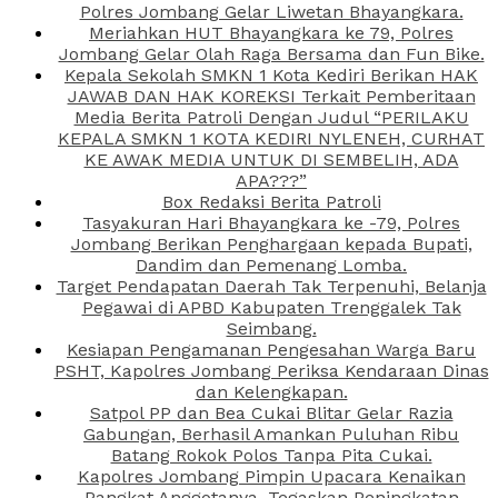
Polres Jombang Gelar Liwetan Bhayangkara.
Meriahkan HUT Bhayangkara ke 79, Polres
Jombang Gelar Olah Raga Bersama dan Fun Bike.
Kepala Sekolah SMKN 1 Kota Kediri Berikan HAK
JAWAB DAN HAK KOREKSI Terkait Pemberitaan
Media Berita Patroli Dengan Judul “PERILAKU
KEPALA SMKN 1 KOTA KEDIRI NYLENEH, CURHAT
KE AWAK MEDIA UNTUK DI SEMBELIH, ADA
APA???”
Box Redaksi Berita Patroli
Tasyakuran Hari Bhayangkara ke -79, Polres
Jombang Berikan Penghargaan kepada Bupati,
Dandim dan Pemenang Lomba.
Target Pendapatan Daerah Tak Terpenuhi, Belanja
Pegawai di APBD Kabupaten Trenggalek Tak
Seimbang.
Kesiapan Pengamanan Pengesahan Warga Baru
PSHT, Kapolres Jombang Periksa Kendaraan Dinas
dan Kelengkapan.
Satpol PP dan Bea Cukai Blitar Gelar Razia
Gabungan, Berhasil Amankan Puluhan Ribu
Batang Rokok Polos Tanpa Pita Cukai.
Kapolres Jombang Pimpin Upacara Kenaikan
Pangkat Anggotanya, Tegaskan Peningkatan