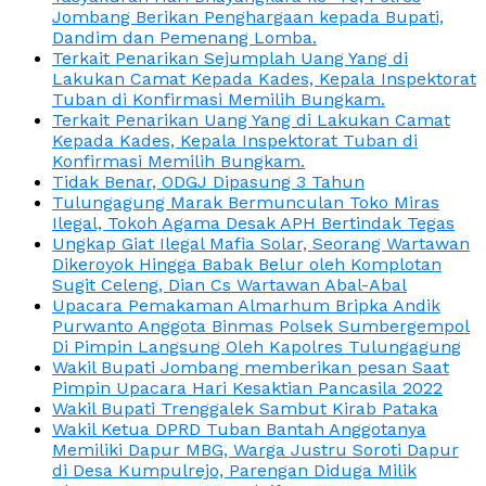
Jombang Berikan Penghargaan kepada Bupati,
Dandim dan Pemenang Lomba.
Terkait Penarikan Sejumplah Uang Yang di
Lakukan Camat Kepada Kades, Kepala Inspektorat
Tuban di Konfirmasi Memilih Bungkam.
Terkait Penarikan Uang Yang di Lakukan Camat
Kepada Kades, Kepala Inspektorat Tuban di
Konfirmasi Memilih Bungkam.
Tidak Benar, ODGJ Dipasung 3 Tahun
Tulungagung Marak Bermunculan Toko Miras
Ilegal, Tokoh Agama Desak APH Bertindak Tegas
Ungkap Giat Ilegal Mafia Solar, Seorang Wartawan
Dikeroyok Hingga Babak Belur oleh Komplotan
Sugit Celeng, Dian Cs Wartawan Abal-Abal
Upacara Pemakaman Almarhum Bripka Andik
Purwanto Anggota Binmas Polsek Sumbergempol
Di Pimpin Langsung Oleh Kapolres Tulungagung
Wakil Bupati Jombang memberikan pesan Saat
Pimpin Upacara Hari Kesaktian Pancasila 2022
Wakil Bupati Trenggalek Sambut Kirab Pataka
Wakil Ketua DPRD Tuban Bantah Anggotanya
Memiliki Dapur MBG, Warga Justru Soroti Dapur
di Desa Kumpulrejo, Parengan Diduga Milik