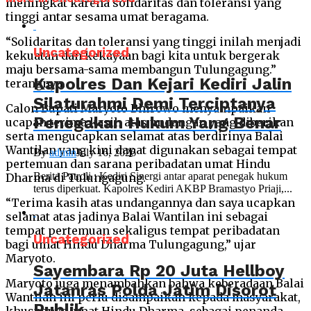
meningkat karena solidaritas dan toleransi yang
tinggi antar sesama umat beragama.
“Solidaritas dan toleransi yang tinggi inilah menjadi
Uncategorized
kekuatan dan kekayaan bagi kita untuk bergerak
maju bersama-sama membangun Tulungagung.”
Kapolres Dan Kejari Kediri Jalin
terangnya.
Silaturahmi Demi Terciptanya
Calon Bupati Maryoto Bhirowo menyampaikan
Penegakan Hukum Yang Benar
ucapan terima kasih atas undangan yang diberikan
serta mengucapkan selamat atas berdirinya Balai
Wantilan yang kini dapat digunakan sebagai tempat
By
admin
July 16, 2026
pertemuan dan sarana peribadatan umat Hindu
Berita Patroli : Kediri Sinergi antar aparat penegak hukum
Dharma di Tulungagung.
terus diperkuat. Kapolres Kediri AKBP Bramastyo Priaji,...
“Terima kasih atas undangannya dan saya ucapkan
selamat atas jadinya Balai Wantilan ini sebagai
tempat pertemuan sekaligus tempat peribadatan
Uncategorized
bagi umat Hindu Dharma Tulungagung,” ujar
Maryoto.
Sayembara Rp 20 Juta Hellboy
Maryoto juga menambahkan bahwa keberadaan Balai
Jatanras Polda Jatim Disorot
Wantilan ini perlu disampaikan kepada masyarakat,
Publik