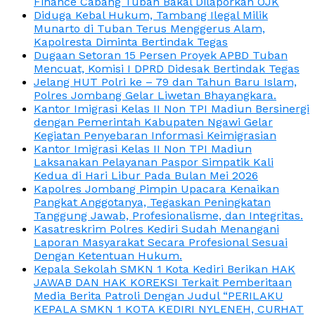
Finance Cabang Tuban Bakal Dilaporkan OJK
Diduga Kebal Hukum, Tambang Ilegal Milik
Munarto di Tuban Terus Menggerus Alam,
Kapolresta Diminta Bertindak Tegas
Dugaan Setoran 15 Persen Proyek APBD Tuban
Mencuat, Komisi I DPRD Didesak Bertindak Tegas
Jelang HUT Polri ke – 79 dan Tahun Baru Islam,
Polres Jombang Gelar Liwetan Bhayangkara.
Kantor Imigrasi Kelas II Non TPI Madiun Bersinergi
dengan Pemerintah Kabupaten Ngawi Gelar
Kegiatan Penyebaran Informasi Keimigrasian
Kantor Imigrasi Kelas II Non TPI Madiun
Laksanakan Pelayanan Paspor Simpatik Kali
Kedua di Hari Libur Pada Bulan Mei 2026
Kapolres Jombang Pimpin Upacara Kenaikan
Pangkat Anggotanya, Tegaskan Peningkatan
Tanggung Jawab, Profesionalisme, dan Integritas.
Kasatreskrim Polres Kediri Sudah Menangani
Laporan Masyarakat Secara Profesional Sesuai
Dengan Ketentuan Hukum.
Kepala Sekolah SMKN 1 Kota Kediri Berikan HAK
JAWAB DAN HAK KOREKSI Terkait Pemberitaan
Media Berita Patroli Dengan Judul “PERILAKU
KEPALA SMKN 1 KOTA KEDIRI NYLENEH, CURHAT