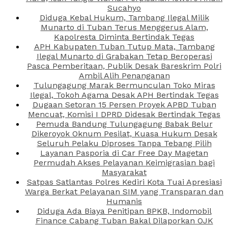
Sucahyo
Diduga Kebal Hukum, Tambang Ilegal Milik
Munarto di Tuban Terus Menggerus Alam,
Kapolresta Diminta Bertindak Tegas
APH Kabupaten Tuban Tutup Mata, Tambang
Ilegal Munarto di Grabakan Tetap Beroperasi
Pasca Pemberitaan, Publik Desak Bareskrim Polri
Ambil Alih Penanganan
Tulungagung Marak Bermunculan Toko Miras
Ilegal, Tokoh Agama Desak APH Bertindak Tegas
Dugaan Setoran 15 Persen Proyek APBD Tuban
Mencuat, Komisi I DPRD Didesak Bertindak Tegas
Pemuda Bandung Tulungagung Babak Belur
Dikeroyok Oknum Pesilat, Kuasa Hukum Desak
Seluruh Pelaku Diproses Tanpa Tebang Pilih
Layanan Pasporia di Car Free Day Magetan
Permudah Akses Pelayanan Keimigrasian bagi
Masyarakat
Satpas Satlantas Polres Kediri Kota Tuai Apresiasi
Warga Berkat Pelayanan SIM yang Transparan dan
Humanis
Diduga Ada Biaya Penitipan BPKB, Indomobil
Finance Cabang Tuban Bakal Dilaporkan OJK