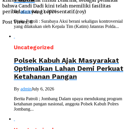
khususnya umat Hindu Dharma, sebagai penanda
bahwa Candi Dadi kini telah memiliki fasilitas
peribadatan yang representatif.(roy)
By
admin
July 13, 2026
Berita Patroli : Surabaya Aksi berani sekaligus kontroversial
Post Views:
8
yang dilakukan oleh Kepala Tim (Katim) Jatanras Polda...
Uncategorized
Polsek Kabuh Ajak Masyarakat
Optimalkan Lahan Demi Perkuat
Ketahanan Pangan
By
admin
July 6, 2026
Berita Patroli ; Jombang Dalam upaya mendukung program
ketahanan pangan nasional, anggota Polsek Kabuh Polres
Jombang...