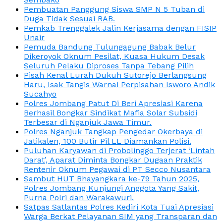
Pembuatan Panggung Siswa SMP N 5 Tuban di
Duga Tidak Sesuai RAB.
Pemkab Trenggalek Jalin Kerjasama dengan FISIP
Unair
Pemuda Bandung Tulungagung Babak Belur
Dikeroyok Oknum Pesilat, Kuasa Hukum Desak
Seluruh Pelaku Diproses Tanpa Tebang Pilih
Pisah Kenal Lurah Dukuh Sutorejo Berlangsung
Haru, Isak Tangis Warnai Perpisahan Isworo Andik
Sucahyo
Polres Jombang Patut Di Beri Apresiasi Karena
Berhasil Bongkar Sindikat Mafia Solar Subsidi
Terbesar di Nganjuk Jawa Timur.
Polres Nganjuk Tangkap Pengedar Okerbaya di
Jatikalen, 100 Butir Pil LL Diamankan Polisi.
Puluhan Karyawan di Probolinggo Terjerat ‘Lintah
Darat’, Aparat Diminta Bongkar Dugaan Praktik
Rentenir Oknum Pegawai di PT Secco Nusantara
Sambut HUT Bhayangkara ke-79 Tahun 2025,
Polres Jombang Kunjungi Anggota Yang Sakit,
Purna Polri dan Warakawuri.
Satpas Satlantas Polres Kediri Kota Tuai Apresiasi
Warga Berkat Pelayanan SIM yang Transparan dan