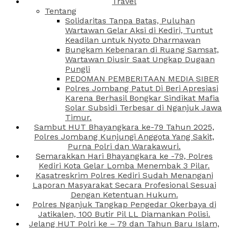
Travel
Tentang
Solidaritas Tanpa Batas, Puluhan
Wartawan Gelar Aksi di Kediri, Tuntut
Keadilan untuk Nyoto Dharmawan
Bungkam Kebenaran di Ruang Samsat,
Wartawan Diusir Saat Ungkap Dugaan
Pungli
PEDOMAN PEMBERITAAN MEDIA SIBER
Polres Jombang Patut Di Beri Apresiasi
Karena Berhasil Bongkar Sindikat Mafia
Solar Subsidi Terbesar di Nganjuk Jawa
Timur.
Sambut HUT Bhayangkara ke-79 Tahun 2025,
Polres Jombang Kunjungi Anggota Yang Sakit,
Purna Polri dan Warakawuri.
Semarakkan Hari Bhayangkara ke -79, Polres
Kediri Kota Gelar Lomba Menembak 3 Pilar.
Kasatreskrim Polres Kediri Sudah Menangani
Laporan Masyarakat Secara Profesional Sesuai
Dengan Ketentuan Hukum.
Polres Nganjuk Tangkap Pengedar Okerbaya di
Jatikalen, 100 Butir Pil LL Diamankan Polisi.
Jelang HUT Polri ke – 79 dan Tahun Baru Islam,