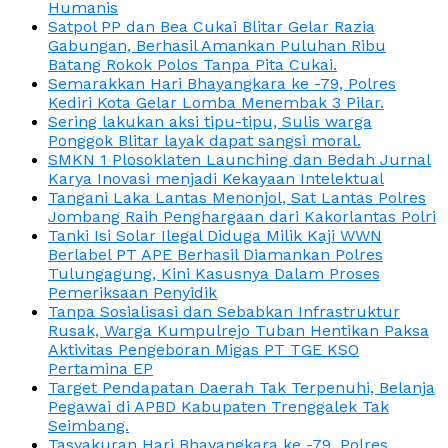
Humanis
Satpol PP dan Bea Cukai Blitar Gelar Razia
Gabungan, Berhasil Amankan Puluhan Ribu
Batang Rokok Polos Tanpa Pita Cukai.
Semarakkan Hari Bhayangkara ke -79, Polres
Kediri Kota Gelar Lomba Menembak 3 Pilar.
Sering lakukan aksi tipu-tipu, Sulis warga
Ponggok Blitar layak dapat sangsi moral.
SMKN 1 Plosoklaten Launching dan Bedah Jurnal
Karya Inovasi menjadi Kekayaan Intelektual
Tangani Laka Lantas Menonjol, Sat Lantas Polres
Jombang Raih Penghargaan dari Kakorlantas Polri
Tanki Isi Solar Ilegal Diduga Milik Kaji WWN
Berlabel PT APE Berhasil Diamankan Polres
Tulungagung, Kini Kasusnya Dalam Proses
Pemeriksaan Penyidik
Tanpa Sosialisasi dan Sebabkan Infrastruktur
Rusak, Warga Kumpulrejo Tuban Hentikan Paksa
Aktivitas Pengeboran Migas PT TGE KSO
Pertamina EP
Target Pendapatan Daerah Tak Terpenuhi, Belanja
Pegawai di APBD Kabupaten Trenggalek Tak
Seimbang.
Tasyakuran Hari Bhayangkara ke -79, Polres