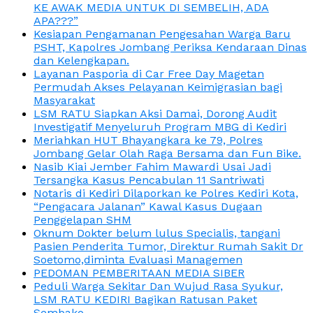
KE AWAK MEDIA UNTUK DI SEMBELIH, ADA
APA???”
Kesiapan Pengamanan Pengesahan Warga Baru
PSHT, Kapolres Jombang Periksa Kendaraan Dinas
dan Kelengkapan.
Layanan Pasporia di Car Free Day Magetan
Permudah Akses Pelayanan Keimigrasian bagi
Masyarakat
LSM RATU Siapkan Aksi Damai, Dorong Audit
Investigatif Menyeluruh Program MBG di Kediri
Meriahkan HUT Bhayangkara ke 79, Polres
Jombang Gelar Olah Raga Bersama dan Fun Bike.
Nasib Kiai Jember Fahim Mawardi Usai Jadi
Tersangka Kasus Pencabulan 11 Santriwati
Notaris di Kediri Dilaporkan ke Polres Kediri Kota,
“Pengacara Jalanan” Kawal Kasus Dugaan
Penggelapan SHM
Oknum Dokter belum lulus Specialis, tangani
Pasien Penderita Tumor, Direktur Rumah Sakit Dr
Soetomo,diminta Evaluasi Managemen
PEDOMAN PEMBERITAAN MEDIA SIBER
Peduli Warga Sekitar Dan Wujud Rasa Syukur,
LSM RATU KEDIRI Bagikan Ratusan Paket
Sembako