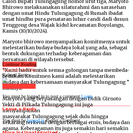
Calon Bupati Tulungagung nomor urut tiga, Maryoto
Bhirowo melaksanakan silaturahmi dan sarasehan
dengan umat Hindu Tulungagung di Rumah ibadat
umat hindhu pura penataran luhur candi dadi dusun
Tenggong desa Wajak kidul kecamatan Boyolangu,
Kamis (10/10/2024).
Maryoto bhirowo menyampaikan komitmenya untuk
melestarikan budaya-budaya lokal yang ada, sebagai
bentuk dukungan terhadap keberagaman dan
persatuan di wilayah tersebut.
Continue Reading
“Kami hadir untuk semua golongan tanpa membeda-
You may also like...
Related Topics:
bedakan. Komitmen kami adalah melestarikan
budaya dan kebersamaan masyarakat Tulungagung ”
Click to comment
katanya.
You must be logged in to post a comment
Login
Maryoto yang berpasangan dengan Didik Girnoto
Yekti di Pilkada Tulungagung ini juga
Leave a Reply
menyampaikan
masyarakat Tulungagung sejak dulu hingga
You must be
logged in
to post a comment.
sekarang terkenal dengan berbagai etnis, budaya dan
agama. Keberagaman itu juga semakin hari semakin
More in Uncategorized