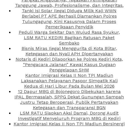
Tanggung Jawab, Profesionalisme, dan Integritas.
Tanki Isi Solar Ilegal Diduga Milik Kaji WWN
Berlabel PT APE Berhasil Diamankan Polres
Tulungagung, Kini Kasusnya Dalam Proses
Pemeriksaan Penyidik
Peduli Warga Sekitar Dan Wujud Rasa Syukur,
LSM RATU KEDIRI Bagikan Ratusan Paket
Sembako
Bisnis Miras Ilegal Menggurita di Kota Blitar,
Ketegasan dan Nyali APH Dipertanyakan
Notaris di Kediri Dilaporkan ke Polres Kediri Kota,
“Pengacara Jalanan” Kawal Kasus Dugaan
Penggelapan SHM
Kantor Imigrasi Kelas II Non TPI Madiun
Laksanakan Pelayanan Paspor Simpatik Kali
Kedua di Hari Libur Pada Bulan Mei 2026
12 Dapur MBG di Bojonegoro Dibekukan karena
IPAL Bermasalah, SPPG Dekat Gunungan Sampah
Justru Tetap Beroperasi, Publik Pertanyakan
Ketegasan dan Transparansi BGN
LSM RATU Siapkan Aksi Damai, Dorong Audit
Investigatif Menyeluruh Program MBG di Kediri
Kantor Imigrasi Kelas II Non TPI Madiun Bersinergi