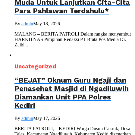
Muda Untuk Lanjutkan Cita-Cita
Para Pahlawan Terdahulu*
By
admin
May 18, 2026
MALANG – BERITA PATROLI Dalam rangka menyambut
HARKITNAS Pimpinan Redaksi PT Brata Pos Media Dr.
Zaibi...
Uncategorized
“BEJAT” Oknum Guru Ngaji dan
Penasehat Masjid di Ngadiluwih
Diamankan Unit PPA Polres
Kediri
By
admin
May 17, 2026
BERITA PATROLI, – KEDIRI Warga Dusun Cakruk, Desa
Tales, Kecamatan Ngadiluwih, Kabupaten Kediri digegerkan