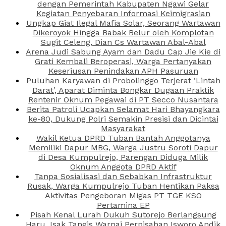
dengan Pemerintah Kabupaten Ngawi Gelar
Kegiatan Penyebaran Informasi Keimigrasian
Ungkap Giat Ilegal Mafia Solar, Seorang Wartawan
Dikeroyok Hingga Babak Belur oleh Komplotan
Sugit Celeng, Dian Cs Wartawan Abal-Abal
Arena Judi Sabung Ayam dan Dadu Cap Jie Kie di
Grati Kembali Beroperasi, Warga Pertanyakan
Keseriusan Penindakan APH Pasuruan
Puluhan Karyawan di Probolinggo Terjerat ‘Lintah
Darat’, Aparat Diminta Bongkar Dugaan Praktik
Rentenir Oknum Pegawai di PT Secco Nusantara
Berita Patroli Ucapkan Selamat Hari Bhayangkara
ke-80, Dukung Polri Semakin Presisi dan Dicintai
Masyarakat
Wakil Ketua DPRD Tuban Bantah Anggotanya
Memiliki Dapur MBG, Warga Justru Soroti Dapur
di Desa Kumpulrejo, Parengan Diduga Milik
Oknum Anggota DPRD Aktif
Tanpa Sosialisasi dan Sebabkan Infrastruktur
Rusak, Warga Kumpulrejo Tuban Hentikan Paksa
Aktivitas Pengeboran Migas PT TGE KSO
Pertamina EP
Pisah Kenal Lurah Dukuh Sutorejo Berlangsung
Haru, Isak Tangis Warnai Perpisahan Isworo Andik