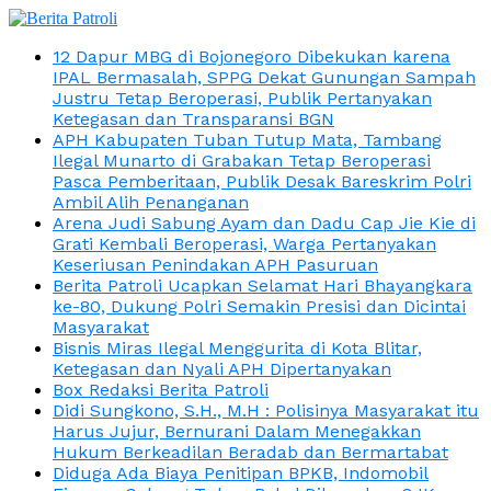
12 Dapur MBG di Bojonegoro Dibekukan karena
IPAL Bermasalah, SPPG Dekat Gunungan Sampah
Justru Tetap Beroperasi, Publik Pertanyakan
Ketegasan dan Transparansi BGN
APH Kabupaten Tuban Tutup Mata, Tambang
Ilegal Munarto di Grabakan Tetap Beroperasi
Pasca Pemberitaan, Publik Desak Bareskrim Polri
Ambil Alih Penanganan
Arena Judi Sabung Ayam dan Dadu Cap Jie Kie di
Grati Kembali Beroperasi, Warga Pertanyakan
Keseriusan Penindakan APH Pasuruan
Berita Patroli Ucapkan Selamat Hari Bhayangkara
ke-80, Dukung Polri Semakin Presisi dan Dicintai
Masyarakat
Bisnis Miras Ilegal Menggurita di Kota Blitar,
Ketegasan dan Nyali APH Dipertanyakan
Box Redaksi Berita Patroli
Didi Sungkono, S.H., M.H : Polisinya Masyarakat itu
Harus Jujur, Bernurani Dalam Menegakkan
Hukum Berkeadilan Beradab dan Bermartabat
Diduga Ada Biaya Penitipan BPKB, Indomobil