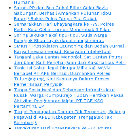
Humanis
Satpol PP dan Bea Cukai Blitar Gelar Razia
Gabungan, Berhasil Amankan Puluhan Ribu
Batang Rokok Polos Tanpa Pita Cukai.
Semarakkan Hari Bhayangkara ke -79, Polres
Kediri Kota Gelar Lomba Menembak 3 Pilar.
Sering lakukan aksi tipu-tipu, Sulis warga
Ponggok Blitar layak dapat sangsi moral.
SMKN 1 Plosoklaten Launching dan Bedah Jurnal
Karya Inovasi menjadi Kekayaan Intelektual
Tangani Laka Lantas Menonjol, Sat Lantas Polres
Jombang Raih Penghargaan dari Kakorlantas Polri
Tanki Isi Solar Ilegal Diduga Milik Kaji WWN
Berlabel PT APE Berhasil Diamankan Polres
Tulungagung, Kini Kasusnya Dalam Proses
Pemeriksaan Penyidik
Tanpa Sosialisasi dan Sebabkan Infrastruktur
Rusak, Warga Kumpulrejo Tuban Hentikan Paksa
Aktivitas Pengeboran Migas PT TGE KSO
Pertamina EP
Target Pendapatan Daerah Tak Terpenuhi, Belanja
Pegawai di APBD Kabupaten Trenggalek Tak
Seimbang.
Tasyakuran Hari Bhayangkara ke -79, Polres