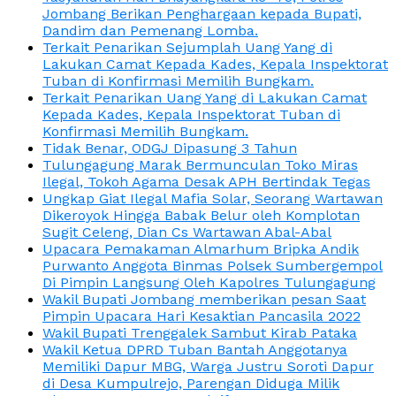
Jombang Berikan Penghargaan kepada Bupati,
Dandim dan Pemenang Lomba.
Terkait Penarikan Sejumplah Uang Yang di
Lakukan Camat Kepada Kades, Kepala Inspektorat
Tuban di Konfirmasi Memilih Bungkam.
Terkait Penarikan Uang Yang di Lakukan Camat
Kepada Kades, Kepala Inspektorat Tuban di
Konfirmasi Memilih Bungkam.
Tidak Benar, ODGJ Dipasung 3 Tahun
Tulungagung Marak Bermunculan Toko Miras
Ilegal, Tokoh Agama Desak APH Bertindak Tegas
Ungkap Giat Ilegal Mafia Solar, Seorang Wartawan
Dikeroyok Hingga Babak Belur oleh Komplotan
Sugit Celeng, Dian Cs Wartawan Abal-Abal
Upacara Pemakaman Almarhum Bripka Andik
Purwanto Anggota Binmas Polsek Sumbergempol
Di Pimpin Langsung Oleh Kapolres Tulungagung
Wakil Bupati Jombang memberikan pesan Saat
Pimpin Upacara Hari Kesaktian Pancasila 2022
Wakil Bupati Trenggalek Sambut Kirab Pataka
Wakil Ketua DPRD Tuban Bantah Anggotanya
Memiliki Dapur MBG, Warga Justru Soroti Dapur
di Desa Kumpulrejo, Parengan Diduga Milik