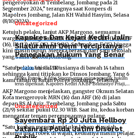
pengeroyokan di Tembelang, Jombang pada 21
September 2024,” terangnya saat Konpers di
Mapolres Jombang, Jalan KH Wahid Hasyim, Selasa
(8/10/2024).
Uncategorized
Ketujuh pelaku, lanjut AKP Margono, semuanya
Kapolres Dan Kejari Kediri Jalin
warga Jombang. Yaitu AN (15), GAR (17), DDP (14), MHF
(16), IK (13), MK (15), FAS (16). Sedangkan F (15) hingga
Silaturahmi Demi Terciptanya
kini masih buron. Mereka berasal dari satu sekolah
Penegakan Hukum Yang Benar
yang sama di Kota Jombang.
“Satu pelaku inisial IK usianya di bawah 14 tahun
By
admin
July 16, 2026
sehingga kami titipkan ke Dinsos Jombang. Yang 6
Berita Patroli : Kediri Sinergi antar aparat penegak hukum
kami tahan di Rutan Polres Jombang,” jelasnya.
terus diperkuat. Kapolres Kediri AKBP Bramastyo Priaji,...
AKP Margono menjelaskan, gangster Oknum Selatan
Kota mengeroyok MRN (16) dan ARF (16) di jalan
depan RS Al Aziz, Tembelang, Jombang pada Sabtu
Uncategorized
(21/9) sekitar pukul 02.30 WIB. Saat itu, kedua korban
mengantar teman perempuannya pulang.
Sayembara Rp 20 Juta Hellboy
“Satu korban mengalami Luka lebam di wajah,
Jatanras Polda Jatim Disorot
satunya luka robek di wajah, keduanya masih pelajar.
Publik