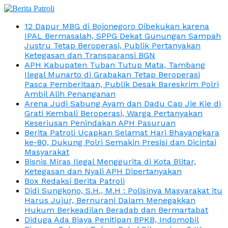
12 Dapur MBG di Bojonegoro Dibekukan karena
IPAL Bermasalah, SPPG Dekat Gunungan Sampah
Justru Tetap Beroperasi, Publik Pertanyakan
Ketegasan dan Transparansi BGN
APH Kabupaten Tuban Tutup Mata, Tambang
Ilegal Munarto di Grabakan Tetap Beroperasi
Pasca Pemberitaan, Publik Desak Bareskrim Polri
Ambil Alih Penanganan
Arena Judi Sabung Ayam dan Dadu Cap Jie Kie di
Grati Kembali Beroperasi, Warga Pertanyakan
Keseriusan Penindakan APH Pasuruan
Berita Patroli Ucapkan Selamat Hari Bhayangkara
ke-80, Dukung Polri Semakin Presisi dan Dicintai
Masyarakat
Bisnis Miras Ilegal Menggurita di Kota Blitar,
Ketegasan dan Nyali APH Dipertanyakan
Box Redaksi Berita Patroli
Didi Sungkono, S.H., M.H : Polisinya Masyarakat itu
Harus Jujur, Bernurani Dalam Menegakkan
Hukum Berkeadilan Beradab dan Bermartabat
Diduga Ada Biaya Penitipan BPKB, Indomobil