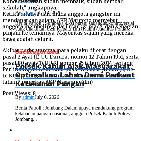
Kondisi korban sudah membaik, sudah kembali
sekolah,” ungkapnya.
By
admin
July 13, 2026
Ketika ditanya dari mana anggota gangster ini
mendapatkan sajam, AKP Margono menyebut
Berita Patroli : Surabaya Aksi berani sekaligus kontroversial
anggota membelinya dari market place, dan sebagian
yang dilakukan oleh Kepala Tim (Katim) Jatanras Polda...
pinjam ke temannya. Mayoritas sajam yang mereka
bawa adalah celurit.
Akibat perbuatannya, para pelaku dijerat dengan
Uncategorized
pasal 2 Ayat (1) UU Darurat nomor 12 Tahun 1951, serta
pasal 80 ayat (1) UU RI nomor 35 tahun 2014 tentang
Polsek Kabuh Ajak Masyarakat
Perlindungan Anak atau pasal 170 ayat (1) dan (2) ke-
Optimalkan Lahan Demi Perkuat
1e KUHP, dengan ancaman hukuman penjara lima
tahun,” pungkas AKP Margono.(din)
Ketahanan Pangan
Post Views:
8
By
admin
July 6, 2026
Berita Patroli ; Jombang Dalam upaya mendukung program
ketahanan pangan nasional, anggota Polsek Kabuh Polres
Jombang...