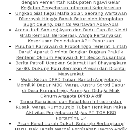
dengan Pemerintah Kabupaten Ngawi Gelar
Kegiatan Penyebaran Informasi Keimigrasian
Ungkap Giat Ilegal Mafia Solar, Seorang Wartawan
Dikeroyok Hingga Babak Belur oleh Komplotan
Sugit Celeng, Dian Cs Wartawan Abal-Abal
Arena Judi Sabung Ayam dan Dadu Cap Jie Kie di
Grati Kembali Beroperasi, Warga Pertanyakan
Keseriusan Penindakan APH Pasuruan
Puluhan Karyawan di Probolinggo Terjerat ‘Lintah
Darat’, Aparat Diminta Bongkar Dugaan Praktik
Rentenir Oknum Pegawai di PT Secco Nusantara
Berita Patroli Ucapkan Selamat Hari Bhayangkara
ke-80, Dukung Polri Semakin Presisi dan Dicintai
Masyarakat
Wakil Ketua DPRD Tuban Bantah Anggotanya
Memiliki Dapur MBG, Warga Justru Soroti Dapur
di Desa Kumpulrejo, Parengan Diduga Milik
Oknum Anggota DPRD Aktif
Tanpa Sosialisasi dan Sebabkan Infrastruktur
Rusak, Warga Kumpulrejo Tuban Hentikan Paksa
Aktivitas Pengeboran Migas PT TGE KSO
Pertamina EP
Pisah Kenal Lurah Dukuh Sutorejo Berlangsung
Haru, Isak Tangis Warnai Perpisahan Isworo Andik