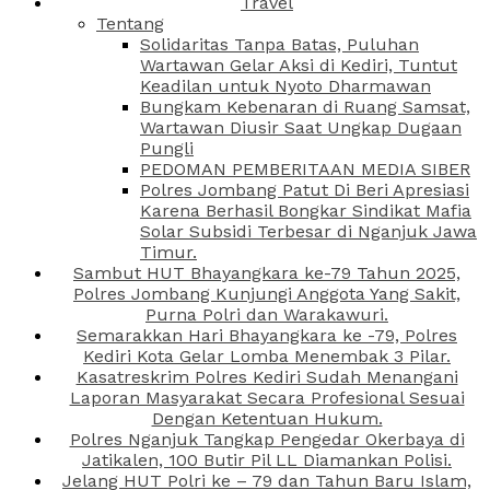
Travel
Tentang
Solidaritas Tanpa Batas, Puluhan
Wartawan Gelar Aksi di Kediri, Tuntut
Keadilan untuk Nyoto Dharmawan
Bungkam Kebenaran di Ruang Samsat,
Wartawan Diusir Saat Ungkap Dugaan
Pungli
PEDOMAN PEMBERITAAN MEDIA SIBER
Polres Jombang Patut Di Beri Apresiasi
Karena Berhasil Bongkar Sindikat Mafia
Solar Subsidi Terbesar di Nganjuk Jawa
Timur.
Sambut HUT Bhayangkara ke-79 Tahun 2025,
Polres Jombang Kunjungi Anggota Yang Sakit,
Purna Polri dan Warakawuri.
Semarakkan Hari Bhayangkara ke -79, Polres
Kediri Kota Gelar Lomba Menembak 3 Pilar.
Kasatreskrim Polres Kediri Sudah Menangani
Laporan Masyarakat Secara Profesional Sesuai
Dengan Ketentuan Hukum.
Polres Nganjuk Tangkap Pengedar Okerbaya di
Jatikalen, 100 Butir Pil LL Diamankan Polisi.
Jelang HUT Polri ke – 79 dan Tahun Baru Islam,