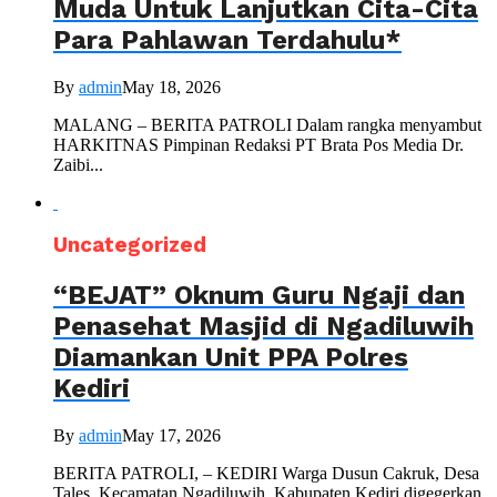
Muda Untuk Lanjutkan Cita-Cita
Para Pahlawan Terdahulu*
By
admin
May 18, 2026
MALANG – BERITA PATROLI Dalam rangka menyambut
HARKITNAS Pimpinan Redaksi PT Brata Pos Media Dr.
Zaibi...
Uncategorized
“BEJAT” Oknum Guru Ngaji dan
Penasehat Masjid di Ngadiluwih
Diamankan Unit PPA Polres
Kediri
By
admin
May 17, 2026
BERITA PATROLI, – KEDIRI Warga Dusun Cakruk, Desa
Tales, Kecamatan Ngadiluwih, Kabupaten Kediri digegerkan