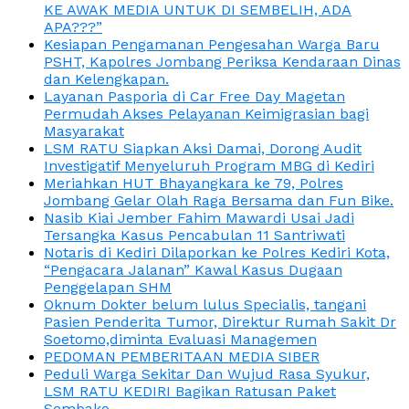
KE AWAK MEDIA UNTUK DI SEMBELIH, ADA
APA???”
Kesiapan Pengamanan Pengesahan Warga Baru
PSHT, Kapolres Jombang Periksa Kendaraan Dinas
dan Kelengkapan.
Layanan Pasporia di Car Free Day Magetan
Permudah Akses Pelayanan Keimigrasian bagi
Masyarakat
LSM RATU Siapkan Aksi Damai, Dorong Audit
Investigatif Menyeluruh Program MBG di Kediri
Meriahkan HUT Bhayangkara ke 79, Polres
Jombang Gelar Olah Raga Bersama dan Fun Bike.
Nasib Kiai Jember Fahim Mawardi Usai Jadi
Tersangka Kasus Pencabulan 11 Santriwati
Notaris di Kediri Dilaporkan ke Polres Kediri Kota,
“Pengacara Jalanan” Kawal Kasus Dugaan
Penggelapan SHM
Oknum Dokter belum lulus Specialis, tangani
Pasien Penderita Tumor, Direktur Rumah Sakit Dr
Soetomo,diminta Evaluasi Managemen
PEDOMAN PEMBERITAAN MEDIA SIBER
Peduli Warga Sekitar Dan Wujud Rasa Syukur,
LSM RATU KEDIRI Bagikan Ratusan Paket
Sembako