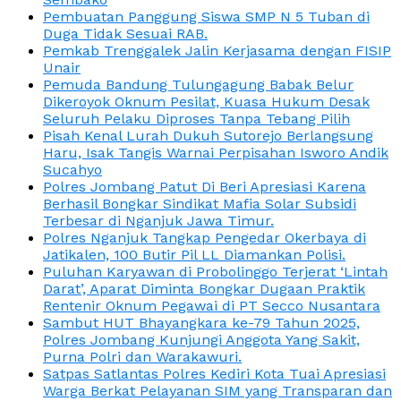
Pembuatan Panggung Siswa SMP N 5 Tuban di
Duga Tidak Sesuai RAB.
Pemkab Trenggalek Jalin Kerjasama dengan FISIP
Unair
Pemuda Bandung Tulungagung Babak Belur
Dikeroyok Oknum Pesilat, Kuasa Hukum Desak
Seluruh Pelaku Diproses Tanpa Tebang Pilih
Pisah Kenal Lurah Dukuh Sutorejo Berlangsung
Haru, Isak Tangis Warnai Perpisahan Isworo Andik
Sucahyo
Polres Jombang Patut Di Beri Apresiasi Karena
Berhasil Bongkar Sindikat Mafia Solar Subsidi
Terbesar di Nganjuk Jawa Timur.
Polres Nganjuk Tangkap Pengedar Okerbaya di
Jatikalen, 100 Butir Pil LL Diamankan Polisi.
Puluhan Karyawan di Probolinggo Terjerat ‘Lintah
Darat’, Aparat Diminta Bongkar Dugaan Praktik
Rentenir Oknum Pegawai di PT Secco Nusantara
Sambut HUT Bhayangkara ke-79 Tahun 2025,
Polres Jombang Kunjungi Anggota Yang Sakit,
Purna Polri dan Warakawuri.
Satpas Satlantas Polres Kediri Kota Tuai Apresiasi
Warga Berkat Pelayanan SIM yang Transparan dan