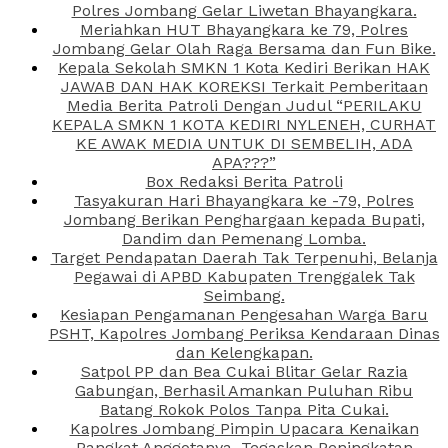
Polres Jombang Gelar Liwetan Bhayangkara.
Meriahkan HUT Bhayangkara ke 79, Polres
Jombang Gelar Olah Raga Bersama dan Fun Bike.
Kepala Sekolah SMKN 1 Kota Kediri Berikan HAK
JAWAB DAN HAK KOREKSI Terkait Pemberitaan
Media Berita Patroli Dengan Judul “PERILAKU
KEPALA SMKN 1 KOTA KEDIRI NYLENEH, CURHAT
KE AWAK MEDIA UNTUK DI SEMBELIH, ADA
APA???”
Box Redaksi Berita Patroli
Tasyakuran Hari Bhayangkara ke -79, Polres
Jombang Berikan Penghargaan kepada Bupati,
Dandim dan Pemenang Lomba.
Target Pendapatan Daerah Tak Terpenuhi, Belanja
Pegawai di APBD Kabupaten Trenggalek Tak
Seimbang.
Kesiapan Pengamanan Pengesahan Warga Baru
PSHT, Kapolres Jombang Periksa Kendaraan Dinas
dan Kelengkapan.
Satpol PP dan Bea Cukai Blitar Gelar Razia
Gabungan, Berhasil Amankan Puluhan Ribu
Batang Rokok Polos Tanpa Pita Cukai.
Kapolres Jombang Pimpin Upacara Kenaikan
Pangkat Anggotanya, Tegaskan Peningkatan