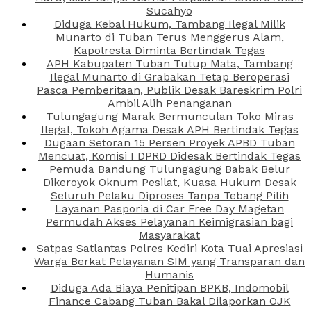
Sucahyo
Diduga Kebal Hukum, Tambang Ilegal Milik
Munarto di Tuban Terus Menggerus Alam,
Kapolresta Diminta Bertindak Tegas
APH Kabupaten Tuban Tutup Mata, Tambang
Ilegal Munarto di Grabakan Tetap Beroperasi
Pasca Pemberitaan, Publik Desak Bareskrim Polri
Ambil Alih Penanganan
Tulungagung Marak Bermunculan Toko Miras
Ilegal, Tokoh Agama Desak APH Bertindak Tegas
Dugaan Setoran 15 Persen Proyek APBD Tuban
Mencuat, Komisi I DPRD Didesak Bertindak Tegas
Pemuda Bandung Tulungagung Babak Belur
Dikeroyok Oknum Pesilat, Kuasa Hukum Desak
Seluruh Pelaku Diproses Tanpa Tebang Pilih
Layanan Pasporia di Car Free Day Magetan
Permudah Akses Pelayanan Keimigrasian bagi
Masyarakat
Satpas Satlantas Polres Kediri Kota Tuai Apresiasi
Warga Berkat Pelayanan SIM yang Transparan dan
Humanis
Diduga Ada Biaya Penitipan BPKB, Indomobil
Finance Cabang Tuban Bakal Dilaporkan OJK