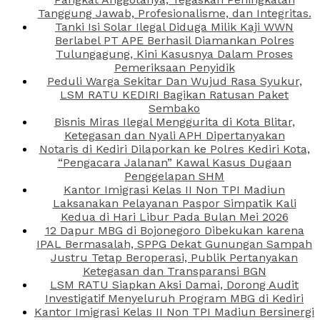
Tanggung Jawab, Profesionalisme, dan Integritas.
Tanki Isi Solar Ilegal Diduga Milik Kaji WWN
Berlabel PT APE Berhasil Diamankan Polres
Tulungagung, Kini Kasusnya Dalam Proses
Pemeriksaan Penyidik
Peduli Warga Sekitar Dan Wujud Rasa Syukur,
LSM RATU KEDIRI Bagikan Ratusan Paket
Sembako
Bisnis Miras Ilegal Menggurita di Kota Blitar,
Ketegasan dan Nyali APH Dipertanyakan
Notaris di Kediri Dilaporkan ke Polres Kediri Kota,
“Pengacara Jalanan” Kawal Kasus Dugaan
Penggelapan SHM
Kantor Imigrasi Kelas II Non TPI Madiun
Laksanakan Pelayanan Paspor Simpatik Kali
Kedua di Hari Libur Pada Bulan Mei 2026
12 Dapur MBG di Bojonegoro Dibekukan karena
IPAL Bermasalah, SPPG Dekat Gunungan Sampah
Justru Tetap Beroperasi, Publik Pertanyakan
Ketegasan dan Transparansi BGN
LSM RATU Siapkan Aksi Damai, Dorong Audit
Investigatif Menyeluruh Program MBG di Kediri
Kantor Imigrasi Kelas II Non TPI Madiun Bersinergi