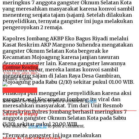
meringkus 7 anggota gangster Oknum Selatan Kota
yang meresahkan masyarakat karena konvoi sambil
menenteng senjata tajam (sajam). Setelah dilakukan
penyelidikan, ternyata gangster ini juga melakukan
pengeroyokan 2 remaja.
Kapolres Jombang AKBP Eko Bagus Riyadi melalui
Kasat Reskrim AKP Margono Suhendra mengatakan
gangster Oknum Selatan Kota bergerak ke
Kecamatan Mojoagung karena janjian tawuran
dengan gangster lain. Karena gangster lawannya
Continue Reading
lebih dulu bubar, mereka lantas konvoi sambil
You may also like...
menenteng sajam di Jalan Raya Desa Gambiran,
Related Topics:
Mojoagung pada Rabu (2/10) sekitar pukul 01.00 WIB.
Click to comment
Pihaknya pun menggelar penyelidikan karena aksi
gangster asal Kecamatan Jombang itu viral dan
You must be logged in to post a comment
Login
meresahkan masyarakat. Tim dari Unit Resmob
Satreskrim Polres Jombang berhasil meringkus 7
Leave a Reply
anggota gangster Oknum Selatan Kota pada Sabtu
(5/10) sekitar pukul 20.00 WIB.
You must be
logged in
to post a comment.
“Ternyata gangster ini juga melakukan
More in Uncategorized