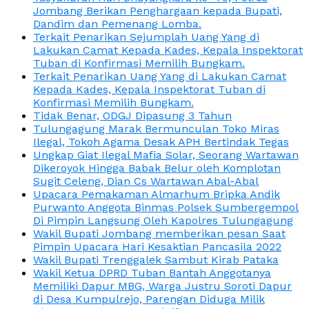
Jombang Berikan Penghargaan kepada Bupati,
Dandim dan Pemenang Lomba.
Terkait Penarikan Sejumplah Uang Yang di
Lakukan Camat Kepada Kades, Kepala Inspektorat
Tuban di Konfirmasi Memilih Bungkam.
Terkait Penarikan Uang Yang di Lakukan Camat
Kepada Kades, Kepala Inspektorat Tuban di
Konfirmasi Memilih Bungkam.
Tidak Benar, ODGJ Dipasung 3 Tahun
Tulungagung Marak Bermunculan Toko Miras
Ilegal, Tokoh Agama Desak APH Bertindak Tegas
Ungkap Giat Ilegal Mafia Solar, Seorang Wartawan
Dikeroyok Hingga Babak Belur oleh Komplotan
Sugit Celeng, Dian Cs Wartawan Abal-Abal
Upacara Pemakaman Almarhum Bripka Andik
Purwanto Anggota Binmas Polsek Sumbergempol
Di Pimpin Langsung Oleh Kapolres Tulungagung
Wakil Bupati Jombang memberikan pesan Saat
Pimpin Upacara Hari Kesaktian Pancasila 2022
Wakil Bupati Trenggalek Sambut Kirab Pataka
Wakil Ketua DPRD Tuban Bantah Anggotanya
Memiliki Dapur MBG, Warga Justru Soroti Dapur
di Desa Kumpulrejo, Parengan Diduga Milik