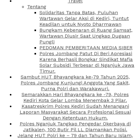
Travel
Tentang
Solidaritas Tanpa Batas, Puluhan
Wartawan Gelar Aksi di Kediri, Tuntut
Keadilan untuk Nyoto Dharmawan
Bungkam Kebenaran di Ruang Samsat,
Wartawan Diusir Saat Ungkap Dugaan
Pungli
PEDOMAN PEMBERITAAN MEDIA SIBER
Polres Jombang Patut Di Beri Apresiasi
Karena Berhasil Bongkar Sindikat Mafia
Solar Subsidi Terbesar di Nganjuk Jawa
Timur.
Sambut HUT Bhayangkara ke-79 Tahun 2025,
Polres Jombang Kunjungi Anggota Yang Sakit,
Purna Polri dan Warakawuri.
Semarakkan Hari Bhayangkara ke -79, Polres
Kediri Kota Gelar Lomba Menembak 3 Pilar.
Kasatreskrim Polres Kediri Sudah Menangani
Laporan Masyarakat Secara Profesional Sesuai
Dengan Ketentuan Hukum.
Polres Nganjuk Tangkap Pengedar Okerbaya di
Jatikalen, 100 Butir Pil LL Diamankan Polisi.
Jelang HUT Polri ke – 79 dan Tahun Baru Islam,