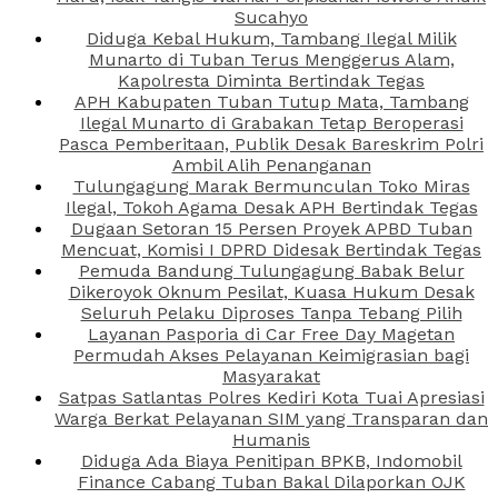
Sucahyo
Diduga Kebal Hukum, Tambang Ilegal Milik
Munarto di Tuban Terus Menggerus Alam,
Kapolresta Diminta Bertindak Tegas
APH Kabupaten Tuban Tutup Mata, Tambang
Ilegal Munarto di Grabakan Tetap Beroperasi
Pasca Pemberitaan, Publik Desak Bareskrim Polri
Ambil Alih Penanganan
Tulungagung Marak Bermunculan Toko Miras
Ilegal, Tokoh Agama Desak APH Bertindak Tegas
Dugaan Setoran 15 Persen Proyek APBD Tuban
Mencuat, Komisi I DPRD Didesak Bertindak Tegas
Pemuda Bandung Tulungagung Babak Belur
Dikeroyok Oknum Pesilat, Kuasa Hukum Desak
Seluruh Pelaku Diproses Tanpa Tebang Pilih
Layanan Pasporia di Car Free Day Magetan
Permudah Akses Pelayanan Keimigrasian bagi
Masyarakat
Satpas Satlantas Polres Kediri Kota Tuai Apresiasi
Warga Berkat Pelayanan SIM yang Transparan dan
Humanis
Diduga Ada Biaya Penitipan BPKB, Indomobil
Finance Cabang Tuban Bakal Dilaporkan OJK