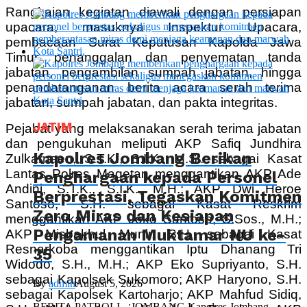
Rangkaian kegiatan diawali dengan persiapan
upacara, masuknya Inspektur Upacara,
pembacaan Surat Keputusan Kapolda Jawa
Timur, penanggalan dan penyematan tanda
jabatan, pengambilan sumpah jabatan, hingga
penandatanganan berita acara serah terima
jabatan, sumpah jabatan, dan pakta integritas.
JATIM
Pejabat yang melaksanakan serah terima jabatan
dan pengukuhan meliputi AKP Safiq Jundhira
Kapolres Jombang Berikan
Zulkarnaen, S.T.K., S.I.K., M.Si. sebagai Kasat
Lantas Polres Magetan menggantikan AKP Ade
Penghargaan kepada Personel
Andini, S.T.K., S.I.K., M.H.; AKP Dwi Heroe
Berprestasi, Tegaskan Komitmen
Santoso, S.H. sebagai Kasat Reskrim
Zero Miras dan Kesiapan
menggantikan AKP Joko Santoso, S.Sos., M.H.;
Pengamanan Muktamar NU ke-
AKP Misbakhul Munir, S.H. sebagai Kasat
Resnarkoba menggantikan Iptu Dhanang Tri
35
Widodo, S.H., M.H.; AKP Eko Supriyanto, S.H.
sebagai Kapolsek Sukomoro; AKP Haryono, S.H.
By
admin
August 5, 2026
sebagai Kapolsek Kartoharjo; AKP Mahfud Sidiq,
BERITA PATROLI – JOMBANG Kapolres Jombang,