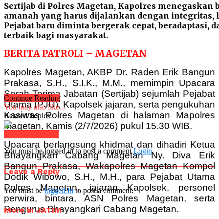
Sertijab di Polres Magetan, Kapolres menegaskan 
amanah yang harus dijalankan dengan integritas, l
Pejabat baru diminta bergerak cepat, beradaptasi
terbaik bagi masyarakat.
BERITA PATROLI – MAGETAN
Kapolres Magetan, AKBP Dr. Raden Erik Bangun
Prakasa, S.H., S.I.K., M.M., memimpin Upacara
Serah Terima Jabatan (Sertijab) sejumlah Pejabat
Continue Reading
Utama (PJU), Kapolsek jajaran, serta pengukuhan
You may also like...
Kasiwas Polres Magetan di halaman Mapolres
Related Topics:
Magetan, Kamis (2/7/2026) pukul 15.30 WIB.
Click to comment
Upacara berlangsung khidmat dan dihadiri Ketua
You must be logged in to post a comment
Login
Bhayangkari Cabang Magetan Ny. Diva Erik
Bangun Prakasa, Wakapolres Magetan Kompol
Leave a Reply
Dodik Wibowo, S.H., M.H., para Pejabat Utama
Polres Magetan, jajaran Kapolsek, personel
You must be
logged in
to post a comment.
perwira, bintara, ASN Polres Magetan, serta
Pengurus Bhayangkari Cabang Magetan.
More in JATIM