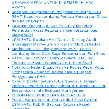
KE AWAK MEDIA UNTUK DI SEMBELIH, ADA
APA???”
Kesiapan Pengamanan Pengesahan Warga Baru
PSHT, Kapolres Jombang Periksa Kendaraan Dinas
dan Kelengkapan.
Layanan Pasporia di Car Free Day Magetan
Permudah Akses Pelayanan Keimigrasian bagi
Masyarakat
LSM RATU Siapkan Aksi Damai, Dorong Audit
Investigatif Menyeluruh Program MBG di Kediri
Meriahkan HUT Bhayangkara ke 79, Polres
Jombang Gelar Olah Raga Bersama dan Fun Bike.
Nasib Kiai Jember Fahim Mawardi Usai Jadi
Tersangka Kasus Pencabulan 11 Santriwati
Notaris di Kediri Dilaporkan ke Polres Kediri Kota,
“Pengacara Jalanan” Kawal Kasus Dugaan
Penggelapan SHM
Oknum Dokter belum lulus Specialis, tangani
Pasien Penderita Tumor, Direktur Rumah Sakit Dr
Soetomo,diminta Evaluasi Managemen
PEDOMAN PEMBERITAAN MEDIA SIBER
Peduli Warga Sekitar Dan Wujud Rasa Syukur,
LSM RATU KEDIRI Bagikan Ratusan Paket
Sembako