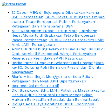
12 Dapur MBG di Bojonegoro Dibekukan karena
IPAL Bermasalah, SPPG Dekat Gunungan Sampah
Justru Tetap Beroperasi, Publik Pertanyakan
Ketegasan dan Transparansi BGN
APH Kabupaten Tuban Tutup Mata, Tambang
Ilegal Munarto di Grabakan Tetap Beroperasi
Pasca Pemberitaan, Publik Desak Bareskrim Polri
Ambil Alih Penanganan
Arena Judi Sabung Ayam dan Dadu Cap Jie Kie di
Grati Kembali Beroperasi, Warga Pertanyakan
Keseriusan Penindakan APH Pasuruan
Berita Patroli Ucapkan Selamat Hari Bhayangkara
ke-80, Dukung Polri Semakin Presisi dan Dicintai
Masyarakat
Bisnis Miras Ilegal Menggurita di Kota Blitar,
Ketegasan dan Nyali APH Dipertanyakan
Box Redaksi Berita Patroli
Didi Sungkono, S.H., M.H : Polisinya Masyarakat itu
Harus Jujur, Bernurani Dalam Menegakkan
Hukum Berkeadilan Beradab dan Bermartabat
Diduga Ada Biaya Penitipan BPKB, Indomobil