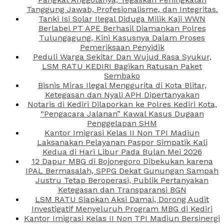
Tanggung Jawab, Profesionalisme, dan Integritas.
Tanki Isi Solar Ilegal Diduga Milik Kaji WWN
Berlabel PT APE Berhasil Diamankan Polres
Tulungagung, Kini Kasusnya Dalam Proses
Pemeriksaan Penyidik
Peduli Warga Sekitar Dan Wujud Rasa Syukur,
LSM RATU KEDIRI Bagikan Ratusan Paket
Sembako
Bisnis Miras Ilegal Menggurita di Kota Blitar,
Ketegasan dan Nyali APH Dipertanyakan
Notaris di Kediri Dilaporkan ke Polres Kediri Kota,
“Pengacara Jalanan” Kawal Kasus Dugaan
Penggelapan SHM
Kantor Imigrasi Kelas II Non TPI Madiun
Laksanakan Pelayanan Paspor Simpatik Kali
Kedua di Hari Libur Pada Bulan Mei 2026
12 Dapur MBG di Bojonegoro Dibekukan karena
IPAL Bermasalah, SPPG Dekat Gunungan Sampah
Justru Tetap Beroperasi, Publik Pertanyakan
Ketegasan dan Transparansi BGN
LSM RATU Siapkan Aksi Damai, Dorong Audit
Investigatif Menyeluruh Program MBG di Kediri
Kantor Imigrasi Kelas II Non TPI Madiun Bersinergi