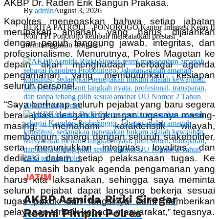
AKBP Dr. Raden Erik Bangun Prakasa.
By
admin
August 3, 2026
Kapolres menegaskan bahwa setiap jabatan
BERITA PATROLI – PONOROGO Kantor Imigrasi Kelas II
merupakan amanah yang harus dijalankan
Non TPI Ponorogo kembali mencatatkan prestasi
dengan penuh tanggung jawab, integritas, dan
membanggakan dengan...
profesionalisme. Menurutnya, Polres Magetan ke
depan akan menghadapi berbagai agenda
pengamanan yang membutuhkan kesiapan
seluruh personel.
“Saya berharap seluruh pejabat yang baru segera
beradaptasi dengan lingkungan tugasnya masing-
masing, memahami karakteristik wilayah,
membangun sinergi dengan seluruh stakeholder,
serta menunjukkan integritas, loyalitas, dan
dedikasi dalam setiap pelaksanaan tugas. Ke
depan masih banyak agenda pengamanan yang
JATIM
harus kita laksanakan, sehingga saya meminta
seluruh pejabat dapat langsung bekerja sesuai
AKBP Asmida Rizki Siregar
tugas pokok dan fungsinya demi memberikan
Resmi Pimpin Polres
pelayanan terbaik kepada masyarakat,” tegasnya.