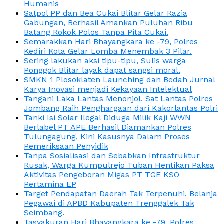
Humanis
Satpol PP dan Bea Cukai Blitar Gelar Razia
Gabungan, Berhasil Amankan Puluhan Ribu
Batang Rokok Polos Tanpa Pita Cukai.
Semarakkan Hari Bhayangkara ke -79, Polres
Kediri Kota Gelar Lomba Menembak 3 Pilar.
Sering lakukan aksi tipu-tipu, Sulis warga
Ponggok Blitar layak dapat sangsi moral.
SMKN 1 Plosoklaten Launching dan Bedah Jurnal
Karya Inovasi menjadi Kekayaan Intelektual
Tangani Laka Lantas Menonjol, Sat Lantas Polres
Jombang Raih Penghargaan dari Kakorlantas Polri
Tanki Isi Solar Ilegal Diduga Milik Kaji WWN
Berlabel PT APE Berhasil Diamankan Polres
Tulungagung, Kini Kasusnya Dalam Proses
Pemeriksaan Penyidik
Tanpa Sosialisasi dan Sebabkan Infrastruktur
Rusak, Warga Kumpulrejo Tuban Hentikan Paksa
Aktivitas Pengeboran Migas PT TGE KSO
Pertamina EP
Target Pendapatan Daerah Tak Terpenuhi, Belanja
Pegawai di APBD Kabupaten Trenggalek Tak
Seimbang.
Tasyakuran Hari Bhayangkara ke -79, Polres