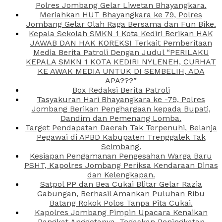
Polres Jombang Gelar Liwetan Bhayangkara.
Meriahkan HUT Bhayangkara ke 79, Polres
Jombang Gelar Olah Raga Bersama dan Fun Bike.
Kepala Sekolah SMKN 1 Kota Kediri Berikan HAK
JAWAB DAN HAK KOREKSI Terkait Pemberitaan
Media Berita Patroli Dengan Judul “PERILAKU
KEPALA SMKN 1 KOTA KEDIRI NYLENEH, CURHAT
KE AWAK MEDIA UNTUK DI SEMBELIH, ADA
APA???”
Box Redaksi Berita Patroli
Tasyakuran Hari Bhayangkara ke -79, Polres
Jombang Berikan Penghargaan kepada Bupati,
Dandim dan Pemenang Lomba.
Target Pendapatan Daerah Tak Terpenuhi, Belanja
Pegawai di APBD Kabupaten Trenggalek Tak
Seimbang.
Kesiapan Pengamanan Pengesahan Warga Baru
PSHT, Kapolres Jombang Periksa Kendaraan Dinas
dan Kelengkapan.
Satpol PP dan Bea Cukai Blitar Gelar Razia
Gabungan, Berhasil Amankan Puluhan Ribu
Batang Rokok Polos Tanpa Pita Cukai.
Kapolres Jombang Pimpin Upacara Kenaikan
Pangkat Anggotanya, Tegaskan Peningkatan