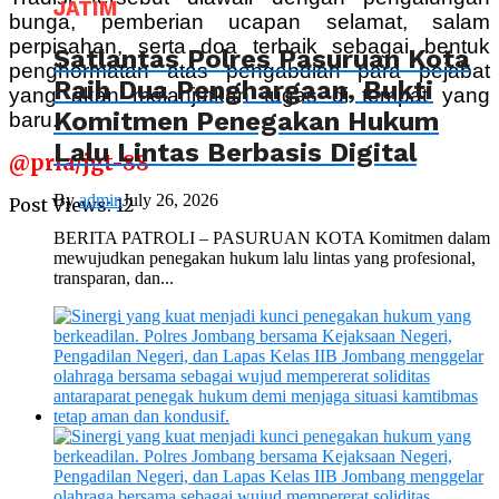
JATIM
bunga, pemberian ucapan selamat, salam
perpisahan, serta doa terbaik sebagai bentuk
Satlantas Polres Pasuruan Kota
penghormatan atas pengabdian para pejabat
Raih Dua Penghargaan, Bukti
yang akan melanjutkan tugas di tempat yang
Komitmen Penegakan Hukum
baru.
Lalu Lintas Berbasis Digital
@pria/jgt-88
By
admin
July 26, 2026
Post Views:
12
BERITA PATROLI – PASURUAN KOTA Komitmen dalam
mewujudkan penegakan hukum lalu lintas yang profesional,
transparan, dan...