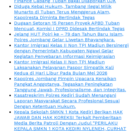
Finance Cabang Tuban Bakal Dilaporkan OJK
Diduga Kebal Hukum, Tambang Ilegal Milik
Munarto di Tuban Terus Menggerus Alam,
Kapolresta Diminta Bertindak Tegas
Dugaan Setoran 15 Persen Proyek APBD Tuban
Mencuat, Komisi I DPRD Didesak Bertindak Tegas
Jelang HUT Polri ke – 79 dan Tahun Baru Islam,
Polres Jombang Gelar Liwetan Bhayangkara.
Kantor Imigrasi Kelas II Non TPI Madiun Bersinergi
dengan Pemerintah Kabupaten Ngawi Gelar
Kegiatan Penyebaran Informasi Keimigrasian
Kantor Imigrasi Kelas II Non TPI Madiun
Laksanakan Pelayanan Paspor Simpatik Kali
Kedua di Hari Libur Pada Bulan Mei 2026
Kapolres Jombang Pimpin Upacara Kenaikan
Pangkat Anggotanya, Tegaskan Peningkatan
Tanggung Jawab, Profesionalisme, dan Integritas.
Kasatreskrim Polres Kediri Sudah Menangani
Laporan Masyarakat Secara Profesional Sesuai
Dengan Ketentuan Hukum.
Kepala Sekolah SMKN 1 Kota Kediri Berikan HAK
JAWAB DAN HAK KOREKSI Terkait Pemberitaan
Media Berita Patroli Dengan Judul “PERILAKU
KEPALA SMKN 1 KOTA KEDIRI NYLENEH, CURHAT