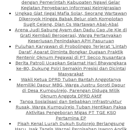
dengan Pemerintah Kabupaten Ngawi Gelar
Kegiatan Penyebaran Informasi Keimigrasian
Ungkap Giat Ilegal Mafia Solar, Seorang Wartawan
Dikeroyok Hingga Babak Belur oleh Komplotan
Sugit Celeng, Dian Cs Wartawan Abal-Abal
Arena Judi Sabung Ayam dan Dadu Cap Jie Kie di
Grati Kembali Beroperasi, Warga Pertanyakan
Keseriusan Penindakan APH Pasuruan
Puluhan Karyawan di Probolinggo Terjerat ‘Lintah
Darat’, Aparat Diminta Bongkar Dugaan Praktik
Rentenir Oknum Pegawai di PT Secco Nusantara
Berita Patroli Ucapkan Selamat Hari Bhayangkara
ke-80, Dukung Polri Semakin Presisi dan Dicintai
Masyarakat
Wakil Ketua DPRD Tuban Bantah Anggotanya
Memiliki Dapur MBG, Warga Justru Soroti Dapur
di Desa Kumpulrejo, Parengan Diduga Milik
Oknum Anggota DPRD Aktif
Tanpa Sosialisasi dan Sebabkan Infrastruktur
Rusak, Warga Kumpulrejo Tuban Hentikan Paksa
Aktivitas Pengeboran Migas PT TGE KSO
Pertamina EP
Pisah Kenal Lurah Dukuh Sutorejo Berlangsung
Haru, Isak Tangis Warnai Perpisahan Isworo Andik