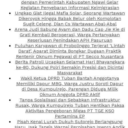
dengan Pemerintah Kabupaten Ngawi Gelar
Kegiatan Penyebaran Informasi Keimigrasian
Ungkap Giat Ilegal Mafia Solar, Seorang Wartawan
Dikeroyok Hingga Babak Belur oleh Komplotan
Sugit Celeng, Dian Cs Wartawan Abal-Abal
Arena Judi Sabung Ayam dan Dadu Cap Jie Kie di
Grati Kembali Beroperasi, Warga Pertanyakan
Keseriusan Penindakan APH Pasuruan
Puluhan Karyawan di Probolinggo Terjerat ‘Lintah
Darat’, Aparat Diminta Bongkar Dugaan Praktik
Rentenir Oknum Pegawai di PT Secco Nusantara
Berita Patroli Ucapkan Selamat Hari Bhayangkara
ke-80, Dukung Polri Semakin Presisi dan Dicintai
Masyarakat
Wakil Ketua DPRD Tuban Bantah Anggotanya
Memiliki Dapur MBG, Warga Justru Soroti Dapur
di Desa Kumpulrejo, Parengan Diduga Milik
Oknum Anggota DPRD Aktif
Tanpa Sosialisasi dan Sebabkan Infrastruktur
Rusak, Warga Kumpulrejo Tuban Hentikan Paksa
Aktivitas Pengeboran Migas PT TGE KSO
Pertamina EP
Pisah Kenal Lurah Dukuh Sutorejo Berlangsung
Haru, Isak Tangis Warnai Perpisahan Isworo Andik