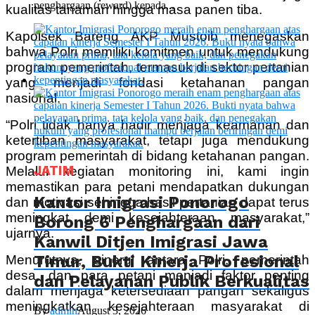
penghargaan (reward) kepada...
kualitas tanaman hingga masa panen tiba.
Kapolsek Bareng AKP Mustoib menegaskan
bahwa Polri memiliki komitmen untuk mendukung
program pemerintah, termasuk di sektor pertanian
yang menjadi fondasi ketahanan pangan
nasional.
“Polri tidak hanya hadir menjaga keamanan dan
ketertiban masyarakat, tetapi juga mendukung
program pemerintah di bidang ketahanan pangan.
JATIM
Melalui kegiatan monitoring ini, kami ingin
memastikan para petani mendapatkan dukungan
Kantor Imigrasi Ponorogo
dan motivasi sehingga hasil pertanian dapat terus
meningkat demi kesejahteraan masyarakat,”
Borong 6 Penghargaan dari
ujarnya.
Kanwil Ditjen Imigrasi Jawa
Timur, Bukti Kinerja Profesional
Menurutnya, sinergi antara Polri, pemerintah
desa, dan para petani menjadi faktor penting
dan Pelayanan Publik Berkualitas
dalam menjaga ketersediaan pangan sekaligus
meningkatkan kesejahteraan masyarakat di
By
admin
August 3, 2026