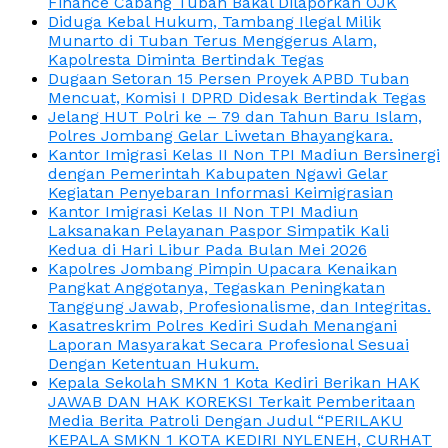
Finance Cabang Tuban Bakal Dilaporkan OJK
Diduga Kebal Hukum, Tambang Ilegal Milik
Munarto di Tuban Terus Menggerus Alam,
Kapolresta Diminta Bertindak Tegas
Dugaan Setoran 15 Persen Proyek APBD Tuban
Mencuat, Komisi I DPRD Didesak Bertindak Tegas
Jelang HUT Polri ke – 79 dan Tahun Baru Islam,
Polres Jombang Gelar Liwetan Bhayangkara.
Kantor Imigrasi Kelas II Non TPI Madiun Bersinergi
dengan Pemerintah Kabupaten Ngawi Gelar
Kegiatan Penyebaran Informasi Keimigrasian
Kantor Imigrasi Kelas II Non TPI Madiun
Laksanakan Pelayanan Paspor Simpatik Kali
Kedua di Hari Libur Pada Bulan Mei 2026
Kapolres Jombang Pimpin Upacara Kenaikan
Pangkat Anggotanya, Tegaskan Peningkatan
Tanggung Jawab, Profesionalisme, dan Integritas.
Kasatreskrim Polres Kediri Sudah Menangani
Laporan Masyarakat Secara Profesional Sesuai
Dengan Ketentuan Hukum.
Kepala Sekolah SMKN 1 Kota Kediri Berikan HAK
JAWAB DAN HAK KOREKSI Terkait Pemberitaan
Media Berita Patroli Dengan Judul “PERILAKU
KEPALA SMKN 1 KOTA KEDIRI NYLENEH, CURHAT