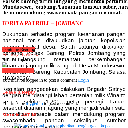
Polsek Bareng turun langsung memantau pertumbuh
Mundusewu, Jombang. Tanaman tumbuh subur, har
demi mendukung swasembada pangan nasional.
BERITA PATROLI – JOMBANG
Dukungan terhadap program ketahanan pangan
nasional terus diwujudkan jajaran kepolisian
hingga tingkat desa. Salah satunya dilakukan
Continue Reading
personel Polsek Bareng, Polres Jombang yang
You may also like...
turun langsung memantau perkembangan
Related Topics:
tanaman jagung milik warga di Desa Mundusewu,
Click to comment
Kecamatan Bareng, Kabupaten Jombang, Selasa
(16/6/2026).
You must be logged in to post a comment
Login
Kegiatan pengecekan dilakukan Brigadir Satriyo
Leave a Reply
dengan mendatangi lahan pertanian milik Winarto
seluas sekitar 1.200 meter persegi. Lahan
You must be
logged in
to post a comment.
tersebut ditanami jagung yang menjadi salah satu
komoditas strategis dalam mendukung program
More in JATIM
swasembada pangan sekaligus sumber
penghasilan masyarakat.