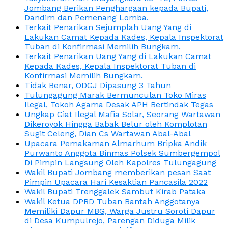
Jombang Berikan Penghargaan kepada Bupati,
Dandim dan Pemenang Lomba.
Terkait Penarikan Sejumplah Uang Yang di
Lakukan Camat Kepada Kades, Kepala Inspektorat
Tuban di Konfirmasi Memilih Bungkam.
Terkait Penarikan Uang Yang di Lakukan Camat
Kepada Kades, Kepala Inspektorat Tuban di
Konfirmasi Memilih Bungkam.
Tidak Benar, ODGJ Dipasung 3 Tahun
Tulungagung Marak Bermunculan Toko Miras
Ilegal, Tokoh Agama Desak APH Bertindak Tegas
Ungkap Giat Ilegal Mafia Solar, Seorang Wartawan
Dikeroyok Hingga Babak Belur oleh Komplotan
Sugit Celeng, Dian Cs Wartawan Abal-Abal
Upacara Pemakaman Almarhum Bripka Andik
Purwanto Anggota Binmas Polsek Sumbergempol
Di Pimpin Langsung Oleh Kapolres Tulungagung
Wakil Bupati Jombang memberikan pesan Saat
Pimpin Upacara Hari Kesaktian Pancasila 2022
Wakil Bupati Trenggalek Sambut Kirab Pataka
Wakil Ketua DPRD Tuban Bantah Anggotanya
Memiliki Dapur MBG, Warga Justru Soroti Dapur
di Desa Kumpulrejo, Parengan Diduga Milik