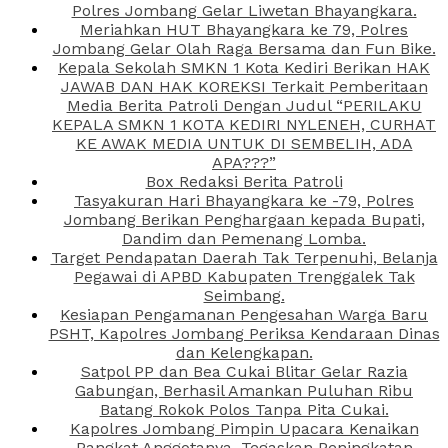
Polres Jombang Gelar Liwetan Bhayangkara.
Meriahkan HUT Bhayangkara ke 79, Polres
Jombang Gelar Olah Raga Bersama dan Fun Bike.
Kepala Sekolah SMKN 1 Kota Kediri Berikan HAK
JAWAB DAN HAK KOREKSI Terkait Pemberitaan
Media Berita Patroli Dengan Judul “PERILAKU
KEPALA SMKN 1 KOTA KEDIRI NYLENEH, CURHAT
KE AWAK MEDIA UNTUK DI SEMBELIH, ADA
APA???”
Box Redaksi Berita Patroli
Tasyakuran Hari Bhayangkara ke -79, Polres
Jombang Berikan Penghargaan kepada Bupati,
Dandim dan Pemenang Lomba.
Target Pendapatan Daerah Tak Terpenuhi, Belanja
Pegawai di APBD Kabupaten Trenggalek Tak
Seimbang.
Kesiapan Pengamanan Pengesahan Warga Baru
PSHT, Kapolres Jombang Periksa Kendaraan Dinas
dan Kelengkapan.
Satpol PP dan Bea Cukai Blitar Gelar Razia
Gabungan, Berhasil Amankan Puluhan Ribu
Batang Rokok Polos Tanpa Pita Cukai.
Kapolres Jombang Pimpin Upacara Kenaikan
Pangkat Anggotanya, Tegaskan Peningkatan