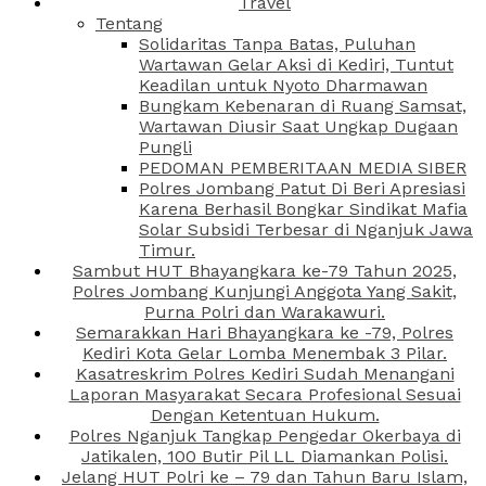
Travel
Tentang
Solidaritas Tanpa Batas, Puluhan
Wartawan Gelar Aksi di Kediri, Tuntut
Keadilan untuk Nyoto Dharmawan
Bungkam Kebenaran di Ruang Samsat,
Wartawan Diusir Saat Ungkap Dugaan
Pungli
PEDOMAN PEMBERITAAN MEDIA SIBER
Polres Jombang Patut Di Beri Apresiasi
Karena Berhasil Bongkar Sindikat Mafia
Solar Subsidi Terbesar di Nganjuk Jawa
Timur.
Sambut HUT Bhayangkara ke-79 Tahun 2025,
Polres Jombang Kunjungi Anggota Yang Sakit,
Purna Polri dan Warakawuri.
Semarakkan Hari Bhayangkara ke -79, Polres
Kediri Kota Gelar Lomba Menembak 3 Pilar.
Kasatreskrim Polres Kediri Sudah Menangani
Laporan Masyarakat Secara Profesional Sesuai
Dengan Ketentuan Hukum.
Polres Nganjuk Tangkap Pengedar Okerbaya di
Jatikalen, 100 Butir Pil LL Diamankan Polisi.
Jelang HUT Polri ke – 79 dan Tahun Baru Islam,