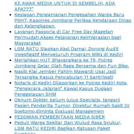
KE AWAK MEDIA UNTUK DI SEMBELIH, ADA
APA???”
Kesiapan Pengamanan Pengesahan Warga Baru
PSHT, Kapolres Jombang Periksa Kendaraan Dinas
dan Kelengkapan.
Layanan Pasporia di Car Free Day Magetan
Permudah Akses Pelayanan Keimigrasian bagi
Masyarakat
LSM RATU Siapkan Aksi Damai, Dorong Audit
Investigatif Menyeluruh Program MBG di Kediri
Meriahkan HUT Bhayangkara ke 79, Polres
Jombang Gelar Olah Raga Bersama dan Fun Bike.
Nasib Kiai Jember Fahim Mawardi Usai Jadi
Tersangka Kasus Pencabulan 11 Santriwati
Notaris di Kediri Dilaporkan ke Polres Kediri Kota,
“Pengacara Jalanan” Kawal Kasus Dugaan
Penggelapan SHM
Oknum Dokter belum lulus Specialis, tangani
Pasien Penderita Tumor, Direktur Rumah Sakit Dr
Soetomo,diminta Evaluasi Managemen
PEDOMAN PEMBERITAAN MEDIA SIBER
Peduli Warga Sekitar Dan Wujud Rasa Syukur,
LSM RATU KEDIRI Bagikan Ratusan Paket
Sembako