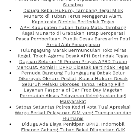
Sucahyo
Diduga Kebal Hukum, Tambang Ilegal Milik
Munarto di Tuban Terus Menggerus Alam,
Kapolresta Diminta Bertindak Tegas
APH Kabupaten Tuban Tutup Mata, Tambang
Ilegal Munarto di Grabakan Tetap Beroperasi
Pasca Pemberitaan, Publik Desak Bareskrim Polri
Ambil Alih Penanganan
Tulungagung Marak Bermunculan Toko Miras
Ilegal, Tokoh Agama Desak APH Bertindak Tegas
Dugaan Setoran 15 Persen Proyek APBD Tuban
Mencuat, Komisi I DPRD Didesak Bertindak Tegas
Pemuda Bandung Tulungagung Babak Belur
Dikeroyok Oknum Pesilat, Kuasa Hukum Desak
Seluruh Pelaku Diproses Tanpa Tebang Pilih
Layanan Pasporia di Car Free Day Magetan
Permudah Akses Pelayanan Keimigrasian bagi
Masyarakat
Satpas Satlantas Polres Kediri Kota Tuai Apresiasi
Warga Berkat Pelayanan SIM yang Transparan dan
Humanis
Diduga Ada Biaya Penitipan BPKB, Indomobil
Finance Cabang Tuban Bakal Dilaporkan OJK