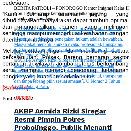
pedesaan.
BERITA PATROLI – PONOROGO Kantor Imigrasi Kelas II
“Kami berharap tanaman jagung yang
Non TPI Ponorogo kembali mencatatkan prestasi
membanggakan dengan...
dibudidayakan masyarakat dapat tumbuh optimal
dan menghasilkan panen yang melimpah
sehingga mampu memperkuat ketahanan pangan
daerah,” tambahnya.
Melalui pendampingan dan monitoring secara
berkelanjutan, Polsek Bareng berharap sektor
pertanian di wilayah Jombang terus berkembang
serta mampu menjadi penopang ketahanan
pangan yang kuat dan berkelanjutan.
(Safrudin)
JATIM
Post Views:
2
AKBP Asmida Rizki Siregar
Resmi Pimpin Polres
Probolinggo, Publik Menanti