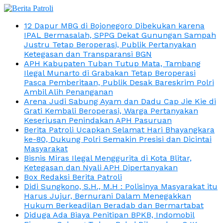
12 Dapur MBG di Bojonegoro Dibekukan karena
IPAL Bermasalah, SPPG Dekat Gunungan Sampah
Justru Tetap Beroperasi, Publik Pertanyakan
Ketegasan dan Transparansi BGN
APH Kabupaten Tuban Tutup Mata, Tambang
Ilegal Munarto di Grabakan Tetap Beroperasi
Pasca Pemberitaan, Publik Desak Bareskrim Polri
Ambil Alih Penanganan
Arena Judi Sabung Ayam dan Dadu Cap Jie Kie di
Grati Kembali Beroperasi, Warga Pertanyakan
Keseriusan Penindakan APH Pasuruan
Berita Patroli Ucapkan Selamat Hari Bhayangkara
ke-80, Dukung Polri Semakin Presisi dan Dicintai
Masyarakat
Bisnis Miras Ilegal Menggurita di Kota Blitar,
Ketegasan dan Nyali APH Dipertanyakan
Box Redaksi Berita Patroli
Didi Sungkono, S.H., M.H : Polisinya Masyarakat itu
Harus Jujur, Bernurani Dalam Menegakkan
Hukum Berkeadilan Beradab dan Bermartabat
Diduga Ada Biaya Penitipan BPKB, Indomobil