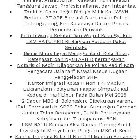
Tanggung Jawab, Profesionalisme, dan Integritas.
Tanki Isi Solar Ilegal Diduga Milik Kaji WWN
Berlabel PT APE Berhasil Diamankan Polres
Tulungagung, Kini Kasusnya Dalam Proses
Pemeriksaan Penyidik
Peduli Warga Sekitar Dan Wujud Rasa Syukur,
LSM RATU KEDIRI Bagikan Ratusan Paket
Sembako
Bisnis Miras Ilegal Menggurita di Kota Blitar,
Ketegasan dan Nyali APH Dipertanyakan
Notaris di Kediri Dilaporkan ke Polres Kediri Kota,
“Pengacara Jalanan” Kawal Kasus Dugaan
Penggelapan SHM
Kantor Imigrasi Kelas II Non TPI Madiun
Laksanakan Pelayanan Paspor Simpatik Kali
Kedua di Hari Libur Pada Bulan Mei 2026
12 Dapur MBG di Bojonegoro Dibekukan karena
IPAL Bermasalah, SPPG Dekat Gunungan Sampah
Justru Tetap Beroperasi, Publik Pertanyakan
Ketegasan dan Transparansi BGN
LSM RATU Siapkan Aksi Damai, Dorong Audit
Investigatif Menyeluruh Program MBG di Kediri
Kantor Imigrasi Kelas II Non TPI Madiun Bersinergi