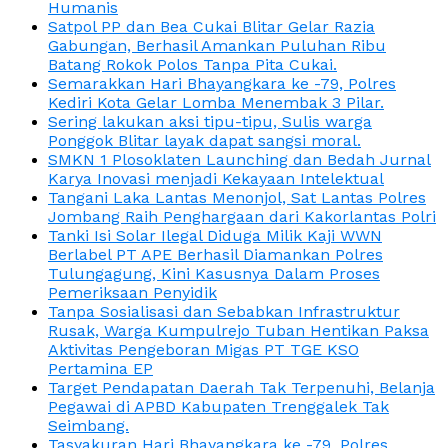
Humanis
Satpol PP dan Bea Cukai Blitar Gelar Razia
Gabungan, Berhasil Amankan Puluhan Ribu
Batang Rokok Polos Tanpa Pita Cukai.
Semarakkan Hari Bhayangkara ke -79, Polres
Kediri Kota Gelar Lomba Menembak 3 Pilar.
Sering lakukan aksi tipu-tipu, Sulis warga
Ponggok Blitar layak dapat sangsi moral.
SMKN 1 Plosoklaten Launching dan Bedah Jurnal
Karya Inovasi menjadi Kekayaan Intelektual
Tangani Laka Lantas Menonjol, Sat Lantas Polres
Jombang Raih Penghargaan dari Kakorlantas Polri
Tanki Isi Solar Ilegal Diduga Milik Kaji WWN
Berlabel PT APE Berhasil Diamankan Polres
Tulungagung, Kini Kasusnya Dalam Proses
Pemeriksaan Penyidik
Tanpa Sosialisasi dan Sebabkan Infrastruktur
Rusak, Warga Kumpulrejo Tuban Hentikan Paksa
Aktivitas Pengeboran Migas PT TGE KSO
Pertamina EP
Target Pendapatan Daerah Tak Terpenuhi, Belanja
Pegawai di APBD Kabupaten Trenggalek Tak
Seimbang.
Tasyakuran Hari Bhayangkara ke -79, Polres