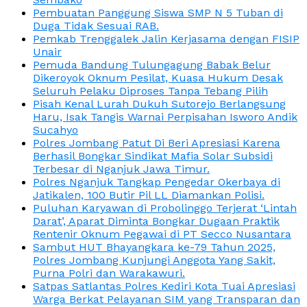
Pembuatan Panggung Siswa SMP N 5 Tuban di
Duga Tidak Sesuai RAB.
Pemkab Trenggalek Jalin Kerjasama dengan FISIP
Unair
Pemuda Bandung Tulungagung Babak Belur
Dikeroyok Oknum Pesilat, Kuasa Hukum Desak
Seluruh Pelaku Diproses Tanpa Tebang Pilih
Pisah Kenal Lurah Dukuh Sutorejo Berlangsung
Haru, Isak Tangis Warnai Perpisahan Isworo Andik
Sucahyo
Polres Jombang Patut Di Beri Apresiasi Karena
Berhasil Bongkar Sindikat Mafia Solar Subsidi
Terbesar di Nganjuk Jawa Timur.
Polres Nganjuk Tangkap Pengedar Okerbaya di
Jatikalen, 100 Butir Pil LL Diamankan Polisi.
Puluhan Karyawan di Probolinggo Terjerat ‘Lintah
Darat’, Aparat Diminta Bongkar Dugaan Praktik
Rentenir Oknum Pegawai di PT Secco Nusantara
Sambut HUT Bhayangkara ke-79 Tahun 2025,
Polres Jombang Kunjungi Anggota Yang Sakit,
Purna Polri dan Warakawuri.
Satpas Satlantas Polres Kediri Kota Tuai Apresiasi
Warga Berkat Pelayanan SIM yang Transparan dan