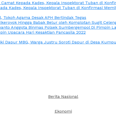
n Camat Kepada Kades, Kepala Inspektorat Tuban di Konf
ada Kades, Kepala Inspektorat Tuban di Konfirmasi Memi
l, Tokoh Agama Desak APH Bertindak Tegas
Dikeroyok Hingga Babak Belur oleh Komplotan Sugit Celen
nto Anggota Binmas Polsek Sumbergempol Di Pimpin La
in Upacara Hari Kesaktian Pancasila 2022
ki Dapur MBG, Warga Justru Soroti Dapur di Desa Kumpul
Berita Nasional
Ekonomi