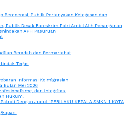
 Beroperasi, Publik Pertanyakan Ketegasan dan
, Publik Desak Bareskrim Polri Ambil Alih Penanganan
 Penindakan APH Pasuruan
at
eadilan Beradab dan Bermartabat
rtindak Tegas
yebaran Informasi Keimigrasian
da Bulan Mei 2026
esionalisme, dan Integritas.
uan Hukum.
a Patroli Dengan Judul “PERILAKU KEPALA SMKN 1 KOTA
gkapan.