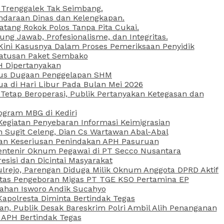
 Trenggalek Tak Seimbang.
daraan Dinas dan Kelengkapan.
atang Rokok Polos Tanpa Pita Cukai.
g Jawab, Profesionalisme, dan Integritas.
, Kini Kasusnya Dalam Proses Pemeriksaan Penyidik
Ratusan Paket Sembako
PH Dipertanyakan
Kasus Dugaan Penggelapan SHM
ua di Hari Libur Pada Bulan Mei 2026
etap Beroperasi, Publik Pertanyakan Ketegasan dan
ogram MBG di Kediri
Kegiatan Penyebaran Informasi Keimigrasian
n Sugit Celeng, Dian Cs Wartawan Abal-Abal
akan Keseriusan Penindakan APH Pasuruan
 Rentenir Oknum Pegawai di PT Secco Nusantara
esisi dan Dicintai Masyarakat
lrejo, Parengan Diduga Milik Oknum Anggota DPRD Aktif
vitas Pengeboran Migas PT TGE KSO Pertamina EP
sahan Isworo Andik Sucahyo
apolresta Diminta Bertindak Tegas
n, Publik Desak Bareskrim Polri Ambil Alih Penanganan
 APH Bertindak Tegas