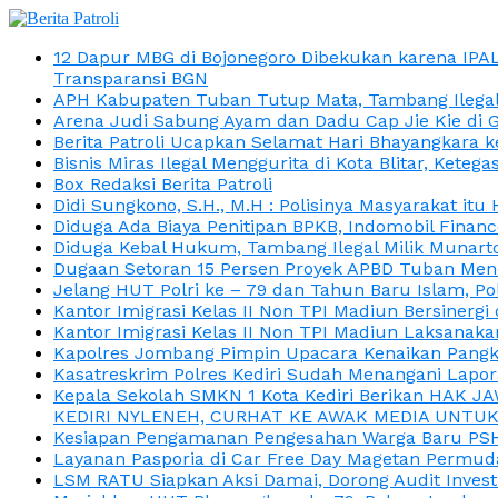
12 Dapur MBG di Bojonegoro Dibekukan karena IPA
Transparansi BGN
APH Kabupaten Tuban Tutup Mata, Tambang Ilegal M
Arena Judi Sabung Ayam dan Dadu Cap Jie Kie di 
Berita Patroli Ucapkan Selamat Hari Bhayangkara k
Bisnis Miras Ilegal Menggurita di Kota Blitar, Kete
Box Redaksi Berita Patroli
Didi Sungkono, S.H., M.H : Polisinya Masyarakat 
Diduga Ada Biaya Penitipan BPKB, Indomobil Finan
Diduga Kebal Hukum, Tambang Ilegal Milik Munarto
Dugaan Setoran 15 Persen Proyek APBD Tuban Menc
Jelang HUT Polri ke – 79 dan Tahun Baru Islam, P
Kantor Imigrasi Kelas II Non TPI Madiun Bersiner
Kantor Imigrasi Kelas II Non TPI Madiun Laksanaka
Kapolres Jombang Pimpin Upacara Kenaikan Pangkat
Kasatreskrim Polres Kediri Sudah Menangani Lapo
Kepala Sekolah SMKN 1 Kota Kediri Berikan HAK 
KEDIRI NYLENEH, CURHAT KE AWAK MEDIA UNTUK 
Kesiapan Pengamanan Pengesahan Warga Baru PSHT
Layanan Pasporia di Car Free Day Magetan Permud
LSM RATU Siapkan Aksi Damai, Dorong Audit Invest