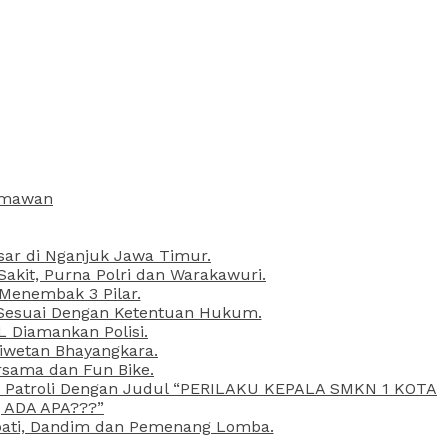
armawan
esar di Nganjuk Jawa Timur.
kit, Purna Polri dan Warakawuri.
 Menembak 3 Pilar.
l Sesuai Dengan Ketentuan Hukum.
L Diamankan Polisi.
Liwetan Bhayangkara.
rsama dan Fun Bike.
ta Patroli Dengan Judul “PERILAKU KEPALA SMKN 1 KOTA
 ADA APA???”
upati, Dandim dan Pemenang Lomba.