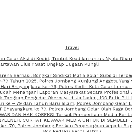
Travel
an Gelar Aksi di Kediri, Tuntut Keadilan untuk Nyoto Dh
rtawan Diusir Saat Ungkap Dugaan Pungli
arena Berhasil Bongkar Sindikat Mafia Solar Subsidi Terb
79 Tahun 2025, Polres Jombang Kunjungi Anggota Yang Sa
ari Bhayangkara ke -79, Polres Kediri Kota Gelar Lomba
 Sudah Menangani Laporan Masyarakat Secara Profesiona
k Tangkap Pengedar Okerbaya di Jatikalen, 100 Butir Pil L
ri ke – 79 dan Tahun Baru Islam, Polres Jombang Gelar 
 Bhayangkara ke 79, Polres Jombang Gelar Olah Raga Be
JAWAB DAN HAK KOREKSI Terkait Pemberitaan Media Beri
 NYLENEH, CURHAT KE AWAK MEDIA UNTUK DI SEMBELIH,
 ke -79, Polres Jombang Berikan Penghargaan kepada B
Box Redaksi Berita Patroli