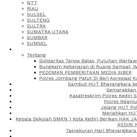
NTT
RIAU
SULSEL
SULTENG
SULTRA
SUMATRA UTARA
SUMBAR
SUMSEL
Tentang
Solidaritas Tanpa Batas, Puluhan Wartaw
Bungkam Kebenaran di Ruang Samsat, Wa
PEDOMAN PEMBERITAAN MEDIA SIBER
Polres Jombang Patut Di Beri Apresiasi K
Sambut HUT Bhayangkara ke-
Semarakkan H
Kasatreskrim Polres Kediri
Polres Nganju
Jelang HUT Pol
Meriahkan HUT
Kepala Sekolah SMKN 1 Kota Kediri Berikan HAK 
KEDIRI
Tasyakuran Hari Bhayangkara