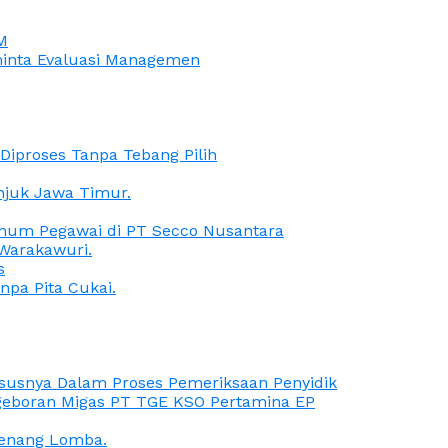
M
iminta Evaluasi Managemen
iproses Tanpa Tebang Pilih
anjuk Jawa Timur.
Oknum Pegawai di PT Secco Nusantara
Warakawuri.
s
npa Pita Cukai.
Kasusnya Dalam Proses Pemeriksaan Penyidik
ngeboran Migas PT TGE KSO Pertamina EP
menang Lomba.