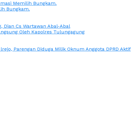
irmasi Memilih Bungkam.
lih Bungkam.
g, Dian Cs Wartawan Abal-Abal
ngsung Oleh Kapolres Tulungagung
rejo, Parengan Diduga Milik Oknum Anggota DPRD Aktif