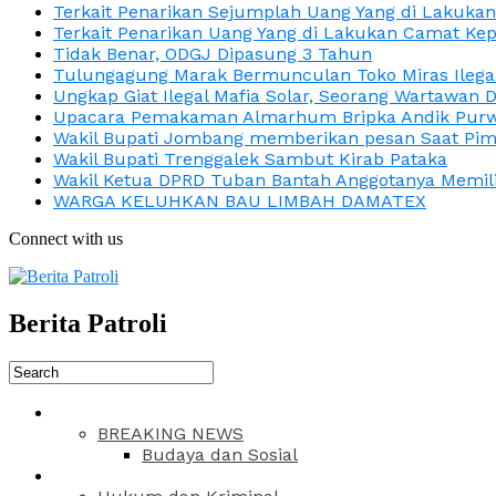
Terkait Penarikan Sejumplah Uang Yang di Lakuka
Terkait Penarikan Uang Yang di Lakukan Camat Kep
Tidak Benar, ODGJ Dipasung 3 Tahun
Tulungagung Marak Bermunculan Toko Miras Ilega
Ungkap Giat Ilegal Mafia Solar, Seorang Wartawan 
Upacara Pemakaman Almarhum Bripka Andik Purwa
Wakil Bupati Jombang memberikan pesan Saat Pimp
Wakil Bupati Trenggalek Sambut Kirab Pataka
Wakil Ketua DPRD Tuban Bantah Anggotanya Memili
WARGA KELUHKAN BAU LIMBAH DAMATEX
Connect with us
Berita Patroli
BREAKING NEWS
Budaya dan Sosial