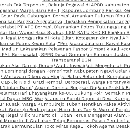
aerah Tak Terpenuhi, Belanja Pegawai di APBD Kabupaten
esahan Warga Baru PSHT, Kapolres Jombang Periksa Ken
r Gelar Razia Gabungan, Berhasil Amankan Puluhan Ribu B
aikan Pangkat Anggotanya, Tegaskan Peningkatan Tanggun
N Berlabel PT APE Berhasil Diamankan Polres Tulungagung
kitar Dan Wujud Rasa Syukur, LSM RATU KEDIRI Bagikan 
as Ilegal Menggurita di Kota Blitar, Ketegasan dan Nyali A
porkan ke Polres Kediri Kota, “Pengacara Jalanan” Kawal 
PI Madiun Laksanakan Pelayanan Paspor Simpatik Kali Ked
 IPAL Bermasalah, SPPG Dekat Gunungan Sampah Justru T
Transparansi BGN
kan Aksi Damai, Dorong Audit Investigatif Menyeluruh Pr
iun Bersinergi dengan Pemerintah Kabupaten Ngawi Gelar 
ang Wartawan Dikeroyok Hingga Babak Belur oleh Komplota
ap Jie Kie di Grati Kembali Beroperasi, Warga Pertany
t ‘Lintah Darat’, Aparat Diminta Bongkar Dugaan Praktik
Selamat Hari Bhayangkara ke-80, Dukung Polri Semakin Pr
ki Dapur MBG, Warga Justru Soroti Dapur di Desa Kumpu
ktur Rusak, Warga Kumpulrejo Tuban Hentikan Paksa Akti
kuh Sutorejo Berlangsung Haru, Isak Tangis Warnai Perpi
 Ilegal Milik Munarto di Tuban Terus Menggerus Alam, K
Munarto di Grabakan Tetap Beroperasi Pasca Pemberitaa
rak Bermunculan Toko Miras Ilegal, Tokoh Agama Desak