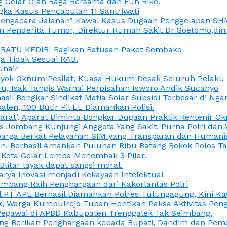
 Gelar Olah Raga Bersama dan Fun Bike.
gka Kasus Pencabulan 11 Santriwati
a, “Pengacara Jalanan” Kawal Kasus Dugaan Penggelapan SH
en Penderita Tumor, Direktur Rumah Sakit Dr Soetomo,d
M RATU KEDIRI Bagikan Ratusan Paket Sembako
 Tidak Sesuai RAB.
Unair
ok Oknum Pesilat, Kuasa Hukum Desak Seluruh Pelaku D
u, Isak Tangis Warnai Perpisahan Isworo Andik Sucahyo
asil Bongkar Sindikat Mafia Solar Subsidi Terbesar di Ng
len, 100 Butir Pil LL Diamankan Polisi.
Darat’, Aparat Diminta Bongkar Dugaan Praktik Rentenir 
 Jombang Kunjungi Anggota Yang Sakit, Purna Polri dan 
i Warga Berkat Pelayanan SIM yang Transparan dan Humani
an, Berhasil Amankan Puluhan Ribu Batang Rokok Polos Ta
i Kota Gelar Lomba Menembak 3 Pilar.
Blitar layak dapat sangsi moral.
rya Inovasi menjadi Kekayaan Intelektual
ombang Raih Penghargaan dari Kakorlantas Polri
abel PT APE Berhasil Diamankan Polres Tulungagung, Kini 
ak, Warga Kumpulrejo Tuban Hentikan Paksa Aktivitas Pe
 Pegawai di APBD Kabupaten Trenggalek Tak Seimbang.
bang Berikan Penghargaan kepada Bupati, Dandim dan Pe