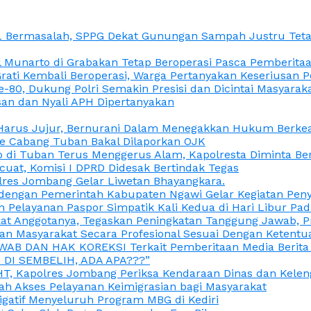
L Bermasalah, SPPG Dekat Gunungan Sampah Justru Tetap
unarto di Grabakan Tetap Beroperasi Pasca Pemberitaan
Grati Kembali Beroperasi, Warga Pertanyakan Keseriusan
e-80, Dukung Polri Semakin Presisi dan Dicintai Masyarak
gasan dan Nyali APH Dipertanyakan
itu Harus Jujur, Bernurani Dalam Menegakkan Hukum Berk
ce Cabang Tuban Bakal Dilaporkan OJK
 di Tuban Terus Menggerus Alam, Kapolresta Diminta Be
uat, Komisi I DPRD Didesak Bertindak Tegas
olres Jombang Gelar Liwetan Bhayangkara.
gi dengan Pemerintah Kabupaten Ngawi Gelar Kegiatan Pen
n Pelayanan Paspor Simpatik Kali Kedua di Hari Libur Pa
 Anggotanya, Tegaskan Peningkatan Tanggung Jawab, Prof
ran Masyarakat Secara Profesional Sesuai Dengan Ketent
JAWAB DAN HAK KOREKSI Terkait Pemberitaan Media Berit
DI SEMBELIH, ADA APA???”
, Kapolres Jombang Periksa Kendaraan Dinas dan Kelen
ah Akses Pelayanan Keimigrasian bagi Masyarakat
igatif Menyeluruh Program MBG di Kediri