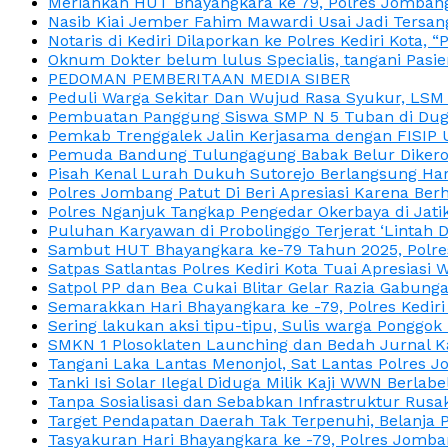
Meriahkan HUT Bhayangkara ke 79, Polres Jombang
Nasib Kiai Jember Fahim Mawardi Usai Jadi Tersan
Notaris di Kediri Dilaporkan ke Polres Kediri Kot
Oknum Dokter belum lulus Specialis, tangani Pasi
PEDOMAN PEMBERITAAN MEDIA SIBER
Peduli Warga Sekitar Dan Wujud Rasa Syukur, LS
Pembuatan Panggung Siswa SMP N 5 Tuban di Duga
Pemkab Trenggalek Jalin Kerjasama dengan FISIP 
Pemuda Bandung Tulungagung Babak Belur Dikeroy
Pisah Kenal Lurah Dukuh Sutorejo Berlangsung Har
Polres Jombang Patut Di Beri Apresiasi Karena Berh
Polres Nganjuk Tangkap Pengedar Okerbaya di Jatika
Puluhan Karyawan di Probolinggo Terjerat ‘Lintah 
Sambut HUT Bhayangkara ke-79 Tahun 2025, Polres
Satpas Satlantas Polres Kediri Kota Tuai Apresias
Satpol PP dan Bea Cukai Blitar Gelar Razia Gabung
Semarakkan Hari Bhayangkara ke -79, Polres Kedir
Sering lakukan aksi tipu-tipu, Sulis warga Ponggok 
SMKN 1 Plosoklaten Launching dan Bedah Jurnal Ka
Tangani Laka Lantas Menonjol, Sat Lantas Polres J
Tanki Isi Solar Ilegal Diduga Milik Kaji WWN Berl
Tanpa Sosialisasi dan Sebabkan Infrastruktur Rus
Target Pendapatan Daerah Tak Terpenuhi, Belanja
Tasyakuran Hari Bhayangkara ke -79, Polres Jom