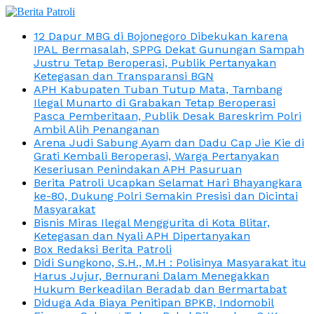
12 Dapur MBG di Bojonegoro Dibekukan karena
IPAL Bermasalah, SPPG Dekat Gunungan Sampah
Justru Tetap Beroperasi, Publik Pertanyakan
Ketegasan dan Transparansi BGN
APH Kabupaten Tuban Tutup Mata, Tambang
Ilegal Munarto di Grabakan Tetap Beroperasi
Pasca Pemberitaan, Publik Desak Bareskrim Polri
Ambil Alih Penanganan
Arena Judi Sabung Ayam dan Dadu Cap Jie Kie di
Grati Kembali Beroperasi, Warga Pertanyakan
Keseriusan Penindakan APH Pasuruan
Berita Patroli Ucapkan Selamat Hari Bhayangkara
ke-80, Dukung Polri Semakin Presisi dan Dicintai
Masyarakat
Bisnis Miras Ilegal Menggurita di Kota Blitar,
Ketegasan dan Nyali APH Dipertanyakan
Box Redaksi Berita Patroli
Didi Sungkono, S.H., M.H : Polisinya Masyarakat itu
Harus Jujur, Bernurani Dalam Menegakkan
Hukum Berkeadilan Beradab dan Bermartabat
Diduga Ada Biaya Penitipan BPKB, Indomobil