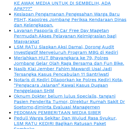
KE AWAK MEDIA UNTUK DI SEMBELIH, ADA
APA???”
Kesiapan Pengamanan Pengesahan Warga Baru
PSHT, Kapolres Jombang Periksa Kendaraan Dinas
dan Kelengkapan.
Layanan Pasporia di Car Free Day Magetan
Permudah Akses Pelayanan Keimigrasian bagi
Masyarakat
LSM RATU Siapkan Aksi Damai, Dorong Audit
Investigatif Menyeluruh Program MBG di Kediri
Meriahkan HUT Bhayangkara ke 79, Polres
Jombang Gelar Olah Raga Bersama dan Fun Bike.
Nasib Kiai Jember Fahim Mawardi Usai Jadi
Tersangka Kasus Pencabulan 11 Santriwati
Notaris di Kediri Dilaporkan ke Polres Kediri Kota,
“Pengacara Jalanan” Kawal Kasus Dugaan
Penggelapan SHM
Oknum Dokter belum lulus Specialis, tangani
Pasien Penderita Tumor, Direktur Rumah Sakit Dr
Soetomo,diminta Evaluasi Managemen
PEDOMAN PEMBERITAAN MEDIA SIBER
Peduli Warga Sekitar Dan Wujud Rasa Syukur,
LSM RATU KEDIRI Bagikan Ratusan Paket
Sembako