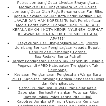
Polres Jombang Gelar Liwetan Bhayangkara.
Meriahkan HUT Bhayangkara ke 79, Polres
Jombang Gelar Olah Raga Bersama dan Fun Bike.
Kepala Sekolah SMKN 1 Kota Kediri Berikan HAK
JAWAB DAN HAK KOREKSI Terkait Pemberitaan
Media Berita Patroli Dengan Judul “PERILAKU
KEPALA SMKN 1 KOTA KEDIRI NYLENEH, CURHAT
KE AWAK MEDIA UNTUK DI SEMBELIH, ADA
APA???”
Tasyakuran Hari Bhayangkara ke -79, Polres
Jombang Berikan Penghargaan kepada Bupati,
Dandim dan Pemenang Lomba.
Box Redaksi Berita Patroli
Target Pendapatan Daerah Tak Terpenuhi, Belanja
Pegawai di APBD Kabupaten Trenggalek Tak
Seimbang.
Kesiapan Pengamanan Pengesahan Warga Baru
PSHT, Kapolres Jombang Periksa Kendaraan Dinas
dan Kelengkapan.
Satpol PP dan Bea Cukai Blitar Gelar Razia
Gabungan, Berhasil Amankan Puluhan Ribu
Batang Rokok Polos Tanpa Pita Cukai.
Kapolres Jombang Pimpin Upacara Kenaikan
Pangkat Anggotanya, Tegaskan Peningkatan