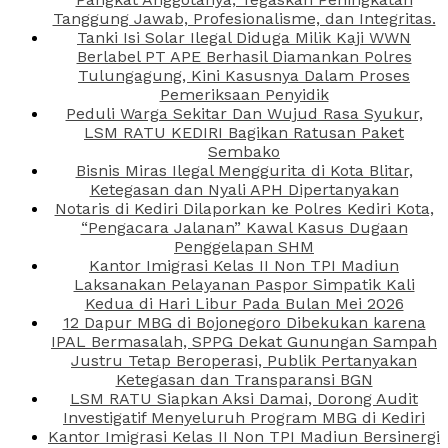
Tanggung Jawab, Profesionalisme, dan Integritas.
Tanki Isi Solar Ilegal Diduga Milik Kaji WWN
Berlabel PT APE Berhasil Diamankan Polres
Tulungagung, Kini Kasusnya Dalam Proses
Pemeriksaan Penyidik
Peduli Warga Sekitar Dan Wujud Rasa Syukur,
LSM RATU KEDIRI Bagikan Ratusan Paket
Sembako
Bisnis Miras Ilegal Menggurita di Kota Blitar,
Ketegasan dan Nyali APH Dipertanyakan
Notaris di Kediri Dilaporkan ke Polres Kediri Kota,
“Pengacara Jalanan” Kawal Kasus Dugaan
Penggelapan SHM
Kantor Imigrasi Kelas II Non TPI Madiun
Laksanakan Pelayanan Paspor Simpatik Kali
Kedua di Hari Libur Pada Bulan Mei 2026
12 Dapur MBG di Bojonegoro Dibekukan karena
IPAL Bermasalah, SPPG Dekat Gunungan Sampah
Justru Tetap Beroperasi, Publik Pertanyakan
Ketegasan dan Transparansi BGN
LSM RATU Siapkan Aksi Damai, Dorong Audit
Investigatif Menyeluruh Program MBG di Kediri
Kantor Imigrasi Kelas II Non TPI Madiun Bersinergi