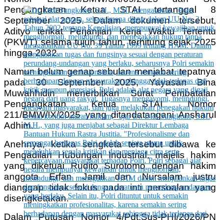
Pengangkatan Ketua STAI tertanggal 8
September 2025. Dalam dokumen tersebut,
Adityo terikat Perjanjian Kerja Waktu Tertentu
(PKWT) selama tujuh tahun, terhitung sejak 2025
hingga 2032.
Namun belum genap sebulan menjabat, tepatnya
pada 30 September 2025, Yayasan Bina
Muwahhidin menerbitkan Surat Pembatalan
Pengangkatan Ketua STAI Nomor
211/BMW/IX/2025 yang ditandatangani Ansharul
Adhim.
Anehnya, ketika sengketa tersebut dibawa ke
Pengadilan Hubungan Industrial, majelis hakim
yang diketuai Rudito Surotomo dengan hakim
anggota Erfan Jamil dan Nursalam justru
dianggap tidak fokus pada inti persoalan yang
disengketakan.
Dalam Putusan Nomor 4/Pdt.Sus-PHI/2026/PN