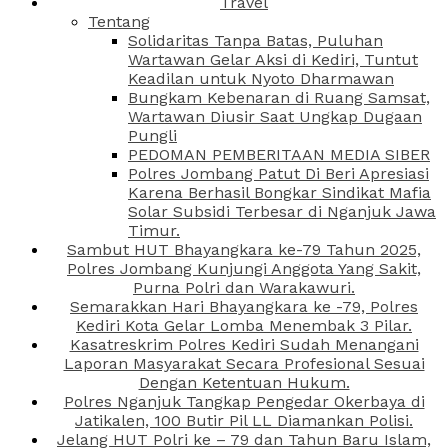
Travel
Tentang
Solidaritas Tanpa Batas, Puluhan
Wartawan Gelar Aksi di Kediri, Tuntut
Keadilan untuk Nyoto Dharmawan
Bungkam Kebenaran di Ruang Samsat,
Wartawan Diusir Saat Ungkap Dugaan
Pungli
PEDOMAN PEMBERITAAN MEDIA SIBER
Polres Jombang Patut Di Beri Apresiasi
Karena Berhasil Bongkar Sindikat Mafia
Solar Subsidi Terbesar di Nganjuk Jawa
Timur.
Sambut HUT Bhayangkara ke-79 Tahun 2025,
Polres Jombang Kunjungi Anggota Yang Sakit,
Purna Polri dan Warakawuri.
Semarakkan Hari Bhayangkara ke -79, Polres
Kediri Kota Gelar Lomba Menembak 3 Pilar.
Kasatreskrim Polres Kediri Sudah Menangani
Laporan Masyarakat Secara Profesional Sesuai
Dengan Ketentuan Hukum.
Polres Nganjuk Tangkap Pengedar Okerbaya di
Jatikalen, 100 Butir Pil LL Diamankan Polisi.
Jelang HUT Polri ke – 79 dan Tahun Baru Islam,