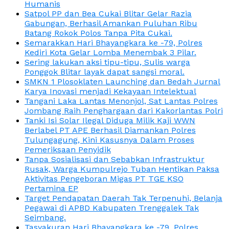
Humanis
Satpol PP dan Bea Cukai Blitar Gelar Razia
Gabungan, Berhasil Amankan Puluhan Ribu
Batang Rokok Polos Tanpa Pita Cukai.
Semarakkan Hari Bhayangkara ke -79, Polres
Kediri Kota Gelar Lomba Menembak 3 Pilar.
Sering lakukan aksi tipu-tipu, Sulis warga
Ponggok Blitar layak dapat sangsi moral.
SMKN 1 Plosoklaten Launching dan Bedah Jurnal
Karya Inovasi menjadi Kekayaan Intelektual
Tangani Laka Lantas Menonjol, Sat Lantas Polres
Jombang Raih Penghargaan dari Kakorlantas Polri
Tanki Isi Solar Ilegal Diduga Milik Kaji WWN
Berlabel PT APE Berhasil Diamankan Polres
Tulungagung, Kini Kasusnya Dalam Proses
Pemeriksaan Penyidik
Tanpa Sosialisasi dan Sebabkan Infrastruktur
Rusak, Warga Kumpulrejo Tuban Hentikan Paksa
Aktivitas Pengeboran Migas PT TGE KSO
Pertamina EP
Target Pendapatan Daerah Tak Terpenuhi, Belanja
Pegawai di APBD Kabupaten Trenggalek Tak
Seimbang.
Tasyakuran Hari Bhayangkara ke -79, Polres