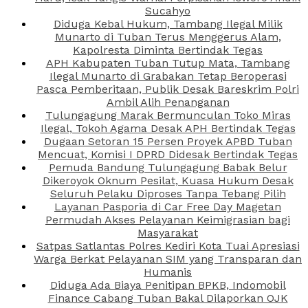
Sucahyo
Diduga Kebal Hukum, Tambang Ilegal Milik
Munarto di Tuban Terus Menggerus Alam,
Kapolresta Diminta Bertindak Tegas
APH Kabupaten Tuban Tutup Mata, Tambang
Ilegal Munarto di Grabakan Tetap Beroperasi
Pasca Pemberitaan, Publik Desak Bareskrim Polri
Ambil Alih Penanganan
Tulungagung Marak Bermunculan Toko Miras
Ilegal, Tokoh Agama Desak APH Bertindak Tegas
Dugaan Setoran 15 Persen Proyek APBD Tuban
Mencuat, Komisi I DPRD Didesak Bertindak Tegas
Pemuda Bandung Tulungagung Babak Belur
Dikeroyok Oknum Pesilat, Kuasa Hukum Desak
Seluruh Pelaku Diproses Tanpa Tebang Pilih
Layanan Pasporia di Car Free Day Magetan
Permudah Akses Pelayanan Keimigrasian bagi
Masyarakat
Satpas Satlantas Polres Kediri Kota Tuai Apresiasi
Warga Berkat Pelayanan SIM yang Transparan dan
Humanis
Diduga Ada Biaya Penitipan BPKB, Indomobil
Finance Cabang Tuban Bakal Dilaporkan OJK