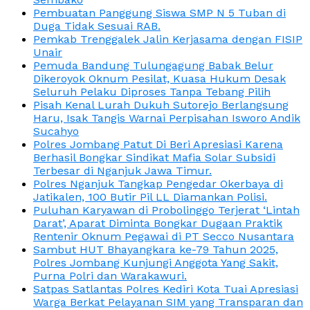
Pembuatan Panggung Siswa SMP N 5 Tuban di
Duga Tidak Sesuai RAB.
Pemkab Trenggalek Jalin Kerjasama dengan FISIP
Unair
Pemuda Bandung Tulungagung Babak Belur
Dikeroyok Oknum Pesilat, Kuasa Hukum Desak
Seluruh Pelaku Diproses Tanpa Tebang Pilih
Pisah Kenal Lurah Dukuh Sutorejo Berlangsung
Haru, Isak Tangis Warnai Perpisahan Isworo Andik
Sucahyo
Polres Jombang Patut Di Beri Apresiasi Karena
Berhasil Bongkar Sindikat Mafia Solar Subsidi
Terbesar di Nganjuk Jawa Timur.
Polres Nganjuk Tangkap Pengedar Okerbaya di
Jatikalen, 100 Butir Pil LL Diamankan Polisi.
Puluhan Karyawan di Probolinggo Terjerat ‘Lintah
Darat’, Aparat Diminta Bongkar Dugaan Praktik
Rentenir Oknum Pegawai di PT Secco Nusantara
Sambut HUT Bhayangkara ke-79 Tahun 2025,
Polres Jombang Kunjungi Anggota Yang Sakit,
Purna Polri dan Warakawuri.
Satpas Satlantas Polres Kediri Kota Tuai Apresiasi
Warga Berkat Pelayanan SIM yang Transparan dan