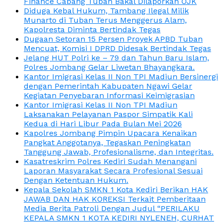
Finance Cabang Tuban Bakal Dilaporkan OJK
Diduga Kebal Hukum, Tambang Ilegal Milik
Munarto di Tuban Terus Menggerus Alam,
Kapolresta Diminta Bertindak Tegas
Dugaan Setoran 15 Persen Proyek APBD Tuban
Mencuat, Komisi I DPRD Didesak Bertindak Tegas
Jelang HUT Polri ke – 79 dan Tahun Baru Islam,
Polres Jombang Gelar Liwetan Bhayangkara.
Kantor Imigrasi Kelas II Non TPI Madiun Bersinergi
dengan Pemerintah Kabupaten Ngawi Gelar
Kegiatan Penyebaran Informasi Keimigrasian
Kantor Imigrasi Kelas II Non TPI Madiun
Laksanakan Pelayanan Paspor Simpatik Kali
Kedua di Hari Libur Pada Bulan Mei 2026
Kapolres Jombang Pimpin Upacara Kenaikan
Pangkat Anggotanya, Tegaskan Peningkatan
Tanggung Jawab, Profesionalisme, dan Integritas.
Kasatreskrim Polres Kediri Sudah Menangani
Laporan Masyarakat Secara Profesional Sesuai
Dengan Ketentuan Hukum.
Kepala Sekolah SMKN 1 Kota Kediri Berikan HAK
JAWAB DAN HAK KOREKSI Terkait Pemberitaan
Media Berita Patroli Dengan Judul “PERILAKU
KEPALA SMKN 1 KOTA KEDIRI NYLENEH, CURHAT