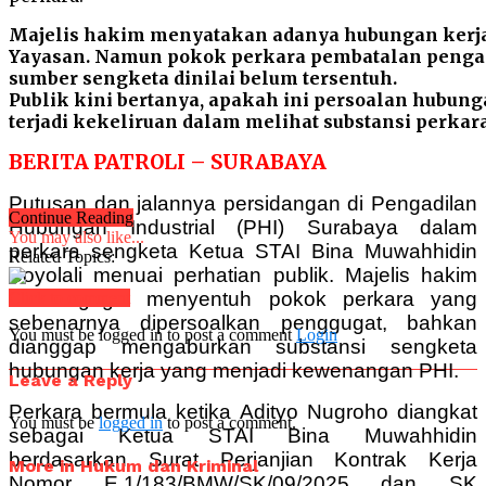
Majelis hakim menyatakan adanya hubungan kerja
Yayasan. Namun pokok perkara pembatalan penga
sumber sengketa dinilai belum tersentuh.
Publik kini bertanya, apakah ini persoalan hubunga
terjadi kekeliruan dalam melihat substansi perkar
BERITA PATROLI – SURABAYA
Putusan dan jalannya persidangan di Pengadilan
Continue Reading
Hubungan Industrial (PHI) Surabaya dalam
You may also like...
perkara sengketa Ketua STAI Bina Muwahhidin
Related Topics:
Boyolali menuai perhatian publik. Majelis hakim
dinilai gagal menyentuh pokok perkara yang
Click to comment
sebenarnya dipersoalkan penggugat, bahkan
You must be logged in to post a comment
Login
dianggap mengaburkan substansi sengketa
hubungan kerja yang menjadi kewenangan PHI.
Leave a Reply
Perkara bermula ketika Adityo Nugroho diangkat
You must be
logged in
to post a comment.
sebagai Ketua STAI Bina Muwahhidin
berdasarkan Surat Perjanjian Kontrak Kerja
More in Hukum dan Kriminal
Nomor E.1/183/BMW/SK/09/2025 dan SK