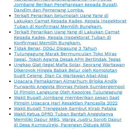
Jombang Berikan Penghargaan kepada Bupati,
Dandim dan Pemenang Lomba.
Terkait Penarikan Sejumplah Uang Yang di
Lakukan Camat Kepada Kades, Kepala Inspektorat
Tuban di Konfirmasi Memilih Bungkam.
Terkait Penarikan Uang Yang di Lakukan Camat
Kepada Kades, Kepala Inspektorat Tuban di
Konfirmasi Memilih Bungkam.
Tidak Benar, ODGJ Dipasung 3 Tahun
Tulungagung Marak Bermunculan Toko Miras
Ilegal, Tokoh Agama Desak APH Bertindak Tegas
Ungkap Giat Ilegal Mafia Solar, Seorang Wartawan
Dikeroyok Hingga Babak Belur oleh Komplotan
Sugit Celeng, Dian Cs Wartawan Abal-Abal
Upacara Pemakaman Almarhum Bripka Andik
Purwanto Anggota Binmas Polsek Sumbergempol
Di Pimpin Langsung Oleh Kapolres Tulungagung
Wakil Bupati Jombang memberikan pesan Saat
Pimpin Upacara Hari Kesaktian Pancasila 2022
Wakil Bupati Trenggalek Sambut Kirab Pataka
Wakil Ketua DPRD Tuban Bantah Anggotanya
Memiliki Dapur MBG, Warga Justru Soroti Dapur
di Desa Kumpulrejo, Parengan Diduga Milik