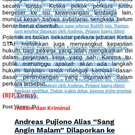
secara tuntas. Ketika pokok perkara justru
bergeser ke isu kewenangan lembaga lain,
muncul kesan bahwa substansi sengketa belum
benar-benar disentuh.
Polemik ini bukan sekadar perkara jabatan Ketua
STAI, melainkan juga menyangkut kepastian
hukum bagi pekerja yang telah mengikatkan diri
dalam perjanjian kerja yang sah. Karena itu,
publik menunggu apakah akan ada langkah
hukum lanjutan untuk menguji kembali dasar-
dasar pertimbangan yang digunakan dalam
perkara tersebut.
(BJP, Tomy)
Post Views:
19
Hukum dan Kriminal
Andreas Pujiono Alias “Sang
Angin Malam” Dilaporkan ke