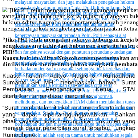
“Jika PHI telah mengakui adanya hubungan kerja 
sengketa yang lahir dari hubungan kerja itu just
PHI?”
Kuasa hukum Adityo Nugroho mempertanyakan ar
dinilai belum menyentuh pokok sengketa pembatal
Kuasa hukum Adityo Nugroho, Rumadhono
Sumanto SH MH, menegaskan bahwa Surat
Pembatalan Pengangkatan Ketua STAI
diterbitkan tanpa dasar yang jelas.
“Surat pembatalan itu keluar tanpa disertai alasan
yang dapat dipertanggungjawabkan. Bahkan
pihak yayasan tidak menunjukkan dokumen yang
menjadi dasar penerbitan surat tersebut,” ungkap
Rumadhono.