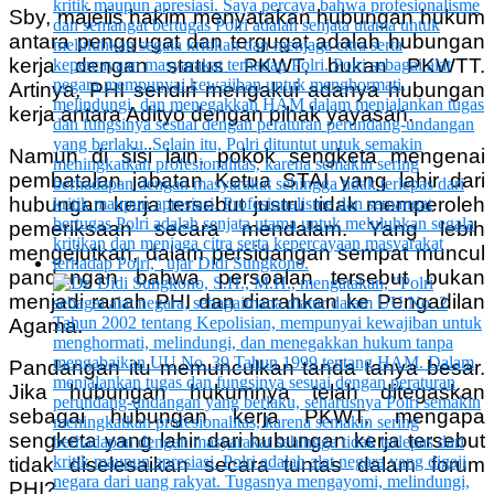
Sby, majelis hakim menyatakan hubungan hukum
antara penggugat dan tergugat adalah hubungan
kerja dengan status PKWT, bukan PKWTT.
Artinya, PHI sendiri mengakui adanya hubungan
kerja antara Adityo dengan pihak yayasan.
Namun di sisi lain, pokok sengketa mengenai
pembatalan jabatan Ketua STAI yang lahir dari
hubungan kerja tersebut justru tidak memperoleh
pemeriksaan secara mendalam. Yang lebih
mengejutkan, dalam persidangan sempat muncul
pandangan bahwa persoalan tersebut bukan
menjadi ranah PHI dan diarahkan ke Pengadilan
Agama.
Pandangan itu memunculkan tanda tanya besar.
Jika hubungan hukumnya telah ditegaskan
sebagai hubungan kerja PKWT, mengapa
sengketa yang lahir dari hubungan kerja tersebut
tidak diselesaikan secara tuntas dalam forum
PHI?