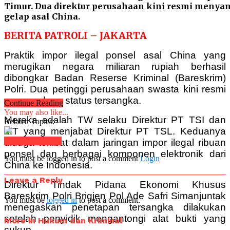
Timur. Dua direktur perusahaan kini resmi menya
gelap asal China.
BERITA PATROLI – JAKARTA
Praktik impor ilegal ponsel asal China yang
merugikan negara miliaran rupiah berhasil
dibongkar Badan Reserse Kriminal (Bareskrim)
Polri. Dua petinggi perusahaan swasta kini resmi
menyandang status tersangka.
Continue Reading
You may also like...
Mereka adalah TW selaku Direktur PT TSI dan
Related Topics:
MT yang menjabat Direktur PT TSL. Keduanya
Click to comment
diduga terlibat dalam jaringan impor ilegal ribuan
ponsel dan berbagai komponen elektronik dari
You must be logged in to post a comment
Login
China ke Indonesia.
Leave a Reply
Direktur Tindak Pidana Ekonomi Khusus
Bareskrim Polri Brigjen Pol Ade Safri Simanjuntak
You must be
logged in
to post a comment.
menegaskan penetapan tersangka dilakukan
setelah penyidik mengantongi alat bukti yang
More in Hukum dan Kriminal
cukup.