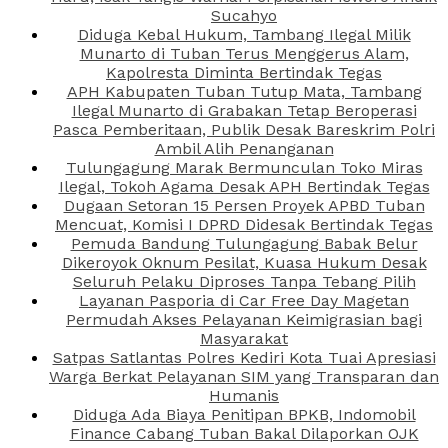
Sucahyo
Diduga Kebal Hukum, Tambang Ilegal Milik
Munarto di Tuban Terus Menggerus Alam,
Kapolresta Diminta Bertindak Tegas
APH Kabupaten Tuban Tutup Mata, Tambang
Ilegal Munarto di Grabakan Tetap Beroperasi
Pasca Pemberitaan, Publik Desak Bareskrim Polri
Ambil Alih Penanganan
Tulungagung Marak Bermunculan Toko Miras
Ilegal, Tokoh Agama Desak APH Bertindak Tegas
Dugaan Setoran 15 Persen Proyek APBD Tuban
Mencuat, Komisi I DPRD Didesak Bertindak Tegas
Pemuda Bandung Tulungagung Babak Belur
Dikeroyok Oknum Pesilat, Kuasa Hukum Desak
Seluruh Pelaku Diproses Tanpa Tebang Pilih
Layanan Pasporia di Car Free Day Magetan
Permudah Akses Pelayanan Keimigrasian bagi
Masyarakat
Satpas Satlantas Polres Kediri Kota Tuai Apresiasi
Warga Berkat Pelayanan SIM yang Transparan dan
Humanis
Diduga Ada Biaya Penitipan BPKB, Indomobil
Finance Cabang Tuban Bakal Dilaporkan OJK