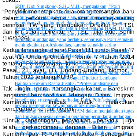
“Penyidik menetapkan dua orang tersangka baru
dalam perkara aquo, yaitu masing-masing
berinisial TW yang merupakan Direktur PT TSI,
dan MT selaku Direktur PT TSL,” ujar Ade, Senin
(1/6/2026).
Kedua tersangka dijerat Pasal 111 junto Pasal 47
ayat (1) Undang-Undang Nomor 7 Tahun 2014
tentang Perdagangan junto Pasal 20 dan/atau
Pasal 21 ayat (1) Undang-Undang Nomor 1
Tahun 2023 tentang KUHP.
Tak ingin para tersangka kabur, Bareskrim
langsung berkoordinasi dengan Ditjen Imigrasi
Kementerian Imipas untuk melakukan
pencegahan ke luar negeri.
“Untuk kepentingan penyidikan, penyidik juga
telah berkoordinasi dengan Ditjen Imigrasi
Kemenimipas RI untuk melakukan pencegahan