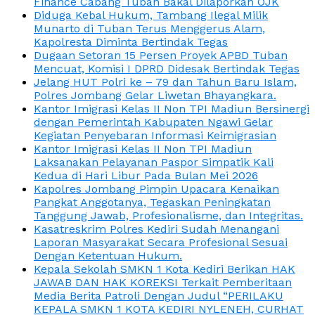
Finance Cabang Tuban Bakal Dilaporkan OJK
Diduga Kebal Hukum, Tambang Ilegal Milik
Munarto di Tuban Terus Menggerus Alam,
Kapolresta Diminta Bertindak Tegas
Dugaan Setoran 15 Persen Proyek APBD Tuban
Mencuat, Komisi I DPRD Didesak Bertindak Tegas
Jelang HUT Polri ke – 79 dan Tahun Baru Islam,
Polres Jombang Gelar Liwetan Bhayangkara.
Kantor Imigrasi Kelas II Non TPI Madiun Bersinergi
dengan Pemerintah Kabupaten Ngawi Gelar
Kegiatan Penyebaran Informasi Keimigrasian
Kantor Imigrasi Kelas II Non TPI Madiun
Laksanakan Pelayanan Paspor Simpatik Kali
Kedua di Hari Libur Pada Bulan Mei 2026
Kapolres Jombang Pimpin Upacara Kenaikan
Pangkat Anggotanya, Tegaskan Peningkatan
Tanggung Jawab, Profesionalisme, dan Integritas.
Kasatreskrim Polres Kediri Sudah Menangani
Laporan Masyarakat Secara Profesional Sesuai
Dengan Ketentuan Hukum.
Kepala Sekolah SMKN 1 Kota Kediri Berikan HAK
JAWAB DAN HAK KOREKSI Terkait Pemberitaan
Media Berita Patroli Dengan Judul “PERILAKU
KEPALA SMKN 1 KOTA KEDIRI NYLENEH, CURHAT