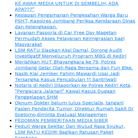
KE AWAK MEDIA UNTUK DI SEMBELIH, ADA
APA???”
Kesiapan Pengamanan Pengesahan Warga Baru
PSHT, Kapolres Jombang Periksa Kendaraan Dinas
dan Kelengkapan.
Layanan Pasporia di Car Free Day Magetan
Permudah Akses Pelayanan Keimigrasian bagi
Masyarakat
LSM RATU Siapkan Aksi Damai, Dorong Audit
Investigatif Menyeluruh Program MBG di Kediri
Meriahkan HUT Bhayangkara ke 79, Polres
Jombang Gelar Olah Raga Bersama dan Fun Bike.
Nasib Kiai Jember Fahim Mawardi Usai Jadi
Tersangka Kasus Pencabulan 11 Santriwati
Notaris di Kediri Dilaporkan ke Polres Kediri Kota,
“Pengacara Jalanan” Kawal Kasus Dugaan
Penggelapan SHM
Oknum Dokter belum lulus Specialis, tangani
Pasien Penderita Tumor, Direktur Rumah Sakit Dr
Soetomo,diminta Evaluasi Managemen
PEDOMAN PEMBERITAAN MEDIA SIBER
Peduli Warga Sekitar Dan Wujud Rasa Syukur,
LSM RATU KEDIRI Bagikan Ratusan Paket
Sembako