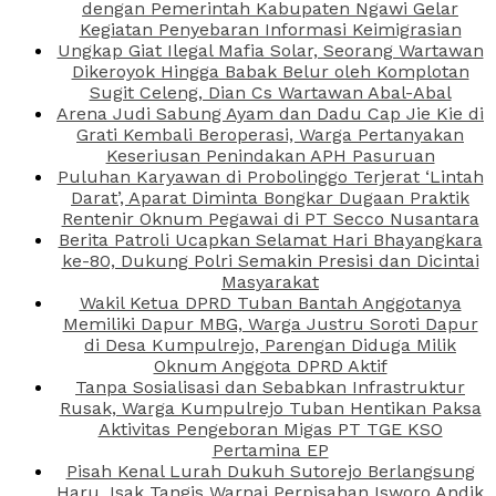
dengan Pemerintah Kabupaten Ngawi Gelar
Kegiatan Penyebaran Informasi Keimigrasian
Ungkap Giat Ilegal Mafia Solar, Seorang Wartawan
Dikeroyok Hingga Babak Belur oleh Komplotan
Sugit Celeng, Dian Cs Wartawan Abal-Abal
Arena Judi Sabung Ayam dan Dadu Cap Jie Kie di
Grati Kembali Beroperasi, Warga Pertanyakan
Keseriusan Penindakan APH Pasuruan
Puluhan Karyawan di Probolinggo Terjerat ‘Lintah
Darat’, Aparat Diminta Bongkar Dugaan Praktik
Rentenir Oknum Pegawai di PT Secco Nusantara
Berita Patroli Ucapkan Selamat Hari Bhayangkara
ke-80, Dukung Polri Semakin Presisi dan Dicintai
Masyarakat
Wakil Ketua DPRD Tuban Bantah Anggotanya
Memiliki Dapur MBG, Warga Justru Soroti Dapur
di Desa Kumpulrejo, Parengan Diduga Milik
Oknum Anggota DPRD Aktif
Tanpa Sosialisasi dan Sebabkan Infrastruktur
Rusak, Warga Kumpulrejo Tuban Hentikan Paksa
Aktivitas Pengeboran Migas PT TGE KSO
Pertamina EP
Pisah Kenal Lurah Dukuh Sutorejo Berlangsung
Haru, Isak Tangis Warnai Perpisahan Isworo Andik