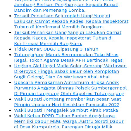
Jombang Berikan Penghargaan kepada Bupati,
Dandim dan Pemenang Lomba.
Terkait Penarikan Sejumplah Uang Yang di
Lakukan Camat Kepada Kades, Kepala Inspektorat
Tuban di Konfirmasi Memilih Bungkam.
Terkait Penarikan Uang Yang di Lakukan Camat
Kepada Kades, Kepala Inspektorat Tuban di
Konfirmasi Memilih Bungkam.
Tidak Benar, ODGJ Dipasung 3 Tahun
Tulungagung Marak Bermunculan Toko Miras
Ilegal, Tokoh Agama Desak APH Bertindak Tegas
Ungkap Giat Ilegal Mafia Solar, Seorang Wartawan
Dikeroyok Hingga Babak Belur oleh Komplotan
Sugit Celeng, Dian Cs Wartawan Abal-Abal
Upacara Pemakaman Almarhum Bripka Andik
Purwanto Anggota Binmas Polsek Sumbergempol
Di Pimpin Langsung Oleh Kapolres Tulungagung
Wakil Bupati Jombang memberikan pesan Saat
Pimpin Upacara Hari Kesaktian Pancasila 2022
Wakil Bupati Trenggalek Sambut Kirab Pataka
Wakil Ketua DPRD Tuban Bantah Anggotanya
Memiliki Dapur MBG, Warga Justru Soroti Dapur
di Desa Kumpulrejo, Parengan Diduga Milik