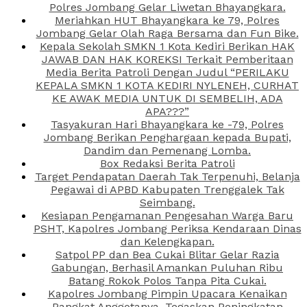
Polres Jombang Gelar Liwetan Bhayangkara.
Meriahkan HUT Bhayangkara ke 79, Polres
Jombang Gelar Olah Raga Bersama dan Fun Bike.
Kepala Sekolah SMKN 1 Kota Kediri Berikan HAK
JAWAB DAN HAK KOREKSI Terkait Pemberitaan
Media Berita Patroli Dengan Judul “PERILAKU
KEPALA SMKN 1 KOTA KEDIRI NYLENEH, CURHAT
KE AWAK MEDIA UNTUK DI SEMBELIH, ADA
APA???”
Tasyakuran Hari Bhayangkara ke -79, Polres
Jombang Berikan Penghargaan kepada Bupati,
Dandim dan Pemenang Lomba.
Box Redaksi Berita Patroli
Target Pendapatan Daerah Tak Terpenuhi, Belanja
Pegawai di APBD Kabupaten Trenggalek Tak
Seimbang.
Kesiapan Pengamanan Pengesahan Warga Baru
PSHT, Kapolres Jombang Periksa Kendaraan Dinas
dan Kelengkapan.
Satpol PP dan Bea Cukai Blitar Gelar Razia
Gabungan, Berhasil Amankan Puluhan Ribu
Batang Rokok Polos Tanpa Pita Cukai.
Kapolres Jombang Pimpin Upacara Kenaikan
Pangkat Anggotanya, Tegaskan Peningkatan