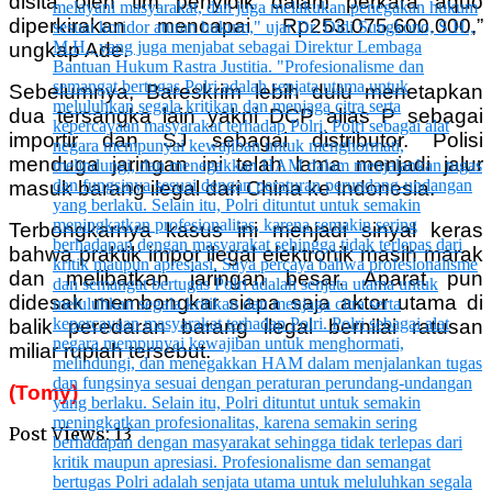
disita oleh tim penyidik dalam perkara aquo
diperkirakan mencapai Rp253.075.600.000,”
ungkap Ade.
Sebelumnya, Bareskrim lebih dulu menetapkan
dua tersangka lain yakni DCP alias P sebagai
importir dan SJ sebagai distributor. Polisi
menduga jaringan ini telah lama menjadi jalur
masuk barang ilegal dari China ke Indonesia.
Terbongkarnya kasus ini menjadi sinyal keras
bahwa praktik impor ilegal elektronik masih marak
dan melibatkan jaringan besar. Aparat pun
didesak membongkar siapa saja aktor utama di
balik peredaran barang ilegal bernilai ratusan
miliar rupiah tersebut.
(Tomy)
Post Views:
13