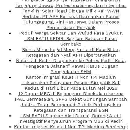
Tanggung Jawab, Profesionalisme, dan Integritas.
Tanki Isi Solar Ilegal Diduga Milik Kaji WWN
Berlabel PT APE Berhasil Diamankan Polres
Tulungagung, Kini Kasusnya Dalam Proses
Pemeriksaan Penyidik
Peduli Warga Sekitar Dan Wujud Rasa Syukur,
LSM RATU KEDIRI Bagikan Ratusan Paket
Sembako
Bisnis Miras Ilegal Menggurita di Kota Blitar,
Ketegasan dan Nyali APH Dipertanyakan
Notaris di Kediri Dilaporkan ke Polres Kediri Kota,
“Pengacara Jalanan” Kawal Kasus Dugaan
Penggelapan SHM
Kantor Imigrasi Kelas II Non TPI Madiun
Laksanakan Pelayanan Paspor Simpatik Kali
Kedua di Hari Libur Pada Bulan Mei 2026
12 Dapur MBG di Bojonegoro Dibekukan karena
IPAL Bermasalah, SPPG Dekat Gunungan Sampah
Justru Tetap Beroperasi, Publik Pertanyakan
Ketegasan dan Transparansi BGN
LSM RATU Siapkan Aksi Damai, Dorong Audit
Investigatif Menyeluruh Program MBG di Kediri
Kantor Imigrasi Kelas II Non TPI Madiun Bersinergi