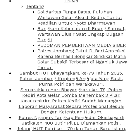
Travel
Tentang
Solidaritas Tanpa Batas, Puluhan
Wartawan Gelar Aksi di Kediri, Tuntut
Keadilan untuk Nyoto Dharmawan
Bungkam Kebenaran di Ruang Samsat,
Wartawan Diusir Saat Ungkap Dugaan
Pungli
PEDOMAN PEMBERITAAN MEDIA SIBER
Polres Jombang Patut Di Beri Apresiasi
Karena Berhasil Bongkar Sindikat Mafia
Solar Subsidi Terbesar di Nganjuk Jawa
Timur.
Sambut HUT Bhayangkara ke-79 Tahun 2025,
Polres Jombang Kunjungi Anggota Yang Sakit,
Purna Polri dan Warakawuri.
Semarakkan Hari Bhayangkara ke -79, Polres
Kediri Kota Gelar Lomba Menembak 3 Pilar.
Kasatreskrim Polres Kediri Sudah Menangani
Laporan Masyarakat Secara Profesional Sesuai
Dengan Ketentuan Hukum.
Polres Nganjuk Tangkap Pengedar Okerbaya di
Jatikalen, 100 Butir Pil LL Diamankan Polisi.
Jelang HUT Polri ke – 79 dan Tahun Baru Islam,