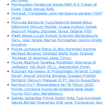
Pembuatan Panggung Siswa SMP N 5 Tuban di
Duga Tidak Sesuai RAB.
Pemkab Trenggalek Jalin Kerjasama dengan FISIP
Unair
Pemuda Bandung Tulungagung Babak Belur
Dikeroyok Oknum Pesilat, Kuasa Hukum Desak
Seluruh Pelaku Diproses Tanpa Tebang Pilih
Pisah Kenal Lurah Dukuh Sutorejo Berlangsung
Haru, Isak Tangis Warnai Perpisahan Isworo Andik
Sucahyo
Polres Jombang Patut Di Beri Apresiasi Karena
Berhasil Bongkar Sindikat Mafia Solar Subsidi
Terbesar di Nganjuk Jawa Timur.
Polres Nganjuk Tangkap Pengedar Okerbaya di
Jatikalen, 100 Butir Pil LL Diamankan Polisi.
Puluhan Karyawan di Probolinggo Terjerat ‘Lintah
Darat’, Aparat Diminta Bongkar Dugaan Praktik
Rentenir Oknum Pegawai di PT Secco Nusantara
Sambut HUT Bhayangkara ke-79 Tahun 2025,
Polres Jombang Kunjungi Anggota Yang Sakit,
Purna Polri dan Warakawuri.
Satpas Satlantas Polres Kediri Kota Tuai Apresiasi
Warga Berkat Pelayanan SIM yang Transparan dan