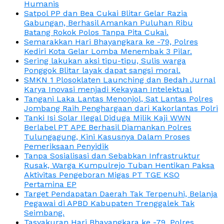
Humanis
Satpol PP dan Bea Cukai Blitar Gelar Razia
Gabungan, Berhasil Amankan Puluhan Ribu
Batang Rokok Polos Tanpa Pita Cukai.
Semarakkan Hari Bhayangkara ke -79, Polres
Kediri Kota Gelar Lomba Menembak 3 Pilar.
Sering lakukan aksi tipu-tipu, Sulis warga
Ponggok Blitar layak dapat sangsi moral.
SMKN 1 Plosoklaten Launching dan Bedah Jurnal
Karya Inovasi menjadi Kekayaan Intelektual
Tangani Laka Lantas Menonjol, Sat Lantas Polres
Jombang Raih Penghargaan dari Kakorlantas Polri
Tanki Isi Solar Ilegal Diduga Milik Kaji WWN
Berlabel PT APE Berhasil Diamankan Polres
Tulungagung, Kini Kasusnya Dalam Proses
Pemeriksaan Penyidik
Tanpa Sosialisasi dan Sebabkan Infrastruktur
Rusak, Warga Kumpulrejo Tuban Hentikan Paksa
Aktivitas Pengeboran Migas PT TGE KSO
Pertamina EP
Target Pendapatan Daerah Tak Terpenuhi, Belanja
Pegawai di APBD Kabupaten Trenggalek Tak
Seimbang.
Tasyakuran Hari Bhayangkara ke -79, Polres