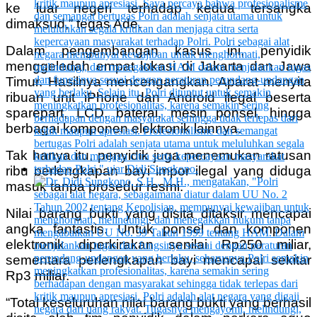
ke luar negeri terhadap kedua tersangka
dimaksud,” tegas Ade.
Dalam pengembangan kasus ini, penyidik
menggeledah empat lokasi di Jakarta dan Jawa
Timur. Hasilnya mencengangkan. Aparat menyita
ribuan unit iPhone dan Android ilegal beserta
sparepart, LCD, baterai, mesin ponsel, hingga
berbagai komponen elektronik lainnya.
Tak hanya itu, penyidik juga menemukan ratusan
ribu perlengkapan bayi impor ilegal yang diduga
masuk tanpa prosedur resmi.
Nilai barang bukti yang disita ditaksir mencapai
angka fantastis. Untuk ponsel dan komponen
elektronik diperkirakan senilai Rp250 miliar,
sementara perlengkapan bayi mencapai sekitar
Rp3 miliar.
“Total keseluruhan nilai barang bukti yang berhasil