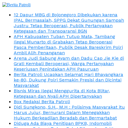
12 Dapur MBG di Bojonegoro Dibekukan karena
IPAL Bermasalah, SPPG Dekat Gunungan Sampah
Justru Tetap Beroperasi, Publik Pertanyakan
Ketegasan dan Transparansi BGN
APH Kabupaten Tuban Tutup Mata, Tambang
Ilegal Munarto di Grabakan Tetap Beroperasi
Pasca Pemberitaan, Publik Desak Bareskrim Polri
Ambil Alih Penanganan
Arena Judi Sabung Ayam dan Dadu Cap Jie Kie di
Grati Kembali Beroperasi, Warga Pertanyakan
Keseriusan Penindakan APH Pasuruan
Berita Patroli Ucapkan Selamat Hari Bhayangkara
ke-80, Dukung Polri Semakin Presisi dan Dicintai
Masyarakat
Bisnis Miras Ilegal Menggurita di Kota Blitar,
Ketegasan dan Nyali APH Dipertanyakan
Box Redaksi Berita Patroli
Didi Sungkono, S.H., M.H : Polisinya Masyarakat itu
Harus Jujur, Bernurani Dalam Menegakkan
Hukum Berkeadilan Beradab dan Bermartabat
Diduga Ada Biaya Penitipan BPKB, Indomobil