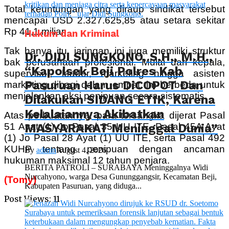
Total keuntungan yang diraup sindikat tersebut
mencapai USD 2.327.625,85 atau setara sekitar
Rp 41,1 miliar.
Hukum dan Kriminal
Tak hanya itu, jaringan ini juga memiliki struktur
Dr. DIDI SUNGKONO, S.H., M.H.,
bak perusahaan profesional. Mulai dari kepala,
“Kapolsek Beji Polres Kab
supervisor, leader, marketing hingga asisten
Pasuruan Harus DiCOPOT Dan
marketing dibagi dalam empat tim berbeda untuk
menjalankan aksi penipuan secara sistematis.
Dilakukan SIDANG ETIK, Karena
Kelalaiannya Akibatkan
Atas perbuatannya, para tersangka dijerat Pasal
MASYARAKAT Meninggal Dunia”
51 Ayat (1) Jo Pasal 35 UU ITE, Pasal 45A Ayat
(1) Jo Pasal 28 Ayat (1) UU ITE, serta Pasal 492
KUHP tentang penipuan dengan ancaman
By
admin
August 4, 2026
hukuman maksimal 12 tahun penjara.
BERITA PATROLI – SURABAYA Meninggalnya Widi
Nurcahyono, warga Desa Gununggangsir, Kecamatan Beji,
(Tomy)
Kabupaten Pasuruan, yang diduga...
Post Views:
11