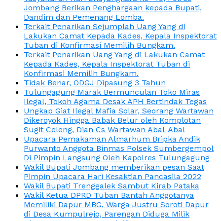
Jombang Berikan Penghargaan kepada Bupati,
Dandim dan Pemenang Lomba.
Terkait Penarikan Sejumplah Uang Yang di
Lakukan Camat Kepada Kades, Kepala Inspektorat
Tuban di Konfirmasi Memilih Bungkam.
Terkait Penarikan Uang Yang di Lakukan Camat
Kepada Kades, Kepala Inspektorat Tuban di
Konfirmasi Memilih Bungkam.
Tidak Benar, ODGJ Dipasung 3 Tahun
Tulungagung Marak Bermunculan Toko Miras
Ilegal, Tokoh Agama Desak APH Bertindak Tegas
Ungkap Giat Ilegal Mafia Solar, Seorang Wartawan
Dikeroyok Hingga Babak Belur oleh Komplotan
Sugit Celeng, Dian Cs Wartawan Abal-Abal
Upacara Pemakaman Almarhum Bripka Andik
Purwanto Anggota Binmas Polsek Sumbergempol
Di Pimpin Langsung Oleh Kapolres Tulungagung
Wakil Bupati Jombang memberikan pesan Saat
Pimpin Upacara Hari Kesaktian Pancasila 2022
Wakil Bupati Trenggalek Sambut Kirab Pataka
Wakil Ketua DPRD Tuban Bantah Anggotanya
Memiliki Dapur MBG, Warga Justru Soroti Dapur
di Desa Kumpulrejo, Parengan Diduga Milik