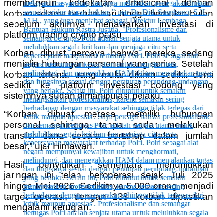
membangun kedekatan emosional dengan
korban selama berhari-hari hingga berbulan-bulan
sebelum akhirnya menawarkan investasi di
platform trading crypto palsu.
Korban dibuat percaya bahwa mereka sedang
menjalin hubungan personal yang serius. Setelah
korban terlena, uang mulai dikirim sedikit demi
sedikit ke platform investasi bodong yang
sistemnya sudah dimanipulasi pelaku.
“Korban dibuat merasa memiliki hubungan
personal sehingga tanpa sadar melakukan
transfer dana secara bertahap dalam jumlah
besar,” ujar Himawan.
Hasil penyidikan sementara menunjukkan
jaringan ini telah beroperasi sejak Juli 2025
hingga Mei 2026. Sedikitnya 5.000 orang menjadi
target operasi, dengan 133 korban dipastikan
mengalami kerugian.