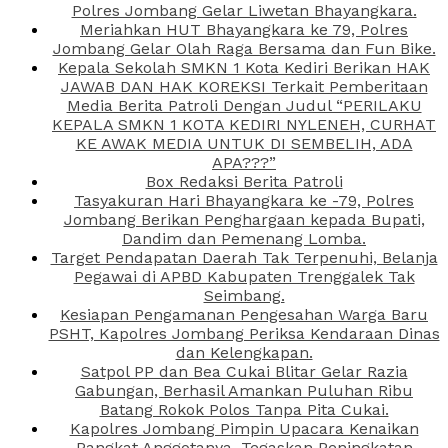
Polres Jombang Gelar Liwetan Bhayangkara.
Meriahkan HUT Bhayangkara ke 79, Polres
Jombang Gelar Olah Raga Bersama dan Fun Bike.
Kepala Sekolah SMKN 1 Kota Kediri Berikan HAK
JAWAB DAN HAK KOREKSI Terkait Pemberitaan
Media Berita Patroli Dengan Judul “PERILAKU
KEPALA SMKN 1 KOTA KEDIRI NYLENEH, CURHAT
KE AWAK MEDIA UNTUK DI SEMBELIH, ADA
APA???”
Box Redaksi Berita Patroli
Tasyakuran Hari Bhayangkara ke -79, Polres
Jombang Berikan Penghargaan kepada Bupati,
Dandim dan Pemenang Lomba.
Target Pendapatan Daerah Tak Terpenuhi, Belanja
Pegawai di APBD Kabupaten Trenggalek Tak
Seimbang.
Kesiapan Pengamanan Pengesahan Warga Baru
PSHT, Kapolres Jombang Periksa Kendaraan Dinas
dan Kelengkapan.
Satpol PP dan Bea Cukai Blitar Gelar Razia
Gabungan, Berhasil Amankan Puluhan Ribu
Batang Rokok Polos Tanpa Pita Cukai.
Kapolres Jombang Pimpin Upacara Kenaikan
Pangkat Anggotanya, Tegaskan Peningkatan