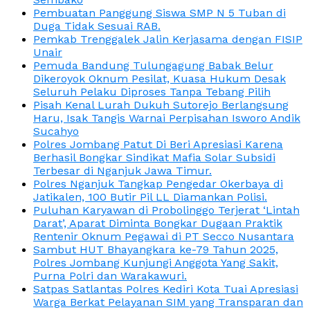
Pembuatan Panggung Siswa SMP N 5 Tuban di
Duga Tidak Sesuai RAB.
Pemkab Trenggalek Jalin Kerjasama dengan FISIP
Unair
Pemuda Bandung Tulungagung Babak Belur
Dikeroyok Oknum Pesilat, Kuasa Hukum Desak
Seluruh Pelaku Diproses Tanpa Tebang Pilih
Pisah Kenal Lurah Dukuh Sutorejo Berlangsung
Haru, Isak Tangis Warnai Perpisahan Isworo Andik
Sucahyo
Polres Jombang Patut Di Beri Apresiasi Karena
Berhasil Bongkar Sindikat Mafia Solar Subsidi
Terbesar di Nganjuk Jawa Timur.
Polres Nganjuk Tangkap Pengedar Okerbaya di
Jatikalen, 100 Butir Pil LL Diamankan Polisi.
Puluhan Karyawan di Probolinggo Terjerat ‘Lintah
Darat’, Aparat Diminta Bongkar Dugaan Praktik
Rentenir Oknum Pegawai di PT Secco Nusantara
Sambut HUT Bhayangkara ke-79 Tahun 2025,
Polres Jombang Kunjungi Anggota Yang Sakit,
Purna Polri dan Warakawuri.
Satpas Satlantas Polres Kediri Kota Tuai Apresiasi
Warga Berkat Pelayanan SIM yang Transparan dan