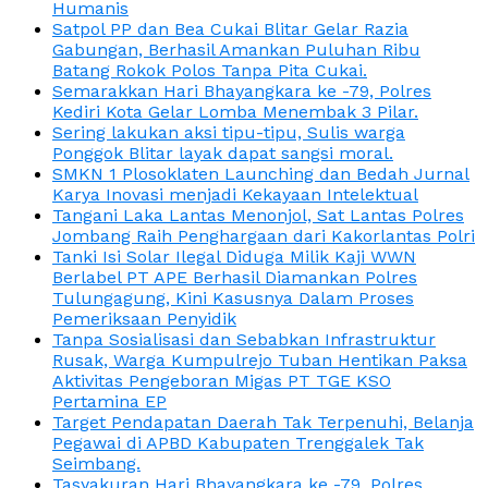
Humanis
Satpol PP dan Bea Cukai Blitar Gelar Razia
Gabungan, Berhasil Amankan Puluhan Ribu
Batang Rokok Polos Tanpa Pita Cukai.
Semarakkan Hari Bhayangkara ke -79, Polres
Kediri Kota Gelar Lomba Menembak 3 Pilar.
Sering lakukan aksi tipu-tipu, Sulis warga
Ponggok Blitar layak dapat sangsi moral.
SMKN 1 Plosoklaten Launching dan Bedah Jurnal
Karya Inovasi menjadi Kekayaan Intelektual
Tangani Laka Lantas Menonjol, Sat Lantas Polres
Jombang Raih Penghargaan dari Kakorlantas Polri
Tanki Isi Solar Ilegal Diduga Milik Kaji WWN
Berlabel PT APE Berhasil Diamankan Polres
Tulungagung, Kini Kasusnya Dalam Proses
Pemeriksaan Penyidik
Tanpa Sosialisasi dan Sebabkan Infrastruktur
Rusak, Warga Kumpulrejo Tuban Hentikan Paksa
Aktivitas Pengeboran Migas PT TGE KSO
Pertamina EP
Target Pendapatan Daerah Tak Terpenuhi, Belanja
Pegawai di APBD Kabupaten Trenggalek Tak
Seimbang.
Tasyakuran Hari Bhayangkara ke -79, Polres