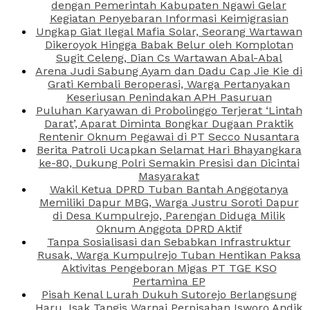
dengan Pemerintah Kabupaten Ngawi Gelar
Kegiatan Penyebaran Informasi Keimigrasian
Ungkap Giat Ilegal Mafia Solar, Seorang Wartawan
Dikeroyok Hingga Babak Belur oleh Komplotan
Sugit Celeng, Dian Cs Wartawan Abal-Abal
Arena Judi Sabung Ayam dan Dadu Cap Jie Kie di
Grati Kembali Beroperasi, Warga Pertanyakan
Keseriusan Penindakan APH Pasuruan
Puluhan Karyawan di Probolinggo Terjerat ‘Lintah
Darat’, Aparat Diminta Bongkar Dugaan Praktik
Rentenir Oknum Pegawai di PT Secco Nusantara
Berita Patroli Ucapkan Selamat Hari Bhayangkara
ke-80, Dukung Polri Semakin Presisi dan Dicintai
Masyarakat
Wakil Ketua DPRD Tuban Bantah Anggotanya
Memiliki Dapur MBG, Warga Justru Soroti Dapur
di Desa Kumpulrejo, Parengan Diduga Milik
Oknum Anggota DPRD Aktif
Tanpa Sosialisasi dan Sebabkan Infrastruktur
Rusak, Warga Kumpulrejo Tuban Hentikan Paksa
Aktivitas Pengeboran Migas PT TGE KSO
Pertamina EP
Pisah Kenal Lurah Dukuh Sutorejo Berlangsung
Haru, Isak Tangis Warnai Perpisahan Isworo Andik