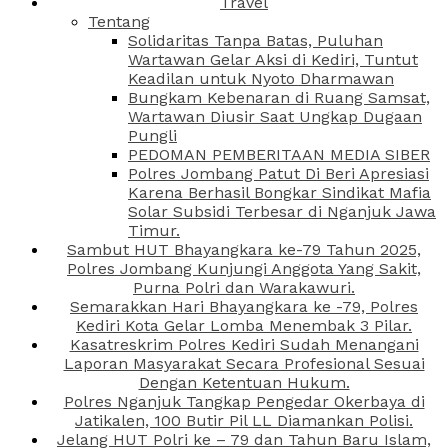
Travel
Tentang
Solidaritas Tanpa Batas, Puluhan
Wartawan Gelar Aksi di Kediri, Tuntut
Keadilan untuk Nyoto Dharmawan
Bungkam Kebenaran di Ruang Samsat,
Wartawan Diusir Saat Ungkap Dugaan
Pungli
PEDOMAN PEMBERITAAN MEDIA SIBER
Polres Jombang Patut Di Beri Apresiasi
Karena Berhasil Bongkar Sindikat Mafia
Solar Subsidi Terbesar di Nganjuk Jawa
Timur.
Sambut HUT Bhayangkara ke-79 Tahun 2025,
Polres Jombang Kunjungi Anggota Yang Sakit,
Purna Polri dan Warakawuri.
Semarakkan Hari Bhayangkara ke -79, Polres
Kediri Kota Gelar Lomba Menembak 3 Pilar.
Kasatreskrim Polres Kediri Sudah Menangani
Laporan Masyarakat Secara Profesional Sesuai
Dengan Ketentuan Hukum.
Polres Nganjuk Tangkap Pengedar Okerbaya di
Jatikalen, 100 Butir Pil LL Diamankan Polisi.
Jelang HUT Polri ke – 79 dan Tahun Baru Islam,