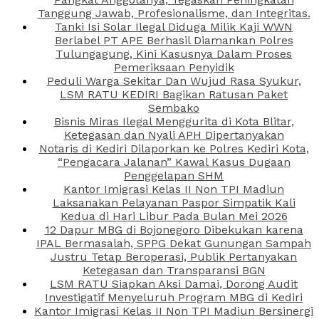
Tanggung Jawab, Profesionalisme, dan Integritas.
Tanki Isi Solar Ilegal Diduga Milik Kaji WWN
Berlabel PT APE Berhasil Diamankan Polres
Tulungagung, Kini Kasusnya Dalam Proses
Pemeriksaan Penyidik
Peduli Warga Sekitar Dan Wujud Rasa Syukur,
LSM RATU KEDIRI Bagikan Ratusan Paket
Sembako
Bisnis Miras Ilegal Menggurita di Kota Blitar,
Ketegasan dan Nyali APH Dipertanyakan
Notaris di Kediri Dilaporkan ke Polres Kediri Kota,
“Pengacara Jalanan” Kawal Kasus Dugaan
Penggelapan SHM
Kantor Imigrasi Kelas II Non TPI Madiun
Laksanakan Pelayanan Paspor Simpatik Kali
Kedua di Hari Libur Pada Bulan Mei 2026
12 Dapur MBG di Bojonegoro Dibekukan karena
IPAL Bermasalah, SPPG Dekat Gunungan Sampah
Justru Tetap Beroperasi, Publik Pertanyakan
Ketegasan dan Transparansi BGN
LSM RATU Siapkan Aksi Damai, Dorong Audit
Investigatif Menyeluruh Program MBG di Kediri
Kantor Imigrasi Kelas II Non TPI Madiun Bersinergi