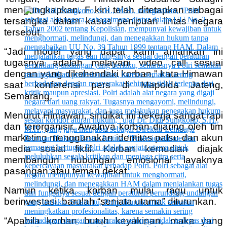
mengungkapkan, F kini telah ditetapkan sebagai
tersangka dalam kasus penipuan lintas negara
tersebut.
“Jadi model yang dapat kami amankan ini
tugasnya adalah melayani video call sesuai
dengan yang dikehendaki korban,” kata Himawan
saat konferensi pers di Mapolda Jateng,
Semarang.
Menurut Himawan, sindikat ini bekerja sangat rapi
dan terorganisir. Awalnya korban dijaring oleh tim
marketing menggunakan identitas palsu dan akun
media sosial fiktif. Korban kemudian diajak
membangun hubungan emosional layaknya
pasangan atau teman dekat.
Namun ketika korban mulai ragu untuk
berinvestasi, barulah “senjata utama” diturunkan.
“Apabila korban butuh keyakinan, maka yang