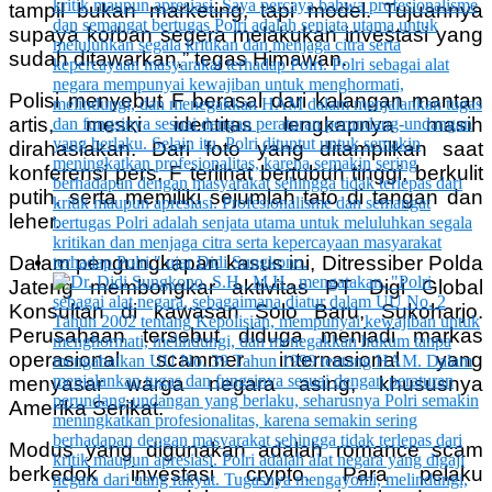
tampil bukan marketing, tapi model. Tujuannya
supaya korban segera melakukan investasi yang
sudah ditawarkan,” tegas Himawan.
Polisi menyebut F berasal dari kalangan mantan
artis, meski identitas lengkapnya masih
dirahasiakan. Dari foto yang ditampilkan saat
konferensi pers, F terlihat bertubuh tinggi, berkulit
putih, serta memiliki sejumlah tato di tangan dan
leher.
Dalam pengungkapan kasus ini, Ditressiber Polda
Jateng membongkar aktivitas PT Digi Global
Konsultan di kawasan Solo Baru, Sukoharjo.
Perusahaan tersebut diduga menjadi markas
operasional scammer internasional yang
menyasar warga negara asing, khususnya
Amerika Serikat.
Modus yang digunakan adalah romance scam
berkedok investasi crypto. Para pelaku