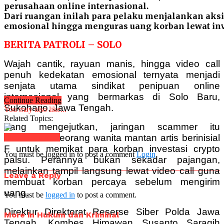
perusahaan online internasional.
Dari ruangan inilah para pelaku menjalankan ak
emosional hingga menguras uang korban lewat inve
BERITA PATROLI – SOLO
Wajah cantik, rayuan manis, hingga video call
penuh kedekatan emosional ternyata menjadi
senjata utama sindikat penipuan online
internasional yang bermarkas di Solo Baru,
Continue Reading
Sukoharjo, Jawa Tengah.
You may also like...
Related Topics:
Yang mengejutkan, jaringan scammer itu
melibatkan seorang wanita mantan artis berinisial
Click to comment
F untuk memikat para korban investasi crypto
You must be logged in to post a comment
Login
palsu. Perannya bukan sekadar pajangan,
melainkan tampil langsung lewat video call guna
Leave a Reply
membuat korban percaya sebelum mengirim
uang.
You must be
logged in
to post a comment.
Direktur Direktorat Reserse Siber Polda Jawa
More in Hukum dan Kriminal
Tengah, Kombes Himawan Susanto Saragih