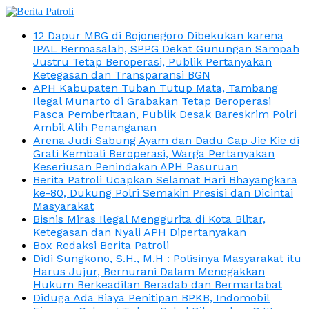
12 Dapur MBG di Bojonegoro Dibekukan karena
IPAL Bermasalah, SPPG Dekat Gunungan Sampah
Justru Tetap Beroperasi, Publik Pertanyakan
Ketegasan dan Transparansi BGN
APH Kabupaten Tuban Tutup Mata, Tambang
Ilegal Munarto di Grabakan Tetap Beroperasi
Pasca Pemberitaan, Publik Desak Bareskrim Polri
Ambil Alih Penanganan
Arena Judi Sabung Ayam dan Dadu Cap Jie Kie di
Grati Kembali Beroperasi, Warga Pertanyakan
Keseriusan Penindakan APH Pasuruan
Berita Patroli Ucapkan Selamat Hari Bhayangkara
ke-80, Dukung Polri Semakin Presisi dan Dicintai
Masyarakat
Bisnis Miras Ilegal Menggurita di Kota Blitar,
Ketegasan dan Nyali APH Dipertanyakan
Box Redaksi Berita Patroli
Didi Sungkono, S.H., M.H : Polisinya Masyarakat itu
Harus Jujur, Bernurani Dalam Menegakkan
Hukum Berkeadilan Beradab dan Bermartabat
Diduga Ada Biaya Penitipan BPKB, Indomobil