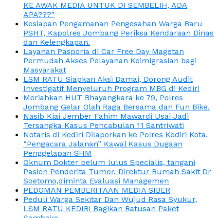
KE AWAK MEDIA UNTUK DI SEMBELIH, ADA
APA???”
Kesiapan Pengamanan Pengesahan Warga Baru
PSHT, Kapolres Jombang Periksa Kendaraan Dinas
dan Kelengkapan.
Layanan Pasporia di Car Free Day Magetan
Permudah Akses Pelayanan Keimigrasian bagi
Masyarakat
LSM RATU Siapkan Aksi Damai, Dorong Audit
Investigatif Menyeluruh Program MBG di Kediri
Meriahkan HUT Bhayangkara ke 79, Polres
Jombang Gelar Olah Raga Bersama dan Fun Bike.
Nasib Kiai Jember Fahim Mawardi Usai Jadi
Tersangka Kasus Pencabulan 11 Santriwati
Notaris di Kediri Dilaporkan ke Polres Kediri Kota,
“Pengacara Jalanan” Kawal Kasus Dugaan
Penggelapan SHM
Oknum Dokter belum lulus Specialis, tangani
Pasien Penderita Tumor, Direktur Rumah Sakit Dr
Soetomo,diminta Evaluasi Managemen
PEDOMAN PEMBERITAAN MEDIA SIBER
Peduli Warga Sekitar Dan Wujud Rasa Syukur,
LSM RATU KEDIRI Bagikan Ratusan Paket
Sembako