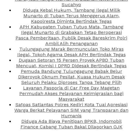
Sucahyo
Diduga Kebal Hukum, Tambang Ilegal Milik
Munarto di Tuban Terus Menggerus Alam,
Kapolresta Diminta Bertindak Tegas
APH Kabupaten Tuban Tutup Mata, Tambang
Ilegal Munarto di Grabakan Tetap Beroperasi
Pasca Pemberitaan, Publik Desak Bareskrim Polri
Ambil Alih Penanganan
Tulungagung Marak Bermunculan Toko Miras
Ilegal, Tokoh Agama Desak APH Bertindak Tegas
Dugaan Setoran 15 Persen Proyek APBD Tuban
Mencuat, Komisi I DPRD Didesak Bertindak Tegas
Pemuda Bandung Tulungagung Babak Belur
Dikeroyok Oknum Pesilat, Kuasa Hukum Desak
Seluruh Pelaku Diproses Tanpa Tebang Pilih
Layanan Pasporia di Car Free Day Magetan
Permudah Akses Pelayanan Keimigrasian bagi
Masyarakat
Satpas Satlantas Polres Kediri Kota Tuai Apresiasi
Warga Berkat Pelayanan SIM yang Transparan dan
Humanis
Diduga Ada Biaya Penitipan BPKB, Indomobil
Finance Cabang Tuban Bakal Dilaporkan OJK