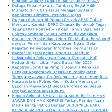
Finance Cabang Tuban Bakal Dilaporkan OJK
Diduga Kebal Hukum, Tambang Ilegal Milik
Munarto di Tuban Terus Menggerus Alam,
Kapolresta Diminta Bertindak Tegas
Dugaan Setoran 15 Persen Proyek APBD Tuban
Mencuat, Komisi I DPRD Didesak Bertindak Tegas
Jelang HUT Polri ke – 79 dan Tahun Baru Islam,
Polres Jombang Gelar Liwetan Bhayangkara.
Kantor Imigrasi Kelas II Non TPI Madiun Bersinergi
dengan Pemerintah Kabupaten Ngawi Gelar
Kegiatan Penyebaran Informasi Keimigrasian
Kantor Imigrasi Kelas II Non TPI Madiun
Laksanakan Pelayanan Paspor Simpatik Kali
Kedua di Hari Libur Pada Bulan Mei 2026
Kapolres Jombang Pimpin Upacara Kenaikan
Pangkat Anggotanya, Tegaskan Peningkatan
Tanggung Jawab, Profesionalisme, dan Integritas.
Kasatreskrim Polres Kediri Sudah Menangani
Laporan Masyarakat Secara Profesional Sesuai
Dengan Ketentuan Hukum.
Kepala Sekolah SMKN 1 Kota Kediri Berikan HAK
JAWAB DAN HAK KOREKSI Terkait Pemberitaan
Media Berita Patroli Dengan Judul “PERILAKU
KEPALA SMKN 1 KOTA KEDIRI NYLENEH, CURHAT