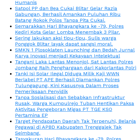
Humanis
Satpol PP dan Bea Cukai Blitar Gelar Razia
Gabungan, Berhasil Amankan Puluhan Ribu
Batang Rokok Polos Tanpa Pita Cukai.
Semarakkan Hari Bhayangkara ke -79, Polres
Kediri Kota Gelar Lomba Menembak 3 Pilar.
Sering lakukan aksi tipu-tipu, Sulis warga
Ponggok Blitar layak dapat sangsi moral.
SMKN 1 Plosoklaten Launching dan Bedah Jurnal
Karya Inovasi menjadi Kekayaan Intelektual
Tangani Laka Lantas Menonjol, Sat Lantas Polres
Jombang Raih Penghargaan dari Kakorlantas Polri
Tanki Isi Solar Ilegal Diduga Milik Kaji WWN
Berlabel PT APE Berhasil Diamankan Polres
Tulungagung, Kini Kasusnya Dalam Proses
Pemeriksaan Penyidik
Tanpa Sosialisasi dan Sebabkan Infrastruktur
Rusak, Warga Kumpulrejo Tuban Hentikan Paksa
Aktivitas Pengeboran Migas PT TGE KSO
Pertamina EP
Target Pendapatan Daerah Tak Terpenuhi, Belanja
Pegawai di APBD Kabupaten Trenggalek Tak
Seimbang.
Tasyakuran Hari Bhayangkara ke -79, Polres