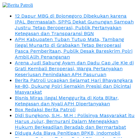
12 Dapur MBG di Bojonegoro Dibekukan karena
IPAL Bermasalah, SPPG Dekat Gunungan Sampah
Justru Tetap Beroperasi, Publik Pertanyakan
Ketegasan dan Transparansi BGN
APH Kabupaten Tuban Tutup Mata, Tambang
Ilegal Munarto di Grabakan Tetap Beroperasi
Pasca Pemberitaan, Publik Desak Bareskrim Polri
Ambil Alih Penanganan
Arena Judi Sabung Ayam dan Dadu Cap Jie Kie di
Grati Kembali Beroperasi, Warga Pertanyakan
Keseriusan Penindakan APH Pasuruan
Berita Patroli Ucapkan Selamat Hari Bhayangkara
ke-80, Dukung Polri Semakin Presisi dan Dicintai
Masyarakat
Bisnis Miras Ilegal Menggurita di Kota Blitar,
Ketegasan dan Nyali APH Dipertanyakan
Box Redaksi Berita Patroli
Didi Sungkono, S.H., M.H : Polisinya Masyarakat itu
Harus Jujur, Bernurani Dalam Menegakkan
Hukum Berkeadilan Beradab dan Bermartabat
Diduga Ada Biaya Penitipan BPKB, Indomobil