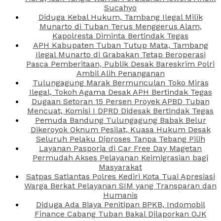
Sucahyo
Diduga Kebal Hukum, Tambang Ilegal Milik
Munarto di Tuban Terus Menggerus Alam,
Kapolresta Diminta Bertindak Tegas
APH Kabupaten Tuban Tutup Mata, Tambang
Ilegal Munarto di Grabakan Tetap Beroperasi
Pasca Pemberitaan, Publik Desak Bareskrim Polri
Ambil Alih Penanganan
Tulungagung Marak Bermunculan Toko Miras
Ilegal, Tokoh Agama Desak APH Bertindak Tegas
Dugaan Setoran 15 Persen Proyek APBD Tuban
Mencuat, Komisi I DPRD Didesak Bertindak Tegas
Pemuda Bandung Tulungagung Babak Belur
Dikeroyok Oknum Pesilat, Kuasa Hukum Desak
Seluruh Pelaku Diproses Tanpa Tebang Pilih
Layanan Pasporia di Car Free Day Magetan
Permudah Akses Pelayanan Keimigrasian bagi
Masyarakat
Satpas Satlantas Polres Kediri Kota Tuai Apresiasi
Warga Berkat Pelayanan SIM yang Transparan dan
Humanis
Diduga Ada Biaya Penitipan BPKB, Indomobil
Finance Cabang Tuban Bakal Dilaporkan OJK