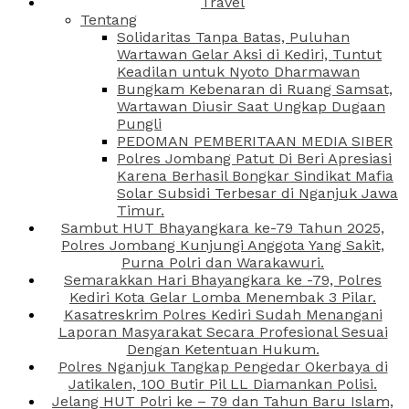
Travel
Tentang
Solidaritas Tanpa Batas, Puluhan
Wartawan Gelar Aksi di Kediri, Tuntut
Keadilan untuk Nyoto Dharmawan
Bungkam Kebenaran di Ruang Samsat,
Wartawan Diusir Saat Ungkap Dugaan
Pungli
PEDOMAN PEMBERITAAN MEDIA SIBER
Polres Jombang Patut Di Beri Apresiasi
Karena Berhasil Bongkar Sindikat Mafia
Solar Subsidi Terbesar di Nganjuk Jawa
Timur.
Sambut HUT Bhayangkara ke-79 Tahun 2025,
Polres Jombang Kunjungi Anggota Yang Sakit,
Purna Polri dan Warakawuri.
Semarakkan Hari Bhayangkara ke -79, Polres
Kediri Kota Gelar Lomba Menembak 3 Pilar.
Kasatreskrim Polres Kediri Sudah Menangani
Laporan Masyarakat Secara Profesional Sesuai
Dengan Ketentuan Hukum.
Polres Nganjuk Tangkap Pengedar Okerbaya di
Jatikalen, 100 Butir Pil LL Diamankan Polisi.
Jelang HUT Polri ke – 79 dan Tahun Baru Islam,