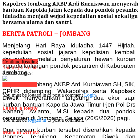
Kapolres Jombang AKBP Ardi Kurniawan menyera
bantuan Kapolda Jatim kepada dua pondok pesant
Iduladha menjadi wujud kepedulian sosial sekalig
bersama ulama dan santri.
BERITA PATROLI – JOMBANG
Menjelang Hari Raya Iduladha 1447 Hijriah,
kepedulian sosial jajaran kepolisian kembali
diwujudkan melalui penyaluran hewan kurban
Continue Reading
kepada kalangan pondok pesantren di Kabupaten
You may also like...
Jombang.
Related Topics:
Kapolres Jombang AKBP Ardi Kurniawan SH, SIK,
Click to comment
CPHR didampingi Wakapolres serta Kapolsek
You must be logged in to post a comment
Login
Diwek menyerahkan langsung dua ekor sapi
kurban bantuan Kapolda Jawa Timur Irjen Pol Drs
Leave a Reply
Nanang Avianto, M.Si kepada dua pondok
pesantren di Jombang, Selasa (26/5/2026) pagi.
You must be
logged in
to post a comment.
Dua hewan kurban tersebut diserahkan kepada
More in JATIM
Ponpes Tebuireng, Kecamatan Diwek dan