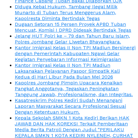
Finance Cabang Tuban Bakal Dilaporkan OJK
Diduga Kebal Hukum, Tambang Ilegal Milik
Munarto di Tuban Terus Menggerus Alam,
Kapolresta Diminta Bertindak Tegas
Dugaan Setoran 15 Persen Proyek APBD Tuban
Mencuat, Komisi I DPRD Didesak Bertindak Tegas
Jelang HUT Polri ke – 79 dan Tahun Baru Islam,
Polres Jombang Gelar Liwetan Bhayangkara.
Kantor Imigrasi Kelas II Non TPI Madiun Bersinergi
dengan Pemerintah Kabupaten Ngawi Gelar
Kegiatan Penyebaran Informasi Keimigrasian
Kantor Imigrasi Kelas II Non TPI Madiun
Laksanakan Pelayanan Paspor Simpatik Kali
Kedua di Hari Libur Pada Bulan Mei 2026
Kapolres Jombang Pimpin Upacara Kenaikan
Pangkat Anggotanya, Tegaskan Peningkatan
Tanggung Jawab, Profesionalisme, dan Integritas.
Kasatreskrim Polres Kediri Sudah Menangani
Laporan Masyarakat Secara Profesional Sesuai
Dengan Ketentuan Hukum.
Kepala Sekolah SMKN 1 Kota Kediri Berikan HAK
JAWAB DAN HAK KOREKSI Terkait Pemberitaan
Media Berita Patroli Dengan Judul “PERILAKU
KEPALA SMKN 1 KOTA KEDIRI NYLENEH, CURHAT