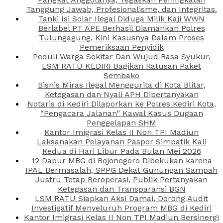
Tanggung Jawab, Profesionalisme, dan Integritas.
Tanki Isi Solar Ilegal Diduga Milik Kaji WWN
Berlabel PT APE Berhasil Diamankan Polres
Tulungagung, Kini Kasusnya Dalam Proses
Pemeriksaan Penyidik
Peduli Warga Sekitar Dan Wujud Rasa Syukur,
LSM RATU KEDIRI Bagikan Ratusan Paket
Sembako
Bisnis Miras Ilegal Menggurita di Kota Blitar,
Ketegasan dan Nyali APH Dipertanyakan
Notaris di Kediri Dilaporkan ke Polres Kediri Kota,
“Pengacara Jalanan” Kawal Kasus Dugaan
Penggelapan SHM
Kantor Imigrasi Kelas II Non TPI Madiun
Laksanakan Pelayanan Paspor Simpatik Kali
Kedua di Hari Libur Pada Bulan Mei 2026
12 Dapur MBG di Bojonegoro Dibekukan karena
IPAL Bermasalah, SPPG Dekat Gunungan Sampah
Justru Tetap Beroperasi, Publik Pertanyakan
Ketegasan dan Transparansi BGN
LSM RATU Siapkan Aksi Damai, Dorong Audit
Investigatif Menyeluruh Program MBG di Kediri
Kantor Imigrasi Kelas II Non TPI Madiun Bersinergi