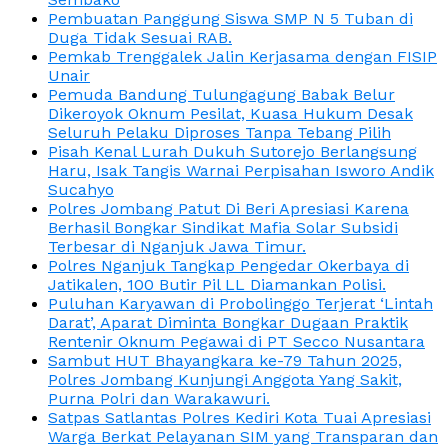
Pembuatan Panggung Siswa SMP N 5 Tuban di
Duga Tidak Sesuai RAB.
Pemkab Trenggalek Jalin Kerjasama dengan FISIP
Unair
Pemuda Bandung Tulungagung Babak Belur
Dikeroyok Oknum Pesilat, Kuasa Hukum Desak
Seluruh Pelaku Diproses Tanpa Tebang Pilih
Pisah Kenal Lurah Dukuh Sutorejo Berlangsung
Haru, Isak Tangis Warnai Perpisahan Isworo Andik
Sucahyo
Polres Jombang Patut Di Beri Apresiasi Karena
Berhasil Bongkar Sindikat Mafia Solar Subsidi
Terbesar di Nganjuk Jawa Timur.
Polres Nganjuk Tangkap Pengedar Okerbaya di
Jatikalen, 100 Butir Pil LL Diamankan Polisi.
Puluhan Karyawan di Probolinggo Terjerat ‘Lintah
Darat’, Aparat Diminta Bongkar Dugaan Praktik
Rentenir Oknum Pegawai di PT Secco Nusantara
Sambut HUT Bhayangkara ke-79 Tahun 2025,
Polres Jombang Kunjungi Anggota Yang Sakit,
Purna Polri dan Warakawuri.
Satpas Satlantas Polres Kediri Kota Tuai Apresiasi
Warga Berkat Pelayanan SIM yang Transparan dan