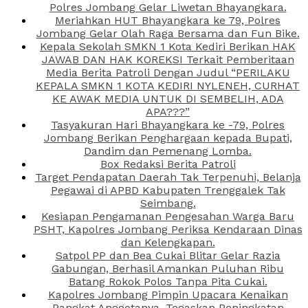
Polres Jombang Gelar Liwetan Bhayangkara.
Meriahkan HUT Bhayangkara ke 79, Polres
Jombang Gelar Olah Raga Bersama dan Fun Bike.
Kepala Sekolah SMKN 1 Kota Kediri Berikan HAK
JAWAB DAN HAK KOREKSI Terkait Pemberitaan
Media Berita Patroli Dengan Judul “PERILAKU
KEPALA SMKN 1 KOTA KEDIRI NYLENEH, CURHAT
KE AWAK MEDIA UNTUK DI SEMBELIH, ADA
APA???”
Tasyakuran Hari Bhayangkara ke -79, Polres
Jombang Berikan Penghargaan kepada Bupati,
Dandim dan Pemenang Lomba.
Box Redaksi Berita Patroli
Target Pendapatan Daerah Tak Terpenuhi, Belanja
Pegawai di APBD Kabupaten Trenggalek Tak
Seimbang.
Kesiapan Pengamanan Pengesahan Warga Baru
PSHT, Kapolres Jombang Periksa Kendaraan Dinas
dan Kelengkapan.
Satpol PP dan Bea Cukai Blitar Gelar Razia
Gabungan, Berhasil Amankan Puluhan Ribu
Batang Rokok Polos Tanpa Pita Cukai.
Kapolres Jombang Pimpin Upacara Kenaikan
Pangkat Anggotanya, Tegaskan Peningkatan