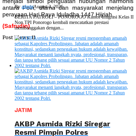
menjadi simbol penguatan hubungan harmonis
By
admin
August 3, 2026
antara Polri, ulama dan masyarakat menjelang
perayaan Hari Raya Iduladha 1447 Hijriah.
BERITA PATROLI – PONOROGO Kantor Imigrasi Kelas II
Non TPI Ponorogo kembali mencatatkan prestasi
(Safrudin)
membanggakan dengan...
Post Views:
11
JATIM
AKBP Asmida Rizki Siregar
Resmi Pimpin Polres