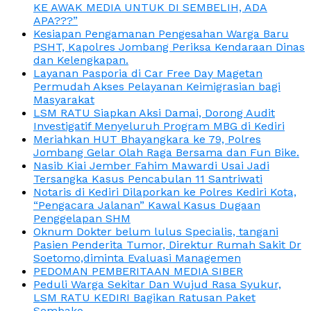
KE AWAK MEDIA UNTUK DI SEMBELIH, ADA
APA???”
Kesiapan Pengamanan Pengesahan Warga Baru
PSHT, Kapolres Jombang Periksa Kendaraan Dinas
dan Kelengkapan.
Layanan Pasporia di Car Free Day Magetan
Permudah Akses Pelayanan Keimigrasian bagi
Masyarakat
LSM RATU Siapkan Aksi Damai, Dorong Audit
Investigatif Menyeluruh Program MBG di Kediri
Meriahkan HUT Bhayangkara ke 79, Polres
Jombang Gelar Olah Raga Bersama dan Fun Bike.
Nasib Kiai Jember Fahim Mawardi Usai Jadi
Tersangka Kasus Pencabulan 11 Santriwati
Notaris di Kediri Dilaporkan ke Polres Kediri Kota,
“Pengacara Jalanan” Kawal Kasus Dugaan
Penggelapan SHM
Oknum Dokter belum lulus Specialis, tangani
Pasien Penderita Tumor, Direktur Rumah Sakit Dr
Soetomo,diminta Evaluasi Managemen
PEDOMAN PEMBERITAAN MEDIA SIBER
Peduli Warga Sekitar Dan Wujud Rasa Syukur,
LSM RATU KEDIRI Bagikan Ratusan Paket
Sembako