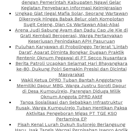
dengan Pemerintah Kabupaten Ngawi Gelar
Kegiatan Penyebaran Informasi Keimigrasian
Ungkap Giat Ilegal Mafia Solar, Seorang Wartawan
Dikeroyok Hingga Babak Belur oleh Komplotan
Sugit Celeng, Dian Cs Wartawan Abal-Abal
Arena Judi Sabung Ayam dan Dadu Cap Jie Kie di
Grati Kembali Beroperasi, Warga Pertanyakan
Keseriusan Penindakan APH Pasuruan
Puluhan Karyawan di Probolinggo Terjerat ‘Lintah
Darat’, Aparat Diminta Bongkar Dugaan Praktik
Rentenir Oknum Pegawai di PT Secco Nusantara
Berita Patroli Ucapkan Selamat Hari Bhayangkara
ke-80, Dukung Polri Semakin Presisi dan Dicintai
Masyarakat
Wakil Ketua DPRD Tuban Bantah Anggotanya
Memiliki Dapur MBG, Warga Justru Soroti Dapur
di Desa Kumpulrejo, Parengan Diduga Milik
Oknum Anggota DPRD Aktif
Tanpa Sosialisasi dan Sebabkan Infrastruktur
Rusak, Warga Kumpulrejo Tuban Hentikan Paksa
Aktivitas Pengeboran Migas PT TGE KSO
Pertamina EP
Pisah Kenal Lurah Dukuh Sutorejo Berlangsung
Haru, Isak Tangis Warnai Perpisahan Isworo Andik