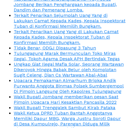
Jombang Berikan Penghargaan kepada Bupati,
Dandim dan Pemenang Lomba.
Terkait Penarikan Sejumplah Uang Yang di
Lakukan Camat Kepada Kades, Kepala Inspektorat
Tuban di Konfirmasi Memilih Bungkam.
Terkait Penarikan Uang Yang di Lakukan Camat
Kepada Kades, Kepala Inspektorat Tuban di
Konfirmasi Memilih Bungkam.
Tidak Benar, ODGJ Dipasung 3 Tahun
Tulungagung Marak Bermunculan Toko Miras
Ilegal, Tokoh Agama Desak APH Bertindak Tegas
Ungkap Giat Ilegal Mafia Solar, Seorang Wartawan
Dikeroyok Hingga Babak Belur oleh Komplotan
Sugit Celeng, Dian Cs Wartawan Abal-Abal
Upacara Pemakaman Almarhum Bripka Andik
Purwanto Anggota Binmas Polsek Sumbergempol
Di Pimpin Langsung Oleh Kapolres Tulungagung
Wakil Bupati Jombang memberikan pesan Saat
Pimpin Upacara Hari Kesaktian Pancasila 2022
Wakil Bupati Trenggalek Sambut Kirab Pataka
Wakil Ketua DPRD Tuban Bantah Anggotanya
Memiliki Dapur MBG, Warga Justru Soroti Dapur
di Desa Kumpulrejo, Parengan Diduga Milik