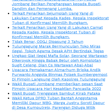
Jombang Berikan Penghargaan kepada Bupati,
Dandim dan Pemenang Lomba.
Terkait Penarikan Sejumplah Uang Yang di
Lakukan Camat Kepada Kades, Kepala Inspektorat
Tuban di Konfirmasi Memilih Bungkam.
Terkait Penarikan Uang Yang di Lakukan Camat
Kepada Kades, Kepala Inspektorat Tuban di
Konfirmasi Memilih Bungkam.
Tidak Benar, ODGJ Dipasung 3 Tahun
Tulungagung Marak Bermunculan Toko Miras
Ilegal, Tokoh Agama Desak APH Bertindak Tegas
Ungkap Giat Ilegal Mafia Solar, Seorang Wartawan
Dikeroyok Hingga Babak Belur oleh Komplotan
Sugit Celeng, Dian Cs Wartawan Abal-Abal
Upacara Pemakaman Almarhum Bripka Andik
Purwanto Anggota Binmas Polsek Sumbergempol
Di Pimpin Langsung Oleh Kapolres Tulungagung
Wakil Bupati Jombang memberikan pesan Saat
Pimpin Upacara Hari Kesaktian Pancasila 2022
Wakil Bupati Trenggalek Sambut Kirab Pataka
Wakil Ketua DPRD Tuban Bantah Anggotanya
Memiliki Dapur MBG, Warga Justru Soroti Dapur
di Desa Kumpulrejo, Parengan Diduga Milik