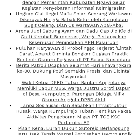
dengan Pemerintah Kabupaten Ngawi Gelar
Kegiatan Penyebaran Informasi Keimigrasian
Ungkap Giat Ilegal Mafia Solar, Seorang Wartawan
Dikeroyok Hingga Babak Belur oleh Komplotan
Sugit Celeng, Dian Cs Wartawan Abal-Abal
Arena Judi Sabung Ayam dan Dadu Cap Jie Kie di
Grati Kembali Beroperasi, Warga Pertanyakan
Keseriusan Penindakan APH Pasuruan
Puluhan Karyawan di Probolinggo Terjerat ‘Lintah
Darat’, Aparat Diminta Bongkar Dugaan Praktik
Rentenir Oknum Pegawai di PT Secco Nusantara
Berita Patroli Ucapkan Selamat Hari Bhayangkara
ke-80, Dukung Polri Semakin Presisi dan Dicintai
Masyarakat
Wakil Ketua DPRD Tuban Bantah Anggotanya
Memiliki Dapur MBG, Warga Justru Soroti Dapur
di Desa Kumpulrejo, Parengan Diduga Milik
Oknum Anggota DPRD Aktif
Tanpa Sosialisasi dan Sebabkan Infrastruktur
Rusak, Warga Kumpulrejo Tuban Hentikan Paksa
Aktivitas Pengeboran Migas PT TGE KSO
Pertamina EP
Pisah Kenal Lurah Dukuh Sutorejo Berlangsung
Haru, Isak Tangis Warnai Perpisahan Isworo Andik