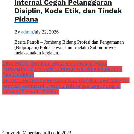
Internal Cegah Pelanggaran
Disiplin, Kode Etik, dan Tindak
Pidana
By
admin
July 22, 2026
Berita Patroli – Jombang Bidang Profesi dan Pengamanan
(Bidpropam) Polda Jawa Timur melalui Subbidprovos
melaksanakan kegiatan...
Citra POLRI Kembali Tercoreng, Diduga Peras
Tersangka Rp375 Juta, Direktur Narkoba Polda NTT
Dinonaktifkan
GE KSO Pertamina Rencana Gunakan Sumber Mata Air
Krawak Perhutani Untuk Bisnis Migas Gegunung Di
Hadang Pemuda Sekitar
Copyright © beritapatroli.co.id 2023