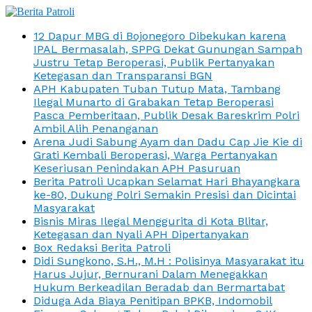
12 Dapur MBG di Bojonegoro Dibekukan karena
IPAL Bermasalah, SPPG Dekat Gunungan Sampah
Justru Tetap Beroperasi, Publik Pertanyakan
Ketegasan dan Transparansi BGN
APH Kabupaten Tuban Tutup Mata, Tambang
Ilegal Munarto di Grabakan Tetap Beroperasi
Pasca Pemberitaan, Publik Desak Bareskrim Polri
Ambil Alih Penanganan
Arena Judi Sabung Ayam dan Dadu Cap Jie Kie di
Grati Kembali Beroperasi, Warga Pertanyakan
Keseriusan Penindakan APH Pasuruan
Berita Patroli Ucapkan Selamat Hari Bhayangkara
ke-80, Dukung Polri Semakin Presisi dan Dicintai
Masyarakat
Bisnis Miras Ilegal Menggurita di Kota Blitar,
Ketegasan dan Nyali APH Dipertanyakan
Box Redaksi Berita Patroli
Didi Sungkono, S.H., M.H : Polisinya Masyarakat itu
Harus Jujur, Bernurani Dalam Menegakkan
Hukum Berkeadilan Beradab dan Bermartabat
Diduga Ada Biaya Penitipan BPKB, Indomobil