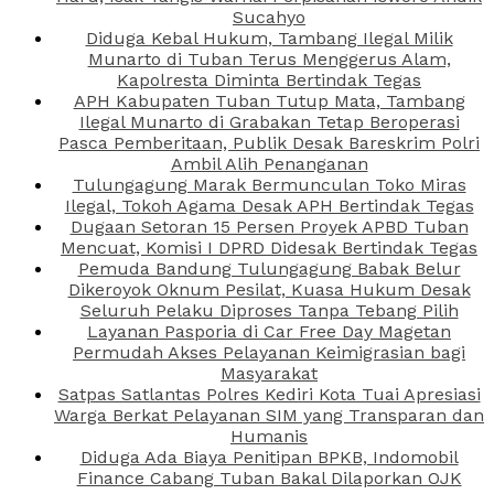
Sucahyo
Diduga Kebal Hukum, Tambang Ilegal Milik
Munarto di Tuban Terus Menggerus Alam,
Kapolresta Diminta Bertindak Tegas
APH Kabupaten Tuban Tutup Mata, Tambang
Ilegal Munarto di Grabakan Tetap Beroperasi
Pasca Pemberitaan, Publik Desak Bareskrim Polri
Ambil Alih Penanganan
Tulungagung Marak Bermunculan Toko Miras
Ilegal, Tokoh Agama Desak APH Bertindak Tegas
Dugaan Setoran 15 Persen Proyek APBD Tuban
Mencuat, Komisi I DPRD Didesak Bertindak Tegas
Pemuda Bandung Tulungagung Babak Belur
Dikeroyok Oknum Pesilat, Kuasa Hukum Desak
Seluruh Pelaku Diproses Tanpa Tebang Pilih
Layanan Pasporia di Car Free Day Magetan
Permudah Akses Pelayanan Keimigrasian bagi
Masyarakat
Satpas Satlantas Polres Kediri Kota Tuai Apresiasi
Warga Berkat Pelayanan SIM yang Transparan dan
Humanis
Diduga Ada Biaya Penitipan BPKB, Indomobil
Finance Cabang Tuban Bakal Dilaporkan OJK