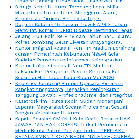
Finance Cabang Tuban Bakal Dilaporkan OJK
Diduga Kebal Hukum, Tambang Ilegal Milik
Munarto di Tuban Terus Menggerus Alam,
Kapolresta Diminta Bertindak Tegas
Dugaan Setoran 15 Persen Proyek APBD Tuban
Mencuat, Komisi I DPRD Didesak Bertindak Tegas
Jelang HUT Polri ke – 79 dan Tahun Baru Islam,
Polres Jombang Gelar Liwetan Bhayangkara.
Kantor Imigrasi Kelas II Non TPI Madiun Bersinergi
dengan Pemerintah Kabupaten Ngawi Gelar
Kegiatan Penyebaran Informasi Keimigrasian
Kantor Imigrasi Kelas II Non TPI Madiun
Laksanakan Pelayanan Paspor Simpatik Kali
Kedua di Hari Libur Pada Bulan Mei 2026
Kapolres Jombang Pimpin Upacara Kenaikan
Pangkat Anggotanya, Tegaskan Peningkatan
Tanggung Jawab, Profesionalisme, dan Integritas.
Kasatreskrim Polres Kediri Sudah Menangani
Laporan Masyarakat Secara Profesional Sesuai
Dengan Ketentuan Hukum.
Kepala Sekolah SMKN 1 Kota Kediri Berikan HAK
JAWAB DAN HAK KOREKSI Terkait Pemberitaan
Media Berita Patroli Dengan Judul “PERILAKU
KEPALA SMKN 1 KOTA KEDIRI NYLENEH, CURHAT