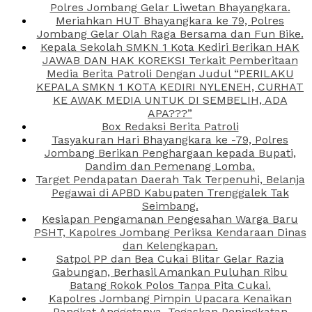
Polres Jombang Gelar Liwetan Bhayangkara.
Meriahkan HUT Bhayangkara ke 79, Polres
Jombang Gelar Olah Raga Bersama dan Fun Bike.
Kepala Sekolah SMKN 1 Kota Kediri Berikan HAK
JAWAB DAN HAK KOREKSI Terkait Pemberitaan
Media Berita Patroli Dengan Judul “PERILAKU
KEPALA SMKN 1 KOTA KEDIRI NYLENEH, CURHAT
KE AWAK MEDIA UNTUK DI SEMBELIH, ADA
APA???”
Box Redaksi Berita Patroli
Tasyakuran Hari Bhayangkara ke -79, Polres
Jombang Berikan Penghargaan kepada Bupati,
Dandim dan Pemenang Lomba.
Target Pendapatan Daerah Tak Terpenuhi, Belanja
Pegawai di APBD Kabupaten Trenggalek Tak
Seimbang.
Kesiapan Pengamanan Pengesahan Warga Baru
PSHT, Kapolres Jombang Periksa Kendaraan Dinas
dan Kelengkapan.
Satpol PP dan Bea Cukai Blitar Gelar Razia
Gabungan, Berhasil Amankan Puluhan Ribu
Batang Rokok Polos Tanpa Pita Cukai.
Kapolres Jombang Pimpin Upacara Kenaikan
Pangkat Anggotanya, Tegaskan Peningkatan