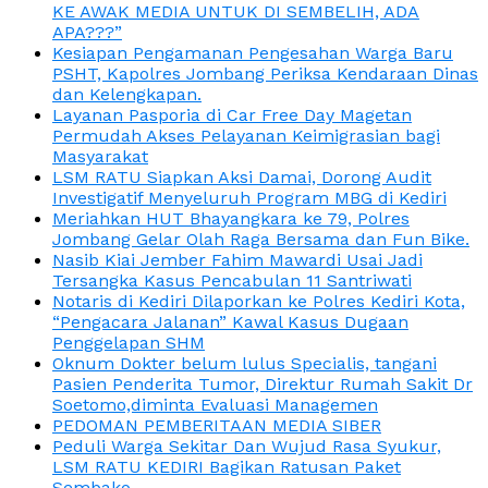
KE AWAK MEDIA UNTUK DI SEMBELIH, ADA
APA???”
Kesiapan Pengamanan Pengesahan Warga Baru
PSHT, Kapolres Jombang Periksa Kendaraan Dinas
dan Kelengkapan.
Layanan Pasporia di Car Free Day Magetan
Permudah Akses Pelayanan Keimigrasian bagi
Masyarakat
LSM RATU Siapkan Aksi Damai, Dorong Audit
Investigatif Menyeluruh Program MBG di Kediri
Meriahkan HUT Bhayangkara ke 79, Polres
Jombang Gelar Olah Raga Bersama dan Fun Bike.
Nasib Kiai Jember Fahim Mawardi Usai Jadi
Tersangka Kasus Pencabulan 11 Santriwati
Notaris di Kediri Dilaporkan ke Polres Kediri Kota,
“Pengacara Jalanan” Kawal Kasus Dugaan
Penggelapan SHM
Oknum Dokter belum lulus Specialis, tangani
Pasien Penderita Tumor, Direktur Rumah Sakit Dr
Soetomo,diminta Evaluasi Managemen
PEDOMAN PEMBERITAAN MEDIA SIBER
Peduli Warga Sekitar Dan Wujud Rasa Syukur,
LSM RATU KEDIRI Bagikan Ratusan Paket
Sembako