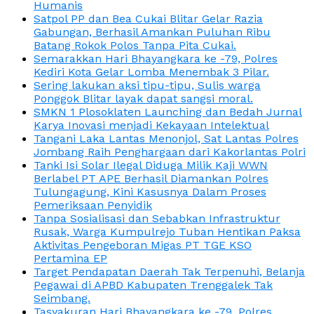
Humanis
Satpol PP dan Bea Cukai Blitar Gelar Razia
Gabungan, Berhasil Amankan Puluhan Ribu
Batang Rokok Polos Tanpa Pita Cukai.
Semarakkan Hari Bhayangkara ke -79, Polres
Kediri Kota Gelar Lomba Menembak 3 Pilar.
Sering lakukan aksi tipu-tipu, Sulis warga
Ponggok Blitar layak dapat sangsi moral.
SMKN 1 Plosoklaten Launching dan Bedah Jurnal
Karya Inovasi menjadi Kekayaan Intelektual
Tangani Laka Lantas Menonjol, Sat Lantas Polres
Jombang Raih Penghargaan dari Kakorlantas Polri
Tanki Isi Solar Ilegal Diduga Milik Kaji WWN
Berlabel PT APE Berhasil Diamankan Polres
Tulungagung, Kini Kasusnya Dalam Proses
Pemeriksaan Penyidik
Tanpa Sosialisasi dan Sebabkan Infrastruktur
Rusak, Warga Kumpulrejo Tuban Hentikan Paksa
Aktivitas Pengeboran Migas PT TGE KSO
Pertamina EP
Target Pendapatan Daerah Tak Terpenuhi, Belanja
Pegawai di APBD Kabupaten Trenggalek Tak
Seimbang.
Tasyakuran Hari Bhayangkara ke -79, Polres