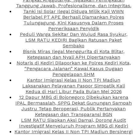
Tanggung Jawab, Profesionalisme, dan Integritas.
Tanki Isi Solar Ilegal Diduga Milik Kaji WWN
Berlabel PT APE Berhasil Diamankan Polres
Tulungagung, Kini Kasusnya Dalam Proses
Pemeriksaan Penyidik
Peduli Warga Sekitar Dan Wujud Rasa Syukur,
LSM RATU KEDIRI Bagikan Ratusan Paket
Sembako
Bisnis Miras Ilegal Menggurita di Kota Blitar,
Ketegasan dan Nyali APH Dipertanyakan
Notaris di Kediri Dilaporkan ke Polres Kediri Kota,
“Pengacara Jalanan” Kawal Kasus Dugaan
Penggelapan SHM
Kantor Imigrasi Kelas II Non TPI Madiun
Laksanakan Pelayanan Paspor Simpatik Kali
Kedua di Hari Libur Pada Bulan Mei 2026
12 Dapur MBG di Bojonegoro Dibekukan karena
IPAL Bermasalah, SPPG Dekat Gunungan Sampah
Justru Tetap Beroperasi, Publik Pertanyakan
Ketegasan dan Transparansi BGN
LSM RATU Siapkan Aksi Damai, Dorong Audit
Investigatif Menyeluruh Program MBG di Kediri
Kantor Imigrasi Kelas II Non TPI Madiun Bersinergi