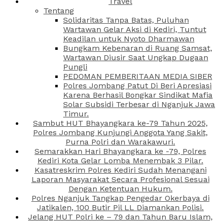
Travel
Tentang
Solidaritas Tanpa Batas, Puluhan
Wartawan Gelar Aksi di Kediri, Tuntut
Keadilan untuk Nyoto Dharmawan
Bungkam Kebenaran di Ruang Samsat,
Wartawan Diusir Saat Ungkap Dugaan
Pungli
PEDOMAN PEMBERITAAN MEDIA SIBER
Polres Jombang Patut Di Beri Apresiasi
Karena Berhasil Bongkar Sindikat Mafia
Solar Subsidi Terbesar di Nganjuk Jawa
Timur.
Sambut HUT Bhayangkara ke-79 Tahun 2025,
Polres Jombang Kunjungi Anggota Yang Sakit,
Purna Polri dan Warakawuri.
Semarakkan Hari Bhayangkara ke -79, Polres
Kediri Kota Gelar Lomba Menembak 3 Pilar.
Kasatreskrim Polres Kediri Sudah Menangani
Laporan Masyarakat Secara Profesional Sesuai
Dengan Ketentuan Hukum.
Polres Nganjuk Tangkap Pengedar Okerbaya di
Jatikalen, 100 Butir Pil LL Diamankan Polisi.
Jelang HUT Polri ke – 79 dan Tahun Baru Islam,