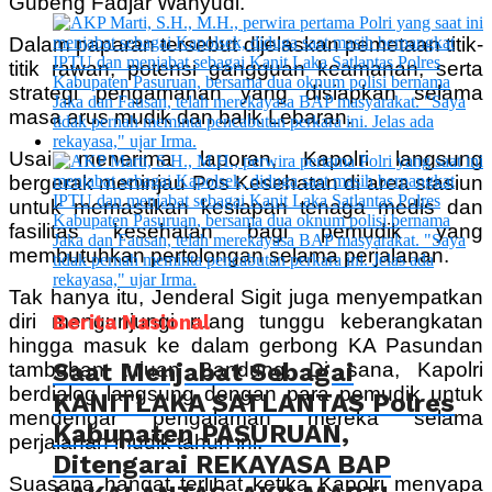
Gubeng Fadjar Wahyudi.
Dalam paparan tersebut dijelaskan pemetaan titik-
titik rawan, potensi gangguan keamanan, serta
strategi pengamanan yang disiapkan selama
masa arus mudik dan balik Lebaran.
Usai menerima laporan, Kapolri langsung
bergerak meninjau Pos Kesehatan di area stasiun
untuk memastikan kesiapan tenaga medis dan
fasilitas kesehatan bagi pemudik yang
membutuhkan pertolongan selama perjalanan.
Tak hanya itu, Jenderal Sigit juga menyempatkan
diri mengunjungi ruang tunggu keberangkatan
Berita Nasional
hingga masuk ke dalam gerbong KA Pasundan
Saat Menjabat Sebagai
tambahan tujuan Bandung. Di sana, Kapolri
berdialog langsung dengan para pemudik untuk
KANITLAKA SATLANTAS Polres
mendengar pengalaman mereka selama
Kabupaten PASURUAN,
perjalanan mudik tahun ini.
Ditengarai REKAYASA BAP
Suasana hangat terlihat ketika Kapolri menyapa