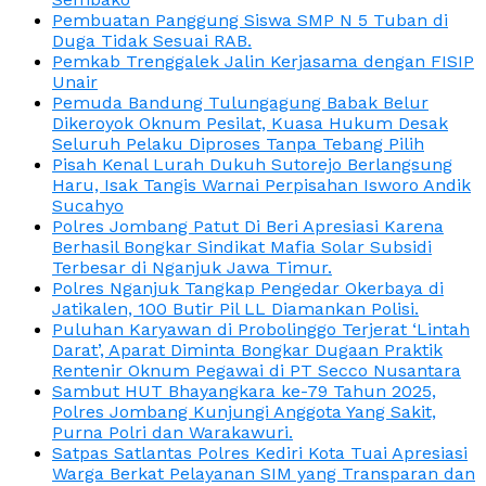
Pembuatan Panggung Siswa SMP N 5 Tuban di
Duga Tidak Sesuai RAB.
Pemkab Trenggalek Jalin Kerjasama dengan FISIP
Unair
Pemuda Bandung Tulungagung Babak Belur
Dikeroyok Oknum Pesilat, Kuasa Hukum Desak
Seluruh Pelaku Diproses Tanpa Tebang Pilih
Pisah Kenal Lurah Dukuh Sutorejo Berlangsung
Haru, Isak Tangis Warnai Perpisahan Isworo Andik
Sucahyo
Polres Jombang Patut Di Beri Apresiasi Karena
Berhasil Bongkar Sindikat Mafia Solar Subsidi
Terbesar di Nganjuk Jawa Timur.
Polres Nganjuk Tangkap Pengedar Okerbaya di
Jatikalen, 100 Butir Pil LL Diamankan Polisi.
Puluhan Karyawan di Probolinggo Terjerat ‘Lintah
Darat’, Aparat Diminta Bongkar Dugaan Praktik
Rentenir Oknum Pegawai di PT Secco Nusantara
Sambut HUT Bhayangkara ke-79 Tahun 2025,
Polres Jombang Kunjungi Anggota Yang Sakit,
Purna Polri dan Warakawuri.
Satpas Satlantas Polres Kediri Kota Tuai Apresiasi
Warga Berkat Pelayanan SIM yang Transparan dan