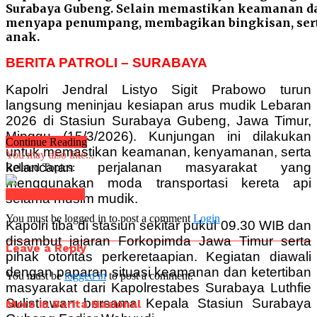
Surabaya Gubeng. Selain memastikan keamanan da
menyapa penumpang, membagikan bingkisan, ser
anak.
BERITA PATROLI – SURABAYA
Kapolri Jendral Listyo Sigit Prabowo turun
langsung meninjau kesiapan arus mudik Lebaran
2026 di Stasiun Surabaya Gubeng, Jawa Timur,
Minggu (15/3/2026). Kunjungan ini dilakukan
Continue Reading
untuk memastikan keamanan, kenyamanan, serta
You may also like...
kelancaran perjalanan masyarakat yang
Related Topics:
menggunakan moda transportasi kereta api
Click to comment
selama musim mudik.
You must be logged in to post a comment
Login
Kapolri tiba di stasiun sekitar pukul 09.30 WIB dan
disambut jajaran Forkopimda Jawa Timur serta
Leave a Reply
pihak otoritas perkeretaapian. Kegiatan diawali
dengan paparan situasi keamanan dan ketertiban
You must be
logged in
to post a comment.
masyarakat dari Kapolrestabes Surabaya Luthfie
Sulistiawan bersama Kepala Stasiun Surabaya
More in Berita Nasional