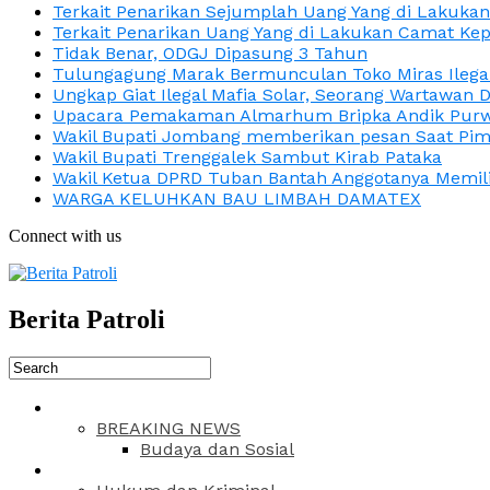
Terkait Penarikan Sejumplah Uang Yang di Lakuka
Terkait Penarikan Uang Yang di Lakukan Camat Kep
Tidak Benar, ODGJ Dipasung 3 Tahun
Tulungagung Marak Bermunculan Toko Miras Ilega
Ungkap Giat Ilegal Mafia Solar, Seorang Wartawan 
Upacara Pemakaman Almarhum Bripka Andik Purwa
Wakil Bupati Jombang memberikan pesan Saat Pimp
Wakil Bupati Trenggalek Sambut Kirab Pataka
Wakil Ketua DPRD Tuban Bantah Anggotanya Memili
WARGA KELUHKAN BAU LIMBAH DAMATEX
Connect with us
Berita Patroli
BREAKING NEWS
Budaya dan Sosial