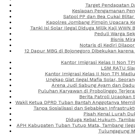
Target Pendapatan D
Kesiapan Pengamanan Peng
Satpol PP dan Bea Cukai Blita
Kapolres Jombang Pimpin Upacara Ken
Tanki Isi Solar Ilegal Diduga Milik Kaji WW
Peduli Warga Se
Bisnis Mir
Notaris di Kediri Dila
12 Dapur MBG di Bojonegoro Dibekukan karena
Kantor Imigrasi Kelas II Non T
LSM RATU Siap
Kantor Imigrasi Kelas II Non TPI Mad
Ungkap Giat Ilegal Mafia Solar, Seor
Arena Judi Sabung Ayam dan Dadu C
Puluhan Karyawan di Probolinggo Terjera
Berita Patroli Ucapkan 
Wakil Ketua DPRD Tuban Bantah Anggotanya Memili
Tanpa Sosialisasi dan Sebabkan Infrastru
Pisah Kenal Lurah Du
Diduga Kebal Hukum, Tambang
APH Kabupaten Tuban Tutup Mata, Tambang Ilegal 
Tulungagung Ma