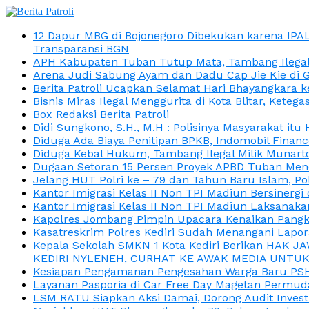
12 Dapur MBG di Bojonegoro Dibekukan karena IPA
Transparansi BGN
APH Kabupaten Tuban Tutup Mata, Tambang Ilegal M
Arena Judi Sabung Ayam dan Dadu Cap Jie Kie di 
Berita Patroli Ucapkan Selamat Hari Bhayangkara k
Bisnis Miras Ilegal Menggurita di Kota Blitar, Kete
Box Redaksi Berita Patroli
Didi Sungkono, S.H., M.H : Polisinya Masyarakat 
Diduga Ada Biaya Penitipan BPKB, Indomobil Finan
Diduga Kebal Hukum, Tambang Ilegal Milik Munarto
Dugaan Setoran 15 Persen Proyek APBD Tuban Menc
Jelang HUT Polri ke – 79 dan Tahun Baru Islam, P
Kantor Imigrasi Kelas II Non TPI Madiun Bersiner
Kantor Imigrasi Kelas II Non TPI Madiun Laksanaka
Kapolres Jombang Pimpin Upacara Kenaikan Pangkat
Kasatreskrim Polres Kediri Sudah Menangani Lapo
Kepala Sekolah SMKN 1 Kota Kediri Berikan HAK 
KEDIRI NYLENEH, CURHAT KE AWAK MEDIA UNTUK 
Kesiapan Pengamanan Pengesahan Warga Baru PSHT
Layanan Pasporia di Car Free Day Magetan Permud
LSM RATU Siapkan Aksi Damai, Dorong Audit Invest