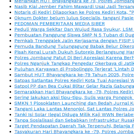
Meriahkan HUT Bhayangkara ke 79, Polres Jombang
Nasib Kiai Jember Fahim Mawardi Usai Jadi Tersan
Notaris di Kediri Dilaporkan ke Polres Kediri Kot
Oknum Dokter belum lulus Specialis, tangani Pasi
PEDOMAN PEMBERITAAN MEDIA SIBER
Peduli Warga Sekitar Dan Wujud Rasa Syukur, LS
Pembuatan Panggung Siswa SMP N 5 Tuban di Duga
Pemkab Trenggalek Jalin Kerjasama dengan FISIP 
Pemuda Bandung Tulungagung Babak Belur Dikeroy
Pisah Kenal Lurah Dukuh Sutorejo Berlangsung Har
Polres Jombang Patut Di Beri Apresiasi Karena Berh
Polres Nganjuk Tangkap Pengedar Okerbaya di Jatika
Puluhan Karyawan di Probolinggo Terjerat ‘Lintah 
Sambut HUT Bhayangkara ke-79 Tahun 2025, Polres
Satpas Satlantas Polres Kediri Kota Tuai Apresias
Satpol PP dan Bea Cukai Blitar Gelar Razia Gabung
Semarakkan Hari Bhayangkara ke -79, Polres Kedir
Sering lakukan aksi tipu-tipu, Sulis warga Ponggok 
SMKN 1 Plosoklaten Launching dan Bedah Jurnal Ka
Tangani Laka Lantas Menonjol, Sat Lantas Polres J
Tanki Isi Solar Ilegal Diduga Milik Kaji WWN Berl
Tanpa Sosialisasi dan Sebabkan Infrastruktur Rus
Target Pendapatan Daerah Tak Terpenuhi, Belanja
Tasyakuran Hari Bhayangkara ke -79, Polres Jom