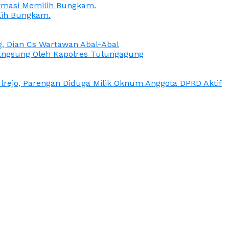
irmasi Memilih Bungkam.
lih Bungkam.
g, Dian Cs Wartawan Abal-Abal
ngsung Oleh Kapolres Tulungagung
rejo, Parengan Diduga Milik Oknum Anggota DPRD Aktif