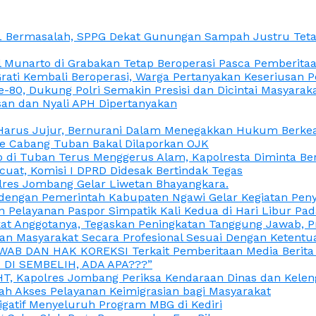
L Bermasalah, SPPG Dekat Gunungan Sampah Justru Tetap
unarto di Grabakan Tetap Beroperasi Pasca Pemberitaan
Grati Kembali Beroperasi, Warga Pertanyakan Keseriusan
e-80, Dukung Polri Semakin Presisi dan Dicintai Masyarak
gasan dan Nyali APH Dipertanyakan
itu Harus Jujur, Bernurani Dalam Menegakkan Hukum Berk
ce Cabang Tuban Bakal Dilaporkan OJK
 di Tuban Terus Menggerus Alam, Kapolresta Diminta Be
uat, Komisi I DPRD Didesak Bertindak Tegas
olres Jombang Gelar Liwetan Bhayangkara.
gi dengan Pemerintah Kabupaten Ngawi Gelar Kegiatan Pen
n Pelayanan Paspor Simpatik Kali Kedua di Hari Libur Pa
 Anggotanya, Tegaskan Peningkatan Tanggung Jawab, Prof
ran Masyarakat Secara Profesional Sesuai Dengan Ketent
JAWAB DAN HAK KOREKSI Terkait Pemberitaan Media Berit
DI SEMBELIH, ADA APA???”
, Kapolres Jombang Periksa Kendaraan Dinas dan Kelen
ah Akses Pelayanan Keimigrasian bagi Masyarakat
igatif Menyeluruh Program MBG di Kediri