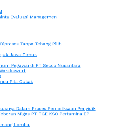
M
iminta Evaluasi Managemen
iproses Tanpa Tebang Pilih
anjuk Jawa Timur.
Oknum Pegawai di PT Secco Nusantara
Warakawuri.
s
npa Pita Cukai.
Kasusnya Dalam Proses Pemeriksaan Penyidik
ngeboran Migas PT TGE KSO Pertamina EP
menang Lomba.