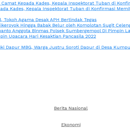
n Camat Kepada Kades, Kepala Inspektorat Tuban di Konf
ada Kades, Kepala Inspektorat Tuban di Konfirmasi Memi
l, Tokoh Agama Desak APH Bertindak Tegas
Dikeroyok Hingga Babak Belur oleh Komplotan Sugit Celen
nto Anggota Binmas Polsek Sumbergempol Di Pimpin La
in Upacara Hari Kesaktian Pancasila 2022
ki Dapur MBG, Warga Justru Soroti Dapur di Desa Kumpul
Berita Nasional
Ekonomi