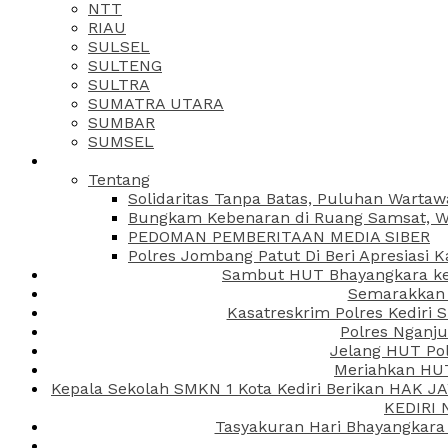
NTT
RIAU
SULSEL
SULTENG
SULTRA
SUMATRA UTARA
SUMBAR
SUMSEL
Tentang
Solidaritas Tanpa Batas, Puluhan Wartaw
Bungkam Kebenaran di Ruang Samsat, Wa
PEDOMAN PEMBERITAAN MEDIA SIBER
Polres Jombang Patut Di Beri Apresiasi K
Sambut HUT Bhayangkara ke-
Semarakkan H
Kasatreskrim Polres Kediri
Polres Nganju
Jelang HUT Pol
Meriahkan HUT
Kepala Sekolah SMKN 1 Kota Kediri Berikan HAK 
KEDIRI
Tasyakuran Hari Bhayangkara