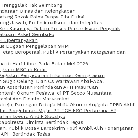
 Trenggalek Tak Seimbang.
daraan Dinas dan Kelengkapan.
atang Rokok Polos Tanpa Pita Cukai.
g Jawab, Profesionalisme, dan Integritas.
, Kini Kasusnya Dalam Proses Pemeriksaan Penyidik
Ratusan Paket Sembako
PH Dipertanyakan
Kasus Dugaan Penggelapan SHM
etap Beroperasi, Publik Pertanyakan Ketegasan dan
ua di Hari Libur Pada Bulan Mei 2026
ogram MBG di Kediri
Kegiatan Penyebaran Informasi Keimigrasian
n Sugit Celeng, Dian Cs Wartawan Abal-Abal
akan Keseriusan Penindakan APH Pasuruan
 Rentenir Oknum Pegawai di PT Secco Nusantara
esisi dan Dicintai Masyarakat
lrejo, Parengan Diduga Milik Oknum Anggota DPRD Aktif
vitas Pengeboran Migas PT TGE KSO Pertamina EP
sahan Isworo Andik Sucahyo
apolresta Diminta Bertindak Tegas
n, Publik Desak Bareskrim Polri Ambil Alih Penanganan
 APH Bertindak Tegas