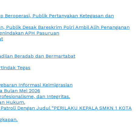
 Beroperasi, Publik Pertanyakan Ketegasan dan
, Publik Desak Bareskrim Polri Ambil Alih Penanganan
 Penindakan APH Pasuruan
at
eadilan Beradab dan Bermartabat
rtindak Tegas
yebaran Informasi Keimigrasian
da Bulan Mei 2026
esionalisme, dan Integritas.
uan Hukum.
a Patroli Dengan Judul “PERILAKU KEPALA SMKN 1 KOTA
gkapan.