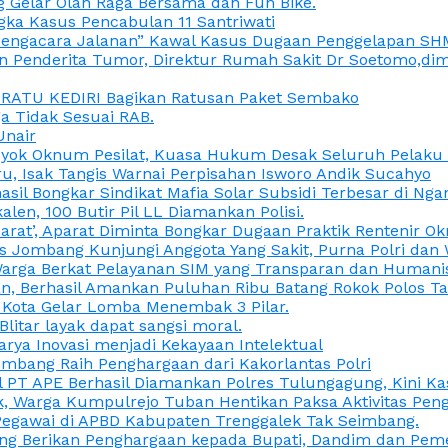
 Gelar Olah Raga Bersama dan Fun Bike.
gka Kasus Pencabulan 11 Santriwati
a, “Pengacara Jalanan” Kawal Kasus Dugaan Penggelapan SH
en Penderita Tumor, Direktur Rumah Sakit Dr Soetomo,d
M RATU KEDIRI Bagikan Ratusan Paket Sembako
 Tidak Sesuai RAB.
Unair
ok Oknum Pesilat, Kuasa Hukum Desak Seluruh Pelaku D
u, Isak Tangis Warnai Perpisahan Isworo Andik Sucahyo
asil Bongkar Sindikat Mafia Solar Subsidi Terbesar di Ng
len, 100 Butir Pil LL Diamankan Polisi.
Darat’, Aparat Diminta Bongkar Dugaan Praktik Rentenir 
 Jombang Kunjungi Anggota Yang Sakit, Purna Polri dan 
i Warga Berkat Pelayanan SIM yang Transparan dan Humani
an, Berhasil Amankan Puluhan Ribu Batang Rokok Polos Ta
i Kota Gelar Lomba Menembak 3 Pilar.
Blitar layak dapat sangsi moral.
rya Inovasi menjadi Kekayaan Intelektual
ombang Raih Penghargaan dari Kakorlantas Polri
abel PT APE Berhasil Diamankan Polres Tulungagung, Kini 
ak, Warga Kumpulrejo Tuban Hentikan Paksa Aktivitas Pe
 Pegawai di APBD Kabupaten Trenggalek Tak Seimbang.
bang Berikan Penghargaan kepada Bupati, Dandim dan Pe