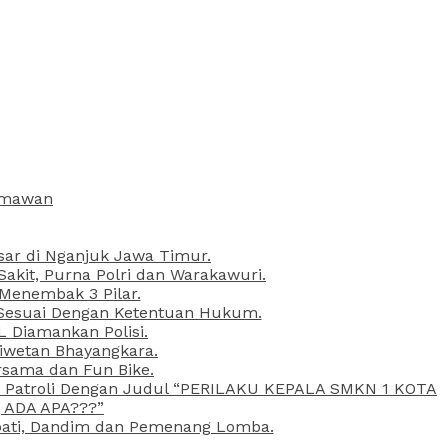
armawan
esar di Nganjuk Jawa Timur.
kit, Purna Polri dan Warakawuri.
 Menembak 3 Pilar.
l Sesuai Dengan Ketentuan Hukum.
L Diamankan Polisi.
Liwetan Bhayangkara.
rsama dan Fun Bike.
ta Patroli Dengan Judul “PERILAKU KEPALA SMKN 1 KOTA
 ADA APA???”
upati, Dandim dan Pemenang Lomba.