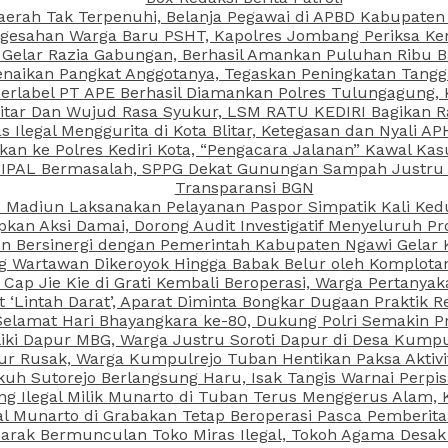
aerah Tak Terpenuhi, Belanja Pegawai di APBD Kabupaten
esahan Warga Baru PSHT, Kapolres Jombang Periksa Ken
r Gelar Razia Gabungan, Berhasil Amankan Puluhan Ribu B
aikan Pangkat Anggotanya, Tegaskan Peningkatan Tanggun
N Berlabel PT APE Berhasil Diamankan Polres Tulungagung
kitar Dan Wujud Rasa Syukur, LSM RATU KEDIRI Bagikan 
as Ilegal Menggurita di Kota Blitar, Ketegasan dan Nyali A
porkan ke Polres Kediri Kota, “Pengacara Jalanan” Kawal 
 IPAL Bermasalah, SPPG Dekat Gunungan Sampah Justru T
Transparansi BGN
PI Madiun Laksanakan Pelayanan Paspor Simpatik Kali Ked
kan Aksi Damai, Dorong Audit Investigatif Menyeluruh Pr
iun Bersinergi dengan Pemerintah Kabupaten Ngawi Gelar 
ang Wartawan Dikeroyok Hingga Babak Belur oleh Komplota
ap Jie Kie di Grati Kembali Beroperasi, Warga Pertany
t ‘Lintah Darat’, Aparat Diminta Bongkar Dugaan Praktik
Selamat Hari Bhayangkara ke-80, Dukung Polri Semakin Pr
ki Dapur MBG, Warga Justru Soroti Dapur di Desa Kumpu
ktur Rusak, Warga Kumpulrejo Tuban Hentikan Paksa Akti
kuh Sutorejo Berlangsung Haru, Isak Tangis Warnai Perpi
 Ilegal Milik Munarto di Tuban Terus Menggerus Alam, K
Munarto di Grabakan Tetap Beroperasi Pasca Pemberitaa
rak Bermunculan Toko Miras Ilegal, Tokoh Agama Desak