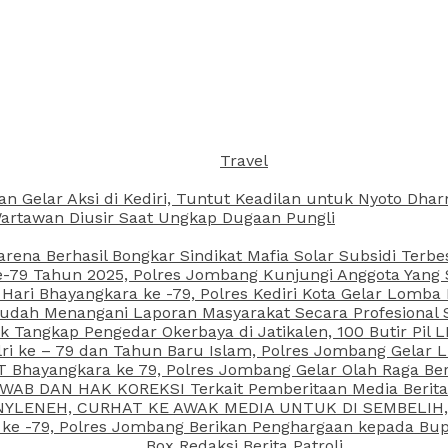
Travel
an Gelar Aksi di Kediri, Tuntut Keadilan untuk Nyoto Dh
rtawan Diusir Saat Ungkap Dugaan Pungli
arena Berhasil Bongkar Sindikat Mafia Solar Subsidi Terb
79 Tahun 2025, Polres Jombang Kunjungi Anggota Yang Sa
ari Bhayangkara ke -79, Polres Kediri Kota Gelar Lomba
 Sudah Menangani Laporan Masyarakat Secara Profesiona
k Tangkap Pengedar Okerbaya di Jatikalen, 100 Butir Pil L
ri ke – 79 dan Tahun Baru Islam, Polres Jombang Gelar 
 Bhayangkara ke 79, Polres Jombang Gelar Olah Raga Be
JAWAB DAN HAK KOREKSI Terkait Pemberitaan Media Beri
 NYLENEH, CURHAT KE AWAK MEDIA UNTUK DI SEMBELIH,
 ke -79, Polres Jombang Berikan Penghargaan kepada B
Box Redaksi Berita Patroli