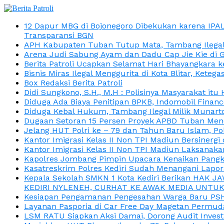
12 Dapur MBG di Bojonegoro Dibekukan karena IPA
Transparansi BGN
APH Kabupaten Tuban Tutup Mata, Tambang Ilegal M
Arena Judi Sabung Ayam dan Dadu Cap Jie Kie di 
Berita Patroli Ucapkan Selamat Hari Bhayangkara k
Bisnis Miras Ilegal Menggurita di Kota Blitar, Kete
Box Redaksi Berita Patroli
Didi Sungkono, S.H., M.H : Polisinya Masyarakat 
Diduga Ada Biaya Penitipan BPKB, Indomobil Finan
Diduga Kebal Hukum, Tambang Ilegal Milik Munarto
Dugaan Setoran 15 Persen Proyek APBD Tuban Menc
Jelang HUT Polri ke – 79 dan Tahun Baru Islam, P
Kantor Imigrasi Kelas II Non TPI Madiun Bersiner
Kantor Imigrasi Kelas II Non TPI Madiun Laksanaka
Kapolres Jombang Pimpin Upacara Kenaikan Pangkat
Kasatreskrim Polres Kediri Sudah Menangani Lapo
Kepala Sekolah SMKN 1 Kota Kediri Berikan HAK 
KEDIRI NYLENEH, CURHAT KE AWAK MEDIA UNTUK 
Kesiapan Pengamanan Pengesahan Warga Baru PSHT
Layanan Pasporia di Car Free Day Magetan Permud
LSM RATU Siapkan Aksi Damai, Dorong Audit Invest