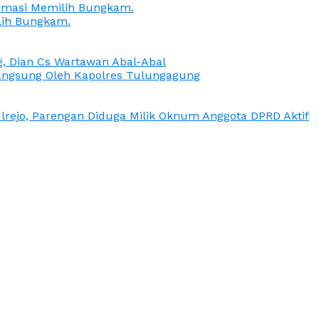
irmasi Memilih Bungkam.
lih Bungkam.
g, Dian Cs Wartawan Abal-Abal
ngsung Oleh Kapolres Tulungagung
rejo, Parengan Diduga Milik Oknum Anggota DPRD Aktif