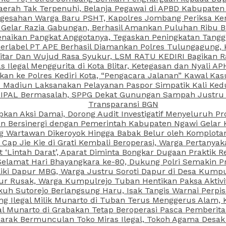
aerah Tak Terpenuhi, Belanja Pegawai di APBD Kabupaten
esahan Warga Baru PSHT, Kapolres Jombang Periksa Ken
r Gelar Razia Gabungan, Berhasil Amankan Puluhan Ribu B
aikan Pangkat Anggotanya, Tegaskan Peningkatan Tanggun
N Berlabel PT APE Berhasil Diamankan Polres Tulungagung
kitar Dan Wujud Rasa Syukur, LSM RATU KEDIRI Bagikan 
as Ilegal Menggurita di Kota Blitar, Ketegasan dan Nyali A
porkan ke Polres Kediri Kota, “Pengacara Jalanan” Kawal 
PI Madiun Laksanakan Pelayanan Paspor Simpatik Kali Ked
 IPAL Bermasalah, SPPG Dekat Gunungan Sampah Justru T
Transparansi BGN
kan Aksi Damai, Dorong Audit Investigatif Menyeluruh Pr
iun Bersinergi dengan Pemerintah Kabupaten Ngawi Gelar 
ang Wartawan Dikeroyok Hingga Babak Belur oleh Komplota
ap Jie Kie di Grati Kembali Beroperasi, Warga Pertany
t ‘Lintah Darat’, Aparat Diminta Bongkar Dugaan Praktik
Selamat Hari Bhayangkara ke-80, Dukung Polri Semakin Pr
ki Dapur MBG, Warga Justru Soroti Dapur di Desa Kumpu
ktur Rusak, Warga Kumpulrejo Tuban Hentikan Paksa Akti
kuh Sutorejo Berlangsung Haru, Isak Tangis Warnai Perpi
 Ilegal Milik Munarto di Tuban Terus Menggerus Alam, K
Munarto di Grabakan Tetap Beroperasi Pasca Pemberitaa
rak Bermunculan Toko Miras Ilegal, Tokoh Agama Desak