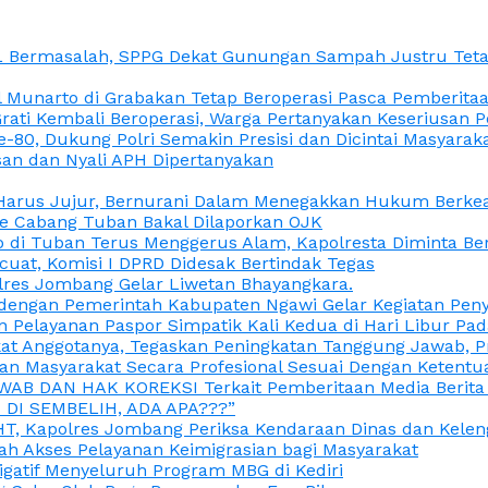
L Bermasalah, SPPG Dekat Gunungan Sampah Justru Tetap
unarto di Grabakan Tetap Beroperasi Pasca Pemberitaan
Grati Kembali Beroperasi, Warga Pertanyakan Keseriusan
e-80, Dukung Polri Semakin Presisi dan Dicintai Masyarak
gasan dan Nyali APH Dipertanyakan
itu Harus Jujur, Bernurani Dalam Menegakkan Hukum Berk
ce Cabang Tuban Bakal Dilaporkan OJK
 di Tuban Terus Menggerus Alam, Kapolresta Diminta Be
uat, Komisi I DPRD Didesak Bertindak Tegas
olres Jombang Gelar Liwetan Bhayangkara.
gi dengan Pemerintah Kabupaten Ngawi Gelar Kegiatan Pen
n Pelayanan Paspor Simpatik Kali Kedua di Hari Libur Pa
 Anggotanya, Tegaskan Peningkatan Tanggung Jawab, Prof
ran Masyarakat Secara Profesional Sesuai Dengan Ketent
JAWAB DAN HAK KOREKSI Terkait Pemberitaan Media Berit
DI SEMBELIH, ADA APA???”
, Kapolres Jombang Periksa Kendaraan Dinas dan Kelen
ah Akses Pelayanan Keimigrasian bagi Masyarakat
igatif Menyeluruh Program MBG di Kediri