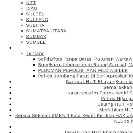
NTT
RIAU
SULSEL
SULTENG
SULTRA
SUMATRA UTARA
SUMBAR
SUMSEL
Tentang
Solidaritas Tanpa Batas, Puluhan Wartaw
Bungkam Kebenaran di Ruang Samsat, Wa
PEDOMAN PEMBERITAAN MEDIA SIBER
Polres Jombang Patut Di Beri Apresiasi K
Sambut HUT Bhayangkara ke-
Semarakkan H
Kasatreskrim Polres Kediri
Polres Nganju
Jelang HUT Pol
Meriahkan HUT
Kepala Sekolah SMKN 1 Kota Kediri Berikan HAK 
KEDIRI
Tasyakuran Hari Bhayangkara