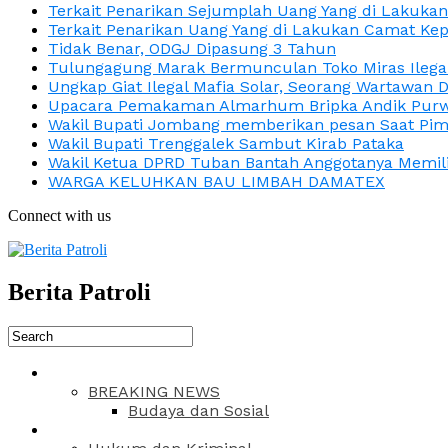
Terkait Penarikan Sejumplah Uang Yang di Lakuka
Terkait Penarikan Uang Yang di Lakukan Camat Kep
Tidak Benar, ODGJ Dipasung 3 Tahun
Tulungagung Marak Bermunculan Toko Miras Ilega
Ungkap Giat Ilegal Mafia Solar, Seorang Wartawan 
Upacara Pemakaman Almarhum Bripka Andik Purwa
Wakil Bupati Jombang memberikan pesan Saat Pimp
Wakil Bupati Trenggalek Sambut Kirab Pataka
Wakil Ketua DPRD Tuban Bantah Anggotanya Memili
WARGA KELUHKAN BAU LIMBAH DAMATEX
Connect with us
Berita Patroli
BREAKING NEWS
Budaya dan Sosial