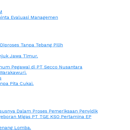
M
iminta Evaluasi Managemen
iproses Tanpa Tebang Pilih
anjuk Jawa Timur.
Oknum Pegawai di PT Secco Nusantara
Warakawuri.
s
npa Pita Cukai.
Kasusnya Dalam Proses Pemeriksaan Penyidik
ngeboran Migas PT TGE KSO Pertamina EP
menang Lomba.