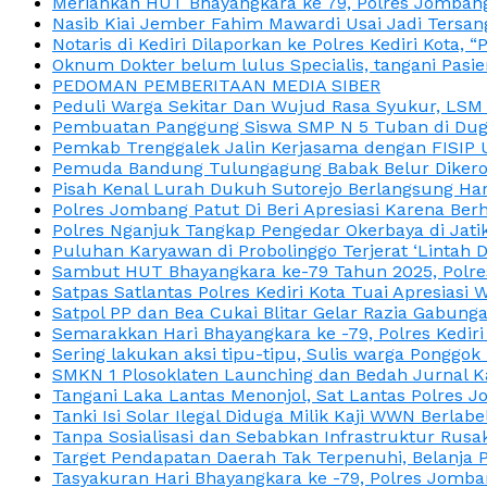
Meriahkan HUT Bhayangkara ke 79, Polres Jombang
Nasib Kiai Jember Fahim Mawardi Usai Jadi Tersan
Notaris di Kediri Dilaporkan ke Polres Kediri Kot
Oknum Dokter belum lulus Specialis, tangani Pasi
PEDOMAN PEMBERITAAN MEDIA SIBER
Peduli Warga Sekitar Dan Wujud Rasa Syukur, LS
Pembuatan Panggung Siswa SMP N 5 Tuban di Duga
Pemkab Trenggalek Jalin Kerjasama dengan FISIP 
Pemuda Bandung Tulungagung Babak Belur Dikeroy
Pisah Kenal Lurah Dukuh Sutorejo Berlangsung Har
Polres Jombang Patut Di Beri Apresiasi Karena Berh
Polres Nganjuk Tangkap Pengedar Okerbaya di Jatika
Puluhan Karyawan di Probolinggo Terjerat ‘Lintah 
Sambut HUT Bhayangkara ke-79 Tahun 2025, Polres
Satpas Satlantas Polres Kediri Kota Tuai Apresias
Satpol PP dan Bea Cukai Blitar Gelar Razia Gabung
Semarakkan Hari Bhayangkara ke -79, Polres Kedir
Sering lakukan aksi tipu-tipu, Sulis warga Ponggok 
SMKN 1 Plosoklaten Launching dan Bedah Jurnal Ka
Tangani Laka Lantas Menonjol, Sat Lantas Polres J
Tanki Isi Solar Ilegal Diduga Milik Kaji WWN Berl
Tanpa Sosialisasi dan Sebabkan Infrastruktur Rus
Target Pendapatan Daerah Tak Terpenuhi, Belanja
Tasyakuran Hari Bhayangkara ke -79, Polres Jom