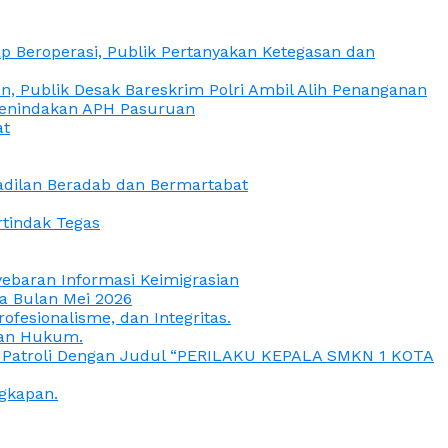
 Beroperasi, Publik Pertanyakan Ketegasan dan
, Publik Desak Bareskrim Polri Ambil Alih Penanganan
 Penindakan APH Pasuruan
at
eadilan Beradab dan Bermartabat
rtindak Tegas
yebaran Informasi Keimigrasian
da Bulan Mei 2026
esionalisme, dan Integritas.
uan Hukum.
a Patroli Dengan Judul “PERILAKU KEPALA SMKN 1 KOTA
gkapan.