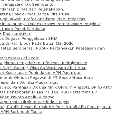
 Trenggalek Tak Seimbang.
daraan Dinas dan Kelengkapan.
atang Rokok Polos Tanpa Pita Cukai.
g Jawab, Profesionalisme, dan Integritas.
, Kini Kasusnya Dalam Proses Pemeriksaan Penyidik
Ratusan Paket Sembako
PH Dipertanyakan
Kasus Dugaan Penggelapan SHM
ua di Hari Libur Pada Bulan Mei 2026
etap Beroperasi, Publik Pertanyakan Ketegasan dan
ogram MBG di Kediri
Kegiatan Penyebaran Informasi Keimigrasian
n Sugit Celeng, Dian Cs Wartawan Abal-Abal
akan Keseriusan Penindakan APH Pasuruan
 Rentenir Oknum Pegawai di PT Secco Nusantara
esisi dan Dicintai Masyarakat
lrejo, Parengan Diduga Milik Oknum Anggota DPRD Aktif
vitas Pengeboran Migas PT TGE KSO Pertamina EP
sahan Isworo Andik Sucahyo
apolresta Diminta Bertindak Tegas
n, Publik Desak Bareskrim Polri Ambil Alih Penanganan
 APH Bertindak Tegas