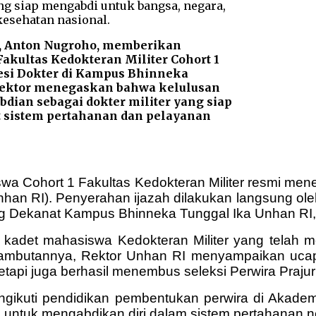
a, Anton Nugroho, memberikan
akultas Kedokteran Militer Cohort 1
fesi Dokter di Kampus Bhinneka
 Rektor menegaskan bahwa kelulusan
dian sebagai dokter militer yang siap
 sistem pertahanan dan pelayanan
a Cohort 1 Fakultas Kedokteran Militer resmi mene
Unhan RI). Penyerahan ijazah dilakukan langsung ol
ng Dekanat Kampus Bhinneka Tunggal Ika Unhan RI,
a kadet mahasiswa Kedokteran Militer yang tela
 sambutannya, Rektor Unhan RI menyampaikan ucapa
tetapi juga berhasil menembus seleksi Perwira Praju
ngikuti pendidikan pembentukan perwira di Akadem
da untuk mengabdikan diri dalam sistem pertahanan 