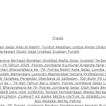
Travel
an Gelar Aksi di Kediri, Tuntut Keadilan untuk Nyoto Dh
rtawan Diusir Saat Ungkap Dugaan Pungli
arena Berhasil Bongkar Sindikat Mafia Solar Subsidi Terb
79 Tahun 2025, Polres Jombang Kunjungi Anggota Yang Sa
ari Bhayangkara ke -79, Polres Kediri Kota Gelar Lomba
 Sudah Menangani Laporan Masyarakat Secara Profesiona
k Tangkap Pengedar Okerbaya di Jatikalen, 100 Butir Pil L
ri ke – 79 dan Tahun Baru Islam, Polres Jombang Gelar 
 Bhayangkara ke 79, Polres Jombang Gelar Olah Raga Be
JAWAB DAN HAK KOREKSI Terkait Pemberitaan Media Beri
 NYLENEH, CURHAT KE AWAK MEDIA UNTUK DI SEMBELIH,
Box Redaksi Berita Patroli
 ke -79, Polres Jombang Berikan Penghargaan kepada B