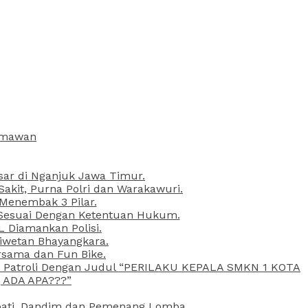
armawan
esar di Nganjuk Jawa Timur.
kit, Purna Polri dan Warakawuri.
 Menembak 3 Pilar.
l Sesuai Dengan Ketentuan Hukum.
L Diamankan Polisi.
Liwetan Bhayangkara.
rsama dan Fun Bike.
ta Patroli Dengan Judul “PERILAKU KEPALA SMKN 1 KOTA
 ADA APA???”
upati, Dandim dan Pemenang Lomba.