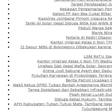
Target Pendapatan D
Kesiapan Pengamanan Peng
Satpol PP dan Bea Cukai Blita
Kapolres Jombang Pimpin Upacara Ken
Tanki Isi Solar Ilegal Diduga Milik Kaji WW
Peduli Warga Se
Bisnis Mir
Notaris di Kediri Dila
Kantor Imigrasi Kelas II Non T
12 Dapur MBG di Bojonegoro Dibekukan karena
LSM RATU Siap
Kantor Imigrasi Kelas II Non TPI Mad
Ungkap Giat Ilegal Mafia Solar, Seor
Arena Judi Sabung Ayam dan Dadu C
Puluhan Karyawan di Probolinggo Terjera
Berita Patroli Ucapkan 
Wakil Ketua DPRD Tuban Bantah Anggotanya Memili
Tanpa Sosialisasi dan Sebabkan Infrastru
Pisah Kenal Lurah Du
Diduga Kebal Hukum, Tambang
APH Kabupaten Tuban Tutup Mata, Tambang Ilegal 
Tulungagung Ma