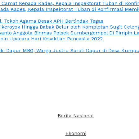
n Camat Kepada Kades, Kepala Inspektorat Tuban di Konf
ada Kades, Kepala Inspektorat Tuban di Konfirmasi Memi
l, Tokoh Agama Desak APH Bertindak Tegas
Dikeroyok Hingga Babak Belur oleh Komplotan Sugit Celen
nto Anggota Binmas Polsek Sumbergempol Di Pimpin La
in Upacara Hari Kesaktian Pancasila 2022
ki Dapur MBG, Warga Justru Soroti Dapur di Desa Kumpul
Berita Nasional
Ekonomi