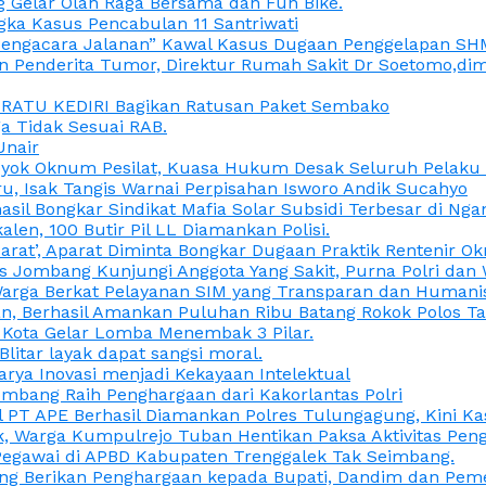
 Gelar Olah Raga Bersama dan Fun Bike.
gka Kasus Pencabulan 11 Santriwati
a, “Pengacara Jalanan” Kawal Kasus Dugaan Penggelapan SH
en Penderita Tumor, Direktur Rumah Sakit Dr Soetomo,d
M RATU KEDIRI Bagikan Ratusan Paket Sembako
 Tidak Sesuai RAB.
Unair
ok Oknum Pesilat, Kuasa Hukum Desak Seluruh Pelaku D
u, Isak Tangis Warnai Perpisahan Isworo Andik Sucahyo
asil Bongkar Sindikat Mafia Solar Subsidi Terbesar di Ng
len, 100 Butir Pil LL Diamankan Polisi.
Darat’, Aparat Diminta Bongkar Dugaan Praktik Rentenir 
 Jombang Kunjungi Anggota Yang Sakit, Purna Polri dan 
i Warga Berkat Pelayanan SIM yang Transparan dan Humani
an, Berhasil Amankan Puluhan Ribu Batang Rokok Polos Ta
i Kota Gelar Lomba Menembak 3 Pilar.
Blitar layak dapat sangsi moral.
rya Inovasi menjadi Kekayaan Intelektual
ombang Raih Penghargaan dari Kakorlantas Polri
abel PT APE Berhasil Diamankan Polres Tulungagung, Kini 
ak, Warga Kumpulrejo Tuban Hentikan Paksa Aktivitas Pe
 Pegawai di APBD Kabupaten Trenggalek Tak Seimbang.
bang Berikan Penghargaan kepada Bupati, Dandim dan Pe