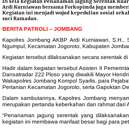
Di sela kegiatan Penanaman Jagung Serentak Kuar
Ardi Kurniawan bersama Forkopimda juga memberi
Kegiatan ini menjadi wujud kepedulian sosial sek
suci Ramadan.
BERITA PATROLI – JOMBANG
Kapolres Jombang AKBP Ardi Kurniawan, S.H., 
Ngumpul, Kecamatan Jogoroto, Kabupaten Jombang
Kegiatan tersebut dilaksanakan secara serentak d
Hadir dalam kegiatan tersebut Asisten II Pemer
Dansatradar 222 Ploso yang diwakili Mayor Hend
Wakapolres Jombang Kompol Syarlis, para Pejabat
Pertanian Kecamatan Jogoroto, serta Gapoktan D
Dalam sambutannya, Kapolres Jombang menyam
merupakan pertanda keberkahan dan rahmat dari A
“Penanaman jagung serentak yang dilaksanakan
kegiatan ini membawa manfaat besar bagi para pet