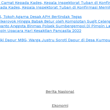
n Camat Kepada Kades, Kepala Inspektorat Tuban di Konf
ada Kades, Kepala Inspektorat Tuban di Konfirmasi Memi
l, Tokoh Agama Desak APH Bertindak Tegas
Dikeroyok Hingga Babak Belur oleh Komplotan Sugit Celen
nto Anggota Binmas Polsek Sumbergempol Di Pimpin La
in Upacara Hari Kesaktian Pancasila 2022
ki Dapur MBG, Warga Justru Soroti Dapur di Desa Kumpul
Berita Nasional
Ekonomi