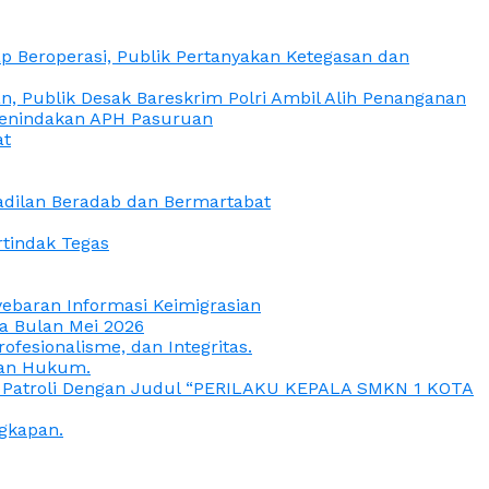
 Beroperasi, Publik Pertanyakan Ketegasan dan
, Publik Desak Bareskrim Polri Ambil Alih Penanganan
 Penindakan APH Pasuruan
at
eadilan Beradab dan Bermartabat
rtindak Tegas
yebaran Informasi Keimigrasian
da Bulan Mei 2026
esionalisme, dan Integritas.
uan Hukum.
a Patroli Dengan Judul “PERILAKU KEPALA SMKN 1 KOTA
gkapan.