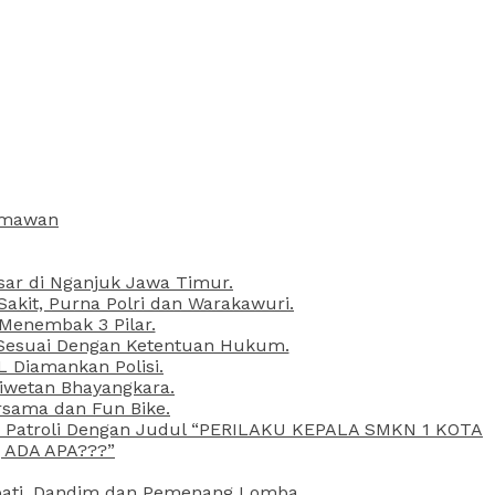
armawan
esar di Nganjuk Jawa Timur.
kit, Purna Polri dan Warakawuri.
 Menembak 3 Pilar.
l Sesuai Dengan Ketentuan Hukum.
L Diamankan Polisi.
Liwetan Bhayangkara.
rsama dan Fun Bike.
ta Patroli Dengan Judul “PERILAKU KEPALA SMKN 1 KOTA
 ADA APA???”
upati, Dandim dan Pemenang Lomba.