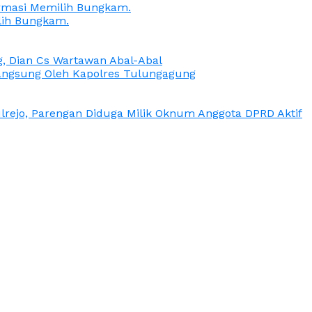
irmasi Memilih Bungkam.
lih Bungkam.
g, Dian Cs Wartawan Abal-Abal
ngsung Oleh Kapolres Tulungagung
rejo, Parengan Diduga Milik Oknum Anggota DPRD Aktif