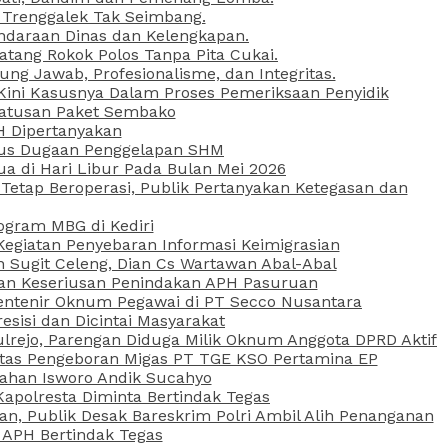
 Trenggalek Tak Seimbang.
daraan Dinas dan Kelengkapan.
atang Rokok Polos Tanpa Pita Cukai.
g Jawab, Profesionalisme, dan Integritas.
, Kini Kasusnya Dalam Proses Pemeriksaan Penyidik
Ratusan Paket Sembako
PH Dipertanyakan
Kasus Dugaan Penggelapan SHM
ua di Hari Libur Pada Bulan Mei 2026
etap Beroperasi, Publik Pertanyakan Ketegasan dan
ogram MBG di Kediri
Kegiatan Penyebaran Informasi Keimigrasian
n Sugit Celeng, Dian Cs Wartawan Abal-Abal
akan Keseriusan Penindakan APH Pasuruan
 Rentenir Oknum Pegawai di PT Secco Nusantara
esisi dan Dicintai Masyarakat
lrejo, Parengan Diduga Milik Oknum Anggota DPRD Aktif
vitas Pengeboran Migas PT TGE KSO Pertamina EP
sahan Isworo Andik Sucahyo
apolresta Diminta Bertindak Tegas
n, Publik Desak Bareskrim Polri Ambil Alih Penanganan
 APH Bertindak Tegas