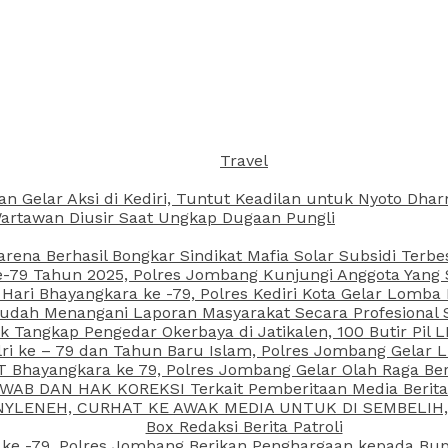
Travel
an Gelar Aksi di Kediri, Tuntut Keadilan untuk Nyoto Dh
rtawan Diusir Saat Ungkap Dugaan Pungli
arena Berhasil Bongkar Sindikat Mafia Solar Subsidi Terb
79 Tahun 2025, Polres Jombang Kunjungi Anggota Yang Sa
ari Bhayangkara ke -79, Polres Kediri Kota Gelar Lomba
 Sudah Menangani Laporan Masyarakat Secara Profesiona
k Tangkap Pengedar Okerbaya di Jatikalen, 100 Butir Pil L
ri ke – 79 dan Tahun Baru Islam, Polres Jombang Gelar 
 Bhayangkara ke 79, Polres Jombang Gelar Olah Raga Be
JAWAB DAN HAK KOREKSI Terkait Pemberitaan Media Beri
 NYLENEH, CURHAT KE AWAK MEDIA UNTUK DI SEMBELIH,
Box Redaksi Berita Patroli
 ke -79, Polres Jombang Berikan Penghargaan kepada B