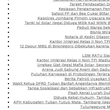
Target Pendapatan D
Kesiapan Pengamanan Peng
Satpol PP dan Bea Cukai Blita
Kapolres Jombang Pimpin Upacara Ken
Tanki Isi Solar Ilegal Diduga Milik Kaji WW
Peduli Warga Se
Bisnis Mir
Notaris di Kediri Dila
Kantor Imigrasi Kelas II Non T
12 Dapur MBG di Bojonegoro Dibekukan karena
LSM RATU Siap
Kantor Imigrasi Kelas II Non TPI Mad
Ungkap Giat Ilegal Mafia Solar, Seor
Arena Judi Sabung Ayam dan Dadu C
Puluhan Karyawan di Probolinggo Terjera
Berita Patroli Ucapkan 
Wakil Ketua DPRD Tuban Bantah Anggotanya Memili
Tanpa Sosialisasi dan Sebabkan Infrastru
Pisah Kenal Lurah Du
Diduga Kebal Hukum, Tambang
APH Kabupaten Tuban Tutup Mata, Tambang Ilegal 
Tulungagung Ma