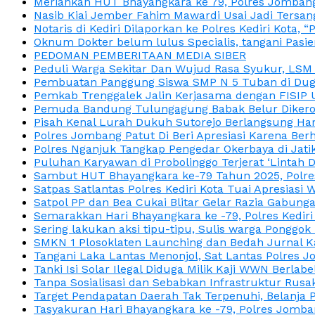
Meriahkan HUT Bhayangkara ke 79, Polres Jombang
Nasib Kiai Jember Fahim Mawardi Usai Jadi Tersan
Notaris di Kediri Dilaporkan ke Polres Kediri Kot
Oknum Dokter belum lulus Specialis, tangani Pasi
PEDOMAN PEMBERITAAN MEDIA SIBER
Peduli Warga Sekitar Dan Wujud Rasa Syukur, LS
Pembuatan Panggung Siswa SMP N 5 Tuban di Duga
Pemkab Trenggalek Jalin Kerjasama dengan FISIP 
Pemuda Bandung Tulungagung Babak Belur Dikeroy
Pisah Kenal Lurah Dukuh Sutorejo Berlangsung Har
Polres Jombang Patut Di Beri Apresiasi Karena Berh
Polres Nganjuk Tangkap Pengedar Okerbaya di Jatika
Puluhan Karyawan di Probolinggo Terjerat ‘Lintah 
Sambut HUT Bhayangkara ke-79 Tahun 2025, Polres
Satpas Satlantas Polres Kediri Kota Tuai Apresias
Satpol PP dan Bea Cukai Blitar Gelar Razia Gabung
Semarakkan Hari Bhayangkara ke -79, Polres Kedir
Sering lakukan aksi tipu-tipu, Sulis warga Ponggok 
SMKN 1 Plosoklaten Launching dan Bedah Jurnal Ka
Tangani Laka Lantas Menonjol, Sat Lantas Polres J
Tanki Isi Solar Ilegal Diduga Milik Kaji WWN Berl
Tanpa Sosialisasi dan Sebabkan Infrastruktur Rus
Target Pendapatan Daerah Tak Terpenuhi, Belanja
Tasyakuran Hari Bhayangkara ke -79, Polres Jom