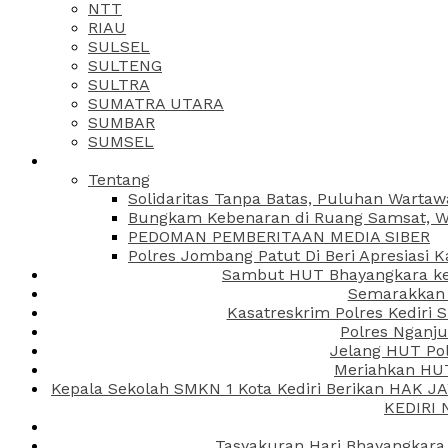
NTT
RIAU
SULSEL
SULTENG
SULTRA
SUMATRA UTARA
SUMBAR
SUMSEL
Tentang
Solidaritas Tanpa Batas, Puluhan Wartaw
Bungkam Kebenaran di Ruang Samsat, Wa
PEDOMAN PEMBERITAAN MEDIA SIBER
Polres Jombang Patut Di Beri Apresiasi K
Sambut HUT Bhayangkara ke-
Semarakkan H
Kasatreskrim Polres Kediri
Polres Nganju
Jelang HUT Pol
Meriahkan HUT
Kepala Sekolah SMKN 1 Kota Kediri Berikan HAK 
KEDIRI
Tasyakuran Hari Bhayangkara