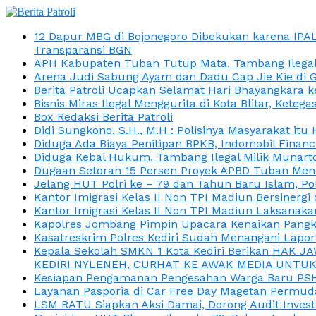
12 Dapur MBG di Bojonegoro Dibekukan karena IPA
Transparansi BGN
APH Kabupaten Tuban Tutup Mata, Tambang Ilegal M
Arena Judi Sabung Ayam dan Dadu Cap Jie Kie di 
Berita Patroli Ucapkan Selamat Hari Bhayangkara k
Bisnis Miras Ilegal Menggurita di Kota Blitar, Kete
Box Redaksi Berita Patroli
Didi Sungkono, S.H., M.H : Polisinya Masyarakat 
Diduga Ada Biaya Penitipan BPKB, Indomobil Finan
Diduga Kebal Hukum, Tambang Ilegal Milik Munarto
Dugaan Setoran 15 Persen Proyek APBD Tuban Menc
Jelang HUT Polri ke – 79 dan Tahun Baru Islam, P
Kantor Imigrasi Kelas II Non TPI Madiun Bersiner
Kantor Imigrasi Kelas II Non TPI Madiun Laksanaka
Kapolres Jombang Pimpin Upacara Kenaikan Pangkat
Kasatreskrim Polres Kediri Sudah Menangani Lapo
Kepala Sekolah SMKN 1 Kota Kediri Berikan HAK 
KEDIRI NYLENEH, CURHAT KE AWAK MEDIA UNTUK 
Kesiapan Pengamanan Pengesahan Warga Baru PSHT
Layanan Pasporia di Car Free Day Magetan Permud
LSM RATU Siapkan Aksi Damai, Dorong Audit Invest