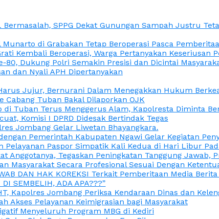
L Bermasalah, SPPG Dekat Gunungan Sampah Justru Tetap
unarto di Grabakan Tetap Beroperasi Pasca Pemberitaan
Grati Kembali Beroperasi, Warga Pertanyakan Keseriusan
e-80, Dukung Polri Semakin Presisi dan Dicintai Masyarak
gasan dan Nyali APH Dipertanyakan
itu Harus Jujur, Bernurani Dalam Menegakkan Hukum Berk
ce Cabang Tuban Bakal Dilaporkan OJK
 di Tuban Terus Menggerus Alam, Kapolresta Diminta Be
uat, Komisi I DPRD Didesak Bertindak Tegas
olres Jombang Gelar Liwetan Bhayangkara.
gi dengan Pemerintah Kabupaten Ngawi Gelar Kegiatan Pen
n Pelayanan Paspor Simpatik Kali Kedua di Hari Libur Pa
 Anggotanya, Tegaskan Peningkatan Tanggung Jawab, Prof
ran Masyarakat Secara Profesional Sesuai Dengan Ketent
JAWAB DAN HAK KOREKSI Terkait Pemberitaan Media Berit
DI SEMBELIH, ADA APA???”
, Kapolres Jombang Periksa Kendaraan Dinas dan Kelen
ah Akses Pelayanan Keimigrasian bagi Masyarakat
igatif Menyeluruh Program MBG di Kediri