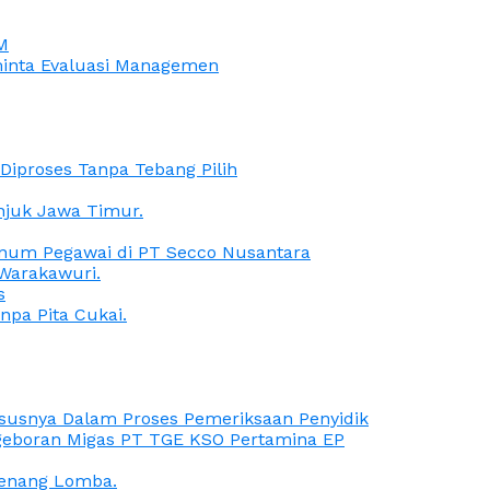
M
iminta Evaluasi Managemen
iproses Tanpa Tebang Pilih
anjuk Jawa Timur.
Oknum Pegawai di PT Secco Nusantara
Warakawuri.
s
npa Pita Cukai.
Kasusnya Dalam Proses Pemeriksaan Penyidik
ngeboran Migas PT TGE KSO Pertamina EP
menang Lomba.