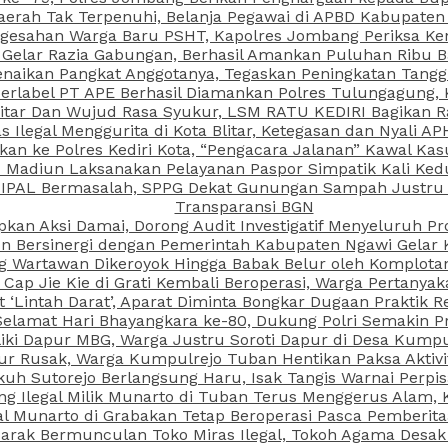
aerah Tak Terpenuhi, Belanja Pegawai di APBD Kabupaten
esahan Warga Baru PSHT, Kapolres Jombang Periksa Ken
r Gelar Razia Gabungan, Berhasil Amankan Puluhan Ribu B
aikan Pangkat Anggotanya, Tegaskan Peningkatan Tanggun
N Berlabel PT APE Berhasil Diamankan Polres Tulungagung
kitar Dan Wujud Rasa Syukur, LSM RATU KEDIRI Bagikan 
as Ilegal Menggurita di Kota Blitar, Ketegasan dan Nyali A
porkan ke Polres Kediri Kota, “Pengacara Jalanan” Kawal 
PI Madiun Laksanakan Pelayanan Paspor Simpatik Kali Ked
 IPAL Bermasalah, SPPG Dekat Gunungan Sampah Justru T
Transparansi BGN
kan Aksi Damai, Dorong Audit Investigatif Menyeluruh Pr
iun Bersinergi dengan Pemerintah Kabupaten Ngawi Gelar 
ang Wartawan Dikeroyok Hingga Babak Belur oleh Komplota
ap Jie Kie di Grati Kembali Beroperasi, Warga Pertany
t ‘Lintah Darat’, Aparat Diminta Bongkar Dugaan Praktik
Selamat Hari Bhayangkara ke-80, Dukung Polri Semakin Pr
ki Dapur MBG, Warga Justru Soroti Dapur di Desa Kumpu
ktur Rusak, Warga Kumpulrejo Tuban Hentikan Paksa Akti
kuh Sutorejo Berlangsung Haru, Isak Tangis Warnai Perpi
 Ilegal Milik Munarto di Tuban Terus Menggerus Alam, K
Munarto di Grabakan Tetap Beroperasi Pasca Pemberitaa
rak Bermunculan Toko Miras Ilegal, Tokoh Agama Desak