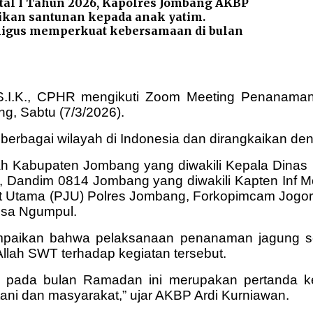
tal I Tahun 2026, Kapolres Jombang AKBP
kan santunan kepada anak yatim.
aligus memperkuat kebersamaan di bulan
S.I.K., CPHR mengikuti Zoom Meeting Penanaman
, Sabtu (7/3/2026).
i berbagai wilayah di Indonesia dan dirangkaikan 
intah Kabupaten Jombang yang diwakili Kepala Di
ri, Dandim 0814 Jombang yang diwakili Kapten Inf
 Utama (PJU) Polres Jombang, Forkopimcam Jogoro
esa Ngumpul.
paikan bahwa pelaksanaan penanaman jagung se
llah SWT terhadap kegiatan tersebut.
 pada bulan Ramadan ini merupakan pertanda k
ani dan masyarakat,” ujar AKBP Ardi Kurniawan.