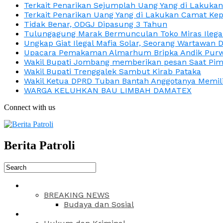
Terkait Penarikan Sejumplah Uang Yang di Lakuka
Terkait Penarikan Uang Yang di Lakukan Camat Kep
Tidak Benar, ODGJ Dipasung 3 Tahun
Tulungagung Marak Bermunculan Toko Miras Ilega
Ungkap Giat Ilegal Mafia Solar, Seorang Wartawan 
Upacara Pemakaman Almarhum Bripka Andik Purwa
Wakil Bupati Jombang memberikan pesan Saat Pimp
Wakil Bupati Trenggalek Sambut Kirab Pataka
Wakil Ketua DPRD Tuban Bantah Anggotanya Memili
WARGA KELUHKAN BAU LIMBAH DAMATEX
Connect with us
Berita Patroli
BREAKING NEWS
Budaya dan Sosial