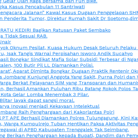
 Gelar Olah Raga Bersama dan Fun Bike.
gka Kasus Pencabulan 11 Santriwati
a, “Pengacara Jalanan” Kawal Kasus Dugaan Penggelapan SH
en Penderita Tumor, Direktur Rumah Sakit Dr Soetomo,d
M RATU KEDIRI Bagikan Ratusan Paket Sembako
 Tidak Sesuai RAB.
Unair
ok Oknum Pesilat, Kuasa Hukum Desak Seluruh Pelaku D
u, Isak Tangis Warnai Perpisahan Isworo Andik Sucahyo
asil Bongkar Sindikat Mafia Solar Subsidi Terbesar di Ng
len, 100 Butir Pil LL Diamankan Polisi.
Darat’, Aparat Diminta Bongkar Dugaan Praktik Rentenir 
 Jombang Kunjungi Anggota Yang Sakit, Purna Polri dan 
i Warga Berkat Pelayanan SIM yang Transparan dan Humani
an, Berhasil Amankan Puluhan Ribu Batang Rokok Polos Ta
i Kota Gelar Lomba Menembak 3 Pilar.
Blitar layak dapat sangsi moral.
rya Inovasi menjadi Kekayaan Intelektual
ombang Raih Penghargaan dari Kakorlantas Polri
abel PT APE Berhasil Diamankan Polres Tulungagung, Kini 
ak, Warga Kumpulrejo Tuban Hentikan Paksa Aktivitas Pe
 Pegawai di APBD Kabupaten Trenggalek Tak Seimbang.
bang Berikan Penghargaan kepada Bupati, Dandim dan Pe