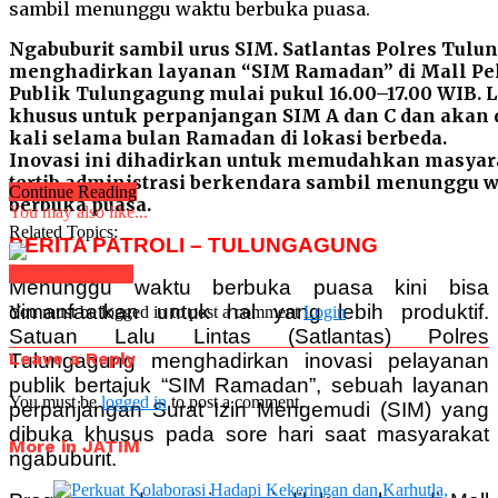
Ngabuburit sambil urus SIM. Satlantas Polres Tul
menghadirkan layanan “SIM Ramadan” di Mall Pe
Publik Tulungagung mulai pukul 16.00–17.00 WIB. 
khusus untuk perpanjangan SIM A dan C dan akan d
kali selama bulan Ramadan di lokasi berbeda.
Inovasi ini dihadirkan untuk memudahkan masyara
tertib administrasi berkendara sambil menunggu 
Continue Reading
berbuka puasa.
You may also like...
Related Topics:
BERITA PATROLI – TULUNGAGUNG
Click to comment
Menunggu waktu berbuka puasa kini bisa
dimanfaatkan untuk hal yang lebih produktif.
You must be logged in to post a comment
Login
Satuan Lalu Lintas (Satlantas) Polres
Leave a Reply
Tulungagung menghadirkan inovasi pelayanan
publik bertajuk “SIM Ramadan”, sebuah layanan
You must be
logged in
to post a comment.
perpanjangan Surat Izin Mengemudi (SIM) yang
dibuka khusus pada sore hari saat masyarakat
More in JATIM
ngabuburit.