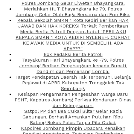
Polres Jombang Gelar Liwetan Bhayangkara.
Meriahkan HUT Bhayangkara ke 79, Polres
Jombang Gelar Olah Raga Bersama dan Fun Bike.
Kepala Sekolah SMKN 1 Kota Kediri Berikan HAK
JAWAB DAN HAK KOREKSI Terkait Pemberitaan
Media Berita Patroli Dengan Judul “PERILAKU
KEPALA SMKN 1 KOTA KEDIRI NYLENEH, CURHAT
KE AWAK MEDIA UNTUK DI SEMBELIH, ADA
APA???”
Box Redaksi Berita Patroli
Tasyakuran Hari Bhayangkara ke -79, Polres
Jombang Berikan Penghargaan kepada Bupati,
Dandim dan Pemenang Lomba.
Target Pendapatan Daerah Tak Terpenuhi, Belanja
Pegawai di APBD Kabupaten Trenggalek Tak
Seimbang.
Kesiapan Pengamanan Pengesahan Warga Baru
PSHT, Kapolres Jombang Periksa Kendaraan Dinas
dan Kelengkapan.
Satpol PP dan Bea Cukai Blitar Gelar Razia
Gabungan, Berhasil Amankan Puluhan Ribu
Batang Rokok Polos Tanpa Pita Cukai.
Kapolres Jombang Pimpin Upacara Kenaikan
Pangkat Anggotanya, Tegaskan Peningkatan