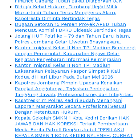
Finance Cabang Tuban Bakal Dilaporkan OJK
Diduga Kebal Hukum, Tambang Ilegal Milik
Munarto di Tuban Terus Menggerus Alam,
Kapolresta Diminta Bertindak Tegas
Dugaan Setoran 15 Persen Proyek APBD Tuban
Mencuat, Komisi I DPRD Didesak Bertindak Tegas
Jelang HUT Polri ke – 79 dan Tahun Baru Islam,
Polres Jombang Gelar Liwetan Bhayangkara.
Kantor Imigrasi Kelas II Non TPI Madiun Bersinergi
dengan Pemerintah Kabupaten Ngawi Gelar
Kegiatan Penyebaran Informasi Keimigrasian
Kantor Imigrasi Kelas II Non TPI Madiun
Laksanakan Pelayanan Paspor Simpatik Kali
Kedua di Hari Libur Pada Bulan Mei 2026
Kapolres Jombang Pimpin Upacara Kenaikan
Pangkat Anggotanya, Tegaskan Peningkatan
Tanggung Jawab, Profesionalisme, dan Integritas.
Kasatreskrim Polres Kediri Sudah Menangani
Laporan Masyarakat Secara Profesional Sesuai
Dengan Ketentuan Hukum.
Kepala Sekolah SMKN 1 Kota Kediri Berikan HAK
JAWAB DAN HAK KOREKSI Terkait Pemberitaan
Media Berita Patroli Dengan Judul “PERILAKU
KEPALA SMKN 1 KOTA KEDIRI NYLENEH, CURHAT