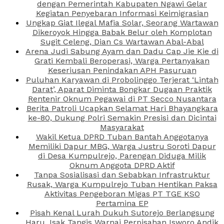
dengan Pemerintah Kabupaten Ngawi Gelar
Kegiatan Penyebaran Informasi Keimigrasian
Ungkap Giat Ilegal Mafia Solar, Seorang Wartawan
Dikeroyok Hingga Babak Belur oleh Komplotan
Sugit Celeng, Dian Cs Wartawan Abal-Abal
Arena Judi Sabung Ayam dan Dadu Cap Jie Kie di
Grati Kembali Beroperasi, Warga Pertanyakan
Keseriusan Penindakan APH Pasuruan
Puluhan Karyawan di Probolinggo Terjerat ‘Lintah
Darat’, Aparat Diminta Bongkar Dugaan Praktik
Rentenir Oknum Pegawai di PT Secco Nusantara
Berita Patroli Ucapkan Selamat Hari Bhayangkara
ke-80, Dukung Polri Semakin Presisi dan Dicintai
Masyarakat
Wakil Ketua DPRD Tuban Bantah Anggotanya
Memiliki Dapur MBG, Warga Justru Soroti Dapur
di Desa Kumpulrejo, Parengan Diduga Milik
Oknum Anggota DPRD Aktif
Tanpa Sosialisasi dan Sebabkan Infrastruktur
Rusak, Warga Kumpulrejo Tuban Hentikan Paksa
Aktivitas Pengeboran Migas PT TGE KSO
Pertamina EP
Pisah Kenal Lurah Dukuh Sutorejo Berlangsung
Haru, Isak Tangis Warnai Perpisahan Isworo Andik