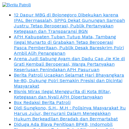
12 Dapur MBG di Bojonegoro Dibekukan karena
IPAL Bermasalah, SPPG Dekat Gunungan Sampah
Justru Tetap Beroperasi, Publik Pertanyakan
Ketegasan dan Transparansi BGN
APH Kabupaten Tuban Tutup Mata, Tambang
Ilegal Munarto di Grabakan Tetap Beroperasi
Pasca Pemberitaan, Publik Desak Bareskrim Polri
Ambil Alih Penanganan
Arena Judi Sabung Ayam dan Dadu Cap Jie Kie di
Grati Kembali Beroperasi, Warga Pertanyakan
Keseriusan Penindakan APH Pasuruan
Berita Patroli Ucapkan Selamat Hari Bhayangkara
ke-80, Dukung Polri Semakin Presisi dan Dicintai
Masyarakat
Bisnis Miras Ilegal Menggurita di Kota Blitar,
Ketegasan dan Nyali APH Dipertanyakan
Box Redaksi Berita Patroli
Didi Sungkono, S.H., M.H : Polisinya Masyarakat itu
Harus Jujur, Bernurani Dalam Menegakkan
Hukum Berkeadilan Beradab dan Bermartabat
Diduga Ada Biaya Penitipan BPKB, Indomobil