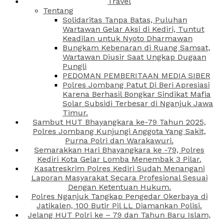
Travel
Tentang
Solidaritas Tanpa Batas, Puluhan
Wartawan Gelar Aksi di Kediri, Tuntut
Keadilan untuk Nyoto Dharmawan
Bungkam Kebenaran di Ruang Samsat,
Wartawan Diusir Saat Ungkap Dugaan
Pungli
PEDOMAN PEMBERITAAN MEDIA SIBER
Polres Jombang Patut Di Beri Apresiasi
Karena Berhasil Bongkar Sindikat Mafia
Solar Subsidi Terbesar di Nganjuk Jawa
Timur.
Sambut HUT Bhayangkara ke-79 Tahun 2025,
Polres Jombang Kunjungi Anggota Yang Sakit,
Purna Polri dan Warakawuri.
Semarakkan Hari Bhayangkara ke -79, Polres
Kediri Kota Gelar Lomba Menembak 3 Pilar.
Kasatreskrim Polres Kediri Sudah Menangani
Laporan Masyarakat Secara Profesional Sesuai
Dengan Ketentuan Hukum.
Polres Nganjuk Tangkap Pengedar Okerbaya di
Jatikalen, 100 Butir Pil LL Diamankan Polisi.
Jelang HUT Polri ke – 79 dan Tahun Baru Islam,