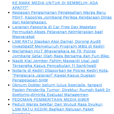
KE AWAK MEDIA UNTUK DI SEMBELIH, ADA
APA???”
Kesiapan Pengamanan Pengesahan Warga Baru
PSHT, Kapolres Jombang Periksa Kendaraan Dinas
dan Kelengkapan.
Layanan Pasporia di Car Free Day Magetan
Permudah Akses Pelayanan Keimigrasian bagi
Masyarakat
LSM RATU Siapkan Aksi Damai, Dorong Audit
Investigatif Menyeluruh Program MBG di Kediri
Meriahkan HUT Bhayangkara ke 79, Polres
Jombang Gelar Olah Raga Bersama dan Fun Bike.
Nasib Kiai Jember Fahim Mawardi Usai Jadi
Tersangka Kasus Pencabulan 11 Santriwati
Notaris di Kediri Dilaporkan ke Polres Kediri Kota,
“Pengacara Jalanan” Kawal Kasus Dugaan
Penggelapan SHM
Oknum Dokter belum lulus Specialis, tangani
Pasien Penderita Tumor, Direktur Rumah Sakit Dr
Soetomo,diminta Evaluasi Managemen
PEDOMAN PEMBERITAAN MEDIA SIBER
Peduli Warga Sekitar Dan Wujud Rasa Syukur,
LSM RATU KEDIRI Bagikan Ratusan Paket
Sembako