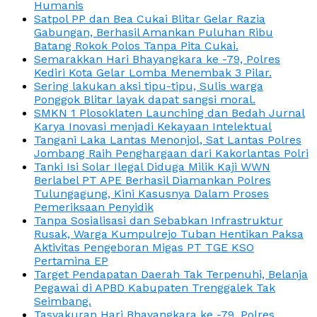
Humanis
Satpol PP dan Bea Cukai Blitar Gelar Razia
Gabungan, Berhasil Amankan Puluhan Ribu
Batang Rokok Polos Tanpa Pita Cukai.
Semarakkan Hari Bhayangkara ke -79, Polres
Kediri Kota Gelar Lomba Menembak 3 Pilar.
Sering lakukan aksi tipu-tipu, Sulis warga
Ponggok Blitar layak dapat sangsi moral.
SMKN 1 Plosoklaten Launching dan Bedah Jurnal
Karya Inovasi menjadi Kekayaan Intelektual
Tangani Laka Lantas Menonjol, Sat Lantas Polres
Jombang Raih Penghargaan dari Kakorlantas Polri
Tanki Isi Solar Ilegal Diduga Milik Kaji WWN
Berlabel PT APE Berhasil Diamankan Polres
Tulungagung, Kini Kasusnya Dalam Proses
Pemeriksaan Penyidik
Tanpa Sosialisasi dan Sebabkan Infrastruktur
Rusak, Warga Kumpulrejo Tuban Hentikan Paksa
Aktivitas Pengeboran Migas PT TGE KSO
Pertamina EP
Target Pendapatan Daerah Tak Terpenuhi, Belanja
Pegawai di APBD Kabupaten Trenggalek Tak
Seimbang.
Tasyakuran Hari Bhayangkara ke -79, Polres