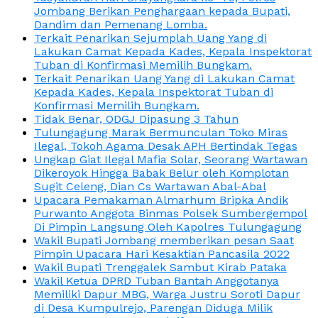
Jombang Berikan Penghargaan kepada Bupati,
Dandim dan Pemenang Lomba.
Terkait Penarikan Sejumplah Uang Yang di
Lakukan Camat Kepada Kades, Kepala Inspektorat
Tuban di Konfirmasi Memilih Bungkam.
Terkait Penarikan Uang Yang di Lakukan Camat
Kepada Kades, Kepala Inspektorat Tuban di
Konfirmasi Memilih Bungkam.
Tidak Benar, ODGJ Dipasung 3 Tahun
Tulungagung Marak Bermunculan Toko Miras
Ilegal, Tokoh Agama Desak APH Bertindak Tegas
Ungkap Giat Ilegal Mafia Solar, Seorang Wartawan
Dikeroyok Hingga Babak Belur oleh Komplotan
Sugit Celeng, Dian Cs Wartawan Abal-Abal
Upacara Pemakaman Almarhum Bripka Andik
Purwanto Anggota Binmas Polsek Sumbergempol
Di Pimpin Langsung Oleh Kapolres Tulungagung
Wakil Bupati Jombang memberikan pesan Saat
Pimpin Upacara Hari Kesaktian Pancasila 2022
Wakil Bupati Trenggalek Sambut Kirab Pataka
Wakil Ketua DPRD Tuban Bantah Anggotanya
Memiliki Dapur MBG, Warga Justru Soroti Dapur
di Desa Kumpulrejo, Parengan Diduga Milik