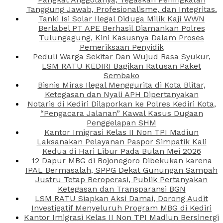
Tanggung Jawab, Profesionalisme, dan Integritas.
Tanki Isi Solar Ilegal Diduga Milik Kaji WWN
Berlabel PT APE Berhasil Diamankan Polres
Tulungagung, Kini Kasusnya Dalam Proses
Pemeriksaan Penyidik
Peduli Warga Sekitar Dan Wujud Rasa Syukur,
LSM RATU KEDIRI Bagikan Ratusan Paket
Sembako
Bisnis Miras Ilegal Menggurita di Kota Blitar,
Ketegasan dan Nyali APH Dipertanyakan
Notaris di Kediri Dilaporkan ke Polres Kediri Kota,
“Pengacara Jalanan” Kawal Kasus Dugaan
Penggelapan SHM
Kantor Imigrasi Kelas II Non TPI Madiun
Laksanakan Pelayanan Paspor Simpatik Kali
Kedua di Hari Libur Pada Bulan Mei 2026
12 Dapur MBG di Bojonegoro Dibekukan karena
IPAL Bermasalah, SPPG Dekat Gunungan Sampah
Justru Tetap Beroperasi, Publik Pertanyakan
Ketegasan dan Transparansi BGN
LSM RATU Siapkan Aksi Damai, Dorong Audit
Investigatif Menyeluruh Program MBG di Kediri
Kantor Imigrasi Kelas II Non TPI Madiun Bersinergi