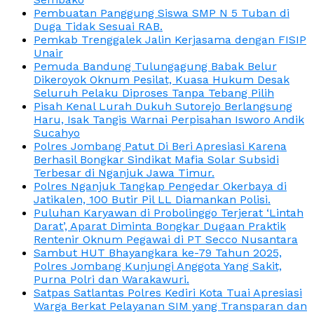
Pembuatan Panggung Siswa SMP N 5 Tuban di
Duga Tidak Sesuai RAB.
Pemkab Trenggalek Jalin Kerjasama dengan FISIP
Unair
Pemuda Bandung Tulungagung Babak Belur
Dikeroyok Oknum Pesilat, Kuasa Hukum Desak
Seluruh Pelaku Diproses Tanpa Tebang Pilih
Pisah Kenal Lurah Dukuh Sutorejo Berlangsung
Haru, Isak Tangis Warnai Perpisahan Isworo Andik
Sucahyo
Polres Jombang Patut Di Beri Apresiasi Karena
Berhasil Bongkar Sindikat Mafia Solar Subsidi
Terbesar di Nganjuk Jawa Timur.
Polres Nganjuk Tangkap Pengedar Okerbaya di
Jatikalen, 100 Butir Pil LL Diamankan Polisi.
Puluhan Karyawan di Probolinggo Terjerat ‘Lintah
Darat’, Aparat Diminta Bongkar Dugaan Praktik
Rentenir Oknum Pegawai di PT Secco Nusantara
Sambut HUT Bhayangkara ke-79 Tahun 2025,
Polres Jombang Kunjungi Anggota Yang Sakit,
Purna Polri dan Warakawuri.
Satpas Satlantas Polres Kediri Kota Tuai Apresiasi
Warga Berkat Pelayanan SIM yang Transparan dan