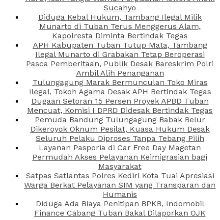
Sucahyo
Diduga Kebal Hukum, Tambang Ilegal Milik
Munarto di Tuban Terus Menggerus Alam,
Kapolresta Diminta Bertindak Tegas
APH Kabupaten Tuban Tutup Mata, Tambang
Ilegal Munarto di Grabakan Tetap Beroperasi
Pasca Pemberitaan, Publik Desak Bareskrim Polri
Ambil Alih Penanganan
Tulungagung Marak Bermunculan Toko Miras
Ilegal, Tokoh Agama Desak APH Bertindak Tegas
Dugaan Setoran 15 Persen Proyek APBD Tuban
Mencuat, Komisi I DPRD Didesak Bertindak Tegas
Pemuda Bandung Tulungagung Babak Belur
Dikeroyok Oknum Pesilat, Kuasa Hukum Desak
Seluruh Pelaku Diproses Tanpa Tebang Pilih
Layanan Pasporia di Car Free Day Magetan
Permudah Akses Pelayanan Keimigrasian bagi
Masyarakat
Satpas Satlantas Polres Kediri Kota Tuai Apresiasi
Warga Berkat Pelayanan SIM yang Transparan dan
Humanis
Diduga Ada Biaya Penitipan BPKB, Indomobil
Finance Cabang Tuban Bakal Dilaporkan OJK