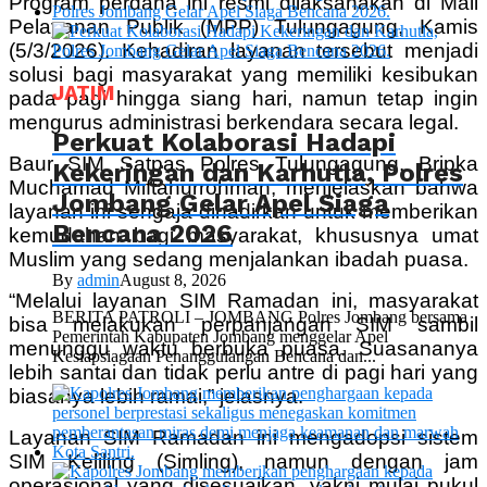
Program perdana ini resmi dilaksanakan di Mall
Pelayanan Publik (MPP) Tulungagung, Kamis
(5/3/2026). Kehadiran layanan tersebut menjadi
solusi bagi masyarakat yang memiliki kesibukan
JATIM
pada pagi hingga siang hari, namun tetap ingin
mengurus administrasi berkendara secara legal.
Perkuat Kolaborasi Hadapi
Baur SIM Satpas Polres Tulungagung, Bripka
Kekeringan dan Karhutla, Polres
Muchamad Miftahurrohman, menjelaskan bahwa
Jombang Gelar Apel Siaga
layanan ini sengaja dihadirkan untuk memberikan
Bencana 2026
kemudahan bagi masyarakat, khususnya umat
Muslim yang sedang menjalankan ibadah puasa.
By
admin
August 8, 2026
“Melalui layanan SIM Ramadan ini, masyarakat
BERITA PATROLI – JOMBANG Polres Jombang bersama
bisa melakukan perpanjangan SIM sambil
Pemerintah Kabupaten Jombang menggelar Apel
menunggu waktu berbuka puasa. Suasananya
Kesiapsiagaan Penanggulangan Bencana dan...
lebih santai dan tidak perlu antre di pagi hari yang
biasanya lebih ramai,” jelasnya.
Layanan SIM Ramadan ini mengadopsi sistem
SIM Keliling (Simling), namun dengan jam
operasional yang disesuaikan, yakni mulai pukul