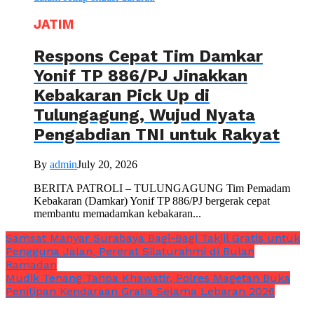
JATIM
Respons Cepat Tim Damkar
Yonif TP 886/PJ Jinakkan
Kebakaran Pick Up di
Tulungagung, Wujud Nyata
Pengabdian TNI untuk Rakyat
By
admin
July 20, 2026
BERITA PATROLI – TULUNGAGUNG Tim Pemadam
Kebakaran (Damkar) Yonif TP 886/PJ bergerak cepat
membantu memadamkan kebakaran...
Samsat Manyar Surabaya Bagi-Bagi Takjil Gratis untuk
Pengguna Jalan, Pererat Silaturahmi di Bulan
Ramadan
Mudik Tenang Tanpa Khawatir, Polres Magetan Buka
Penitipan Kendaraan Gratis Selama Lebaran 2026