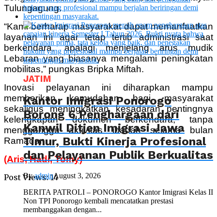
Tulungagung.
“Kami berharap masyarakat dapat memanfaatkan
layanan ini agar tetap tertib administrasi saat
berkendara, apalagi menjelang arus mudik
Lebaran yang biasanya mengalami peningkatan
mobilitas,” pungkas Bripka Miftah.
JATIM
Inovasi pelayanan ini diharapkan mampu
memberikan kemudahan bagi masyarakat
Kantor Imigrasi Ponorogo
sekaligus meningkatkan kesadaran pentingnya
Borong 6 Penghargaan dari
kelengkapan dokumen berkendara, tanpa
Kanwil Ditjen Imigrasi Jawa
mengganggu aktivitas ibadah selama bulan
Timur, Bukti Kinerja Profesional
Ramadan.
dan Pelayanan Publik Berkualitas
(Aris, Hadi, Tomy)
By
admin
August 3, 2026
Post Views:
14
BERITA PATROLI – PONOROGO Kantor Imigrasi Kelas II
Non TPI Ponorogo kembali mencatatkan prestasi
membanggakan dengan...