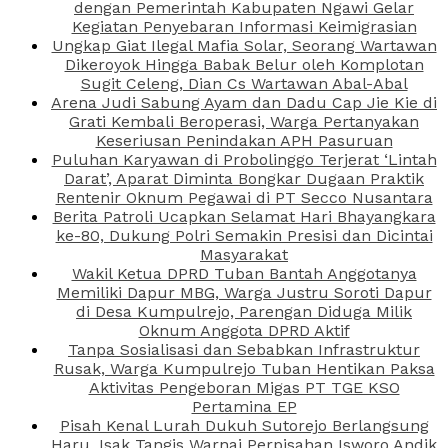
dengan Pemerintah Kabupaten Ngawi Gelar
Kegiatan Penyebaran Informasi Keimigrasian
Ungkap Giat Ilegal Mafia Solar, Seorang Wartawan
Dikeroyok Hingga Babak Belur oleh Komplotan
Sugit Celeng, Dian Cs Wartawan Abal-Abal
Arena Judi Sabung Ayam dan Dadu Cap Jie Kie di
Grati Kembali Beroperasi, Warga Pertanyakan
Keseriusan Penindakan APH Pasuruan
Puluhan Karyawan di Probolinggo Terjerat ‘Lintah
Darat’, Aparat Diminta Bongkar Dugaan Praktik
Rentenir Oknum Pegawai di PT Secco Nusantara
Berita Patroli Ucapkan Selamat Hari Bhayangkara
ke-80, Dukung Polri Semakin Presisi dan Dicintai
Masyarakat
Wakil Ketua DPRD Tuban Bantah Anggotanya
Memiliki Dapur MBG, Warga Justru Soroti Dapur
di Desa Kumpulrejo, Parengan Diduga Milik
Oknum Anggota DPRD Aktif
Tanpa Sosialisasi dan Sebabkan Infrastruktur
Rusak, Warga Kumpulrejo Tuban Hentikan Paksa
Aktivitas Pengeboran Migas PT TGE KSO
Pertamina EP
Pisah Kenal Lurah Dukuh Sutorejo Berlangsung
Haru, Isak Tangis Warnai Perpisahan Isworo Andik