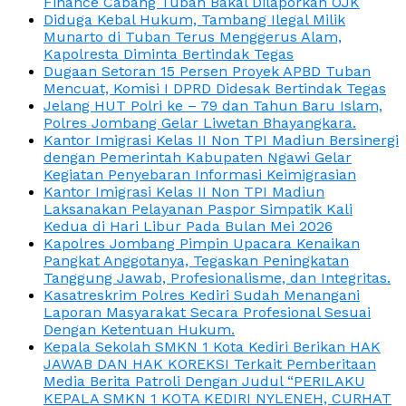
Finance Cabang Tuban Bakal Dilaporkan OJK
Diduga Kebal Hukum, Tambang Ilegal Milik
Munarto di Tuban Terus Menggerus Alam,
Kapolresta Diminta Bertindak Tegas
Dugaan Setoran 15 Persen Proyek APBD Tuban
Mencuat, Komisi I DPRD Didesak Bertindak Tegas
Jelang HUT Polri ke – 79 dan Tahun Baru Islam,
Polres Jombang Gelar Liwetan Bhayangkara.
Kantor Imigrasi Kelas II Non TPI Madiun Bersinergi
dengan Pemerintah Kabupaten Ngawi Gelar
Kegiatan Penyebaran Informasi Keimigrasian
Kantor Imigrasi Kelas II Non TPI Madiun
Laksanakan Pelayanan Paspor Simpatik Kali
Kedua di Hari Libur Pada Bulan Mei 2026
Kapolres Jombang Pimpin Upacara Kenaikan
Pangkat Anggotanya, Tegaskan Peningkatan
Tanggung Jawab, Profesionalisme, dan Integritas.
Kasatreskrim Polres Kediri Sudah Menangani
Laporan Masyarakat Secara Profesional Sesuai
Dengan Ketentuan Hukum.
Kepala Sekolah SMKN 1 Kota Kediri Berikan HAK
JAWAB DAN HAK KOREKSI Terkait Pemberitaan
Media Berita Patroli Dengan Judul “PERILAKU
KEPALA SMKN 1 KOTA KEDIRI NYLENEH, CURHAT