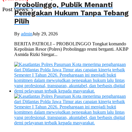
Probolinggo, Publik Menanti
Post Views:
5
Penegakan Hukum Tanpa Tebang
Pilih
By
admin
July 29, 2026
BERITA PATROLI – PROBOLINGGO Tongkat komando
Kepolisian Resor (Polres) Probolinggo resmi berganti. AKBP
Asmida Rizki Siregar...