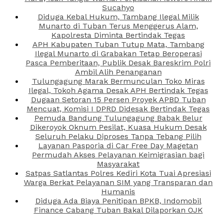
Sucahyo
Diduga Kebal Hukum, Tambang Ilegal Milik
Munarto di Tuban Terus Menggerus Alam,
Kapolresta Diminta Bertindak Tegas
APH Kabupaten Tuban Tutup Mata, Tambang
Ilegal Munarto di Grabakan Tetap Beroperasi
Pasca Pemberitaan, Publik Desak Bareskrim Polri
Ambil Alih Penanganan
Tulungagung Marak Bermunculan Toko Miras
Ilegal, Tokoh Agama Desak APH Bertindak Tegas
Dugaan Setoran 15 Persen Proyek APBD Tuban
Mencuat, Komisi I DPRD Didesak Bertindak Tegas
Pemuda Bandung Tulungagung Babak Belur
Dikeroyok Oknum Pesilat, Kuasa Hukum Desak
Seluruh Pelaku Diproses Tanpa Tebang Pilih
Layanan Pasporia di Car Free Day Magetan
Permudah Akses Pelayanan Keimigrasian bagi
Masyarakat
Satpas Satlantas Polres Kediri Kota Tuai Apresiasi
Warga Berkat Pelayanan SIM yang Transparan dan
Humanis
Diduga Ada Biaya Penitipan BPKB, Indomobil
Finance Cabang Tuban Bakal Dilaporkan OJK