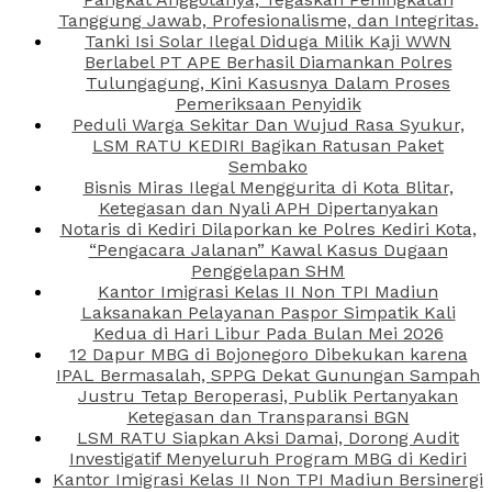
Tanggung Jawab, Profesionalisme, dan Integritas.
Tanki Isi Solar Ilegal Diduga Milik Kaji WWN
Berlabel PT APE Berhasil Diamankan Polres
Tulungagung, Kini Kasusnya Dalam Proses
Pemeriksaan Penyidik
Peduli Warga Sekitar Dan Wujud Rasa Syukur,
LSM RATU KEDIRI Bagikan Ratusan Paket
Sembako
Bisnis Miras Ilegal Menggurita di Kota Blitar,
Ketegasan dan Nyali APH Dipertanyakan
Notaris di Kediri Dilaporkan ke Polres Kediri Kota,
“Pengacara Jalanan” Kawal Kasus Dugaan
Penggelapan SHM
Kantor Imigrasi Kelas II Non TPI Madiun
Laksanakan Pelayanan Paspor Simpatik Kali
Kedua di Hari Libur Pada Bulan Mei 2026
12 Dapur MBG di Bojonegoro Dibekukan karena
IPAL Bermasalah, SPPG Dekat Gunungan Sampah
Justru Tetap Beroperasi, Publik Pertanyakan
Ketegasan dan Transparansi BGN
LSM RATU Siapkan Aksi Damai, Dorong Audit
Investigatif Menyeluruh Program MBG di Kediri
Kantor Imigrasi Kelas II Non TPI Madiun Bersinergi