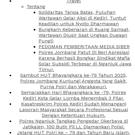
Travel
Tentang
Solidaritas Tanpa Batas, Puluhan
Wartawan Gelar Aksi di Kediri, Tuntut
Keadilan untuk Nyoto Dharmawan
Bungkam Kebenaran di Ruang Samsat,
Wartawan Diusir Saat Ungkap Dugaan
Pungli
PEDOMAN PEMBERITAAN MEDIA SIBER
Polres Jombang Patut Di Beri Apresiasi
Karena Berhasil Bongkar Sindikat Mafia
Solar Subsidi Terbesar di Nganjuk Jawa
Timur.
Sambut HUT Bhayangkara ke-79 Tahun 2025,
Polres Jombang Kunjungi Anggota Yang Sakit,
Purna Polri dan Warakawuri.
Semarakkan Hari Bhayangkara ke -79, Polres
Kediri Kota Gelar Lomba Menembak 3 Pilar.
Kasatreskrim Polres Kediri Sudah Menangani
Laporan Masyarakat Secara Profesional Sesuai
Dengan Ketentuan Hukum.
Polres Nganjuk Tangkap Pengedar Okerbaya di
Jatikalen, 100 Butir Pil LL Diamankan Polisi.
Jelang HUT Polri ke – 79 dan Tahun Baru Islam,