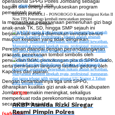
operasional SPPG Polres Jombang sebagai
By
admin
August 3, 2026
bagian dari sinergi menyukseskan program
pemerintah pusat.
BERITA PATROLI – PONOROGO Kantor Imigrasi Kelas II
Non TPI Ponorogo kembali mencatatkan prestasi
Ia memastikan pelaksanaan pemenuhan gizi bagi
membanggakan dengan...
anak-anak TK, SD, hingga SMP sejauh ini
berjalan baik tanpa ditemukan kendala berarti
maupun kejadian yang tidak diinginkan.
Peresmian ditandai dengan penandatanganan
prasasti, penekanan tombol simbolis oleh
perwakilan BGN, pemotongan pita di SPPG Gudo,
serta peninjauan langsung fasilitas gedung oleh
Kapolres dan jajaran.
Dengan bertambahnya tiga unit SPPG,
diharapkan kualitas gizi anak-anak di Kabupaten
Jombang semakin meningkat, sekaligus
JATIM
memperkuat roda perekonomian masyarakat
AKBP Asmida Rizki Siregar
secara berkelanjutan.
Resmi Pimpin Polres
(safrudin)