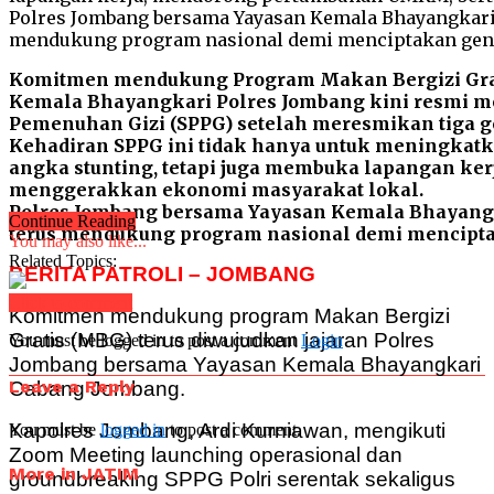
Komitmen mendukung Program Makan Bergizi Grati
Kemala Bhayangkari Polres Jombang kini resmi me
Pemenuhan Gizi (SPPG) setelah meresmikan tiga ge
Kehadiran SPPG ini tidak hanya untuk meningkatk
angka stunting, tetapi juga membuka lapangan k
menggerakkan ekonomi masyarakat lokal.
Polres Jombang bersama Yayasan Kemala Bhayan
Continue Reading
terus mendukung program nasional demi menciptaka
You may also like...
Related Topics:
BERITA PATROLI – JOMBANG
Click to comment
Komitmen mendukung program Makan Bergizi
Gratis (MBG) terus diwujudkan jajaran Polres
You must be logged in to post a comment
Login
Jombang bersama Yayasan Kemala Bhayangkari
Leave a Reply
Cabang Jombang.
Kapolres Jombang, Ardi Kurniawan, mengikuti
You must be
logged in
to post a comment.
Zoom Meeting launching operasional dan
More in JATIM
groundbreaking SPPG Polri serentak sekaligus