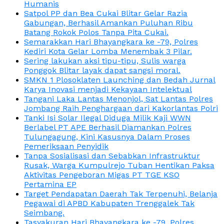
Humanis
Satpol PP dan Bea Cukai Blitar Gelar Razia
Gabungan, Berhasil Amankan Puluhan Ribu
Batang Rokok Polos Tanpa Pita Cukai.
Semarakkan Hari Bhayangkara ke -79, Polres
Kediri Kota Gelar Lomba Menembak 3 Pilar.
Sering lakukan aksi tipu-tipu, Sulis warga
Ponggok Blitar layak dapat sangsi moral.
SMKN 1 Plosoklaten Launching dan Bedah Jurnal
Karya Inovasi menjadi Kekayaan Intelektual
Tangani Laka Lantas Menonjol, Sat Lantas Polres
Jombang Raih Penghargaan dari Kakorlantas Polri
Tanki Isi Solar Ilegal Diduga Milik Kaji WWN
Berlabel PT APE Berhasil Diamankan Polres
Tulungagung, Kini Kasusnya Dalam Proses
Pemeriksaan Penyidik
Tanpa Sosialisasi dan Sebabkan Infrastruktur
Rusak, Warga Kumpulrejo Tuban Hentikan Paksa
Aktivitas Pengeboran Migas PT TGE KSO
Pertamina EP
Target Pendapatan Daerah Tak Terpenuhi, Belanja
Pegawai di APBD Kabupaten Trenggalek Tak
Seimbang.
Tasyakuran Hari Bhayangkara ke -79, Polres