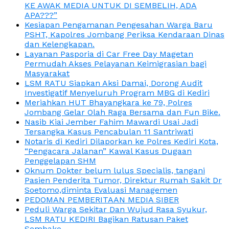
KE AWAK MEDIA UNTUK DI SEMBELIH, ADA
APA???”
Kesiapan Pengamanan Pengesahan Warga Baru
PSHT, Kapolres Jombang Periksa Kendaraan Dinas
dan Kelengkapan.
Layanan Pasporia di Car Free Day Magetan
Permudah Akses Pelayanan Keimigrasian bagi
Masyarakat
LSM RATU Siapkan Aksi Damai, Dorong Audit
Investigatif Menyeluruh Program MBG di Kediri
Meriahkan HUT Bhayangkara ke 79, Polres
Jombang Gelar Olah Raga Bersama dan Fun Bike.
Nasib Kiai Jember Fahim Mawardi Usai Jadi
Tersangka Kasus Pencabulan 11 Santriwati
Notaris di Kediri Dilaporkan ke Polres Kediri Kota,
“Pengacara Jalanan” Kawal Kasus Dugaan
Penggelapan SHM
Oknum Dokter belum lulus Specialis, tangani
Pasien Penderita Tumor, Direktur Rumah Sakit Dr
Soetomo,diminta Evaluasi Managemen
PEDOMAN PEMBERITAAN MEDIA SIBER
Peduli Warga Sekitar Dan Wujud Rasa Syukur,
LSM RATU KEDIRI Bagikan Ratusan Paket
Sembako