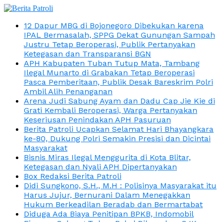
12 Dapur MBG di Bojonegoro Dibekukan karena
IPAL Bermasalah, SPPG Dekat Gunungan Sampah
Justru Tetap Beroperasi, Publik Pertanyakan
Ketegasan dan Transparansi BGN
APH Kabupaten Tuban Tutup Mata, Tambang
Ilegal Munarto di Grabakan Tetap Beroperasi
Pasca Pemberitaan, Publik Desak Bareskrim Polri
Ambil Alih Penanganan
Arena Judi Sabung Ayam dan Dadu Cap Jie Kie di
Grati Kembali Beroperasi, Warga Pertanyakan
Keseriusan Penindakan APH Pasuruan
Berita Patroli Ucapkan Selamat Hari Bhayangkara
ke-80, Dukung Polri Semakin Presisi dan Dicintai
Masyarakat
Bisnis Miras Ilegal Menggurita di Kota Blitar,
Ketegasan dan Nyali APH Dipertanyakan
Box Redaksi Berita Patroli
Didi Sungkono, S.H., M.H : Polisinya Masyarakat itu
Harus Jujur, Bernurani Dalam Menegakkan
Hukum Berkeadilan Beradab dan Bermartabat
Diduga Ada Biaya Penitipan BPKB, Indomobil