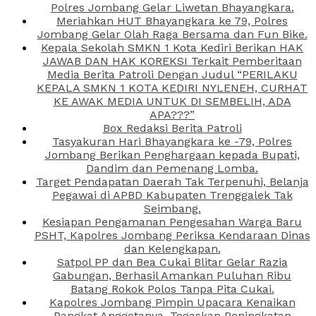
Polres Jombang Gelar Liwetan Bhayangkara.
Meriahkan HUT Bhayangkara ke 79, Polres
Jombang Gelar Olah Raga Bersama dan Fun Bike.
Kepala Sekolah SMKN 1 Kota Kediri Berikan HAK
JAWAB DAN HAK KOREKSI Terkait Pemberitaan
Media Berita Patroli Dengan Judul “PERILAKU
KEPALA SMKN 1 KOTA KEDIRI NYLENEH, CURHAT
KE AWAK MEDIA UNTUK DI SEMBELIH, ADA
APA???”
Box Redaksi Berita Patroli
Tasyakuran Hari Bhayangkara ke -79, Polres
Jombang Berikan Penghargaan kepada Bupati,
Dandim dan Pemenang Lomba.
Target Pendapatan Daerah Tak Terpenuhi, Belanja
Pegawai di APBD Kabupaten Trenggalek Tak
Seimbang.
Kesiapan Pengamanan Pengesahan Warga Baru
PSHT, Kapolres Jombang Periksa Kendaraan Dinas
dan Kelengkapan.
Satpol PP dan Bea Cukai Blitar Gelar Razia
Gabungan, Berhasil Amankan Puluhan Ribu
Batang Rokok Polos Tanpa Pita Cukai.
Kapolres Jombang Pimpin Upacara Kenaikan
Pangkat Anggotanya, Tegaskan Peningkatan