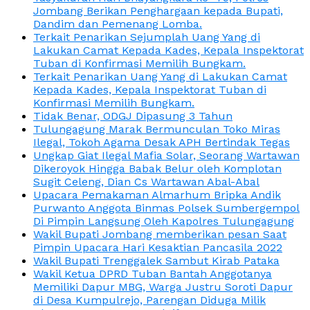
Jombang Berikan Penghargaan kepada Bupati,
Dandim dan Pemenang Lomba.
Terkait Penarikan Sejumplah Uang Yang di
Lakukan Camat Kepada Kades, Kepala Inspektorat
Tuban di Konfirmasi Memilih Bungkam.
Terkait Penarikan Uang Yang di Lakukan Camat
Kepada Kades, Kepala Inspektorat Tuban di
Konfirmasi Memilih Bungkam.
Tidak Benar, ODGJ Dipasung 3 Tahun
Tulungagung Marak Bermunculan Toko Miras
Ilegal, Tokoh Agama Desak APH Bertindak Tegas
Ungkap Giat Ilegal Mafia Solar, Seorang Wartawan
Dikeroyok Hingga Babak Belur oleh Komplotan
Sugit Celeng, Dian Cs Wartawan Abal-Abal
Upacara Pemakaman Almarhum Bripka Andik
Purwanto Anggota Binmas Polsek Sumbergempol
Di Pimpin Langsung Oleh Kapolres Tulungagung
Wakil Bupati Jombang memberikan pesan Saat
Pimpin Upacara Hari Kesaktian Pancasila 2022
Wakil Bupati Trenggalek Sambut Kirab Pataka
Wakil Ketua DPRD Tuban Bantah Anggotanya
Memiliki Dapur MBG, Warga Justru Soroti Dapur
di Desa Kumpulrejo, Parengan Diduga Milik