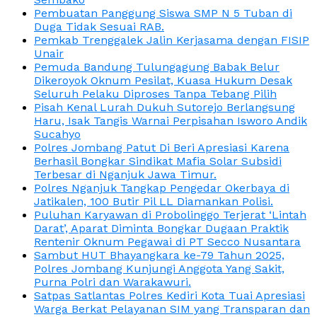
Pembuatan Panggung Siswa SMP N 5 Tuban di
Duga Tidak Sesuai RAB.
Pemkab Trenggalek Jalin Kerjasama dengan FISIP
Unair
Pemuda Bandung Tulungagung Babak Belur
Dikeroyok Oknum Pesilat, Kuasa Hukum Desak
Seluruh Pelaku Diproses Tanpa Tebang Pilih
Pisah Kenal Lurah Dukuh Sutorejo Berlangsung
Haru, Isak Tangis Warnai Perpisahan Isworo Andik
Sucahyo
Polres Jombang Patut Di Beri Apresiasi Karena
Berhasil Bongkar Sindikat Mafia Solar Subsidi
Terbesar di Nganjuk Jawa Timur.
Polres Nganjuk Tangkap Pengedar Okerbaya di
Jatikalen, 100 Butir Pil LL Diamankan Polisi.
Puluhan Karyawan di Probolinggo Terjerat ‘Lintah
Darat’, Aparat Diminta Bongkar Dugaan Praktik
Rentenir Oknum Pegawai di PT Secco Nusantara
Sambut HUT Bhayangkara ke-79 Tahun 2025,
Polres Jombang Kunjungi Anggota Yang Sakit,
Purna Polri dan Warakawuri.
Satpas Satlantas Polres Kediri Kota Tuai Apresiasi
Warga Berkat Pelayanan SIM yang Transparan dan