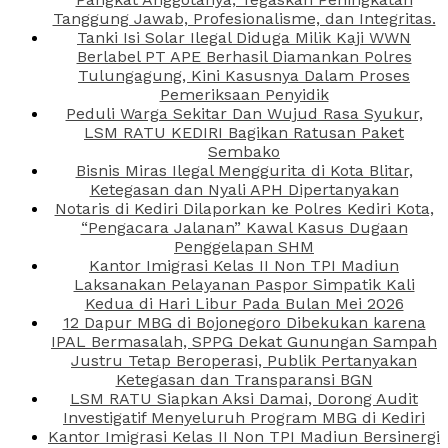
Tanggung Jawab, Profesionalisme, dan Integritas.
Tanki Isi Solar Ilegal Diduga Milik Kaji WWN
Berlabel PT APE Berhasil Diamankan Polres
Tulungagung, Kini Kasusnya Dalam Proses
Pemeriksaan Penyidik
Peduli Warga Sekitar Dan Wujud Rasa Syukur,
LSM RATU KEDIRI Bagikan Ratusan Paket
Sembako
Bisnis Miras Ilegal Menggurita di Kota Blitar,
Ketegasan dan Nyali APH Dipertanyakan
Notaris di Kediri Dilaporkan ke Polres Kediri Kota,
“Pengacara Jalanan” Kawal Kasus Dugaan
Penggelapan SHM
Kantor Imigrasi Kelas II Non TPI Madiun
Laksanakan Pelayanan Paspor Simpatik Kali
Kedua di Hari Libur Pada Bulan Mei 2026
12 Dapur MBG di Bojonegoro Dibekukan karena
IPAL Bermasalah, SPPG Dekat Gunungan Sampah
Justru Tetap Beroperasi, Publik Pertanyakan
Ketegasan dan Transparansi BGN
LSM RATU Siapkan Aksi Damai, Dorong Audit
Investigatif Menyeluruh Program MBG di Kediri
Kantor Imigrasi Kelas II Non TPI Madiun Bersinergi