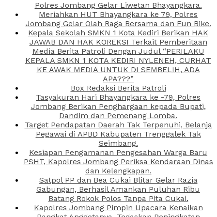
Polres Jombang Gelar Liwetan Bhayangkara.
Meriahkan HUT Bhayangkara ke 79, Polres
Jombang Gelar Olah Raga Bersama dan Fun Bike.
Kepala Sekolah SMKN 1 Kota Kediri Berikan HAK
JAWAB DAN HAK KOREKSI Terkait Pemberitaan
Media Berita Patroli Dengan Judul “PERILAKU
KEPALA SMKN 1 KOTA KEDIRI NYLENEH, CURHAT
KE AWAK MEDIA UNTUK DI SEMBELIH, ADA
APA???”
Box Redaksi Berita Patroli
Tasyakuran Hari Bhayangkara ke -79, Polres
Jombang Berikan Penghargaan kepada Bupati,
Dandim dan Pemenang Lomba.
Target Pendapatan Daerah Tak Terpenuhi, Belanja
Pegawai di APBD Kabupaten Trenggalek Tak
Seimbang.
Kesiapan Pengamanan Pengesahan Warga Baru
PSHT, Kapolres Jombang Periksa Kendaraan Dinas
dan Kelengkapan.
Satpol PP dan Bea Cukai Blitar Gelar Razia
Gabungan, Berhasil Amankan Puluhan Ribu
Batang Rokok Polos Tanpa Pita Cukai.
Kapolres Jombang Pimpin Upacara Kenaikan
Pangkat Anggotanya, Tegaskan Peningkatan