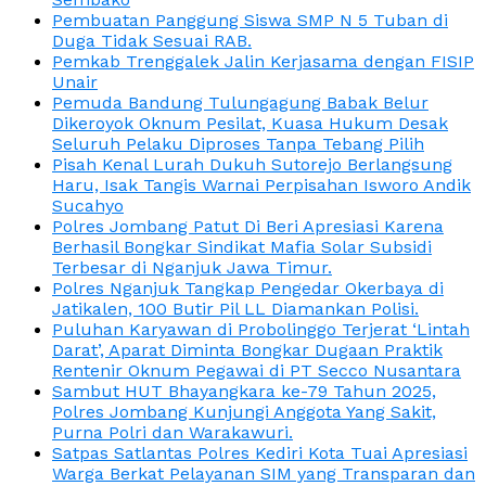
Pembuatan Panggung Siswa SMP N 5 Tuban di
Duga Tidak Sesuai RAB.
Pemkab Trenggalek Jalin Kerjasama dengan FISIP
Unair
Pemuda Bandung Tulungagung Babak Belur
Dikeroyok Oknum Pesilat, Kuasa Hukum Desak
Seluruh Pelaku Diproses Tanpa Tebang Pilih
Pisah Kenal Lurah Dukuh Sutorejo Berlangsung
Haru, Isak Tangis Warnai Perpisahan Isworo Andik
Sucahyo
Polres Jombang Patut Di Beri Apresiasi Karena
Berhasil Bongkar Sindikat Mafia Solar Subsidi
Terbesar di Nganjuk Jawa Timur.
Polres Nganjuk Tangkap Pengedar Okerbaya di
Jatikalen, 100 Butir Pil LL Diamankan Polisi.
Puluhan Karyawan di Probolinggo Terjerat ‘Lintah
Darat’, Aparat Diminta Bongkar Dugaan Praktik
Rentenir Oknum Pegawai di PT Secco Nusantara
Sambut HUT Bhayangkara ke-79 Tahun 2025,
Polres Jombang Kunjungi Anggota Yang Sakit,
Purna Polri dan Warakawuri.
Satpas Satlantas Polres Kediri Kota Tuai Apresiasi
Warga Berkat Pelayanan SIM yang Transparan dan