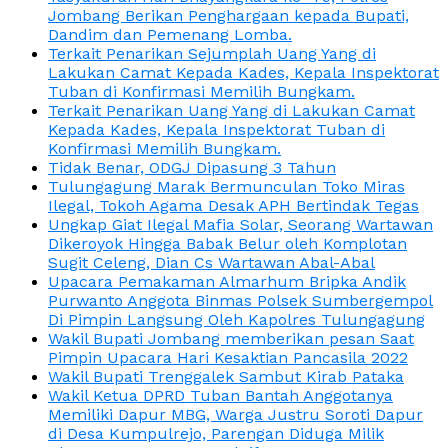
Jombang Berikan Penghargaan kepada Bupati,
Dandim dan Pemenang Lomba.
Terkait Penarikan Sejumplah Uang Yang di
Lakukan Camat Kepada Kades, Kepala Inspektorat
Tuban di Konfirmasi Memilih Bungkam.
Terkait Penarikan Uang Yang di Lakukan Camat
Kepada Kades, Kepala Inspektorat Tuban di
Konfirmasi Memilih Bungkam.
Tidak Benar, ODGJ Dipasung 3 Tahun
Tulungagung Marak Bermunculan Toko Miras
Ilegal, Tokoh Agama Desak APH Bertindak Tegas
Ungkap Giat Ilegal Mafia Solar, Seorang Wartawan
Dikeroyok Hingga Babak Belur oleh Komplotan
Sugit Celeng, Dian Cs Wartawan Abal-Abal
Upacara Pemakaman Almarhum Bripka Andik
Purwanto Anggota Binmas Polsek Sumbergempol
Di Pimpin Langsung Oleh Kapolres Tulungagung
Wakil Bupati Jombang memberikan pesan Saat
Pimpin Upacara Hari Kesaktian Pancasila 2022
Wakil Bupati Trenggalek Sambut Kirab Pataka
Wakil Ketua DPRD Tuban Bantah Anggotanya
Memiliki Dapur MBG, Warga Justru Soroti Dapur
di Desa Kumpulrejo, Parengan Diduga Milik