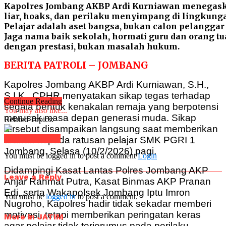
Kapolres Jombang AKBP Ardi Kurniawan menegaskan
liar, hoaks, dan perilaku menyimpang di lingkung
Pelajar adalah aset bangsa, bukan calon pelangga
Jaga nama baik sekolah, hormati guru dan orang tua
dengan prestasi, bukan masalah hukum.
BERITA PATROLI – JOMBANG
Kapolres Jombang AKBP Ardi Kurniawan, S.H.,
S.I.K., CPHR menyatakan sikap tegas terhadap
Continue Reading
segala bentuk kenakalan remaja yang berpotensi
You may also like...
merusak masa depan generasi muda. Sikap
Related Topics:
tersebut disampaikan langsung saat memberikan
Click to comment
arahan kepada ratusan pelajar SMK PGRI 1
Jombang, Selasa (10/2/2026) pagi.
You must be logged in to post a comment
Login
Didampingi Kasat Lantas Polres Jombang AKP
Leave a Reply
Anjar Rahmat Putra, Kasat Binmas AKP Pranan
Edi, serta Wakapolsek Jombang Iptu Imron
You must be
logged in
to post a comment.
Nugroho, Kapolres hadir tidak sekadar memberi
motivasi, tetapi memberikan peringatan keras
More in JATIM
agar pelajar tidak terjerumus pada perilaku