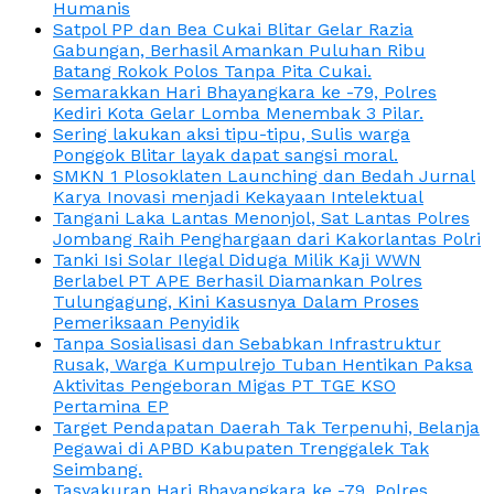
Humanis
Satpol PP dan Bea Cukai Blitar Gelar Razia
Gabungan, Berhasil Amankan Puluhan Ribu
Batang Rokok Polos Tanpa Pita Cukai.
Semarakkan Hari Bhayangkara ke -79, Polres
Kediri Kota Gelar Lomba Menembak 3 Pilar.
Sering lakukan aksi tipu-tipu, Sulis warga
Ponggok Blitar layak dapat sangsi moral.
SMKN 1 Plosoklaten Launching dan Bedah Jurnal
Karya Inovasi menjadi Kekayaan Intelektual
Tangani Laka Lantas Menonjol, Sat Lantas Polres
Jombang Raih Penghargaan dari Kakorlantas Polri
Tanki Isi Solar Ilegal Diduga Milik Kaji WWN
Berlabel PT APE Berhasil Diamankan Polres
Tulungagung, Kini Kasusnya Dalam Proses
Pemeriksaan Penyidik
Tanpa Sosialisasi dan Sebabkan Infrastruktur
Rusak, Warga Kumpulrejo Tuban Hentikan Paksa
Aktivitas Pengeboran Migas PT TGE KSO
Pertamina EP
Target Pendapatan Daerah Tak Terpenuhi, Belanja
Pegawai di APBD Kabupaten Trenggalek Tak
Seimbang.
Tasyakuran Hari Bhayangkara ke -79, Polres