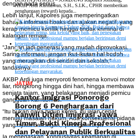
dengan nada serius.
AKBP Ardi Kurniawan, S.H., S.I.K., CPHR memberikan
penghargaan (reward) kepada...
Lebih lanjut, Kapolres juga memperingatkan
bahaya informasi hoaks dan ajakan negatif, yang
kerap memicu konflik hingga tindak kriminal di
kalangan remaja.
“Jangan jadi generasi yang mudah diprovokasi.
Saring informasi, jangan ikut-ikutan hal bodoh
yang merugikan diri sendiri dan sekolah,”
tandasnya.
AKBP Ardi juga menyoroti fenomena konvoi motor
JATIM
liar, nongkrong hingga dini hari, hingga membawa
senjata tajam, yang belakangan menjadi pemicu
Kantor Imigrasi Ponorogo
gangguan kamtibmas.
Borong 6 Penghargaan dari
“Itu bukan gaya hidup keren, itu jalan cepat
Kanwil Ditjen Imigrasi Jawa
menuju masalah hukum. Ada konsekuensi pidana
Timur, Bukti Kinerja Profesional
yang nyata dan tegas,” peringatannya.
dan Pelayanan Publik Berkualitas
Ia menegaskan, kondusivitas keamanan di