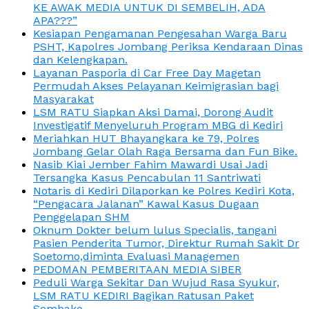
KE AWAK MEDIA UNTUK DI SEMBELIH, ADA
APA???”
Kesiapan Pengamanan Pengesahan Warga Baru
PSHT, Kapolres Jombang Periksa Kendaraan Dinas
dan Kelengkapan.
Layanan Pasporia di Car Free Day Magetan
Permudah Akses Pelayanan Keimigrasian bagi
Masyarakat
LSM RATU Siapkan Aksi Damai, Dorong Audit
Investigatif Menyeluruh Program MBG di Kediri
Meriahkan HUT Bhayangkara ke 79, Polres
Jombang Gelar Olah Raga Bersama dan Fun Bike.
Nasib Kiai Jember Fahim Mawardi Usai Jadi
Tersangka Kasus Pencabulan 11 Santriwati
Notaris di Kediri Dilaporkan ke Polres Kediri Kota,
“Pengacara Jalanan” Kawal Kasus Dugaan
Penggelapan SHM
Oknum Dokter belum lulus Specialis, tangani
Pasien Penderita Tumor, Direktur Rumah Sakit Dr
Soetomo,diminta Evaluasi Managemen
PEDOMAN PEMBERITAAN MEDIA SIBER
Peduli Warga Sekitar Dan Wujud Rasa Syukur,
LSM RATU KEDIRI Bagikan Ratusan Paket
Sembako