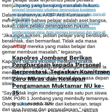
menyimpang yang berujung masalah hukum.
Dalam arahannya, AKBP Ardi Kurniawan
menegaskan bahwa pelajar adalah aset bangsa,
bukan calon pelaku pelanggaran hukum.
“Jika ingin sukses, jadilah pelajar yang berdisiplin,
berakhlak, dan bermanfaat. Tidak ada masa
JATIM
depan bagi mereka yang malas belajar dan
gemar membuat masalah,” tegasnya.
Kapolres Jombang Berikan
Kapolres secara eksplisit melarang praktik
Penghargaan kepada Personel
perundungan (bullying) di lingkungan sekolah. Ia
Berprestasi, Tegaskan Komitmen
menegaskan tidak akan mentolerir tindakan saling
Zero Miras dan Kesiapan
menindas yang merusak mental dan masa depan
siswa.
Pengamanan Muktamar NU ke-
35
“Saya tidak ingin mendengar ada satu pun siswa
SMK PGRI 1 Jombang yang membully temannya.
By
admin
August 5, 2026
Orang sukses tidak lahir dari kebencian, tetapi
dari rasa hormat dan persaudaraan,” ujarnya
BERITA PATROLI – JOMBANG Kapolres Jombang,