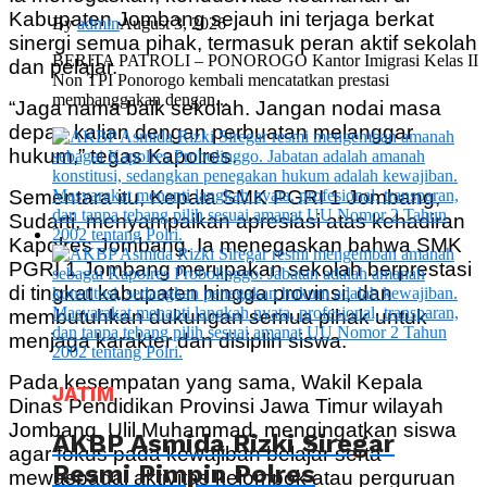
Kabupaten Jombang sejauh ini terjaga berkat
By
admin
August 3, 2026
sinergi semua pihak, termasuk peran aktif sekolah
BERITA PATROLI – PONOROGO Kantor Imigrasi Kelas II
dan pelajar.
Non TPI Ponorogo kembali mencatatkan prestasi
membanggakan dengan...
“Jaga nama baik sekolah. Jangan nodai masa
depan kalian dengan perbuatan melanggar
hukum,” tegas Kapolres.
Sementara itu, Kepala SMK PGRI 1 Jombang,
Sudarti, menyampaikan apresiasi atas kehadiran
Kapolres Jombang. Ia menegaskan bahwa SMK
PGRI 1 Jombang merupakan sekolah berprestasi
di tingkat kabupaten hingga provinsi, dan
membutuhkan dukungan semua pihak untuk
menjaga karakter dan disiplin siswa.
Pada kesempatan yang sama, Wakil Kepala
JATIM
Dinas Pendidikan Provinsi Jawa Timur wilayah
Jombang, Ulil Muhammad, mengingatkan siswa
AKBP Asmida Rizki Siregar
agar fokus pada kewajiban belajar serta
Resmi Pimpin Polres
mewaspadai aktivitas kelompok atau perguruan