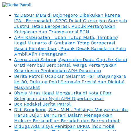
12 Dapur MBG di Bojonegoro Dibekukan karena
IPAL Bermasalah, SPPG Dekat Gunungan Sampah
Justru Tetap Beroperasi, Publik Pertanyakan
Ketegasan dan Transparansi BGN
APH Kabupaten Tuban Tutup Mata, Tambang
Ilegal Munarto di Grabakan Tetap Beroperasi
Pasca Pemberitaan, Publik Desak Bareskrim Polri
Ambil Alih Penanganan
Arena Judi Sabung Ayam dan Dadu Cap Jie Kie di
Grati Kembali Beroperasi, Warga Pertanyakan
Keseriusan Penindakan APH Pasuruan
Berita Patroli Ucapkan Selamat Hari Bhayangkara
ke-80, Dukung Polri Semakin Presisi dan Dicintai
Masyarakat
Bisnis Miras Ilegal Menggurita di Kota Blitar,
Ketegasan dan Nyali APH Dipertanyakan
Box Redaksi Berita Patroli
Didi Sungkono, S.H., M.H : Polisinya Masyarakat itu
Harus Jujur, Bernurani Dalam Menegakkan
Hukum Berkeadilan Beradab dan Bermartabat
Diduga Ada Biaya Penitipan BPKB, Indomobil