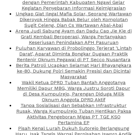
dengan Pemerintah Kabupaten Ngawi Gelar
Kegiatan Penyebaran Informasi Keimigrasian
Ungkap Giat Ilegal Mafia Solar, Seorang Wartawan
Dikeroyok Hingga Babak Belur oleh Komplotan
Sugit Celeng, Dian Cs Wartawan Abal-Abal
Arena Judi Sabung Ayam dan Dadu Cap Jie Kie di
Grati Kembali Beroperasi, Warga Pertanyakan
Keseriusan Penindakan APH Pasuruan
Puluhan Karyawan di Probolinggo Terjerat ‘Lintah
Darat’, Aparat Diminta Bongkar Dugaan Praktik
Rentenir Oknum Pegawai di PT Secco Nusantara
Berita Patroli Ucapkan Selamat Hari Bhayangkara
ke-80, Dukung Polri Semakin Presisi dan Dicintai
Masyarakat
Wakil Ketua DPRD Tuban Bantah Anggotanya
Memiliki Dapur MBG, Warga Justru Soroti Dapur
di Desa Kumpulrejo, Parengan Diduga Milik
Oknum Anggota DPRD Aktif
Tanpa Sosialisasi dan Sebabkan Infrastruktur
Rusak, Warga Kumpulrejo Tuban Hentikan Paksa
Aktivitas Pengeboran Migas PT TGE KSO
Pertamina EP
Pisah Kenal Lurah Dukuh Sutorejo Berlangsung
Haru, Isak Tangis Warnai Perpisahan Isworo Andik