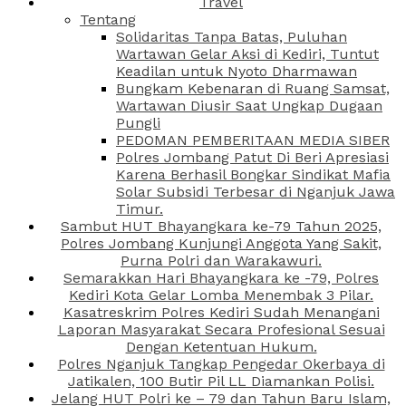
Travel
Tentang
Solidaritas Tanpa Batas, Puluhan
Wartawan Gelar Aksi di Kediri, Tuntut
Keadilan untuk Nyoto Dharmawan
Bungkam Kebenaran di Ruang Samsat,
Wartawan Diusir Saat Ungkap Dugaan
Pungli
PEDOMAN PEMBERITAAN MEDIA SIBER
Polres Jombang Patut Di Beri Apresiasi
Karena Berhasil Bongkar Sindikat Mafia
Solar Subsidi Terbesar di Nganjuk Jawa
Timur.
Sambut HUT Bhayangkara ke-79 Tahun 2025,
Polres Jombang Kunjungi Anggota Yang Sakit,
Purna Polri dan Warakawuri.
Semarakkan Hari Bhayangkara ke -79, Polres
Kediri Kota Gelar Lomba Menembak 3 Pilar.
Kasatreskrim Polres Kediri Sudah Menangani
Laporan Masyarakat Secara Profesional Sesuai
Dengan Ketentuan Hukum.
Polres Nganjuk Tangkap Pengedar Okerbaya di
Jatikalen, 100 Butir Pil LL Diamankan Polisi.
Jelang HUT Polri ke – 79 dan Tahun Baru Islam,