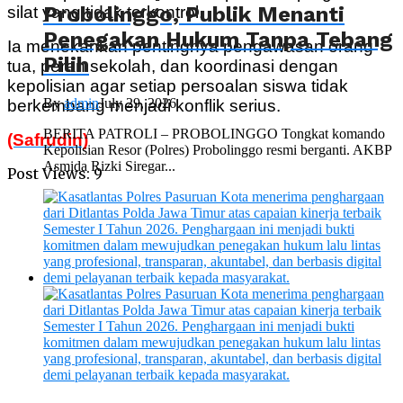
Probolinggo, Publik Menanti
silat yang tidak terkontrol.
Penegakan Hukum Tanpa Tebang
Ia menekankan pentingnya pengawasan orang
Pilih
tua, peran sekolah, dan koordinasi dengan
kepolisian agar setiap persoalan siswa tidak
By
admin
July 29, 2026
berkembang menjadi konflik serius.
BERITA PATROLI – PROBOLINGGO Tongkat komando
(Safrudin)
Kepolisian Resor (Polres) Probolinggo resmi berganti. AKBP
Asmida Rizki Siregar...
Post Views:
9