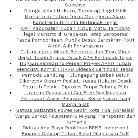
Sucahyo
Diduga Kebal Hukum, Tambang Ilegal Milik
Munarto di Tuban Terus Menggerus Alam,
Kapolresta Diminta Bertindak Tegas
APH Kabupaten Tuban Tutup Mata, Tambang
Ilegal Munarto di Grabakan Tetap Beroperasi
Pasca Pemberitaan, Publik Desak Bareskrim Polri
Ambil Alih Penanganan
Tulungagung Marak Bermunculan Toko Miras
Ilegal, Tokoh Agama Desak APH Bertindak Tegas
Dugaan Setoran 15 Persen Proyek APBD Tuban
Mencuat, Komisi I DPRD Didesak Bertindak Tegas
Pemuda Bandung Tulungagung Babak Belur
Dikeroyok Oknum Pesilat, Kuasa Hukum Desak
Seluruh Pelaku Diproses Tanpa Tebang Pilih
Layanan Pasporia di Car Free Day Magetan
Permudah Akses Pelayanan Keimigrasian bagi
Masyarakat
Satpas Satlantas Polres Kediri Kota Tuai Apresiasi
Warga Berkat Pelayanan SIM yang Transparan dan
Humanis
Diduga Ada Biaya Penitipan BPKB, Indomobil
Finance Cabang Tuban Bakal Dilaporkan OJK