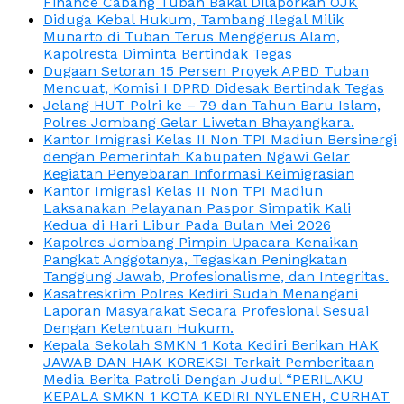
Finance Cabang Tuban Bakal Dilaporkan OJK
Diduga Kebal Hukum, Tambang Ilegal Milik
Munarto di Tuban Terus Menggerus Alam,
Kapolresta Diminta Bertindak Tegas
Dugaan Setoran 15 Persen Proyek APBD Tuban
Mencuat, Komisi I DPRD Didesak Bertindak Tegas
Jelang HUT Polri ke – 79 dan Tahun Baru Islam,
Polres Jombang Gelar Liwetan Bhayangkara.
Kantor Imigrasi Kelas II Non TPI Madiun Bersinergi
dengan Pemerintah Kabupaten Ngawi Gelar
Kegiatan Penyebaran Informasi Keimigrasian
Kantor Imigrasi Kelas II Non TPI Madiun
Laksanakan Pelayanan Paspor Simpatik Kali
Kedua di Hari Libur Pada Bulan Mei 2026
Kapolres Jombang Pimpin Upacara Kenaikan
Pangkat Anggotanya, Tegaskan Peningkatan
Tanggung Jawab, Profesionalisme, dan Integritas.
Kasatreskrim Polres Kediri Sudah Menangani
Laporan Masyarakat Secara Profesional Sesuai
Dengan Ketentuan Hukum.
Kepala Sekolah SMKN 1 Kota Kediri Berikan HAK
JAWAB DAN HAK KOREKSI Terkait Pemberitaan
Media Berita Patroli Dengan Judul “PERILAKU
KEPALA SMKN 1 KOTA KEDIRI NYLENEH, CURHAT