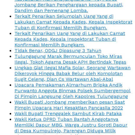
Jombang Berikan Penghargaan kepada Bupati,
Dandim dan Pemenang Lomba.
Terkait Penarikan Sejumplah Uang Yang di
Lakukan Camat Kepada Kades, Kepala Inspektorat
Tuban di Konfirmasi Memilih Bungkam.
Terkait Penarikan Uang Yang di Lakukan Camat
Kepada Kades, Kepala Inspektorat Tuban di
Konfirmasi Memilih Bungkam.
Tidak Benar, ODGJ Dipasung 3 Tahun
Tulungagung Marak Bermunculan Toko Miras
Ilegal, Tokoh Agama Desak APH Bertindak Tegas
Ungkap Giat Ilegal Mafia Solar, Seorang Wartawan
Dikeroyok Hingga Babak Belur oleh Komplotan
Sugit Celeng, Dian Cs Wartawan Abal-Abal
Upacara Pemakaman Almarhum Bripka Andik
Purwanto Anggota Binmas Polsek Sumbergempol
Di Pimpin Langsung Oleh Kapolres Tulungagung
Wakil Bupati Jombang memberikan pesan Saat
Pimpin Upacara Hari Kesaktian Pancasila 2022
Wakil Bupati Trenggalek Sambut Kirab Pataka
Wakil Ketua DPRD Tuban Bantah Anggotanya
Memiliki Dapur MBG, Warga Justru Soroti Dapur
di Desa Kumpulrejo, Parengan Diduga Milik