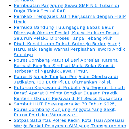
Pembuatan Panggung Siswa SMP N 5 Tuban di
Duga Tidak Sesuai RAB.
Pemkab Trenggalek Jalin Kerjasama dengan FISIP
Unair
Pemuda Bandung Tulungagung Babak Belur
Dikeroyok Oknum Pesilat, Kuasa Hukum Desak
Seluruh Pelaku Diproses Tanpa Tebang Pilih
Pisah Kenal Lurah Dukuh Sutorejo Berlangsung
Haru, Isak Tangis Warnai Perpisahan Isworo Andik
Sucahyo
Polres Jombang Patut Di Beri Apresiasi Karena
Berhasil Bongkar Sindikat Mafia Solar Subsidi
Terbesar di Nganjuk Jawa Timur.
Polres Nganjuk Tangkap Pengedar Okerbaya di
Jatikalen, 100 Butir Pil LL Diamankan Polisi.
Puluhan Karyawan di Probolinggo Terjerat ‘Lintah
Darat’, Aparat Diminta Bongkar Dugaan Praktik
Rentenir Oknum Pegawai di PT Secco Nusantara
Sambut HUT Bhayangkara ke-79 Tahun 2025,
Polres Jombang Kunjungi Anggota Yang Sakit,
Purna Polri dan Warakawuri.
Satpas Satlantas Polres Kediri Kota Tuai Apresiasi
Warga Berkat Pelayanan SIM yang Transparan dan