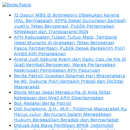
12 Dapur MBG di Bojonegoro Dibekukan karena
IPAL Bermasalah, SPPG Dekat Gunungan Sampah
Justru Tetap Beroperasi, Publik Pertanyakan
Ketegasan dan Transparansi BGN
APH Kabupaten Tuban Tutup Mata, Tambang
Ilegal Munarto di Grabakan Tetap Beroperasi
Pasca Pemberitaan, Publik Desak Bareskrim Polri
Ambil Alih Penanganan
Arena Judi Sabung Ayam dan Dadu Cap Jie Kie di
Grati Kembali Beroperasi, Warga Pertanyakan
Keseriusan Penindakan APH Pasuruan
Berita Patroli Ucapkan Selamat Hari Bhayangkara
ke-80, Dukung Polri Semakin Presisi dan Dicintai
Masyarakat
Bisnis Miras Ilegal Menggurita di Kota Blitar,
Ketegasan dan Nyali APH Dipertanyakan
Box Redaksi Berita Patroli
Didi Sungkono, S.H., M.H : Polisinya Masyarakat itu
Harus Jujur, Bernurani Dalam Menegakkan
Hukum Berkeadilan Beradab dan Bermartabat
Diduga Ada Biaya Penitipan BPKB, Indomobil