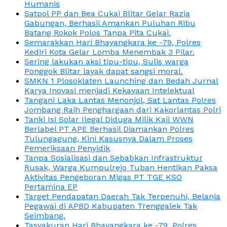
Humanis
Satpol PP dan Bea Cukai Blitar Gelar Razia
Gabungan, Berhasil Amankan Puluhan Ribu
Batang Rokok Polos Tanpa Pita Cukai.
Semarakkan Hari Bhayangkara ke -79, Polres
Kediri Kota Gelar Lomba Menembak 3 Pilar.
Sering lakukan aksi tipu-tipu, Sulis warga
Ponggok Blitar layak dapat sangsi moral.
SMKN 1 Plosoklaten Launching dan Bedah Jurnal
Karya Inovasi menjadi Kekayaan Intelektual
Tangani Laka Lantas Menonjol, Sat Lantas Polres
Jombang Raih Penghargaan dari Kakorlantas Polri
Tanki Isi Solar Ilegal Diduga Milik Kaji WWN
Berlabel PT APE Berhasil Diamankan Polres
Tulungagung, Kini Kasusnya Dalam Proses
Pemeriksaan Penyidik
Tanpa Sosialisasi dan Sebabkan Infrastruktur
Rusak, Warga Kumpulrejo Tuban Hentikan Paksa
Aktivitas Pengeboran Migas PT TGE KSO
Pertamina EP
Target Pendapatan Daerah Tak Terpenuhi, Belanja
Pegawai di APBD Kabupaten Trenggalek Tak
Seimbang.
Tasyakuran Hari Bhayangkara ke -79, Polres