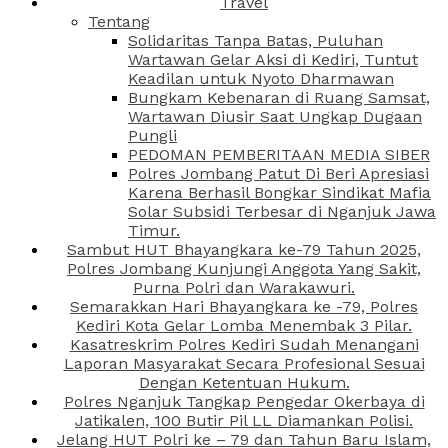
Travel
Tentang
Solidaritas Tanpa Batas, Puluhan
Wartawan Gelar Aksi di Kediri, Tuntut
Keadilan untuk Nyoto Dharmawan
Bungkam Kebenaran di Ruang Samsat,
Wartawan Diusir Saat Ungkap Dugaan
Pungli
PEDOMAN PEMBERITAAN MEDIA SIBER
Polres Jombang Patut Di Beri Apresiasi
Karena Berhasil Bongkar Sindikat Mafia
Solar Subsidi Terbesar di Nganjuk Jawa
Timur.
Sambut HUT Bhayangkara ke-79 Tahun 2025,
Polres Jombang Kunjungi Anggota Yang Sakit,
Purna Polri dan Warakawuri.
Semarakkan Hari Bhayangkara ke -79, Polres
Kediri Kota Gelar Lomba Menembak 3 Pilar.
Kasatreskrim Polres Kediri Sudah Menangani
Laporan Masyarakat Secara Profesional Sesuai
Dengan Ketentuan Hukum.
Polres Nganjuk Tangkap Pengedar Okerbaya di
Jatikalen, 100 Butir Pil LL Diamankan Polisi.
Jelang HUT Polri ke – 79 dan Tahun Baru Islam,