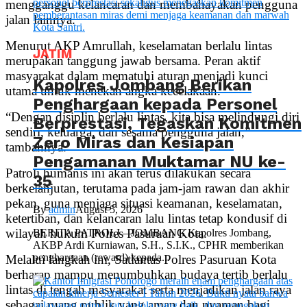
mengganggu kelancaran dan membahayakan pengguna
jalan lainnya.
Menurut AKP Amrullah, keselamatan berlalu lintas
JATIM
merupakan tanggung jawab bersama. Peran aktif
masyarakat dalam mematuhi aturan menjadi kunci
Kapolres Jombang Berikan
utama untuk menekan angka kecelakaan.
Penghargaan kepada Personel
“Dengan disiplin berlalu lintas, kita bisa melindungi diri
Berprestasi, Tegaskan Komitmen
sendiri, keluarga, dan sesama pengguna jalan,”
Zero Miras dan Kesiapan
tambahnya.
Pengamanan Muktamar NU ke-
Patroli humanis ini akan terus dilakukan secara
35
berkelanjutan, terutama pada jam-jam rawan dan akhir
pekan, guna menjaga situasi keamanan, keselamatan,
By
admin
August 5, 2026
ketertiban, dan kelancaran lalu lintas tetap kondusif di
wilayah hukum Polres Pasuruan Kota.
BERITA PATROLI – JOMBANG Kapolres Jombang,
AKBP Ardi Kurniawan, S.H., S.I.K., CPHR memberikan
penghargaan (reward) kepada...
Melalui langkah ini, Satlantas Polres Pasuruan Kota
berharap mampu menumbuhkan budaya tertib berlalu
lintas di tengah masyarakat serta menjadikan jalan raya
sebagai ruang publik yang aman dan nyaman bagi