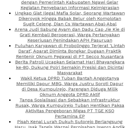
dengan Pemerintah Kabupaten Ngawi Gelar
Kegiatan Penyebaran Informasi Keimigrasian
Ungkap Giat Ilegal Mafia Solar, Seorang Wartawan
Dikeroyok Hingga Babak Belur oleh Komplotan
Sugit Celeng, Dian Cs Wartawan Abal-Abal
Arena Judi Sabung Ayam dan Dadu Cap Jie Kie di
Grati Kembali Beroperasi, Warga Pertanyakan
Keseriusan Penindakan APH Pasuruan
Puluhan Karyawan di Probolinggo Terjerat ‘Lintah
Darat’, Aparat Diminta Bongkar Dugaan Praktik
Rentenir Oknum Pegawai di PT Secco Nusantara
Berita Patroli Ucapkan Selamat Hari Bhayangkara
ke-80, Dukung Polri Semakin Presisi dan Dicintai
Masyarakat
Wakil Ketua DPRD Tuban Bantah Anggotanya
Memiliki Dapur MBG, Warga Justru Soroti Dapur
di Desa Kumpulrejo, Parengan Diduga Milik
Oknum Anggota DPRD Aktif
Tanpa Sosialisasi dan Sebabkan Infrastruktur
Rusak, Warga Kumpulrejo Tuban Hentikan Paksa
Aktivitas Pengeboran Migas PT TGE KSO
Pertamina EP
Pisah Kenal Lurah Dukuh Sutorejo Berlangsung
Haru, Isak Tangis Warnai Perpisahan Isworo Andik