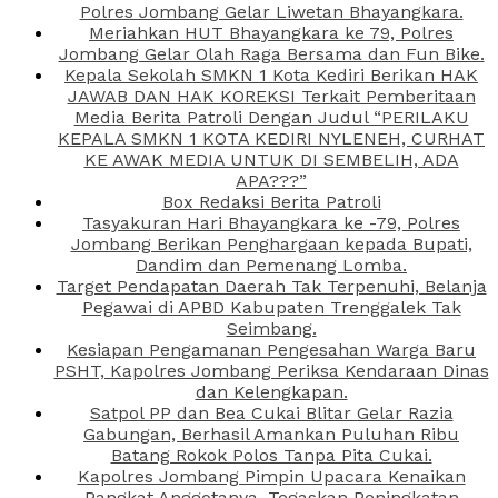
Polres Jombang Gelar Liwetan Bhayangkara.
Meriahkan HUT Bhayangkara ke 79, Polres
Jombang Gelar Olah Raga Bersama dan Fun Bike.
Kepala Sekolah SMKN 1 Kota Kediri Berikan HAK
JAWAB DAN HAK KOREKSI Terkait Pemberitaan
Media Berita Patroli Dengan Judul “PERILAKU
KEPALA SMKN 1 KOTA KEDIRI NYLENEH, CURHAT
KE AWAK MEDIA UNTUK DI SEMBELIH, ADA
APA???”
Box Redaksi Berita Patroli
Tasyakuran Hari Bhayangkara ke -79, Polres
Jombang Berikan Penghargaan kepada Bupati,
Dandim dan Pemenang Lomba.
Target Pendapatan Daerah Tak Terpenuhi, Belanja
Pegawai di APBD Kabupaten Trenggalek Tak
Seimbang.
Kesiapan Pengamanan Pengesahan Warga Baru
PSHT, Kapolres Jombang Periksa Kendaraan Dinas
dan Kelengkapan.
Satpol PP dan Bea Cukai Blitar Gelar Razia
Gabungan, Berhasil Amankan Puluhan Ribu
Batang Rokok Polos Tanpa Pita Cukai.
Kapolres Jombang Pimpin Upacara Kenaikan
Pangkat Anggotanya, Tegaskan Peningkatan