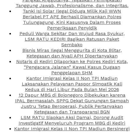
Tanggung Jawab, Profesionalisme, dan Integritas.
Tanki Isi Solar Ilegal Diduga Milik Kaji WWN
Berlabel PT APE Berhasil Diamankan Polres
Tulungagung, Kini Kasusnya Dalam Proses
Pemeriksaan Penyidik
Peduli Warga Sekitar Dan Wujud Rasa Syukur,
LSM RATU KEDIRI Bagikan Ratusan Paket
Sembako
Bisnis Miras Ilegal Menggurita di Kota Blitar,
Ketegasan dan Nyali APH Dipertanyakan
Notaris di Kediri Dilaporkan ke Polres Kediri Kota,
“Pengacara Jalanan” Kawal Kasus Dugaan
Penggelapan SHM
Kantor Imigrasi Kelas II Non TPI Madiun
Laksanakan Pelayanan Paspor Simpatik Kali
Kedua di Hari Libur Pada Bulan Mei 2026
12 Dapur MBG di Bojonegoro Dibekukan karena
IPAL Bermasalah, SPPG Dekat Gunungan Sampah
Justru Tetap Beroperasi, Publik Pertanyakan
Ketegasan dan Transparansi BGN
LSM RATU Siapkan Aksi Damai, Dorong Audit
Investigatif Menyeluruh Program MBG di Kediri
Kantor Imigrasi Kelas II Non TPI Madiun Bersinergi