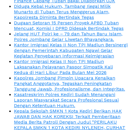
Finance Cabang Tuban Bakal Dilaporkan OJK
Diduga Kebal Hukum, Tambang Ilegal Milik
Munarto di Tuban Terus Menggerus Alam,
Kapolresta Diminta Bertindak Tegas
Dugaan Setoran 15 Persen Proyek APBD Tuban
Mencuat, Komisi I DPRD Didesak Bertindak Tegas
Jelang HUT Polri ke – 79 dan Tahun Baru Islam,
Polres Jombang Gelar Liwetan Bhayangkara.
Kantor Imigrasi Kelas II Non TPI Madiun Bersinergi
dengan Pemerintah Kabupaten Ngawi Gelar
Kegiatan Penyebaran Informasi Keimigrasian
Kantor Imigrasi Kelas II Non TPI Madiun
Laksanakan Pelayanan Paspor Simpatik Kali
Kedua di Hari Libur Pada Bulan Mei 2026
Kapolres Jombang Pimpin Upacara Kenaikan
Pangkat Anggotanya, Tegaskan Peningkatan
Tanggung Jawab, Profesionalisme, dan Integritas.
Kasatreskrim Polres Kediri Sudah Menangani
Laporan Masyarakat Secara Profesional Sesuai
Dengan Ketentuan Hukum.
Kepala Sekolah SMKN 1 Kota Kediri Berikan HAK
JAWAB DAN HAK KOREKSI Terkait Pemberitaan
Media Berita Patroli Dengan Judul “PERILAKU
KEPALA SMKN 1 KOTA KEDIRI NYLENEH, CURHAT