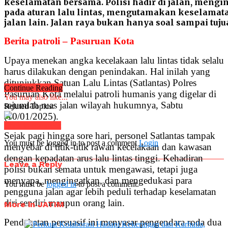
keselamatan bersama. Polisi hadir di jalan, meng
pada aturan lalu lintas, mengutamakan keselama
jalan lain. Jalan raya bukan hanya soal sampai tuj
Berita patroli – Pasuruan Kota
Upaya menekan angka kecelakaan lalu lintas tidak selalu
harus dilakukan dengan penindakan. Hal inilah yang
ditunjukkan Satuan Lalu Lintas (Satlantas) Polres
Continue Reading
Pasuruan Kota melalui patroli humanis yang digelar di
You may also like...
sejumlah ruas jalan wilayah hukumnya, Sabtu
Related Topics:
(10/01/2025).
Click to comment
Sejak pagi hingga sore hari, personel Satlantas tampak
You must be logged in to post a comment
Login
menyebar di titik-titik rawan kecelakaan dan kawasan
dengan kepadatan arus lalu lintas tinggi. Kehadiran
Leave a Reply
polisi bukan semata untuk mengawasi, tetapi juga
menyapa, mengingatkan, dan mengedukasi para
You must be
logged in
to post a comment.
pengguna jalan agar lebih peduli terhadap keselamatan
diri sendiri maupun orang lain.
More in JATIM
Pendekatan persuasif ini menyasar pengendara roda dua