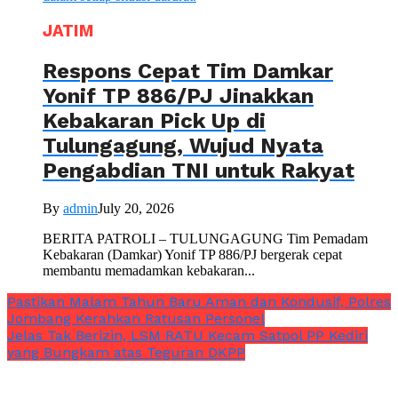
JATIM
Respons Cepat Tim Damkar
Yonif TP 886/PJ Jinakkan
Kebakaran Pick Up di
Tulungagung, Wujud Nyata
Pengabdian TNI untuk Rakyat
By
admin
July 20, 2026
BERITA PATROLI – TULUNGAGUNG Tim Pemadam
Kebakaran (Damkar) Yonif TP 886/PJ bergerak cepat
membantu memadamkan kebakaran...
Pastikan Malam Tahun Baru Aman dan Kondusif, Polres
Jombang Kerahkan Ratusan Personel
Jelas Tak Berizin, LSM RATU Kecam Satpol PP Kediri
yang Bungkam atas Teguran DKPP