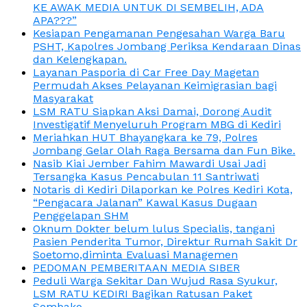
KE AWAK MEDIA UNTUK DI SEMBELIH, ADA
APA???”
Kesiapan Pengamanan Pengesahan Warga Baru
PSHT, Kapolres Jombang Periksa Kendaraan Dinas
dan Kelengkapan.
Layanan Pasporia di Car Free Day Magetan
Permudah Akses Pelayanan Keimigrasian bagi
Masyarakat
LSM RATU Siapkan Aksi Damai, Dorong Audit
Investigatif Menyeluruh Program MBG di Kediri
Meriahkan HUT Bhayangkara ke 79, Polres
Jombang Gelar Olah Raga Bersama dan Fun Bike.
Nasib Kiai Jember Fahim Mawardi Usai Jadi
Tersangka Kasus Pencabulan 11 Santriwati
Notaris di Kediri Dilaporkan ke Polres Kediri Kota,
“Pengacara Jalanan” Kawal Kasus Dugaan
Penggelapan SHM
Oknum Dokter belum lulus Specialis, tangani
Pasien Penderita Tumor, Direktur Rumah Sakit Dr
Soetomo,diminta Evaluasi Managemen
PEDOMAN PEMBERITAAN MEDIA SIBER
Peduli Warga Sekitar Dan Wujud Rasa Syukur,
LSM RATU KEDIRI Bagikan Ratusan Paket
Sembako