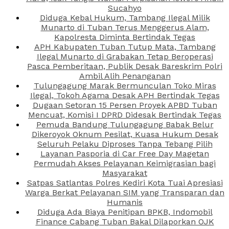
Sucahyo
Diduga Kebal Hukum, Tambang Ilegal Milik
Munarto di Tuban Terus Menggerus Alam,
Kapolresta Diminta Bertindak Tegas
APH Kabupaten Tuban Tutup Mata, Tambang
Ilegal Munarto di Grabakan Tetap Beroperasi
Pasca Pemberitaan, Publik Desak Bareskrim Polri
Ambil Alih Penanganan
Tulungagung Marak Bermunculan Toko Miras
Ilegal, Tokoh Agama Desak APH Bertindak Tegas
Dugaan Setoran 15 Persen Proyek APBD Tuban
Mencuat, Komisi I DPRD Didesak Bertindak Tegas
Pemuda Bandung Tulungagung Babak Belur
Dikeroyok Oknum Pesilat, Kuasa Hukum Desak
Seluruh Pelaku Diproses Tanpa Tebang Pilih
Layanan Pasporia di Car Free Day Magetan
Permudah Akses Pelayanan Keimigrasian bagi
Masyarakat
Satpas Satlantas Polres Kediri Kota Tuai Apresiasi
Warga Berkat Pelayanan SIM yang Transparan dan
Humanis
Diduga Ada Biaya Penitipan BPKB, Indomobil
Finance Cabang Tuban Bakal Dilaporkan OJK