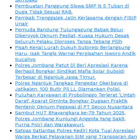
Pembuatan Panggung Siswa SMP N 5 Tuban di
Duga Tidak Sesuai RAB.
Pemkab Trenggalek Jalin Kerjasama dengan FISIP
Unair
Pemuda Bandung Tulungagung Babak Belur
Dikeroyok Oknum Pesilat, Kuasa Hukum Desak
Seluruh Pelaku Diproses Tanpa Tebang Pilih
Pisah Kenal Lurah Dukuh Sutorejo Berlangsung
Haru, Isak Tangis Warnai Perpisahan Isworo Andik
Sucahyo
Polres Jombang Patut Di Beri Apresiasi Karena
Berhasil Bongkar Sindikat Mafia Solar Subsidi
Terbesar di Nganjuk Jawa Timur.
Polres Nganjuk Tangkap Pengedar Okerbaya di
Jatikalen, 100 Butir Pil LL Diamankan Polisi.
Puluhan Karyawan di Probolinggo Terjerat ‘Lintah
Darat’, Aparat Diminta Bongkar Dugaan Praktik
Rentenir Oknum Pegawai di PT Secco Nusantara
Sambut HUT Bhayangkara ke-79 Tahun 2025,
Polres Jombang Kunjungi Anggota Yang Sakit,
Purna Polri dan Warakawuri.
Satpas Satlantas Polres Kediri Kota Tuai Apresiasi
Warga Berkat Pelayanan SIM yang Transparan dan