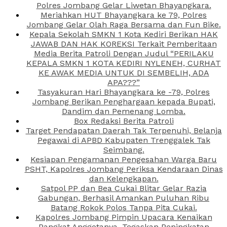
Polres Jombang Gelar Liwetan Bhayangkara.
Meriahkan HUT Bhayangkara ke 79, Polres
Jombang Gelar Olah Raga Bersama dan Fun Bike.
Kepala Sekolah SMKN 1 Kota Kediri Berikan HAK
JAWAB DAN HAK KOREKSI Terkait Pemberitaan
Media Berita Patroli Dengan Judul “PERILAKU
KEPALA SMKN 1 KOTA KEDIRI NYLENEH, CURHAT
KE AWAK MEDIA UNTUK DI SEMBELIH, ADA
APA???”
Tasyakuran Hari Bhayangkara ke -79, Polres
Jombang Berikan Penghargaan kepada Bupati,
Dandim dan Pemenang Lomba.
Box Redaksi Berita Patroli
Target Pendapatan Daerah Tak Terpenuhi, Belanja
Pegawai di APBD Kabupaten Trenggalek Tak
Seimbang.
Kesiapan Pengamanan Pengesahan Warga Baru
PSHT, Kapolres Jombang Periksa Kendaraan Dinas
dan Kelengkapan.
Satpol PP dan Bea Cukai Blitar Gelar Razia
Gabungan, Berhasil Amankan Puluhan Ribu
Batang Rokok Polos Tanpa Pita Cukai.
Kapolres Jombang Pimpin Upacara Kenaikan
Pangkat Anggotanya, Tegaskan Peningkatan