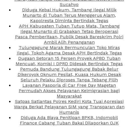
Sucahyo
Diduga Kebal Hukum, Tambang Ilegal Milik
Munarto di Tuban Terus Menggerus Alam,
Kapolresta Diminta Bertindak Tegas
APH Kabupaten Tuban Tutup Mata, Tambang
Ilegal Munarto di Grabakan Tetap Beroperasi
Pasca Pemberitaan, Publik Desak Bareskrim Polri
Ambil Alih Penanganan
Tulungagung Marak Bermunculan Toko Miras
Ilegal, Tokoh Agama Desak APH Bertindak Tegas
Dugaan Setoran 15 Persen Proyek APBD Tuban
Mencuat, Komisi I DPRD Didesak Bertindak Tegas
Pemuda Bandung Tulungagung Babak Belur
Dikeroyok Oknum Pesilat, Kuasa Hukum Desak
Seluruh Pelaku Diproses Tanpa Tebang Pilih
Layanan Pasporia di Car Free Day Magetan
Permudah Akses Pelayanan Keimigrasian bagi
Masyarakat
Satpas Satlantas Polres Kediri Kota Tuai Apresiasi
Warga Berkat Pelayanan SIM yang Transparan dan
Humanis
Diduga Ada Biaya Penitipan BPKB, Indomobil
Finance Cabang Tuban Bakal Dilaporkan OJK