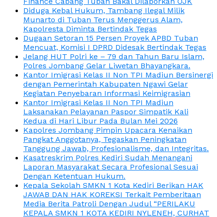
Finance Cabang Tuban Bakal Dilaporkan OJK
Diduga Kebal Hukum, Tambang Ilegal Milik
Munarto di Tuban Terus Menggerus Alam,
Kapolresta Diminta Bertindak Tegas
Dugaan Setoran 15 Persen Proyek APBD Tuban
Mencuat, Komisi I DPRD Didesak Bertindak Tegas
Jelang HUT Polri ke – 79 dan Tahun Baru Islam,
Polres Jombang Gelar Liwetan Bhayangkara.
Kantor Imigrasi Kelas II Non TPI Madiun Bersinergi
dengan Pemerintah Kabupaten Ngawi Gelar
Kegiatan Penyebaran Informasi Keimigrasian
Kantor Imigrasi Kelas II Non TPI Madiun
Laksanakan Pelayanan Paspor Simpatik Kali
Kedua di Hari Libur Pada Bulan Mei 2026
Kapolres Jombang Pimpin Upacara Kenaikan
Pangkat Anggotanya, Tegaskan Peningkatan
Tanggung Jawab, Profesionalisme, dan Integritas.
Kasatreskrim Polres Kediri Sudah Menangani
Laporan Masyarakat Secara Profesional Sesuai
Dengan Ketentuan Hukum.
Kepala Sekolah SMKN 1 Kota Kediri Berikan HAK
JAWAB DAN HAK KOREKSI Terkait Pemberitaan
Media Berita Patroli Dengan Judul “PERILAKU
KEPALA SMKN 1 KOTA KEDIRI NYLENEH, CURHAT