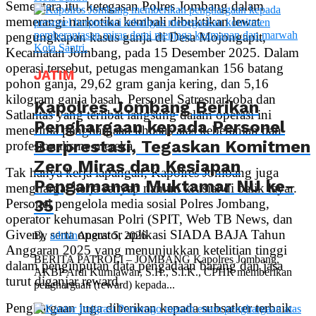
Sementara itu, ketegasan Polres Jombang dalam
memerangi narkotika kembali dibuktikan lewat
pengungkapan kasus ganja di Desa Mojongapit,
Kecamatan Jombang, pada 15 Desember 2025. Dalam
operasi tersebut, petugas mengamankan 156 batang
JATIM
pohon ganja, 29,62 gram ganja kering, dan 5,16
kilogram ganja basah. Personel Satresnarkoba dan
Kapolres Jombang Berikan
Satlantas yang terlibat langsung dalam operasi ini
Penghargaan kepada Personel
menerima penghargaan khusus atas keberanian dan
Berprestasi, Tegaskan Komitmen
profesionalisme mereka.
Zero Miras dan Kesiapan
Tak hanya kerja lapangan, Kapolres Jombang juga
Pengamanan Muktamar NU ke-
menghargai kerja senyap namun krusial di balik layar.
35
Personel pengelola media sosial Polres Jombang,
operator kehumasan Polri (SPIT, Web TB News, dan
Given), serta operator aplikasi SIADA BAJA Tahun
By
admin
August 5, 2026
Anggaran 2025 yang menunjukkan ketelitian tinggi
BERITA PATROLI – JOMBANG Kapolres Jombang,
dalam penginputan data pengadaan barang dan jasa
AKBP Ardi Kurniawan, S.H., S.I.K., CPHR memberikan
turut diganjar reward.
penghargaan (reward) kepada...
Penghargaan juga diberikan kepada subsatker terbaik