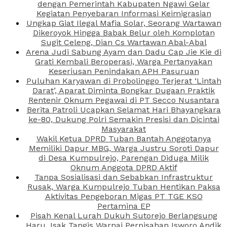
dengan Pemerintah Kabupaten Ngawi Gelar
Kegiatan Penyebaran Informasi Keimigrasian
Ungkap Giat Ilegal Mafia Solar, Seorang Wartawan
Dikeroyok Hingga Babak Belur oleh Komplotan
Sugit Celeng, Dian Cs Wartawan Abal-Abal
Arena Judi Sabung Ayam dan Dadu Cap Jie Kie di
Grati Kembali Beroperasi, Warga Pertanyakan
Keseriusan Penindakan APH Pasuruan
Puluhan Karyawan di Probolinggo Terjerat ‘Lintah
Darat’, Aparat Diminta Bongkar Dugaan Praktik
Rentenir Oknum Pegawai di PT Secco Nusantara
Berita Patroli Ucapkan Selamat Hari Bhayangkara
ke-80, Dukung Polri Semakin Presisi dan Dicintai
Masyarakat
Wakil Ketua DPRD Tuban Bantah Anggotanya
Memiliki Dapur MBG, Warga Justru Soroti Dapur
di Desa Kumpulrejo, Parengan Diduga Milik
Oknum Anggota DPRD Aktif
Tanpa Sosialisasi dan Sebabkan Infrastruktur
Rusak, Warga Kumpulrejo Tuban Hentikan Paksa
Aktivitas Pengeboran Migas PT TGE KSO
Pertamina EP
Pisah Kenal Lurah Dukuh Sutorejo Berlangsung
Haru, Isak Tangis Warnai Perpisahan Isworo Andik