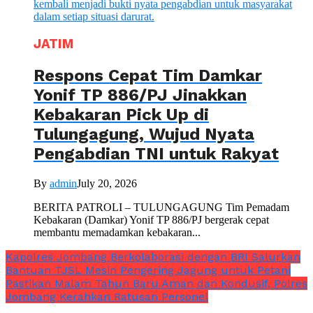
JATIM
Respons Cepat Tim Damkar
Yonif TP 886/PJ Jinakkan
Kebakaran Pick Up di
Tulungagung, Wujud Nyata
Pengabdian TNI untuk Rakyat
By
admin
July 20, 2026
BERITA PATROLI – TULUNGAGUNG Tim Pemadam
Kebakaran (Damkar) Yonif TP 886/PJ bergerak cepat
membantu memadamkan kebakaran...
Kapolres Jombang Berkolaborasi dengan BRI Salurkan
Bantuan TJSL Mesin Pengering Jagung untuk Petani
Pastikan Malam Tahun Baru Aman dan Kondusif, Polres
Jombang Kerahkan Ratusan Personel