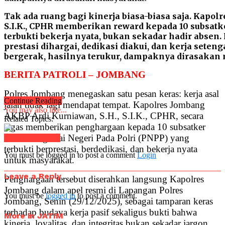
Tak ada ruang bagi kinerja biasa-biasa saja. Kapol
S.I.K., CPHR memberikan reward kepada 10 subsatk
terbukti bekerja nyata, bukan sekadar hadir absen
prestasi dihargai, dedikasi diakui, dan kerja seteng
bergerak, hasilnya terukur, dampaknya dirasakan
BERITA PATROLI – JOMBANG
Polres Jombang menegaskan satu pesan keras: kerja asal
Continue Reading
jalan tidak lagi mendapat tempat. Kapolres Jombang
You may also like...
AKBP Ardi Kurniawan, S.H., S.I.K., CPHR, secara
Related Topics:
tegas memberikan penghargaan kepada 10 subsatker
dan 12 Pegawai Negeri Pada Polri (PNPP) yang
Click to comment
terbukti berprestasi, berdedikasi, dan bekerja nyata
You must be logged in to post a comment
Login
untuk masyarakat.
Leave a Reply
Penghargaan tersebut diserahkan langsung Kapolres
Jombang dalam apel resmi di Lapangan Polres
You must be
logged in
to post a comment.
Jombang, Senin (29/12/2025), sebagai tamparan keras
terhadap budaya kerja pasif sekaligus bukti bahwa
More in JATIM
kinerja, loyalitas, dan integritas bukan sekadar jargon.