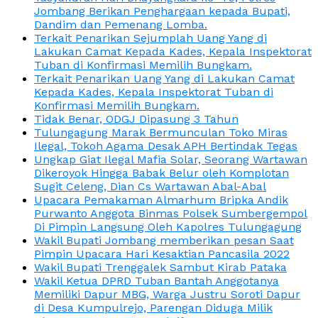
Jombang Berikan Penghargaan kepada Bupati,
Dandim dan Pemenang Lomba.
Terkait Penarikan Sejumplah Uang Yang di
Lakukan Camat Kepada Kades, Kepala Inspektorat
Tuban di Konfirmasi Memilih Bungkam.
Terkait Penarikan Uang Yang di Lakukan Camat
Kepada Kades, Kepala Inspektorat Tuban di
Konfirmasi Memilih Bungkam.
Tidak Benar, ODGJ Dipasung 3 Tahun
Tulungagung Marak Bermunculan Toko Miras
Ilegal, Tokoh Agama Desak APH Bertindak Tegas
Ungkap Giat Ilegal Mafia Solar, Seorang Wartawan
Dikeroyok Hingga Babak Belur oleh Komplotan
Sugit Celeng, Dian Cs Wartawan Abal-Abal
Upacara Pemakaman Almarhum Bripka Andik
Purwanto Anggota Binmas Polsek Sumbergempol
Di Pimpin Langsung Oleh Kapolres Tulungagung
Wakil Bupati Jombang memberikan pesan Saat
Pimpin Upacara Hari Kesaktian Pancasila 2022
Wakil Bupati Trenggalek Sambut Kirab Pataka
Wakil Ketua DPRD Tuban Bantah Anggotanya
Memiliki Dapur MBG, Warga Justru Soroti Dapur
di Desa Kumpulrejo, Parengan Diduga Milik