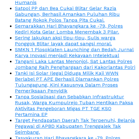
Humanis
Satpol PP dan Bea Cukai Blitar Gelar Razia
Gabungan, Berhasil Amankan Puluhan Ribu
Batang Rokok Polos Tanpa Pita Cukai.
Semarakkan Hari Bhayangkara ke -79, Polres
Kediri Kota Gelar Lomba Menembak 3 Pilar.
Sering lakukan aksi tipu-tipu, Sulis warga
Ponggok Blitar layak dapat sangsi moral.
SMKN 1 Plosoklaten Launching dan Bedah Jurnal
Karya Inovasi menjadi Kekayaan Intelektual
Tangani Laka Lantas Menonjol, Sat Lantas Polres
Jombang Raih Penghargaan dari Kakorlantas Polri
Tanki Isi Solar Ilegal Diduga Milik Kaji WWN
Berlabel PT APE Berhasil Diamankan Polres
Tulungagung, Kini Kasusnya Dalam Proses
Pemeriksaan Penyidik
Tanpa Sosialisasi dan Sebabkan Infrastruktur
Rusak, Warga Kumpulrejo Tuban Hentikan Paksa
Aktivitas Pengeboran Migas PT TGE KSO
Pertamina EP
Target Pendapatan Daerah Tak Terpenuhi, Belanja
Pegawai di APBD Kabupaten Trenggalek Tak
Seimbang.
Tasyakuran Hari Bhayangkara ke -79, Polres