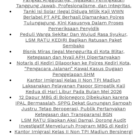
Tanggung Jawab, Profesionalisme, dan Integritas.
Tanki Isi Solar Ilegal Diduga Milik Kaji WWN
Berlabel PT APE Berhasil Diamankan Polres
Tulungagung, Kini Kasusnya Dalam Proses
Pemeriksaan Penyidik
Peduli Warga Sekitar Dan Wujud Rasa Syukur,
LSM RATU KEDIRI Bagikan Ratusan Paket
Sembako
Bisnis Miras Ilegal Menggurita di Kota Blitar,
Ketegasan dan Nyali APH Dipertanyakan
Notaris di Kediri Dilaporkan ke Polres Kediri Kota,
“Pengacara Jalanan” Kawal Kasus Dugaan
Penggelapan SHM
Kantor Imigrasi Kelas II Non TPI Madiun
Laksanakan Pelayanan Paspor Simpatik Kali
Kedua di Hari Libur Pada Bulan Mei 2026
12 Dapur MBG di Bojonegoro Dibekukan karena
IPAL Bermasalah, SPPG Dekat Gunungan Sampah
Justru Tetap Beroperasi, Publik Pertanyakan
Ketegasan dan Transparansi BGN
LSM RATU Siapkan Aksi Damai, Dorong Audit
Investigatif Menyeluruh Program MBG di Kediri
Kantor Imigrasi Kelas II Non TPI Madiun Bersinergi