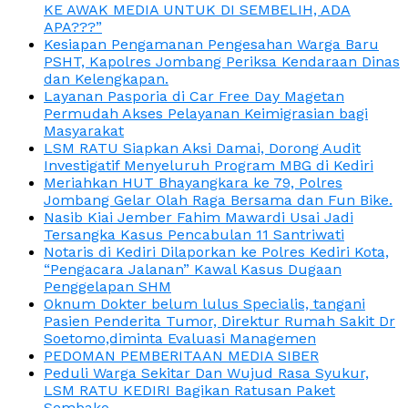
KE AWAK MEDIA UNTUK DI SEMBELIH, ADA
APA???”
Kesiapan Pengamanan Pengesahan Warga Baru
PSHT, Kapolres Jombang Periksa Kendaraan Dinas
dan Kelengkapan.
Layanan Pasporia di Car Free Day Magetan
Permudah Akses Pelayanan Keimigrasian bagi
Masyarakat
LSM RATU Siapkan Aksi Damai, Dorong Audit
Investigatif Menyeluruh Program MBG di Kediri
Meriahkan HUT Bhayangkara ke 79, Polres
Jombang Gelar Olah Raga Bersama dan Fun Bike.
Nasib Kiai Jember Fahim Mawardi Usai Jadi
Tersangka Kasus Pencabulan 11 Santriwati
Notaris di Kediri Dilaporkan ke Polres Kediri Kota,
“Pengacara Jalanan” Kawal Kasus Dugaan
Penggelapan SHM
Oknum Dokter belum lulus Specialis, tangani
Pasien Penderita Tumor, Direktur Rumah Sakit Dr
Soetomo,diminta Evaluasi Managemen
PEDOMAN PEMBERITAAN MEDIA SIBER
Peduli Warga Sekitar Dan Wujud Rasa Syukur,
LSM RATU KEDIRI Bagikan Ratusan Paket
Sembako