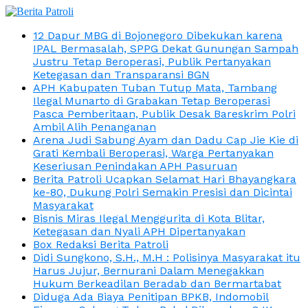
12 Dapur MBG di Bojonegoro Dibekukan karena
IPAL Bermasalah, SPPG Dekat Gunungan Sampah
Justru Tetap Beroperasi, Publik Pertanyakan
Ketegasan dan Transparansi BGN
APH Kabupaten Tuban Tutup Mata, Tambang
Ilegal Munarto di Grabakan Tetap Beroperasi
Pasca Pemberitaan, Publik Desak Bareskrim Polri
Ambil Alih Penanganan
Arena Judi Sabung Ayam dan Dadu Cap Jie Kie di
Grati Kembali Beroperasi, Warga Pertanyakan
Keseriusan Penindakan APH Pasuruan
Berita Patroli Ucapkan Selamat Hari Bhayangkara
ke-80, Dukung Polri Semakin Presisi dan Dicintai
Masyarakat
Bisnis Miras Ilegal Menggurita di Kota Blitar,
Ketegasan dan Nyali APH Dipertanyakan
Box Redaksi Berita Patroli
Didi Sungkono, S.H., M.H : Polisinya Masyarakat itu
Harus Jujur, Bernurani Dalam Menegakkan
Hukum Berkeadilan Beradab dan Bermartabat
Diduga Ada Biaya Penitipan BPKB, Indomobil