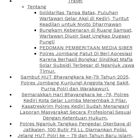
Travel
Tentang
Solidaritas Tanpa Batas, Puluhan
Wartawan Gelar Aksi di Kediri, Tuntut
Keadilan untuk Nyoto Dharmawan
Bungkam Kebenaran di Ruang Samsat,
Wartawan Diusir Saat Ungkap Dugaan
Pungli
PEDOMAN PEMBERITAAN MEDIA SIBER
Polres Jombang Patut Di Beri Apresiasi
Karena Berhasil Bongkar Sindikat Mafia
Solar Subsidi Terbesar di Nganjuk Jawa
Timur.
Sambut HUT Bhayangkara ke-79 Tahun 2025,
Polres Jombang Kunjungi Anggota Yang Sakit,
Purna Polri dan Warakawuri.
Semarakkan Hari Bhayangkara ke -79, Polres
Kediri Kota Gelar Lomba Menembak 3 Pilar.
Kasatreskrim Polres Kediri Sudah Menangani
Laporan Masyarakat Secara Profesional Sesuai
Dengan Ketentuan Hukum.
Polres Nganjuk Tangkap Pengedar Okerbaya di
Jatikalen, 100 Butir Pil LL Diamankan Polisi.
Jelang HUT Polri ke – 79 dan Tahun Baru Islam,