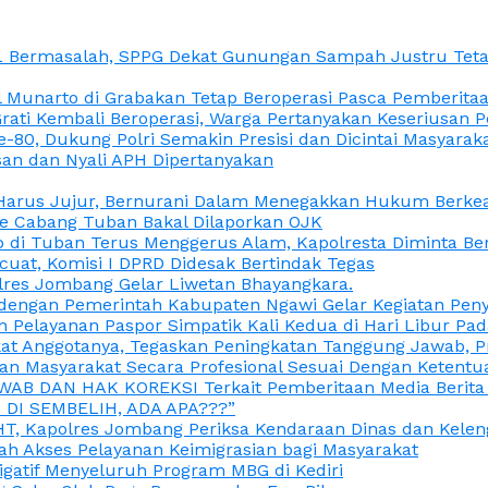
L Bermasalah, SPPG Dekat Gunungan Sampah Justru Tetap
unarto di Grabakan Tetap Beroperasi Pasca Pemberitaan
Grati Kembali Beroperasi, Warga Pertanyakan Keseriusan
e-80, Dukung Polri Semakin Presisi dan Dicintai Masyarak
gasan dan Nyali APH Dipertanyakan
itu Harus Jujur, Bernurani Dalam Menegakkan Hukum Berk
ce Cabang Tuban Bakal Dilaporkan OJK
 di Tuban Terus Menggerus Alam, Kapolresta Diminta Be
uat, Komisi I DPRD Didesak Bertindak Tegas
olres Jombang Gelar Liwetan Bhayangkara.
gi dengan Pemerintah Kabupaten Ngawi Gelar Kegiatan Pen
n Pelayanan Paspor Simpatik Kali Kedua di Hari Libur Pa
 Anggotanya, Tegaskan Peningkatan Tanggung Jawab, Prof
ran Masyarakat Secara Profesional Sesuai Dengan Ketent
JAWAB DAN HAK KOREKSI Terkait Pemberitaan Media Berit
DI SEMBELIH, ADA APA???”
, Kapolres Jombang Periksa Kendaraan Dinas dan Kelen
ah Akses Pelayanan Keimigrasian bagi Masyarakat
igatif Menyeluruh Program MBG di Kediri