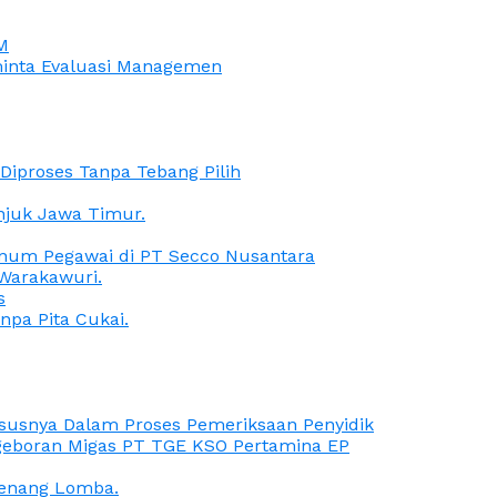
M
iminta Evaluasi Managemen
iproses Tanpa Tebang Pilih
anjuk Jawa Timur.
Oknum Pegawai di PT Secco Nusantara
Warakawuri.
s
npa Pita Cukai.
Kasusnya Dalam Proses Pemeriksaan Penyidik
ngeboran Migas PT TGE KSO Pertamina EP
menang Lomba.