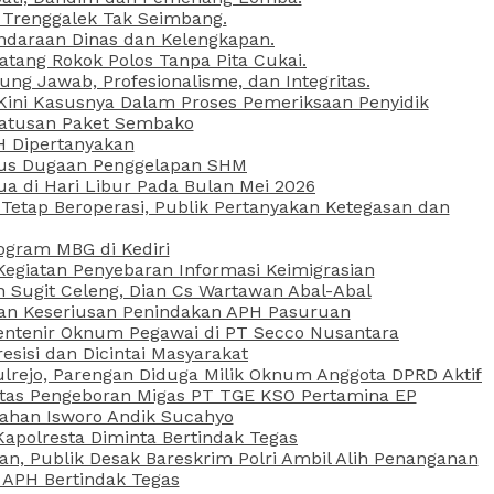
 Trenggalek Tak Seimbang.
daraan Dinas dan Kelengkapan.
atang Rokok Polos Tanpa Pita Cukai.
g Jawab, Profesionalisme, dan Integritas.
, Kini Kasusnya Dalam Proses Pemeriksaan Penyidik
Ratusan Paket Sembako
PH Dipertanyakan
Kasus Dugaan Penggelapan SHM
ua di Hari Libur Pada Bulan Mei 2026
etap Beroperasi, Publik Pertanyakan Ketegasan dan
ogram MBG di Kediri
Kegiatan Penyebaran Informasi Keimigrasian
n Sugit Celeng, Dian Cs Wartawan Abal-Abal
akan Keseriusan Penindakan APH Pasuruan
 Rentenir Oknum Pegawai di PT Secco Nusantara
esisi dan Dicintai Masyarakat
lrejo, Parengan Diduga Milik Oknum Anggota DPRD Aktif
vitas Pengeboran Migas PT TGE KSO Pertamina EP
sahan Isworo Andik Sucahyo
apolresta Diminta Bertindak Tegas
n, Publik Desak Bareskrim Polri Ambil Alih Penanganan
 APH Bertindak Tegas