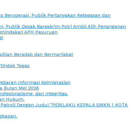
 Beroperasi, Publik Pertanyakan Ketegasan dan
, Publik Desak Bareskrim Polri Ambil Alih Penanganan
 Penindakan APH Pasuruan
at
eadilan Beradab dan Bermartabat
rtindak Tegas
yebaran Informasi Keimigrasian
da Bulan Mei 2026
esionalisme, dan Integritas.
uan Hukum.
a Patroli Dengan Judul “PERILAKU KEPALA SMKN 1 KOTA
gkapan.