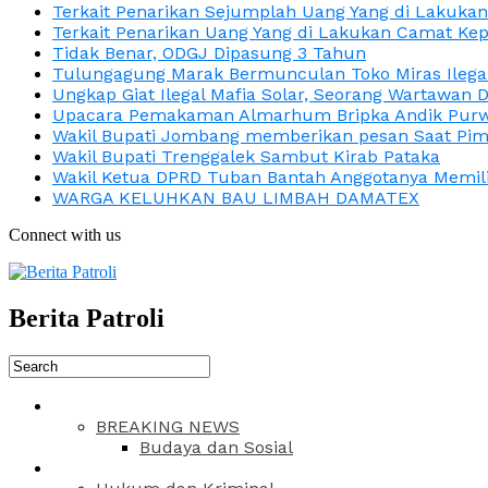
Terkait Penarikan Sejumplah Uang Yang di Lakuka
Terkait Penarikan Uang Yang di Lakukan Camat Kep
Tidak Benar, ODGJ Dipasung 3 Tahun
Tulungagung Marak Bermunculan Toko Miras Ilega
Ungkap Giat Ilegal Mafia Solar, Seorang Wartawan 
Upacara Pemakaman Almarhum Bripka Andik Purwa
Wakil Bupati Jombang memberikan pesan Saat Pimp
Wakil Bupati Trenggalek Sambut Kirab Pataka
Wakil Ketua DPRD Tuban Bantah Anggotanya Memili
WARGA KELUHKAN BAU LIMBAH DAMATEX
Connect with us
Berita Patroli
BREAKING NEWS
Budaya dan Sosial