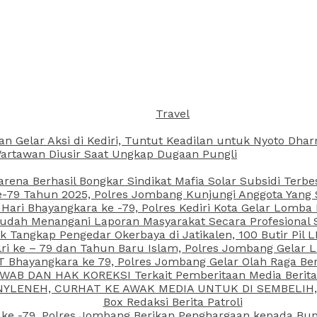
Travel
an Gelar Aksi di Kediri, Tuntut Keadilan untuk Nyoto Dh
rtawan Diusir Saat Ungkap Dugaan Pungli
arena Berhasil Bongkar Sindikat Mafia Solar Subsidi Terb
79 Tahun 2025, Polres Jombang Kunjungi Anggota Yang Sa
ari Bhayangkara ke -79, Polres Kediri Kota Gelar Lomba
 Sudah Menangani Laporan Masyarakat Secara Profesiona
k Tangkap Pengedar Okerbaya di Jatikalen, 100 Butir Pil L
ri ke – 79 dan Tahun Baru Islam, Polres Jombang Gelar 
 Bhayangkara ke 79, Polres Jombang Gelar Olah Raga Be
JAWAB DAN HAK KOREKSI Terkait Pemberitaan Media Beri
 NYLENEH, CURHAT KE AWAK MEDIA UNTUK DI SEMBELIH,
Box Redaksi Berita Patroli
 ke -79, Polres Jombang Berikan Penghargaan kepada B