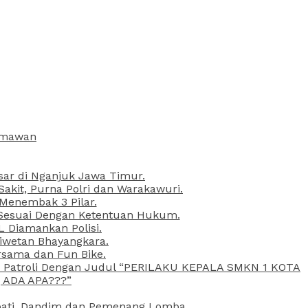
armawan
esar di Nganjuk Jawa Timur.
kit, Purna Polri dan Warakawuri.
 Menembak 3 Pilar.
l Sesuai Dengan Ketentuan Hukum.
L Diamankan Polisi.
Liwetan Bhayangkara.
rsama dan Fun Bike.
ta Patroli Dengan Judul “PERILAKU KEPALA SMKN 1 KOTA
 ADA APA???”
upati, Dandim dan Pemenang Lomba.