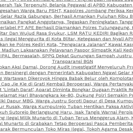
aerah Tak Terpenuhi, Belanja Pegawai di APBD Kabupaten
esahan Warga Baru PSHT, Kapolres Jombang Periksa Ken
r Gelar Razia Gabungan, Berhasil Amankan Puluhan Ribu B
aikan Pangkat Anggotanya, Tegaskan Peningkatan Tanggun
N Berlabel PT APE Berhasil Diamankan Polres Tulungagung
kitar Dan Wujud Rasa Syukur, LSM RATU KEDIRI Bagikan 
as Ilegal Menggurita di Kota Blitar, Ketegasan dan Nyali A
porkan ke Polres Kediri Kota, “Pengacara Jalanan” Kawal 
PI Madiun Laksanakan Pelayanan Paspor Simpatik Kali Ked
 IPAL Bermasalah, SPPG Dekat Gunungan Sampah Justru T
Transparansi BGN
kan Aksi Damai, Dorong Audit Investigatif Menyeluruh Pr
iun Bersinergi dengan Pemerintah Kabupaten Ngawi Gelar 
ang Wartawan Dikeroyok Hingga Babak Belur oleh Komplota
ap Jie Kie di Grati Kembali Beroperasi, Warga Pertany
t ‘Lintah Darat’, Aparat Diminta Bongkar Dugaan Praktik
Selamat Hari Bhayangkara ke-80, Dukung Polri Semakin Pr
ki Dapur MBG, Warga Justru Soroti Dapur di Desa Kumpu
ktur Rusak, Warga Kumpulrejo Tuban Hentikan Paksa Akti
kuh Sutorejo Berlangsung Haru, Isak Tangis Warnai Perpi
 Ilegal Milik Munarto di Tuban Terus Menggerus Alam, K
Munarto di Grabakan Tetap Beroperasi Pasca Pemberitaa
rak Bermunculan Toko Miras Ilegal, Tokoh Agama Desak