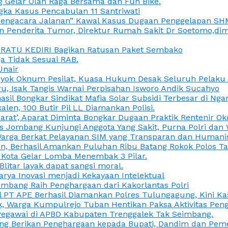
 Gelar Olah Raga Bersama dan Fun Bike.
gka Kasus Pencabulan 11 Santriwati
a, “Pengacara Jalanan” Kawal Kasus Dugaan Penggelapan SH
en Penderita Tumor, Direktur Rumah Sakit Dr Soetomo,d
M RATU KEDIRI Bagikan Ratusan Paket Sembako
 Tidak Sesuai RAB.
Unair
ok Oknum Pesilat, Kuasa Hukum Desak Seluruh Pelaku D
u, Isak Tangis Warnai Perpisahan Isworo Andik Sucahyo
asil Bongkar Sindikat Mafia Solar Subsidi Terbesar di Ng
len, 100 Butir Pil LL Diamankan Polisi.
Darat’, Aparat Diminta Bongkar Dugaan Praktik Rentenir 
 Jombang Kunjungi Anggota Yang Sakit, Purna Polri dan 
i Warga Berkat Pelayanan SIM yang Transparan dan Humani
an, Berhasil Amankan Puluhan Ribu Batang Rokok Polos Ta
i Kota Gelar Lomba Menembak 3 Pilar.
Blitar layak dapat sangsi moral.
rya Inovasi menjadi Kekayaan Intelektual
ombang Raih Penghargaan dari Kakorlantas Polri
abel PT APE Berhasil Diamankan Polres Tulungagung, Kini 
ak, Warga Kumpulrejo Tuban Hentikan Paksa Aktivitas Pe
 Pegawai di APBD Kabupaten Trenggalek Tak Seimbang.
bang Berikan Penghargaan kepada Bupati, Dandim dan Pe