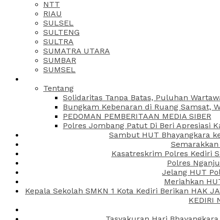
NTT
RIAU
SULSEL
SULTENG
SULTRA
SUMATRA UTARA
SUMBAR
SUMSEL
Tentang
Solidaritas Tanpa Batas, Puluhan Wartaw
Bungkam Kebenaran di Ruang Samsat, Wa
PEDOMAN PEMBERITAAN MEDIA SIBER
Polres Jombang Patut Di Beri Apresiasi K
Sambut HUT Bhayangkara ke-
Semarakkan H
Kasatreskrim Polres Kediri
Polres Nganju
Jelang HUT Pol
Meriahkan HUT
Kepala Sekolah SMKN 1 Kota Kediri Berikan HAK 
KEDIRI
Tasyakuran Hari Bhayangkara