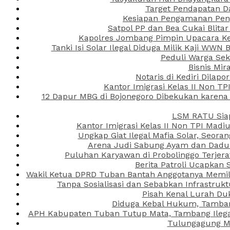
Target Pendapatan D
Kesiapan Pengamanan Peng
Satpol PP dan Bea Cukai Blita
Kapolres Jombang Pimpin Upacara Ken
Tanki Isi Solar Ilegal Diduga Milik Kaji WW
Peduli Warga Se
Bisnis Mir
Notaris di Kediri Dila
Kantor Imigrasi Kelas II Non T
12 Dapur MBG di Bojonegoro Dibekukan karena
LSM RATU Siap
Kantor Imigrasi Kelas II Non TPI Mad
Ungkap Giat Ilegal Mafia Solar, Seor
Arena Judi Sabung Ayam dan Dadu C
Puluhan Karyawan di Probolinggo Terjera
Berita Patroli Ucapkan 
Wakil Ketua DPRD Tuban Bantah Anggotanya Memili
Tanpa Sosialisasi dan Sebabkan Infrastru
Pisah Kenal Lurah Du
Diduga Kebal Hukum, Tambang
APH Kabupaten Tuban Tutup Mata, Tambang Ilegal 
Tulungagung Ma