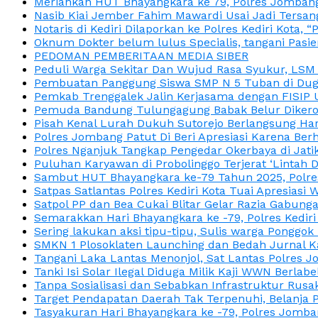
Meriahkan HUT Bhayangkara ke 79, Polres Jombang
Nasib Kiai Jember Fahim Mawardi Usai Jadi Tersan
Notaris di Kediri Dilaporkan ke Polres Kediri Kot
Oknum Dokter belum lulus Specialis, tangani Pasi
PEDOMAN PEMBERITAAN MEDIA SIBER
Peduli Warga Sekitar Dan Wujud Rasa Syukur, LS
Pembuatan Panggung Siswa SMP N 5 Tuban di Duga
Pemkab Trenggalek Jalin Kerjasama dengan FISIP 
Pemuda Bandung Tulungagung Babak Belur Dikeroy
Pisah Kenal Lurah Dukuh Sutorejo Berlangsung Har
Polres Jombang Patut Di Beri Apresiasi Karena Berh
Polres Nganjuk Tangkap Pengedar Okerbaya di Jatika
Puluhan Karyawan di Probolinggo Terjerat ‘Lintah 
Sambut HUT Bhayangkara ke-79 Tahun 2025, Polres
Satpas Satlantas Polres Kediri Kota Tuai Apresias
Satpol PP dan Bea Cukai Blitar Gelar Razia Gabung
Semarakkan Hari Bhayangkara ke -79, Polres Kedir
Sering lakukan aksi tipu-tipu, Sulis warga Ponggok 
SMKN 1 Plosoklaten Launching dan Bedah Jurnal Ka
Tangani Laka Lantas Menonjol, Sat Lantas Polres J
Tanki Isi Solar Ilegal Diduga Milik Kaji WWN Berl
Tanpa Sosialisasi dan Sebabkan Infrastruktur Rus
Target Pendapatan Daerah Tak Terpenuhi, Belanja
Tasyakuran Hari Bhayangkara ke -79, Polres Jom