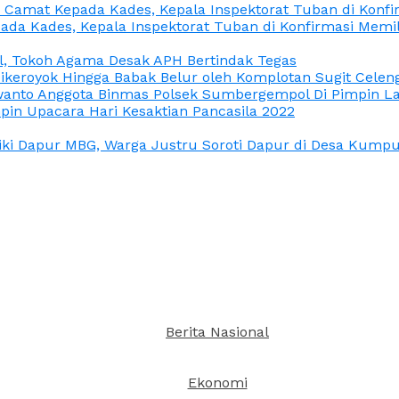
n Camat Kepada Kades, Kepala Inspektorat Tuban di Konf
ada Kades, Kepala Inspektorat Tuban di Konfirmasi Memi
l, Tokoh Agama Desak APH Bertindak Tegas
Dikeroyok Hingga Babak Belur oleh Komplotan Sugit Celen
nto Anggota Binmas Polsek Sumbergempol Di Pimpin La
in Upacara Hari Kesaktian Pancasila 2022
ki Dapur MBG, Warga Justru Soroti Dapur di Desa Kumpul
Berita Nasional
Ekonomi