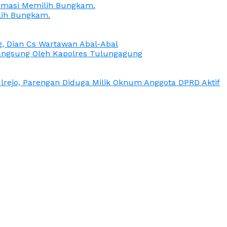
irmasi Memilih Bungkam.
lih Bungkam.
g, Dian Cs Wartawan Abal-Abal
ngsung Oleh Kapolres Tulungagung
rejo, Parengan Diduga Milik Oknum Anggota DPRD Aktif