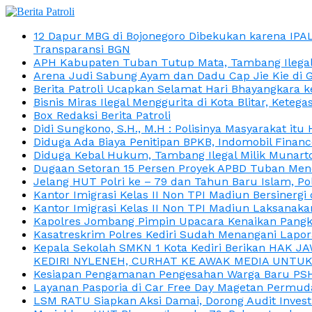
12 Dapur MBG di Bojonegoro Dibekukan karena IPA
Transparansi BGN
APH Kabupaten Tuban Tutup Mata, Tambang Ilegal M
Arena Judi Sabung Ayam dan Dadu Cap Jie Kie di 
Berita Patroli Ucapkan Selamat Hari Bhayangkara k
Bisnis Miras Ilegal Menggurita di Kota Blitar, Kete
Box Redaksi Berita Patroli
Didi Sungkono, S.H., M.H : Polisinya Masyarakat 
Diduga Ada Biaya Penitipan BPKB, Indomobil Finan
Diduga Kebal Hukum, Tambang Ilegal Milik Munarto
Dugaan Setoran 15 Persen Proyek APBD Tuban Menc
Jelang HUT Polri ke – 79 dan Tahun Baru Islam, P
Kantor Imigrasi Kelas II Non TPI Madiun Bersiner
Kantor Imigrasi Kelas II Non TPI Madiun Laksanaka
Kapolres Jombang Pimpin Upacara Kenaikan Pangkat
Kasatreskrim Polres Kediri Sudah Menangani Lapo
Kepala Sekolah SMKN 1 Kota Kediri Berikan HAK 
KEDIRI NYLENEH, CURHAT KE AWAK MEDIA UNTUK 
Kesiapan Pengamanan Pengesahan Warga Baru PSHT
Layanan Pasporia di Car Free Day Magetan Permud
LSM RATU Siapkan Aksi Damai, Dorong Audit Invest