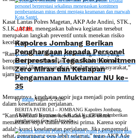
Kasat Lantas Polres Magetan, AKP Ade Andini, STK.,
S.I.K., M.H., menegaskan bahwa kegiatan tersebut
JATIM
merupakan langkah preventif untuk menekan risiko
Kapolres Jombang Berikan
kecelakaan.
Penghargaan kepada Personel
“Ramp check ini langkah preventif agar bus yang
Berprestasi, Tegaskan Komitmen
beroperasi benar-benar laik jalan. Tidak boleh ada
kompromi jika menyangkut keselamatan masyarakat,”
Zero Miras dan Kesiapan
ujarnya.
Pengamanan Muktamar NU ke-
35
Menurutnya, kesehatan sopir juga menjadi poin penting
By
admin
August 5, 2026
dalam keselamatan perjalanan.
BERITA PATROLI – JOMBANG Kapolres Jombang,
“Kami berikan layanan kesehatan gratis untuk
AKBP Ardi Kurniawan, S.H., S.I.K., CPHR memberikan
penghargaan (reward) kepada...
memastikan sopir dalam kondisi prima. Karena sopir
adalah kunci keselamatan perjalanan. Jika pengemudi
sehat, penumpang pun lebih selamat,” tegas AKP Ade