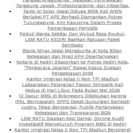
Tanggung Jawab, Profesionalisme, dan Integritas.
Tanki Isi Solar Ilegal Diduga Milik Kaji WWN
Berlabel PT APE Berhasil Diamankan Polres
Tulungagung, Kini Kasusnya Dalam Proses
Pemeriksaan Penyidik
Peduli Warga Sekitar Dan Wujud Rasa Syukur,
LSM RATU KEDIRI Bagikan Ratusan Paket
Sembako
Bisnis Miras Ilegal Menggurita di Kota Blitar,
Ketegasan dan Nyali APH Dipertanyakan
Notaris di Kediri Dilaporkan ke Polres Kediri Kota,
“Pengacara Jalanan” Kawal Kasus Dugaan
Penggelapan SHM
Kantor Imigrasi Kelas II Non TPI Madiun
Laksanakan Pelayanan Paspor Simpatik Kali
Kedua di Hari Libur Pada Bulan Mei 2026
12 Dapur MBG di Bojonegoro Dibekukan karena
IPAL Bermasalah, SPPG Dekat Gunungan Sampah
Justru Tetap Beroperasi, Publik Pertanyakan
Ketegasan dan Transparansi BGN
LSM RATU Siapkan Aksi Damai, Dorong Audit
Investigatif Menyeluruh Program MBG di Kediri
Kantor Imigrasi Kelas II Non TPI Madiun Bersinergi