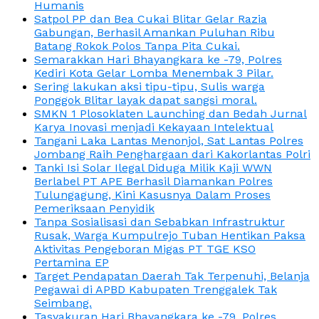
Humanis
Satpol PP dan Bea Cukai Blitar Gelar Razia
Gabungan, Berhasil Amankan Puluhan Ribu
Batang Rokok Polos Tanpa Pita Cukai.
Semarakkan Hari Bhayangkara ke -79, Polres
Kediri Kota Gelar Lomba Menembak 3 Pilar.
Sering lakukan aksi tipu-tipu, Sulis warga
Ponggok Blitar layak dapat sangsi moral.
SMKN 1 Plosoklaten Launching dan Bedah Jurnal
Karya Inovasi menjadi Kekayaan Intelektual
Tangani Laka Lantas Menonjol, Sat Lantas Polres
Jombang Raih Penghargaan dari Kakorlantas Polri
Tanki Isi Solar Ilegal Diduga Milik Kaji WWN
Berlabel PT APE Berhasil Diamankan Polres
Tulungagung, Kini Kasusnya Dalam Proses
Pemeriksaan Penyidik
Tanpa Sosialisasi dan Sebabkan Infrastruktur
Rusak, Warga Kumpulrejo Tuban Hentikan Paksa
Aktivitas Pengeboran Migas PT TGE KSO
Pertamina EP
Target Pendapatan Daerah Tak Terpenuhi, Belanja
Pegawai di APBD Kabupaten Trenggalek Tak
Seimbang.
Tasyakuran Hari Bhayangkara ke -79, Polres