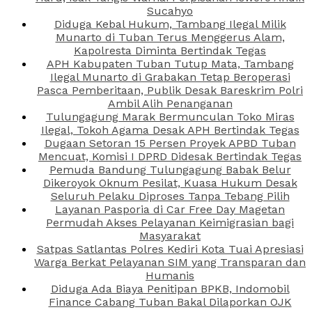
Sucahyo
Diduga Kebal Hukum, Tambang Ilegal Milik
Munarto di Tuban Terus Menggerus Alam,
Kapolresta Diminta Bertindak Tegas
APH Kabupaten Tuban Tutup Mata, Tambang
Ilegal Munarto di Grabakan Tetap Beroperasi
Pasca Pemberitaan, Publik Desak Bareskrim Polri
Ambil Alih Penanganan
Tulungagung Marak Bermunculan Toko Miras
Ilegal, Tokoh Agama Desak APH Bertindak Tegas
Dugaan Setoran 15 Persen Proyek APBD Tuban
Mencuat, Komisi I DPRD Didesak Bertindak Tegas
Pemuda Bandung Tulungagung Babak Belur
Dikeroyok Oknum Pesilat, Kuasa Hukum Desak
Seluruh Pelaku Diproses Tanpa Tebang Pilih
Layanan Pasporia di Car Free Day Magetan
Permudah Akses Pelayanan Keimigrasian bagi
Masyarakat
Satpas Satlantas Polres Kediri Kota Tuai Apresiasi
Warga Berkat Pelayanan SIM yang Transparan dan
Humanis
Diduga Ada Biaya Penitipan BPKB, Indomobil
Finance Cabang Tuban Bakal Dilaporkan OJK