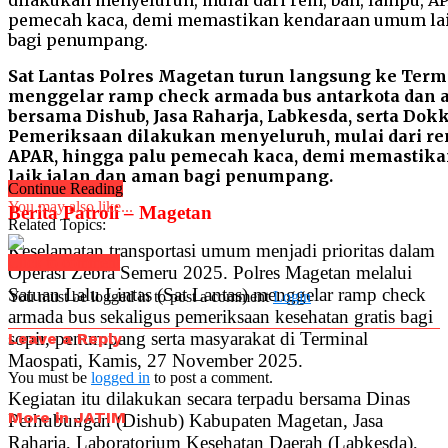
Sat Lantas Polres Magetan turun langsung ke Term
menggelar ramp check armada bus antarkota dan a
bersama Dishub, Jasa Raharja, Labkesda, serta Dok
Pemeriksaan dilakukan menyeluruh, mulai dari re
APAR, hingga palu pemecah kaca, demi memastik
laik jalan dan aman bagi penumpang.
Continue Reading
You may also like...
Berita Patroli – Magetan
Related Topics:
Keselamatan transportasi umum menjadi prioritas dalam
Click to comment
Operasi Zebra Semeru 2025. Polres Magetan melalui
Satuan Lalu Lintas (Sat Lantas) menggelar ramp check
You must be logged in to post a comment
Login
armada bus sekaligus pemeriksaan kesehatan gratis bagi
sopir, penumpang serta masyarakat di Terminal
Leave a Reply
Maospati, Kamis, 27 November 2025.
You must be
logged in
to post a comment.
Kegiatan itu dilakukan secara terpadu bersama Dinas
More in JATIM
Perhubungan (Dishub) Kabupaten Magetan, Jasa
Raharja, Laboratorium Kesehatan Daerah (Labkesda),