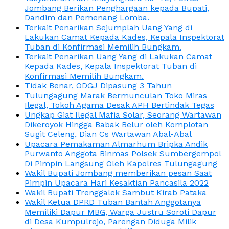
Jombang Berikan Penghargaan kepada Bupati,
Dandim dan Pemenang Lomba.
Terkait Penarikan Sejumplah Uang Yang di
Lakukan Camat Kepada Kades, Kepala Inspektorat
Tuban di Konfirmasi Memilih Bungkam.
Terkait Penarikan Uang Yang di Lakukan Camat
Kepada Kades, Kepala Inspektorat Tuban di
Konfirmasi Memilih Bungkam.
Tidak Benar, ODGJ Dipasung 3 Tahun
Tulungagung Marak Bermunculan Toko Miras
Ilegal, Tokoh Agama Desak APH Bertindak Tegas
Ungkap Giat Ilegal Mafia Solar, Seorang Wartawan
Dikeroyok Hingga Babak Belur oleh Komplotan
Sugit Celeng, Dian Cs Wartawan Abal-Abal
Upacara Pemakaman Almarhum Bripka Andik
Purwanto Anggota Binmas Polsek Sumbergempol
Di Pimpin Langsung Oleh Kapolres Tulungagung
Wakil Bupati Jombang memberikan pesan Saat
Pimpin Upacara Hari Kesaktian Pancasila 2022
Wakil Bupati Trenggalek Sambut Kirab Pataka
Wakil Ketua DPRD Tuban Bantah Anggotanya
Memiliki Dapur MBG, Warga Justru Soroti Dapur
di Desa Kumpulrejo, Parengan Diduga Milik