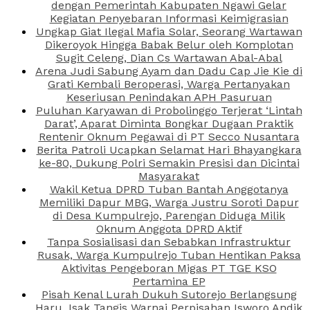
dengan Pemerintah Kabupaten Ngawi Gelar
Kegiatan Penyebaran Informasi Keimigrasian
Ungkap Giat Ilegal Mafia Solar, Seorang Wartawan
Dikeroyok Hingga Babak Belur oleh Komplotan
Sugit Celeng, Dian Cs Wartawan Abal-Abal
Arena Judi Sabung Ayam dan Dadu Cap Jie Kie di
Grati Kembali Beroperasi, Warga Pertanyakan
Keseriusan Penindakan APH Pasuruan
Puluhan Karyawan di Probolinggo Terjerat ‘Lintah
Darat’, Aparat Diminta Bongkar Dugaan Praktik
Rentenir Oknum Pegawai di PT Secco Nusantara
Berita Patroli Ucapkan Selamat Hari Bhayangkara
ke-80, Dukung Polri Semakin Presisi dan Dicintai
Masyarakat
Wakil Ketua DPRD Tuban Bantah Anggotanya
Memiliki Dapur MBG, Warga Justru Soroti Dapur
di Desa Kumpulrejo, Parengan Diduga Milik
Oknum Anggota DPRD Aktif
Tanpa Sosialisasi dan Sebabkan Infrastruktur
Rusak, Warga Kumpulrejo Tuban Hentikan Paksa
Aktivitas Pengeboran Migas PT TGE KSO
Pertamina EP
Pisah Kenal Lurah Dukuh Sutorejo Berlangsung
Haru, Isak Tangis Warnai Perpisahan Isworo Andik