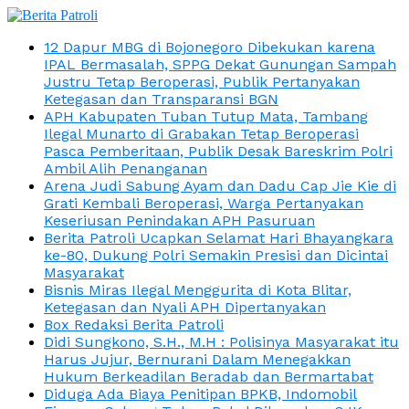
12 Dapur MBG di Bojonegoro Dibekukan karena
IPAL Bermasalah, SPPG Dekat Gunungan Sampah
Justru Tetap Beroperasi, Publik Pertanyakan
Ketegasan dan Transparansi BGN
APH Kabupaten Tuban Tutup Mata, Tambang
Ilegal Munarto di Grabakan Tetap Beroperasi
Pasca Pemberitaan, Publik Desak Bareskrim Polri
Ambil Alih Penanganan
Arena Judi Sabung Ayam dan Dadu Cap Jie Kie di
Grati Kembali Beroperasi, Warga Pertanyakan
Keseriusan Penindakan APH Pasuruan
Berita Patroli Ucapkan Selamat Hari Bhayangkara
ke-80, Dukung Polri Semakin Presisi dan Dicintai
Masyarakat
Bisnis Miras Ilegal Menggurita di Kota Blitar,
Ketegasan dan Nyali APH Dipertanyakan
Box Redaksi Berita Patroli
Didi Sungkono, S.H., M.H : Polisinya Masyarakat itu
Harus Jujur, Bernurani Dalam Menegakkan
Hukum Berkeadilan Beradab dan Bermartabat
Diduga Ada Biaya Penitipan BPKB, Indomobil