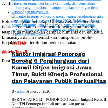
Andini.
Polres Magetan berharap, Operasi Zebra Semeru 2025
tidak hanya hadir dalam bentuk penegakan hukum,
tetapi juga memberikan dampak humanis dan edukatif,
khususnya dalam memastikan transportasi publik
berjalan aman, tertib dan berkeselamatan.
JATIM
@pria/jgt-88
Kantor Imigrasi Ponorogo
Borong 6 Penghargaan dari
Post Views:
8
Kanwil Ditjen Imigrasi Jawa
Timur, Bukti Kinerja Profesional
dan Pelayanan Publik Berkualitas
By
admin
August 3, 2026
BERITA PATROLI – PONOROGO Kantor Imigrasi Kelas II
Non TPI Ponorogo kembali mencatatkan prestasi