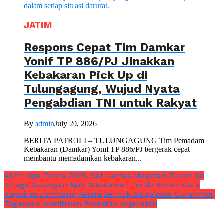
JATIM
Respons Cepat Tim Damkar
Yonif TP 886/PJ Jinakkan
Kebakaran Pick Up di
Tulungagung, Wujud Nyata
Pengabdian TNI untuk Rakyat
By
admin
July 20, 2026
BERITA PATROLI – TULUNGAGUNG Tim Pemadam
Kebakaran (Damkar) Yonif TP 886/PJ bergerak cepat
membantu memadamkan kebakaran...
Akhir Ops Zebra 2025, Sat Lantas Magetan Turun ke
Telaga Sarangan Ajak Wisatawan Tertib Berkendara
Kapolres Jombang Resmi Bentuk Satgassus Curanmor,
Tegaskan Komitmen Berantas Kejahatan