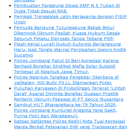
Pembuatan Panggung Siswa SMP N 5 Tuban di
Duga Tidak Sesuai RAB.
Pemkab Trenggalek Jalin Kerjasama dengan FISIP
Unair
Pemuda Bandung Tulungagung Babak Belur
Dikeroyok Oknum Pesilat, Kuasa Hukum Desak
Seluruh Pelaku Diproses Tanpa Tebang Pilih
Pisah Kenal Lurah Dukuh Sutorejo Berlangsung
Haru, Isak Tangis Warnai Perpisahan Isworo Andik
Sucahyo
Polres Jombang Patut Di Beri Apresiasi Karena
Berhasil Bongkar Sindikat Mafia Solar Subsidi
Terbesar di Nganjuk Jawa Timur.
Polres Nganjuk Tangkap Pengedar Okerbaya di
Jatikalen, 100 Butir Pil LL Diamankan Polisi.
Puluhan Karyawan di Probolinggo Terjerat ‘Lintah
Darat’, Aparat Diminta Bongkar Dugaan Praktik
Rentenir Oknum Pegawai di PT Secco Nusantara
Sambut HUT Bhayangkara ke-79 Tahun 2025,
Polres Jombang Kunjungi Anggota Yang Sakit,
Purna Polri dan Warakawuri.
Satpas Satlantas Polres Kediri Kota Tuai Apresiasi
Warga Berkat Pelayanan SIM yang Transparan dan