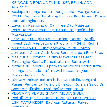
KE AWAK MEDIA UNTUK DI SEMBELIH, ADA
APA???”
Kesiapan Pengamanan Pengesahan Warga Baru
PSHT, Kapolres Jombang Periksa Kendaraan Dinas
dan Kelengkapan.
Layanan Pasporia di Car Free Day Magetan
Permudah Akses Pelayanan Keimigrasian bagi
Masyarakat
LSM RATU Siapkan Aksi Damai, Dorong Audit
Investigatif Menyeluruh Program MBG di Kediri
Meriahkan HUT Bhayangkara ke 79, Polres
Jombang Gelar Olah Raga Bersama dan Fun Bike.
Nasib Kiai Jember Fahim Mawardi Usai Jadi
Tersangka Kasus Pencabulan 11 Santriwati
Notaris di Kediri Dilaporkan ke Polres Kediri Kota,
“Pengacara Jalanan” Kawal Kasus Dugaan
Penggelapan SHM
Oknum Dokter belum lulus Specialis, tangani
Pasien Penderita Tumor, Direktur Rumah Sakit Dr
Soetomo,diminta Evaluasi Managemen
PEDOMAN PEMBERITAAN MEDIA SIBER
Peduli Warga Sekitar Dan Wujud Rasa Syukur,
LSM RATU KEDIRI Bagikan Ratusan Paket
Sembako