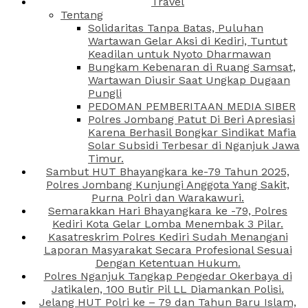
Travel
Tentang
Solidaritas Tanpa Batas, Puluhan
Wartawan Gelar Aksi di Kediri, Tuntut
Keadilan untuk Nyoto Dharmawan
Bungkam Kebenaran di Ruang Samsat,
Wartawan Diusir Saat Ungkap Dugaan
Pungli
PEDOMAN PEMBERITAAN MEDIA SIBER
Polres Jombang Patut Di Beri Apresiasi
Karena Berhasil Bongkar Sindikat Mafia
Solar Subsidi Terbesar di Nganjuk Jawa
Timur.
Sambut HUT Bhayangkara ke-79 Tahun 2025,
Polres Jombang Kunjungi Anggota Yang Sakit,
Purna Polri dan Warakawuri.
Semarakkan Hari Bhayangkara ke -79, Polres
Kediri Kota Gelar Lomba Menembak 3 Pilar.
Kasatreskrim Polres Kediri Sudah Menangani
Laporan Masyarakat Secara Profesional Sesuai
Dengan Ketentuan Hukum.
Polres Nganjuk Tangkap Pengedar Okerbaya di
Jatikalen, 100 Butir Pil LL Diamankan Polisi.
Jelang HUT Polri ke – 79 dan Tahun Baru Islam,