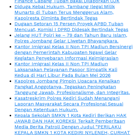
Finance Cabang Tuban Bakal Dilaporkan OJK
Diduga Kebal Hukum, Tambang Ilegal Milik
Munarto di Tuban Terus Menggerus Alam,
Kapolresta Diminta Bertindak Tegas
Dugaan Setoran 15 Persen Proyek APBD Tuban
Mencuat, Komisi I DPRD Didesak Bertindak Tegas
Jelang HUT Polri ke – 79 dan Tahun Baru Islam,
Polres Jombang Gelar Liwetan Bhayangkara.
Kantor Imigrasi Kelas II Non TPI Madiun Bersinergi
dengan Pemerintah Kabupaten Ngawi Gelar
Kegiatan Penyebaran Informasi Keimigrasian
Kantor Imigrasi Kelas II Non TPI Madiun
Laksanakan Pelayanan Paspor Simpatik Kali
Kedua di Hari Libur Pada Bulan Mei 2026
Kapolres Jombang Pimpin Upacara Kenaikan
Pangkat Anggotanya, Tegaskan Peningkatan
Tanggung Jawab, Profesionalisme, dan Integritas.
Kasatreskrim Polres Kediri Sudah Menangani
Laporan Masyarakat Secara Profesional Sesuai
Dengan Ketentuan Hukum.
Kepala Sekolah SMKN 1 Kota Kediri Berikan HAK
JAWAB DAN HAK KOREKSI Terkait Pemberitaan
Media Berita Patroli Dengan Judul “PERILAKU
KEPALA SMKN 1 KOTA KEDIRI NYLENEH, CURHAT