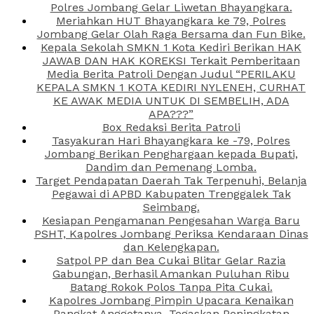
Polres Jombang Gelar Liwetan Bhayangkara.
Meriahkan HUT Bhayangkara ke 79, Polres
Jombang Gelar Olah Raga Bersama dan Fun Bike.
Kepala Sekolah SMKN 1 Kota Kediri Berikan HAK
JAWAB DAN HAK KOREKSI Terkait Pemberitaan
Media Berita Patroli Dengan Judul “PERILAKU
KEPALA SMKN 1 KOTA KEDIRI NYLENEH, CURHAT
KE AWAK MEDIA UNTUK DI SEMBELIH, ADA
APA???”
Box Redaksi Berita Patroli
Tasyakuran Hari Bhayangkara ke -79, Polres
Jombang Berikan Penghargaan kepada Bupati,
Dandim dan Pemenang Lomba.
Target Pendapatan Daerah Tak Terpenuhi, Belanja
Pegawai di APBD Kabupaten Trenggalek Tak
Seimbang.
Kesiapan Pengamanan Pengesahan Warga Baru
PSHT, Kapolres Jombang Periksa Kendaraan Dinas
dan Kelengkapan.
Satpol PP dan Bea Cukai Blitar Gelar Razia
Gabungan, Berhasil Amankan Puluhan Ribu
Batang Rokok Polos Tanpa Pita Cukai.
Kapolres Jombang Pimpin Upacara Kenaikan
Pangkat Anggotanya, Tegaskan Peningkatan