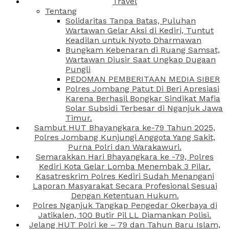
Travel
Tentang
Solidaritas Tanpa Batas, Puluhan
Wartawan Gelar Aksi di Kediri, Tuntut
Keadilan untuk Nyoto Dharmawan
Bungkam Kebenaran di Ruang Samsat,
Wartawan Diusir Saat Ungkap Dugaan
Pungli
PEDOMAN PEMBERITAAN MEDIA SIBER
Polres Jombang Patut Di Beri Apresiasi
Karena Berhasil Bongkar Sindikat Mafia
Solar Subsidi Terbesar di Nganjuk Jawa
Timur.
Sambut HUT Bhayangkara ke-79 Tahun 2025,
Polres Jombang Kunjungi Anggota Yang Sakit,
Purna Polri dan Warakawuri.
Semarakkan Hari Bhayangkara ke -79, Polres
Kediri Kota Gelar Lomba Menembak 3 Pilar.
Kasatreskrim Polres Kediri Sudah Menangani
Laporan Masyarakat Secara Profesional Sesuai
Dengan Ketentuan Hukum.
Polres Nganjuk Tangkap Pengedar Okerbaya di
Jatikalen, 100 Butir Pil LL Diamankan Polisi.
Jelang HUT Polri ke – 79 dan Tahun Baru Islam,