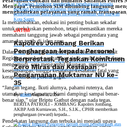
Pelayanan edukatif dan humanis Satlantas Polres 
Menyapa”. Pemohon SIM dibimbing langsung mengen
menghadirkan pelayanan yang ramah, transparan, 
Ia menambahkan, edukasi ini penting bukan sekadar
untuk meluluskan pemohon, tetapi memastikan mereka
JATIM
memahami tanggung jawab sebagai pengendara yang
aman dan tertib di jalan raya.
Kapolres Jombang Berikan
Penghargaan kepada Personel
Dalam sesi lapangan, Briptu Gathut Hendra dari Unit
Berprestasi, Tegaskan Komitmen
Regident memberi pengarahan rinci: mulai teknik dasar
mengemudi, cara mengambil tikungan, menjaga
Zero Miras dan Kesiapan
keseimbangan, hingga kesalahan-kesalahan fatal yang
Pengamanan Muktamar NU ke-
kerap membuat peserta gagal.
35
“Jangan tegang. Ikuti alurnya, pahami rutenya, dan
utamakan keselamatan. Kami dampingi sampai benar-
By
admin
August 5, 2026
benar siap,” ujar Briptu Gathut dengan nada tegas.
BERITA PATROLI – JOMBANG Kapolres Jombang,
AKBP Ardi Kurniawan, S.H., S.I.K., CPHR memberikan
penghargaan (reward) kepada...
Pendekatan langsung dan terbuka ini menjadi upaya