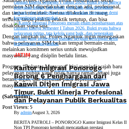
Satlantas Polres Nganjuk untuk memastikan setiap
pemohon SIM diperlakukan dengan adil, profesional,
dan tanpa intimidasi. Semua dilakukan di ruang
terbuka, tanpa praktik-praktik tertutup, dan bisa
disaksikan siapa saja.
Dengan langkah ini, Polres Nganjuk ingin menegaskan
bahwa pelayanan SIM bukan tempat bermain-main,
melainkan komitmen serius untuk mewujudkan
JATIM
masyarakat yang disiplin berlalu lintas.
Program “Polantas Menyapa” kini menjadi wajah baru
Kantor Imigrasi Ponorogo
pelayanan publik yang tidak hanya ramah, tetapi juga
Borong 6 Penghargaan dari
berani, tegas, dan berpihak pada kepentingan
Kanwil Ditjen Imigrasi Jawa
masyarakat.
Timur, Bukti Kinerja Profesional
(Safruddin)
dan Pelayanan Publik Berkualitas
Post Views:
5
By
admin
August 3, 2026
BERITA PATROLI – PONOROGO Kantor Imigrasi Kelas II
Non TPI Ponorogo kembali mencatatkan prestasi