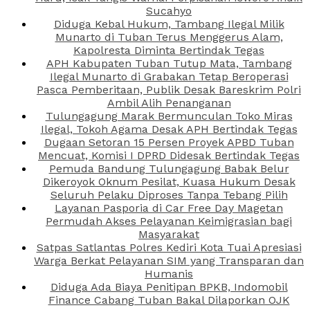
Sucahyo
Diduga Kebal Hukum, Tambang Ilegal Milik
Munarto di Tuban Terus Menggerus Alam,
Kapolresta Diminta Bertindak Tegas
APH Kabupaten Tuban Tutup Mata, Tambang
Ilegal Munarto di Grabakan Tetap Beroperasi
Pasca Pemberitaan, Publik Desak Bareskrim Polri
Ambil Alih Penanganan
Tulungagung Marak Bermunculan Toko Miras
Ilegal, Tokoh Agama Desak APH Bertindak Tegas
Dugaan Setoran 15 Persen Proyek APBD Tuban
Mencuat, Komisi I DPRD Didesak Bertindak Tegas
Pemuda Bandung Tulungagung Babak Belur
Dikeroyok Oknum Pesilat, Kuasa Hukum Desak
Seluruh Pelaku Diproses Tanpa Tebang Pilih
Layanan Pasporia di Car Free Day Magetan
Permudah Akses Pelayanan Keimigrasian bagi
Masyarakat
Satpas Satlantas Polres Kediri Kota Tuai Apresiasi
Warga Berkat Pelayanan SIM yang Transparan dan
Humanis
Diduga Ada Biaya Penitipan BPKB, Indomobil
Finance Cabang Tuban Bakal Dilaporkan OJK