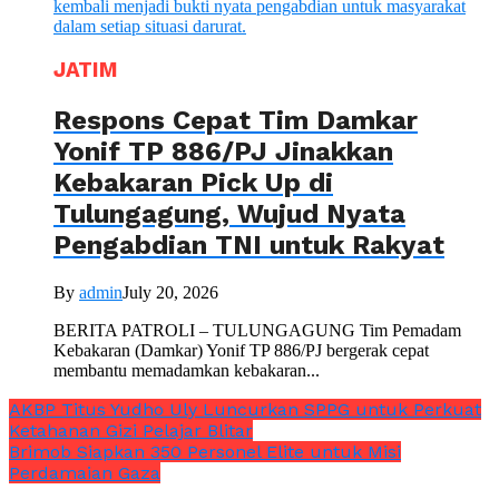
JATIM
Respons Cepat Tim Damkar
Yonif TP 886/PJ Jinakkan
Kebakaran Pick Up di
Tulungagung, Wujud Nyata
Pengabdian TNI untuk Rakyat
By
admin
July 20, 2026
BERITA PATROLI – TULUNGAGUNG Tim Pemadam
Kebakaran (Damkar) Yonif TP 886/PJ bergerak cepat
membantu memadamkan kebakaran...
AKBP Titus Yudho Uly Luncurkan SPPG untuk Perkuat
Ketahanan Gizi Pelajar Blitar
Brimob Siapkan 350 Personel Elite untuk Misi
Perdamaian Gaza