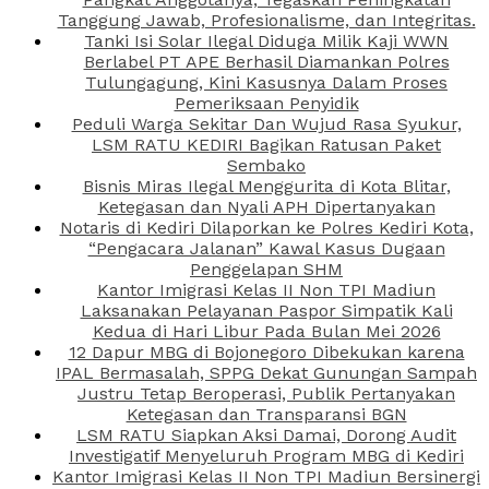
Tanggung Jawab, Profesionalisme, dan Integritas.
Tanki Isi Solar Ilegal Diduga Milik Kaji WWN
Berlabel PT APE Berhasil Diamankan Polres
Tulungagung, Kini Kasusnya Dalam Proses
Pemeriksaan Penyidik
Peduli Warga Sekitar Dan Wujud Rasa Syukur,
LSM RATU KEDIRI Bagikan Ratusan Paket
Sembako
Bisnis Miras Ilegal Menggurita di Kota Blitar,
Ketegasan dan Nyali APH Dipertanyakan
Notaris di Kediri Dilaporkan ke Polres Kediri Kota,
“Pengacara Jalanan” Kawal Kasus Dugaan
Penggelapan SHM
Kantor Imigrasi Kelas II Non TPI Madiun
Laksanakan Pelayanan Paspor Simpatik Kali
Kedua di Hari Libur Pada Bulan Mei 2026
12 Dapur MBG di Bojonegoro Dibekukan karena
IPAL Bermasalah, SPPG Dekat Gunungan Sampah
Justru Tetap Beroperasi, Publik Pertanyakan
Ketegasan dan Transparansi BGN
LSM RATU Siapkan Aksi Damai, Dorong Audit
Investigatif Menyeluruh Program MBG di Kediri
Kantor Imigrasi Kelas II Non TPI Madiun Bersinergi