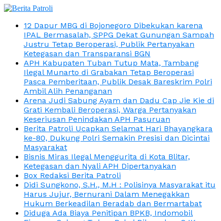
12 Dapur MBG di Bojonegoro Dibekukan karena
IPAL Bermasalah, SPPG Dekat Gunungan Sampah
Justru Tetap Beroperasi, Publik Pertanyakan
Ketegasan dan Transparansi BGN
APH Kabupaten Tuban Tutup Mata, Tambang
Ilegal Munarto di Grabakan Tetap Beroperasi
Pasca Pemberitaan, Publik Desak Bareskrim Polri
Ambil Alih Penanganan
Arena Judi Sabung Ayam dan Dadu Cap Jie Kie di
Grati Kembali Beroperasi, Warga Pertanyakan
Keseriusan Penindakan APH Pasuruan
Berita Patroli Ucapkan Selamat Hari Bhayangkara
ke-80, Dukung Polri Semakin Presisi dan Dicintai
Masyarakat
Bisnis Miras Ilegal Menggurita di Kota Blitar,
Ketegasan dan Nyali APH Dipertanyakan
Box Redaksi Berita Patroli
Didi Sungkono, S.H., M.H : Polisinya Masyarakat itu
Harus Jujur, Bernurani Dalam Menegakkan
Hukum Berkeadilan Beradab dan Bermartabat
Diduga Ada Biaya Penitipan BPKB, Indomobil