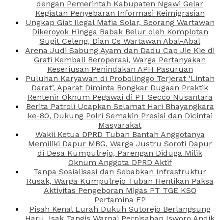
dengan Pemerintah Kabupaten Ngawi Gelar
Kegiatan Penyebaran Informasi Keimigrasian
Ungkap Giat Ilegal Mafia Solar, Seorang Wartawan
Dikeroyok Hingga Babak Belur oleh Komplotan
Sugit Celeng, Dian Cs Wartawan Abal-Abal
Arena Judi Sabung Ayam dan Dadu Cap Jie Kie di
Grati Kembali Beroperasi, Warga Pertanyakan
Keseriusan Penindakan APH Pasuruan
Puluhan Karyawan di Probolinggo Terjerat ‘Lintah
Darat’, Aparat Diminta Bongkar Dugaan Praktik
Rentenir Oknum Pegawai di PT Secco Nusantara
Berita Patroli Ucapkan Selamat Hari Bhayangkara
ke-80, Dukung Polri Semakin Presisi dan Dicintai
Masyarakat
Wakil Ketua DPRD Tuban Bantah Anggotanya
Memiliki Dapur MBG, Warga Justru Soroti Dapur
di Desa Kumpulrejo, Parengan Diduga Milik
Oknum Anggota DPRD Aktif
Tanpa Sosialisasi dan Sebabkan Infrastruktur
Rusak, Warga Kumpulrejo Tuban Hentikan Paksa
Aktivitas Pengeboran Migas PT TGE KSO
Pertamina EP
Pisah Kenal Lurah Dukuh Sutorejo Berlangsung
Haru, Isak Tangis Warnai Perpisahan Isworo Andik