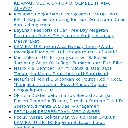
KE AWAK MEDIA UNTUK DI SEMBELIH, ADA
APA???”
Kesiapan Pengamanan Pengesahan Warga Baru
PSHT, Kapolres Jombang Periksa Kendaraan Dinas
dan Kelengkapan.
Layanan Pasporia di Car Free Day Magetan
Permudah Akses Pelayanan Keimigrasian bagi
Masyarakat
LSM RATU Siapkan Aksi Damai, Dorong Audit
Investigatif Menyeluruh Program MBG di Kediri
Meriahkan HUT Bhayangkara ke 79, Polres
Jombang Gelar Olah Raga Bersama dan Fun Bike.
Nasib Kiai Jember Fahim Mawardi Usai Jadi
Tersangka Kasus Pencabulan 11 Santriwati
Notaris di Kediri Dilaporkan ke Polres Kediri Kota,
“Pengacara Jalanan” Kawal Kasus Dugaan
Penggelapan SHM
Oknum Dokter belum lulus Specialis, tangani
Pasien Penderita Tumor, Direktur Rumah Sakit Dr
Soetomo,diminta Evaluasi Managemen
PEDOMAN PEMBERITAAN MEDIA SIBER
Peduli Warga Sekitar Dan Wujud Rasa Syukur,
LSM RATU KEDIRI Bagikan Ratusan Paket
Sembako