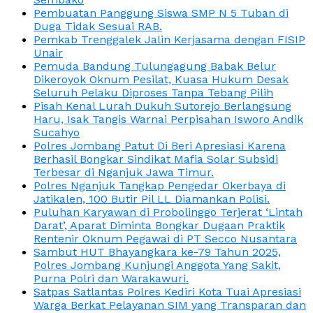
Pembuatan Panggung Siswa SMP N 5 Tuban di
Duga Tidak Sesuai RAB.
Pemkab Trenggalek Jalin Kerjasama dengan FISIP
Unair
Pemuda Bandung Tulungagung Babak Belur
Dikeroyok Oknum Pesilat, Kuasa Hukum Desak
Seluruh Pelaku Diproses Tanpa Tebang Pilih
Pisah Kenal Lurah Dukuh Sutorejo Berlangsung
Haru, Isak Tangis Warnai Perpisahan Isworo Andik
Sucahyo
Polres Jombang Patut Di Beri Apresiasi Karena
Berhasil Bongkar Sindikat Mafia Solar Subsidi
Terbesar di Nganjuk Jawa Timur.
Polres Nganjuk Tangkap Pengedar Okerbaya di
Jatikalen, 100 Butir Pil LL Diamankan Polisi.
Puluhan Karyawan di Probolinggo Terjerat ‘Lintah
Darat’, Aparat Diminta Bongkar Dugaan Praktik
Rentenir Oknum Pegawai di PT Secco Nusantara
Sambut HUT Bhayangkara ke-79 Tahun 2025,
Polres Jombang Kunjungi Anggota Yang Sakit,
Purna Polri dan Warakawuri.
Satpas Satlantas Polres Kediri Kota Tuai Apresiasi
Warga Berkat Pelayanan SIM yang Transparan dan