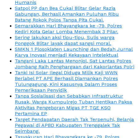
Humanis
Satpol PP dan Bea Cukai Blitar Gelar Razia
Gabungan, Berhasil Amankan Puluhan Ribu
Batang Rokok Polos Tanpa Pita Cukai.
Semarakkan Hari Bhayangkara ke -79, Polres
Kediri Kota Gelar Lomba Menembak 3 Pilar.
Sering lakukan aksi tipu-tipu, Sulis warga
Ponggok Blitar layak dapat sangsi moral.
SMKN 1 Plosoklaten Launching dan Bedah Jurnal
Karya Inovasi menjadi Kekayaan Intelektual
Tangani Laka Lantas Menonjol, Sat Lantas Polres
Jombang Raih Penghargaan dari Kakorlantas Polri
Tanki Isi Solar Ilegal Diduga Milik Kaji WWN
Berlabel PT APE Berhasil Diamankan Polres
Tulungagung, Kini Kasusnya Dalam Proses
Pemeriksaan Penyidik
Tanpa Sosialisasi dan Sebabkan Infrastruktur
Rusak, Warga Kumpulrejo Tuban Hentikan Paksa
Aktivitas Pengeboran Migas PT TGE KSO
Pertamina EP
Target Pendapatan Daerah Tak Terpenuhi, Belanja
Pegawai di APBD Kabupaten Trenggalek Tak
Seimbang.
Tasyakuran Hari Bhayangkara ke -79, Polres