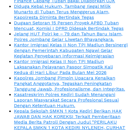
Finance Cabang Tuban Bakal Dilaporkan OJK
Diduga Kebal Hukum, Tambang Ilegal Milik
Munarto di Tuban Terus Menggerus Alam,
Kapolresta Diminta Bertindak Tegas
Dugaan Setoran 15 Persen Proyek APBD Tuban
Mencuat, Komisi I DPRD Didesak Bertindak Tegas
Jelang HUT Polri ke – 79 dan Tahun Baru Islam,
Polres Jombang Gelar Liwetan Bhayangkara.
Kantor Imigrasi Kelas II Non TPI Madiun Bersinergi
dengan Pemerintah Kabupaten Ngawi Gelar
Kegiatan Penyebaran Informasi Keimigrasian
Kantor Imigrasi Kelas II Non TPI Madiun
Laksanakan Pelayanan Paspor Simpatik Kali
Kedua di Hari Libur Pada Bulan Mei 2026
Kapolres Jombang Pimpin Upacara Kenaikan
Pangkat Anggotanya, Tegaskan Peningkatan
Tanggung Jawab, Profesionalisme, dan Integritas.
Kasatreskrim Polres Kediri Sudah Menangani
Laporan Masyarakat Secara Profesional Sesuai
Dengan Ketentuan Hukum.
Kepala Sekolah SMKN 1 Kota Kediri Berikan HAK
JAWAB DAN HAK KOREKSI Terkait Pemberitaan
Media Berita Patroli Dengan Judul “PERILAKU
KEPALA SMKN 1 KOTA KEDIRI NYLENEH, CURHAT