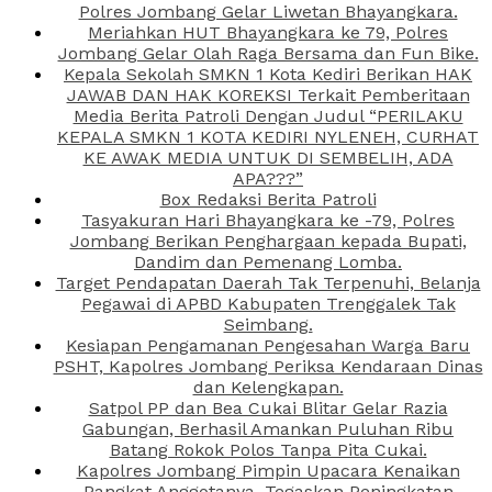
Polres Jombang Gelar Liwetan Bhayangkara.
Meriahkan HUT Bhayangkara ke 79, Polres
Jombang Gelar Olah Raga Bersama dan Fun Bike.
Kepala Sekolah SMKN 1 Kota Kediri Berikan HAK
JAWAB DAN HAK KOREKSI Terkait Pemberitaan
Media Berita Patroli Dengan Judul “PERILAKU
KEPALA SMKN 1 KOTA KEDIRI NYLENEH, CURHAT
KE AWAK MEDIA UNTUK DI SEMBELIH, ADA
APA???”
Box Redaksi Berita Patroli
Tasyakuran Hari Bhayangkara ke -79, Polres
Jombang Berikan Penghargaan kepada Bupati,
Dandim dan Pemenang Lomba.
Target Pendapatan Daerah Tak Terpenuhi, Belanja
Pegawai di APBD Kabupaten Trenggalek Tak
Seimbang.
Kesiapan Pengamanan Pengesahan Warga Baru
PSHT, Kapolres Jombang Periksa Kendaraan Dinas
dan Kelengkapan.
Satpol PP dan Bea Cukai Blitar Gelar Razia
Gabungan, Berhasil Amankan Puluhan Ribu
Batang Rokok Polos Tanpa Pita Cukai.
Kapolres Jombang Pimpin Upacara Kenaikan
Pangkat Anggotanya, Tegaskan Peningkatan