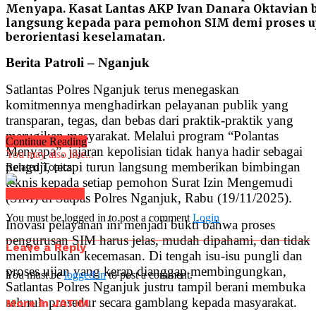
Menyapa. Kasat Lantas AKP Ivan Danara Oktavia
langsung kepada para pemohon SIM demi proses uj
berorientasi keselamatan.
Berita Patroli – Nganjuk
Satlantas Polres Nganjuk terus menegaskan
komitmennya menghadirkan pelayanan publik yang
transparan, tegas, dan bebas dari praktik-praktik yang
merugikan masyarakat. Melalui program “Polantas
Continue Reading
Menyapa”, jajaran kepolisian tidak hanya hadir sebagai
You may also like...
penguji, tetapi turun langsung memberikan bimbingan
Related Topics:
teknis kepada setiap pemohon Surat Izin Mengemudi
Click to comment
(SIM) di Satpas Polres Nganjuk, Rabu (19/11/2025).
You must be logged in to post a comment
Login
Inovasi pelayanan ini menjadi bukti bahwa proses
pengurusan SIM harus jelas, mudah dipahami, dan tidak
Leave a Reply
menimbulkan kecemasan. Di tengah isu-isu pungli dan
proses ujian yang kerap dianggap membingungkan,
You must be
logged in
to post a comment.
Satlantas Polres Nganjuk justru tampil berani membuka
seluruh prosedur secara gamblang kepada masyarakat.
More in JATIM