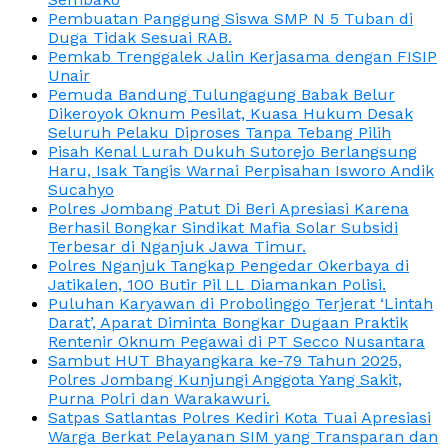
Pembuatan Panggung Siswa SMP N 5 Tuban di
Duga Tidak Sesuai RAB.
Pemkab Trenggalek Jalin Kerjasama dengan FISIP
Unair
Pemuda Bandung Tulungagung Babak Belur
Dikeroyok Oknum Pesilat, Kuasa Hukum Desak
Seluruh Pelaku Diproses Tanpa Tebang Pilih
Pisah Kenal Lurah Dukuh Sutorejo Berlangsung
Haru, Isak Tangis Warnai Perpisahan Isworo Andik
Sucahyo
Polres Jombang Patut Di Beri Apresiasi Karena
Berhasil Bongkar Sindikat Mafia Solar Subsidi
Terbesar di Nganjuk Jawa Timur.
Polres Nganjuk Tangkap Pengedar Okerbaya di
Jatikalen, 100 Butir Pil LL Diamankan Polisi.
Puluhan Karyawan di Probolinggo Terjerat ‘Lintah
Darat’, Aparat Diminta Bongkar Dugaan Praktik
Rentenir Oknum Pegawai di PT Secco Nusantara
Sambut HUT Bhayangkara ke-79 Tahun 2025,
Polres Jombang Kunjungi Anggota Yang Sakit,
Purna Polri dan Warakawuri.
Satpas Satlantas Polres Kediri Kota Tuai Apresiasi
Warga Berkat Pelayanan SIM yang Transparan dan