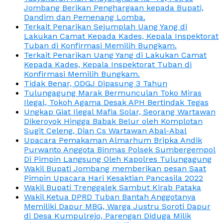
Jombang Berikan Penghargaan kepada Bupati,
Dandim dan Pemenang Lomba.
Terkait Penarikan Sejumplah Uang Yang di
Lakukan Camat Kepada Kades, Kepala Inspektorat
Tuban di Konfirmasi Memilih Bungkam.
Terkait Penarikan Uang Yang di Lakukan Camat
Kepada Kades, Kepala Inspektorat Tuban di
Konfirmasi Memilih Bungkam.
Tidak Benar, ODGJ Dipasung 3 Tahun
Tulungagung Marak Bermunculan Toko Miras
Ilegal, Tokoh Agama Desak APH Bertindak Tegas
Ungkap Giat Ilegal Mafia Solar, Seorang Wartawan
Dikeroyok Hingga Babak Belur oleh Komplotan
Sugit Celeng, Dian Cs Wartawan Abal-Abal
Upacara Pemakaman Almarhum Bripka Andik
Purwanto Anggota Binmas Polsek Sumbergempol
Di Pimpin Langsung Oleh Kapolres Tulungagung
Wakil Bupati Jombang memberikan pesan Saat
Pimpin Upacara Hari Kesaktian Pancasila 2022
Wakil Bupati Trenggalek Sambut Kirab Pataka
Wakil Ketua DPRD Tuban Bantah Anggotanya
Memiliki Dapur MBG, Warga Justru Soroti Dapur
di Desa Kumpulrejo, Parengan Diduga Milik