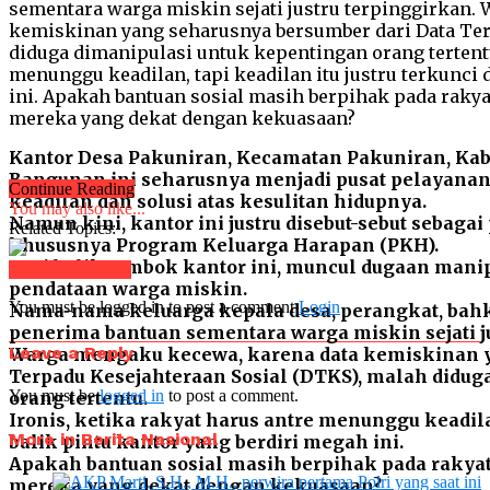
Kantor Desa Pakuniran, Kecamatan Pakuniran, Kab
Bangunan ini seharusnya menjadi pusat pelayanan
Continue Reading
keadilan dan solusi atas kesulitan hidupnya.
You may also like...
Namun kini, kantor ini justru disebut-sebut sebagai
Related Topics:
khususnya Program Keluarga Harapan (PKH).
Dari balik tembok kantor ini, muncul dugaan manip
Click to comment
pendataan warga miskin.
You must be logged in to post a comment
Login
Nama-nama keluarga kepala desa, perangkat, bahk
penerima bantuan sementara warga miskin sejati ju
Leave a Reply
Warga mengaku kecewa, karena data kemiskinan y
Terpadu Kesejahteraan Sosial (DTKS), malah didug
You must be
logged in
to post a comment.
orang tertentu.
Ironis, ketika rakyat harus antre menunggu keadilan
More in Berita Nasional
balik pintu kantor yang berdiri megah ini.
Apakah bantuan sosial masih berpihak pada rakyat 
mereka yang dekat dengan kekuasaan?