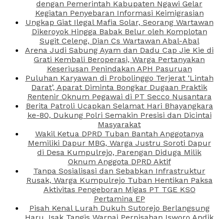
dengan Pemerintah Kabupaten Ngawi Gelar
Kegiatan Penyebaran Informasi Keimigrasian
Ungkap Giat Ilegal Mafia Solar, Seorang Wartawan
Dikeroyok Hingga Babak Belur oleh Komplotan
Sugit Celeng, Dian Cs Wartawan Abal-Abal
Arena Judi Sabung Ayam dan Dadu Cap Jie Kie di
Grati Kembali Beroperasi, Warga Pertanyakan
Keseriusan Penindakan APH Pasuruan
Puluhan Karyawan di Probolinggo Terjerat ‘Lintah
Darat’, Aparat Diminta Bongkar Dugaan Praktik
Rentenir Oknum Pegawai di PT Secco Nusantara
Berita Patroli Ucapkan Selamat Hari Bhayangkara
ke-80, Dukung Polri Semakin Presisi dan Dicintai
Masyarakat
Wakil Ketua DPRD Tuban Bantah Anggotanya
Memiliki Dapur MBG, Warga Justru Soroti Dapur
di Desa Kumpulrejo, Parengan Diduga Milik
Oknum Anggota DPRD Aktif
Tanpa Sosialisasi dan Sebabkan Infrastruktur
Rusak, Warga Kumpulrejo Tuban Hentikan Paksa
Aktivitas Pengeboran Migas PT TGE KSO
Pertamina EP
Pisah Kenal Lurah Dukuh Sutorejo Berlangsung
Haru, Isak Tangis Warnai Perpisahan Isworo Andik