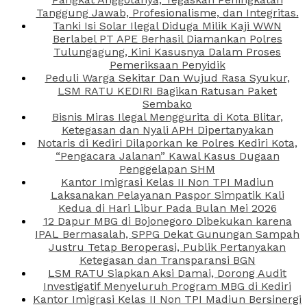
Tanggung Jawab, Profesionalisme, dan Integritas.
Tanki Isi Solar Ilegal Diduga Milik Kaji WWN
Berlabel PT APE Berhasil Diamankan Polres
Tulungagung, Kini Kasusnya Dalam Proses
Pemeriksaan Penyidik
Peduli Warga Sekitar Dan Wujud Rasa Syukur,
LSM RATU KEDIRI Bagikan Ratusan Paket
Sembako
Bisnis Miras Ilegal Menggurita di Kota Blitar,
Ketegasan dan Nyali APH Dipertanyakan
Notaris di Kediri Dilaporkan ke Polres Kediri Kota,
“Pengacara Jalanan” Kawal Kasus Dugaan
Penggelapan SHM
Kantor Imigrasi Kelas II Non TPI Madiun
Laksanakan Pelayanan Paspor Simpatik Kali
Kedua di Hari Libur Pada Bulan Mei 2026
12 Dapur MBG di Bojonegoro Dibekukan karena
IPAL Bermasalah, SPPG Dekat Gunungan Sampah
Justru Tetap Beroperasi, Publik Pertanyakan
Ketegasan dan Transparansi BGN
LSM RATU Siapkan Aksi Damai, Dorong Audit
Investigatif Menyeluruh Program MBG di Kediri
Kantor Imigrasi Kelas II Non TPI Madiun Bersinergi