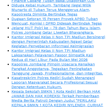
Finance Cabang Tuban Bakal Dilaporkan OJK
Diduga Kebal Hukum, Tambang Ilegal Milik
Munarto di Tuban Terus Menggerus Alam,
Kapolresta Diminta Bertindak Tegas
Dugaan Setoran 15 Persen Proyek APBD Tuban
Mencuat, Komisi I DPRD Didesak Bertindak Tegas
Jelang HUT Polri ke – 79 dan Tahun Baru Islam,
Polres Jombang Gelar Liwetan Bhayangkara.
Kantor Imigrasi Kelas II Non TPI Madiun Bersinergi
dengan Pemerintah Kabupaten Ngawi Gelar
Kegiatan Penyebaran Informasi Keimigrasian
Kantor Imigrasi Kelas II Non TPI Madiun
Laksanakan Pelayanan Paspor Simpatik Kali
Kedua di Hari Libur Pada Bulan Mei 2026
Kapolres Jombang Pimpin Upacara Kenaikan
Pangkat Anggotanya, Tegaskan Peningkatan
Tanggung Jawab, Profesionalisme, dan Integritas.
Kasatreskrim Polres Kediri Sudah Menangani
Laporan Masyarakat Secara Profesional Sesuai
Dengan Ketentuan Hukum.
Kepala Sekolah SMKN 1 Kota Kediri Berikan HAK
JAWAB DAN HAK KOREKSI Terkait Pemberitaan
Media Berita Patroli Dengan Judul “PERILAKU
KEPALA SMKN 1 KOTA KEDIRI NYLENEH, CURHAT