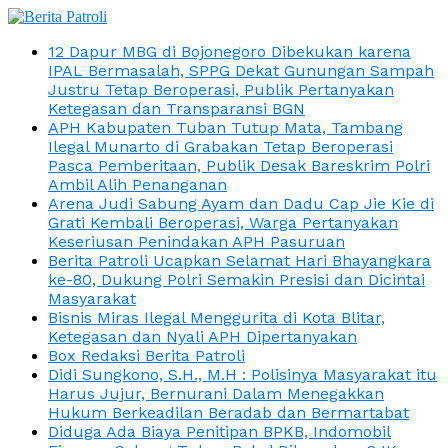
12 Dapur MBG di Bojonegoro Dibekukan karena
IPAL Bermasalah, SPPG Dekat Gunungan Sampah
Justru Tetap Beroperasi, Publik Pertanyakan
Ketegasan dan Transparansi BGN
APH Kabupaten Tuban Tutup Mata, Tambang
Ilegal Munarto di Grabakan Tetap Beroperasi
Pasca Pemberitaan, Publik Desak Bareskrim Polri
Ambil Alih Penanganan
Arena Judi Sabung Ayam dan Dadu Cap Jie Kie di
Grati Kembali Beroperasi, Warga Pertanyakan
Keseriusan Penindakan APH Pasuruan
Berita Patroli Ucapkan Selamat Hari Bhayangkara
ke-80, Dukung Polri Semakin Presisi dan Dicintai
Masyarakat
Bisnis Miras Ilegal Menggurita di Kota Blitar,
Ketegasan dan Nyali APH Dipertanyakan
Box Redaksi Berita Patroli
Didi Sungkono, S.H., M.H : Polisinya Masyarakat itu
Harus Jujur, Bernurani Dalam Menegakkan
Hukum Berkeadilan Beradab dan Bermartabat
Diduga Ada Biaya Penitipan BPKB, Indomobil