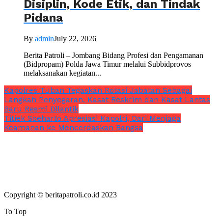
Disiplin, Kode Etik, dan Tindak
Pidana
By
admin
July 22, 2026
Berita Patroli – Jombang Bidang Profesi dan Pengamanan
(Bidpropam) Polda Jawa Timur melalui Subbidprovos
melaksanakan kegiatan...
Kapolres Tuban Tegaskan Rotasi Jabatan Sebagai
Langkah Penyegaran, Kasat Reskrim dan Kasat Lantas
Baru Resmi Dilantik
Titiek Soeharto Apresiasi Kapolri, Dari Menjaga
Keamanan ke Mencerdaskan Bangsa
Copyright © beritapatroli.co.id 2023
To Top