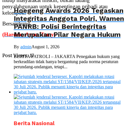
hidup masyarakat miskin, bukan ladang
penyalahgunaan untuk kepentingan pribadi atau
Hoegeng Awards 2026 Tegaskan
kelompok.
Integritas Anggota Polri, Wamen
Bersambung…
PANRB: Polisi Berintegritas
Merupakan Pilar Negara Hukum
(Hardon, Ayon, Tomy)
By
admin
August 1, 2026
Post Views:
17
BERITA PATROLI – JAKARTA Penegakan hukum yang
berkeadilan tidak hanya bergantung pada norma peraturan
perundang-undangan, tetapi...
Berita Nasional