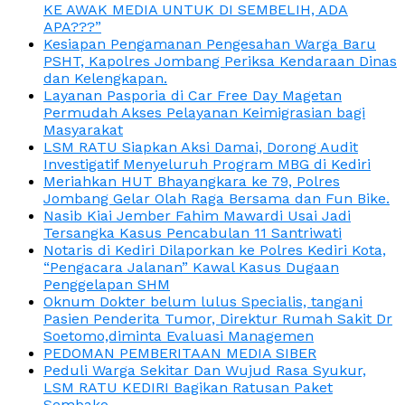
KE AWAK MEDIA UNTUK DI SEMBELIH, ADA
APA???”
Kesiapan Pengamanan Pengesahan Warga Baru
PSHT, Kapolres Jombang Periksa Kendaraan Dinas
dan Kelengkapan.
Layanan Pasporia di Car Free Day Magetan
Permudah Akses Pelayanan Keimigrasian bagi
Masyarakat
LSM RATU Siapkan Aksi Damai, Dorong Audit
Investigatif Menyeluruh Program MBG di Kediri
Meriahkan HUT Bhayangkara ke 79, Polres
Jombang Gelar Olah Raga Bersama dan Fun Bike.
Nasib Kiai Jember Fahim Mawardi Usai Jadi
Tersangka Kasus Pencabulan 11 Santriwati
Notaris di Kediri Dilaporkan ke Polres Kediri Kota,
“Pengacara Jalanan” Kawal Kasus Dugaan
Penggelapan SHM
Oknum Dokter belum lulus Specialis, tangani
Pasien Penderita Tumor, Direktur Rumah Sakit Dr
Soetomo,diminta Evaluasi Managemen
PEDOMAN PEMBERITAAN MEDIA SIBER
Peduli Warga Sekitar Dan Wujud Rasa Syukur,
LSM RATU KEDIRI Bagikan Ratusan Paket
Sembako