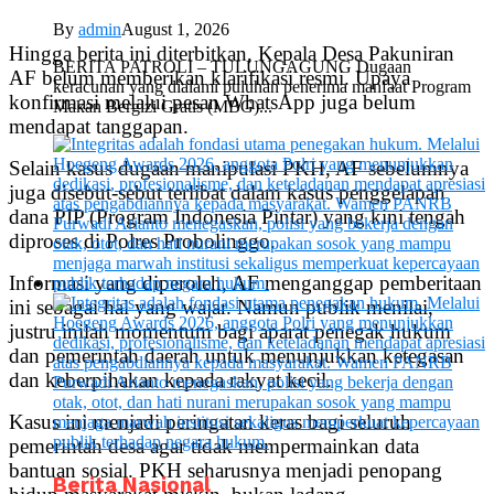
By
admin
August 1, 2026
Hingga berita ini diterbitkan, Kepala Desa Pakuniran
BERITA PATROLI – TULUNGAGUNG Dugaan
AF belum memberikan klarifikasi resmi. Upaya
keracunan yang dialami puluhan penerima manfaat Program
konfirmasi melalui pesan WhatsApp juga belum
Makan Bergizi Gratis (MBG)...
mendapat tanggapan.
Selain kasus dugaan manipulasi PKH, AF sebelumnya
juga disebut-sebut terlibat dalam kasus penggelapan
dana PIP (Program Indonesia Pintar) yang kini tengah
diproses di Polres Probolinggo.
Informasi yang diperoleh, AF menganggap pemberitaan
ini sebagai hal yang wajar. Namun publik menilai,
justru inilah momentum bagi aparat penegak hukum
dan pemerintah daerah untuk menunjukkan ketegasan
dan keberpihakan kepada rakyat kecil.
Kasus ini menjadi peringatan keras bagi seluruh
pemerintah desa agar tidak mempermainkan data
bantuan sosial. PKH seharusnya menjadi penopang
Berita Nasional