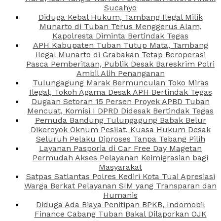
Sucahyo
Diduga Kebal Hukum, Tambang Ilegal Milik
Munarto di Tuban Terus Menggerus Alam,
Kapolresta Diminta Bertindak Tegas
APH Kabupaten Tuban Tutup Mata, Tambang
Ilegal Munarto di Grabakan Tetap Beroperasi
Pasca Pemberitaan, Publik Desak Bareskrim Polri
Ambil Alih Penanganan
Tulungagung Marak Bermunculan Toko Miras
Ilegal, Tokoh Agama Desak APH Bertindak Tegas
Dugaan Setoran 15 Persen Proyek APBD Tuban
Mencuat, Komisi I DPRD Didesak Bertindak Tegas
Pemuda Bandung Tulungagung Babak Belur
Dikeroyok Oknum Pesilat, Kuasa Hukum Desak
Seluruh Pelaku Diproses Tanpa Tebang Pilih
Layanan Pasporia di Car Free Day Magetan
Permudah Akses Pelayanan Keimigrasian bagi
Masyarakat
Satpas Satlantas Polres Kediri Kota Tuai Apresiasi
Warga Berkat Pelayanan SIM yang Transparan dan
Humanis
Diduga Ada Biaya Penitipan BPKB, Indomobil
Finance Cabang Tuban Bakal Dilaporkan OJK