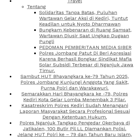
Travel
Tentang
Solidaritas Tanpa Batas, Puluhan
Wartawan Gelar Aksi di Kediri, Tuntut
Keadilan untuk Nyoto Dharmawan
Bungkam Kebenaran di Ruang Samsat,
Wartawan Diusir Saat Ungkap Dugaan
Pungli
PEDOMAN PEMBERITAAN MEDIA SIBER
Polres Jombang Patut Di Beri Apresiasi
Karena Berhasil Bongkar Sindikat Mafia
Solar Subsidi Terbesar di Nganjuk Jawa
Timur.
Sambut HUT Bhayangkara ke-79 Tahun 2025,
Polres Jombang Kunjungi Anggota Yang Sakit,
Purna Polri dan Warakawuri.
Semarakkan Hari Bhayangkara ke -79, Polres
Kediri Kota Gelar Lomba Menembak 3 Pilar.
Kasatreskrim Polres Kediri Sudah Menangani
Laporan Masyarakat Secara Profesional Sesuai
Dengan Ketentuan Hukum.
Polres Nganjuk Tangkap Pengedar Okerbaya di
Jatikalen, 100 Butir Pil LL Diamankan Polisi.
Jelang HUT Polri ke – 79 dan Tahun Baru Islam,