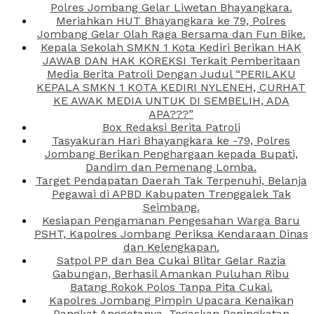
Polres Jombang Gelar Liwetan Bhayangkara.
Meriahkan HUT Bhayangkara ke 79, Polres
Jombang Gelar Olah Raga Bersama dan Fun Bike.
Kepala Sekolah SMKN 1 Kota Kediri Berikan HAK
JAWAB DAN HAK KOREKSI Terkait Pemberitaan
Media Berita Patroli Dengan Judul “PERILAKU
KEPALA SMKN 1 KOTA KEDIRI NYLENEH, CURHAT
KE AWAK MEDIA UNTUK DI SEMBELIH, ADA
APA???”
Box Redaksi Berita Patroli
Tasyakuran Hari Bhayangkara ke -79, Polres
Jombang Berikan Penghargaan kepada Bupati,
Dandim dan Pemenang Lomba.
Target Pendapatan Daerah Tak Terpenuhi, Belanja
Pegawai di APBD Kabupaten Trenggalek Tak
Seimbang.
Kesiapan Pengamanan Pengesahan Warga Baru
PSHT, Kapolres Jombang Periksa Kendaraan Dinas
dan Kelengkapan.
Satpol PP dan Bea Cukai Blitar Gelar Razia
Gabungan, Berhasil Amankan Puluhan Ribu
Batang Rokok Polos Tanpa Pita Cukai.
Kapolres Jombang Pimpin Upacara Kenaikan
Pangkat Anggotanya, Tegaskan Peningkatan