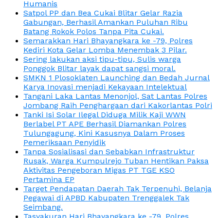
Humanis
Satpol PP dan Bea Cukai Blitar Gelar Razia
Gabungan, Berhasil Amankan Puluhan Ribu
Batang Rokok Polos Tanpa Pita Cukai.
Semarakkan Hari Bhayangkara ke -79, Polres
Kediri Kota Gelar Lomba Menembak 3 Pilar.
Sering lakukan aksi tipu-tipu, Sulis warga
Ponggok Blitar layak dapat sangsi moral.
SMKN 1 Plosoklaten Launching dan Bedah Jurnal
Karya Inovasi menjadi Kekayaan Intelektual
Tangani Laka Lantas Menonjol, Sat Lantas Polres
Jombang Raih Penghargaan dari Kakorlantas Polri
Tanki Isi Solar Ilegal Diduga Milik Kaji WWN
Berlabel PT APE Berhasil Diamankan Polres
Tulungagung, Kini Kasusnya Dalam Proses
Pemeriksaan Penyidik
Tanpa Sosialisasi dan Sebabkan Infrastruktur
Rusak, Warga Kumpulrejo Tuban Hentikan Paksa
Aktivitas Pengeboran Migas PT TGE KSO
Pertamina EP
Target Pendapatan Daerah Tak Terpenuhi, Belanja
Pegawai di APBD Kabupaten Trenggalek Tak
Seimbang.
Tasyakuran Hari Bhayangkara ke -79, Polres