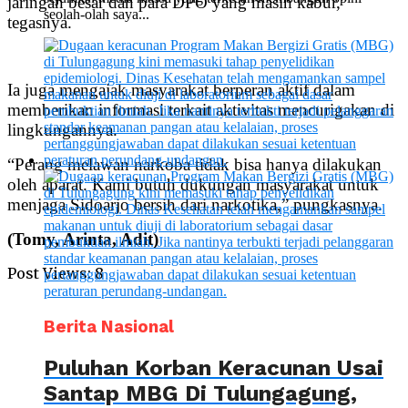
jaringan besar dan para DPO yang masih kabur,”
seolah-olah saya...
tegasnya.
Ia juga mengajak masyarakat berperan aktif dalam
memberikan informasi terkait aktivitas mencurigakan di
lingkungannya.
“Perang melawan narkoba tidak bisa hanya dilakukan
oleh aparat. Kami butuh dukungan masyarakat untuk
menjaga Sidoarjo bersih dari narkotika,” pungkasnya.
(Tomy, Arinta, Adit)
Post Views:
8
Berita Nasional
Puluhan Korban Keracunan Usai
Santap MBG Di Tulungagung,