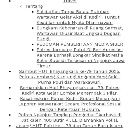
Travel
Tentang
Solidaritas Tanpa Batas, Puluhan
Wartawan Gelar Aksi di Kediri, Tuntut
Keadilan untuk Nyoto Dharmawan
Bungkam Kebenaran di Ruang Samsat,
Wartawan Diusir Saat Ungkap Dugaan
Pungli
PEDOMAN PEMBERITAAN MEDIA SIBER
Polres Jombang Patut Di Beri Apresiasi
Karena Berhasil Bongkar Sindikat Mafia
Solar Subsidi Terbesar di Nganjuk Jawa
Timur.
Sambut HUT Bhayangkara ke-79 Tahun 2025,
Polres Jombang Kunjungi Anggota Yang Sakit,
Purna Polri dan Warakawuri.
Semarakkan Hari Bhayangkara ke -79, Polres
Kediri Kota Gelar Lomba Menembak 3 Pilar.
Kasatreskrim Polres Kediri Sudah Menangani
Laporan Masyarakat Secara Profesional Sesuai
Dengan Ketentuan Hukum.
Polres Nganjuk Tangkap Pengedar Okerbaya di
Jatikalen, 100 Butir Pil LL Diamankan Polisi.
Jelang HUT Polri ke – 79 dan Tahun Baru Islam,