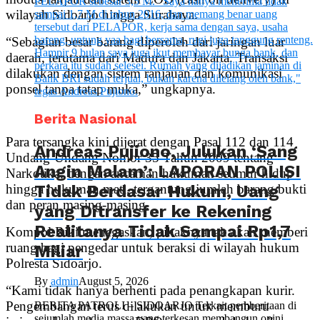
wilayah Sidoarjo hingga Surabaya.
“Sebagian besar barang diperoleh dari jaringan luar
daerah, terutama dari Madura dan Jakarta. Transaksi
dilakukan dengan sistem ranjauan dan komunikasi
ponsel tanpa tatap muka,” ungkapnya.
Berita Nasional
Para tersangka kini dijerat dengan Pasal 112 dan 114
Andreas Pujiono, Julukan ‘Sang
Undang-Undang Nomor 35 Tahun 2009 tentang
Angin Malam’: LAPORAN POLISI
Narkotika, dengan ancaman hukuman seumur hidup
Tidak Berdasar Hukum, Uang
hingga hukuman mati, tergantung jumlah barang bukti
dan peran masing-masing.
yang Ditransfer ke Rekening
Realitanya Tidak Sampai Rp1,7
Kompol Riki menegaskan, pihaknya tak akan memberi
ruang bagi pengedar untuk beraksi di wilayah hukum
Miliar
Polresta Sidoarjo.
By
admin
August 5, 2026
“Kami tidak hanya berhenti pada penangkapan kurir.
Pengembangan terus dilakukan untuk memburu
BERITA PATROLI – SIDOARJO Terkait pemberitaan di
sejumlah media massa yang terkesan membangun opini