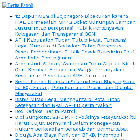
12 Dapur MBG di Bojonegoro Dibekukan karena
IPAL Bermasalah, SPPG Dekat Gunungan Sampah
Justru Tetap Beroperasi, Publik Pertanyakan
Ketegasan dan Transparansi BGN
APH Kabupaten Tuban Tutup Mata, Tambang
Ilegal Munarto di Grabakan Tetap Beroperasi
Pasca Pemberitaan, Publik Desak Bareskrim Polri
Ambil Alih Penanganan
Arena Judi Sabung Ayam dan Dadu Cap Jie Kie di
Grati Kembali Beroperasi, Warga Pertanyakan
Keseriusan Penindakan APH Pasuruan
Berita Patroli Ucapkan Selamat Hari Bhayangkara
ke-80, Dukung Polri Semakin Presisi dan Dicintai
Masyarakat
Bisnis Miras Ilegal Menggurita di Kota Blitar,
Ketegasan dan Nyali APH Dipertanyakan
Box Redaksi Berita Patroli
Didi Sungkono, S.H., M.H : Polisinya Masyarakat itu
Harus Jujur, Bernurani Dalam Menegakkan
Hukum Berkeadilan Beradab dan Bermartabat
Diduga Ada Biaya Penitipan BPKB, Indomobil