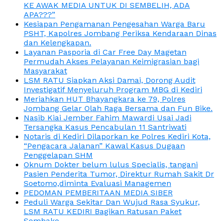
KE AWAK MEDIA UNTUK DI SEMBELIH, ADA
APA???”
Kesiapan Pengamanan Pengesahan Warga Baru
PSHT, Kapolres Jombang Periksa Kendaraan Dinas
dan Kelengkapan.
Layanan Pasporia di Car Free Day Magetan
Permudah Akses Pelayanan Keimigrasian bagi
Masyarakat
LSM RATU Siapkan Aksi Damai, Dorong Audit
Investigatif Menyeluruh Program MBG di Kediri
Meriahkan HUT Bhayangkara ke 79, Polres
Jombang Gelar Olah Raga Bersama dan Fun Bike.
Nasib Kiai Jember Fahim Mawardi Usai Jadi
Tersangka Kasus Pencabulan 11 Santriwati
Notaris di Kediri Dilaporkan ke Polres Kediri Kota,
“Pengacara Jalanan” Kawal Kasus Dugaan
Penggelapan SHM
Oknum Dokter belum lulus Specialis, tangani
Pasien Penderita Tumor, Direktur Rumah Sakit Dr
Soetomo,diminta Evaluasi Managemen
PEDOMAN PEMBERITAAN MEDIA SIBER
Peduli Warga Sekitar Dan Wujud Rasa Syukur,
LSM RATU KEDIRI Bagikan Ratusan Paket
Sembako