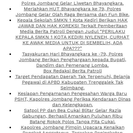
Polres Jombang Gelar Liwetan Bhayangkara.
Meriahkan HUT Bhayangkara ke 79, Polres
Jombang Gelar Olah Raga Bersama dan Fun Bike.
Kepala Sekolah SMKN 1 Kota Kediri Berikan HAK
JAWAB DAN HAK KOREKSI Terkait Pemberitaan
Media Berita Patroli Dengan Judul “PERILAKU
KEPALA SMKN 1 KOTA KEDIRI NYLENEH, CURHAT
KE AWAK MEDIA UNTUK DI SEMBELIH, ADA
APA???”
Tasyakuran Hari Bhayangkara ke -79, Polres
Jombang Berikan Penghargaan kepada Bupati,
Dandim dan Pemenang Lomba.
Box Redaksi Berita Patroli
Target Pendapatan Daerah Tak Terpenuhi, Belanja
Pegawai di APBD Kabupaten Trenggalek Tak
Seimbang.
Kesiapan Pengamanan Pengesahan Warga Baru
PSHT, Kapolres Jombang Periksa Kendaraan Dinas
dan Kelengkapan.
Satpol PP dan Bea Cukai Blitar Gelar Razia
Gabungan, Berhasil Amankan Puluhan Ribu
Batang Rokok Polos Tanpa Pita Cukai.
Kapolres Jombang Pimpin Upacara Kenaikan
Pangkat Anggotanya, Tegaskan Peningkatan