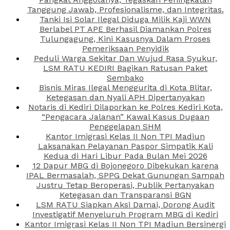
Tanggung Jawab, Profesionalisme, dan Integritas.
Tanki Isi Solar Ilegal Diduga Milik Kaji WWN
Berlabel PT APE Berhasil Diamankan Polres
Tulungagung, Kini Kasusnya Dalam Proses
Pemeriksaan Penyidik
Peduli Warga Sekitar Dan Wujud Rasa Syukur,
LSM RATU KEDIRI Bagikan Ratusan Paket
Sembako
Bisnis Miras Ilegal Menggurita di Kota Blitar,
Ketegasan dan Nyali APH Dipertanyakan
Notaris di Kediri Dilaporkan ke Polres Kediri Kota,
“Pengacara Jalanan” Kawal Kasus Dugaan
Penggelapan SHM
Kantor Imigrasi Kelas II Non TPI Madiun
Laksanakan Pelayanan Paspor Simpatik Kali
Kedua di Hari Libur Pada Bulan Mei 2026
12 Dapur MBG di Bojonegoro Dibekukan karena
IPAL Bermasalah, SPPG Dekat Gunungan Sampah
Justru Tetap Beroperasi, Publik Pertanyakan
Ketegasan dan Transparansi BGN
LSM RATU Siapkan Aksi Damai, Dorong Audit
Investigatif Menyeluruh Program MBG di Kediri
Kantor Imigrasi Kelas II Non TPI Madiun Bersinergi