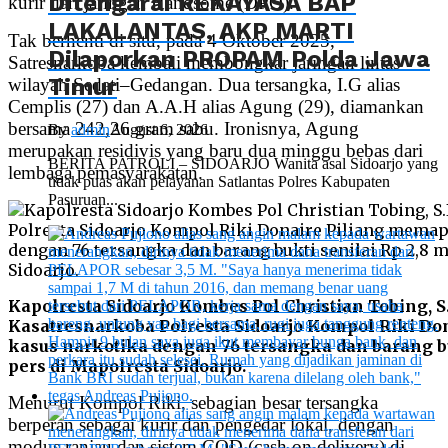
Ditengarai REKAYASA BAP
kurir dari jaringan Handsome (DPO).
LAKALANTAS, AKP MARTI
Tak berhenti di situ, pada 4 Oktober 2025,
Dilaporkan PROPAM Polda Jawa
Satresnarkoba kembali membongkar jaringan lintas
Timur
wilayah Sedati–Gedangan. Dua tersangka, I.G alias
Cemplis (27) dan A.A.H alias Agung (29), diamankan
bersama 242,26 gram sabu. Ironisnya, Agung
By
admin
August 6, 2026
merupakan residivis yang baru dua minggu bebas dari
BERITA PATROLI – SIDOARJO Wanita asal Sidoarjo yang
lembaga pemasyarakatan.
tidak puas akan pelayanan Satlantas Polres Kabupaten
Pasuruan...
Kapolresta Sidoarjo Kombes Pol Christian Tobing, S.I
Kasatresnarkoba Polresta Sidoarjo Kompol Riki D
kasus narkotika dengan 76 tersangka dan barang bu
pers di Mapolresta Sidoarjo.
Menurut Kompol Riki, sebagian besar tersangka
berperan sebagai kurir dan pengedar lokal, dengan
modus ranjau dan sistem COD (cash on delivery) di