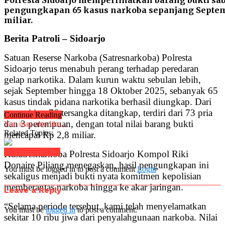
Polresta Sidoarjo memperlihatkan barang bukti sabu
pengungkapan 65 kasus narkoba sepanjang Septembe
miliar.
Berita Patroli – Sidoarjo
Satuan Reserse Narkoba (Satresnarkoba) Polresta
Sidoarjo terus menabuh perang terhadap peredaran
gelap narkotika. Dalam kurun waktu sebulan lebih,
sejak September hingga 18 Oktober 2025, sebanyak 65
kasus tindak pidana narkotika berhasil diungkap. Dari
operasi itu, 76 tersangka ditangkap, terdiri dari 73 pria
Continue Reading
dan 3 perempuan, dengan total nilai barang bukti
You may also like...
Related Topics:
mencapai Rp 2,8 miliar.
Click to comment
Kasatresnarkoba Polresta Sidoarjo Kompol Riki
Donaire Piliang menegaskan, hasil pengungkapan ini
You must be logged in to post a comment
Login
sekaligus menjadi bukti nyata komitmen kepolisian
memberantas narkoba hingga ke akar jaringan.
Leave a Reply
“Selama periode tersebut, kami telah menyelamatkan
You must be
logged in
to post a comment.
sekitar 10 ribu jiwa dari penyalahgunaan narkoba. Nilai