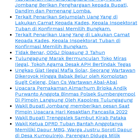
Jombang Berikan Penghargaan kepada Bupati,
Dandim dan Pemenang Lomba.
Terkait Penarikan Sejumplah Uang Yang di
Lakukan Camat Kepada Kades, Kepala Inspektorat
Tuban di Konfirmasi Memilih Bungkam.
Terkait Penarikan Uang Yang di Lakukan Camat
Kepada Kades, Kepala Inspektorat Tuban di
Konfirmasi Memilih Bungkam.
Tidak Benar, ODGJ Dipasung 3 Tahun
Tulungagung Marak Bermunculan Toko Miras
Ilegal, Tokoh Agama Desak APH Bertindak Tegas
Ungkap Giat Ilegal Mafia Solar, Seorang Wartawan
Dikeroyok Hingga Babak Belur oleh Komplotan
Sugit Celeng, Dian Cs Wartawan Abal-Abal
Upacara Pemakaman Almarhum Bripka Andik
Purwanto Anggota Binmas Polsek Sumbergempol
Di Pimpin Langsung Oleh Kapolres Tulungagung
Wakil Bupati Jombang memberikan pesan Saat
Pimpin Upacara Hari Kesaktian Pancasila 2022
Wakil Bupati Trenggalek Sambut Kirab Pataka
Wakil Ketua DPRD Tuban Bantah Anggotanya
Memiliki Dapur MBG, Warga Justru Soroti Dapur
di Desa Kumpulrejo, Parengan Diduga Milik