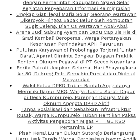
dengan Pemerintah Kabupaten Ngawi Gelar
Kegiatan Penyebaran Informasi Keimigrasian
Ungkap Giat Ilegal Mafia Solar, Seorang Wartawan
Dikeroyok Hingga Babak Belur oleh Komplotan
Sugit Celeng, Dian Cs Wartawan Abal-Abal
Arena Judi Sabung Ayam dan Dadu Cap Jie Kie di
Grati Kembali Beroperasi, Warga Pertanyakan
Keseriusan Penindakan APH Pasuruan
Puluhan Karyawan di Probolinggo Terjerat ‘Lintah
Darat’, Aparat Diminta Bongkar Dugaan Praktik
Rentenir Oknum Pegawai di PT Secco Nusantara
Berita Patroli Ucapkan Selamat Hari Bhayangkara
ke-80, Dukung Polri Semakin Presisi dan Dicintai
Masyarakat
Wakil Ketua DPRD Tuban Bantah Anggotanya
Memiliki Dapur MBG, Warga Justru Soroti Dapur
di Desa Kumpulrejo, Parengan Diduga Milik
Oknum Anggota DPRD Aktif
Tanpa Sosialisasi dan Sebabkan Infrastruktur
Rusak, Warga Kumpulrejo Tuban Hentikan Paksa
Aktivitas Pengeboran Migas PT TGE KSO
Pertamina EP
Pisah Kenal Lurah Dukuh Sutorejo Berlangsung
Haru, Isak Tangis Warnai Perpisahan Isworo Andik