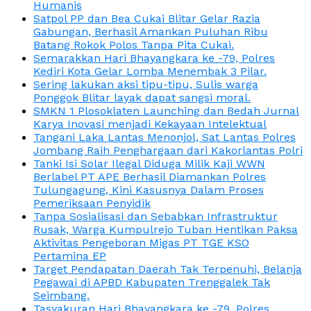
Humanis
Satpol PP dan Bea Cukai Blitar Gelar Razia
Gabungan, Berhasil Amankan Puluhan Ribu
Batang Rokok Polos Tanpa Pita Cukai.
Semarakkan Hari Bhayangkara ke -79, Polres
Kediri Kota Gelar Lomba Menembak 3 Pilar.
Sering lakukan aksi tipu-tipu, Sulis warga
Ponggok Blitar layak dapat sangsi moral.
SMKN 1 Plosoklaten Launching dan Bedah Jurnal
Karya Inovasi menjadi Kekayaan Intelektual
Tangani Laka Lantas Menonjol, Sat Lantas Polres
Jombang Raih Penghargaan dari Kakorlantas Polri
Tanki Isi Solar Ilegal Diduga Milik Kaji WWN
Berlabel PT APE Berhasil Diamankan Polres
Tulungagung, Kini Kasusnya Dalam Proses
Pemeriksaan Penyidik
Tanpa Sosialisasi dan Sebabkan Infrastruktur
Rusak, Warga Kumpulrejo Tuban Hentikan Paksa
Aktivitas Pengeboran Migas PT TGE KSO
Pertamina EP
Target Pendapatan Daerah Tak Terpenuhi, Belanja
Pegawai di APBD Kabupaten Trenggalek Tak
Seimbang.
Tasyakuran Hari Bhayangkara ke -79, Polres