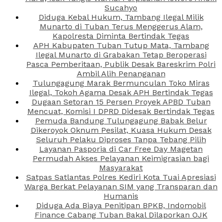
Sucahyo
Diduga Kebal Hukum, Tambang Ilegal Milik
Munarto di Tuban Terus Menggerus Alam,
Kapolresta Diminta Bertindak Tegas
APH Kabupaten Tuban Tutup Mata, Tambang
Ilegal Munarto di Grabakan Tetap Beroperasi
Pasca Pemberitaan, Publik Desak Bareskrim Polri
Ambil Alih Penanganan
Tulungagung Marak Bermunculan Toko Miras
Ilegal, Tokoh Agama Desak APH Bertindak Tegas
Dugaan Setoran 15 Persen Proyek APBD Tuban
Mencuat, Komisi I DPRD Didesak Bertindak Tegas
Pemuda Bandung Tulungagung Babak Belur
Dikeroyok Oknum Pesilat, Kuasa Hukum Desak
Seluruh Pelaku Diproses Tanpa Tebang Pilih
Layanan Pasporia di Car Free Day Magetan
Permudah Akses Pelayanan Keimigrasian bagi
Masyarakat
Satpas Satlantas Polres Kediri Kota Tuai Apresiasi
Warga Berkat Pelayanan SIM yang Transparan dan
Humanis
Diduga Ada Biaya Penitipan BPKB, Indomobil
Finance Cabang Tuban Bakal Dilaporkan OJK