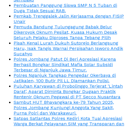
Pembuatan Panggung Siswa SMP N 5 Tuban di
Duga Tidak Sesuai RAB.
Pemkab Trenggalek Jalin Kerjasama dengan FISIP
Unair
Pemuda Bandung Tulungagung Babak Belur
Dikeroyok Oknum Pesilat, Kuasa Hukum Desak
Seluruh Pelaku Diproses Tanpa Tebang Pilih
Pisah Kenal Lurah Dukuh Sutorejo Berlangsung
Haru, Isak Tangis Warnai Perpisahan Isworo Andik
Sucahyo
Polres Jombang Patut Di Beri Apresiasi Karena
Berhasil Bongkar Sindikat Mafia Solar Subsidi
Terbesar di Nganjuk Jawa Timur.
Polres Nganjuk Tangkap Pengedar Okerbaya di
Jatikalen, 100 Butir Pil LL Diamankan Polisi.
Puluhan Karyawan di Probolinggo Terjerat ‘Lintah
Darat’, Aparat Diminta Bongkar Dugaan Praktik
Rentenir Oknum Pegawai di PT Secco Nusantara
Sambut HUT Bhayangkara ke-79 Tahun 2025,
Polres Jombang Kunjungi Anggota Yang Sakit,
Purna Polri dan Warakawuri.
Satpas Satlantas Polres Kediri Kota Tuai Apresiasi
Warga Berkat Pelayanan SIM yang Transparan dan