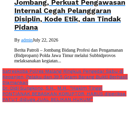
Jombang, Perkuat Pengawasan
Internal Cegah Pelanggaran
Disiplin, Kode Etik, dan Tindak
Pidana
By
admin
July 22, 2026
Berita Patroli – Jombang Bidang Profesi dan Pengamanan
(Bidpropam) Polda Jawa Timur melalui Subbidprovos
melaksanakan kegiatan...
Satreskoba Polres Malang Ringkus Pengedar Sabu di
Kepanjen, Pelaku dan 39,5 Gram Barang Bukti Berhasil
Diamankan
Dr. Didi Sungkono, S.H., M.H., “Hakim Tinggi
PONTIANAK BEBASKAN KORUPTOR, HARUS diperiksa,
PATUT diduga JUAL BELIKAN HUKUM”