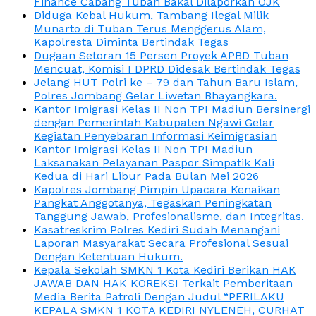
Finance Cabang Tuban Bakal Dilaporkan OJK
Diduga Kebal Hukum, Tambang Ilegal Milik
Munarto di Tuban Terus Menggerus Alam,
Kapolresta Diminta Bertindak Tegas
Dugaan Setoran 15 Persen Proyek APBD Tuban
Mencuat, Komisi I DPRD Didesak Bertindak Tegas
Jelang HUT Polri ke – 79 dan Tahun Baru Islam,
Polres Jombang Gelar Liwetan Bhayangkara.
Kantor Imigrasi Kelas II Non TPI Madiun Bersinergi
dengan Pemerintah Kabupaten Ngawi Gelar
Kegiatan Penyebaran Informasi Keimigrasian
Kantor Imigrasi Kelas II Non TPI Madiun
Laksanakan Pelayanan Paspor Simpatik Kali
Kedua di Hari Libur Pada Bulan Mei 2026
Kapolres Jombang Pimpin Upacara Kenaikan
Pangkat Anggotanya, Tegaskan Peningkatan
Tanggung Jawab, Profesionalisme, dan Integritas.
Kasatreskrim Polres Kediri Sudah Menangani
Laporan Masyarakat Secara Profesional Sesuai
Dengan Ketentuan Hukum.
Kepala Sekolah SMKN 1 Kota Kediri Berikan HAK
JAWAB DAN HAK KOREKSI Terkait Pemberitaan
Media Berita Patroli Dengan Judul “PERILAKU
KEPALA SMKN 1 KOTA KEDIRI NYLENEH, CURHAT