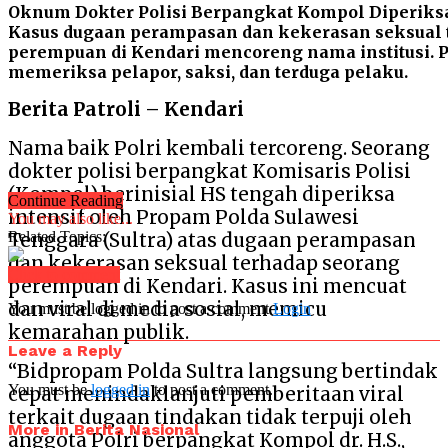
Oknum Dokter Polisi Berpangkat Kompol Diperiksa
Kasus dugaan perampasan dan kekerasan seksual 
perempuan di Kendari mencoreng nama institusi. 
memeriksa pelapor, saksi, dan terduga pelaku.
Berita Patroli – Kendari
Nama baik Polri kembali tercoreng. Seorang
dokter polisi berpangkat Komisaris Polisi
(Kompol) berinisial HS tengah diperiksa
Continue Reading
intensif oleh Propam Polda Sulawesi
You may also like...
Related Topics:
Tenggara (Sultra) atas dugaan perampasan
dan kekerasan seksual terhadap seorang
Click to comment
perempuan di Kendari. Kasus ini mencuat
dan viral di media sosial, memicu
You must be logged in to post a comment
Login
kemarahan publik.
Leave a Reply
“Bidpropam Polda Sultra langsung bertindak
You must be
logged in
to post a comment.
cepat menindaklanjuti pemberitaan viral
terkait dugaan tindakan tidak terpuji oleh
More in Berita Nasional
anggota Polri berpangkat Kompol dr. H.S.,