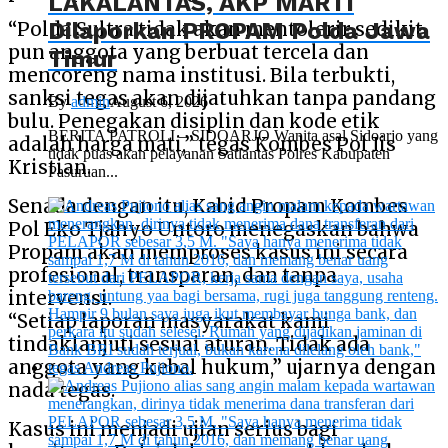
LAKALANTAS, AKP MARTI
Dilaporkan PROPAM Polda Jawa
“Polda Sultra tidak akan mentolerir sedikit
pun anggota yang berbuat tercela dan
Timur
mencoreng nama institusi. Bila terbukti,
sanksi tegas akan dijatuhkan tanpa pandang
By
admin
August 6, 2026
bulu. Penegakan disiplin dan kode etik
BERITA PATROLI – SIDOARJO Wanita asal Sidoarjo yang
adalah harga mati,” tegas Kombes Pol Iis
tidak puas akan pelayanan Satlantas Polres Kabupaten
Kristian.
Pasuruan...
Senada dengan itu, Kabid Propam Kombes
Pol Eko Tjahyo Untoro menegaskan bahwa
Propam akan memproses kasus ini secara
profesional, transparan, dan tanpa
intervensi.
“Setiap laporan masyarakat kami
tindaklanjuti sesuai aturan. Tidak ada
anggota yang kebal hukum,” ujarnya dengan
nada tegas.
Kasus ini menjadi ujian serius bagi