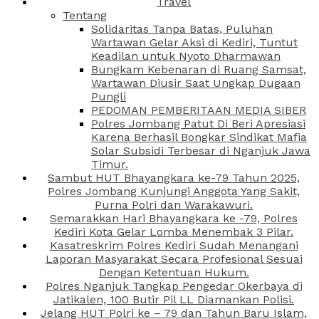
Travel
Tentang
Solidaritas Tanpa Batas, Puluhan
Wartawan Gelar Aksi di Kediri, Tuntut
Keadilan untuk Nyoto Dharmawan
Bungkam Kebenaran di Ruang Samsat,
Wartawan Diusir Saat Ungkap Dugaan
Pungli
PEDOMAN PEMBERITAAN MEDIA SIBER
Polres Jombang Patut Di Beri Apresiasi
Karena Berhasil Bongkar Sindikat Mafia
Solar Subsidi Terbesar di Nganjuk Jawa
Timur.
Sambut HUT Bhayangkara ke-79 Tahun 2025,
Polres Jombang Kunjungi Anggota Yang Sakit,
Purna Polri dan Warakawuri.
Semarakkan Hari Bhayangkara ke -79, Polres
Kediri Kota Gelar Lomba Menembak 3 Pilar.
Kasatreskrim Polres Kediri Sudah Menangani
Laporan Masyarakat Secara Profesional Sesuai
Dengan Ketentuan Hukum.
Polres Nganjuk Tangkap Pengedar Okerbaya di
Jatikalen, 100 Butir Pil LL Diamankan Polisi.
Jelang HUT Polri ke – 79 dan Tahun Baru Islam,