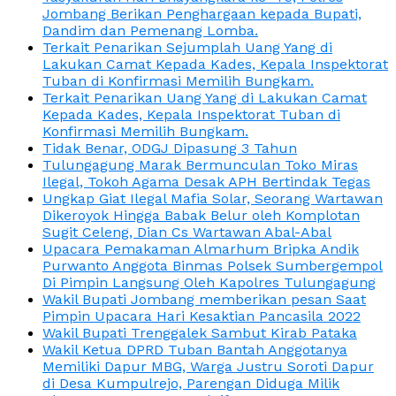
Jombang Berikan Penghargaan kepada Bupati,
Dandim dan Pemenang Lomba.
Terkait Penarikan Sejumplah Uang Yang di
Lakukan Camat Kepada Kades, Kepala Inspektorat
Tuban di Konfirmasi Memilih Bungkam.
Terkait Penarikan Uang Yang di Lakukan Camat
Kepada Kades, Kepala Inspektorat Tuban di
Konfirmasi Memilih Bungkam.
Tidak Benar, ODGJ Dipasung 3 Tahun
Tulungagung Marak Bermunculan Toko Miras
Ilegal, Tokoh Agama Desak APH Bertindak Tegas
Ungkap Giat Ilegal Mafia Solar, Seorang Wartawan
Dikeroyok Hingga Babak Belur oleh Komplotan
Sugit Celeng, Dian Cs Wartawan Abal-Abal
Upacara Pemakaman Almarhum Bripka Andik
Purwanto Anggota Binmas Polsek Sumbergempol
Di Pimpin Langsung Oleh Kapolres Tulungagung
Wakil Bupati Jombang memberikan pesan Saat
Pimpin Upacara Hari Kesaktian Pancasila 2022
Wakil Bupati Trenggalek Sambut Kirab Pataka
Wakil Ketua DPRD Tuban Bantah Anggotanya
Memiliki Dapur MBG, Warga Justru Soroti Dapur
di Desa Kumpulrejo, Parengan Diduga Milik