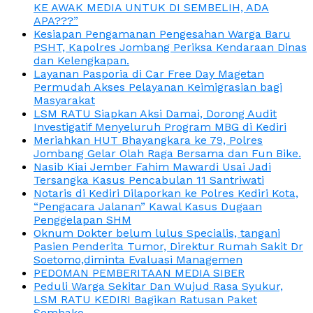
KE AWAK MEDIA UNTUK DI SEMBELIH, ADA
APA???”
Kesiapan Pengamanan Pengesahan Warga Baru
PSHT, Kapolres Jombang Periksa Kendaraan Dinas
dan Kelengkapan.
Layanan Pasporia di Car Free Day Magetan
Permudah Akses Pelayanan Keimigrasian bagi
Masyarakat
LSM RATU Siapkan Aksi Damai, Dorong Audit
Investigatif Menyeluruh Program MBG di Kediri
Meriahkan HUT Bhayangkara ke 79, Polres
Jombang Gelar Olah Raga Bersama dan Fun Bike.
Nasib Kiai Jember Fahim Mawardi Usai Jadi
Tersangka Kasus Pencabulan 11 Santriwati
Notaris di Kediri Dilaporkan ke Polres Kediri Kota,
“Pengacara Jalanan” Kawal Kasus Dugaan
Penggelapan SHM
Oknum Dokter belum lulus Specialis, tangani
Pasien Penderita Tumor, Direktur Rumah Sakit Dr
Soetomo,diminta Evaluasi Managemen
PEDOMAN PEMBERITAAN MEDIA SIBER
Peduli Warga Sekitar Dan Wujud Rasa Syukur,
LSM RATU KEDIRI Bagikan Ratusan Paket
Sembako