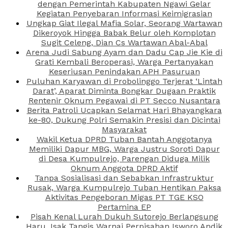
dengan Pemerintah Kabupaten Ngawi Gelar
Kegiatan Penyebaran Informasi Keimigrasian
Ungkap Giat Ilegal Mafia Solar, Seorang Wartawan
Dikeroyok Hingga Babak Belur oleh Komplotan
Sugit Celeng, Dian Cs Wartawan Abal-Abal
Arena Judi Sabung Ayam dan Dadu Cap Jie Kie di
Grati Kembali Beroperasi, Warga Pertanyakan
Keseriusan Penindakan APH Pasuruan
Puluhan Karyawan di Probolinggo Terjerat ‘Lintah
Darat’, Aparat Diminta Bongkar Dugaan Praktik
Rentenir Oknum Pegawai di PT Secco Nusantara
Berita Patroli Ucapkan Selamat Hari Bhayangkara
ke-80, Dukung Polri Semakin Presisi dan Dicintai
Masyarakat
Wakil Ketua DPRD Tuban Bantah Anggotanya
Memiliki Dapur MBG, Warga Justru Soroti Dapur
di Desa Kumpulrejo, Parengan Diduga Milik
Oknum Anggota DPRD Aktif
Tanpa Sosialisasi dan Sebabkan Infrastruktur
Rusak, Warga Kumpulrejo Tuban Hentikan Paksa
Aktivitas Pengeboran Migas PT TGE KSO
Pertamina EP
Pisah Kenal Lurah Dukuh Sutorejo Berlangsung
Haru, Isak Tangis Warnai Perpisahan Isworo Andik