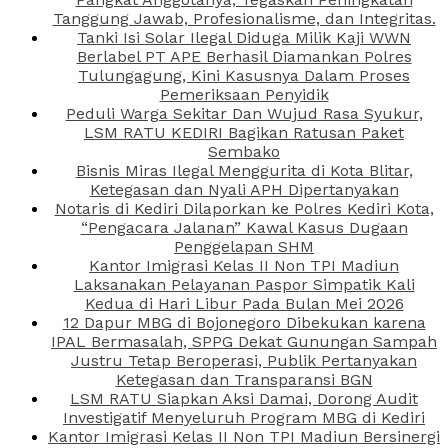
Tanggung Jawab, Profesionalisme, dan Integritas.
Tanki Isi Solar Ilegal Diduga Milik Kaji WWN
Berlabel PT APE Berhasil Diamankan Polres
Tulungagung, Kini Kasusnya Dalam Proses
Pemeriksaan Penyidik
Peduli Warga Sekitar Dan Wujud Rasa Syukur,
LSM RATU KEDIRI Bagikan Ratusan Paket
Sembako
Bisnis Miras Ilegal Menggurita di Kota Blitar,
Ketegasan dan Nyali APH Dipertanyakan
Notaris di Kediri Dilaporkan ke Polres Kediri Kota,
“Pengacara Jalanan” Kawal Kasus Dugaan
Penggelapan SHM
Kantor Imigrasi Kelas II Non TPI Madiun
Laksanakan Pelayanan Paspor Simpatik Kali
Kedua di Hari Libur Pada Bulan Mei 2026
12 Dapur MBG di Bojonegoro Dibekukan karena
IPAL Bermasalah, SPPG Dekat Gunungan Sampah
Justru Tetap Beroperasi, Publik Pertanyakan
Ketegasan dan Transparansi BGN
LSM RATU Siapkan Aksi Damai, Dorong Audit
Investigatif Menyeluruh Program MBG di Kediri
Kantor Imigrasi Kelas II Non TPI Madiun Bersinergi