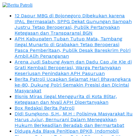
12 Dapur MBG di Bojonegoro Dibekukan karena
IPAL Bermasalah, SPPG Dekat Gunungan Sampah
Justru Tetap Beroperasi, Publik Pertanyakan
Ketegasan dan Transparansi BGN
APH Kabupaten Tuban Tutup Mata, Tambang
Ilegal Munarto di Grabakan Tetap Beroperasi
Pasca Pemberitaan, Publik Desak Bareskrim Polri
Ambil Alih Penanganan
Arena Judi Sabung Ayam dan Dadu Cap Jie Kie di
Grati Kembali Beroperasi, Warga Pertanyakan
Keseriusan Penindakan APH Pasuruan
Berita Patroli Ucapkan Selamat Hari Bhayangkara
ke-80, Dukung Polri Semakin Presisi dan Dicintai
Masyarakat
Bisnis Miras Ilegal Menggurita di Kota Blitar,
Ketegasan dan Nyali APH Dipertanyakan
Box Redaksi Berita Patroli
Didi Sungkono, S.H., M.H : Polisinya Masyarakat itu
Harus Jujur, Bernurani Dalam Menegakkan
Hukum Berkeadilan Beradab dan Bermartabat
Diduga Ada Biaya Penitipan BPKB, Indomobil