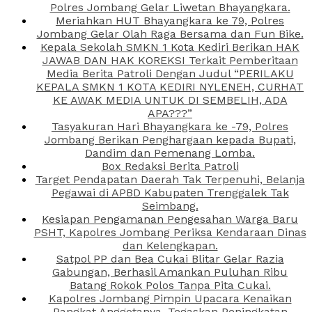
Polres Jombang Gelar Liwetan Bhayangkara.
Meriahkan HUT Bhayangkara ke 79, Polres
Jombang Gelar Olah Raga Bersama dan Fun Bike.
Kepala Sekolah SMKN 1 Kota Kediri Berikan HAK
JAWAB DAN HAK KOREKSI Terkait Pemberitaan
Media Berita Patroli Dengan Judul “PERILAKU
KEPALA SMKN 1 KOTA KEDIRI NYLENEH, CURHAT
KE AWAK MEDIA UNTUK DI SEMBELIH, ADA
APA???”
Tasyakuran Hari Bhayangkara ke -79, Polres
Jombang Berikan Penghargaan kepada Bupati,
Dandim dan Pemenang Lomba.
Box Redaksi Berita Patroli
Target Pendapatan Daerah Tak Terpenuhi, Belanja
Pegawai di APBD Kabupaten Trenggalek Tak
Seimbang.
Kesiapan Pengamanan Pengesahan Warga Baru
PSHT, Kapolres Jombang Periksa Kendaraan Dinas
dan Kelengkapan.
Satpol PP dan Bea Cukai Blitar Gelar Razia
Gabungan, Berhasil Amankan Puluhan Ribu
Batang Rokok Polos Tanpa Pita Cukai.
Kapolres Jombang Pimpin Upacara Kenaikan
Pangkat Anggotanya, Tegaskan Peningkatan