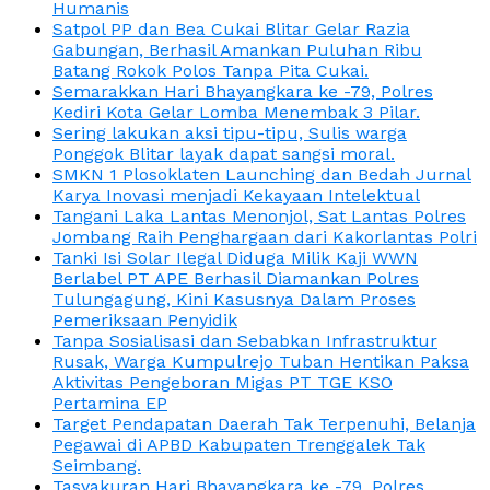
Humanis
Satpol PP dan Bea Cukai Blitar Gelar Razia
Gabungan, Berhasil Amankan Puluhan Ribu
Batang Rokok Polos Tanpa Pita Cukai.
Semarakkan Hari Bhayangkara ke -79, Polres
Kediri Kota Gelar Lomba Menembak 3 Pilar.
Sering lakukan aksi tipu-tipu, Sulis warga
Ponggok Blitar layak dapat sangsi moral.
SMKN 1 Plosoklaten Launching dan Bedah Jurnal
Karya Inovasi menjadi Kekayaan Intelektual
Tangani Laka Lantas Menonjol, Sat Lantas Polres
Jombang Raih Penghargaan dari Kakorlantas Polri
Tanki Isi Solar Ilegal Diduga Milik Kaji WWN
Berlabel PT APE Berhasil Diamankan Polres
Tulungagung, Kini Kasusnya Dalam Proses
Pemeriksaan Penyidik
Tanpa Sosialisasi dan Sebabkan Infrastruktur
Rusak, Warga Kumpulrejo Tuban Hentikan Paksa
Aktivitas Pengeboran Migas PT TGE KSO
Pertamina EP
Target Pendapatan Daerah Tak Terpenuhi, Belanja
Pegawai di APBD Kabupaten Trenggalek Tak
Seimbang.
Tasyakuran Hari Bhayangkara ke -79, Polres