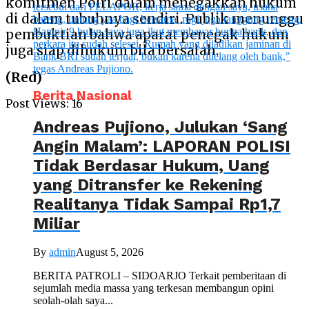
komitmen Polri dalam menegakkan hukum
di dalam tubuhnya sendiri. Publik menunggu
pembuktian bahwa aparat penegak hukum
juga siap dihukum bila bersalah.
(Red)
Berita Nasional
Post Views:
16
Andreas Pujiono, Julukan ‘Sang
Angin Malam’: LAPORAN POLISI
Tidak Berdasar Hukum, Uang
yang Ditransfer ke Rekening
Realitanya Tidak Sampai Rp1,7
Miliar
By
admin
August 5, 2026
BERITA PATROLI – SIDOARJO Terkait pemberitaan di
sejumlah media massa yang terkesan membangun opini
seolah-olah saya...