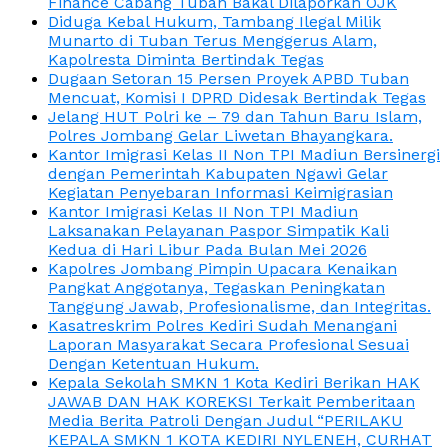
Finance Cabang Tuban Bakal Dilaporkan OJK
Diduga Kebal Hukum, Tambang Ilegal Milik
Munarto di Tuban Terus Menggerus Alam,
Kapolresta Diminta Bertindak Tegas
Dugaan Setoran 15 Persen Proyek APBD Tuban
Mencuat, Komisi I DPRD Didesak Bertindak Tegas
Jelang HUT Polri ke – 79 dan Tahun Baru Islam,
Polres Jombang Gelar Liwetan Bhayangkara.
Kantor Imigrasi Kelas II Non TPI Madiun Bersinergi
dengan Pemerintah Kabupaten Ngawi Gelar
Kegiatan Penyebaran Informasi Keimigrasian
Kantor Imigrasi Kelas II Non TPI Madiun
Laksanakan Pelayanan Paspor Simpatik Kali
Kedua di Hari Libur Pada Bulan Mei 2026
Kapolres Jombang Pimpin Upacara Kenaikan
Pangkat Anggotanya, Tegaskan Peningkatan
Tanggung Jawab, Profesionalisme, dan Integritas.
Kasatreskrim Polres Kediri Sudah Menangani
Laporan Masyarakat Secara Profesional Sesuai
Dengan Ketentuan Hukum.
Kepala Sekolah SMKN 1 Kota Kediri Berikan HAK
JAWAB DAN HAK KOREKSI Terkait Pemberitaan
Media Berita Patroli Dengan Judul “PERILAKU
KEPALA SMKN 1 KOTA KEDIRI NYLENEH, CURHAT