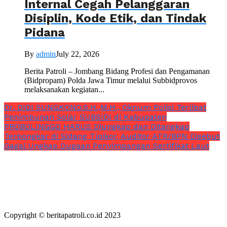
Internal Cegah Pelanggaran
Disiplin, Kode Etik, dan Tindak
Pidana
By
admin
July 22, 2026
Berita Patroli – Jombang Bidang Profesi dan Pengamanan
(Bidpropam) Polda Jawa Timur melalui Subbidprovos
melaksanakan kegiatan...
Dr. DIDI SUNGKONO.S.H.,M.H., Oknum Polisi Terlibat
Penimbunan Solar SUBSIDI di Kabupaten
PROBOLINGGO HARUS Diungkap dan Ditangkap
Terbongkar di Sidang Tipikor, Auditor ATR/BPN Disebut
Gagal Ungkap Dugaan Penyimpangan Sertifikat Laut
Copyright © beritapatroli.co.id 2023