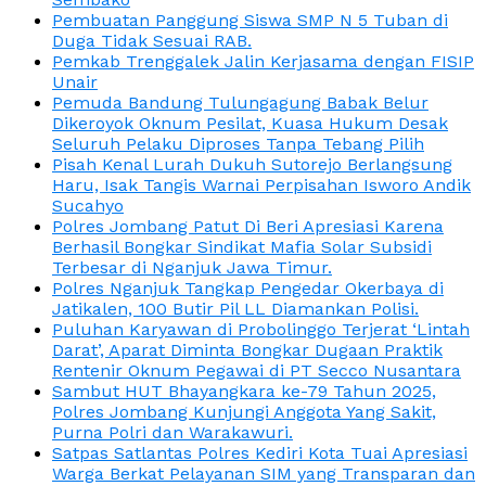
Pembuatan Panggung Siswa SMP N 5 Tuban di
Duga Tidak Sesuai RAB.
Pemkab Trenggalek Jalin Kerjasama dengan FISIP
Unair
Pemuda Bandung Tulungagung Babak Belur
Dikeroyok Oknum Pesilat, Kuasa Hukum Desak
Seluruh Pelaku Diproses Tanpa Tebang Pilih
Pisah Kenal Lurah Dukuh Sutorejo Berlangsung
Haru, Isak Tangis Warnai Perpisahan Isworo Andik
Sucahyo
Polres Jombang Patut Di Beri Apresiasi Karena
Berhasil Bongkar Sindikat Mafia Solar Subsidi
Terbesar di Nganjuk Jawa Timur.
Polres Nganjuk Tangkap Pengedar Okerbaya di
Jatikalen, 100 Butir Pil LL Diamankan Polisi.
Puluhan Karyawan di Probolinggo Terjerat ‘Lintah
Darat’, Aparat Diminta Bongkar Dugaan Praktik
Rentenir Oknum Pegawai di PT Secco Nusantara
Sambut HUT Bhayangkara ke-79 Tahun 2025,
Polres Jombang Kunjungi Anggota Yang Sakit,
Purna Polri dan Warakawuri.
Satpas Satlantas Polres Kediri Kota Tuai Apresiasi
Warga Berkat Pelayanan SIM yang Transparan dan