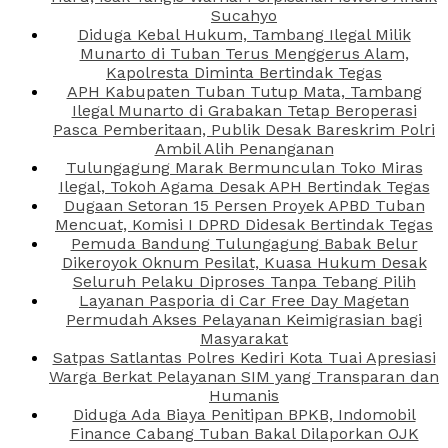
Sucahyo
Diduga Kebal Hukum, Tambang Ilegal Milik
Munarto di Tuban Terus Menggerus Alam,
Kapolresta Diminta Bertindak Tegas
APH Kabupaten Tuban Tutup Mata, Tambang
Ilegal Munarto di Grabakan Tetap Beroperasi
Pasca Pemberitaan, Publik Desak Bareskrim Polri
Ambil Alih Penanganan
Tulungagung Marak Bermunculan Toko Miras
Ilegal, Tokoh Agama Desak APH Bertindak Tegas
Dugaan Setoran 15 Persen Proyek APBD Tuban
Mencuat, Komisi I DPRD Didesak Bertindak Tegas
Pemuda Bandung Tulungagung Babak Belur
Dikeroyok Oknum Pesilat, Kuasa Hukum Desak
Seluruh Pelaku Diproses Tanpa Tebang Pilih
Layanan Pasporia di Car Free Day Magetan
Permudah Akses Pelayanan Keimigrasian bagi
Masyarakat
Satpas Satlantas Polres Kediri Kota Tuai Apresiasi
Warga Berkat Pelayanan SIM yang Transparan dan
Humanis
Diduga Ada Biaya Penitipan BPKB, Indomobil
Finance Cabang Tuban Bakal Dilaporkan OJK