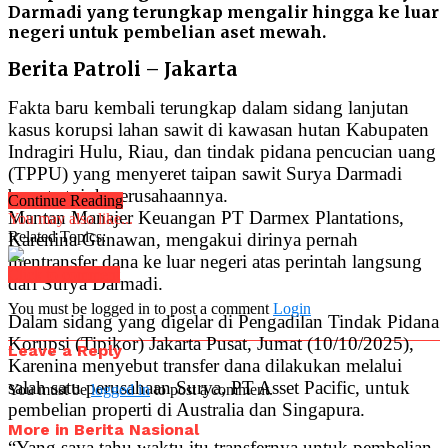
Darmadi yang terungkap mengalir hingga ke luar
negeri untuk pembelian aset mewah.
Berita Patroli – Jakarta
Fakta baru kembali terungkap dalam sidang lanjutan
kasus korupsi lahan sawit di kawasan hutan Kabupaten
Indragiri Hulu, Riau, dan tindak pidana pencucian uang
(TPPU) yang menyeret taipan sawit Surya Darmadi
beserta tujuh perusahaannya.
Continue Reading
Mantan Manajer Keuangan PT Darmex Plantations,
You may also like...
Related Topics:
Karenina Gunawan, mengakui dirinya pernah
mentransfer dana ke luar negeri atas perintah langsung
Click to comment
dari Surya Darmadi.
You must be logged in to post a comment
Login
Dalam sidang yang digelar di Pengadilan Tindak Pidana
Korupsi (Tipikor) Jakarta Pusat, Jumat (10/10/2025),
Leave a Reply
Karenina menyebut transfer dana dilakukan melalui
salah satu perusahaan Surya, PT Asset Pacific, untuk
You must be
logged in
to post a comment.
pembelian properti di Australia dan Singapura.
More in Berita Nasional
“Yang saya tahu waktu itu transfernya untuk pembelian