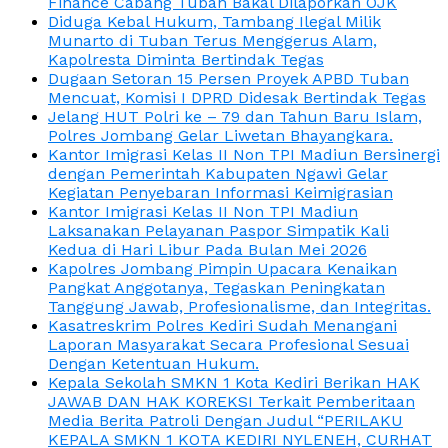
Finance Cabang Tuban Bakal Dilaporkan OJK
Diduga Kebal Hukum, Tambang Ilegal Milik
Munarto di Tuban Terus Menggerus Alam,
Kapolresta Diminta Bertindak Tegas
Dugaan Setoran 15 Persen Proyek APBD Tuban
Mencuat, Komisi I DPRD Didesak Bertindak Tegas
Jelang HUT Polri ke – 79 dan Tahun Baru Islam,
Polres Jombang Gelar Liwetan Bhayangkara.
Kantor Imigrasi Kelas II Non TPI Madiun Bersinergi
dengan Pemerintah Kabupaten Ngawi Gelar
Kegiatan Penyebaran Informasi Keimigrasian
Kantor Imigrasi Kelas II Non TPI Madiun
Laksanakan Pelayanan Paspor Simpatik Kali
Kedua di Hari Libur Pada Bulan Mei 2026
Kapolres Jombang Pimpin Upacara Kenaikan
Pangkat Anggotanya, Tegaskan Peningkatan
Tanggung Jawab, Profesionalisme, dan Integritas.
Kasatreskrim Polres Kediri Sudah Menangani
Laporan Masyarakat Secara Profesional Sesuai
Dengan Ketentuan Hukum.
Kepala Sekolah SMKN 1 Kota Kediri Berikan HAK
JAWAB DAN HAK KOREKSI Terkait Pemberitaan
Media Berita Patroli Dengan Judul “PERILAKU
KEPALA SMKN 1 KOTA KEDIRI NYLENEH, CURHAT