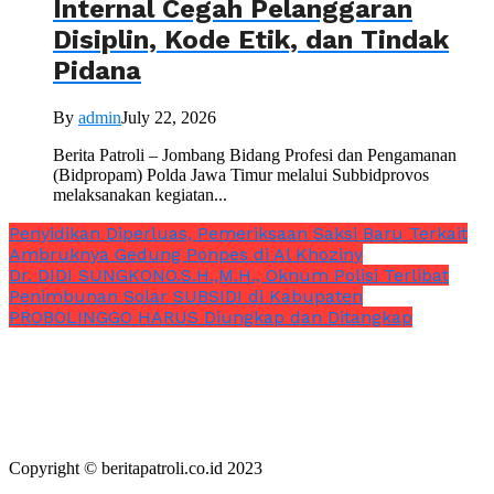
Internal Cegah Pelanggaran
Disiplin, Kode Etik, dan Tindak
Pidana
By
admin
July 22, 2026
Berita Patroli – Jombang Bidang Profesi dan Pengamanan
(Bidpropam) Polda Jawa Timur melalui Subbidprovos
melaksanakan kegiatan...
Penyidikan Diperluas, Pemeriksaan Saksi Baru Terkait
Ambruknya Gedung Ponpes di Al Khoziny
Dr. DIDI SUNGKONO.S.H.,M.H., Oknum Polisi Terlibat
Penimbunan Solar SUBSIDI di Kabupaten
PROBOLINGGO HARUS Diungkap dan Ditangkap
Copyright © beritapatroli.co.id 2023