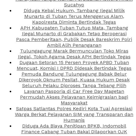
Sucahyo
Diduga Kebal Hukum, Tambang Ilegal Milik
Munarto di Tuban Terus Menggerus Alam,
Kapolresta Diminta Bertindak Tegas
APH Kabupaten Tuban Tutup Mata, Tambang
Ilegal Munarto di Grabakan Tetap Beroperasi
Pasca Pemberitaan, Publik Desak Bareskrim Polri
Ambil Alih Penanganan
Tulungagung Marak Bermunculan Toko Miras
Ilegal, Tokoh Agama Desak APH Bertindak Tegas
Dugaan Setoran 15 Persen Proyek APBD Tuban
Mencuat, Komisi I DPRD Didesak Bertindak Tegas
Pemuda Bandung Tulungagung Babak Belur
Dikeroyok Oknum Pesilat, Kuasa Hukum Desak
Seluruh Pelaku Diproses Tanpa Tebang Pilih
Layanan Pasporia di Car Free Day Magetan
Permudah Akses Pelayanan Keimigrasian bagi
Masyarakat
Satpas Satlantas Polres Kediri Kota Tuai Apresiasi
Warga Berkat Pelayanan SIM yang Transparan dan
Humanis
Diduga Ada Biaya Penitipan BPKB, Indomobil
Finance Cabang Tuban Bakal Dilaporkan OJK