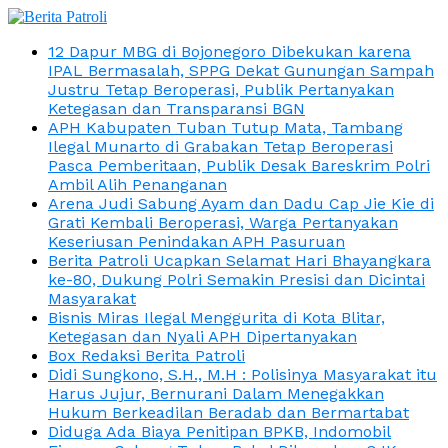
12 Dapur MBG di Bojonegoro Dibekukan karena
IPAL Bermasalah, SPPG Dekat Gunungan Sampah
Justru Tetap Beroperasi, Publik Pertanyakan
Ketegasan dan Transparansi BGN
APH Kabupaten Tuban Tutup Mata, Tambang
Ilegal Munarto di Grabakan Tetap Beroperasi
Pasca Pemberitaan, Publik Desak Bareskrim Polri
Ambil Alih Penanganan
Arena Judi Sabung Ayam dan Dadu Cap Jie Kie di
Grati Kembali Beroperasi, Warga Pertanyakan
Keseriusan Penindakan APH Pasuruan
Berita Patroli Ucapkan Selamat Hari Bhayangkara
ke-80, Dukung Polri Semakin Presisi dan Dicintai
Masyarakat
Bisnis Miras Ilegal Menggurita di Kota Blitar,
Ketegasan dan Nyali APH Dipertanyakan
Box Redaksi Berita Patroli
Didi Sungkono, S.H., M.H : Polisinya Masyarakat itu
Harus Jujur, Bernurani Dalam Menegakkan
Hukum Berkeadilan Beradab dan Bermartabat
Diduga Ada Biaya Penitipan BPKB, Indomobil