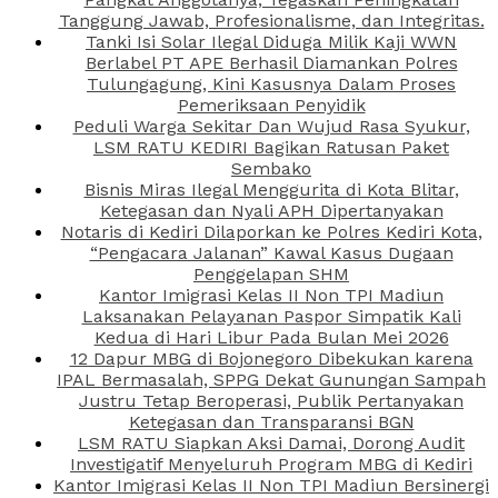
Tanggung Jawab, Profesionalisme, dan Integritas.
Tanki Isi Solar Ilegal Diduga Milik Kaji WWN
Berlabel PT APE Berhasil Diamankan Polres
Tulungagung, Kini Kasusnya Dalam Proses
Pemeriksaan Penyidik
Peduli Warga Sekitar Dan Wujud Rasa Syukur,
LSM RATU KEDIRI Bagikan Ratusan Paket
Sembako
Bisnis Miras Ilegal Menggurita di Kota Blitar,
Ketegasan dan Nyali APH Dipertanyakan
Notaris di Kediri Dilaporkan ke Polres Kediri Kota,
“Pengacara Jalanan” Kawal Kasus Dugaan
Penggelapan SHM
Kantor Imigrasi Kelas II Non TPI Madiun
Laksanakan Pelayanan Paspor Simpatik Kali
Kedua di Hari Libur Pada Bulan Mei 2026
12 Dapur MBG di Bojonegoro Dibekukan karena
IPAL Bermasalah, SPPG Dekat Gunungan Sampah
Justru Tetap Beroperasi, Publik Pertanyakan
Ketegasan dan Transparansi BGN
LSM RATU Siapkan Aksi Damai, Dorong Audit
Investigatif Menyeluruh Program MBG di Kediri
Kantor Imigrasi Kelas II Non TPI Madiun Bersinergi