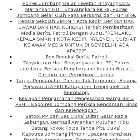
Polres Jombang Gelar Liwetan Bhayangkara.
Meriahkan HUT Bhayangkara ke 79, Polres
Jombang Gelar Olah Raga Bersama dan Fun Bike.
Kepala Sekolah SMKN 1 Kota Kediri Berikan HAK
JAWAB DAN HAK KOREKSI Terkait Pemberitaan
Media Berita Patroli Dengan Judul “PERILAKU
KEPALA SMKN 1 KOTA KEDIRI NYLENEH, CURHAT
KE AWAK MEDIA UNTUK DI SEMBELIH, ADA
APA???”
Box Redaksi Berita Patroli
Tasyakuran Hari Bhayangkara ke -79, Polres
Jombang Berikan Penghargaan kepada Bupati,
Dandim dan Pemenang Lomba.
Target Pendapatan Daerah Tak Terpenuhi, Belanja
Pegawai di APBD Kabupaten Trenggalek Tak
Seimbang.
Kesiapan Pengamanan Pengesahan Warga Baru
PSHT, Kapolres Jombang Periksa Kendaraan Dinas
dan Kelengkapan.
Satpol PP dan Bea Cukai Blitar Gelar Razia
Gabungan, Berhasil Amankan Puluhan Ribu
Batang Rokok Polos Tanpa Pita Cukai.
Kapolres Jombang Pimpin Upacara Kenaikan
Pangkat Anggotanya, Tegaskan Peningkatan