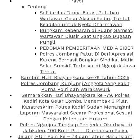
Travel
Tentang
Solidaritas Tanpa Batas, Puluhan
Wartawan Gelar Aksi di Kediri, Tuntut
Keadilan untuk Nyoto Dharmawan
Bungkam Kebenaran di Ruang Samsat,
Wartawan Diusir Saat Ungkap Dugaan
Pungli
PEDOMAN PEMBERITAAN MEDIA SIBER
Polres Jombang Patut Di Beri Apresiasi
Karena Berhasil Bongkar Sindikat Mafia
Solar Subsidi Terbesar di Nganjuk Jawa
Timur.
Sambut HUT Bhayangkara ke-79 Tahun 2025,
Polres Jombang Kunjungi Anggota Yang Sakit,
Purna Polri dan Warakawuri.
Semarakkan Hari Bhayangkara ke -79, Polres
Kediri Kota Gelar Lomba Menembak 3 Pilar.
Kasatreskrim Polres Kediri Sudah Menangani
Laporan Masyarakat Secara Profesional Sesuai
Dengan Ketentuan Hukum.
Polres Nganjuk Tangkap Pengedar Okerbaya di
Jatikalen, 100 Butir Pil LL Diamankan Polisi.
Jelang HUT Polri ke – 79 dan Tahun Baru Islam,