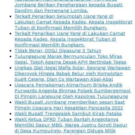
Jombang Berikan Penghargaan kepada Bupati,
Dandim dan Pemenang Lomba.
Terkait Penarikan Sejumplah Uang Yang di
Lakukan Camat Kepada Kades, Kepala Inspektorat
Tuban di Konfirmasi Memilih Bungkam.
Terkait Penarikan Uang Yang di Lakukan Camat
Kepada Kades, Kepala Inspektorat Tuban di
Konfirmasi Memilih Bungkam.
Tidak Benar, ODGJ Dipasung 3 Tahun
Tulungagung Marak Bermunculan Toko Miras
Ilegal, Tokoh Agama Desak APH Bertindak Tegas
Ungkap Giat Ilegal Mafia Solar, Seorang Wartawan
Dikeroyok Hingga Babak Belur oleh Komplotan
Sugit Celeng, Dian Cs Wartawan Abal-Abal
Upacara Pemakaman Almarhum Bripka Andik
Purwanto Anggota Binmas Polsek Sumbergempol
Di Pimpin Langsung Oleh Kapolres Tulungagung
Wakil Bupati Jombang memberikan pesan Saat
Pimpin Upacara Hari Kesaktian Pancasila 2022
Wakil Bupati Trenggalek Sambut Kirab Pataka
Wakil Ketua DPRD Tuban Bantah Anggotanya
Memiliki Dapur MBG, Warga Justru Soroti Dapur
di Desa Kumpulrejo, Parengan Diduga Milik