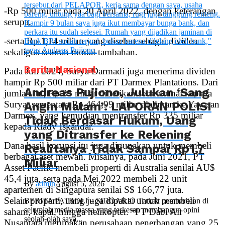
-Rp 500 miliar pada 20 April 2022, dengan keterangan
serupa,
-serta Rp 1,14 triliun yang disebut sebagai dividen
sekaligus setoran modal tambahan.
Berita Nasional
Pada Juli 2024, Surya Darmadi juga menerima dividen
hampir Rp 500 miliar dari PT Darmex Plantations. Dari
Andreas Pujiono, Julukan ‘Sang
jumlah itu, Rp 35 miliar diberikan secara tunai kepada
Surya, sementara Rp 464,99 miliar dialirkan ke Yayasan
Angin Malam’: LAPORAN POLISI
Darmex, yang kemudian mentransfer Rp 335 miliar
Tidak Berdasar Hukum, Uang
kepada Riady Iskandar.
yang Ditransfer ke Rekening
Dana hasil korupsi itu juga digunakan untuk membeli
Realitanya Tidak Sampai Rp1,7
berbagai aset mewah. Misalnya, pada Juni 2021, PT
Miliar
Asset Pacific membeli properti di Australia senilai AU$
45,4 juta, serta pada Mei 2022 membeli 22 unit
By
admin
August 5, 2026
apartemen di Singapura senilai S$ 166,77 juta.
Selain properti, uang juga dipakai untuk membeli
BERITA PATROLI – SIDOARJO Terkait pemberitaan di
sejumlah media massa yang terkesan membangun opini
saham, kapal, hingga helikopter. “PT Dabi Air
seolah-olah saya...
Nusantara merupakan perusahaan penerbangan yang 25