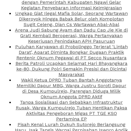
dengan Pemerintah Kabupaten Ngawi Gelar
Kegiatan Penyebaran Informasi Keimigrasian
Ungkap Giat Ilegal Mafia Solar, Seorang Wartawan
Dikeroyok Hingga Babak Belur oleh Komplotan
Sugit Celeng, Dian Cs Wartawan Abal-Abal
Arena Judi Sabung Ayam dan Dadu Cap Jie Kie di
Grati Kembali Beroperasi, Warga Pertanyakan
Keseriusan Penindakan APH Pasuruan
Puluhan Karyawan di Probolinggo Terjerat ‘Lintah
Darat’, Aparat Diminta Bongkar Dugaan Praktik
Rentenir Oknum Pegawai di PT Secco Nusantara
Berita Patroli Ucapkan Selamat Hari Bhayangkara
ke-80, Dukung Polri Semakin Presisi dan Dicintai
Masyarakat
Wakil Ketua DPRD Tuban Bantah Anggotanya
Memiliki Dapur MBG, Warga Justru Soroti Dapur
di Desa Kumpulrejo, Parengan Diduga Milik
Oknum Anggota DPRD Aktif
Tanpa Sosialisasi dan Sebabkan Infrastruktur
Rusak, Warga Kumpulrejo Tuban Hentikan Paksa
Aktivitas Pengeboran Migas PT TGE KSO
Pertamina EP
Pisah Kenal Lurah Dukuh Sutorejo Berlangsung
Haru, Isak Tangis Warnai Perpisahan Isworo Andik