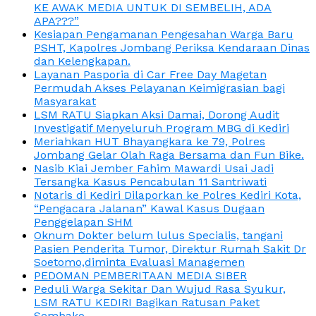
KE AWAK MEDIA UNTUK DI SEMBELIH, ADA
APA???”
Kesiapan Pengamanan Pengesahan Warga Baru
PSHT, Kapolres Jombang Periksa Kendaraan Dinas
dan Kelengkapan.
Layanan Pasporia di Car Free Day Magetan
Permudah Akses Pelayanan Keimigrasian bagi
Masyarakat
LSM RATU Siapkan Aksi Damai, Dorong Audit
Investigatif Menyeluruh Program MBG di Kediri
Meriahkan HUT Bhayangkara ke 79, Polres
Jombang Gelar Olah Raga Bersama dan Fun Bike.
Nasib Kiai Jember Fahim Mawardi Usai Jadi
Tersangka Kasus Pencabulan 11 Santriwati
Notaris di Kediri Dilaporkan ke Polres Kediri Kota,
“Pengacara Jalanan” Kawal Kasus Dugaan
Penggelapan SHM
Oknum Dokter belum lulus Specialis, tangani
Pasien Penderita Tumor, Direktur Rumah Sakit Dr
Soetomo,diminta Evaluasi Managemen
PEDOMAN PEMBERITAAN MEDIA SIBER
Peduli Warga Sekitar Dan Wujud Rasa Syukur,
LSM RATU KEDIRI Bagikan Ratusan Paket
Sembako