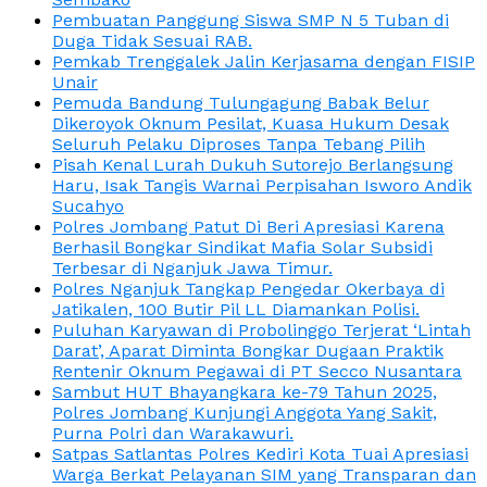
Pembuatan Panggung Siswa SMP N 5 Tuban di
Duga Tidak Sesuai RAB.
Pemkab Trenggalek Jalin Kerjasama dengan FISIP
Unair
Pemuda Bandung Tulungagung Babak Belur
Dikeroyok Oknum Pesilat, Kuasa Hukum Desak
Seluruh Pelaku Diproses Tanpa Tebang Pilih
Pisah Kenal Lurah Dukuh Sutorejo Berlangsung
Haru, Isak Tangis Warnai Perpisahan Isworo Andik
Sucahyo
Polres Jombang Patut Di Beri Apresiasi Karena
Berhasil Bongkar Sindikat Mafia Solar Subsidi
Terbesar di Nganjuk Jawa Timur.
Polres Nganjuk Tangkap Pengedar Okerbaya di
Jatikalen, 100 Butir Pil LL Diamankan Polisi.
Puluhan Karyawan di Probolinggo Terjerat ‘Lintah
Darat’, Aparat Diminta Bongkar Dugaan Praktik
Rentenir Oknum Pegawai di PT Secco Nusantara
Sambut HUT Bhayangkara ke-79 Tahun 2025,
Polres Jombang Kunjungi Anggota Yang Sakit,
Purna Polri dan Warakawuri.
Satpas Satlantas Polres Kediri Kota Tuai Apresiasi
Warga Berkat Pelayanan SIM yang Transparan dan