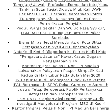
Tanggung Jawab, Profesionalisme, dan Integritas.
Tanki Isi Solar Ilegal Diduga Milik Kaji WWN
Berlabel PT APE Berhasil Diamankan Polres
Tulungagung, Kini Kasusnya Dalam Proses
Pemeriksaan Penyidik
Peduli Warga Sekitar Dan Wujud Rasa Syukur,
LSM RATU KEDIRI Bagikan Ratusan Paket
Sembako
Bisnis Miras Ilegal Menggurita di Kota Blitar,
Ketegasan dan Nyali APH Dipertanyakan
Notaris di Kediri Dilaporkan ke Polres Kediri Kota,
“Pengacara Jalanan” Kawal Kasus Dugaan
Penggelapan SHM
Kantor Imigrasi Kelas II Non TPI Madiun
Laksanakan Pelayanan Paspor Simpatik Kali
Kedua di Hari Libur Pada Bulan Mei 2026
12 Dapur MBG di Bojonegoro Dibekukan karena
IPAL Bermasalah, SPPG Dekat Gunungan Sampah
Justru Tetap Beroperasi, Publik Pertanyakan
Ketegasan dan Transparansi BGN
LSM RATU Siapkan Aksi Damai, Dorong Audit
Investigatif Menyeluruh Program MBG di Kediri
Kantor Imigrasi Kelas II Non TPI Madiun Bersinergi