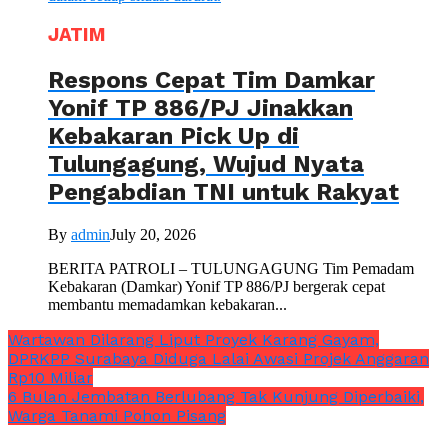
JATIM
Respons Cepat Tim Damkar
Yonif TP 886/PJ Jinakkan
Kebakaran Pick Up di
Tulungagung, Wujud Nyata
Pengabdian TNI untuk Rakyat
By
admin
July 20, 2026
BERITA PATROLI – TULUNGAGUNG Tim Pemadam
Kebakaran (Damkar) Yonif TP 886/PJ bergerak cepat
membantu memadamkan kebakaran...
Wartawan Dilarang Liput Proyek Karang Gayam,
DPRKPP Surabaya Diduga Lalai Awasi Projek Anggaran
Rp10 Miliar
6 Bulan Jembatan Berlubang Tak Kunjung Diperbaiki,
Warga Tanami Pohon Pisang