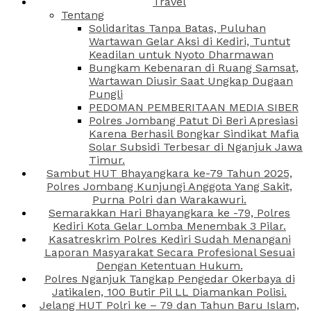
Travel
Tentang
Solidaritas Tanpa Batas, Puluhan
Wartawan Gelar Aksi di Kediri, Tuntut
Keadilan untuk Nyoto Dharmawan
Bungkam Kebenaran di Ruang Samsat,
Wartawan Diusir Saat Ungkap Dugaan
Pungli
PEDOMAN PEMBERITAAN MEDIA SIBER
Polres Jombang Patut Di Beri Apresiasi
Karena Berhasil Bongkar Sindikat Mafia
Solar Subsidi Terbesar di Nganjuk Jawa
Timur.
Sambut HUT Bhayangkara ke-79 Tahun 2025,
Polres Jombang Kunjungi Anggota Yang Sakit,
Purna Polri dan Warakawuri.
Semarakkan Hari Bhayangkara ke -79, Polres
Kediri Kota Gelar Lomba Menembak 3 Pilar.
Kasatreskrim Polres Kediri Sudah Menangani
Laporan Masyarakat Secara Profesional Sesuai
Dengan Ketentuan Hukum.
Polres Nganjuk Tangkap Pengedar Okerbaya di
Jatikalen, 100 Butir Pil LL Diamankan Polisi.
Jelang HUT Polri ke – 79 dan Tahun Baru Islam,