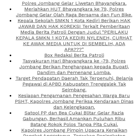
Polres Jombang Gelar Liwetan Bhayangkara.
Meriahkan HUT Bhayangkara ke 79, Polres
Jombang Gelar Olah Raga Bersama dan Fun Bike.
Kepala Sekolah SMKN 1 Kota Kediri Berikan HAK
JAWAB DAN HAK KOREKSI Terkait Pemberitaan
Media Berita Patroli Dengan Judul “PERILAKU
KEPALA SMKN 1 KOTA KEDIRI NYLENEH, CURHAT
KE AWAK MEDIA UNTUK DI SEMBELIH, ADA
APA???”
Box Redaksi Berita Patroli
Tasyakuran Hari Bhayangkara ke -79, Polres
Jombang Berikan Penghargaan kepada Bupati,
Dandim dan Pemenang Lomba.
Target Pendapatan Daerah Tak Terpenuhi, Belanja
Pegawai di APBD Kabupaten Trenggalek Tak
Seimbang.
Kesiapan Pengamanan Pengesahan Warga Baru
PSHT, Kapolres Jombang Periksa Kendaraan Dinas
dan Kelengkapan.
Satpol PP dan Bea Cukai Blitar Gelar Razia
Gabungan, Berhasil Amankan Puluhan Ribu
Batang Rokok Polos Tanpa Pita Cukai.
Kapolres Jombang Pimpin Upacara Kenaikan
Pangkat Anggotanya, Tegaskan Peningkatan