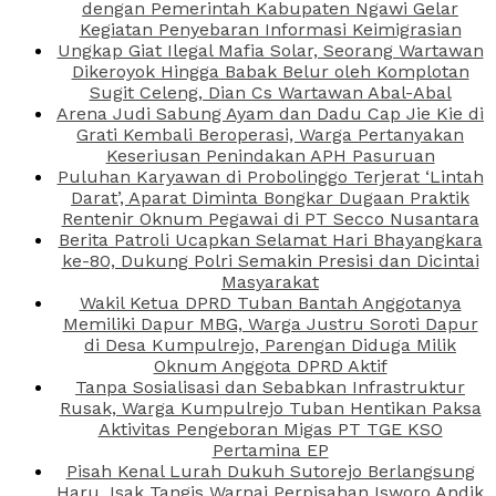
dengan Pemerintah Kabupaten Ngawi Gelar
Kegiatan Penyebaran Informasi Keimigrasian
Ungkap Giat Ilegal Mafia Solar, Seorang Wartawan
Dikeroyok Hingga Babak Belur oleh Komplotan
Sugit Celeng, Dian Cs Wartawan Abal-Abal
Arena Judi Sabung Ayam dan Dadu Cap Jie Kie di
Grati Kembali Beroperasi, Warga Pertanyakan
Keseriusan Penindakan APH Pasuruan
Puluhan Karyawan di Probolinggo Terjerat ‘Lintah
Darat’, Aparat Diminta Bongkar Dugaan Praktik
Rentenir Oknum Pegawai di PT Secco Nusantara
Berita Patroli Ucapkan Selamat Hari Bhayangkara
ke-80, Dukung Polri Semakin Presisi dan Dicintai
Masyarakat
Wakil Ketua DPRD Tuban Bantah Anggotanya
Memiliki Dapur MBG, Warga Justru Soroti Dapur
di Desa Kumpulrejo, Parengan Diduga Milik
Oknum Anggota DPRD Aktif
Tanpa Sosialisasi dan Sebabkan Infrastruktur
Rusak, Warga Kumpulrejo Tuban Hentikan Paksa
Aktivitas Pengeboran Migas PT TGE KSO
Pertamina EP
Pisah Kenal Lurah Dukuh Sutorejo Berlangsung
Haru, Isak Tangis Warnai Perpisahan Isworo Andik