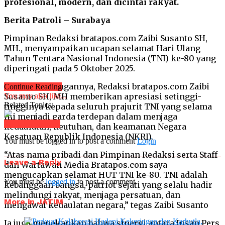
profesional, modern, dan dicintai rakyat.
Berita Patroli – Surabaya
Pimpinan Redaksi bratapos.com Zaibi Susanto SH,
MH., menyampaikan ucapan selamat Hari Ulang
Tahun Tentara Nasional Indonesia (TNI) ke-80 yang
diperingati pada 5 Oktober 2025.
Dalam keterangannya, Redaksi bratapos.com Zaibi
Continue Reading
Susanto SH, MH memberikan apresiasi setinggi-
You may also like...
Related Topics:
tingginya kepada seluruh prajurit TNI yang selama
ini menjadi garda terdepan dalam menjaga
Click to comment
kedaulatan, keutuhan, dan keamanan Negara
Kesatuan Republik Indonesia (NKRI).
You must be logged in to post a comment
Login
“Atas nama pribadi dan Pimpinan Redaksi serta Staff
Leave a Reply
dan Wartawan Media Bratapos.com saya
mengucapkan selamat HUT TNI ke-80. TNI adalah
You must be
logged in
to post a comment.
kebanggaan bangsa, patriot sejati yang selalu hadir
melindungi rakyat, menjaga persatuan, dan
More in JATIM
mengawal kedaulatan negara,” tegas Zaibi Susanto
Ia juga menekankan bahwa sinergi antara Insan Pers