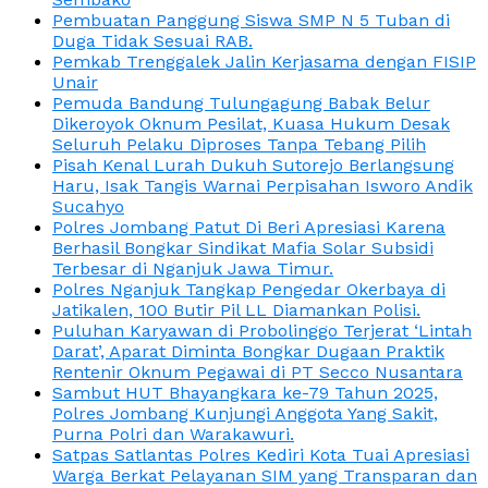
Pembuatan Panggung Siswa SMP N 5 Tuban di
Duga Tidak Sesuai RAB.
Pemkab Trenggalek Jalin Kerjasama dengan FISIP
Unair
Pemuda Bandung Tulungagung Babak Belur
Dikeroyok Oknum Pesilat, Kuasa Hukum Desak
Seluruh Pelaku Diproses Tanpa Tebang Pilih
Pisah Kenal Lurah Dukuh Sutorejo Berlangsung
Haru, Isak Tangis Warnai Perpisahan Isworo Andik
Sucahyo
Polres Jombang Patut Di Beri Apresiasi Karena
Berhasil Bongkar Sindikat Mafia Solar Subsidi
Terbesar di Nganjuk Jawa Timur.
Polres Nganjuk Tangkap Pengedar Okerbaya di
Jatikalen, 100 Butir Pil LL Diamankan Polisi.
Puluhan Karyawan di Probolinggo Terjerat ‘Lintah
Darat’, Aparat Diminta Bongkar Dugaan Praktik
Rentenir Oknum Pegawai di PT Secco Nusantara
Sambut HUT Bhayangkara ke-79 Tahun 2025,
Polres Jombang Kunjungi Anggota Yang Sakit,
Purna Polri dan Warakawuri.
Satpas Satlantas Polres Kediri Kota Tuai Apresiasi
Warga Berkat Pelayanan SIM yang Transparan dan