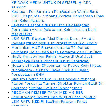
KE AWAK MEDIA UNTUK DI SEMBELIH, ADA
APA???”
Kesiapan Pengamanan Pengesahan Warga Baru
PSHT, Kapolres Jombang Periksa Kendaraan Dinas
dan Kelengkapan.
Layanan Pasporia di Car Free Day Magetan
Permudah Akses Pelayanan Keimigrasian bagi
Masyarakat
LSM RATU Siapkan Aksi Damai, Dorong Audit
Investigatif Menyeluruh Program MBG di Kediri
Meriahkan HUT Bhayangkara ke 79, Polres
Jombang Gelar Olah Raga Bersama dan Fun Bike.
Nasib Kiai Jember Fahim Mawardi Usai Jadi
Tersangka Kasus Pencabulan 11 Santriwati
Notaris di Kediri Dilaporkan ke Polres Kediri Kota,
“Pengacara Jalanan” Kawal Kasus Dugaan
Penggelapan SHM
Oknum Dokter belum lulus Specialis, tangani
Pasien Penderita Tumor, Direktur Rumah Sakit Dr
Soetomo,diminta Evaluasi Managemen
PEDOMAN PEMBERITAAN MEDIA SIBER
Peduli Warga Sekitar Dan Wujud Rasa Syukur,
LSM RATU KEDIRI Bagikan Ratusan Paket
Sembako