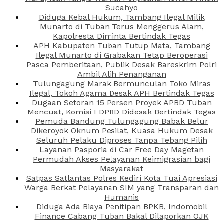
Sucahyo
Diduga Kebal Hukum, Tambang Ilegal Milik
Munarto di Tuban Terus Menggerus Alam,
Kapolresta Diminta Bertindak Tegas
APH Kabupaten Tuban Tutup Mata, Tambang
Ilegal Munarto di Grabakan Tetap Beroperasi
Pasca Pemberitaan, Publik Desak Bareskrim Polri
Ambil Alih Penanganan
Tulungagung Marak Bermunculan Toko Miras
Ilegal, Tokoh Agama Desak APH Bertindak Tegas
Dugaan Setoran 15 Persen Proyek APBD Tuban
Mencuat, Komisi I DPRD Didesak Bertindak Tegas
Pemuda Bandung Tulungagung Babak Belur
Dikeroyok Oknum Pesilat, Kuasa Hukum Desak
Seluruh Pelaku Diproses Tanpa Tebang Pilih
Layanan Pasporia di Car Free Day Magetan
Permudah Akses Pelayanan Keimigrasian bagi
Masyarakat
Satpas Satlantas Polres Kediri Kota Tuai Apresiasi
Warga Berkat Pelayanan SIM yang Transparan dan
Humanis
Diduga Ada Biaya Penitipan BPKB, Indomobil
Finance Cabang Tuban Bakal Dilaporkan OJK