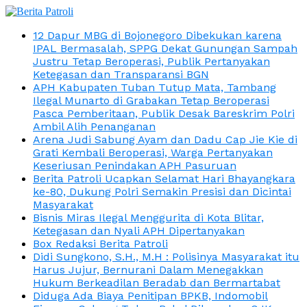
12 Dapur MBG di Bojonegoro Dibekukan karena
IPAL Bermasalah, SPPG Dekat Gunungan Sampah
Justru Tetap Beroperasi, Publik Pertanyakan
Ketegasan dan Transparansi BGN
APH Kabupaten Tuban Tutup Mata, Tambang
Ilegal Munarto di Grabakan Tetap Beroperasi
Pasca Pemberitaan, Publik Desak Bareskrim Polri
Ambil Alih Penanganan
Arena Judi Sabung Ayam dan Dadu Cap Jie Kie di
Grati Kembali Beroperasi, Warga Pertanyakan
Keseriusan Penindakan APH Pasuruan
Berita Patroli Ucapkan Selamat Hari Bhayangkara
ke-80, Dukung Polri Semakin Presisi dan Dicintai
Masyarakat
Bisnis Miras Ilegal Menggurita di Kota Blitar,
Ketegasan dan Nyali APH Dipertanyakan
Box Redaksi Berita Patroli
Didi Sungkono, S.H., M.H : Polisinya Masyarakat itu
Harus Jujur, Bernurani Dalam Menegakkan
Hukum Berkeadilan Beradab dan Bermartabat
Diduga Ada Biaya Penitipan BPKB, Indomobil