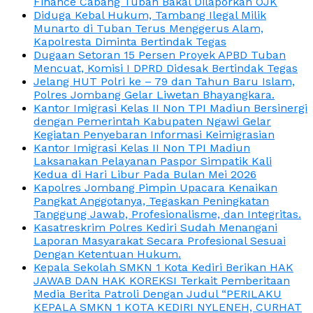
Finance Cabang Tuban Bakal Dilaporkan OJK
Diduga Kebal Hukum, Tambang Ilegal Milik
Munarto di Tuban Terus Menggerus Alam,
Kapolresta Diminta Bertindak Tegas
Dugaan Setoran 15 Persen Proyek APBD Tuban
Mencuat, Komisi I DPRD Didesak Bertindak Tegas
Jelang HUT Polri ke – 79 dan Tahun Baru Islam,
Polres Jombang Gelar Liwetan Bhayangkara.
Kantor Imigrasi Kelas II Non TPI Madiun Bersinergi
dengan Pemerintah Kabupaten Ngawi Gelar
Kegiatan Penyebaran Informasi Keimigrasian
Kantor Imigrasi Kelas II Non TPI Madiun
Laksanakan Pelayanan Paspor Simpatik Kali
Kedua di Hari Libur Pada Bulan Mei 2026
Kapolres Jombang Pimpin Upacara Kenaikan
Pangkat Anggotanya, Tegaskan Peningkatan
Tanggung Jawab, Profesionalisme, dan Integritas.
Kasatreskrim Polres Kediri Sudah Menangani
Laporan Masyarakat Secara Profesional Sesuai
Dengan Ketentuan Hukum.
Kepala Sekolah SMKN 1 Kota Kediri Berikan HAK
JAWAB DAN HAK KOREKSI Terkait Pemberitaan
Media Berita Patroli Dengan Judul “PERILAKU
KEPALA SMKN 1 KOTA KEDIRI NYLENEH, CURHAT