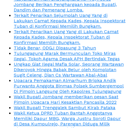
Jombang Berikan Penghargaan kepada Bupati,
Dandim dan Pemenang Lomba.
Terkait Penarikan Sejumplah Uang Yang di
Lakukan Camat Kepada Kades, Kepala Inspektorat
Tuban di Konfirmasi Memilih Bungkam.
Terkait Penarikan Uang Yang di Lakukan Camat
Kepada Kades, Kepala Inspektorat Tuban di
Konfirmasi Memilih Bungkam.
Tidak Benar, ODGJ Dipasung 3 Tahun
Tulungagung Marak Bermunculan Toko Miras
Ilegal, Tokoh Agama Desak APH Bertindak Tegas
Ungkap Giat Ilegal Mafia Solar, Seorang Wartawan
Dikeroyok Hingga Babak Belur oleh Komplotan
Sugit Celeng, Dian Cs Wartawan Abal-Abal
Upacara Pemakaman Almarhum Bripka Andik
Purwanto Anggota Binmas Polsek Sumbergempol
Di Pimpin Langsung Oleh Kapolres Tulungagung
Wakil Bupati Jombang memberikan pesan Saat
Pimpin Upacara Hari Kesaktian Pancasila 2022
Wakil Bupati Trenggalek Sambut Kirab Pataka
Wakil Ketua DPRD Tuban Bantah Anggotanya
Memiliki Dapur MBG, Warga Justru Soroti Dapur
di Desa Kumpulrejo, Parengan Diduga Milik