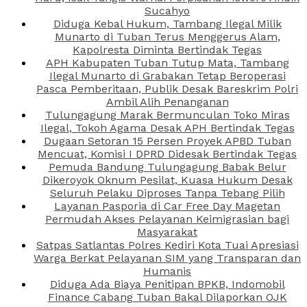
Sucahyo
Diduga Kebal Hukum, Tambang Ilegal Milik
Munarto di Tuban Terus Menggerus Alam,
Kapolresta Diminta Bertindak Tegas
APH Kabupaten Tuban Tutup Mata, Tambang
Ilegal Munarto di Grabakan Tetap Beroperasi
Pasca Pemberitaan, Publik Desak Bareskrim Polri
Ambil Alih Penanganan
Tulungagung Marak Bermunculan Toko Miras
Ilegal, Tokoh Agama Desak APH Bertindak Tegas
Dugaan Setoran 15 Persen Proyek APBD Tuban
Mencuat, Komisi I DPRD Didesak Bertindak Tegas
Pemuda Bandung Tulungagung Babak Belur
Dikeroyok Oknum Pesilat, Kuasa Hukum Desak
Seluruh Pelaku Diproses Tanpa Tebang Pilih
Layanan Pasporia di Car Free Day Magetan
Permudah Akses Pelayanan Keimigrasian bagi
Masyarakat
Satpas Satlantas Polres Kediri Kota Tuai Apresiasi
Warga Berkat Pelayanan SIM yang Transparan dan
Humanis
Diduga Ada Biaya Penitipan BPKB, Indomobil
Finance Cabang Tuban Bakal Dilaporkan OJK