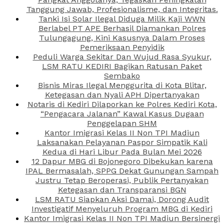
Tanggung Jawab, Profesionalisme, dan Integritas.
Tanki Isi Solar Ilegal Diduga Milik Kaji WWN
Berlabel PT APE Berhasil Diamankan Polres
Tulungagung, Kini Kasusnya Dalam Proses
Pemeriksaan Penyidik
Peduli Warga Sekitar Dan Wujud Rasa Syukur,
LSM RATU KEDIRI Bagikan Ratusan Paket
Sembako
Bisnis Miras Ilegal Menggurita di Kota Blitar,
Ketegasan dan Nyali APH Dipertanyakan
Notaris di Kediri Dilaporkan ke Polres Kediri Kota,
“Pengacara Jalanan” Kawal Kasus Dugaan
Penggelapan SHM
Kantor Imigrasi Kelas II Non TPI Madiun
Laksanakan Pelayanan Paspor Simpatik Kali
Kedua di Hari Libur Pada Bulan Mei 2026
12 Dapur MBG di Bojonegoro Dibekukan karena
IPAL Bermasalah, SPPG Dekat Gunungan Sampah
Justru Tetap Beroperasi, Publik Pertanyakan
Ketegasan dan Transparansi BGN
LSM RATU Siapkan Aksi Damai, Dorong Audit
Investigatif Menyeluruh Program MBG di Kediri
Kantor Imigrasi Kelas II Non TPI Madiun Bersinergi