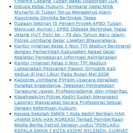
Finance Cabang Tuban Bakal Dilaporkan OJK
Diduga Kebal Hukum, Tambang Ilegal Milik
Munarto di Tuban Terus Menggerus Alam,
Kapolresta Diminta Bertindak Tegas
Dugaan Setoran 15 Persen Proyek APBD Tuban
Mencuat, Komisi I DPRD Didesak Bertindak Tegas
Jelang HUT Polri ke – 79 dan Tahun Baru Islam,
Polres Jombang Gelar Liwetan Bhayangkara.
Kantor Imigrasi Kelas II Non TPI Madiun Bersinergi
dengan Pemerintah Kabupaten Ngawi Gelar
Kegiatan Penyebaran Informasi Keimigrasian
Kantor Imigrasi Kelas II Non TPI Madiun
Laksanakan Pelayanan Paspor Simpatik Kali
Kedua di Hari Libur Pada Bulan Mei 2026
Kapolres Jombang Pimpin Upacara Kenaikan
Pangkat Anggotanya, Tegaskan Peningkatan
Tanggung Jawab, Profesionalisme, dan Integritas.
Kasatreskrim Polres Kediri Sudah Menangani
Laporan Masyarakat Secara Profesional Sesuai
Dengan Ketentuan Hukum.
Kepala Sekolah SMKN 1 Kota Kediri Berikan HAK
JAWAB DAN HAK KOREKSI Terkait Pemberitaan
Media Berita Patroli Dengan Judul “PERILAKU
KEPALA SMKN 1 KOTA KEDIRI NYLENEH, CURHAT