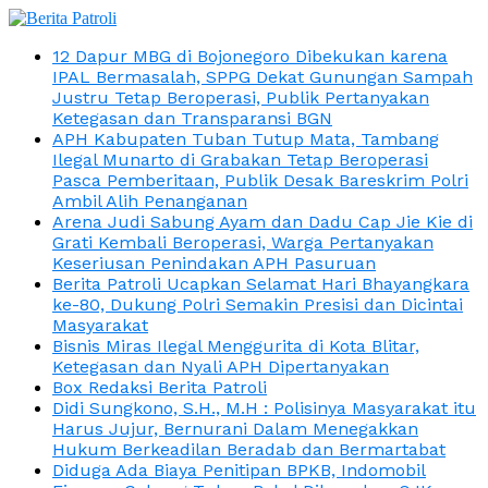
12 Dapur MBG di Bojonegoro Dibekukan karena
IPAL Bermasalah, SPPG Dekat Gunungan Sampah
Justru Tetap Beroperasi, Publik Pertanyakan
Ketegasan dan Transparansi BGN
APH Kabupaten Tuban Tutup Mata, Tambang
Ilegal Munarto di Grabakan Tetap Beroperasi
Pasca Pemberitaan, Publik Desak Bareskrim Polri
Ambil Alih Penanganan
Arena Judi Sabung Ayam dan Dadu Cap Jie Kie di
Grati Kembali Beroperasi, Warga Pertanyakan
Keseriusan Penindakan APH Pasuruan
Berita Patroli Ucapkan Selamat Hari Bhayangkara
ke-80, Dukung Polri Semakin Presisi dan Dicintai
Masyarakat
Bisnis Miras Ilegal Menggurita di Kota Blitar,
Ketegasan dan Nyali APH Dipertanyakan
Box Redaksi Berita Patroli
Didi Sungkono, S.H., M.H : Polisinya Masyarakat itu
Harus Jujur, Bernurani Dalam Menegakkan
Hukum Berkeadilan Beradab dan Bermartabat
Diduga Ada Biaya Penitipan BPKB, Indomobil