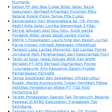
Humanis
Satpol PP dan Bea Cukai Blitar Gelar Razia
Gabungan, Berhasil Amankan Puluhan Ribu
Batang Rokok Polos Tanpa Pita Cukai.
Semarakkan Hari Bhayangkara ke -79, Polres
Kediri Kota Gelar Lomba Menembak 3 Pilar.
Sering lakukan aksi tipu-tipu, Sulis warga
Ponggok Blitar layak dapat sangsi moral.
SMKN 1 Plosoklaten Launching dan Bedah Jurnal
Karya Inovasi menjadi Kekayaan Intelektual
Tangani Laka Lantas Menonjol, Sat Lantas Polres
Jombang Raih Penghargaan dari Kakorlantas Polri
Tanki Isi Solar Ilegal Diduga Milik Kaji WWN
Berlabel PT APE Berhasil Diamankan Polres
Tulungagung, Kini Kasusnya Dalam Proses
Pemeriksaan Penyidik
Tanpa Sosialisasi dan Sebabkan Infrastruktur
Rusak, Warga Kumpulrejo Tuban Hentikan Paksa
Aktivitas Pengeboran Migas PT TGE KSO
Pertamina EP
Target Pendapatan Daerah Tak Terpenuhi, Belanja
Pegawai di APBD Kabupaten Trenggalek Tak
Seimbang.
Tasyakuran Hari Bhayangkara ke -79, Polres