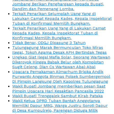
Jombang Berikan Penghargaan kepada Bupati,
Dandim dan Pemenang Lomba.
Terkait Penarikan Sejumplah Uang Yang di
Lakukan Camat Kepada Kades, Kepala Inspektorat
Tuban di Konfirmasi Memilih Bungkam.
Terkait Penarikan Uang Yang di Lakukan Camat
Kepada Kades, Kepala Inspektorat Tuban di
Konfirmasi Memilih Bungkam.
Tidak Benar, ODGJ Dipasung 3 Tahun
Tulungagung Marak Bermunculan Toko Miras
Ilegal, Tokoh Agama Desak APH Bertindak Tegas
Ungkap Giat Ilegal Mafia Solar, Seorang Wartawan
Dikeroyok Hingga Babak Belur oleh Komplotan
Sugit Celeng, Dian Cs Wartawan Abal-Abal
Upacara Pemakaman Almarhum Bripka Andik
Purwanto Anggota Binmas Polsek Sumbergempol
Di Pimpin Langsung Oleh Kapolres Tulungagung
Wakil Bupati Jombang memberikan pesan Saat
Pimpin Upacara Hari Kesaktian Pancasila 2022
Wakil Bupati Trenggalek Sambut Kirab Pataka
Wakil Ketua DPRD Tuban Bantah Anggotanya
Memiliki Dapur MBG, Warga Justru Soroti Dapur
di Desa Kumpulrejo, Parengan Diduga Milik