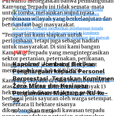
Purwanto menegaskan bahwa pembangunan
Kampung Terpadu ini tidak semata-mata
untuk lomba, melainkan wujud nyata
pembinaan wilayah yang berkelanjutan dan
bermanfaat bagi masyarakat.
“Tempat ini kami siapkan untuk
perlombaan, tetapi juga sebagai hadiah
untuk masyarakat. Di sini kami bangun
JATIM
Kampung Terpadu yang mengintegrasikan
sektor pertanian, peternakan, perikanan,
Kapolres Jombang Berikan
hingga wisata,” jelas Letkol Dicky saat
Penghargaan kepada Personel
meninjau lokasi, Rabu (6/8/2025).
Berprestasi, Tegaskan Komitmen
Kampung Terpadu di Desa Menilo berdiri di
Zero Miras dan Kesiapan
atas lahan sekitar 25 hektare. Sebanyak 13
Pengamanan Muktamar NU ke-
hektare telah ditanami jagung, padi, dan
berbagai jenis sayuran oleh warga setempat.
35
Sementara 11 hektare sisanya
dikembangkan menjadi kawasan terpadu
By
admin
August 5, 2026