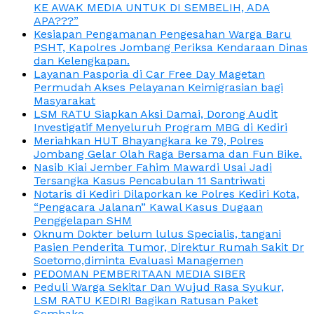
KE AWAK MEDIA UNTUK DI SEMBELIH, ADA
APA???”
Kesiapan Pengamanan Pengesahan Warga Baru
PSHT, Kapolres Jombang Periksa Kendaraan Dinas
dan Kelengkapan.
Layanan Pasporia di Car Free Day Magetan
Permudah Akses Pelayanan Keimigrasian bagi
Masyarakat
LSM RATU Siapkan Aksi Damai, Dorong Audit
Investigatif Menyeluruh Program MBG di Kediri
Meriahkan HUT Bhayangkara ke 79, Polres
Jombang Gelar Olah Raga Bersama dan Fun Bike.
Nasib Kiai Jember Fahim Mawardi Usai Jadi
Tersangka Kasus Pencabulan 11 Santriwati
Notaris di Kediri Dilaporkan ke Polres Kediri Kota,
“Pengacara Jalanan” Kawal Kasus Dugaan
Penggelapan SHM
Oknum Dokter belum lulus Specialis, tangani
Pasien Penderita Tumor, Direktur Rumah Sakit Dr
Soetomo,diminta Evaluasi Managemen
PEDOMAN PEMBERITAAN MEDIA SIBER
Peduli Warga Sekitar Dan Wujud Rasa Syukur,
LSM RATU KEDIRI Bagikan Ratusan Paket
Sembako