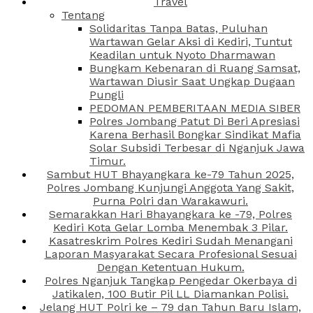
Travel
Tentang
Solidaritas Tanpa Batas, Puluhan
Wartawan Gelar Aksi di Kediri, Tuntut
Keadilan untuk Nyoto Dharmawan
Bungkam Kebenaran di Ruang Samsat,
Wartawan Diusir Saat Ungkap Dugaan
Pungli
PEDOMAN PEMBERITAAN MEDIA SIBER
Polres Jombang Patut Di Beri Apresiasi
Karena Berhasil Bongkar Sindikat Mafia
Solar Subsidi Terbesar di Nganjuk Jawa
Timur.
Sambut HUT Bhayangkara ke-79 Tahun 2025,
Polres Jombang Kunjungi Anggota Yang Sakit,
Purna Polri dan Warakawuri.
Semarakkan Hari Bhayangkara ke -79, Polres
Kediri Kota Gelar Lomba Menembak 3 Pilar.
Kasatreskrim Polres Kediri Sudah Menangani
Laporan Masyarakat Secara Profesional Sesuai
Dengan Ketentuan Hukum.
Polres Nganjuk Tangkap Pengedar Okerbaya di
Jatikalen, 100 Butir Pil LL Diamankan Polisi.
Jelang HUT Polri ke – 79 dan Tahun Baru Islam,