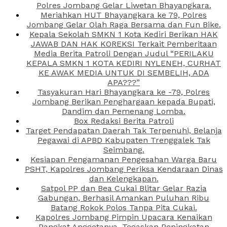
Polres Jombang Gelar Liwetan Bhayangkara.
Meriahkan HUT Bhayangkara ke 79, Polres
Jombang Gelar Olah Raga Bersama dan Fun Bike.
Kepala Sekolah SMKN 1 Kota Kediri Berikan HAK
JAWAB DAN HAK KOREKSI Terkait Pemberitaan
Media Berita Patroli Dengan Judul “PERILAKU
KEPALA SMKN 1 KOTA KEDIRI NYLENEH, CURHAT
KE AWAK MEDIA UNTUK DI SEMBELIH, ADA
APA???”
Tasyakuran Hari Bhayangkara ke -79, Polres
Jombang Berikan Penghargaan kepada Bupati,
Dandim dan Pemenang Lomba.
Box Redaksi Berita Patroli
Target Pendapatan Daerah Tak Terpenuhi, Belanja
Pegawai di APBD Kabupaten Trenggalek Tak
Seimbang.
Kesiapan Pengamanan Pengesahan Warga Baru
PSHT, Kapolres Jombang Periksa Kendaraan Dinas
dan Kelengkapan.
Satpol PP dan Bea Cukai Blitar Gelar Razia
Gabungan, Berhasil Amankan Puluhan Ribu
Batang Rokok Polos Tanpa Pita Cukai.
Kapolres Jombang Pimpin Upacara Kenaikan
Pangkat Anggotanya, Tegaskan Peningkatan