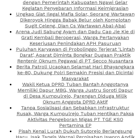
dengan Pemerintah Kabupaten Ngawi Gelar
Kegiatan Penyebaran Informasi Keimigrasian
Ungkap Giat Ilegal Mafia Solar, Seorang Wartawan
Dikeroyok Hingga Babak Belur oleh Komplotan
Sugit Celeng, Dian Cs Wartawan Abal-Abal
Arena Judi Sabung Ayam dan Dadu Cap Jie Kie di
Grati Kembali Beroperasi, Warga Pertanyakan
Keseriusan Penindakan APH Pasuruan
Puluhan Karyawan di Probolinggo Terjerat ‘Lintah
Darat’, Aparat Diminta Bongkar Dugaan Praktik
Rentenir Oknum Pegawai di PT Secco Nusantara
Berita Patroli Ucapkan Selamat Hari Bhayangkara
ke-80, Dukung Polri Semakin Presisi dan Dicintai
Masyarakat
Wakil Ketua DPRD Tuban Bantah Anggotanya
Memiliki Dapur MBG, Warga Justru Soroti Dapur
di Desa Kumpulrejo, Parengan Diduga Milik
Oknum Anggota DPRD Aktif
Tanpa Sosialisasi dan Sebabkan Infrastruktur
Rusak, Warga Kumpulrejo Tuban Hentikan Paksa
Aktivitas Pengeboran Migas PT TGE KSO
Pertamina EP
Pisah Kenal Lurah Dukuh Sutorejo Berlangsung
Haru, Isak Tangis Warnai Perpisahan Isworo Andik