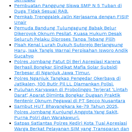
Pembuatan Panggung Siswa SMP N 5 Tuban di
Duga Tidak Sesuai RAB.
Pemkab Trenggalek Jalin Kerjasama dengan FISIP
Unair
Pemuda Bandung Tulungagung Babak Belur
Dikeroyok Oknum Pesilat, Kuasa Hukum Desak
Seluruh Pelaku Diproses Tanpa Tebang Pilih
Pisah Kenal Lurah Dukuh Sutorejo Berlangsung
Haru, Isak Tangis Warnai Perpisahan Isworo Andik
Sucahyo
Polres Jombang Patut Di Beri Apresiasi Karena
Berhasil Bongkar Sindikat Mafia Solar Subsidi
Terbesar di Nganjuk Jawa Timur.
Polres Nganjuk Tangkap Pengedar Okerbaya di
Jatikalen, 100 Butir Pil LL Diamankan Polisi.
Puluhan Karyawan di Probolinggo Terjerat ‘Lintah
Darat’, Aparat Diminta Bongkar Dugaan Praktik
Rentenir Oknum Pegawai di PT Secco Nusantara
Sambut HUT Bhayangkara ke-79 Tahun 2025,
Polres Jombang Kunjungi Anggota Yang Sakit,
Purna Polri dan Warakawuri.
Satpas Satlantas Polres Kediri Kota Tuai Apresiasi
Warga Berkat Pelayanan SIM yang Transparan dan