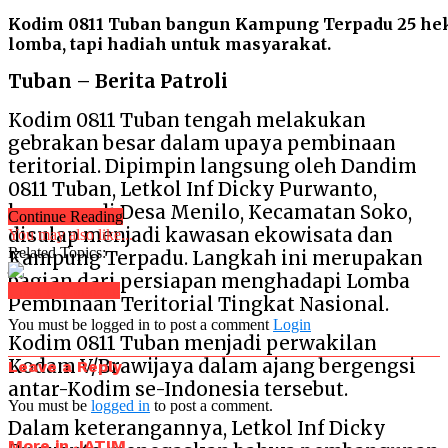
Kodim 0811 Tuban bangun Kampung Terpadu 25 hek
lomba, tapi hadiah untuk masyarakat.
Tuban – Berita Patroli
Kodim 0811 Tuban tengah melakukan
gebrakan besar dalam upaya pembinaan
teritorial. Dipimpin langsung oleh Dandim
0811 Tuban, Letkol Inf Dicky Purwanto,
kawasan di Desa Menilo, Kecamatan Soko,
Continue Reading
disulap menjadi kawasan ekowisata dan
You may also like...
Related Topics:
Kampung Terpadu. Langkah ini merupakan
bagian dari persiapan menghadapi Lomba
Click to comment
Pembinaan Teritorial Tingkat Nasional.
You must be logged in to post a comment
Login
Kodim 0811 Tuban menjadi perwakilan
Kodam V/Brawijaya dalam ajang bergengsi
Leave a Reply
antar-Kodim se-Indonesia tersebut.
You must be
logged in
to post a comment.
Dalam keterangannya, Letkol Inf Dicky
More in JATIM