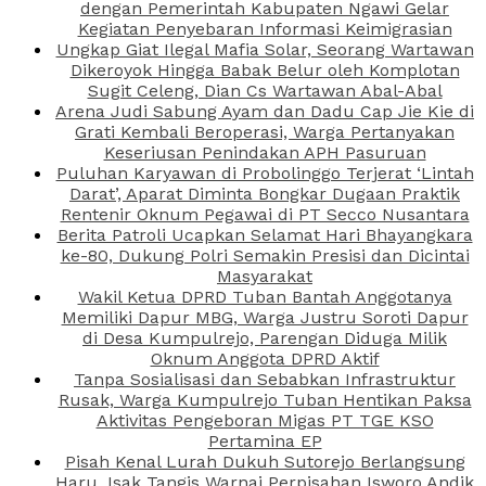
dengan Pemerintah Kabupaten Ngawi Gelar
Kegiatan Penyebaran Informasi Keimigrasian
Ungkap Giat Ilegal Mafia Solar, Seorang Wartawan
Dikeroyok Hingga Babak Belur oleh Komplotan
Sugit Celeng, Dian Cs Wartawan Abal-Abal
Arena Judi Sabung Ayam dan Dadu Cap Jie Kie di
Grati Kembali Beroperasi, Warga Pertanyakan
Keseriusan Penindakan APH Pasuruan
Puluhan Karyawan di Probolinggo Terjerat ‘Lintah
Darat’, Aparat Diminta Bongkar Dugaan Praktik
Rentenir Oknum Pegawai di PT Secco Nusantara
Berita Patroli Ucapkan Selamat Hari Bhayangkara
ke-80, Dukung Polri Semakin Presisi dan Dicintai
Masyarakat
Wakil Ketua DPRD Tuban Bantah Anggotanya
Memiliki Dapur MBG, Warga Justru Soroti Dapur
di Desa Kumpulrejo, Parengan Diduga Milik
Oknum Anggota DPRD Aktif
Tanpa Sosialisasi dan Sebabkan Infrastruktur
Rusak, Warga Kumpulrejo Tuban Hentikan Paksa
Aktivitas Pengeboran Migas PT TGE KSO
Pertamina EP
Pisah Kenal Lurah Dukuh Sutorejo Berlangsung
Haru, Isak Tangis Warnai Perpisahan Isworo Andik