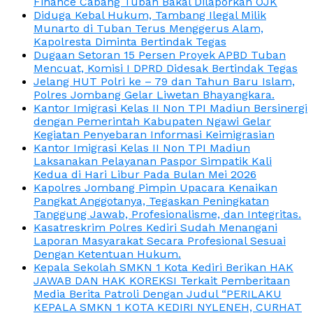
Finance Cabang Tuban Bakal Dilaporkan OJK
Diduga Kebal Hukum, Tambang Ilegal Milik
Munarto di Tuban Terus Menggerus Alam,
Kapolresta Diminta Bertindak Tegas
Dugaan Setoran 15 Persen Proyek APBD Tuban
Mencuat, Komisi I DPRD Didesak Bertindak Tegas
Jelang HUT Polri ke – 79 dan Tahun Baru Islam,
Polres Jombang Gelar Liwetan Bhayangkara.
Kantor Imigrasi Kelas II Non TPI Madiun Bersinergi
dengan Pemerintah Kabupaten Ngawi Gelar
Kegiatan Penyebaran Informasi Keimigrasian
Kantor Imigrasi Kelas II Non TPI Madiun
Laksanakan Pelayanan Paspor Simpatik Kali
Kedua di Hari Libur Pada Bulan Mei 2026
Kapolres Jombang Pimpin Upacara Kenaikan
Pangkat Anggotanya, Tegaskan Peningkatan
Tanggung Jawab, Profesionalisme, dan Integritas.
Kasatreskrim Polres Kediri Sudah Menangani
Laporan Masyarakat Secara Profesional Sesuai
Dengan Ketentuan Hukum.
Kepala Sekolah SMKN 1 Kota Kediri Berikan HAK
JAWAB DAN HAK KOREKSI Terkait Pemberitaan
Media Berita Patroli Dengan Judul “PERILAKU
KEPALA SMKN 1 KOTA KEDIRI NYLENEH, CURHAT