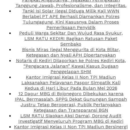
Tanggung Jawab, Profesionalisme, dan Integritas.
Tanki Isi Solar Ilegal Diduga Milik Kaji WWN
Berlabel PT APE Berhasil Diamankan Polres
Tulungagung, Kini Kasusnya Dalam Proses
Pemeriksaan Penyidik
Peduli Warga Sekitar Dan Wujud Rasa Syukur,
LSM RATU KEDIRI Bagikan Ratusan Paket
Sembako
Bisnis Miras Ilegal Menggurita di Kota Blitar,
Ketegasan dan Nyali APH Dipertanyakan
Notaris di Kediri Dilaporkan ke Polres Kediri Kota,
“Pengacara Jalanan” Kawal Kasus Dugaan
Penggelapan SHM
Kantor Imigrasi Kelas II Non TPI Madiun
Laksanakan Pelayanan Paspor Simpatik Kali
Kedua di Hari Libur Pada Bulan Mei 2026
12 Dapur MBG di Bojonegoro Dibekukan karena
IPAL Bermasalah, SPPG Dekat Gunungan Sampah
Justru Tetap Beroperasi, Publik Pertanyakan
Ketegasan dan Transparansi BGN
LSM RATU Siapkan Aksi Damai, Dorong Audit
Investigatif Menyeluruh Program MBG di Kediri
Kantor Imigrasi Kelas II Non TPI Madiun Bersinergi