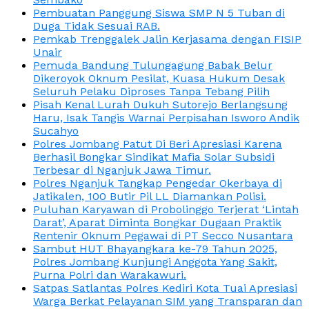
Pembuatan Panggung Siswa SMP N 5 Tuban di
Duga Tidak Sesuai RAB.
Pemkab Trenggalek Jalin Kerjasama dengan FISIP
Unair
Pemuda Bandung Tulungagung Babak Belur
Dikeroyok Oknum Pesilat, Kuasa Hukum Desak
Seluruh Pelaku Diproses Tanpa Tebang Pilih
Pisah Kenal Lurah Dukuh Sutorejo Berlangsung
Haru, Isak Tangis Warnai Perpisahan Isworo Andik
Sucahyo
Polres Jombang Patut Di Beri Apresiasi Karena
Berhasil Bongkar Sindikat Mafia Solar Subsidi
Terbesar di Nganjuk Jawa Timur.
Polres Nganjuk Tangkap Pengedar Okerbaya di
Jatikalen, 100 Butir Pil LL Diamankan Polisi.
Puluhan Karyawan di Probolinggo Terjerat ‘Lintah
Darat’, Aparat Diminta Bongkar Dugaan Praktik
Rentenir Oknum Pegawai di PT Secco Nusantara
Sambut HUT Bhayangkara ke-79 Tahun 2025,
Polres Jombang Kunjungi Anggota Yang Sakit,
Purna Polri dan Warakawuri.
Satpas Satlantas Polres Kediri Kota Tuai Apresiasi
Warga Berkat Pelayanan SIM yang Transparan dan