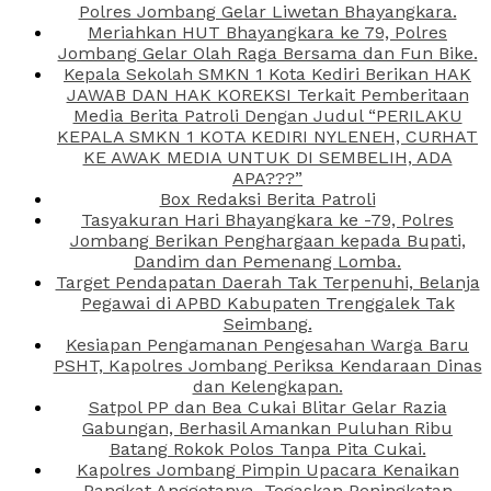
Polres Jombang Gelar Liwetan Bhayangkara.
Meriahkan HUT Bhayangkara ke 79, Polres
Jombang Gelar Olah Raga Bersama dan Fun Bike.
Kepala Sekolah SMKN 1 Kota Kediri Berikan HAK
JAWAB DAN HAK KOREKSI Terkait Pemberitaan
Media Berita Patroli Dengan Judul “PERILAKU
KEPALA SMKN 1 KOTA KEDIRI NYLENEH, CURHAT
KE AWAK MEDIA UNTUK DI SEMBELIH, ADA
APA???”
Box Redaksi Berita Patroli
Tasyakuran Hari Bhayangkara ke -79, Polres
Jombang Berikan Penghargaan kepada Bupati,
Dandim dan Pemenang Lomba.
Target Pendapatan Daerah Tak Terpenuhi, Belanja
Pegawai di APBD Kabupaten Trenggalek Tak
Seimbang.
Kesiapan Pengamanan Pengesahan Warga Baru
PSHT, Kapolres Jombang Periksa Kendaraan Dinas
dan Kelengkapan.
Satpol PP dan Bea Cukai Blitar Gelar Razia
Gabungan, Berhasil Amankan Puluhan Ribu
Batang Rokok Polos Tanpa Pita Cukai.
Kapolres Jombang Pimpin Upacara Kenaikan
Pangkat Anggotanya, Tegaskan Peningkatan