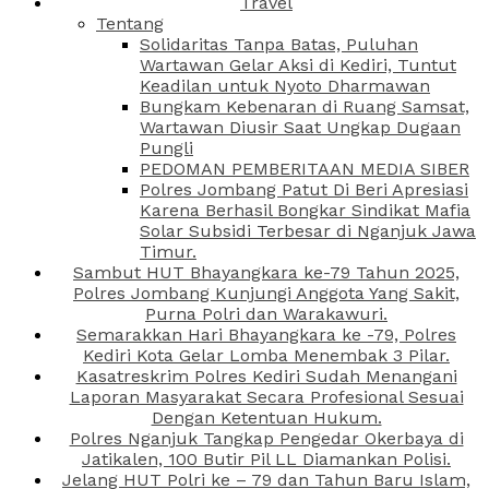
Travel
Tentang
Solidaritas Tanpa Batas, Puluhan
Wartawan Gelar Aksi di Kediri, Tuntut
Keadilan untuk Nyoto Dharmawan
Bungkam Kebenaran di Ruang Samsat,
Wartawan Diusir Saat Ungkap Dugaan
Pungli
PEDOMAN PEMBERITAAN MEDIA SIBER
Polres Jombang Patut Di Beri Apresiasi
Karena Berhasil Bongkar Sindikat Mafia
Solar Subsidi Terbesar di Nganjuk Jawa
Timur.
Sambut HUT Bhayangkara ke-79 Tahun 2025,
Polres Jombang Kunjungi Anggota Yang Sakit,
Purna Polri dan Warakawuri.
Semarakkan Hari Bhayangkara ke -79, Polres
Kediri Kota Gelar Lomba Menembak 3 Pilar.
Kasatreskrim Polres Kediri Sudah Menangani
Laporan Masyarakat Secara Profesional Sesuai
Dengan Ketentuan Hukum.
Polres Nganjuk Tangkap Pengedar Okerbaya di
Jatikalen, 100 Butir Pil LL Diamankan Polisi.
Jelang HUT Polri ke – 79 dan Tahun Baru Islam,