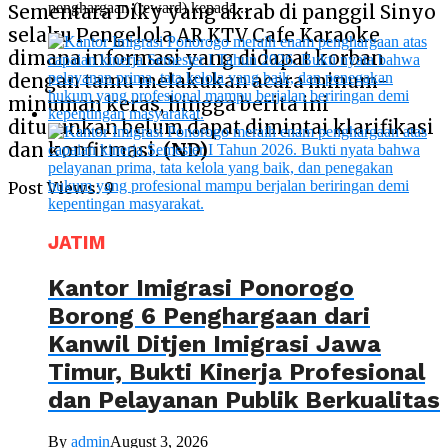
penghargaan (reward) kepada...
Sementara Diky yang akrab di panggil Sinyo
selaku Pengelola AR KTV Cafe Karaoke
dimana informasi yang didapat korban
dengan tamu melakukan acara minum-
minuman keras, hingga berita ini
diturunkan belum dapat dimintai klarifikasi
dan konfirmasi.
(ND)
Post Views:
9
JATIM
Kantor Imigrasi Ponorogo
Borong 6 Penghargaan dari
Kanwil Ditjen Imigrasi Jawa
Timur, Bukti Kinerja Profesional
dan Pelayanan Publik Berkualitas
By
admin
August 3, 2026