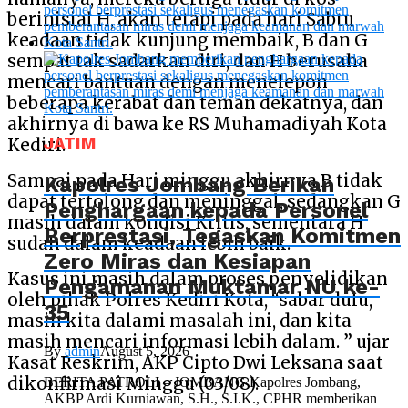
berinisial H, akan tetapi pada hari Sabtu
keadaan tidak kunjung membaik, B dan G
sempat tak sadarkan diri, dan H berusaha
mencari bantuan dengan menelepon
beberapa kerabat dan teman dekatnya, dan
akhirnya di bawa ke RS Muhamadiyah Kota
JATIM
Kediri.
Sampai pada Hari minggu akhirnya B tidak
Kapolres Jombang Berikan
dapat tertolong dan meninggal, sedangkan G
Penghargaan kepada Personel
masih dalam kondisi Kritis, sementara H
Berprestasi, Tegaskan Komitmen
sudah dalam keadaan lebih baik.
Zero Miras dan Kesiapan
Kasus ini masih dalam proses penyelidikan
Pengamanan Muktamar NU ke-
oleh pihak Polres Kediri Kota, “sabar dulu,
35
masih kita dalami masalah ini, dan kita
masih mencari informasi lebih dalam. ” ujar
By
admin
August 5, 2026
Kasat Reskrim, AKP Cipto Dwi Leksana saat
dikonfirmasi Minggu (03/08).
BERITA PATROLI – JOMBANG Kapolres Jombang,
AKBP Ardi Kurniawan, S.H., S.I.K., CPHR memberikan