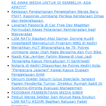
KE AWAK MEDIA UNTUK DI SEMBELIH, ADA
APA???”
Kesiapan Pengamanan Pengesahan Warga Baru
PSHT, Kapolres Jombang Periksa Kendaraan Dinas
dan Kelengkapan.
Layanan Pasporia di Car Free Day Magetan
Permudah Akses Pelayanan Keimigrasian bagi
Masyarakat
LSM RATU Siapkan Aksi Damai, Dorong Audit
Investigatif Menyeluruh Program MBG di Kediri
Meriahkan HUT Bhayangkara ke 79, Polres
Jombang Gelar Olah Raga Bersama dan Fun Bike.
Nasib Kiai Jember Fahim Mawardi Usai Jadi
Tersangka Kasus Pencabulan 11 Santriwati
Notaris di Kediri Dilaporkan ke Polres Kediri Kota,
“Pengacara Jalanan” Kawal Kasus Dugaan
Penggelapan SHM
Oknum Dokter belum lulus Specialis, tangani
Pasien Penderita Tumor, Direktur Rumah Sakit Dr
Soetomo,diminta Evaluasi Managemen
PEDOMAN PEMBERITAAN MEDIA SIBER
Peduli Warga Sekitar Dan Wujud Rasa Syukur,
LSM RATU KEDIRI Bagikan Ratusan Paket
Sembako