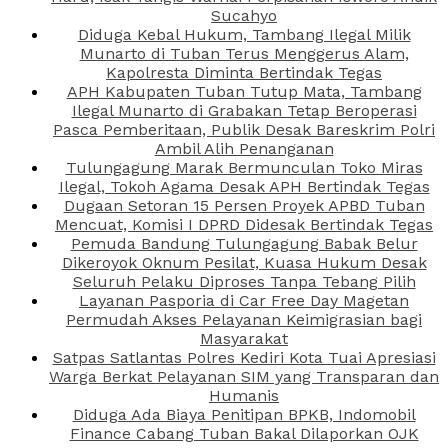
Sucahyo
Diduga Kebal Hukum, Tambang Ilegal Milik
Munarto di Tuban Terus Menggerus Alam,
Kapolresta Diminta Bertindak Tegas
APH Kabupaten Tuban Tutup Mata, Tambang
Ilegal Munarto di Grabakan Tetap Beroperasi
Pasca Pemberitaan, Publik Desak Bareskrim Polri
Ambil Alih Penanganan
Tulungagung Marak Bermunculan Toko Miras
Ilegal, Tokoh Agama Desak APH Bertindak Tegas
Dugaan Setoran 15 Persen Proyek APBD Tuban
Mencuat, Komisi I DPRD Didesak Bertindak Tegas
Pemuda Bandung Tulungagung Babak Belur
Dikeroyok Oknum Pesilat, Kuasa Hukum Desak
Seluruh Pelaku Diproses Tanpa Tebang Pilih
Layanan Pasporia di Car Free Day Magetan
Permudah Akses Pelayanan Keimigrasian bagi
Masyarakat
Satpas Satlantas Polres Kediri Kota Tuai Apresiasi
Warga Berkat Pelayanan SIM yang Transparan dan
Humanis
Diduga Ada Biaya Penitipan BPKB, Indomobil
Finance Cabang Tuban Bakal Dilaporkan OJK