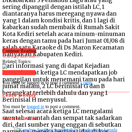
Dikabarkan 3 Pemandu Lagu atau yang
sering dipanggil dengan istilah LC, 1
diantaranya harus meregang nyawa dan
yang 1 dalam kondisi kritis, dan 1 lagi di
kabarkan sudah membaik di Rumah Sakit
Kota Kediri setelah acara minum-minuman
keras dengan tamu pada hari Jumat 01/08 di
salah satu Karaoke di Ds Maron Kecamatan
Continue Reading
Banyakan Kabupaten Kediri.
You may also like...
Related Topics:
Dari informasi yang di dapat Kejadian
bermula saat ketiga LC mendapatkan job
Click to comment
panggilan untuk menemani tamu pada hari
You must be logged in to post a comment
Login
jumat malam, 2 LC berinisial G dan B
berangkat terlebih dahulu dan yang 1
Leave a Reply
Berinisial H menyusul.
You must be
logged in
to post a comment.
Saat selesai acara ketiga LC mengalami
muntah-muntah dan sempat tak sadarkan
More in JATIM
diri, dari sumber yang enggan di sebutkan
namanya, mereka bertiga tidur di kos