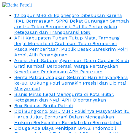
12 Dapur MBG di Bojonegoro Dibekukan karena
IPAL Bermasalah, SPPG Dekat Gunungan Sampah
Justru Tetap Beroperasi, Publik Pertanyakan
Ketegasan dan Transparansi BGN
APH Kabupaten Tuban Tutup Mata, Tambang
Ilegal Munarto di Grabakan Tetap Beroperasi
Pasca Pemberitaan, Publik Desak Bareskrim Polri
Ambil Alih Penanganan
Arena Judi Sabung Ayam dan Dadu Cap Jie Kie di
Grati Kembali Beroperasi, Warga Pertanyakan
Keseriusan Penindakan APH Pasuruan
Berita Patroli Ucapkan Selamat Hari Bhayangkara
ke-80, Dukung Polri Semakin Presisi dan Dicintai
Masyarakat
Bisnis Miras Ilegal Menggurita di Kota Blitar,
Ketegasan dan Nyali APH Dipertanyakan
Box Redaksi Berita Patroli
Didi Sungkono, S.H., M.H : Polisinya Masyarakat itu
Harus Jujur, Bernurani Dalam Menegakkan
Hukum Berkeadilan Beradab dan Bermartabat
Diduga Ada Biaya Penitipan BPKB, Indomobil