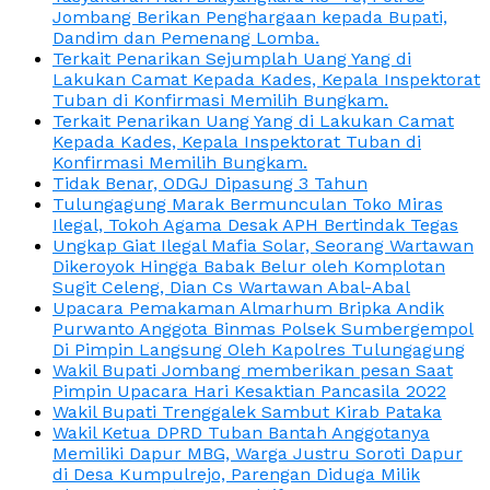
Jombang Berikan Penghargaan kepada Bupati,
Dandim dan Pemenang Lomba.
Terkait Penarikan Sejumplah Uang Yang di
Lakukan Camat Kepada Kades, Kepala Inspektorat
Tuban di Konfirmasi Memilih Bungkam.
Terkait Penarikan Uang Yang di Lakukan Camat
Kepada Kades, Kepala Inspektorat Tuban di
Konfirmasi Memilih Bungkam.
Tidak Benar, ODGJ Dipasung 3 Tahun
Tulungagung Marak Bermunculan Toko Miras
Ilegal, Tokoh Agama Desak APH Bertindak Tegas
Ungkap Giat Ilegal Mafia Solar, Seorang Wartawan
Dikeroyok Hingga Babak Belur oleh Komplotan
Sugit Celeng, Dian Cs Wartawan Abal-Abal
Upacara Pemakaman Almarhum Bripka Andik
Purwanto Anggota Binmas Polsek Sumbergempol
Di Pimpin Langsung Oleh Kapolres Tulungagung
Wakil Bupati Jombang memberikan pesan Saat
Pimpin Upacara Hari Kesaktian Pancasila 2022
Wakil Bupati Trenggalek Sambut Kirab Pataka
Wakil Ketua DPRD Tuban Bantah Anggotanya
Memiliki Dapur MBG, Warga Justru Soroti Dapur
di Desa Kumpulrejo, Parengan Diduga Milik