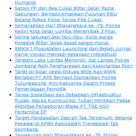
Humanis
Satpol PP dan Bea Cukai Blitar Gelar Razia
Gabungan, Berhasil Amankan Puluhan Ribu
Batang Rokok Polos Tanpa Pita Cukai.
Semarakkan Hari Bhayangkara ke -79, Polres
Kediri Kota Gelar Lomba Menembak 3 Pilar.
Sering lakukan aksi tipu-tipu, Sulis warga
Ponggok Blitar layak dapat sangsi moral.
SMKN 1 Plosoklaten Launching dan Bedah Jurnal
Karya Inovasi menjadi Kekayaan Intelektual
Tangani Laka Lantas Menonjol, Sat Lantas Polres
Jombang Raih Penghargaan dari Kakorlantas Polri
Tanki Isi Solar Ilegal Diduga Milik Kaji WWN
Berlabel PT APE Berhasil Diamankan Polres
Tulungagung, Kini Kasusnya Dalam Proses
Pemeriksaan Penyidik
Tanpa Sosialisasi dan Sebabkan Infrastruktur
Rusak, Warga Kumpulrejo Tuban Hentikan Paksa
Aktivitas Pengeboran Migas PT TGE KSO
Pertamina EP
Target Pendapatan Daerah Tak Terpenuhi, Belanja
Pegawai di APBD Kabupaten Trenggalek Tak
Seimbang.
Tasyakuran Hari Bhayangkara ke -79, Polres