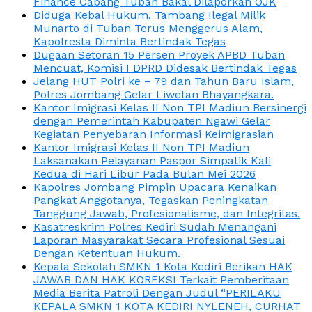
Finance Cabang Tuban Bakal Dilaporkan OJK
Diduga Kebal Hukum, Tambang Ilegal Milik
Munarto di Tuban Terus Menggerus Alam,
Kapolresta Diminta Bertindak Tegas
Dugaan Setoran 15 Persen Proyek APBD Tuban
Mencuat, Komisi I DPRD Didesak Bertindak Tegas
Jelang HUT Polri ke – 79 dan Tahun Baru Islam,
Polres Jombang Gelar Liwetan Bhayangkara.
Kantor Imigrasi Kelas II Non TPI Madiun Bersinergi
dengan Pemerintah Kabupaten Ngawi Gelar
Kegiatan Penyebaran Informasi Keimigrasian
Kantor Imigrasi Kelas II Non TPI Madiun
Laksanakan Pelayanan Paspor Simpatik Kali
Kedua di Hari Libur Pada Bulan Mei 2026
Kapolres Jombang Pimpin Upacara Kenaikan
Pangkat Anggotanya, Tegaskan Peningkatan
Tanggung Jawab, Profesionalisme, dan Integritas.
Kasatreskrim Polres Kediri Sudah Menangani
Laporan Masyarakat Secara Profesional Sesuai
Dengan Ketentuan Hukum.
Kepala Sekolah SMKN 1 Kota Kediri Berikan HAK
JAWAB DAN HAK KOREKSI Terkait Pemberitaan
Media Berita Patroli Dengan Judul “PERILAKU
KEPALA SMKN 1 KOTA KEDIRI NYLENEH, CURHAT