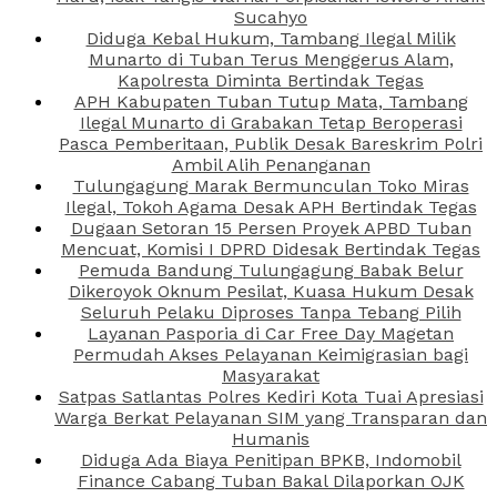
Sucahyo
Diduga Kebal Hukum, Tambang Ilegal Milik
Munarto di Tuban Terus Menggerus Alam,
Kapolresta Diminta Bertindak Tegas
APH Kabupaten Tuban Tutup Mata, Tambang
Ilegal Munarto di Grabakan Tetap Beroperasi
Pasca Pemberitaan, Publik Desak Bareskrim Polri
Ambil Alih Penanganan
Tulungagung Marak Bermunculan Toko Miras
Ilegal, Tokoh Agama Desak APH Bertindak Tegas
Dugaan Setoran 15 Persen Proyek APBD Tuban
Mencuat, Komisi I DPRD Didesak Bertindak Tegas
Pemuda Bandung Tulungagung Babak Belur
Dikeroyok Oknum Pesilat, Kuasa Hukum Desak
Seluruh Pelaku Diproses Tanpa Tebang Pilih
Layanan Pasporia di Car Free Day Magetan
Permudah Akses Pelayanan Keimigrasian bagi
Masyarakat
Satpas Satlantas Polres Kediri Kota Tuai Apresiasi
Warga Berkat Pelayanan SIM yang Transparan dan
Humanis
Diduga Ada Biaya Penitipan BPKB, Indomobil
Finance Cabang Tuban Bakal Dilaporkan OJK