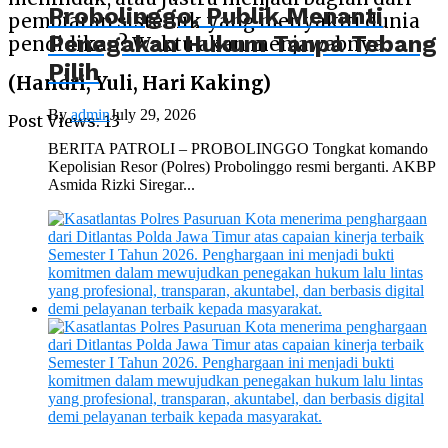
Probolinggo, Publik Menanti
pembiaran sistemik yang menyakiti dunia
Penegakan Hukum Tanpa Tebang
pendidikan? Waktu akan menjawabnya.
Pilih
(Handri, Yuli, Hari Kaking)
By
admin
July 29, 2026
Post Views:
13
BERITA PATROLI – PROBOLINGGO Tongkat komando
Kepolisian Resor (Polres) Probolinggo resmi berganti. AKBP
Asmida Rizki Siregar...