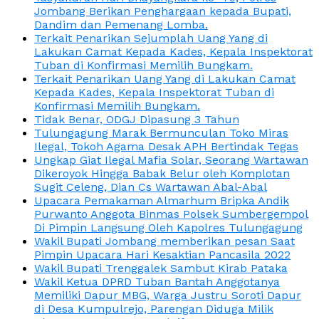
Jombang Berikan Penghargaan kepada Bupati,
Dandim dan Pemenang Lomba.
Terkait Penarikan Sejumplah Uang Yang di
Lakukan Camat Kepada Kades, Kepala Inspektorat
Tuban di Konfirmasi Memilih Bungkam.
Terkait Penarikan Uang Yang di Lakukan Camat
Kepada Kades, Kepala Inspektorat Tuban di
Konfirmasi Memilih Bungkam.
Tidak Benar, ODGJ Dipasung 3 Tahun
Tulungagung Marak Bermunculan Toko Miras
Ilegal, Tokoh Agama Desak APH Bertindak Tegas
Ungkap Giat Ilegal Mafia Solar, Seorang Wartawan
Dikeroyok Hingga Babak Belur oleh Komplotan
Sugit Celeng, Dian Cs Wartawan Abal-Abal
Upacara Pemakaman Almarhum Bripka Andik
Purwanto Anggota Binmas Polsek Sumbergempol
Di Pimpin Langsung Oleh Kapolres Tulungagung
Wakil Bupati Jombang memberikan pesan Saat
Pimpin Upacara Hari Kesaktian Pancasila 2022
Wakil Bupati Trenggalek Sambut Kirab Pataka
Wakil Ketua DPRD Tuban Bantah Anggotanya
Memiliki Dapur MBG, Warga Justru Soroti Dapur
di Desa Kumpulrejo, Parengan Diduga Milik