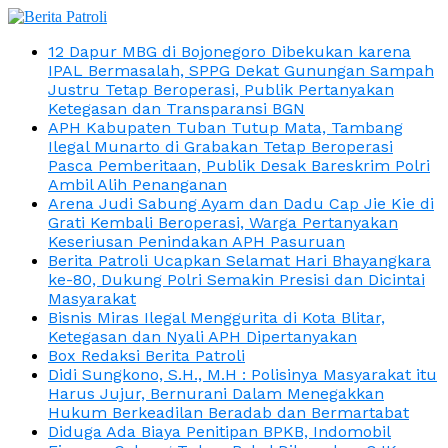
12 Dapur MBG di Bojonegoro Dibekukan karena
IPAL Bermasalah, SPPG Dekat Gunungan Sampah
Justru Tetap Beroperasi, Publik Pertanyakan
Ketegasan dan Transparansi BGN
APH Kabupaten Tuban Tutup Mata, Tambang
Ilegal Munarto di Grabakan Tetap Beroperasi
Pasca Pemberitaan, Publik Desak Bareskrim Polri
Ambil Alih Penanganan
Arena Judi Sabung Ayam dan Dadu Cap Jie Kie di
Grati Kembali Beroperasi, Warga Pertanyakan
Keseriusan Penindakan APH Pasuruan
Berita Patroli Ucapkan Selamat Hari Bhayangkara
ke-80, Dukung Polri Semakin Presisi dan Dicintai
Masyarakat
Bisnis Miras Ilegal Menggurita di Kota Blitar,
Ketegasan dan Nyali APH Dipertanyakan
Box Redaksi Berita Patroli
Didi Sungkono, S.H., M.H : Polisinya Masyarakat itu
Harus Jujur, Bernurani Dalam Menegakkan
Hukum Berkeadilan Beradab dan Bermartabat
Diduga Ada Biaya Penitipan BPKB, Indomobil