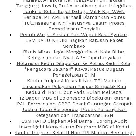
Tanggung Jawab, Profesionalisme, dan Integritas.
Tanki Isi Solar Ilegal Diduga Milik Kaji WWN
Berlabel PT APE Berhasil Diamankan Polres
Tulungagung, Kini Kasusnya Dalam Proses
Pemeriksaan Penyidik
Peduli Warga Sekitar Dan Wujud Rasa Syukur,
LSM RATU KEDIRI Bagikan Ratusan Paket
Sembako
Bisnis Miras Ilegal Menggurita di Kota Blitar,
Ketegasan dan Nyali APH Dipertanyakan
Notaris di Kediri Dilaporkan ke Polres Kediri Kota,
“Pengacara Jalanan” Kawal Kasus Dugaan
Penggelapan SHM
Kantor Imigrasi Kelas II Non TPI Madiun
Laksanakan Pelayanan Paspor Simpatik Kali
Kedua di Hari Libur Pada Bulan Mei 2026
12 Dapur MBG di Bojonegoro Dibekukan karena
IPAL Bermasalah, SPPG Dekat Gunungan Sampah
Justru Tetap Beroperasi, Publik Pertanyakan
Ketegasan dan Transparansi BGN
LSM RATU Siapkan Aksi Damai, Dorong Audit
Investigatif Menyeluruh Program MBG di Kediri
Kantor Imigrasi Kelas II Non TPI Madiun Bersinergi