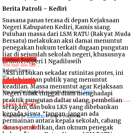
Berita Patroli – Kediri
Suasana panas terasa di depan Kejaksaan
Negeri Kabupaten Kediri, Kamis siang.
Puluhan massa dari LSM RATU (Rakyat Muda
Bersatu) melakukan aksi damai menuntut
penegakan hukum terkait dugaan pungutan
liar di sejumlah sekolah negeri, khususnya
Continue Reading
di SMA Negeri 1 Ngadiluwih
You may also like...
Related Topics:
Aksi ini bukan sekadar rutinitas protes, ini
adalah jeritan publik yang menuntut
Click to comment
keadilan. Massa menuntut agar Kejaksaan
You must be logged in to post a comment
Login
Negeri tidak tinggal diam menghadapi
praktik pungutan daftar ulang, pembelian
Leave a Reply
seragam, dan buku LKS yang dibebankan
kepada siswa. “Jangan-jangan ada
You must be
logged in
to post a comment.
permainan antara kepala sekolah, cabang
dinas pendidikan, dan oknum penegak
More in JATIM