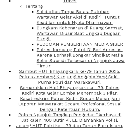
Travel
Tentang
Solidaritas Tanpa Batas, Puluhan
Wartawan Gelar Aksi di Kediri, Tuntut
Keadilan untuk Nyoto Dharmawan
Bungkam Kebenaran di Ruang Samsat,
Wartawan Diusir Saat Ungkap Dugaan
Pungli
PEDOMAN PEMBERITAAN MEDIA SIBER
Polres Jombang Patut Di Beri Apresiasi
Karena Berhasil Bongkar Sindikat Mafia
Solar Subsidi Terbesar di Nganjuk Jawa
Timur.
Sambut HUT Bhayangkara ke-79 Tahun 2025,
Polres Jombang Kunjungi Anggota Yang Sakit,
Purna Polri dan Warakawuri.
Semarakkan Hari Bhayangkara ke -79, Polres
Kediri Kota Gelar Lomba Menembak 3 Pilar.
Kasatreskrim Polres Kediri Sudah Menangani
Laporan Masyarakat Secara Profesional Sesuai
Dengan Ketentuan Hukum.
Polres Nganjuk Tangkap Pengedar Okerbaya di
Jatikalen, 100 Butir Pil LL Diamankan Polisi.
Jelang HUT Polri ke – 79 dan Tahun Baru Islam,