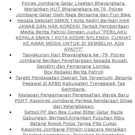
Polres Jombang Gelar Liwetan Bhayangkara.
Meriahkan HUT Bhayangkara ke 79, Polres
Jombang Gelar Olah Raga Bersama dan Fun Bike.
Kepala Sekolah SMKN 1 Kota Kediri Berikan HAK
JAWAB DAN HAK KOREKSI Terkait Pemberitaan
Media Berita Patroli Dengan Judul “PERILAKU
KEPALA SMKN 1 KOTA KEDIRI NYLENEH, CURHAT
KE AWAK MEDIA UNTUK DI SEMBELIH, ADA
APA???”
Tasyakuran Hari Bhayangkara ke -79, Polres
Jombang Berikan Penghargaan kepada Bupati,
Dandim dan Pemenang Lomba.
Box Redaksi Berita Patroli
Target Pendapatan Daerah Tak Terpenuhi, Belanja
Pegawai di APBD Kabupaten Trenggalek Tak
Seimbang.
Kesiapan Pengamanan Pengesahan Warga Baru
PSHT, Kapolres Jombang Periksa Kendaraan Dinas
dan Kelengkapan.
Satpol PP dan Bea Cukai Blitar Gelar Razia
Gabungan, Berhasil Amankan Puluhan Ribu
Batang Rokok Polos Tanpa Pita Cukai.
Kapolres Jombang Pimpin Upacara Kenaikan
Pangkat Anggotanya, Tegaskan Peningkatan