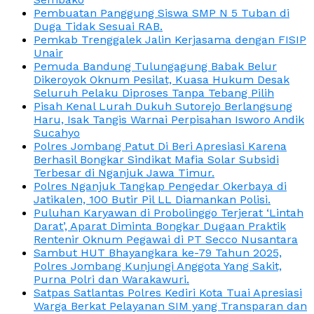
Pembuatan Panggung Siswa SMP N 5 Tuban di
Duga Tidak Sesuai RAB.
Pemkab Trenggalek Jalin Kerjasama dengan FISIP
Unair
Pemuda Bandung Tulungagung Babak Belur
Dikeroyok Oknum Pesilat, Kuasa Hukum Desak
Seluruh Pelaku Diproses Tanpa Tebang Pilih
Pisah Kenal Lurah Dukuh Sutorejo Berlangsung
Haru, Isak Tangis Warnai Perpisahan Isworo Andik
Sucahyo
Polres Jombang Patut Di Beri Apresiasi Karena
Berhasil Bongkar Sindikat Mafia Solar Subsidi
Terbesar di Nganjuk Jawa Timur.
Polres Nganjuk Tangkap Pengedar Okerbaya di
Jatikalen, 100 Butir Pil LL Diamankan Polisi.
Puluhan Karyawan di Probolinggo Terjerat ‘Lintah
Darat’, Aparat Diminta Bongkar Dugaan Praktik
Rentenir Oknum Pegawai di PT Secco Nusantara
Sambut HUT Bhayangkara ke-79 Tahun 2025,
Polres Jombang Kunjungi Anggota Yang Sakit,
Purna Polri dan Warakawuri.
Satpas Satlantas Polres Kediri Kota Tuai Apresiasi
Warga Berkat Pelayanan SIM yang Transparan dan