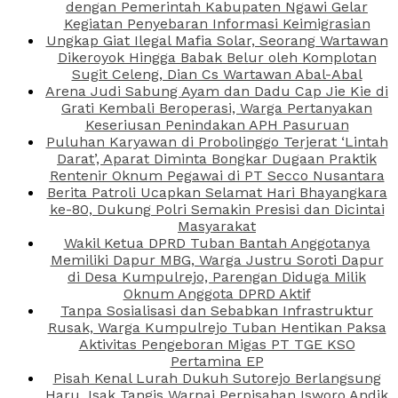
dengan Pemerintah Kabupaten Ngawi Gelar
Kegiatan Penyebaran Informasi Keimigrasian
Ungkap Giat Ilegal Mafia Solar, Seorang Wartawan
Dikeroyok Hingga Babak Belur oleh Komplotan
Sugit Celeng, Dian Cs Wartawan Abal-Abal
Arena Judi Sabung Ayam dan Dadu Cap Jie Kie di
Grati Kembali Beroperasi, Warga Pertanyakan
Keseriusan Penindakan APH Pasuruan
Puluhan Karyawan di Probolinggo Terjerat ‘Lintah
Darat’, Aparat Diminta Bongkar Dugaan Praktik
Rentenir Oknum Pegawai di PT Secco Nusantara
Berita Patroli Ucapkan Selamat Hari Bhayangkara
ke-80, Dukung Polri Semakin Presisi dan Dicintai
Masyarakat
Wakil Ketua DPRD Tuban Bantah Anggotanya
Memiliki Dapur MBG, Warga Justru Soroti Dapur
di Desa Kumpulrejo, Parengan Diduga Milik
Oknum Anggota DPRD Aktif
Tanpa Sosialisasi dan Sebabkan Infrastruktur
Rusak, Warga Kumpulrejo Tuban Hentikan Paksa
Aktivitas Pengeboran Migas PT TGE KSO
Pertamina EP
Pisah Kenal Lurah Dukuh Sutorejo Berlangsung
Haru, Isak Tangis Warnai Perpisahan Isworo Andik