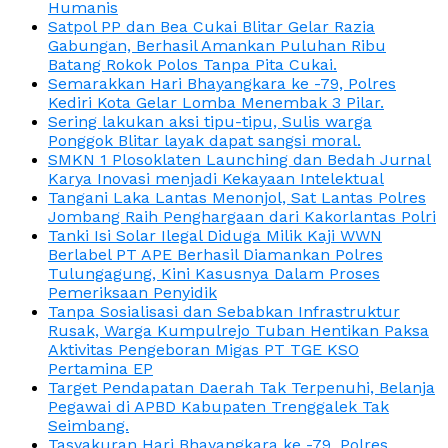
Humanis
Satpol PP dan Bea Cukai Blitar Gelar Razia
Gabungan, Berhasil Amankan Puluhan Ribu
Batang Rokok Polos Tanpa Pita Cukai.
Semarakkan Hari Bhayangkara ke -79, Polres
Kediri Kota Gelar Lomba Menembak 3 Pilar.
Sering lakukan aksi tipu-tipu, Sulis warga
Ponggok Blitar layak dapat sangsi moral.
SMKN 1 Plosoklaten Launching dan Bedah Jurnal
Karya Inovasi menjadi Kekayaan Intelektual
Tangani Laka Lantas Menonjol, Sat Lantas Polres
Jombang Raih Penghargaan dari Kakorlantas Polri
Tanki Isi Solar Ilegal Diduga Milik Kaji WWN
Berlabel PT APE Berhasil Diamankan Polres
Tulungagung, Kini Kasusnya Dalam Proses
Pemeriksaan Penyidik
Tanpa Sosialisasi dan Sebabkan Infrastruktur
Rusak, Warga Kumpulrejo Tuban Hentikan Paksa
Aktivitas Pengeboran Migas PT TGE KSO
Pertamina EP
Target Pendapatan Daerah Tak Terpenuhi, Belanja
Pegawai di APBD Kabupaten Trenggalek Tak
Seimbang.
Tasyakuran Hari Bhayangkara ke -79, Polres