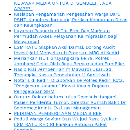
KE AWAK MEDIA UNTUK DI SEMBELIH, ADA
APA???”
Kesiapan Pengamanan Pengesahan Warga Baru
PSHT, Kapolres Jombang Periksa Kendaraan Dinas
dan Kelengkapan.
Layanan Pasporia di Car Free Day Magetan
Permudah Akses Pelayanan Keimigrasian bagi
Masyarakat
LSM RATU Siapkan Aksi Damai, Dorong Audit
Investigatif Menyeluruh Program MBG di Kediri
Meriahkan HUT Bhayangkara ke 79, Polres
Jombang Gelar Olah Raga Bersama dan Fun Bike.
Nasib Kiai Jember Fahim Mawardi Usai Jadi
Tersangka Kasus Pencabulan 11 Santriwati
Notaris di Kediri Dilaporkan ke Polres Kediri Kota,
“Pengacara Jalanan” Kawal Kasus Dugaan
Penggelapan SHM
Oknum Dokter belum lulus Specialis, tangani
Pasien Penderita Tumor, Direktur Rumah Sakit Dr
Soetomo,diminta Evaluasi Managemen
PEDOMAN PEMBERITAAN MEDIA SIBER
Peduli Warga Sekitar Dan Wujud Rasa Syukur,
LSM RATU KEDIRI Bagikan Ratusan Paket
Sembako