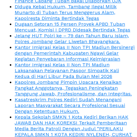
Finance Cabang Tuban Bakal Dilaporkan OJK
Diduga Kebal Hukum, Tambang Ilegal Milik
Munarto di Tuban Terus Menggerus Alam,
Kapolresta Diminta Bertindak Tegas
Dugaan Setoran 15 Persen Proyek APBD Tuban
Mencuat, Komisi I DPRD Didesak Bertindak Tegas
Jelang HUT Polri ke – 79 dan Tahun Baru Islam,
Polres Jombang Gelar Liwetan Bhayangkara.
Kantor Imigrasi Kelas II Non TPI Madiun Bersinergi
dengan Pemerintah Kabupaten Ngawi Gelar
Kegiatan Penyebaran Informasi Keimigrasian
Kantor Imigrasi Kelas II Non TPI Madiun
Laksanakan Pelayanan Paspor Simpatik Kali
Kedua di Hari Libur Pada Bulan Mei 2026
Kapolres Jombang Pimpin Upacara Kenaikan
Pangkat Anggotanya, Tegaskan Peningkatan
Tanggung Jawab, Profesionalisme, dan Integritas.
Kasatreskrim Polres Kediri Sudah Menangani
Laporan Masyarakat Secara Profesional Sesuai
Dengan Ketentuan Hukum.
Kepala Sekolah SMKN 1 Kota Kediri Berikan HAK
JAWAB DAN HAK KOREKSI Terkait Pemberitaan
Media Berita Patroli Dengan Judul “PERILAKU
KEPALA SMKN 1 KOTA KEDIRI NYLENEH, CURHAT