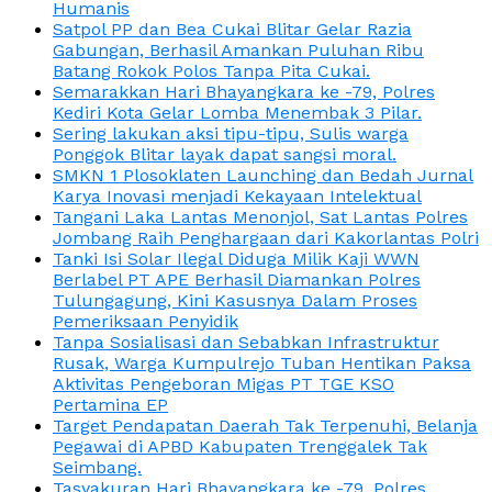
Humanis
Satpol PP dan Bea Cukai Blitar Gelar Razia
Gabungan, Berhasil Amankan Puluhan Ribu
Batang Rokok Polos Tanpa Pita Cukai.
Semarakkan Hari Bhayangkara ke -79, Polres
Kediri Kota Gelar Lomba Menembak 3 Pilar.
Sering lakukan aksi tipu-tipu, Sulis warga
Ponggok Blitar layak dapat sangsi moral.
SMKN 1 Plosoklaten Launching dan Bedah Jurnal
Karya Inovasi menjadi Kekayaan Intelektual
Tangani Laka Lantas Menonjol, Sat Lantas Polres
Jombang Raih Penghargaan dari Kakorlantas Polri
Tanki Isi Solar Ilegal Diduga Milik Kaji WWN
Berlabel PT APE Berhasil Diamankan Polres
Tulungagung, Kini Kasusnya Dalam Proses
Pemeriksaan Penyidik
Tanpa Sosialisasi dan Sebabkan Infrastruktur
Rusak, Warga Kumpulrejo Tuban Hentikan Paksa
Aktivitas Pengeboran Migas PT TGE KSO
Pertamina EP
Target Pendapatan Daerah Tak Terpenuhi, Belanja
Pegawai di APBD Kabupaten Trenggalek Tak
Seimbang.
Tasyakuran Hari Bhayangkara ke -79, Polres