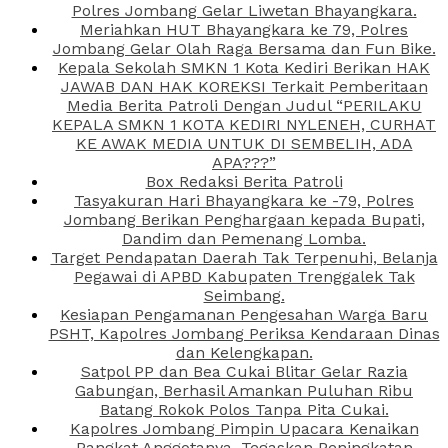
Polres Jombang Gelar Liwetan Bhayangkara.
Meriahkan HUT Bhayangkara ke 79, Polres
Jombang Gelar Olah Raga Bersama dan Fun Bike.
Kepala Sekolah SMKN 1 Kota Kediri Berikan HAK
JAWAB DAN HAK KOREKSI Terkait Pemberitaan
Media Berita Patroli Dengan Judul “PERILAKU
KEPALA SMKN 1 KOTA KEDIRI NYLENEH, CURHAT
KE AWAK MEDIA UNTUK DI SEMBELIH, ADA
APA???”
Box Redaksi Berita Patroli
Tasyakuran Hari Bhayangkara ke -79, Polres
Jombang Berikan Penghargaan kepada Bupati,
Dandim dan Pemenang Lomba.
Target Pendapatan Daerah Tak Terpenuhi, Belanja
Pegawai di APBD Kabupaten Trenggalek Tak
Seimbang.
Kesiapan Pengamanan Pengesahan Warga Baru
PSHT, Kapolres Jombang Periksa Kendaraan Dinas
dan Kelengkapan.
Satpol PP dan Bea Cukai Blitar Gelar Razia
Gabungan, Berhasil Amankan Puluhan Ribu
Batang Rokok Polos Tanpa Pita Cukai.
Kapolres Jombang Pimpin Upacara Kenaikan
Pangkat Anggotanya, Tegaskan Peningkatan