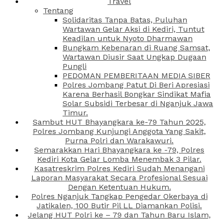
Travel
Tentang
Solidaritas Tanpa Batas, Puluhan
Wartawan Gelar Aksi di Kediri, Tuntut
Keadilan untuk Nyoto Dharmawan
Bungkam Kebenaran di Ruang Samsat,
Wartawan Diusir Saat Ungkap Dugaan
Pungli
PEDOMAN PEMBERITAAN MEDIA SIBER
Polres Jombang Patut Di Beri Apresiasi
Karena Berhasil Bongkar Sindikat Mafia
Solar Subsidi Terbesar di Nganjuk Jawa
Timur.
Sambut HUT Bhayangkara ke-79 Tahun 2025,
Polres Jombang Kunjungi Anggota Yang Sakit,
Purna Polri dan Warakawuri.
Semarakkan Hari Bhayangkara ke -79, Polres
Kediri Kota Gelar Lomba Menembak 3 Pilar.
Kasatreskrim Polres Kediri Sudah Menangani
Laporan Masyarakat Secara Profesional Sesuai
Dengan Ketentuan Hukum.
Polres Nganjuk Tangkap Pengedar Okerbaya di
Jatikalen, 100 Butir Pil LL Diamankan Polisi.
Jelang HUT Polri ke – 79 dan Tahun Baru Islam,