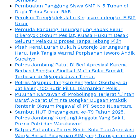
Pembuatan Panggung Siswa SMP N 5 Tuban di
Duga Tidak Sesuai RAB.
Pemkab Trenggalek Jalin Kerjasama dengan FISIP
Unair
Pemuda Bandung Tulungagung Babak Belur
Dikeroyok Oknum Pesilat, Kuasa Hukum Desak
Seluruh Pelaku Diproses Tanpa Tebang Pilih
Pisah Kenal Lurah Dukuh Sutorejo Berlangsung
Haru, Isak Tangis Warnai Perpisahan Isworo Andik
Sucahyo
Polres Jombang Patut Di Beri Apresiasi Karena
Berhasil Bongkar Sindikat Mafia Solar Subsidi
Terbesar di Nganjuk Jawa Timur.
Polres Nganjuk Tangkap Pengedar Okerbaya di
Jatikalen, 100 Butir Pil LL Diamankan Polisi.
Puluhan Karyawan di Probolinggo Terjerat ‘Lintah
Darat’, Aparat Diminta Bongkar Dugaan Praktik
Rentenir Oknum Pegawai di PT Secco Nusantara
Sambut HUT Bhayangkara ke-79 Tahun 2025,
Polres Jombang Kunjungi Anggota Yang Sakit,
Purna Polri dan Warakawuri.
Satpas Satlantas Polres Kediri Kota Tuai Apresiasi
Warga Berkat Pelayanan SIM yang Transparan dan