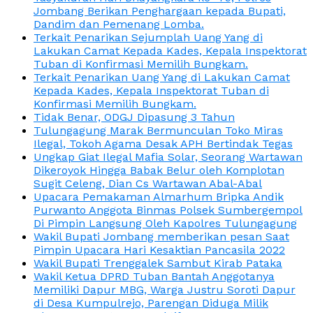
Jombang Berikan Penghargaan kepada Bupati,
Dandim dan Pemenang Lomba.
Terkait Penarikan Sejumplah Uang Yang di
Lakukan Camat Kepada Kades, Kepala Inspektorat
Tuban di Konfirmasi Memilih Bungkam.
Terkait Penarikan Uang Yang di Lakukan Camat
Kepada Kades, Kepala Inspektorat Tuban di
Konfirmasi Memilih Bungkam.
Tidak Benar, ODGJ Dipasung 3 Tahun
Tulungagung Marak Bermunculan Toko Miras
Ilegal, Tokoh Agama Desak APH Bertindak Tegas
Ungkap Giat Ilegal Mafia Solar, Seorang Wartawan
Dikeroyok Hingga Babak Belur oleh Komplotan
Sugit Celeng, Dian Cs Wartawan Abal-Abal
Upacara Pemakaman Almarhum Bripka Andik
Purwanto Anggota Binmas Polsek Sumbergempol
Di Pimpin Langsung Oleh Kapolres Tulungagung
Wakil Bupati Jombang memberikan pesan Saat
Pimpin Upacara Hari Kesaktian Pancasila 2022
Wakil Bupati Trenggalek Sambut Kirab Pataka
Wakil Ketua DPRD Tuban Bantah Anggotanya
Memiliki Dapur MBG, Warga Justru Soroti Dapur
di Desa Kumpulrejo, Parengan Diduga Milik