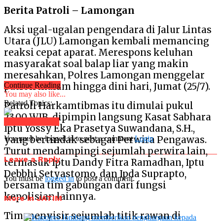
Berita Patroli – Lamongan
Aksi ugal-ugalan pengendara di Jalur Lintas
Utara (JLU) Lamongan kembali memancing
reaksi cepat aparat. Merespons keluhan
masyarakat soal balap liar yang makin
meresahkan, Polres Lamongan menggelar
patroli malam hingga dini hari, Jumat (25/7).
Continue Reading
You may also like...
Related Topics:
Patroli Harkamtibmas itu dimulai pukul
23.00 WIB, dipimpin langsung Kasat Sabhara
Click to comment
Iptu Yossy Eka Prasetya Suwandana, S.H.,
yang bertindak sebagai Perwira Pengawas.
You must be logged in to post a comment
Login
Turut mendampingi sejumlah perwira lain,
Leave a Reply
termasuk Iptu Dandy Fitra Ramadhan, Iptu
Debbhi Setyastomo, dan Ipda Suprapto,
You must be
logged in
to post a comment.
bersama tim gabungan dari fungsi
kepolisian lainnya.
More in JATIM
Tim menyisir sejumlah titik rawan di