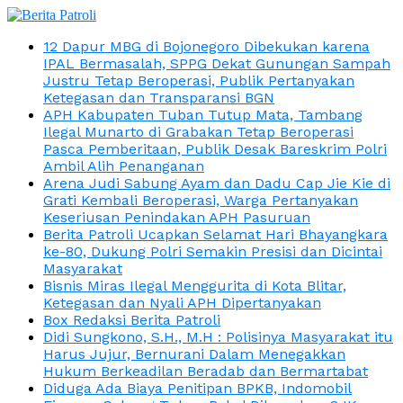
12 Dapur MBG di Bojonegoro Dibekukan karena
IPAL Bermasalah, SPPG Dekat Gunungan Sampah
Justru Tetap Beroperasi, Publik Pertanyakan
Ketegasan dan Transparansi BGN
APH Kabupaten Tuban Tutup Mata, Tambang
Ilegal Munarto di Grabakan Tetap Beroperasi
Pasca Pemberitaan, Publik Desak Bareskrim Polri
Ambil Alih Penanganan
Arena Judi Sabung Ayam dan Dadu Cap Jie Kie di
Grati Kembali Beroperasi, Warga Pertanyakan
Keseriusan Penindakan APH Pasuruan
Berita Patroli Ucapkan Selamat Hari Bhayangkara
ke-80, Dukung Polri Semakin Presisi dan Dicintai
Masyarakat
Bisnis Miras Ilegal Menggurita di Kota Blitar,
Ketegasan dan Nyali APH Dipertanyakan
Box Redaksi Berita Patroli
Didi Sungkono, S.H., M.H : Polisinya Masyarakat itu
Harus Jujur, Bernurani Dalam Menegakkan
Hukum Berkeadilan Beradab dan Bermartabat
Diduga Ada Biaya Penitipan BPKB, Indomobil