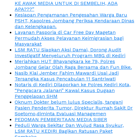
KE AWAK MEDIA UNTUK DI SEMBELIH, ADA
APA???”
Kesiapan Pengamanan Pengesahan Warga Baru
PSHT, Kapolres Jombang Periksa Kendaraan Dinas
dan Kelengkapan.
Layanan Pasporia di Car Free Day Magetan
Permudah Akses Pelayanan Keimigrasian bagi
Masyarakat
LSM RATU Siapkan Aksi Damai, Dorong Audit
Investigatif Menyeluruh Program MBG di Kediri
Meriahkan HUT Bhayangkara ke 79, Polres
Jombang Gelar Olah Raga Bersama dan Fun Bike.
Nasib Kiai Jember Fahim Mawardi Usai Jadi
Tersangka Kasus Pencabulan 11 Santriwati
Notaris di Kediri Dilaporkan ke Polres Kediri Kota,
“Pengacara Jalanan” Kawal Kasus Dugaan
Penggelapan SHM
Oknum Dokter belum lulus Specialis, tangani
Pasien Penderita Tumor, Direktur Rumah Sakit Dr
Soetomo,diminta Evaluasi Managemen
PEDOMAN PEMBERITAAN MEDIA SIBER
Peduli Warga Sekitar Dan Wujud Rasa Syukur,
LSM RATU KEDIRI Bagikan Ratusan Paket
Sembako