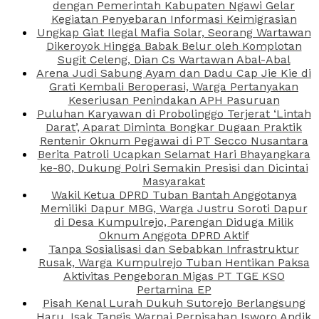
dengan Pemerintah Kabupaten Ngawi Gelar
Kegiatan Penyebaran Informasi Keimigrasian
Ungkap Giat Ilegal Mafia Solar, Seorang Wartawan
Dikeroyok Hingga Babak Belur oleh Komplotan
Sugit Celeng, Dian Cs Wartawan Abal-Abal
Arena Judi Sabung Ayam dan Dadu Cap Jie Kie di
Grati Kembali Beroperasi, Warga Pertanyakan
Keseriusan Penindakan APH Pasuruan
Puluhan Karyawan di Probolinggo Terjerat ‘Lintah
Darat’, Aparat Diminta Bongkar Dugaan Praktik
Rentenir Oknum Pegawai di PT Secco Nusantara
Berita Patroli Ucapkan Selamat Hari Bhayangkara
ke-80, Dukung Polri Semakin Presisi dan Dicintai
Masyarakat
Wakil Ketua DPRD Tuban Bantah Anggotanya
Memiliki Dapur MBG, Warga Justru Soroti Dapur
di Desa Kumpulrejo, Parengan Diduga Milik
Oknum Anggota DPRD Aktif
Tanpa Sosialisasi dan Sebabkan Infrastruktur
Rusak, Warga Kumpulrejo Tuban Hentikan Paksa
Aktivitas Pengeboran Migas PT TGE KSO
Pertamina EP
Pisah Kenal Lurah Dukuh Sutorejo Berlangsung
Haru, Isak Tangis Warnai Perpisahan Isworo Andik