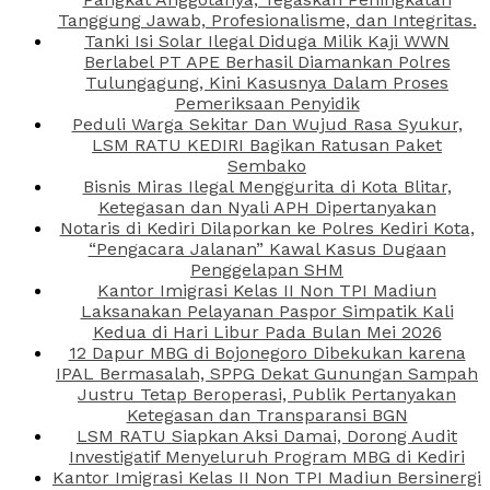
Tanggung Jawab, Profesionalisme, dan Integritas.
Tanki Isi Solar Ilegal Diduga Milik Kaji WWN
Berlabel PT APE Berhasil Diamankan Polres
Tulungagung, Kini Kasusnya Dalam Proses
Pemeriksaan Penyidik
Peduli Warga Sekitar Dan Wujud Rasa Syukur,
LSM RATU KEDIRI Bagikan Ratusan Paket
Sembako
Bisnis Miras Ilegal Menggurita di Kota Blitar,
Ketegasan dan Nyali APH Dipertanyakan
Notaris di Kediri Dilaporkan ke Polres Kediri Kota,
“Pengacara Jalanan” Kawal Kasus Dugaan
Penggelapan SHM
Kantor Imigrasi Kelas II Non TPI Madiun
Laksanakan Pelayanan Paspor Simpatik Kali
Kedua di Hari Libur Pada Bulan Mei 2026
12 Dapur MBG di Bojonegoro Dibekukan karena
IPAL Bermasalah, SPPG Dekat Gunungan Sampah
Justru Tetap Beroperasi, Publik Pertanyakan
Ketegasan dan Transparansi BGN
LSM RATU Siapkan Aksi Damai, Dorong Audit
Investigatif Menyeluruh Program MBG di Kediri
Kantor Imigrasi Kelas II Non TPI Madiun Bersinergi