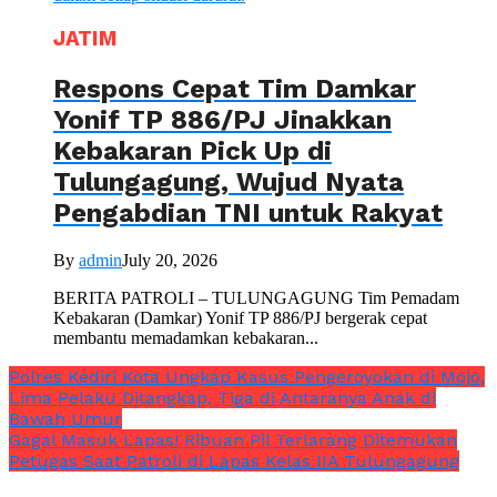
JATIM
Respons Cepat Tim Damkar
Yonif TP 886/PJ Jinakkan
Kebakaran Pick Up di
Tulungagung, Wujud Nyata
Pengabdian TNI untuk Rakyat
By
admin
July 20, 2026
BERITA PATROLI – TULUNGAGUNG Tim Pemadam
Kebakaran (Damkar) Yonif TP 886/PJ bergerak cepat
membantu memadamkan kebakaran...
Polres Kediri Kota Ungkap Kasus Pengeroyokan di Mojo,
Lima Pelaku Ditangkap, Tiga di Antaranya Anak di
Bawah Umur
Gagal Masuk Lapas! Ribuan Pil Terlarang Ditemukan
Petugas Saat Patroli di Lapas Kelas IIA Tulungagung