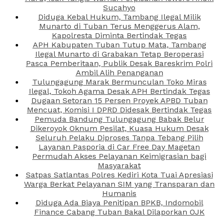
Sucahyo
Diduga Kebal Hukum, Tambang Ilegal Milik
Munarto di Tuban Terus Menggerus Alam,
Kapolresta Diminta Bertindak Tegas
APH Kabupaten Tuban Tutup Mata, Tambang
Ilegal Munarto di Grabakan Tetap Beroperasi
Pasca Pemberitaan, Publik Desak Bareskrim Polri
Ambil Alih Penanganan
Tulungagung Marak Bermunculan Toko Miras
Ilegal, Tokoh Agama Desak APH Bertindak Tegas
Dugaan Setoran 15 Persen Proyek APBD Tuban
Mencuat, Komisi I DPRD Didesak Bertindak Tegas
Pemuda Bandung Tulungagung Babak Belur
Dikeroyok Oknum Pesilat, Kuasa Hukum Desak
Seluruh Pelaku Diproses Tanpa Tebang Pilih
Layanan Pasporia di Car Free Day Magetan
Permudah Akses Pelayanan Keimigrasian bagi
Masyarakat
Satpas Satlantas Polres Kediri Kota Tuai Apresiasi
Warga Berkat Pelayanan SIM yang Transparan dan
Humanis
Diduga Ada Biaya Penitipan BPKB, Indomobil
Finance Cabang Tuban Bakal Dilaporkan OJK