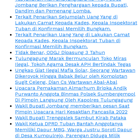
Jombang Berikan Penghargaan kepada Bupati,
Dandim dan Pemenang Lomba.
Terkait Penarikan Sejumplah Uang Yang di
Lakukan Camat Kepada Kades, Kepala Inspektorat
Tuban di Konfirmasi Memilih Bungkam.
Terkait Penarikan Uang Yang di Lakukan Camat
Kepada Kades, Kepala Inspektorat Tuban di
Konfirmasi Memilih Bungkam.
Tidak Benar, ODGJ Dipasung 3 Tahun
Tulungagung Marak Bermunculan Toko Miras
Ilegal, Tokoh Agama Desak APH Bertindak Tegas
Ungkap Giat Ilegal Mafia Solar, Seorang Wartawan
Dikeroyok Hingga Babak Belur oleh Komplotan
Sugit Celeng, Dian Cs Wartawan Abal-Abal
Upacara Pemakaman Almarhum Bripka Andik
Purwanto Anggota Binmas Polsek Sumbergempol
Di Pimpin Langsung Oleh Kapolres Tulungagung
Wakil Bupati Jombang memberikan pesan Saat
Pimpin Upacara Hari Kesaktian Pancasila 2022
Wakil Bupati Trenggalek Sambut Kirab Pataka
Wakil Ketua DPRD Tuban Bantah Anggotanya
Memiliki Dapur MBG, Warga Justru Soroti Dapur
di Desa Kumpulrejo, Parengan Diduga Milik