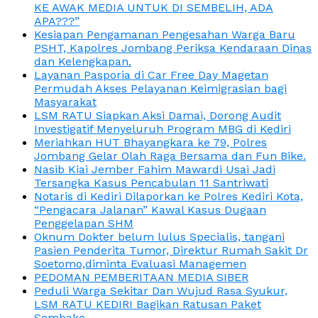
KE AWAK MEDIA UNTUK DI SEMBELIH, ADA
APA???”
Kesiapan Pengamanan Pengesahan Warga Baru
PSHT, Kapolres Jombang Periksa Kendaraan Dinas
dan Kelengkapan.
Layanan Pasporia di Car Free Day Magetan
Permudah Akses Pelayanan Keimigrasian bagi
Masyarakat
LSM RATU Siapkan Aksi Damai, Dorong Audit
Investigatif Menyeluruh Program MBG di Kediri
Meriahkan HUT Bhayangkara ke 79, Polres
Jombang Gelar Olah Raga Bersama dan Fun Bike.
Nasib Kiai Jember Fahim Mawardi Usai Jadi
Tersangka Kasus Pencabulan 11 Santriwati
Notaris di Kediri Dilaporkan ke Polres Kediri Kota,
“Pengacara Jalanan” Kawal Kasus Dugaan
Penggelapan SHM
Oknum Dokter belum lulus Specialis, tangani
Pasien Penderita Tumor, Direktur Rumah Sakit Dr
Soetomo,diminta Evaluasi Managemen
PEDOMAN PEMBERITAAN MEDIA SIBER
Peduli Warga Sekitar Dan Wujud Rasa Syukur,
LSM RATU KEDIRI Bagikan Ratusan Paket
Sembako