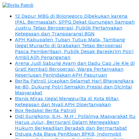
12 Dapur MBG di Bojonegoro Dibekukan karena
IPAL Bermasalah, SPPG Dekat Gunungan Sampah
Justru Tetap Beroperasi, Publik Pertanyakan
Ketegasan dan Transparansi BGN
APH Kabupaten Tuban Tutup Mata, Tambang
Ilegal Munarto di Grabakan Tetap Beroperasi
Pasca Pemberitaan, Publik Desak Bareskrim Polri
Ambil Alih Penanganan
Arena Judi Sabung Ayam dan Dadu Cap Jie Kie di
Grati Kembali Beroperasi, Warga Pertanyakan
Keseriusan Penindakan APH Pasuruan
Berita Patroli Ucapkan Selamat Hari Bhayangkara
ke-80, Dukung Polri Semakin Presisi dan Dicintai
Masyarakat
Bisnis Miras Ilegal Menggurita di Kota Blitar,
Ketegasan dan Nyali APH Dipertanyakan
Box Redaksi Berita Patroli
Didi Sungkono, S.H., M.H : Polisinya Masyarakat itu
Harus Jujur, Bernurani Dalam Menegakkan
Hukum Berkeadilan Beradab dan Bermartabat
Diduga Ada Biaya Penitipan BPKB, Indomobil