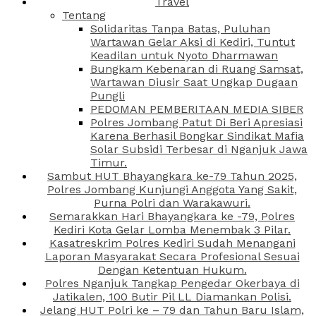
Travel
Tentang
Solidaritas Tanpa Batas, Puluhan
Wartawan Gelar Aksi di Kediri, Tuntut
Keadilan untuk Nyoto Dharmawan
Bungkam Kebenaran di Ruang Samsat,
Wartawan Diusir Saat Ungkap Dugaan
Pungli
PEDOMAN PEMBERITAAN MEDIA SIBER
Polres Jombang Patut Di Beri Apresiasi
Karena Berhasil Bongkar Sindikat Mafia
Solar Subsidi Terbesar di Nganjuk Jawa
Timur.
Sambut HUT Bhayangkara ke-79 Tahun 2025,
Polres Jombang Kunjungi Anggota Yang Sakit,
Purna Polri dan Warakawuri.
Semarakkan Hari Bhayangkara ke -79, Polres
Kediri Kota Gelar Lomba Menembak 3 Pilar.
Kasatreskrim Polres Kediri Sudah Menangani
Laporan Masyarakat Secara Profesional Sesuai
Dengan Ketentuan Hukum.
Polres Nganjuk Tangkap Pengedar Okerbaya di
Jatikalen, 100 Butir Pil LL Diamankan Polisi.
Jelang HUT Polri ke – 79 dan Tahun Baru Islam,