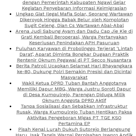
dengan Pemerintah Kabupaten Ngawi Gelar
Kegiatan Penyebaran Informasi Keimigrasian
Ungkap Giat Ilegal Mafia Solar, Seorang Wartawan
Dikeroyok Hingga Babak Belur oleh Komplotan
Sugit Celeng, Dian Cs Wartawan Abal-Abal
Arena Judi Sabung Ayam dan Dadu Cap Jie Kie di
Grati Kembali Beroperasi, Warga Pertanyakan
Keseriusan Penindakan APH Pasuruan
Puluhan Karyawan di Probolinggo Terjerat ‘Lintah
Darat’, Aparat Diminta Bongkar Dugaan Praktik
Rentenir Oknum Pegawai di PT Secco Nusantara
Berita Patroli Ucapkan Selamat Hari Bhayangkara
ke-80, Dukung Polri Semakin Presisi dan Dicintai
Masyarakat
Wakil Ketua DPRD Tuban Bantah Anggotanya
Memiliki Dapur MBG, Warga Justru Soroti Dapur
di Desa Kumpulrejo, Parengan Diduga Milik
Oknum Anggota DPRD Aktif
Tanpa Sosialisasi dan Sebabkan Infrastruktur
Rusak, Warga Kumpulrejo Tuban Hentikan Paksa
Aktivitas Pengeboran Migas PT TGE KSO
Pertamina EP
Pisah Kenal Lurah Dukuh Sutorejo Berlangsung
Haru, Isak Tangis Warnai Perpisahan Isworo Andik