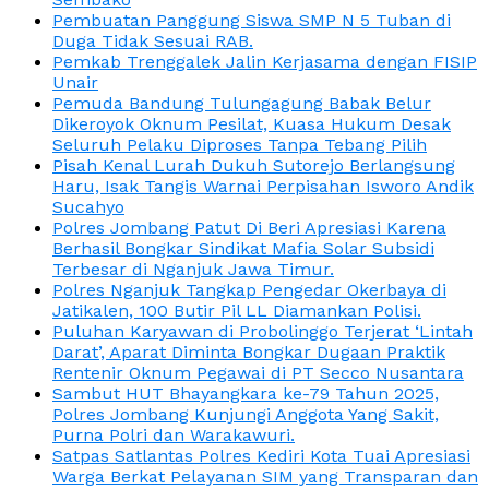
Pembuatan Panggung Siswa SMP N 5 Tuban di
Duga Tidak Sesuai RAB.
Pemkab Trenggalek Jalin Kerjasama dengan FISIP
Unair
Pemuda Bandung Tulungagung Babak Belur
Dikeroyok Oknum Pesilat, Kuasa Hukum Desak
Seluruh Pelaku Diproses Tanpa Tebang Pilih
Pisah Kenal Lurah Dukuh Sutorejo Berlangsung
Haru, Isak Tangis Warnai Perpisahan Isworo Andik
Sucahyo
Polres Jombang Patut Di Beri Apresiasi Karena
Berhasil Bongkar Sindikat Mafia Solar Subsidi
Terbesar di Nganjuk Jawa Timur.
Polres Nganjuk Tangkap Pengedar Okerbaya di
Jatikalen, 100 Butir Pil LL Diamankan Polisi.
Puluhan Karyawan di Probolinggo Terjerat ‘Lintah
Darat’, Aparat Diminta Bongkar Dugaan Praktik
Rentenir Oknum Pegawai di PT Secco Nusantara
Sambut HUT Bhayangkara ke-79 Tahun 2025,
Polres Jombang Kunjungi Anggota Yang Sakit,
Purna Polri dan Warakawuri.
Satpas Satlantas Polres Kediri Kota Tuai Apresiasi
Warga Berkat Pelayanan SIM yang Transparan dan