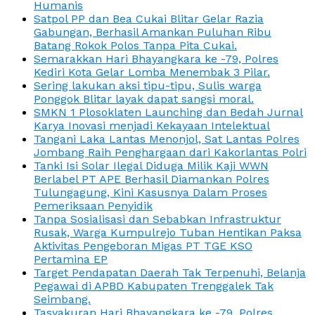
Humanis
Satpol PP dan Bea Cukai Blitar Gelar Razia
Gabungan, Berhasil Amankan Puluhan Ribu
Batang Rokok Polos Tanpa Pita Cukai.
Semarakkan Hari Bhayangkara ke -79, Polres
Kediri Kota Gelar Lomba Menembak 3 Pilar.
Sering lakukan aksi tipu-tipu, Sulis warga
Ponggok Blitar layak dapat sangsi moral.
SMKN 1 Plosoklaten Launching dan Bedah Jurnal
Karya Inovasi menjadi Kekayaan Intelektual
Tangani Laka Lantas Menonjol, Sat Lantas Polres
Jombang Raih Penghargaan dari Kakorlantas Polri
Tanki Isi Solar Ilegal Diduga Milik Kaji WWN
Berlabel PT APE Berhasil Diamankan Polres
Tulungagung, Kini Kasusnya Dalam Proses
Pemeriksaan Penyidik
Tanpa Sosialisasi dan Sebabkan Infrastruktur
Rusak, Warga Kumpulrejo Tuban Hentikan Paksa
Aktivitas Pengeboran Migas PT TGE KSO
Pertamina EP
Target Pendapatan Daerah Tak Terpenuhi, Belanja
Pegawai di APBD Kabupaten Trenggalek Tak
Seimbang.
Tasyakuran Hari Bhayangkara ke -79, Polres