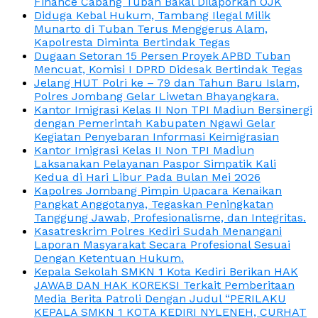
Finance Cabang Tuban Bakal Dilaporkan OJK
Diduga Kebal Hukum, Tambang Ilegal Milik
Munarto di Tuban Terus Menggerus Alam,
Kapolresta Diminta Bertindak Tegas
Dugaan Setoran 15 Persen Proyek APBD Tuban
Mencuat, Komisi I DPRD Didesak Bertindak Tegas
Jelang HUT Polri ke – 79 dan Tahun Baru Islam,
Polres Jombang Gelar Liwetan Bhayangkara.
Kantor Imigrasi Kelas II Non TPI Madiun Bersinergi
dengan Pemerintah Kabupaten Ngawi Gelar
Kegiatan Penyebaran Informasi Keimigrasian
Kantor Imigrasi Kelas II Non TPI Madiun
Laksanakan Pelayanan Paspor Simpatik Kali
Kedua di Hari Libur Pada Bulan Mei 2026
Kapolres Jombang Pimpin Upacara Kenaikan
Pangkat Anggotanya, Tegaskan Peningkatan
Tanggung Jawab, Profesionalisme, dan Integritas.
Kasatreskrim Polres Kediri Sudah Menangani
Laporan Masyarakat Secara Profesional Sesuai
Dengan Ketentuan Hukum.
Kepala Sekolah SMKN 1 Kota Kediri Berikan HAK
JAWAB DAN HAK KOREKSI Terkait Pemberitaan
Media Berita Patroli Dengan Judul “PERILAKU
KEPALA SMKN 1 KOTA KEDIRI NYLENEH, CURHAT