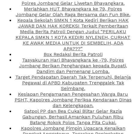
Polres Jombang Gelar Liwetan Bhayangkara.
Meriahkan HUT Bhayangkara ke 79, Polres
Jombang Gelar Olah Raga Bersama dan Fun Bike.
Kepala Sekolah SMKN 1 Kota Kediri Berikan HAK
JAWAB DAN HAK KOREKSI Terkait Pemberitaan
Media Berita Patroli Dengan Judul “PERILAKU
KEPALA SMKN 1 KOTA KEDIRI NYLENEH, CURHAT
KE AWAK MEDIA UNTUK DI SEMBELIH, ADA
APA???”
Box Redaksi Berita Patroli
Tasyakuran Hari Bhayangkara ke -79, Polres
Jombang Berikan Penghargaan kepada Bupati,
Dandim dan Pemenang Lomba.
Target Pendapatan Daerah Tak Terpenuhi, Belanja
Pegawai di APBD Kabupaten Trenggalek Tak
Seimbang.
Kesiapan Pengamanan Pengesahan Warga Baru
PSHT, Kapolres Jombang Periksa Kendaraan Dinas
dan Kelengkapan.
Satpol PP dan Bea Cukai Blitar Gelar Razia
Gabungan, Berhasil Amankan Puluhan Ribu
Batang Rokok Polos Tanpa Pita Cukai.
Kapolres Jombang Pimpin Upacara Kenaikan
Pangkat Anggotanya, Tegaskan Peningkatan