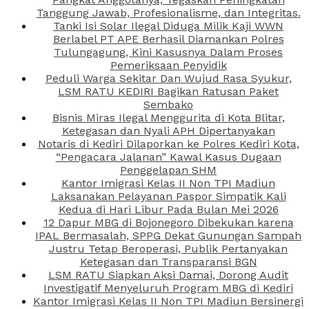
Tanggung Jawab, Profesionalisme, dan Integritas.
Tanki Isi Solar Ilegal Diduga Milik Kaji WWN
Berlabel PT APE Berhasil Diamankan Polres
Tulungagung, Kini Kasusnya Dalam Proses
Pemeriksaan Penyidik
Peduli Warga Sekitar Dan Wujud Rasa Syukur,
LSM RATU KEDIRI Bagikan Ratusan Paket
Sembako
Bisnis Miras Ilegal Menggurita di Kota Blitar,
Ketegasan dan Nyali APH Dipertanyakan
Notaris di Kediri Dilaporkan ke Polres Kediri Kota,
“Pengacara Jalanan” Kawal Kasus Dugaan
Penggelapan SHM
Kantor Imigrasi Kelas II Non TPI Madiun
Laksanakan Pelayanan Paspor Simpatik Kali
Kedua di Hari Libur Pada Bulan Mei 2026
12 Dapur MBG di Bojonegoro Dibekukan karena
IPAL Bermasalah, SPPG Dekat Gunungan Sampah
Justru Tetap Beroperasi, Publik Pertanyakan
Ketegasan dan Transparansi BGN
LSM RATU Siapkan Aksi Damai, Dorong Audit
Investigatif Menyeluruh Program MBG di Kediri
Kantor Imigrasi Kelas II Non TPI Madiun Bersinergi