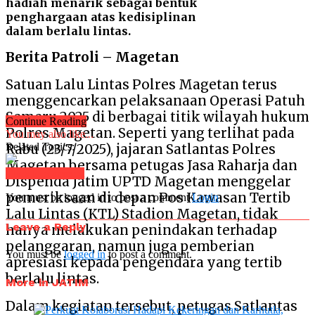
hadiah menarik sebagai bentuk
penghargaan atas kedisiplinan
dalam berlalu lintas.
Berita Patroli –
Magetan
Satuan Lalu Lintas Polres Magetan terus
menggencarkan pelaksanaan Operasi Patuh
Semeru 2025 di berbagai titik wilayah hukum
Continue Reading
Polres Magetan. Seperti yang terlihat pada
You may also like...
Related Topics:
Rabu (23/7/2025), jajaran Satlantas Polres
Magetan bersama petugas Jasa Raharja dan
Click to comment
Dispenda Jatim UPTD Magetan menggelar
pemeriksaan di depan Pos Kawasan Tertib
You must be logged in to post a comment
Login
Lalu Lintas (KTL) Stadion Magetan, tidak
Leave a Reply
hanya melakukan penindakan terhadap
pelanggaran, namun juga pemberian
You must be
logged in
to post a comment.
apresiasi kepada pengendara yang tertib
berlalu lintas.
More in JATIM
Dalam kegiatan tersebut, petugas Satlantas