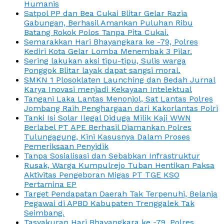
Humanis
Satpol PP dan Bea Cukai Blitar Gelar Razia
Gabungan, Berhasil Amankan Puluhan Ribu
Batang Rokok Polos Tanpa Pita Cukai.
Semarakkan Hari Bhayangkara ke -79, Polres
Kediri Kota Gelar Lomba Menembak 3 Pilar.
Sering lakukan aksi tipu-tipu, Sulis warga
Ponggok Blitar layak dapat sangsi moral.
SMKN 1 Plosoklaten Launching dan Bedah Jurnal
Karya Inovasi menjadi Kekayaan Intelektual
Tangani Laka Lantas Menonjol, Sat Lantas Polres
Jombang Raih Penghargaan dari Kakorlantas Polri
Tanki Isi Solar Ilegal Diduga Milik Kaji WWN
Berlabel PT APE Berhasil Diamankan Polres
Tulungagung, Kini Kasusnya Dalam Proses
Pemeriksaan Penyidik
Tanpa Sosialisasi dan Sebabkan Infrastruktur
Rusak, Warga Kumpulrejo Tuban Hentikan Paksa
Aktivitas Pengeboran Migas PT TGE KSO
Pertamina EP
Target Pendapatan Daerah Tak Terpenuhi, Belanja
Pegawai di APBD Kabupaten Trenggalek Tak
Seimbang.
Tasyakuran Hari Bhayangkara ke -79, Polres