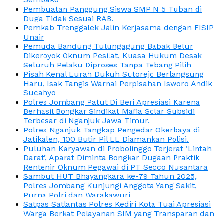
Pembuatan Panggung Siswa SMP N 5 Tuban di
Duga Tidak Sesuai RAB.
Pemkab Trenggalek Jalin Kerjasama dengan FISIP
Unair
Pemuda Bandung Tulungagung Babak Belur
Dikeroyok Oknum Pesilat, Kuasa Hukum Desak
Seluruh Pelaku Diproses Tanpa Tebang Pilih
Pisah Kenal Lurah Dukuh Sutorejo Berlangsung
Haru, Isak Tangis Warnai Perpisahan Isworo Andik
Sucahyo
Polres Jombang Patut Di Beri Apresiasi Karena
Berhasil Bongkar Sindikat Mafia Solar Subsidi
Terbesar di Nganjuk Jawa Timur.
Polres Nganjuk Tangkap Pengedar Okerbaya di
Jatikalen, 100 Butir Pil LL Diamankan Polisi.
Puluhan Karyawan di Probolinggo Terjerat ‘Lintah
Darat’, Aparat Diminta Bongkar Dugaan Praktik
Rentenir Oknum Pegawai di PT Secco Nusantara
Sambut HUT Bhayangkara ke-79 Tahun 2025,
Polres Jombang Kunjungi Anggota Yang Sakit,
Purna Polri dan Warakawuri.
Satpas Satlantas Polres Kediri Kota Tuai Apresiasi
Warga Berkat Pelayanan SIM yang Transparan dan