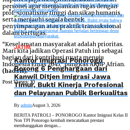
personel agar menjalankan tugas dengan
profesionalisme tinggi dan sikap humanis,
serta menjauhi segala bentuk
penyimpangan atau praktik transaksional
dalam bertugas.
“Keselamatan masyarakat adalah prioritas.
JATIM
Mari kita jadikan Operasi Patuh ini sebagai
bagian dari kontribusi nyata menuju
Kantor Imigrasi Ponorogo
Indonesia Emas 2045,” pungkas AKBP Afrian.
Borong 6 Penghargaan dari
(had.ris).
Kanwil Ditjen Imigrasi Jawa
Post Views:
10
Timur, Bukti Kinerja Profesional
dan Pelayanan Publik Berkualitas
By
admin
August 3, 2026
BERITA PATROLI – PONOROGO Kantor Imigrasi Kelas II
Non TPI Ponorogo kembali mencatatkan prestasi
membanggakan dengan...