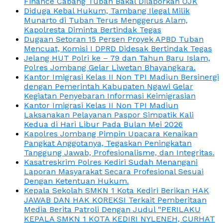
Finance Cabang Tuban Bakal Dilaporkan OJK
Diduga Kebal Hukum, Tambang Ilegal Milik
Munarto di Tuban Terus Menggerus Alam,
Kapolresta Diminta Bertindak Tegas
Dugaan Setoran 15 Persen Proyek APBD Tuban
Mencuat, Komisi I DPRD Didesak Bertindak Tegas
Jelang HUT Polri ke – 79 dan Tahun Baru Islam,
Polres Jombang Gelar Liwetan Bhayangkara.
Kantor Imigrasi Kelas II Non TPI Madiun Bersinergi
dengan Pemerintah Kabupaten Ngawi Gelar
Kegiatan Penyebaran Informasi Keimigrasian
Kantor Imigrasi Kelas II Non TPI Madiun
Laksanakan Pelayanan Paspor Simpatik Kali
Kedua di Hari Libur Pada Bulan Mei 2026
Kapolres Jombang Pimpin Upacara Kenaikan
Pangkat Anggotanya, Tegaskan Peningkatan
Tanggung Jawab, Profesionalisme, dan Integritas.
Kasatreskrim Polres Kediri Sudah Menangani
Laporan Masyarakat Secara Profesional Sesuai
Dengan Ketentuan Hukum.
Kepala Sekolah SMKN 1 Kota Kediri Berikan HAK
JAWAB DAN HAK KOREKSI Terkait Pemberitaan
Media Berita Patroli Dengan Judul “PERILAKU
KEPALA SMKN 1 KOTA KEDIRI NYLENEH, CURHAT