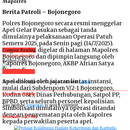
Mapolres
Berita Patroli – Bojonegoro
Polres Bojonegoro secara resmi menggelar
Apel Gelar Pasukan sebagai tanda
dimulainya pelaksanaan Operasi Patuh
Semeru 2025, pada Senin pagi (14/7/2025).
Kegiatan ini digelar di halaman Mapolres
Continue Reading
You may also like...
Bojonegoro dan dipimpin langsung oleh
Related Topics:
Kapolres Bojonegoro, AKBP Afrian Satya
Permadi.
Click to comment
Apel diikuti oleh jajaran lintas instansi,
You must be logged in to post a comment
Login
mulai dari Subdenpom V/2-1 Bojonegoro,
Leave a Reply
Kodim 0813, Dinas Perhubungan, Satpol PP,
BPBD, serta seluruh personel kepolisian.
You must be
logged in
to post a comment.
Simbolisasi dimulainya operasi ditandai
dengan penyematan pita oleh Kapolres
More in JATIM
kepada perwakilan peserta apel.