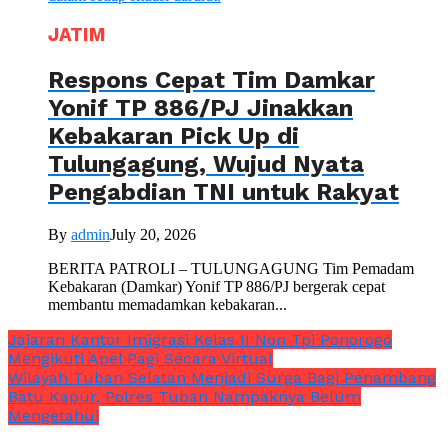
JATIM
Respons Cepat Tim Damkar
Yonif TP 886/PJ Jinakkan
Kebakaran Pick Up di
Tulungagung, Wujud Nyata
Pengabdian TNI untuk Rakyat
By
admin
July 20, 2026
BERITA PATROLI – TULUNGAGUNG Tim Pemadam
Kebakaran (Damkar) Yonif TP 886/PJ bergerak cepat
membantu memadamkan kebakaran...
Jajaran Kantor Imigrasi Kelas II Non Tpi Ponorogo
Mengikuti Apel Pagi Secara Virtual
Wilayah Tuban Selatan Menjadi Surga Bagi Penambang
Batu Kapur, Polres Tuban Nampaknya Belum
Mengetahui