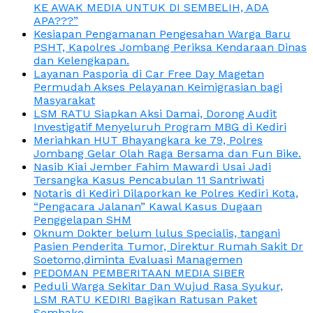
KE AWAK MEDIA UNTUK DI SEMBELIH, ADA
APA???”
Kesiapan Pengamanan Pengesahan Warga Baru
PSHT, Kapolres Jombang Periksa Kendaraan Dinas
dan Kelengkapan.
Layanan Pasporia di Car Free Day Magetan
Permudah Akses Pelayanan Keimigrasian bagi
Masyarakat
LSM RATU Siapkan Aksi Damai, Dorong Audit
Investigatif Menyeluruh Program MBG di Kediri
Meriahkan HUT Bhayangkara ke 79, Polres
Jombang Gelar Olah Raga Bersama dan Fun Bike.
Nasib Kiai Jember Fahim Mawardi Usai Jadi
Tersangka Kasus Pencabulan 11 Santriwati
Notaris di Kediri Dilaporkan ke Polres Kediri Kota,
“Pengacara Jalanan” Kawal Kasus Dugaan
Penggelapan SHM
Oknum Dokter belum lulus Specialis, tangani
Pasien Penderita Tumor, Direktur Rumah Sakit Dr
Soetomo,diminta Evaluasi Managemen
PEDOMAN PEMBERITAAN MEDIA SIBER
Peduli Warga Sekitar Dan Wujud Rasa Syukur,
LSM RATU KEDIRI Bagikan Ratusan Paket
Sembako