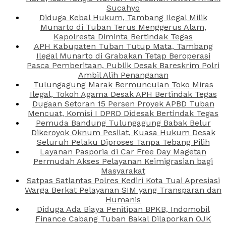
Sucahyo
Diduga Kebal Hukum, Tambang Ilegal Milik
Munarto di Tuban Terus Menggerus Alam,
Kapolresta Diminta Bertindak Tegas
APH Kabupaten Tuban Tutup Mata, Tambang
Ilegal Munarto di Grabakan Tetap Beroperasi
Pasca Pemberitaan, Publik Desak Bareskrim Polri
Ambil Alih Penanganan
Tulungagung Marak Bermunculan Toko Miras
Ilegal, Tokoh Agama Desak APH Bertindak Tegas
Dugaan Setoran 15 Persen Proyek APBD Tuban
Mencuat, Komisi I DPRD Didesak Bertindak Tegas
Pemuda Bandung Tulungagung Babak Belur
Dikeroyok Oknum Pesilat, Kuasa Hukum Desak
Seluruh Pelaku Diproses Tanpa Tebang Pilih
Layanan Pasporia di Car Free Day Magetan
Permudah Akses Pelayanan Keimigrasian bagi
Masyarakat
Satpas Satlantas Polres Kediri Kota Tuai Apresiasi
Warga Berkat Pelayanan SIM yang Transparan dan
Humanis
Diduga Ada Biaya Penitipan BPKB, Indomobil
Finance Cabang Tuban Bakal Dilaporkan OJK