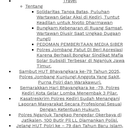
Travel
Tentang
Solidaritas Tanpa Batas, Puluhan
Wartawan Gelar Aksi di Kediri, Tuntut
Keadilan untuk Nyoto Dharmawan
Bungkam Kebenaran di Ruang Samsat,
Wartawan Diusir Saat Ungkap Dugaan
Pungli
PEDOMAN PEMBERITAAN MEDIA SIBER
Polres Jombang Patut Di Beri Apresiasi
Karena Berhasil Bongkar Sindikat Mafia
Solar Subsidi Terbesar di Nganjuk Jawa
Timur.
Sambut HUT Bhayangkara ke-79 Tahun 2025,
Polres Jombang Kunjungi Anggota Yang Sakit,
Purna Polri dan Warakawuri.
Semarakkan Hari Bhayangkara ke -79, Polres
Kediri Kota Gelar Lomba Menembak 3 Pilar.
Kasatreskrim Polres Kediri Sudah Menangani
Laporan Masyarakat Secara Profesional Sesuai
Dengan Ketentuan Hukum.
Polres Nganjuk Tangkap Pengedar Okerbaya di
Jatikalen, 100 Butir Pil LL Diamankan Polisi.
Jelang HUT Polri ke – 79 dan Tahun Baru Islam,