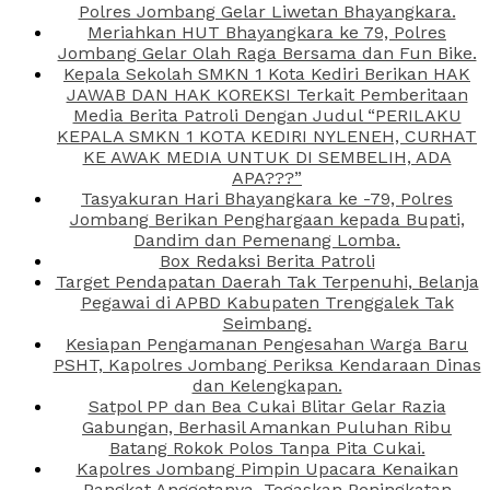
Polres Jombang Gelar Liwetan Bhayangkara.
Meriahkan HUT Bhayangkara ke 79, Polres
Jombang Gelar Olah Raga Bersama dan Fun Bike.
Kepala Sekolah SMKN 1 Kota Kediri Berikan HAK
JAWAB DAN HAK KOREKSI Terkait Pemberitaan
Media Berita Patroli Dengan Judul “PERILAKU
KEPALA SMKN 1 KOTA KEDIRI NYLENEH, CURHAT
KE AWAK MEDIA UNTUK DI SEMBELIH, ADA
APA???”
Tasyakuran Hari Bhayangkara ke -79, Polres
Jombang Berikan Penghargaan kepada Bupati,
Dandim dan Pemenang Lomba.
Box Redaksi Berita Patroli
Target Pendapatan Daerah Tak Terpenuhi, Belanja
Pegawai di APBD Kabupaten Trenggalek Tak
Seimbang.
Kesiapan Pengamanan Pengesahan Warga Baru
PSHT, Kapolres Jombang Periksa Kendaraan Dinas
dan Kelengkapan.
Satpol PP dan Bea Cukai Blitar Gelar Razia
Gabungan, Berhasil Amankan Puluhan Ribu
Batang Rokok Polos Tanpa Pita Cukai.
Kapolres Jombang Pimpin Upacara Kenaikan
Pangkat Anggotanya, Tegaskan Peningkatan