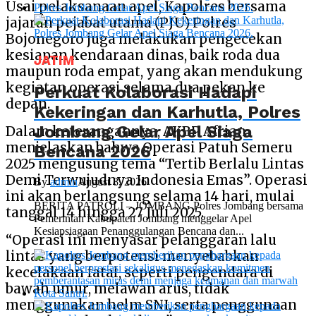
Usai pelaksanaan apel, Kapolres bersama
jajaran pejabat utama (PJU) Polres
Bojonegoro juga melakukan pengecekan
kesiapan kendaraan dinas, baik roda dua
JATIM
maupun roda empat, yang akan mendukung
kegiatan operasi selama dua pekan ke
Perkuat Kolaborasi Hadapi
depan.
Kekeringan dan Karhutla, Polres
Jombang Gelar Apel Siaga
Dalam keterangannya, AKBP Afrian
menjelaskan bahwa Operasi Patuh Semeru
Bencana 2026
2025 mengusung tema “Tertib Berlalu Lintas
Demi Terwujudnya Indonesia Emas”. Operasi
By
admin
August 8, 2026
ini akan berlangsung selama 14 hari, mulai
BERITA PATROLI – JOMBANG Polres Jombang bersama
tanggal 14 hingga 27 Juli 2025.
Pemerintah Kabupaten Jombang menggelar Apel
Kesiapsiagaan Penanggulangan Bencana dan...
“Operasi ini menyasar pelanggaran lalu
lintas yang berpotensi menyebabkan
kecelakaan fatal, seperti pengendara di
bawah umur, melawan arus, tidak
menggunakan helm SNI, serta penggunaan