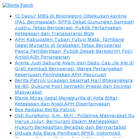
12 Dapur MBG di Bojonegoro Dibekukan karena
IPAL Bermasalah, SPPG Dekat Gunungan Sampah
Justru Tetap Beroperasi, Publik Pertanyakan
Ketegasan dan Transparansi BGN
APH Kabupaten Tuban Tutup Mata, Tambang
Ilegal Munarto di Grabakan Tetap Beroperasi
Pasca Pemberitaan, Publik Desak Bareskrim Polri
Ambil Alih Penanganan
Arena Judi Sabung Ayam dan Dadu Cap Jie Kie di
Grati Kembali Beroperasi, Warga Pertanyakan
Keseriusan Penindakan APH Pasuruan
Berita Patroli Ucapkan Selamat Hari Bhayangkara
ke-80, Dukung Polri Semakin Presisi dan Dicintai
Masyarakat
Bisnis Miras Ilegal Menggurita di Kota Blitar,
Ketegasan dan Nyali APH Dipertanyakan
Box Redaksi Berita Patroli
Didi Sungkono, S.H., M.H : Polisinya Masyarakat itu
Harus Jujur, Bernurani Dalam Menegakkan
Hukum Berkeadilan Beradab dan Bermartabat
Diduga Ada Biaya Penitipan BPKB, Indomobil