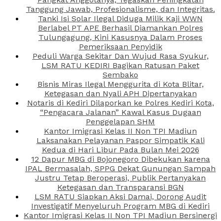
Tanggung Jawab, Profesionalisme, dan Integritas.
Tanki Isi Solar Ilegal Diduga Milik Kaji WWN
Berlabel PT APE Berhasil Diamankan Polres
Tulungagung, Kini Kasusnya Dalam Proses
Pemeriksaan Penyidik
Peduli Warga Sekitar Dan Wujud Rasa Syukur,
LSM RATU KEDIRI Bagikan Ratusan Paket
Sembako
Bisnis Miras Ilegal Menggurita di Kota Blitar,
Ketegasan dan Nyali APH Dipertanyakan
Notaris di Kediri Dilaporkan ke Polres Kediri Kota,
“Pengacara Jalanan” Kawal Kasus Dugaan
Penggelapan SHM
Kantor Imigrasi Kelas II Non TPI Madiun
Laksanakan Pelayanan Paspor Simpatik Kali
Kedua di Hari Libur Pada Bulan Mei 2026
12 Dapur MBG di Bojonegoro Dibekukan karena
IPAL Bermasalah, SPPG Dekat Gunungan Sampah
Justru Tetap Beroperasi, Publik Pertanyakan
Ketegasan dan Transparansi BGN
LSM RATU Siapkan Aksi Damai, Dorong Audit
Investigatif Menyeluruh Program MBG di Kediri
Kantor Imigrasi Kelas II Non TPI Madiun Bersinergi