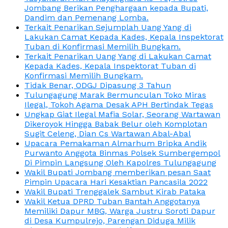
Jombang Berikan Penghargaan kepada Bupati,
Dandim dan Pemenang Lomba.
Terkait Penarikan Sejumplah Uang Yang di
Lakukan Camat Kepada Kades, Kepala Inspektorat
Tuban di Konfirmasi Memilih Bungkam.
Terkait Penarikan Uang Yang di Lakukan Camat
Kepada Kades, Kepala Inspektorat Tuban di
Konfirmasi Memilih Bungkam.
Tidak Benar, ODGJ Dipasung 3 Tahun
Tulungagung Marak Bermunculan Toko Miras
Ilegal, Tokoh Agama Desak APH Bertindak Tegas
Ungkap Giat Ilegal Mafia Solar, Seorang Wartawan
Dikeroyok Hingga Babak Belur oleh Komplotan
Sugit Celeng, Dian Cs Wartawan Abal-Abal
Upacara Pemakaman Almarhum Bripka Andik
Purwanto Anggota Binmas Polsek Sumbergempol
Di Pimpin Langsung Oleh Kapolres Tulungagung
Wakil Bupati Jombang memberikan pesan Saat
Pimpin Upacara Hari Kesaktian Pancasila 2022
Wakil Bupati Trenggalek Sambut Kirab Pataka
Wakil Ketua DPRD Tuban Bantah Anggotanya
Memiliki Dapur MBG, Warga Justru Soroti Dapur
di Desa Kumpulrejo, Parengan Diduga Milik