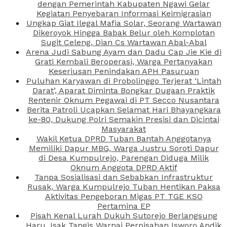
dengan Pemerintah Kabupaten Ngawi Gelar
Kegiatan Penyebaran Informasi Keimigrasian
Ungkap Giat Ilegal Mafia Solar, Seorang Wartawan
Dikeroyok Hingga Babak Belur oleh Komplotan
Sugit Celeng, Dian Cs Wartawan Abal-Abal
Arena Judi Sabung Ayam dan Dadu Cap Jie Kie di
Grati Kembali Beroperasi, Warga Pertanyakan
Keseriusan Penindakan APH Pasuruan
Puluhan Karyawan di Probolinggo Terjerat ‘Lintah
Darat’, Aparat Diminta Bongkar Dugaan Praktik
Rentenir Oknum Pegawai di PT Secco Nusantara
Berita Patroli Ucapkan Selamat Hari Bhayangkara
ke-80, Dukung Polri Semakin Presisi dan Dicintai
Masyarakat
Wakil Ketua DPRD Tuban Bantah Anggotanya
Memiliki Dapur MBG, Warga Justru Soroti Dapur
di Desa Kumpulrejo, Parengan Diduga Milik
Oknum Anggota DPRD Aktif
Tanpa Sosialisasi dan Sebabkan Infrastruktur
Rusak, Warga Kumpulrejo Tuban Hentikan Paksa
Aktivitas Pengeboran Migas PT TGE KSO
Pertamina EP
Pisah Kenal Lurah Dukuh Sutorejo Berlangsung
Haru, Isak Tangis Warnai Perpisahan Isworo Andik