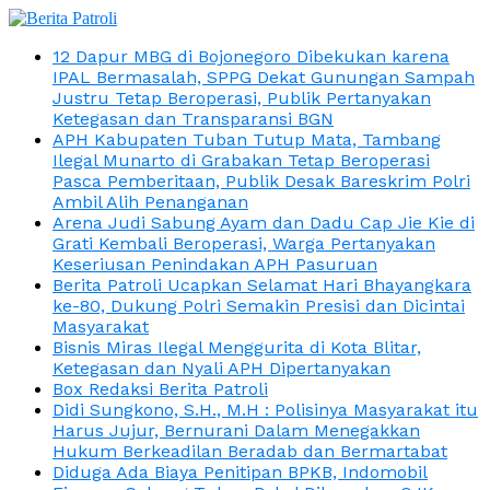
12 Dapur MBG di Bojonegoro Dibekukan karena
IPAL Bermasalah, SPPG Dekat Gunungan Sampah
Justru Tetap Beroperasi, Publik Pertanyakan
Ketegasan dan Transparansi BGN
APH Kabupaten Tuban Tutup Mata, Tambang
Ilegal Munarto di Grabakan Tetap Beroperasi
Pasca Pemberitaan, Publik Desak Bareskrim Polri
Ambil Alih Penanganan
Arena Judi Sabung Ayam dan Dadu Cap Jie Kie di
Grati Kembali Beroperasi, Warga Pertanyakan
Keseriusan Penindakan APH Pasuruan
Berita Patroli Ucapkan Selamat Hari Bhayangkara
ke-80, Dukung Polri Semakin Presisi dan Dicintai
Masyarakat
Bisnis Miras Ilegal Menggurita di Kota Blitar,
Ketegasan dan Nyali APH Dipertanyakan
Box Redaksi Berita Patroli
Didi Sungkono, S.H., M.H : Polisinya Masyarakat itu
Harus Jujur, Bernurani Dalam Menegakkan
Hukum Berkeadilan Beradab dan Bermartabat
Diduga Ada Biaya Penitipan BPKB, Indomobil