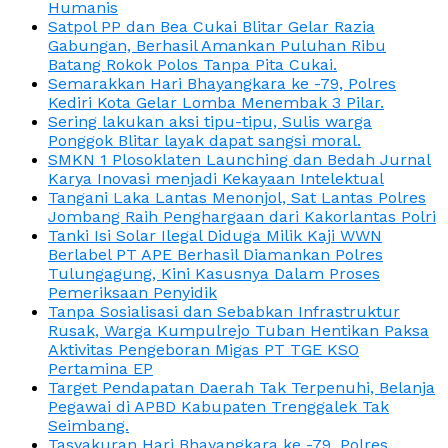
Humanis
Satpol PP dan Bea Cukai Blitar Gelar Razia
Gabungan, Berhasil Amankan Puluhan Ribu
Batang Rokok Polos Tanpa Pita Cukai.
Semarakkan Hari Bhayangkara ke -79, Polres
Kediri Kota Gelar Lomba Menembak 3 Pilar.
Sering lakukan aksi tipu-tipu, Sulis warga
Ponggok Blitar layak dapat sangsi moral.
SMKN 1 Plosoklaten Launching dan Bedah Jurnal
Karya Inovasi menjadi Kekayaan Intelektual
Tangani Laka Lantas Menonjol, Sat Lantas Polres
Jombang Raih Penghargaan dari Kakorlantas Polri
Tanki Isi Solar Ilegal Diduga Milik Kaji WWN
Berlabel PT APE Berhasil Diamankan Polres
Tulungagung, Kini Kasusnya Dalam Proses
Pemeriksaan Penyidik
Tanpa Sosialisasi dan Sebabkan Infrastruktur
Rusak, Warga Kumpulrejo Tuban Hentikan Paksa
Aktivitas Pengeboran Migas PT TGE KSO
Pertamina EP
Target Pendapatan Daerah Tak Terpenuhi, Belanja
Pegawai di APBD Kabupaten Trenggalek Tak
Seimbang.
Tasyakuran Hari Bhayangkara ke -79, Polres