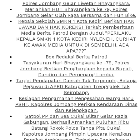
Polres Jombang Gelar Liwetan Bhayangkara.
Meriahkan HUT Bhayangkara ke 79, Polres
Jombang Gelar Olah Raga Bersama dan Fun Bike.
Kepala Sekolah SMKN 1 Kota Kediri Berikan HAK
JAWAB DAN HAK KOREKSI Terkait Pemberitaan
Media Berita Patroli Dengan Judul “PERILAKU
KEPALA SMKN 1 KOTA KEDIRI NYLENEH, CURHAT
KE AWAK MEDIA UNTUK DI SEMBELIH, ADA
APA???”
Box Redaksi Berita Patroli
Tasyakuran Hari Bhayangkara ke -79, Polres
Jombang Berikan Penghargaan kepada Bupati,
Dandim dan Pemenang Lomba.
Target Pendapatan Daerah Tak Terpenuhi, Belanja
Pegawai di APBD Kabupaten Trenggalek Tak
Seimbang.
Kesiapan Pengamanan Pengesahan Warga Baru
PSHT, Kapolres Jombang Periksa Kendaraan Dinas
dan Kelengkapan.
Satpol PP dan Bea Cukai Blitar Gelar Razia
Gabungan, Berhasil Amankan Puluhan Ribu
Batang Rokok Polos Tanpa Pita Cukai.
Kapolres Jombang Pimpin Upacara Kenaikan
Pangkat Anggotanya, Tegaskan Peningkatan