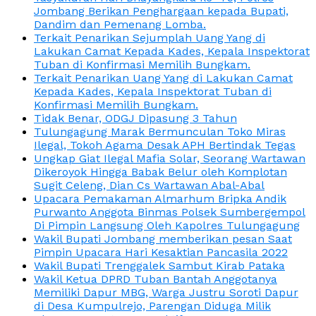
Jombang Berikan Penghargaan kepada Bupati,
Dandim dan Pemenang Lomba.
Terkait Penarikan Sejumplah Uang Yang di
Lakukan Camat Kepada Kades, Kepala Inspektorat
Tuban di Konfirmasi Memilih Bungkam.
Terkait Penarikan Uang Yang di Lakukan Camat
Kepada Kades, Kepala Inspektorat Tuban di
Konfirmasi Memilih Bungkam.
Tidak Benar, ODGJ Dipasung 3 Tahun
Tulungagung Marak Bermunculan Toko Miras
Ilegal, Tokoh Agama Desak APH Bertindak Tegas
Ungkap Giat Ilegal Mafia Solar, Seorang Wartawan
Dikeroyok Hingga Babak Belur oleh Komplotan
Sugit Celeng, Dian Cs Wartawan Abal-Abal
Upacara Pemakaman Almarhum Bripka Andik
Purwanto Anggota Binmas Polsek Sumbergempol
Di Pimpin Langsung Oleh Kapolres Tulungagung
Wakil Bupati Jombang memberikan pesan Saat
Pimpin Upacara Hari Kesaktian Pancasila 2022
Wakil Bupati Trenggalek Sambut Kirab Pataka
Wakil Ketua DPRD Tuban Bantah Anggotanya
Memiliki Dapur MBG, Warga Justru Soroti Dapur
di Desa Kumpulrejo, Parengan Diduga Milik