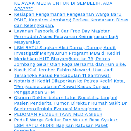
KE AWAK MEDIA UNTUK DI SEMBELIH, ADA
APA???”
Kesiapan Pengamanan Pengesahan Warga Baru
PSHT, Kapolres Jombang Periksa Kendaraan Dinas
dan Kelengkapan.
Layanan Pasporia di Car Free Day Magetan
Permudah Akses Pelayanan Keimigrasian bagi
Masyarakat
LSM RATU Siapkan Aksi Damai, Dorong Audit
Investigatif Menyeluruh Program MBG di Kediri
Meriahkan HUT Bhayangkara ke 79, Polres
Jombang Gelar Olah Raga Bersama dan Fun Bike.
Nasib Kiai Jember Fahim Mawardi Usai Jadi
Tersangka Kasus Pencabulan 11 Santriwati
Notaris di Kediri Dilaporkan ke Polres Kediri Kota,
“Pengacara Jalanan” Kawal Kasus Dugaan
Penggelapan SHM
Oknum Dokter belum lulus Specialis, tangani
Pasien Penderita Tumor, Direktur Rumah Sakit Dr
Soetomo,diminta Evaluasi Managemen
PEDOMAN PEMBERITAAN MEDIA SIBER
Peduli Warga Sekitar Dan Wujud Rasa Syukur,
LSM RATU KEDIRI Bagikan Ratusan Paket
Sembako