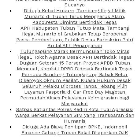
Sucahyo
Diduga Kebal Hukum, Tambang Ilegal Milik
Munarto di Tuban Terus Menggerus Alam,
Kapolresta Diminta Bertindak Tegas
APH Kabupaten Tuban Tutup Mata, Tambang
Ilegal Munarto di Grabakan Tetap Beroperasi
Pasca Pemberitaan, Publik Desak Bareskrim Polri
Ambil Alih Penanganan
Tulungagung Marak Bermunculan Toko Miras
Ilegal, Tokoh Agama Desak APH Bertindak Tegas
Dugaan Setoran 15 Persen Proyek APBD Tuban
Mencuat, Komisi I DPRD Didesak Bertindak Tegas
Pemuda Bandung Tulungagung Babak Belur
Dikeroyok Oknum Pesilat, Kuasa Hukum Desak
Seluruh Pelaku Diproses Tanpa Tebang Pilih
Layanan Pasporia di Car Free Day Magetan
Permudah Akses Pelayanan Keimigrasian bagi
Masyarakat
Satpas Satlantas Polres Kediri Kota Tuai Apresiasi
Warga Berkat Pelayanan SIM yang Transparan dan
Humanis
Diduga Ada Biaya Penitipan BPKB, Indomobil
Finance Cabang Tuban Bakal Dilaporkan OJK