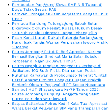
Pembuatan Panggung Siswa SMP N 5 Tuban di
Duga Tidak Sesuai RAB.
Pemkab Trenggalek Jalin Kerjasama dengan FISIP
Unair
Pemuda Bandung Tulungagung Babak Belur
Dikeroyok Oknum Pesilat, Kuasa Hukum Desak
Seluruh Pelaku Diproses Tanpa Tebang Pilih
Pisah Kenal Lurah Dukuh Sutorejo Berlangsung
Haru, Isak Tangis Warnai Perpisahan Isworo Andik
Sucahyo
Polres Jombang Patut Di Beri Apresiasi Karena
Berhasil Bongkar Sindikat Mafia Solar Subsidi
Terbesar di Nganjuk Jawa Timur.
Polres Nganjuk Tangkap Pengedar Okerbaya di
Jatikalen, 100 Butir Pil LL Diamankan Polisi.
Puluhan Karyawan di Probolinggo Terjerat ‘Lintah
Darat’, Aparat Diminta Bongkar Dugaan Praktik
Rentenir Oknum Pegawai di PT Secco Nusantara
Sambut HUT Bhayangkara ke-79 Tahun 2025,
Polres Jombang Kunjungi Anggota Yang Sakit,
Purna Polri dan Warakawuri.
Satpas Satlantas Polres Kediri Kota Tuai Apresiasi
Warga Berkat Pelayanan SIM yang Transparan dan