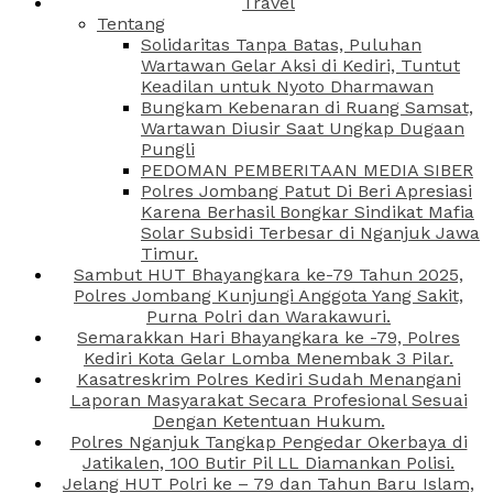
Travel
Tentang
Solidaritas Tanpa Batas, Puluhan
Wartawan Gelar Aksi di Kediri, Tuntut
Keadilan untuk Nyoto Dharmawan
Bungkam Kebenaran di Ruang Samsat,
Wartawan Diusir Saat Ungkap Dugaan
Pungli
PEDOMAN PEMBERITAAN MEDIA SIBER
Polres Jombang Patut Di Beri Apresiasi
Karena Berhasil Bongkar Sindikat Mafia
Solar Subsidi Terbesar di Nganjuk Jawa
Timur.
Sambut HUT Bhayangkara ke-79 Tahun 2025,
Polres Jombang Kunjungi Anggota Yang Sakit,
Purna Polri dan Warakawuri.
Semarakkan Hari Bhayangkara ke -79, Polres
Kediri Kota Gelar Lomba Menembak 3 Pilar.
Kasatreskrim Polres Kediri Sudah Menangani
Laporan Masyarakat Secara Profesional Sesuai
Dengan Ketentuan Hukum.
Polres Nganjuk Tangkap Pengedar Okerbaya di
Jatikalen, 100 Butir Pil LL Diamankan Polisi.
Jelang HUT Polri ke – 79 dan Tahun Baru Islam,