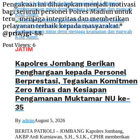
Pengakuan ini diharapkan menjadi motivasi
bagi seluruh personel Polres Madiun untuk
terus menjaga integritas dan memberikan
pelayanan terbaik kepada masyarakat.*
@pria/jgt-88.
Post Views:
6
JATIM
Kapolres Jombang Berikan
Penghargaan kepada Personel
Berprestasi, Tegaskan Komitmen
Zero Miras dan Kesiapan
Pengamanan Muktamar NU ke-
35
By
admin
August 5, 2026
BERITA PATROLI – JOMBANG Kapolres Jombang,
AKBP Ardi Kurniawan, S.H., S.I.K., CPHR memberikan