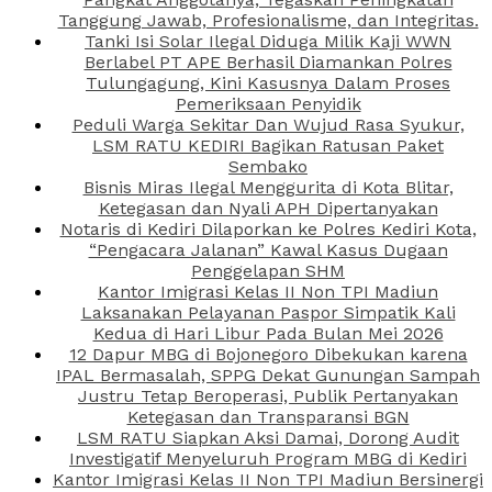
Tanggung Jawab, Profesionalisme, dan Integritas.
Tanki Isi Solar Ilegal Diduga Milik Kaji WWN
Berlabel PT APE Berhasil Diamankan Polres
Tulungagung, Kini Kasusnya Dalam Proses
Pemeriksaan Penyidik
Peduli Warga Sekitar Dan Wujud Rasa Syukur,
LSM RATU KEDIRI Bagikan Ratusan Paket
Sembako
Bisnis Miras Ilegal Menggurita di Kota Blitar,
Ketegasan dan Nyali APH Dipertanyakan
Notaris di Kediri Dilaporkan ke Polres Kediri Kota,
“Pengacara Jalanan” Kawal Kasus Dugaan
Penggelapan SHM
Kantor Imigrasi Kelas II Non TPI Madiun
Laksanakan Pelayanan Paspor Simpatik Kali
Kedua di Hari Libur Pada Bulan Mei 2026
12 Dapur MBG di Bojonegoro Dibekukan karena
IPAL Bermasalah, SPPG Dekat Gunungan Sampah
Justru Tetap Beroperasi, Publik Pertanyakan
Ketegasan dan Transparansi BGN
LSM RATU Siapkan Aksi Damai, Dorong Audit
Investigatif Menyeluruh Program MBG di Kediri
Kantor Imigrasi Kelas II Non TPI Madiun Bersinergi