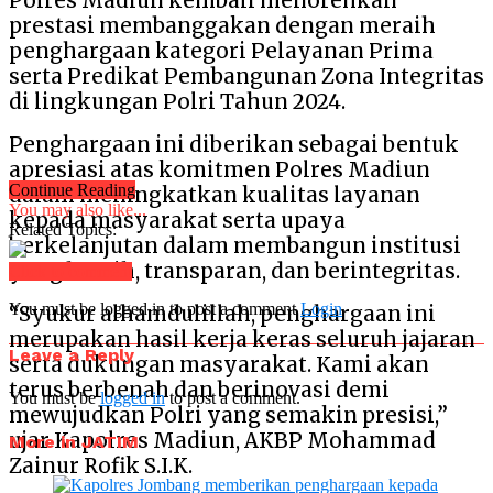
Polres Madiun kembali menorehkan
prestasi membanggakan dengan meraih
penghargaan kategori Pelayanan Prima
serta Predikat Pembangunan Zona Integritas
di lingkungan Polri Tahun 2024.
Penghargaan ini diberikan sebagai bentuk
apresiasi atas komitmen Polres Madiun
Continue Reading
dalam meningkatkan kualitas layanan
You may also like...
kepada masyarakat serta upaya
Related Topics:
berkelanjutan dalam membangun institusi
yang bersih, transparan, dan berintegritas.
Click to comment
You must be logged in to post a comment
Login
“Syukur alhamdulillah, penghargaan ini
merupakan hasil kerja keras seluruh jajaran
Leave a Reply
serta dukungan masyarakat. Kami akan
terus berbenah dan berinovasi demi
You must be
logged in
to post a comment.
mewujudkan Polri yang semakin presisi,”
ujar Kapolres Madiun, AKBP Mohammad
More in JATIM
Zainur Rofik S.I.K.