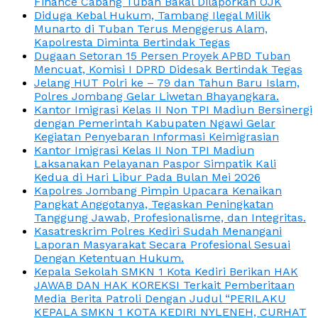
Finance Cabang Tuban Bakal Dilaporkan OJK
Diduga Kebal Hukum, Tambang Ilegal Milik
Munarto di Tuban Terus Menggerus Alam,
Kapolresta Diminta Bertindak Tegas
Dugaan Setoran 15 Persen Proyek APBD Tuban
Mencuat, Komisi I DPRD Didesak Bertindak Tegas
Jelang HUT Polri ke – 79 dan Tahun Baru Islam,
Polres Jombang Gelar Liwetan Bhayangkara.
Kantor Imigrasi Kelas II Non TPI Madiun Bersinergi
dengan Pemerintah Kabupaten Ngawi Gelar
Kegiatan Penyebaran Informasi Keimigrasian
Kantor Imigrasi Kelas II Non TPI Madiun
Laksanakan Pelayanan Paspor Simpatik Kali
Kedua di Hari Libur Pada Bulan Mei 2026
Kapolres Jombang Pimpin Upacara Kenaikan
Pangkat Anggotanya, Tegaskan Peningkatan
Tanggung Jawab, Profesionalisme, dan Integritas.
Kasatreskrim Polres Kediri Sudah Menangani
Laporan Masyarakat Secara Profesional Sesuai
Dengan Ketentuan Hukum.
Kepala Sekolah SMKN 1 Kota Kediri Berikan HAK
JAWAB DAN HAK KOREKSI Terkait Pemberitaan
Media Berita Patroli Dengan Judul “PERILAKU
KEPALA SMKN 1 KOTA KEDIRI NYLENEH, CURHAT