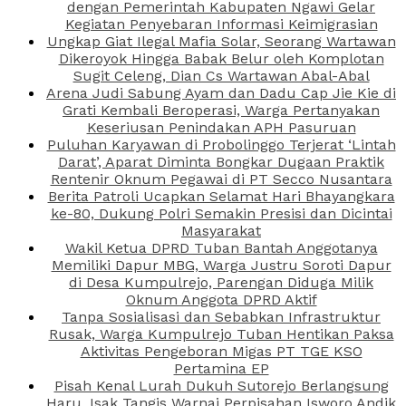
dengan Pemerintah Kabupaten Ngawi Gelar
Kegiatan Penyebaran Informasi Keimigrasian
Ungkap Giat Ilegal Mafia Solar, Seorang Wartawan
Dikeroyok Hingga Babak Belur oleh Komplotan
Sugit Celeng, Dian Cs Wartawan Abal-Abal
Arena Judi Sabung Ayam dan Dadu Cap Jie Kie di
Grati Kembali Beroperasi, Warga Pertanyakan
Keseriusan Penindakan APH Pasuruan
Puluhan Karyawan di Probolinggo Terjerat ‘Lintah
Darat’, Aparat Diminta Bongkar Dugaan Praktik
Rentenir Oknum Pegawai di PT Secco Nusantara
Berita Patroli Ucapkan Selamat Hari Bhayangkara
ke-80, Dukung Polri Semakin Presisi dan Dicintai
Masyarakat
Wakil Ketua DPRD Tuban Bantah Anggotanya
Memiliki Dapur MBG, Warga Justru Soroti Dapur
di Desa Kumpulrejo, Parengan Diduga Milik
Oknum Anggota DPRD Aktif
Tanpa Sosialisasi dan Sebabkan Infrastruktur
Rusak, Warga Kumpulrejo Tuban Hentikan Paksa
Aktivitas Pengeboran Migas PT TGE KSO
Pertamina EP
Pisah Kenal Lurah Dukuh Sutorejo Berlangsung
Haru, Isak Tangis Warnai Perpisahan Isworo Andik