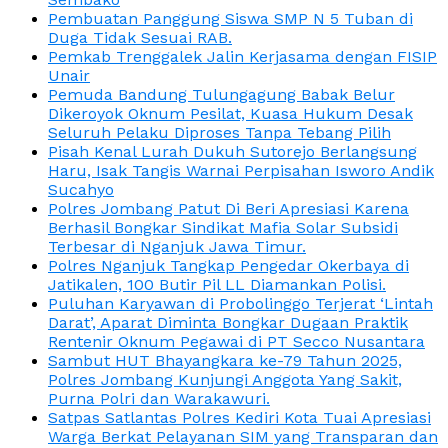
Pembuatan Panggung Siswa SMP N 5 Tuban di
Duga Tidak Sesuai RAB.
Pemkab Trenggalek Jalin Kerjasama dengan FISIP
Unair
Pemuda Bandung Tulungagung Babak Belur
Dikeroyok Oknum Pesilat, Kuasa Hukum Desak
Seluruh Pelaku Diproses Tanpa Tebang Pilih
Pisah Kenal Lurah Dukuh Sutorejo Berlangsung
Haru, Isak Tangis Warnai Perpisahan Isworo Andik
Sucahyo
Polres Jombang Patut Di Beri Apresiasi Karena
Berhasil Bongkar Sindikat Mafia Solar Subsidi
Terbesar di Nganjuk Jawa Timur.
Polres Nganjuk Tangkap Pengedar Okerbaya di
Jatikalen, 100 Butir Pil LL Diamankan Polisi.
Puluhan Karyawan di Probolinggo Terjerat ‘Lintah
Darat’, Aparat Diminta Bongkar Dugaan Praktik
Rentenir Oknum Pegawai di PT Secco Nusantara
Sambut HUT Bhayangkara ke-79 Tahun 2025,
Polres Jombang Kunjungi Anggota Yang Sakit,
Purna Polri dan Warakawuri.
Satpas Satlantas Polres Kediri Kota Tuai Apresiasi
Warga Berkat Pelayanan SIM yang Transparan dan