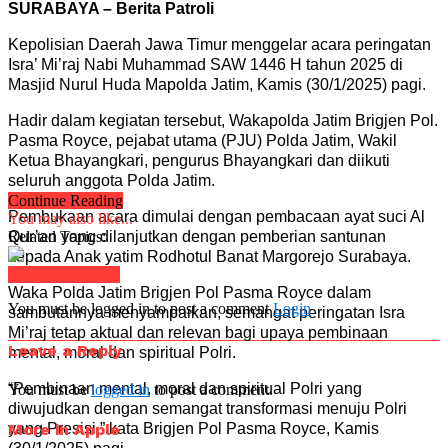
SURABAYA – Berita Patroli
Kepolisian Daerah Jawa Timur menggelar acara peringatan
Isra’ Mi’raj Nabi Muhammad SAW 1446 H tahun 2025 di
Masjid Nurul Huda Mapolda Jatim, Kamis (30/1/2025) pagi.
Hadir dalam kegiatan tersebut, Wakapolda Jatim Brigjen Pol.
Pasma Royce, pejabat utama (PJU) Polda Jatim, Wakil
Ketua Bhayangkari, pengurus Bhayangkari dan diikuti
seluruh anggota Polda Jatim.
Continue Reading
Pembukaan acara dimulai dengan pembacaan ayat suci Al
You may also like...
Qur’an yang dilanjutkan dengan pemberian santunan
Related Topics:
kepada Anak yatim Rodhotul Banat Margorejo Surabaya.
Click to comment
Waka Polda Jatim Brigjen Pol Pasma Royce dalam
You must be logged in to post a comment
Login
sambutannya menyampaikan, semangat peringatan Isra
Mi’raj tetap aktual dan relevan bagi upaya pembinaan
Leave a Reply
mental, moral dan spiritual Polri.
“Pembinaan mental, moral dan spiritual Polri yang
You must be
logged in
to post a comment.
diwujudkan dengan semangat transformasi menuju Polri
More in Apple
yang Presisi,” kata Brigjen Pol Pasma Royce, Kamis