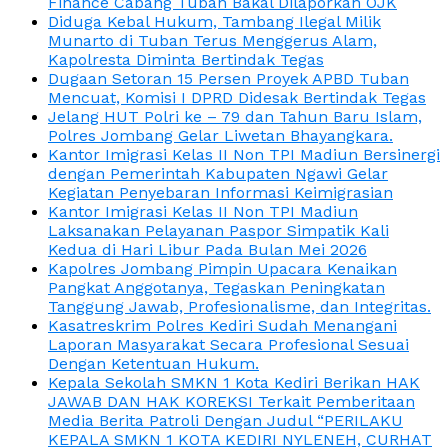
Finance Cabang Tuban Bakal Dilaporkan OJK
Diduga Kebal Hukum, Tambang Ilegal Milik
Munarto di Tuban Terus Menggerus Alam,
Kapolresta Diminta Bertindak Tegas
Dugaan Setoran 15 Persen Proyek APBD Tuban
Mencuat, Komisi I DPRD Didesak Bertindak Tegas
Jelang HUT Polri ke – 79 dan Tahun Baru Islam,
Polres Jombang Gelar Liwetan Bhayangkara.
Kantor Imigrasi Kelas II Non TPI Madiun Bersinergi
dengan Pemerintah Kabupaten Ngawi Gelar
Kegiatan Penyebaran Informasi Keimigrasian
Kantor Imigrasi Kelas II Non TPI Madiun
Laksanakan Pelayanan Paspor Simpatik Kali
Kedua di Hari Libur Pada Bulan Mei 2026
Kapolres Jombang Pimpin Upacara Kenaikan
Pangkat Anggotanya, Tegaskan Peningkatan
Tanggung Jawab, Profesionalisme, dan Integritas.
Kasatreskrim Polres Kediri Sudah Menangani
Laporan Masyarakat Secara Profesional Sesuai
Dengan Ketentuan Hukum.
Kepala Sekolah SMKN 1 Kota Kediri Berikan HAK
JAWAB DAN HAK KOREKSI Terkait Pemberitaan
Media Berita Patroli Dengan Judul “PERILAKU
KEPALA SMKN 1 KOTA KEDIRI NYLENEH, CURHAT