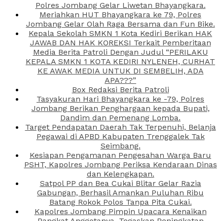
Polres Jombang Gelar Liwetan Bhayangkara.
Meriahkan HUT Bhayangkara ke 79, Polres
Jombang Gelar Olah Raga Bersama dan Fun Bike.
Kepala Sekolah SMKN 1 Kota Kediri Berikan HAK
JAWAB DAN HAK KOREKSI Terkait Pemberitaan
Media Berita Patroli Dengan Judul “PERILAKU
KEPALA SMKN 1 KOTA KEDIRI NYLENEH, CURHAT
KE AWAK MEDIA UNTUK DI SEMBELIH, ADA
APA???”
Box Redaksi Berita Patroli
Tasyakuran Hari Bhayangkara ke -79, Polres
Jombang Berikan Penghargaan kepada Bupati,
Dandim dan Pemenang Lomba.
Target Pendapatan Daerah Tak Terpenuhi, Belanja
Pegawai di APBD Kabupaten Trenggalek Tak
Seimbang.
Kesiapan Pengamanan Pengesahan Warga Baru
PSHT, Kapolres Jombang Periksa Kendaraan Dinas
dan Kelengkapan.
Satpol PP dan Bea Cukai Blitar Gelar Razia
Gabungan, Berhasil Amankan Puluhan Ribu
Batang Rokok Polos Tanpa Pita Cukai.
Kapolres Jombang Pimpin Upacara Kenaikan
Pangkat Anggotanya, Tegaskan Peningkatan