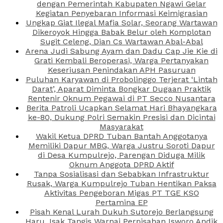
dengan Pemerintah Kabupaten Ngawi Gelar
Kegiatan Penyebaran Informasi Keimigrasian
Ungkap Giat Ilegal Mafia Solar, Seorang Wartawan
Dikeroyok Hingga Babak Belur oleh Komplotan
Sugit Celeng, Dian Cs Wartawan Abal-Abal
Arena Judi Sabung Ayam dan Dadu Cap Jie Kie di
Grati Kembali Beroperasi, Warga Pertanyakan
Keseriusan Penindakan APH Pasuruan
Puluhan Karyawan di Probolinggo Terjerat ‘Lintah
Darat’, Aparat Diminta Bongkar Dugaan Praktik
Rentenir Oknum Pegawai di PT Secco Nusantara
Berita Patroli Ucapkan Selamat Hari Bhayangkara
ke-80, Dukung Polri Semakin Presisi dan Dicintai
Masyarakat
Wakil Ketua DPRD Tuban Bantah Anggotanya
Memiliki Dapur MBG, Warga Justru Soroti Dapur
di Desa Kumpulrejo, Parengan Diduga Milik
Oknum Anggota DPRD Aktif
Tanpa Sosialisasi dan Sebabkan Infrastruktur
Rusak, Warga Kumpulrejo Tuban Hentikan Paksa
Aktivitas Pengeboran Migas PT TGE KSO
Pertamina EP
Pisah Kenal Lurah Dukuh Sutorejo Berlangsung
Haru, Isak Tangis Warnai Perpisahan Isworo Andik