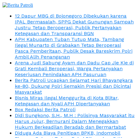
12 Dapur MBG di Bojonegoro Dibekukan karena
IPAL Bermasalah, SPPG Dekat Gunungan Sampah
Justru Tetap Beroperasi, Publik Pertanyakan
Ketegasan dan Transparansi BGN
APH Kabupaten Tuban Tutup Mata, Tambang
Ilegal Munarto di Grabakan Tetap Beroperasi
Pasca Pemberitaan, Publik Desak Bareskrim Polri
Ambil Alih Penanganan
Arena Judi Sabung Ayam dan Dadu Cap Jie Kie di
Grati Kembali Beroperasi, Warga Pertanyakan
Keseriusan Penindakan APH Pasuruan
Berita Patroli Ucapkan Selamat Hari Bhayangkara
ke-80, Dukung Polri Semakin Presisi dan Dicintai
Masyarakat
Bisnis Miras Ilegal Menggurita di Kota Blitar,
Ketegasan dan Nyali APH Dipertanyakan
Box Redaksi Berita Patroli
Didi Sungkono, S.H., M.H : Polisinya Masyarakat itu
Harus Jujur, Bernurani Dalam Menegakkan
Hukum Berkeadilan Beradab dan Bermartabat
Diduga Ada Biaya Penitipan BPKB, Indomobil