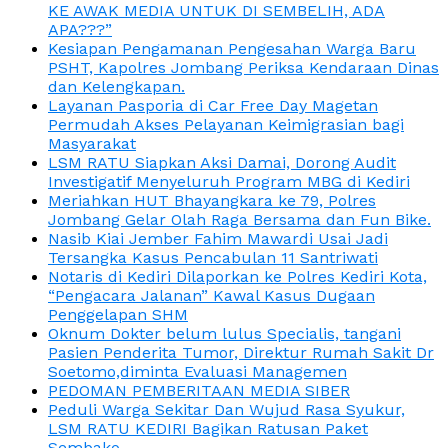
KE AWAK MEDIA UNTUK DI SEMBELIH, ADA
APA???”
Kesiapan Pengamanan Pengesahan Warga Baru
PSHT, Kapolres Jombang Periksa Kendaraan Dinas
dan Kelengkapan.
Layanan Pasporia di Car Free Day Magetan
Permudah Akses Pelayanan Keimigrasian bagi
Masyarakat
LSM RATU Siapkan Aksi Damai, Dorong Audit
Investigatif Menyeluruh Program MBG di Kediri
Meriahkan HUT Bhayangkara ke 79, Polres
Jombang Gelar Olah Raga Bersama dan Fun Bike.
Nasib Kiai Jember Fahim Mawardi Usai Jadi
Tersangka Kasus Pencabulan 11 Santriwati
Notaris di Kediri Dilaporkan ke Polres Kediri Kota,
“Pengacara Jalanan” Kawal Kasus Dugaan
Penggelapan SHM
Oknum Dokter belum lulus Specialis, tangani
Pasien Penderita Tumor, Direktur Rumah Sakit Dr
Soetomo,diminta Evaluasi Managemen
PEDOMAN PEMBERITAAN MEDIA SIBER
Peduli Warga Sekitar Dan Wujud Rasa Syukur,
LSM RATU KEDIRI Bagikan Ratusan Paket
Sembako