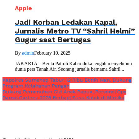
Apple
Jadi Korban Ledakan Kapal,
Jurnalis Metro TV “Sahril Helmi”
Gugur saat Bertugas
By
admin
February 10, 2025
JAKARTA – Berita Patroli Kabar duka tengah menyelimuti
dunia pers Tanah Air. Seorang jurnalis bernama Sahril...
Kapolres Sumenep Tabur 12 Ribu Benih Ikan, Dukung
Program Ketahanan Pangan
Dukung Pemenuhan Gizi Anak Papua, Personel Ops
Damai Cartenz-2025 Berbagi Susu Kotak di Mimika