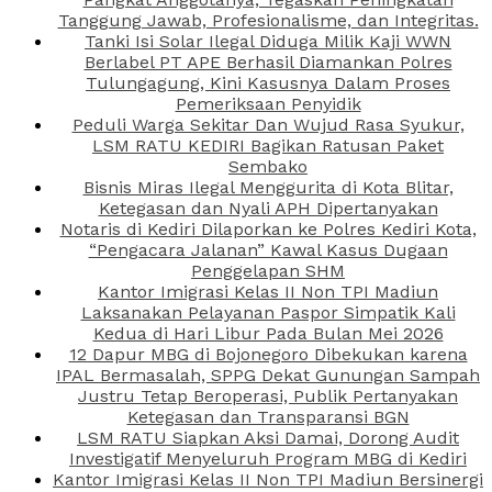
Tanggung Jawab, Profesionalisme, dan Integritas.
Tanki Isi Solar Ilegal Diduga Milik Kaji WWN
Berlabel PT APE Berhasil Diamankan Polres
Tulungagung, Kini Kasusnya Dalam Proses
Pemeriksaan Penyidik
Peduli Warga Sekitar Dan Wujud Rasa Syukur,
LSM RATU KEDIRI Bagikan Ratusan Paket
Sembako
Bisnis Miras Ilegal Menggurita di Kota Blitar,
Ketegasan dan Nyali APH Dipertanyakan
Notaris di Kediri Dilaporkan ke Polres Kediri Kota,
“Pengacara Jalanan” Kawal Kasus Dugaan
Penggelapan SHM
Kantor Imigrasi Kelas II Non TPI Madiun
Laksanakan Pelayanan Paspor Simpatik Kali
Kedua di Hari Libur Pada Bulan Mei 2026
12 Dapur MBG di Bojonegoro Dibekukan karena
IPAL Bermasalah, SPPG Dekat Gunungan Sampah
Justru Tetap Beroperasi, Publik Pertanyakan
Ketegasan dan Transparansi BGN
LSM RATU Siapkan Aksi Damai, Dorong Audit
Investigatif Menyeluruh Program MBG di Kediri
Kantor Imigrasi Kelas II Non TPI Madiun Bersinergi