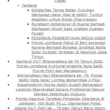
Travel
Tentang
Solidaritas Tanpa Batas, Puluhan
Wartawan Gelar Aksi di Kediri, Tuntut
Keadilan untuk Nyoto Dharmawan
Bungkam Kebenaran di Ruang Samsat,
Wartawan Diusir Saat Ungkap Dugaan
Pungli
PEDOMAN PEMBERITAAN MEDIA SIBER
Polres Jombang Patut Di Beri Apresiasi
Karena Berhasil Bongkar Sindikat Mafia
Solar Subsidi Terbesar di Nganjuk Jawa
Timur.
Sambut HUT Bhayangkara ke-79 Tahun 2025,
Polres Jombang Kunjungi Anggota Yang Sakit,
Purna Polri dan Warakawuri.
Semarakkan Hari Bhayangkara ke -79, Polres
Kediri Kota Gelar Lomba Menembak 3 Pilar.
Kasatreskrim Polres Kediri Sudah Menangani
Laporan Masyarakat Secara Profesional Sesuai
Dengan Ketentuan Hukum.
Polres Nganjuk Tangkap Pengedar Okerbaya di
Jatikalen, 100 Butir Pil LL Diamankan Polisi.
Jelang HUT Polri ke – 79 dan Tahun Baru Islam,