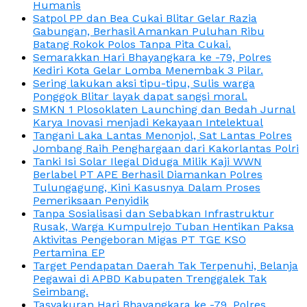
Humanis
Satpol PP dan Bea Cukai Blitar Gelar Razia
Gabungan, Berhasil Amankan Puluhan Ribu
Batang Rokok Polos Tanpa Pita Cukai.
Semarakkan Hari Bhayangkara ke -79, Polres
Kediri Kota Gelar Lomba Menembak 3 Pilar.
Sering lakukan aksi tipu-tipu, Sulis warga
Ponggok Blitar layak dapat sangsi moral.
SMKN 1 Plosoklaten Launching dan Bedah Jurnal
Karya Inovasi menjadi Kekayaan Intelektual
Tangani Laka Lantas Menonjol, Sat Lantas Polres
Jombang Raih Penghargaan dari Kakorlantas Polri
Tanki Isi Solar Ilegal Diduga Milik Kaji WWN
Berlabel PT APE Berhasil Diamankan Polres
Tulungagung, Kini Kasusnya Dalam Proses
Pemeriksaan Penyidik
Tanpa Sosialisasi dan Sebabkan Infrastruktur
Rusak, Warga Kumpulrejo Tuban Hentikan Paksa
Aktivitas Pengeboran Migas PT TGE KSO
Pertamina EP
Target Pendapatan Daerah Tak Terpenuhi, Belanja
Pegawai di APBD Kabupaten Trenggalek Tak
Seimbang.
Tasyakuran Hari Bhayangkara ke -79, Polres