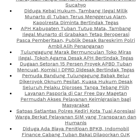
Sucahyo
Diduga Kebal Hukum, Tambang Ilegal Milik
Munarto di Tuban Terus Menggerus Alam,
Kapolresta Diminta Bertindak Tegas
APH Kabupaten Tuban Tutup Mata, Tambang
Ilegal Munarto di Grabakan Tetap Beroperasi
Pasca Pemberitaan, Publik Desak Bareskrim Polri
Ambil Alih Penanganan
Tulungagung Marak Bermunculan Toko Miras
Ilegal, Tokoh Agama Desak APH Bertindak Tegas
Dugaan Setoran 15 Persen Proyek APBD Tuban
Mencuat, Komisi I DPRD Didesak Bertindak Tegas
Pemuda Bandung Tulungagung Babak Belur
Dikeroyok Oknum Pesilat, Kuasa Hukum Desak
Seluruh Pelaku Diproses Tanpa Tebang Pilih
Layanan Pasporia di Car Free Day Magetan
Permudah Akses Pelayanan Keimigrasian bagi
Masyarakat
Satpas Satlantas Polres Kediri Kota Tuai Apresiasi
Warga Berkat Pelayanan SIM yang Transparan dan
Humanis
Diduga Ada Biaya Penitipan BPKB, Indomobil
Finance Cabang Tuban Bakal Dilaporkan OJK