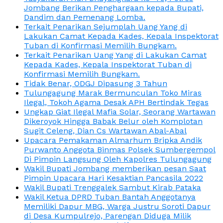
Jombang Berikan Penghargaan kepada Bupati,
Dandim dan Pemenang Lomba.
Terkait Penarikan Sejumplah Uang Yang di
Lakukan Camat Kepada Kades, Kepala Inspektorat
Tuban di Konfirmasi Memilih Bungkam.
Terkait Penarikan Uang Yang di Lakukan Camat
Kepada Kades, Kepala Inspektorat Tuban di
Konfirmasi Memilih Bungkam.
Tidak Benar, ODGJ Dipasung 3 Tahun
Tulungagung Marak Bermunculan Toko Miras
Ilegal, Tokoh Agama Desak APH Bertindak Tegas
Ungkap Giat Ilegal Mafia Solar, Seorang Wartawan
Dikeroyok Hingga Babak Belur oleh Komplotan
Sugit Celeng, Dian Cs Wartawan Abal-Abal
Upacara Pemakaman Almarhum Bripka Andik
Purwanto Anggota Binmas Polsek Sumbergempol
Di Pimpin Langsung Oleh Kapolres Tulungagung
Wakil Bupati Jombang memberikan pesan Saat
Pimpin Upacara Hari Kesaktian Pancasila 2022
Wakil Bupati Trenggalek Sambut Kirab Pataka
Wakil Ketua DPRD Tuban Bantah Anggotanya
Memiliki Dapur MBG, Warga Justru Soroti Dapur
di Desa Kumpulrejo, Parengan Diduga Milik