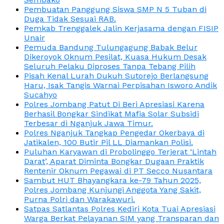
Pembuatan Panggung Siswa SMP N 5 Tuban di
Duga Tidak Sesuai RAB.
Pemkab Trenggalek Jalin Kerjasama dengan FISIP
Unair
Pemuda Bandung Tulungagung Babak Belur
Dikeroyok Oknum Pesilat, Kuasa Hukum Desak
Seluruh Pelaku Diproses Tanpa Tebang Pilih
Pisah Kenal Lurah Dukuh Sutorejo Berlangsung
Haru, Isak Tangis Warnai Perpisahan Isworo Andik
Sucahyo
Polres Jombang Patut Di Beri Apresiasi Karena
Berhasil Bongkar Sindikat Mafia Solar Subsidi
Terbesar di Nganjuk Jawa Timur.
Polres Nganjuk Tangkap Pengedar Okerbaya di
Jatikalen, 100 Butir Pil LL Diamankan Polisi.
Puluhan Karyawan di Probolinggo Terjerat ‘Lintah
Darat’, Aparat Diminta Bongkar Dugaan Praktik
Rentenir Oknum Pegawai di PT Secco Nusantara
Sambut HUT Bhayangkara ke-79 Tahun 2025,
Polres Jombang Kunjungi Anggota Yang Sakit,
Purna Polri dan Warakawuri.
Satpas Satlantas Polres Kediri Kota Tuai Apresiasi
Warga Berkat Pelayanan SIM yang Transparan dan