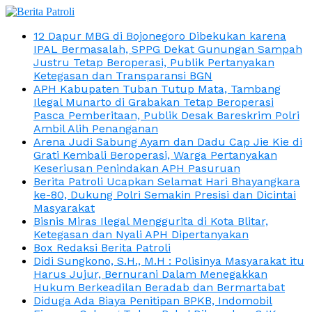
12 Dapur MBG di Bojonegoro Dibekukan karena
IPAL Bermasalah, SPPG Dekat Gunungan Sampah
Justru Tetap Beroperasi, Publik Pertanyakan
Ketegasan dan Transparansi BGN
APH Kabupaten Tuban Tutup Mata, Tambang
Ilegal Munarto di Grabakan Tetap Beroperasi
Pasca Pemberitaan, Publik Desak Bareskrim Polri
Ambil Alih Penanganan
Arena Judi Sabung Ayam dan Dadu Cap Jie Kie di
Grati Kembali Beroperasi, Warga Pertanyakan
Keseriusan Penindakan APH Pasuruan
Berita Patroli Ucapkan Selamat Hari Bhayangkara
ke-80, Dukung Polri Semakin Presisi dan Dicintai
Masyarakat
Bisnis Miras Ilegal Menggurita di Kota Blitar,
Ketegasan dan Nyali APH Dipertanyakan
Box Redaksi Berita Patroli
Didi Sungkono, S.H., M.H : Polisinya Masyarakat itu
Harus Jujur, Bernurani Dalam Menegakkan
Hukum Berkeadilan Beradab dan Bermartabat
Diduga Ada Biaya Penitipan BPKB, Indomobil