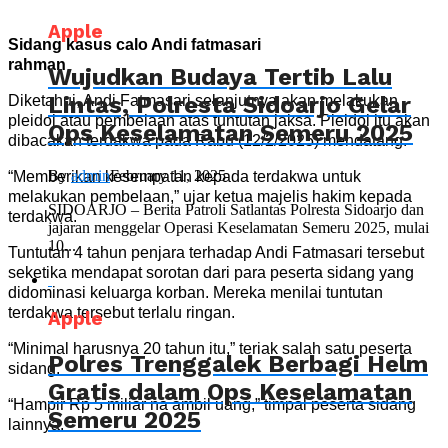
Apple
Sidang kasus calo Andi fatmasari
rahman
Wujudkan Budaya Tertib Lalu
Lintas, Polresta Sidoarjo Gelar
Diketahui, Andi Fatmasari selanjutnya akan melakukan
pleidoi atau pembelaan atas tuntutan jaksa. Pleidoi itu akan
Ops Keselamatan Semeru 2025
dibacakan terdakwa pada Rabu (12/2/2025) mendatang.
By
admin
February 11, 2025
“Memberikan kesempatan kepada terdakwa untuk
melakukan pembelaan,” ujar ketua majelis hakim kepada
SIDOARJO – Berita Patroli Satlantas Polresta Sidoarjo dan
terdakwa.
jajaran menggelar Operasi Keselamatan Semeru 2025, mulai
10...
Tuntutan 4 tahun penjara terhadap Andi Fatmasari tersebut
seketika mendapat sorotan dari para peserta sidang yang
didominasi keluarga korban. Mereka menilai tuntutan
terdakwa tersebut terlalu ringan.
Apple
“Minimal harusnya 20 tahun itu,” teriak salah satu peserta
Polres Trenggalek Berbagi Helm
sidang.
Gratis dalam Ops Keselamatan
“Hampir Rp 5 miliar na ambil uang,” timpal peserta sidang
Semeru 2025
lainnya.