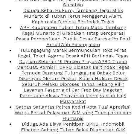
Sucahyo
Diduga Kebal Hukum, Tambang Ilegal Milik
Munarto di Tuban Terus Menggerus Alam,
Kapolresta Diminta Bertindak Tegas
APH Kabupaten Tuban Tutup Mata, Tambang
Ilegal Munarto di Grabakan Tetap Beroperasi
Pasca Pemberitaan, Publik Desak Bareskrim Polri
Ambil Alih Penanganan
Tulungagung Marak Bermunculan Toko Miras
Ilegal, Tokoh Agama Desak APH Bertindak Tegas
Dugaan Setoran 15 Persen Proyek APBD Tuban
Mencuat, Komisi I DPRD Didesak Bertindak Tegas
Pemuda Bandung Tulungagung Babak Belur
Dikeroyok Oknum Pesilat, Kuasa Hukum Desak
Seluruh Pelaku Diproses Tanpa Tebang Pilih
Layanan Pasporia di Car Free Day Magetan
Permudah Akses Pelayanan Keimigrasian bagi
Masyarakat
Satpas Satlantas Polres Kediri Kota Tuai Apresiasi
Warga Berkat Pelayanan SIM yang Transparan dan
Humanis
Diduga Ada Biaya Penitipan BPKB, Indomobil
Finance Cabang Tuban Bakal Dilaporkan OJK