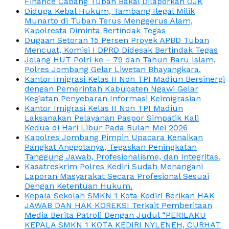
Finance Cabang Tuban Bakal Dilaporkan OJK
Diduga Kebal Hukum, Tambang Ilegal Milik
Munarto di Tuban Terus Menggerus Alam,
Kapolresta Diminta Bertindak Tegas
Dugaan Setoran 15 Persen Proyek APBD Tuban
Mencuat, Komisi I DPRD Didesak Bertindak Tegas
Jelang HUT Polri ke – 79 dan Tahun Baru Islam,
Polres Jombang Gelar Liwetan Bhayangkara.
Kantor Imigrasi Kelas II Non TPI Madiun Bersinergi
dengan Pemerintah Kabupaten Ngawi Gelar
Kegiatan Penyebaran Informasi Keimigrasian
Kantor Imigrasi Kelas II Non TPI Madiun
Laksanakan Pelayanan Paspor Simpatik Kali
Kedua di Hari Libur Pada Bulan Mei 2026
Kapolres Jombang Pimpin Upacara Kenaikan
Pangkat Anggotanya, Tegaskan Peningkatan
Tanggung Jawab, Profesionalisme, dan Integritas.
Kasatreskrim Polres Kediri Sudah Menangani
Laporan Masyarakat Secara Profesional Sesuai
Dengan Ketentuan Hukum.
Kepala Sekolah SMKN 1 Kota Kediri Berikan HAK
JAWAB DAN HAK KOREKSI Terkait Pemberitaan
Media Berita Patroli Dengan Judul “PERILAKU
KEPALA SMKN 1 KOTA KEDIRI NYLENEH, CURHAT