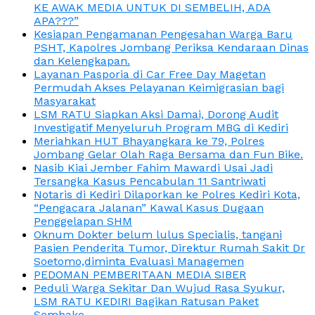
KE AWAK MEDIA UNTUK DI SEMBELIH, ADA
APA???”
Kesiapan Pengamanan Pengesahan Warga Baru
PSHT, Kapolres Jombang Periksa Kendaraan Dinas
dan Kelengkapan.
Layanan Pasporia di Car Free Day Magetan
Permudah Akses Pelayanan Keimigrasian bagi
Masyarakat
LSM RATU Siapkan Aksi Damai, Dorong Audit
Investigatif Menyeluruh Program MBG di Kediri
Meriahkan HUT Bhayangkara ke 79, Polres
Jombang Gelar Olah Raga Bersama dan Fun Bike.
Nasib Kiai Jember Fahim Mawardi Usai Jadi
Tersangka Kasus Pencabulan 11 Santriwati
Notaris di Kediri Dilaporkan ke Polres Kediri Kota,
“Pengacara Jalanan” Kawal Kasus Dugaan
Penggelapan SHM
Oknum Dokter belum lulus Specialis, tangani
Pasien Penderita Tumor, Direktur Rumah Sakit Dr
Soetomo,diminta Evaluasi Managemen
PEDOMAN PEMBERITAAN MEDIA SIBER
Peduli Warga Sekitar Dan Wujud Rasa Syukur,
LSM RATU KEDIRI Bagikan Ratusan Paket
Sembako