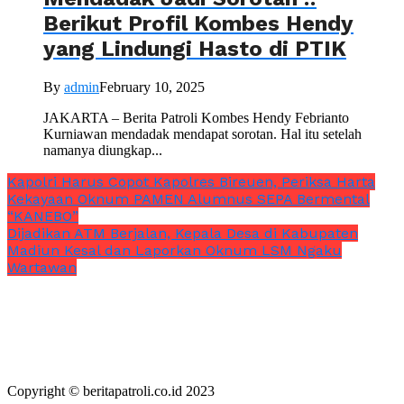
Berikut Profil Kombes Hendy
yang Lindungi Hasto di PTIK
By
admin
February 10, 2025
JAKARTA – Berita Patroli Kombes Hendy Febrianto
Kurniawan mendadak mendapat sorotan. Hal itu setelah
namanya diungkap...
Kapolri Harus Copot Kapolres Bireuen, Periksa Harta
Kekayaan Oknum PAMEN Alumnus SEPA Bermental
“KANEBO”
Dijadikan ATM Berjalan, Kepala Desa di Kabupaten
Madiun Kesal dan Laporkan Oknum LSM Ngaku
Wartawan
Copyright © beritapatroli.co.id 2023