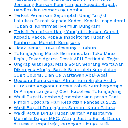
Jombang Berikan Penghargaan kepada Bupati,
Dandim dan Pemenang Lomba.
Terkait Penarikan Sejumplah Uang Yang di
Lakukan Camat Kepada Kades, Kepala Inspektorat
Tuban di Konfirmasi Memilih Bungkam.
Terkait Penarikan Uang Yang di Lakukan Camat
Kepada Kades, Kepala Inspektorat Tuban di
Konfirmasi Memilih Bungkam.
Tidak Benar, ODGJ Dipasung 3 Tahun
Tulungagung Marak Bermunculan Toko Miras
Ilegal, Tokoh Agama Desak APH Bertindak Tegas
Ungkap Giat Ilegal Mafia Solar, Seorang Wartawan
Dikeroyok Hingga Babak Belur oleh Komplotan
Sugit Celeng, Dian Cs Wartawan Abal-Abal
Upacara Pemakaman Almarhum Bripka Andik
Purwanto Anggota Binmas Polsek Sumbergempol
Di Pimpin Langsung Oleh Kapolres Tulungagung
Wakil Bupati Jombang memberikan pesan Saat
Pimpin Upacara Hari Kesaktian Pancasila 2022
Wakil Bupati Trenggalek Sambut Kirab Pataka
Wakil Ketua DPRD Tuban Bantah Anggotanya
Memiliki Dapur MBG, Warga Justru Soroti Dapur
di Desa Kumpulrejo, Parengan Diduga Milik