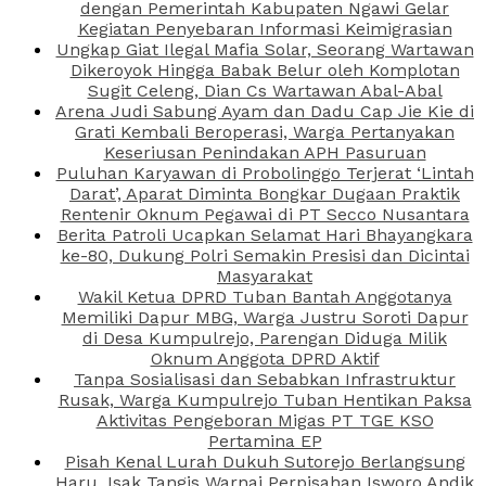
dengan Pemerintah Kabupaten Ngawi Gelar
Kegiatan Penyebaran Informasi Keimigrasian
Ungkap Giat Ilegal Mafia Solar, Seorang Wartawan
Dikeroyok Hingga Babak Belur oleh Komplotan
Sugit Celeng, Dian Cs Wartawan Abal-Abal
Arena Judi Sabung Ayam dan Dadu Cap Jie Kie di
Grati Kembali Beroperasi, Warga Pertanyakan
Keseriusan Penindakan APH Pasuruan
Puluhan Karyawan di Probolinggo Terjerat ‘Lintah
Darat’, Aparat Diminta Bongkar Dugaan Praktik
Rentenir Oknum Pegawai di PT Secco Nusantara
Berita Patroli Ucapkan Selamat Hari Bhayangkara
ke-80, Dukung Polri Semakin Presisi dan Dicintai
Masyarakat
Wakil Ketua DPRD Tuban Bantah Anggotanya
Memiliki Dapur MBG, Warga Justru Soroti Dapur
di Desa Kumpulrejo, Parengan Diduga Milik
Oknum Anggota DPRD Aktif
Tanpa Sosialisasi dan Sebabkan Infrastruktur
Rusak, Warga Kumpulrejo Tuban Hentikan Paksa
Aktivitas Pengeboran Migas PT TGE KSO
Pertamina EP
Pisah Kenal Lurah Dukuh Sutorejo Berlangsung
Haru, Isak Tangis Warnai Perpisahan Isworo Andik