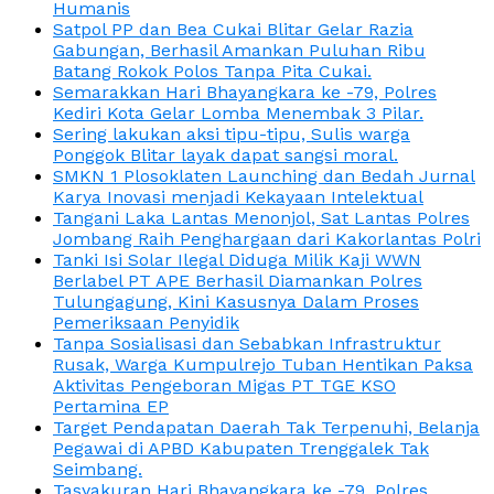
Humanis
Satpol PP dan Bea Cukai Blitar Gelar Razia
Gabungan, Berhasil Amankan Puluhan Ribu
Batang Rokok Polos Tanpa Pita Cukai.
Semarakkan Hari Bhayangkara ke -79, Polres
Kediri Kota Gelar Lomba Menembak 3 Pilar.
Sering lakukan aksi tipu-tipu, Sulis warga
Ponggok Blitar layak dapat sangsi moral.
SMKN 1 Plosoklaten Launching dan Bedah Jurnal
Karya Inovasi menjadi Kekayaan Intelektual
Tangani Laka Lantas Menonjol, Sat Lantas Polres
Jombang Raih Penghargaan dari Kakorlantas Polri
Tanki Isi Solar Ilegal Diduga Milik Kaji WWN
Berlabel PT APE Berhasil Diamankan Polres
Tulungagung, Kini Kasusnya Dalam Proses
Pemeriksaan Penyidik
Tanpa Sosialisasi dan Sebabkan Infrastruktur
Rusak, Warga Kumpulrejo Tuban Hentikan Paksa
Aktivitas Pengeboran Migas PT TGE KSO
Pertamina EP
Target Pendapatan Daerah Tak Terpenuhi, Belanja
Pegawai di APBD Kabupaten Trenggalek Tak
Seimbang.
Tasyakuran Hari Bhayangkara ke -79, Polres