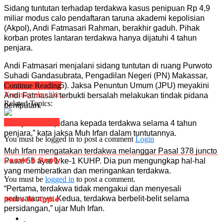
Sidang tuntutan terhadap terdakwa kasus penipuan Rp 4,9
miliar modus calo pendaftaran taruna akademi kepolisian
(Akpol), Andi Fatmasari Rahman, berakhir gaduh. Pihak
korban protes lantaran terdakwa hanya dijatuhi 4 tahun
penjara.
Andi Fatmasari menjalani sidang tuntutan di ruang Purwoto
Suhadi Gandasubrata, Pengadilan Negeri (PN) Makassar,
Senin (10/2/2025). Jaksa Penuntun Umum (JPU) meyakini
Continue Reading
You may also like...
Andi Fatmasari terbukti bersalah melakukan tindak pidana
Related Topics:
peniputan.
Click to comment
“Menjatuhkan pidana kepada terdakwa selama 4 tahun
penjara,” kata jaksa Muh Irfan dalam tuntutannya.
You must be logged in to post a comment
Login
Muh Irfan mengatakan terdakwa melanggar Pasal 378 juncto
Leave a Reply
Pasal 55 ayat 1 ke-1 KUHP. Dia pun mengungkap hal-hal
yang memberatkan dan meringankan terdakwa.
You must be
logged in
to post a comment.
“Pertama, terdakwa tidak mengakui dan menyesali
More in Apple
perbuatannya. Kedua, terdakwa berbelit-belit selama
persidangan,” ujar Muh Irfan.