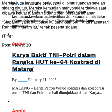
Mereka juga langsung berkumpul di pintu ruangan setelah
By
admin
February 11, 2025
sidang ditutup. Mereka kemudian menyoraki terdakwa saat
TRENGGALEK – Berita Patroli Menciptakan
dibawa keluar ruangan sidang oleh penjaga tahanan.
keamanan,keselamatan,ketertiban dan kelancaran lalu lintas
(Kamseltibcarlantas), Polres Trenggalek Polda Jatim
“Siapapun yang ikut pakai itu uang dari Sari (Andi Fatmasari
menggelar...
Rahman), haram itu,” teriak peserta sidang.
(Tim)
Apple
Post Views:
20
Karya Bakti TNI-Polri dalam
Rangka HUT ke-64 Kostrad di
Malang
By
admin
February 11, 2025
MALANG – Berita Patroli Wujud soliditas dan kolaborasi
antara TNI dan Polri kembali ditunjukkan dalam Karya...
Apple