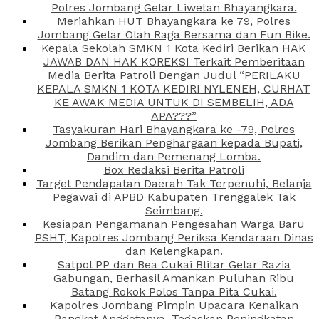
Polres Jombang Gelar Liwetan Bhayangkara.
Meriahkan HUT Bhayangkara ke 79, Polres
Jombang Gelar Olah Raga Bersama dan Fun Bike.
Kepala Sekolah SMKN 1 Kota Kediri Berikan HAK
JAWAB DAN HAK KOREKSI Terkait Pemberitaan
Media Berita Patroli Dengan Judul “PERILAKU
KEPALA SMKN 1 KOTA KEDIRI NYLENEH, CURHAT
KE AWAK MEDIA UNTUK DI SEMBELIH, ADA
APA???”
Tasyakuran Hari Bhayangkara ke -79, Polres
Jombang Berikan Penghargaan kepada Bupati,
Dandim dan Pemenang Lomba.
Box Redaksi Berita Patroli
Target Pendapatan Daerah Tak Terpenuhi, Belanja
Pegawai di APBD Kabupaten Trenggalek Tak
Seimbang.
Kesiapan Pengamanan Pengesahan Warga Baru
PSHT, Kapolres Jombang Periksa Kendaraan Dinas
dan Kelengkapan.
Satpol PP dan Bea Cukai Blitar Gelar Razia
Gabungan, Berhasil Amankan Puluhan Ribu
Batang Rokok Polos Tanpa Pita Cukai.
Kapolres Jombang Pimpin Upacara Kenaikan
Pangkat Anggotanya, Tegaskan Peningkatan