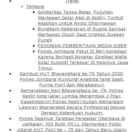
Travel
Tentang
Solidaritas Tanpa Batas, Puluhan
Wartawan Gelar Aksi di Kediri, Tuntut
Keadilan untuk Nyoto Dharmawan
Bungkam Kebenaran di Ruang Samsat,
Wartawan Diusir Saat Ungkap Dugaan
Pungli
PEDOMAN PEMBERITAAN MEDIA SIBER
Polres Jombang Patut Di Beri Apresiasi
Karena Berhasil Bongkar Sindikat Mafia
Solar Subsidi Terbesar di Nganjuk Jawa
Timur.
Sambut HUT Bhayangkara ke-79 Tahun 2025,
Polres Jombang Kunjungi Anggota Yang Sakit,
Purna Polri dan Warakawuri.
Semarakkan Hari Bhayangkara ke -79, Polres
Kediri Kota Gelar Lomba Menembak 3 Pilar.
Kasatreskrim Polres Kediri Sudah Menangani
Laporan Masyarakat Secara Profesional Sesuai
Dengan Ketentuan Hukum.
Polres Nganjuk Tangkap Pengedar Okerbaya di
Jatikalen, 100 Butir Pil LL Diamankan Polisi.
Jelang HUT Polri ke – 79 dan Tahun Baru Islam,