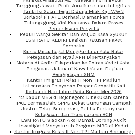
Tanggung Jawab, Profesionalisme, dan Integritas.
Tanki Isi Solar Ilegal Diduga Milik Kaji WWN
Berlabel PT APE Berhasil Diamankan Polres
Tulungagung, Kini Kasusnya Dalam Proses
Pemeriksaan Penyidik
Peduli Warga Sekitar Dan Wujud Rasa Syukur,
LSM RATU KEDIRI Bagikan Ratusan Paket
Sembako
Bisnis Miras Ilegal Menggurita di Kota Blitar,
Ketegasan dan Nyali APH Dipertanyakan
Notaris di Kediri Dilaporkan ke Polres Kediri Kota,
“Pengacara Jalanan” Kawal Kasus Dugaan
Penggelapan SHM
Kantor Imigrasi Kelas II Non TPI Madiun
Laksanakan Pelayanan Paspor Simpatik Kali
Kedua di Hari Libur Pada Bulan Mei 2026
12 Dapur MBG di Bojonegoro Dibekukan karena
IPAL Bermasalah, SPPG Dekat Gunungan Sampah
Justru Tetap Beroperasi, Publik Pertanyakan
Ketegasan dan Transparansi BGN
LSM RATU Siapkan Aksi Damai, Dorong Audit
Investigatif Menyeluruh Program MBG di Kediri
Kantor Imigrasi Kelas II Non TPI Madiun Bersinergi