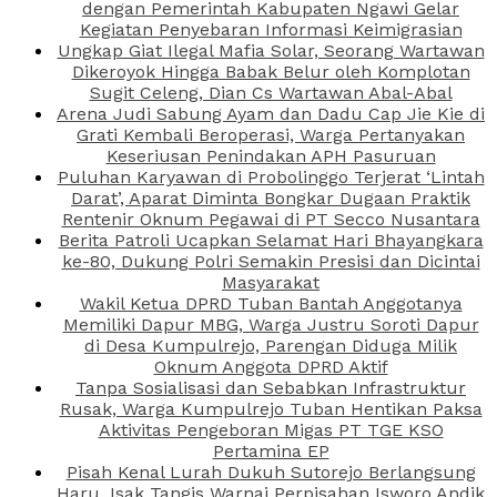
dengan Pemerintah Kabupaten Ngawi Gelar
Kegiatan Penyebaran Informasi Keimigrasian
Ungkap Giat Ilegal Mafia Solar, Seorang Wartawan
Dikeroyok Hingga Babak Belur oleh Komplotan
Sugit Celeng, Dian Cs Wartawan Abal-Abal
Arena Judi Sabung Ayam dan Dadu Cap Jie Kie di
Grati Kembali Beroperasi, Warga Pertanyakan
Keseriusan Penindakan APH Pasuruan
Puluhan Karyawan di Probolinggo Terjerat ‘Lintah
Darat’, Aparat Diminta Bongkar Dugaan Praktik
Rentenir Oknum Pegawai di PT Secco Nusantara
Berita Patroli Ucapkan Selamat Hari Bhayangkara
ke-80, Dukung Polri Semakin Presisi dan Dicintai
Masyarakat
Wakil Ketua DPRD Tuban Bantah Anggotanya
Memiliki Dapur MBG, Warga Justru Soroti Dapur
di Desa Kumpulrejo, Parengan Diduga Milik
Oknum Anggota DPRD Aktif
Tanpa Sosialisasi dan Sebabkan Infrastruktur
Rusak, Warga Kumpulrejo Tuban Hentikan Paksa
Aktivitas Pengeboran Migas PT TGE KSO
Pertamina EP
Pisah Kenal Lurah Dukuh Sutorejo Berlangsung
Haru, Isak Tangis Warnai Perpisahan Isworo Andik