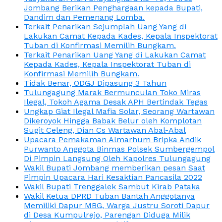
Jombang Berikan Penghargaan kepada Bupati,
Dandim dan Pemenang Lomba.
Terkait Penarikan Sejumplah Uang Yang di
Lakukan Camat Kepada Kades, Kepala Inspektorat
Tuban di Konfirmasi Memilih Bungkam.
Terkait Penarikan Uang Yang di Lakukan Camat
Kepada Kades, Kepala Inspektorat Tuban di
Konfirmasi Memilih Bungkam.
Tidak Benar, ODGJ Dipasung 3 Tahun
Tulungagung Marak Bermunculan Toko Miras
Ilegal, Tokoh Agama Desak APH Bertindak Tegas
Ungkap Giat Ilegal Mafia Solar, Seorang Wartawan
Dikeroyok Hingga Babak Belur oleh Komplotan
Sugit Celeng, Dian Cs Wartawan Abal-Abal
Upacara Pemakaman Almarhum Bripka Andik
Purwanto Anggota Binmas Polsek Sumbergempol
Di Pimpin Langsung Oleh Kapolres Tulungagung
Wakil Bupati Jombang memberikan pesan Saat
Pimpin Upacara Hari Kesaktian Pancasila 2022
Wakil Bupati Trenggalek Sambut Kirab Pataka
Wakil Ketua DPRD Tuban Bantah Anggotanya
Memiliki Dapur MBG, Warga Justru Soroti Dapur
di Desa Kumpulrejo, Parengan Diduga Milik