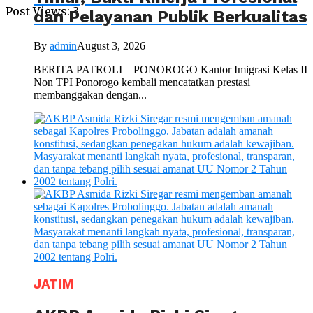
Post Views:
3
dan Pelayanan Publik Berkualitas
By
admin
August 3, 2026
BERITA PATROLI – PONOROGO Kantor Imigrasi Kelas II
Non TPI Ponorogo kembali mencatatkan prestasi
membanggakan dengan...
JATIM