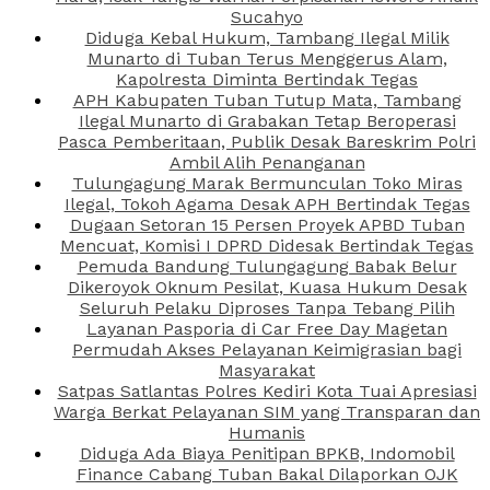
Sucahyo
Diduga Kebal Hukum, Tambang Ilegal Milik
Munarto di Tuban Terus Menggerus Alam,
Kapolresta Diminta Bertindak Tegas
APH Kabupaten Tuban Tutup Mata, Tambang
Ilegal Munarto di Grabakan Tetap Beroperasi
Pasca Pemberitaan, Publik Desak Bareskrim Polri
Ambil Alih Penanganan
Tulungagung Marak Bermunculan Toko Miras
Ilegal, Tokoh Agama Desak APH Bertindak Tegas
Dugaan Setoran 15 Persen Proyek APBD Tuban
Mencuat, Komisi I DPRD Didesak Bertindak Tegas
Pemuda Bandung Tulungagung Babak Belur
Dikeroyok Oknum Pesilat, Kuasa Hukum Desak
Seluruh Pelaku Diproses Tanpa Tebang Pilih
Layanan Pasporia di Car Free Day Magetan
Permudah Akses Pelayanan Keimigrasian bagi
Masyarakat
Satpas Satlantas Polres Kediri Kota Tuai Apresiasi
Warga Berkat Pelayanan SIM yang Transparan dan
Humanis
Diduga Ada Biaya Penitipan BPKB, Indomobil
Finance Cabang Tuban Bakal Dilaporkan OJK