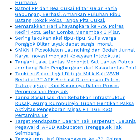
Humanis
Satpol PP dan Bea Cukai Blitar Gelar Razia
Gabungan, Berhasil Amankan Puluhan Ribu
Batang Rokok Polos Tanpa Pita Cukai.
Semarakkan Hari Bhayangkara ke -79, Polres
Kediri Kota Gelar Lomba Menembak 3 Pilar.
Sering lakukan aksi tipu-tipu, Sulis warga
Ponggok Blitar layak dapat sangsi moral.
SMKN 1 Plosoklaten Launching dan Bedah Jurnal
Karya Inovasi menjadi Kekayaan Intelektual
Tangani Laka Lantas Menonjol, Sat Lantas Polres
Jombang Raih Penghargaan dari Kakorlantas Polri
Tanki Isi Solar Ilegal Diduga Milik Kaji WWN
Berlabel PT APE Berhasil Diamankan Polres
Tulungagung, Kini Kasusnya Dalam Proses
Pemeriksaan Penyidik
Tanpa Sosialisasi dan Sebabkan Infrastruktur
Rusak, Warga Kumpulrejo Tuban Hentikan Paksa
Aktivitas Pengeboran Migas PT TGE KSO
Pertamina EP
Target Pendapatan Daerah Tak Terpenuhi, Belanja
Pegawai di APBD Kabupaten Trenggalek Tak
Seimbang.
Tasyakuran Hari Bhayangkara ke -79, Polres