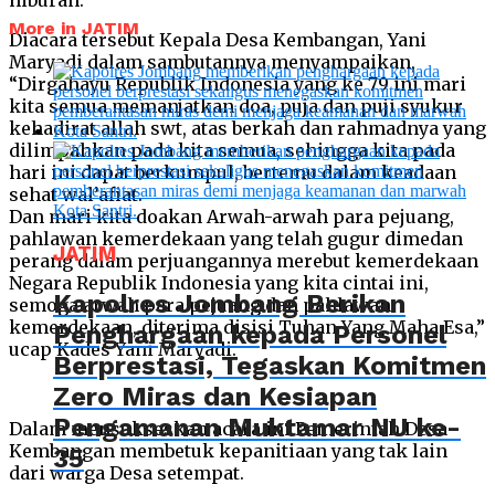
hiburan.
More in JATIM
Diacara tersebut Kepala Desa Kembangan, Yani
Maryadi dalam sambutannya menyampaikan,
“Dirgahayu Republik Indonesia yang ke 79 ini mari
kita semua memanjatkan doa, puja dan puji syukur
kehadirat allah swt, atas berkah dan rahmadnya yang
dilimpahkan pada kita semua, sehingga kita pada
hari ini dapat berkumpul, bertemu dalam keadaan
sehat wal’afiat.
Dan mari kita doakan Arwah-arwah para pejuang,
pahlawan kemerdekaan yang telah gugur dimedan
JATIM
perang dalam perjuangannya merebut kemerdekaan
Negara Republik Indonesia yang kita cintai ini,
Kapolres Jombang Berikan
semoga arwah para pejuang dan pahlawan
kemerdekaan, diterima disisi Tuhan Yang Maha Esa,”
Penghargaan kepada Personel
ucap Kades Yani Maryadi.
Berprestasi, Tegaskan Komitmen
Zero Miras dan Kesiapan
Pengamanan Muktamar NU ke-
Dalam mensukseskan acara ini Pemerintah Desa
Kembangan membetuk kepanitiaan yang tak lain
35
dari warga Desa setempat.