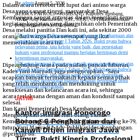
By
admin
August 5, 2026
Dalam acara tersebut tak luput dari animo warga
Desa yang sangat tinggi, masyarakat Desa
BERITA PATROLI – JOMBANG Kapolres Jombang,
Kembangan sangat antusias dalam mengikuti semu
AKBP Ardi Kurniawan, S.H., S.I.K., CPHR memberikan
kegiatan-kegiatan yang disuguhkan oleh Pemerintah
penghargaan (reward) kepada...
Desa melalui panitia 17an kali ini, ada sekitar 2000
orang dari warga Desa setempat yang ikut
memeriahkan acara ini.
Dipenghujung Acara pada malam puncak hiburan,
Kades Yani Maryadi, juga mengucapkan, “Saya
ucapkan banyak terimakasih kepada semua pihak
yang telah membantu dan mendukung untuk
kesuksesan dan kelancaran acara ini, sehingga
acara terlaksana dengan aman dan kondusif sampai
JATIM
selesai.
Dan Kami Pemerintah Desa Kembangan
Kantor Imigrasi Ponorogo
Mengucapkan Selamat Hari Ulang Tahun
Borong 6 Penghargaan dari
Kemerdekaan Negara Republik Indonesia yang ke-79,
tutup Yani Maryadi.* Adv-Publikasidesakembangan.
Kanwil Ditjen Imigrasi Jawa
@pria/jgt-88.
Timur, Bukti Kinerja Profesional