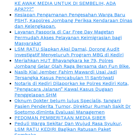
KE AWAK MEDIA UNTUK DI SEMBELIH, ADA
APA???”
Kesiapan Pengamanan Pengesahan Warga Baru
PSHT, Kapolres Jombang Periksa Kendaraan Dinas
dan Kelengkapan.
Layanan Pasporia di Car Free Day Magetan
Permudah Akses Pelayanan Keimigrasian bagi
Masyarakat
LSM RATU Siapkan Aksi Damai, Dorong Audit
Investigatif Menyeluruh Program MBG di Kediri
Meriahkan HUT Bhayangkara ke 79, Polres
Jombang Gelar Olah Raga Bersama dan Fun Bike.
Nasib Kiai Jember Fahim Mawardi Usai Jadi
Tersangka Kasus Pencabulan 11 Santriwati
Notaris di Kediri Dilaporkan ke Polres Kediri Kota,
“Pengacara Jalanan” Kawal Kasus Dugaan
Penggelapan SHM
Oknum Dokter belum lulus Specialis, tangani
Pasien Penderita Tumor, Direktur Rumah Sakit Dr
Soetomo,diminta Evaluasi Managemen
PEDOMAN PEMBERITAAN MEDIA SIBER
Peduli Warga Sekitar Dan Wujud Rasa Syukur,
LSM RATU KEDIRI Bagikan Ratusan Paket
Sembako