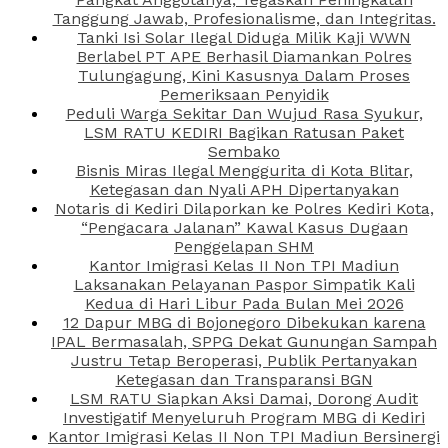
Tanggung Jawab, Profesionalisme, dan Integritas.
Tanki Isi Solar Ilegal Diduga Milik Kaji WWN
Berlabel PT APE Berhasil Diamankan Polres
Tulungagung, Kini Kasusnya Dalam Proses
Pemeriksaan Penyidik
Peduli Warga Sekitar Dan Wujud Rasa Syukur,
LSM RATU KEDIRI Bagikan Ratusan Paket
Sembako
Bisnis Miras Ilegal Menggurita di Kota Blitar,
Ketegasan dan Nyali APH Dipertanyakan
Notaris di Kediri Dilaporkan ke Polres Kediri Kota,
“Pengacara Jalanan” Kawal Kasus Dugaan
Penggelapan SHM
Kantor Imigrasi Kelas II Non TPI Madiun
Laksanakan Pelayanan Paspor Simpatik Kali
Kedua di Hari Libur Pada Bulan Mei 2026
12 Dapur MBG di Bojonegoro Dibekukan karena
IPAL Bermasalah, SPPG Dekat Gunungan Sampah
Justru Tetap Beroperasi, Publik Pertanyakan
Ketegasan dan Transparansi BGN
LSM RATU Siapkan Aksi Damai, Dorong Audit
Investigatif Menyeluruh Program MBG di Kediri
Kantor Imigrasi Kelas II Non TPI Madiun Bersinergi