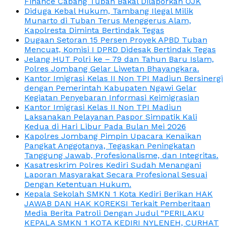
Finance Cabang Tuban Bakal Dilaporkan OJK
Diduga Kebal Hukum, Tambang Ilegal Milik
Munarto di Tuban Terus Menggerus Alam,
Kapolresta Diminta Bertindak Tegas
Dugaan Setoran 15 Persen Proyek APBD Tuban
Mencuat, Komisi I DPRD Didesak Bertindak Tegas
Jelang HUT Polri ke – 79 dan Tahun Baru Islam,
Polres Jombang Gelar Liwetan Bhayangkara.
Kantor Imigrasi Kelas II Non TPI Madiun Bersinergi
dengan Pemerintah Kabupaten Ngawi Gelar
Kegiatan Penyebaran Informasi Keimigrasian
Kantor Imigrasi Kelas II Non TPI Madiun
Laksanakan Pelayanan Paspor Simpatik Kali
Kedua di Hari Libur Pada Bulan Mei 2026
Kapolres Jombang Pimpin Upacara Kenaikan
Pangkat Anggotanya, Tegaskan Peningkatan
Tanggung Jawab, Profesionalisme, dan Integritas.
Kasatreskrim Polres Kediri Sudah Menangani
Laporan Masyarakat Secara Profesional Sesuai
Dengan Ketentuan Hukum.
Kepala Sekolah SMKN 1 Kota Kediri Berikan HAK
JAWAB DAN HAK KOREKSI Terkait Pemberitaan
Media Berita Patroli Dengan Judul “PERILAKU
KEPALA SMKN 1 KOTA KEDIRI NYLENEH, CURHAT