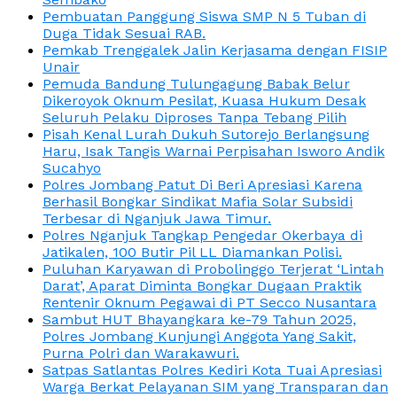
Pembuatan Panggung Siswa SMP N 5 Tuban di
Duga Tidak Sesuai RAB.
Pemkab Trenggalek Jalin Kerjasama dengan FISIP
Unair
Pemuda Bandung Tulungagung Babak Belur
Dikeroyok Oknum Pesilat, Kuasa Hukum Desak
Seluruh Pelaku Diproses Tanpa Tebang Pilih
Pisah Kenal Lurah Dukuh Sutorejo Berlangsung
Haru, Isak Tangis Warnai Perpisahan Isworo Andik
Sucahyo
Polres Jombang Patut Di Beri Apresiasi Karena
Berhasil Bongkar Sindikat Mafia Solar Subsidi
Terbesar di Nganjuk Jawa Timur.
Polres Nganjuk Tangkap Pengedar Okerbaya di
Jatikalen, 100 Butir Pil LL Diamankan Polisi.
Puluhan Karyawan di Probolinggo Terjerat ‘Lintah
Darat’, Aparat Diminta Bongkar Dugaan Praktik
Rentenir Oknum Pegawai di PT Secco Nusantara
Sambut HUT Bhayangkara ke-79 Tahun 2025,
Polres Jombang Kunjungi Anggota Yang Sakit,
Purna Polri dan Warakawuri.
Satpas Satlantas Polres Kediri Kota Tuai Apresiasi
Warga Berkat Pelayanan SIM yang Transparan dan