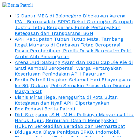
12 Dapur MBG di Bojonegoro Dibekukan karena
IPAL Bermasalah, SPPG Dekat Gunungan Sampah
Justru Tetap Beroperasi, Publik Pertanyakan
Ketegasan dan Transparansi BGN
APH Kabupaten Tuban Tutup Mata, Tambang
Ilegal Munarto di Grabakan Tetap Beroperasi
Pasca Pemberitaan, Publik Desak Bareskrim Polri
Ambil Alih Penanganan
Arena Judi Sabung Ayam dan Dadu Cap Jie Kie di
Grati Kembali Beroperasi, Warga Pertanyakan
Keseriusan Penindakan APH Pasuruan
Berita Patroli Ucapkan Selamat Hari Bhayangkara
ke-80, Dukung Polri Semakin Presisi dan Dicintai
Masyarakat
Bisnis Miras Ilegal Menggurita di Kota Blitar,
Ketegasan dan Nyali APH Dipertanyakan
Box Redaksi Berita Patroli
Didi Sungkono, S.H., M.H : Polisinya Masyarakat itu
Harus Jujur, Bernurani Dalam Menegakkan
Hukum Berkeadilan Beradab dan Bermartabat
Diduga Ada Biaya Penitipan BPKB, Indomobil