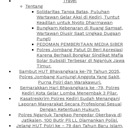
Travel
Tentang
Solidaritas Tanpa Batas, Puluhan
Wartawan Gelar Aksi di Kediri, Tuntut
Keadilan untuk Nyoto Dharmawan
Bungkam Kebenaran di Ruang Samsat,
Wartawan Diusir Saat Ungkap Dugaan
Pungli
PEDOMAN PEMBERITAAN MEDIA SIBER
Polres Jombang Patut Di Beri Apresiasi
Karena Berhasil Bongkar Sindikat Mafia
Solar Subsidi Terbesar di Nganjuk Jawa
Timur.
Sambut HUT Bhayangkara ke-79 Tahun 2025,
Polres Jombang Kunjungi Anggota Yang Sakit,
Purna Polri dan Warakawuri.
Semarakkan Hari Bhayangkara ke -79, Polres
Kediri Kota Gelar Lomba Menembak 3 Pilar.
Kasatreskrim Polres Kediri Sudah Menangani
Laporan Masyarakat Secara Profesional Sesuai
Dengan Ketentuan Hukum.
Polres Nganjuk Tangkap Pengedar Okerbaya di
Jatikalen, 100 Butir Pil LL Diamankan Polisi.
Jelang HUT Polri ke – 79 dan Tahun Baru Islam,