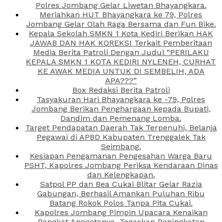
Polres Jombang Gelar Liwetan Bhayangkara.
Meriahkan HUT Bhayangkara ke 79, Polres
Jombang Gelar Olah Raga Bersama dan Fun Bike.
Kepala Sekolah SMKN 1 Kota Kediri Berikan HAK
JAWAB DAN HAK KOREKSI Terkait Pemberitaan
Media Berita Patroli Dengan Judul “PERILAKU
KEPALA SMKN 1 KOTA KEDIRI NYLENEH, CURHAT
KE AWAK MEDIA UNTUK DI SEMBELIH, ADA
APA???”
Box Redaksi Berita Patroli
Tasyakuran Hari Bhayangkara ke -79, Polres
Jombang Berikan Penghargaan kepada Bupati,
Dandim dan Pemenang Lomba.
Target Pendapatan Daerah Tak Terpenuhi, Belanja
Pegawai di APBD Kabupaten Trenggalek Tak
Seimbang.
Kesiapan Pengamanan Pengesahan Warga Baru
PSHT, Kapolres Jombang Periksa Kendaraan Dinas
dan Kelengkapan.
Satpol PP dan Bea Cukai Blitar Gelar Razia
Gabungan, Berhasil Amankan Puluhan Ribu
Batang Rokok Polos Tanpa Pita Cukai.
Kapolres Jombang Pimpin Upacara Kenaikan
Pangkat Anggotanya, Tegaskan Peningkatan