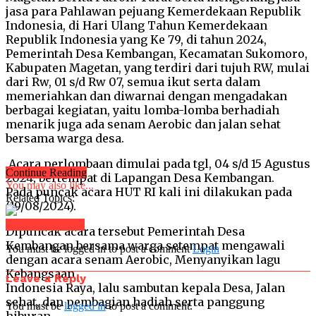
jasa para Pahlawan pejuang Kemerdekaan Republik
Indonesia, di Hari Ulang Tahun Kemerdekaan
Republik Indonesia yang Ke 79, di tahun 2024,
Pemerintah Desa Kembangan, Kecamatan Sukomoro,
Kabupaten Magetan, yang terdiri dari tujuh RW, mulai
dari Rw, 01 s/d Rw 07, semua ikut serta dalam
memeriahkan dan diwarnai dengan mengadakan
berbagai kegiatan, yaitu lomba-lomba berhadiah
menarik juga ada senam Aerobic dan jalan sehat
bersama warga desa.
Acara perlombaan dimulai pada tgl, 04 s/d 15 Agustus
Continue Reading
2024, bertempat di Lapangan Desa Kembangan.
You may also like...
Pada puncak acara HUT RI kali ini dilakukan pada
Related Topics:
(19/08/2024).
Click to comment
Dipuncak acara tersebut Pemerintah Desa
Kembangan bersama warga setempat mengawali
You must be logged in to post a comment
Login
dengan acara senam Aerobic, Menyanyikan lagu
Kebangsaan
Leave a Reply
Indonesia Raya, lalu sambutan kepala Desa, Jalan
sehat, dan pembagian hadiah serta panggung
You must be
logged in
to post a comment.