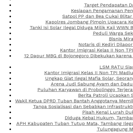
Target Pendapatan D
Kesiapan Pengamanan Peng
Satpol PP dan Bea Cukai Blita
Kapolres Jombang Pimpin Upacara Ken
Tanki Isi Solar Ilegal Diduga Milik Kaji WW
Peduli Warga Se
Bisnis Mir
Notaris di Kediri Dila
Kantor Imigrasi Kelas II Non T
12 Dapur MBG di Bojonegoro Dibekukan karena
LSM RATU Siap
Kantor Imigrasi Kelas II Non TPI Mad
Ungkap Giat Ilegal Mafia Solar, Seor
Arena Judi Sabung Ayam dan Dadu C
Puluhan Karyawan di Probolinggo Terjera
Berita Patroli Ucapkan 
Wakil Ketua DPRD Tuban Bantah Anggotanya Memili
Tanpa Sosialisasi dan Sebabkan Infrastru
Pisah Kenal Lurah Du
Diduga Kebal Hukum, Tambang
APH Kabupaten Tuban Tutup Mata, Tambang Ilegal 
Tulungagung Ma