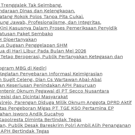
 Trenggalek Tak Seimbang.
daraan Dinas dan Kelengkapan.
atang Rokok Polos Tanpa Pita Cukai.
g Jawab, Profesionalisme, dan Integritas.
, Kini Kasusnya Dalam Proses Pemeriksaan Penyidik
Ratusan Paket Sembako
PH Dipertanyakan
Kasus Dugaan Penggelapan SHM
ua di Hari Libur Pada Bulan Mei 2026
etap Beroperasi, Publik Pertanyakan Ketegasan dan
ogram MBG di Kediri
Kegiatan Penyebaran Informasi Keimigrasian
n Sugit Celeng, Dian Cs Wartawan Abal-Abal
akan Keseriusan Penindakan APH Pasuruan
 Rentenir Oknum Pegawai di PT Secco Nusantara
esisi dan Dicintai Masyarakat
lrejo, Parengan Diduga Milik Oknum Anggota DPRD Aktif
vitas Pengeboran Migas PT TGE KSO Pertamina EP
sahan Isworo Andik Sucahyo
apolresta Diminta Bertindak Tegas
n, Publik Desak Bareskrim Polri Ambil Alih Penanganan
 APH Bertindak Tegas