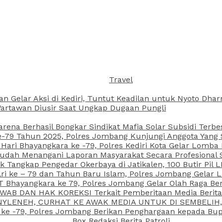
Travel
an Gelar Aksi di Kediri, Tuntut Keadilan untuk Nyoto Dh
rtawan Diusir Saat Ungkap Dugaan Pungli
arena Berhasil Bongkar Sindikat Mafia Solar Subsidi Terb
79 Tahun 2025, Polres Jombang Kunjungi Anggota Yang Sa
ari Bhayangkara ke -79, Polres Kediri Kota Gelar Lomba
 Sudah Menangani Laporan Masyarakat Secara Profesiona
k Tangkap Pengedar Okerbaya di Jatikalen, 100 Butir Pil L
ri ke – 79 dan Tahun Baru Islam, Polres Jombang Gelar 
 Bhayangkara ke 79, Polres Jombang Gelar Olah Raga Be
JAWAB DAN HAK KOREKSI Terkait Pemberitaan Media Beri
 NYLENEH, CURHAT KE AWAK MEDIA UNTUK DI SEMBELIH,
 ke -79, Polres Jombang Berikan Penghargaan kepada B
Box Redaksi Berita Patroli