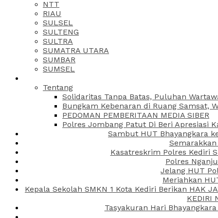
NTT
RIAU
SULSEL
SULTENG
SULTRA
SUMATRA UTARA
SUMBAR
SUMSEL
Tentang
Solidaritas Tanpa Batas, Puluhan Wartaw
Bungkam Kebenaran di Ruang Samsat, Wa
PEDOMAN PEMBERITAAN MEDIA SIBER
Polres Jombang Patut Di Beri Apresiasi K
Sambut HUT Bhayangkara ke-
Semarakkan H
Kasatreskrim Polres Kediri
Polres Nganju
Jelang HUT Pol
Meriahkan HUT
Kepala Sekolah SMKN 1 Kota Kediri Berikan HAK 
KEDIRI
Tasyakuran Hari Bhayangkara