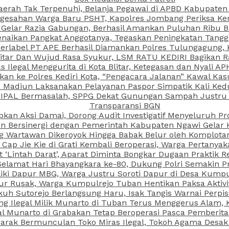
aerah Tak Terpenuhi, Belanja Pegawai di APBD Kabupaten
esahan Warga Baru PSHT, Kapolres Jombang Periksa Ken
r Gelar Razia Gabungan, Berhasil Amankan Puluhan Ribu B
aikan Pangkat Anggotanya, Tegaskan Peningkatan Tanggun
N Berlabel PT APE Berhasil Diamankan Polres Tulungagung
kitar Dan Wujud Rasa Syukur, LSM RATU KEDIRI Bagikan 
as Ilegal Menggurita di Kota Blitar, Ketegasan dan Nyali A
porkan ke Polres Kediri Kota, “Pengacara Jalanan” Kawal 
PI Madiun Laksanakan Pelayanan Paspor Simpatik Kali Ked
 IPAL Bermasalah, SPPG Dekat Gunungan Sampah Justru T
Transparansi BGN
kan Aksi Damai, Dorong Audit Investigatif Menyeluruh Pr
iun Bersinergi dengan Pemerintah Kabupaten Ngawi Gelar 
ang Wartawan Dikeroyok Hingga Babak Belur oleh Komplota
ap Jie Kie di Grati Kembali Beroperasi, Warga Pertany
t ‘Lintah Darat’, Aparat Diminta Bongkar Dugaan Praktik
Selamat Hari Bhayangkara ke-80, Dukung Polri Semakin Pr
ki Dapur MBG, Warga Justru Soroti Dapur di Desa Kumpu
ktur Rusak, Warga Kumpulrejo Tuban Hentikan Paksa Akti
kuh Sutorejo Berlangsung Haru, Isak Tangis Warnai Perpi
 Ilegal Milik Munarto di Tuban Terus Menggerus Alam, K
Munarto di Grabakan Tetap Beroperasi Pasca Pemberitaa
rak Bermunculan Toko Miras Ilegal, Tokoh Agama Desak