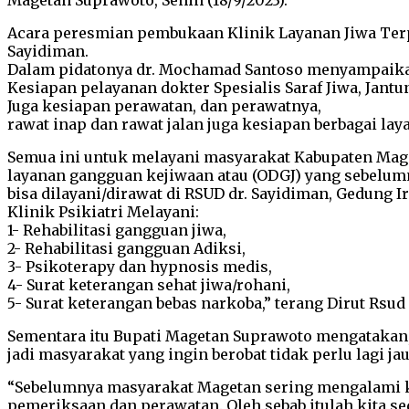
Magetan Suprawoto, Senin (18/9/2023).
Acara peresmian pembukaan Klinik Layanan Jiwa Terpa
Sayidiman.
Dalam pidatonya dr. Mochamad Santoso menyampaikan, 
Kesiapan pelayanan dokter Spesialis Saraf Jiwa, Jantun
Juga kesiapan perawatan, dan perawatnya,
rawat inap dan rawat jalan juga kesiapan berbagai la
Semua ini untuk melayani masyarakat Kabupaten Mage
layanan gangguan kejiwaan atau (ODGJ) yang sebelumny
bisa dilayani/dirawat di RSUD dr. Sayidiman, Gedung 
Klinik Psikiatri Melayani:
1- Rehabilitasi gangguan jiwa,
2- Rehabilitasi gangguan Adiksi,
3- Psikoterapy dan hypnosis medis,
4- Surat keterangan sehat jiwa/rohani,
5- Surat keterangan bebas narkoba,” terang Dirut Rs
Sementara itu Bupati Magetan Suprawoto mengatakan,
jadi masyarakat yang ingin berobat tidak perlu lagi ja
“Sebelumnya masyarakat Magetan sering mengalami ke
pemeriksaan dan perawatan. Oleh sebab itulah kita se