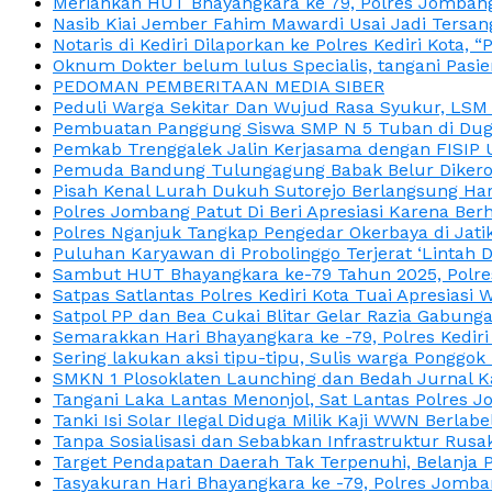
Meriahkan HUT Bhayangkara ke 79, Polres Jombang
Nasib Kiai Jember Fahim Mawardi Usai Jadi Tersan
Notaris di Kediri Dilaporkan ke Polres Kediri Kot
Oknum Dokter belum lulus Specialis, tangani Pasi
PEDOMAN PEMBERITAAN MEDIA SIBER
Peduli Warga Sekitar Dan Wujud Rasa Syukur, LS
Pembuatan Panggung Siswa SMP N 5 Tuban di Duga
Pemkab Trenggalek Jalin Kerjasama dengan FISIP 
Pemuda Bandung Tulungagung Babak Belur Dikeroy
Pisah Kenal Lurah Dukuh Sutorejo Berlangsung Har
Polres Jombang Patut Di Beri Apresiasi Karena Berh
Polres Nganjuk Tangkap Pengedar Okerbaya di Jatika
Puluhan Karyawan di Probolinggo Terjerat ‘Lintah 
Sambut HUT Bhayangkara ke-79 Tahun 2025, Polres
Satpas Satlantas Polres Kediri Kota Tuai Apresias
Satpol PP dan Bea Cukai Blitar Gelar Razia Gabung
Semarakkan Hari Bhayangkara ke -79, Polres Kedir
Sering lakukan aksi tipu-tipu, Sulis warga Ponggok 
SMKN 1 Plosoklaten Launching dan Bedah Jurnal Ka
Tangani Laka Lantas Menonjol, Sat Lantas Polres J
Tanki Isi Solar Ilegal Diduga Milik Kaji WWN Berl
Tanpa Sosialisasi dan Sebabkan Infrastruktur Rus
Target Pendapatan Daerah Tak Terpenuhi, Belanja
Tasyakuran Hari Bhayangkara ke -79, Polres Jom