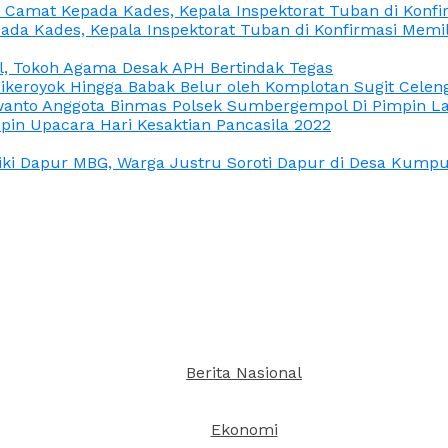
n Camat Kepada Kades, Kepala Inspektorat Tuban di Konf
ada Kades, Kepala Inspektorat Tuban di Konfirmasi Memi
l, Tokoh Agama Desak APH Bertindak Tegas
Dikeroyok Hingga Babak Belur oleh Komplotan Sugit Celen
nto Anggota Binmas Polsek Sumbergempol Di Pimpin La
in Upacara Hari Kesaktian Pancasila 2022
ki Dapur MBG, Warga Justru Soroti Dapur di Desa Kumpul
Berita Nasional
Ekonomi