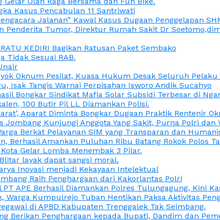
 Gelar Olah Raga Bersama dan Fun Bike.
gka Kasus Pencabulan 11 Santriwati
a, “Pengacara Jalanan” Kawal Kasus Dugaan Penggelapan SH
en Penderita Tumor, Direktur Rumah Sakit Dr Soetomo,d
M RATU KEDIRI Bagikan Ratusan Paket Sembako
 Tidak Sesuai RAB.
Unair
ok Oknum Pesilat, Kuasa Hukum Desak Seluruh Pelaku D
u, Isak Tangis Warnai Perpisahan Isworo Andik Sucahyo
asil Bongkar Sindikat Mafia Solar Subsidi Terbesar di Ng
len, 100 Butir Pil LL Diamankan Polisi.
Darat’, Aparat Diminta Bongkar Dugaan Praktik Rentenir 
 Jombang Kunjungi Anggota Yang Sakit, Purna Polri dan 
i Warga Berkat Pelayanan SIM yang Transparan dan Humani
an, Berhasil Amankan Puluhan Ribu Batang Rokok Polos Ta
i Kota Gelar Lomba Menembak 3 Pilar.
Blitar layak dapat sangsi moral.
rya Inovasi menjadi Kekayaan Intelektual
ombang Raih Penghargaan dari Kakorlantas Polri
abel PT APE Berhasil Diamankan Polres Tulungagung, Kini 
ak, Warga Kumpulrejo Tuban Hentikan Paksa Aktivitas Pe
 Pegawai di APBD Kabupaten Trenggalek Tak Seimbang.
bang Berikan Penghargaan kepada Bupati, Dandim dan Pe