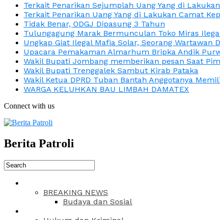
Terkait Penarikan Sejumplah Uang Yang di Lakuka
Terkait Penarikan Uang Yang di Lakukan Camat Kep
Tidak Benar, ODGJ Dipasung 3 Tahun
Tulungagung Marak Bermunculan Toko Miras Ilega
Ungkap Giat Ilegal Mafia Solar, Seorang Wartawan 
Upacara Pemakaman Almarhum Bripka Andik Purwa
Wakil Bupati Jombang memberikan pesan Saat Pimp
Wakil Bupati Trenggalek Sambut Kirab Pataka
Wakil Ketua DPRD Tuban Bantah Anggotanya Memili
WARGA KELUHKAN BAU LIMBAH DAMATEX
Connect with us
Berita Patroli
BREAKING NEWS
Budaya dan Sosial