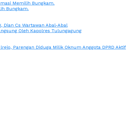
irmasi Memilih Bungkam.
lih Bungkam.
g, Dian Cs Wartawan Abal-Abal
ngsung Oleh Kapolres Tulungagung
rejo, Parengan Diduga Milik Oknum Anggota DPRD Aktif