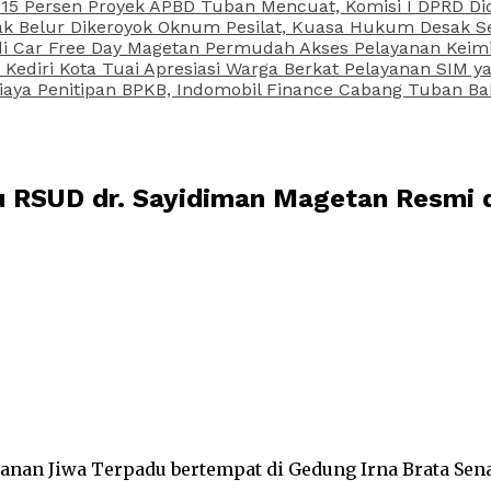
15 Persen Proyek APBD Tuban Mencuat, Komisi I DPRD Di
Belur Dikeroyok Oknum Pesilat, Kuasa Hukum Desak Sel
di Car Free Day Magetan Permudah Akses Pelayanan Keimi
s Kediri Kota Tuai Apresiasi Warga Berkat Pelayanan SIM
iaya Penitipan BPKB, Indomobil Finance Cabang Tuban Ba
du RSUD dr. Sayidiman Magetan Resmi 
ayanan Jiwa Terpadu bertempat di Gedung Irna Brata Se