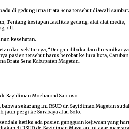
du di gedung Irna Brata Sena tersebut diawali sambuta
Tentang kesiapan fasilitas gedung, alat-alat medis,
g, dll.
yanan kesehatan.
tan dan sekitarnya, “Dengan dibuka dan diresmikanya 
a pasien tersebut harus berobat ke lura kota, Caruban
Irna Brata Sena Kabupaten Magetan.
ud dr Sayidiman Mochamad Santoso.
 bahwa sekarang ini RSUD dr. Sayidiman Magetan suda
uh-jauh pergi ke Surabaya atau Solo.
ndala ketika ada pasien gangguan kejiwaan yang haru
diakan di RSUD dr. Sayidiman Magetan ini agar masyarak