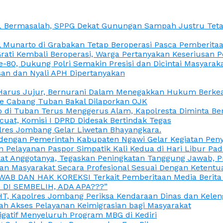
L Bermasalah, SPPG Dekat Gunungan Sampah Justru Tetap
unarto di Grabakan Tetap Beroperasi Pasca Pemberitaan
Grati Kembali Beroperasi, Warga Pertanyakan Keseriusan
e-80, Dukung Polri Semakin Presisi dan Dicintai Masyarak
gasan dan Nyali APH Dipertanyakan
itu Harus Jujur, Bernurani Dalam Menegakkan Hukum Berk
ce Cabang Tuban Bakal Dilaporkan OJK
 di Tuban Terus Menggerus Alam, Kapolresta Diminta Be
uat, Komisi I DPRD Didesak Bertindak Tegas
olres Jombang Gelar Liwetan Bhayangkara.
gi dengan Pemerintah Kabupaten Ngawi Gelar Kegiatan Pen
n Pelayanan Paspor Simpatik Kali Kedua di Hari Libur Pa
 Anggotanya, Tegaskan Peningkatan Tanggung Jawab, Prof
ran Masyarakat Secara Profesional Sesuai Dengan Ketent
JAWAB DAN HAK KOREKSI Terkait Pemberitaan Media Berit
DI SEMBELIH, ADA APA???”
, Kapolres Jombang Periksa Kendaraan Dinas dan Kelen
ah Akses Pelayanan Keimigrasian bagi Masyarakat
igatif Menyeluruh Program MBG di Kediri