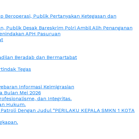
 Beroperasi, Publik Pertanyakan Ketegasan dan
, Publik Desak Bareskrim Polri Ambil Alih Penanganan
 Penindakan APH Pasuruan
at
eadilan Beradab dan Bermartabat
rtindak Tegas
yebaran Informasi Keimigrasian
da Bulan Mei 2026
esionalisme, dan Integritas.
uan Hukum.
a Patroli Dengan Judul “PERILAKU KEPALA SMKN 1 KOTA
gkapan.