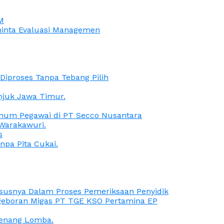
M
iminta Evaluasi Managemen
iproses Tanpa Tebang Pilih
anjuk Jawa Timur.
Oknum Pegawai di PT Secco Nusantara
Warakawuri.
s
npa Pita Cukai.
Kasusnya Dalam Proses Pemeriksaan Penyidik
ngeboran Migas PT TGE KSO Pertamina EP
menang Lomba.