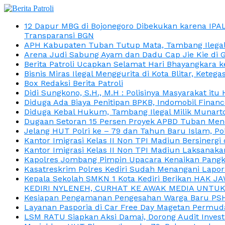
12 Dapur MBG di Bojonegoro Dibekukan karena IPA
Transparansi BGN
APH Kabupaten Tuban Tutup Mata, Tambang Ilegal M
Arena Judi Sabung Ayam dan Dadu Cap Jie Kie di 
Berita Patroli Ucapkan Selamat Hari Bhayangkara k
Bisnis Miras Ilegal Menggurita di Kota Blitar, Kete
Box Redaksi Berita Patroli
Didi Sungkono, S.H., M.H : Polisinya Masyarakat 
Diduga Ada Biaya Penitipan BPKB, Indomobil Finan
Diduga Kebal Hukum, Tambang Ilegal Milik Munarto
Dugaan Setoran 15 Persen Proyek APBD Tuban Menc
Jelang HUT Polri ke – 79 dan Tahun Baru Islam, P
Kantor Imigrasi Kelas II Non TPI Madiun Bersiner
Kantor Imigrasi Kelas II Non TPI Madiun Laksanaka
Kapolres Jombang Pimpin Upacara Kenaikan Pangkat
Kasatreskrim Polres Kediri Sudah Menangani Lapo
Kepala Sekolah SMKN 1 Kota Kediri Berikan HAK 
KEDIRI NYLENEH, CURHAT KE AWAK MEDIA UNTUK 
Kesiapan Pengamanan Pengesahan Warga Baru PSHT
Layanan Pasporia di Car Free Day Magetan Permud
LSM RATU Siapkan Aksi Damai, Dorong Audit Invest