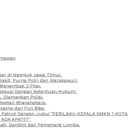
armawan
esar di Nganjuk Jawa Timur.
kit, Purna Polri dan Warakawuri.
 Menembak 3 Pilar.
l Sesuai Dengan Ketentuan Hukum.
L Diamankan Polisi.
Liwetan Bhayangkara.
rsama dan Fun Bike.
ta Patroli Dengan Judul “PERILAKU KEPALA SMKN 1 KOTA
 ADA APA???”
upati, Dandim dan Pemenang Lomba.