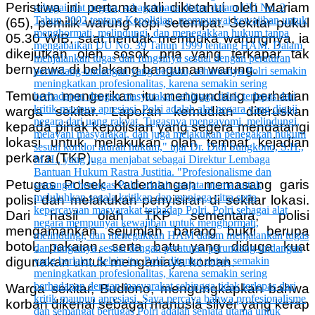
Peristiwa ini pertama kali diketahui oleh Mariam
(65), pemilik warung kopi setempat. Sekitar pukul
05.30 WIB, saat hendak membuka warungnya, ia
dikejutkan oleh sosok pria yang terkapar tak
bernyawa di belakang bangunan warung.
Temuan mengerikan itu mengundang perhatian
warga sekitar. Laporan kemudian diteruskan
kepada pihak kepolisian yang segera mendatangi
lokasi untuk melakukan olah tempat kejadian
perkara (TKP).
Petugas Polsek Kademangan memasang garis
polisi dan melakukan penyisiran di sekitar lokasi.
Dari hasil olah TKP sementara, polisi
mengamankan sejumlah barang bukti berupa
botol, pakaian, serta batu yang diduga kuat
digunakan untuk menganiaya korban.
Warga sekitar, Budiono, mengungkapkan bahwa
korban dikenal sebagai manusia silver yang kerap