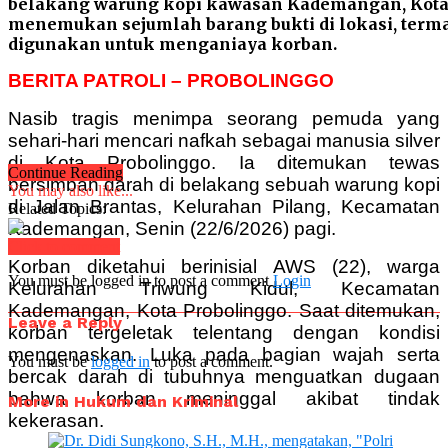
belakang warung kopi kawasan Kademangan, Kota P
menemukan sejumlah barang bukti di lokasi, terma
digunakan untuk menganiaya korban.
BERITA PATROLI – PROBOLINGGO
Nasib tragis menimpa seorang pemuda yang
sehari-hari mencari nafkah sebagai manusia silver
di Kota Probolinggo. Ia ditemukan tewas
Continue Reading
bersimbah darah di belakang sebuah warung kopi
You may also like...
di Jalan Brantas, Kelurahan Pilang, Kecamatan
Related Topics:
Kademangan, Senin (22/6/2026) pagi.
Click to comment
Korban diketahui berinisial AWS (22), warga
You must be logged in to post a comment
Login
Kelurahan Triwung Kidul, Kecamatan
Kademangan, Kota Probolinggo. Saat ditemukan,
Leave a Reply
korban tergeletak telentang dengan kondisi
mengenaskan. Luka pada bagian wajah serta
You must be
logged in
to post a comment.
bercak darah di tubuhnya menguatkan dugaan
bahwa korban meninggal akibat tindak
More in Hukum dan Kriminal
kekerasan.