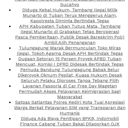
Sucahyo
Diduga Kebal Hukum, Tambang Ilegal Milik
Munarto di Tuban Terus Menggerus Alam,
Kapolresta Diminta Bertindak Tegas
APH Kabupaten Tuban Tutup Mata, Tambang
Ilegal Munarto di Grabakan Tetap Beroperasi
Pasca Pemberitaan, Publik Desak Bareskrim Polri
Ambil Alih Penanganan
Tulungagung Marak Bermunculan Toko Miras
Ilegal, Tokoh Agama Desak APH Bertindak Tegas
Dugaan Setoran 15 Persen Proyek APBD Tuban
Mencuat, Komisi I DPRD Didesak Bertindak Tegas
Pemuda Bandung Tulungagung Babak Belur
Dikeroyok Oknum Pesilat, Kuasa Hukum Desak
Seluruh Pelaku Diproses Tanpa Tebang Pilih
Layanan Pasporia di Car Free Day Magetan
Permudah Akses Pelayanan Keimigrasian bagi
Masyarakat
Satpas Satlantas Polres Kediri Kota Tuai Apresiasi
Warga Berkat Pelayanan SIM yang Transparan dan
Humanis
Diduga Ada Biaya Penitipan BPKB, Indomobil
Finance Cabang Tuban Bakal Dilaporkan OJK