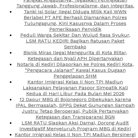
Tanggung Jawab, Profesionalisme, dan Integritas.
Tanki Isi Solar Ilegal Diduga Milik Kaji WWN
Berlabel PT APE Berhasil Diamankan Polres
Tulungagung, Kini Kasusnya Dalam Proses
Pemeriksaan Penyidik
Peduli Warga Sekitar Dan Wujud Rasa Syukur,
LSM RATU KEDIRI Bagikan Ratusan Paket
Sembako
Bisnis Miras Ilegal Menggurita di Kota Blitar,
Ketegasan dan Nyali APH Dipertanyakan
Notaris di Kediri Dilaporkan ke Polres Kediri Kota,
“Pengacara Jalanan” Kawal Kasus Dugaan
Penggelapan SHM
Kantor Imigrasi Kelas II Non TPI Madiun
Laksanakan Pelayanan Paspor Simpatik Kali
Kedua di Hari Libur Pada Bulan Mei 2026
12 Dapur MBG di Bojonegoro Dibekukan karena
IPAL Bermasalah, SPPG Dekat Gunungan Sampah
Justru Tetap Beroperasi, Publik Pertanyakan
Ketegasan dan Transparansi BGN
LSM RATU Siapkan Aksi Damai, Dorong Audit
Investigatif Menyeluruh Program MBG di Kediri
Kantor Imigrasi Kelas II Non TPI Madiun Bersinergi