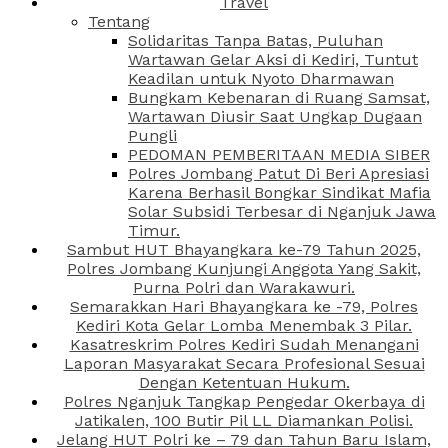
Travel
Tentang
Solidaritas Tanpa Batas, Puluhan
Wartawan Gelar Aksi di Kediri, Tuntut
Keadilan untuk Nyoto Dharmawan
Bungkam Kebenaran di Ruang Samsat,
Wartawan Diusir Saat Ungkap Dugaan
Pungli
PEDOMAN PEMBERITAAN MEDIA SIBER
Polres Jombang Patut Di Beri Apresiasi
Karena Berhasil Bongkar Sindikat Mafia
Solar Subsidi Terbesar di Nganjuk Jawa
Timur.
Sambut HUT Bhayangkara ke-79 Tahun 2025,
Polres Jombang Kunjungi Anggota Yang Sakit,
Purna Polri dan Warakawuri.
Semarakkan Hari Bhayangkara ke -79, Polres
Kediri Kota Gelar Lomba Menembak 3 Pilar.
Kasatreskrim Polres Kediri Sudah Menangani
Laporan Masyarakat Secara Profesional Sesuai
Dengan Ketentuan Hukum.
Polres Nganjuk Tangkap Pengedar Okerbaya di
Jatikalen, 100 Butir Pil LL Diamankan Polisi.
Jelang HUT Polri ke – 79 dan Tahun Baru Islam,