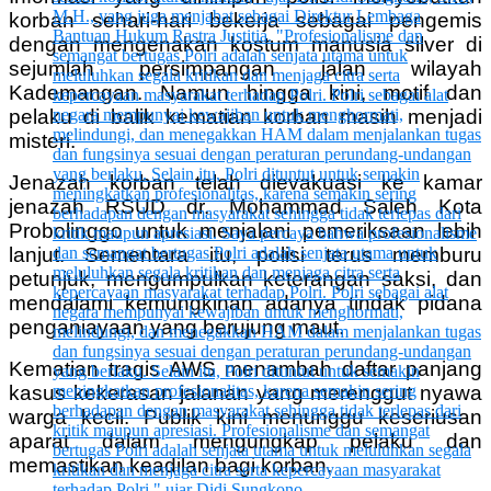
korban sehari-hari bekerja sebagai pengemis
dengan mengenakan kostum manusia silver di
sejumlah persimpangan jalan wilayah
Kademangan. Namun hingga kini, motif dan
pelaku di balik kematian korban masih menjadi
misteri.
Jenazah korban telah dievakuasi ke kamar
jenazah RSUD dr. Mohammad Saleh Kota
Probolinggo untuk menjalani pemeriksaan lebih
lanjut. Sementara itu, polisi terus memburu
petunjuk, mengumpulkan keterangan saksi, dan
mendalami kemungkinan adanya tindak pidana
penganiayaan yang berujung maut.
Kematian tragis AWS menambah daftar panjang
kasus kekerasan jalanan yang merenggut nyawa
warga kecil. Publik kini menunggu keseriusan
aparat dalam mengungkap pelaku dan
memastikan keadilan bagi korban.