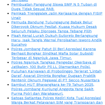
Pembuatan Panggung Siswa SMP N 5 Tuban di
Duga Tidak Sesuai RAB.
Pemkab Trenggalek Jalin Kerjasama dengan FISIP
Unair
Pemuda Bandung Tulungagung Babak Belur
Dikeroyok Oknum Pesilat, Kuasa Hukum Desak
Seluruh Pelaku Diproses Tanpa Tebang Pilih
Pisah Kenal Lurah Dukuh Sutorejo Berlangsung
Haru, Isak Tangis Warnai Perpisahan Isworo Andik
Sucahyo
Polres Jombang Patut Di Beri Apresiasi Karena
Berhasil Bongkar Sindikat Mafia Solar Subsidi
Terbesar di Nganjuk Jawa Timur.
Polres Nganjuk Tangkap Pengedar Okerbaya di
Jatikalen, 100 Butir Pil LL Diamankan Polisi.
Puluhan Karyawan di Probolinggo Terjerat ‘Lintah
Darat’, Aparat Diminta Bongkar Dugaan Praktik
Rentenir Oknum Pegawai di PT Secco Nusantara
Sambut HUT Bhayangkara ke-79 Tahun 2025,
Polres Jombang Kunjungi Anggota Yang Sakit,
Purna Polri dan Warakawuri.
Satpas Satlantas Polres Kediri Kota Tuai Apresiasi
Warga Berkat Pelayanan SIM yang Transparan dan