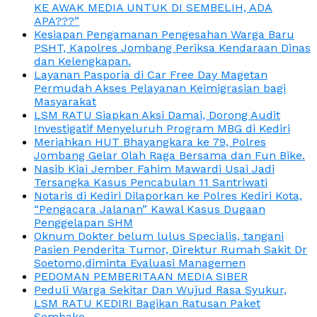
KE AWAK MEDIA UNTUK DI SEMBELIH, ADA
APA???”
Kesiapan Pengamanan Pengesahan Warga Baru
PSHT, Kapolres Jombang Periksa Kendaraan Dinas
dan Kelengkapan.
Layanan Pasporia di Car Free Day Magetan
Permudah Akses Pelayanan Keimigrasian bagi
Masyarakat
LSM RATU Siapkan Aksi Damai, Dorong Audit
Investigatif Menyeluruh Program MBG di Kediri
Meriahkan HUT Bhayangkara ke 79, Polres
Jombang Gelar Olah Raga Bersama dan Fun Bike.
Nasib Kiai Jember Fahim Mawardi Usai Jadi
Tersangka Kasus Pencabulan 11 Santriwati
Notaris di Kediri Dilaporkan ke Polres Kediri Kota,
“Pengacara Jalanan” Kawal Kasus Dugaan
Penggelapan SHM
Oknum Dokter belum lulus Specialis, tangani
Pasien Penderita Tumor, Direktur Rumah Sakit Dr
Soetomo,diminta Evaluasi Managemen
PEDOMAN PEMBERITAAN MEDIA SIBER
Peduli Warga Sekitar Dan Wujud Rasa Syukur,
LSM RATU KEDIRI Bagikan Ratusan Paket
Sembako