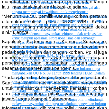
mangkal dan mencari uang di perempatan lampu
lalu lintas tidak jauh dari lokasi kejadian.
“Menurut Bu Su, pemilik warung, korban pertama
ditemukan sekitar pukul 05.30 WIB. Korban
memang sering mengamen di perempatan dekat
sini,” ujarnya.
Kapolsek Kademangan, Kompol Suharsono,
mengatakan pihaknya menemukan adanya darah
pada bagian wajah dan tangan korban. Polisi juga
menerima informasi awal mengenai dugaan
perselisihan yang melibatkan korban dengan
sesama pengamen atau pengemis.
“Pada wajah dan tangan korban ditemukan darah.
Saat ini kami masih melakukan penyelidikan
untuk memastikan penyebab kematian korban
dan mengungkap pihak yang bertanggung
jawab,” tegas Kompol Suharsono.
Informasi yang dihimpun polisi menyebutkan