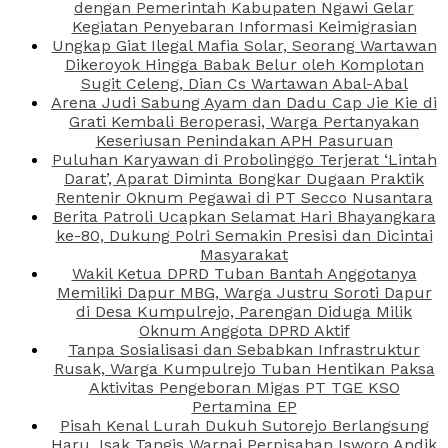
dengan Pemerintah Kabupaten Ngawi Gelar
Kegiatan Penyebaran Informasi Keimigrasian
Ungkap Giat Ilegal Mafia Solar, Seorang Wartawan
Dikeroyok Hingga Babak Belur oleh Komplotan
Sugit Celeng, Dian Cs Wartawan Abal-Abal
Arena Judi Sabung Ayam dan Dadu Cap Jie Kie di
Grati Kembali Beroperasi, Warga Pertanyakan
Keseriusan Penindakan APH Pasuruan
Puluhan Karyawan di Probolinggo Terjerat ‘Lintah
Darat’, Aparat Diminta Bongkar Dugaan Praktik
Rentenir Oknum Pegawai di PT Secco Nusantara
Berita Patroli Ucapkan Selamat Hari Bhayangkara
ke-80, Dukung Polri Semakin Presisi dan Dicintai
Masyarakat
Wakil Ketua DPRD Tuban Bantah Anggotanya
Memiliki Dapur MBG, Warga Justru Soroti Dapur
di Desa Kumpulrejo, Parengan Diduga Milik
Oknum Anggota DPRD Aktif
Tanpa Sosialisasi dan Sebabkan Infrastruktur
Rusak, Warga Kumpulrejo Tuban Hentikan Paksa
Aktivitas Pengeboran Migas PT TGE KSO
Pertamina EP
Pisah Kenal Lurah Dukuh Sutorejo Berlangsung
Haru, Isak Tangis Warnai Perpisahan Isworo Andik