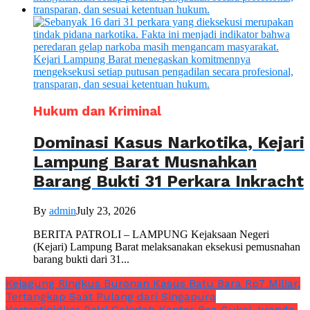
Hukum dan Kriminal
Dominasi Kasus Narkotika, Kejari
Lampung Barat Musnahkan
Barang Bukti 31 Perkara Inkracht
By
admin
July 23, 2026
BERITA PATROLI – LAMPUNG Kejaksaan Negeri
(Kejari) Lampung Barat melaksanakan eksekusi pemusnahan
barang bukti dari 31...
Kejagung Ringkus Buronan Kasus Batu Bara Rp7 Miliar,
Tertangkap Saat Pulang dari Singapura
Kortastipidkor Polri Geledah Kantor Bea Cukai Juanda,