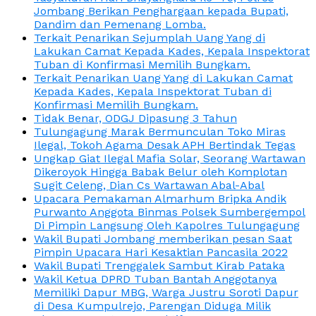
Jombang Berikan Penghargaan kepada Bupati,
Dandim dan Pemenang Lomba.
Terkait Penarikan Sejumplah Uang Yang di
Lakukan Camat Kepada Kades, Kepala Inspektorat
Tuban di Konfirmasi Memilih Bungkam.
Terkait Penarikan Uang Yang di Lakukan Camat
Kepada Kades, Kepala Inspektorat Tuban di
Konfirmasi Memilih Bungkam.
Tidak Benar, ODGJ Dipasung 3 Tahun
Tulungagung Marak Bermunculan Toko Miras
Ilegal, Tokoh Agama Desak APH Bertindak Tegas
Ungkap Giat Ilegal Mafia Solar, Seorang Wartawan
Dikeroyok Hingga Babak Belur oleh Komplotan
Sugit Celeng, Dian Cs Wartawan Abal-Abal
Upacara Pemakaman Almarhum Bripka Andik
Purwanto Anggota Binmas Polsek Sumbergempol
Di Pimpin Langsung Oleh Kapolres Tulungagung
Wakil Bupati Jombang memberikan pesan Saat
Pimpin Upacara Hari Kesaktian Pancasila 2022
Wakil Bupati Trenggalek Sambut Kirab Pataka
Wakil Ketua DPRD Tuban Bantah Anggotanya
Memiliki Dapur MBG, Warga Justru Soroti Dapur
di Desa Kumpulrejo, Parengan Diduga Milik