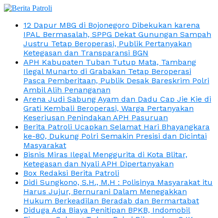
12 Dapur MBG di Bojonegoro Dibekukan karena
IPAL Bermasalah, SPPG Dekat Gunungan Sampah
Justru Tetap Beroperasi, Publik Pertanyakan
Ketegasan dan Transparansi BGN
APH Kabupaten Tuban Tutup Mata, Tambang
Ilegal Munarto di Grabakan Tetap Beroperasi
Pasca Pemberitaan, Publik Desak Bareskrim Polri
Ambil Alih Penanganan
Arena Judi Sabung Ayam dan Dadu Cap Jie Kie di
Grati Kembali Beroperasi, Warga Pertanyakan
Keseriusan Penindakan APH Pasuruan
Berita Patroli Ucapkan Selamat Hari Bhayangkara
ke-80, Dukung Polri Semakin Presisi dan Dicintai
Masyarakat
Bisnis Miras Ilegal Menggurita di Kota Blitar,
Ketegasan dan Nyali APH Dipertanyakan
Box Redaksi Berita Patroli
Didi Sungkono, S.H., M.H : Polisinya Masyarakat itu
Harus Jujur, Bernurani Dalam Menegakkan
Hukum Berkeadilan Beradab dan Bermartabat
Diduga Ada Biaya Penitipan BPKB, Indomobil