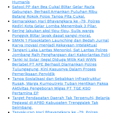
Humanis
Satpol PP dan Bea Cukai Blitar Gelar Razia
Gabungan, Berhasil Amankan Puluhan Ribu
Batang Rokok Polos Tanpa Pita Cukai.
Semarakkan Hari Bhayangkara ke -79, Polres
Kediri Kota Gelar Lomba Menembak 3 Pilar.
Sering lakukan aksi tipu-tipu, Sulis warga
Ponggok Blitar layak dapat sangsi moral.
SMKN 1 Plosoklaten Launching dan Bedah Jurnal
Karya Inovasi menjadi Kekayaan Intelektual
Tangani Laka Lantas Menonjol, Sat Lantas Polres
Jombang Raih Penghargaan dari Kakorlantas Polri
Tanki Isi Solar Ilegal Diduga Milik Kaji WWN
Berlabel PT APE Berhasil Diamankan Polres
Tulungagung, Kini Kasusnya Dalam Proses
Pemeriksaan Penyidik
Tanpa Sosialisasi dan Sebabkan Infrastruktur
Rusak, Warga Kumpulrejo Tuban Hentikan Paksa
Aktivitas Pengeboran Migas PT TGE KSO
Pertamina EP
Target Pendapatan Daerah Tak Terpenuhi, Belanja
Pegawai di APBD Kabupaten Trenggalek Tak
Seimbang.
Tasyakuran Hari Bhayangkara ke -79, Polres