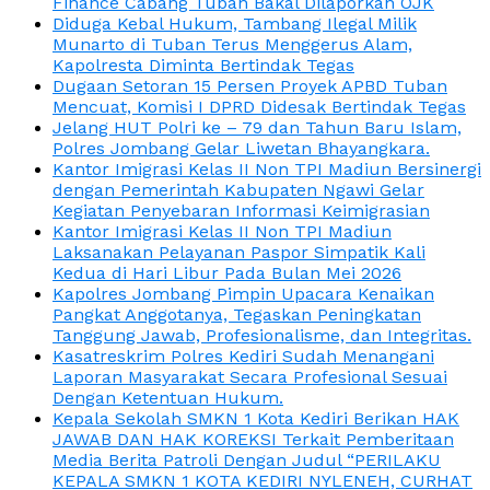
Finance Cabang Tuban Bakal Dilaporkan OJK
Diduga Kebal Hukum, Tambang Ilegal Milik
Munarto di Tuban Terus Menggerus Alam,
Kapolresta Diminta Bertindak Tegas
Dugaan Setoran 15 Persen Proyek APBD Tuban
Mencuat, Komisi I DPRD Didesak Bertindak Tegas
Jelang HUT Polri ke – 79 dan Tahun Baru Islam,
Polres Jombang Gelar Liwetan Bhayangkara.
Kantor Imigrasi Kelas II Non TPI Madiun Bersinergi
dengan Pemerintah Kabupaten Ngawi Gelar
Kegiatan Penyebaran Informasi Keimigrasian
Kantor Imigrasi Kelas II Non TPI Madiun
Laksanakan Pelayanan Paspor Simpatik Kali
Kedua di Hari Libur Pada Bulan Mei 2026
Kapolres Jombang Pimpin Upacara Kenaikan
Pangkat Anggotanya, Tegaskan Peningkatan
Tanggung Jawab, Profesionalisme, dan Integritas.
Kasatreskrim Polres Kediri Sudah Menangani
Laporan Masyarakat Secara Profesional Sesuai
Dengan Ketentuan Hukum.
Kepala Sekolah SMKN 1 Kota Kediri Berikan HAK
JAWAB DAN HAK KOREKSI Terkait Pemberitaan
Media Berita Patroli Dengan Judul “PERILAKU
KEPALA SMKN 1 KOTA KEDIRI NYLENEH, CURHAT