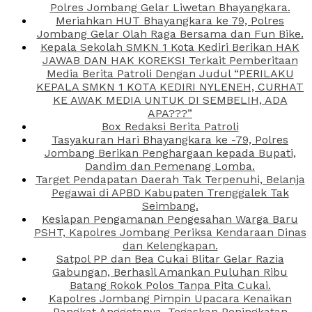
Polres Jombang Gelar Liwetan Bhayangkara.
Meriahkan HUT Bhayangkara ke 79, Polres
Jombang Gelar Olah Raga Bersama dan Fun Bike.
Kepala Sekolah SMKN 1 Kota Kediri Berikan HAK
JAWAB DAN HAK KOREKSI Terkait Pemberitaan
Media Berita Patroli Dengan Judul “PERILAKU
KEPALA SMKN 1 KOTA KEDIRI NYLENEH, CURHAT
KE AWAK MEDIA UNTUK DI SEMBELIH, ADA
APA???”
Box Redaksi Berita Patroli
Tasyakuran Hari Bhayangkara ke -79, Polres
Jombang Berikan Penghargaan kepada Bupati,
Dandim dan Pemenang Lomba.
Target Pendapatan Daerah Tak Terpenuhi, Belanja
Pegawai di APBD Kabupaten Trenggalek Tak
Seimbang.
Kesiapan Pengamanan Pengesahan Warga Baru
PSHT, Kapolres Jombang Periksa Kendaraan Dinas
dan Kelengkapan.
Satpol PP dan Bea Cukai Blitar Gelar Razia
Gabungan, Berhasil Amankan Puluhan Ribu
Batang Rokok Polos Tanpa Pita Cukai.
Kapolres Jombang Pimpin Upacara Kenaikan
Pangkat Anggotanya, Tegaskan Peningkatan