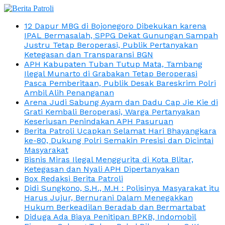
12 Dapur MBG di Bojonegoro Dibekukan karena
IPAL Bermasalah, SPPG Dekat Gunungan Sampah
Justru Tetap Beroperasi, Publik Pertanyakan
Ketegasan dan Transparansi BGN
APH Kabupaten Tuban Tutup Mata, Tambang
Ilegal Munarto di Grabakan Tetap Beroperasi
Pasca Pemberitaan, Publik Desak Bareskrim Polri
Ambil Alih Penanganan
Arena Judi Sabung Ayam dan Dadu Cap Jie Kie di
Grati Kembali Beroperasi, Warga Pertanyakan
Keseriusan Penindakan APH Pasuruan
Berita Patroli Ucapkan Selamat Hari Bhayangkara
ke-80, Dukung Polri Semakin Presisi dan Dicintai
Masyarakat
Bisnis Miras Ilegal Menggurita di Kota Blitar,
Ketegasan dan Nyali APH Dipertanyakan
Box Redaksi Berita Patroli
Didi Sungkono, S.H., M.H : Polisinya Masyarakat itu
Harus Jujur, Bernurani Dalam Menegakkan
Hukum Berkeadilan Beradab dan Bermartabat
Diduga Ada Biaya Penitipan BPKB, Indomobil