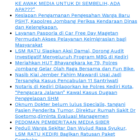
KE AWAK MEDIA UNTUK DI SEMBELIH, ADA
APA???”
Kesiapan Pengamanan Pengesahan Warga Baru
PSHT, Kapolres Jombang Periksa Kendaraan Dinas
dan Kelengkapan.
Layanan Pasporia di Car Free Day Magetan
Permudah Akses Pelayanan Keimigrasian bagi
Masyarakat
LSM RATU Siapkan Aksi Damai, Dorong Audit
Investigatif Menyeluruh Program MBG di Kediri
Meriahkan HUT Bhayangkara ke 79, Polres
Jombang Gelar Olah Raga Bersama dan Fun Bike.
Nasib Kiai Jember Fahim Mawardi Usai Jadi
Tersangka Kasus Pencabulan 11 Santriwati
Notaris di Kediri Dilaporkan ke Polres Kediri Kota,
“Pengacara Jalanan” Kawal Kasus Dugaan
Penggelapan SHM
Oknum Dokter belum lulus Specialis, tangani
Pasien Penderita Tumor, Direktur Rumah Sakit Dr
Soetomo,diminta Evaluasi Managemen
PEDOMAN PEMBERITAAN MEDIA SIBER
Peduli Warga Sekitar Dan Wujud Rasa Syukur,
LSM RATU KEDIRI Bagikan Ratusan Paket
Sembako