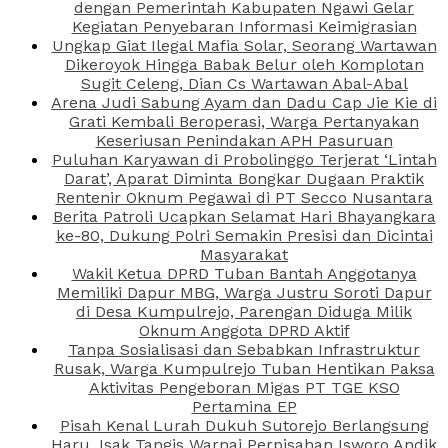
dengan Pemerintah Kabupaten Ngawi Gelar
Kegiatan Penyebaran Informasi Keimigrasian
Ungkap Giat Ilegal Mafia Solar, Seorang Wartawan
Dikeroyok Hingga Babak Belur oleh Komplotan
Sugit Celeng, Dian Cs Wartawan Abal-Abal
Arena Judi Sabung Ayam dan Dadu Cap Jie Kie di
Grati Kembali Beroperasi, Warga Pertanyakan
Keseriusan Penindakan APH Pasuruan
Puluhan Karyawan di Probolinggo Terjerat ‘Lintah
Darat’, Aparat Diminta Bongkar Dugaan Praktik
Rentenir Oknum Pegawai di PT Secco Nusantara
Berita Patroli Ucapkan Selamat Hari Bhayangkara
ke-80, Dukung Polri Semakin Presisi dan Dicintai
Masyarakat
Wakil Ketua DPRD Tuban Bantah Anggotanya
Memiliki Dapur MBG, Warga Justru Soroti Dapur
di Desa Kumpulrejo, Parengan Diduga Milik
Oknum Anggota DPRD Aktif
Tanpa Sosialisasi dan Sebabkan Infrastruktur
Rusak, Warga Kumpulrejo Tuban Hentikan Paksa
Aktivitas Pengeboran Migas PT TGE KSO
Pertamina EP
Pisah Kenal Lurah Dukuh Sutorejo Berlangsung
Haru, Isak Tangis Warnai Perpisahan Isworo Andik