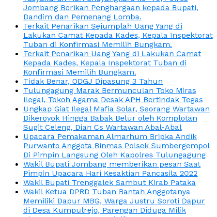
Jombang Berikan Penghargaan kepada Bupati,
Dandim dan Pemenang Lomba.
Terkait Penarikan Sejumplah Uang Yang di
Lakukan Camat Kepada Kades, Kepala Inspektorat
Tuban di Konfirmasi Memilih Bungkam.
Terkait Penarikan Uang Yang di Lakukan Camat
Kepada Kades, Kepala Inspektorat Tuban di
Konfirmasi Memilih Bungkam.
Tidak Benar, ODGJ Dipasung 3 Tahun
Tulungagung Marak Bermunculan Toko Miras
Ilegal, Tokoh Agama Desak APH Bertindak Tegas
Ungkap Giat Ilegal Mafia Solar, Seorang Wartawan
Dikeroyok Hingga Babak Belur oleh Komplotan
Sugit Celeng, Dian Cs Wartawan Abal-Abal
Upacara Pemakaman Almarhum Bripka Andik
Purwanto Anggota Binmas Polsek Sumbergempol
Di Pimpin Langsung Oleh Kapolres Tulungagung
Wakil Bupati Jombang memberikan pesan Saat
Pimpin Upacara Hari Kesaktian Pancasila 2022
Wakil Bupati Trenggalek Sambut Kirab Pataka
Wakil Ketua DPRD Tuban Bantah Anggotanya
Memiliki Dapur MBG, Warga Justru Soroti Dapur
di Desa Kumpulrejo, Parengan Diduga Milik