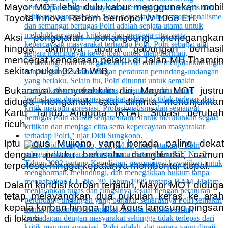
Mayor MOT lebih dulu kabur menggunakan mobil
Toyota Innova Reborn bernopol W 1068 EH.
Aksi pengejaran berlangsung menegangkan
hingga akhirnya aparat gabungan berhasil
mencegat kendaraan pelaku di Jalan MH Thamrin
sekitar pukul 02.10 WIB.
Bukannya menyerahkan diri, Mayor MOT justru
diduga mengamuk saat diminta menunjukkan
Kartu Tanda Anggota (KTA). Situasi berubah
ricuh.
Iptu Agus Mujiono yang berada paling dekat
dengan pelaku berusaha menghindar, namun
terpeleset hingga kepalanya membentur aspal.
Dalam kondisi korban terjatuh, Mayor MOT diduga
tetap melayangkan dua pukulan keras ke arah
kepala korban hingga Iptu Agus langsung pingsan
di lokasi.