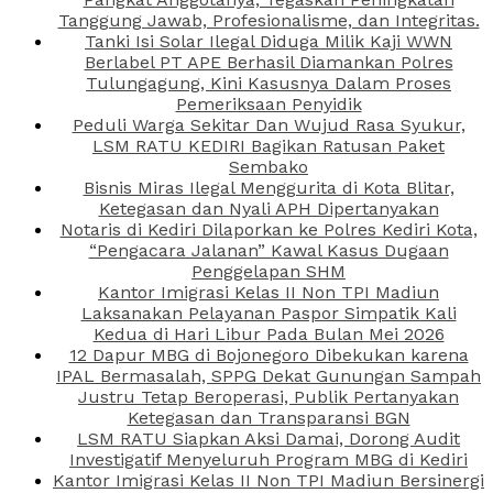
Tanggung Jawab, Profesionalisme, dan Integritas.
Tanki Isi Solar Ilegal Diduga Milik Kaji WWN
Berlabel PT APE Berhasil Diamankan Polres
Tulungagung, Kini Kasusnya Dalam Proses
Pemeriksaan Penyidik
Peduli Warga Sekitar Dan Wujud Rasa Syukur,
LSM RATU KEDIRI Bagikan Ratusan Paket
Sembako
Bisnis Miras Ilegal Menggurita di Kota Blitar,
Ketegasan dan Nyali APH Dipertanyakan
Notaris di Kediri Dilaporkan ke Polres Kediri Kota,
“Pengacara Jalanan” Kawal Kasus Dugaan
Penggelapan SHM
Kantor Imigrasi Kelas II Non TPI Madiun
Laksanakan Pelayanan Paspor Simpatik Kali
Kedua di Hari Libur Pada Bulan Mei 2026
12 Dapur MBG di Bojonegoro Dibekukan karena
IPAL Bermasalah, SPPG Dekat Gunungan Sampah
Justru Tetap Beroperasi, Publik Pertanyakan
Ketegasan dan Transparansi BGN
LSM RATU Siapkan Aksi Damai, Dorong Audit
Investigatif Menyeluruh Program MBG di Kediri
Kantor Imigrasi Kelas II Non TPI Madiun Bersinergi