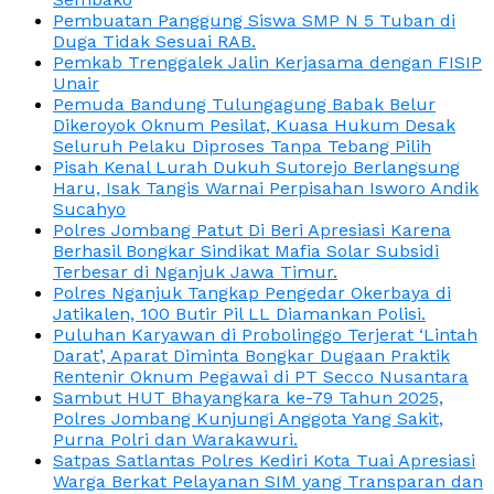
Pembuatan Panggung Siswa SMP N 5 Tuban di
Duga Tidak Sesuai RAB.
Pemkab Trenggalek Jalin Kerjasama dengan FISIP
Unair
Pemuda Bandung Tulungagung Babak Belur
Dikeroyok Oknum Pesilat, Kuasa Hukum Desak
Seluruh Pelaku Diproses Tanpa Tebang Pilih
Pisah Kenal Lurah Dukuh Sutorejo Berlangsung
Haru, Isak Tangis Warnai Perpisahan Isworo Andik
Sucahyo
Polres Jombang Patut Di Beri Apresiasi Karena
Berhasil Bongkar Sindikat Mafia Solar Subsidi
Terbesar di Nganjuk Jawa Timur.
Polres Nganjuk Tangkap Pengedar Okerbaya di
Jatikalen, 100 Butir Pil LL Diamankan Polisi.
Puluhan Karyawan di Probolinggo Terjerat ‘Lintah
Darat’, Aparat Diminta Bongkar Dugaan Praktik
Rentenir Oknum Pegawai di PT Secco Nusantara
Sambut HUT Bhayangkara ke-79 Tahun 2025,
Polres Jombang Kunjungi Anggota Yang Sakit,
Purna Polri dan Warakawuri.
Satpas Satlantas Polres Kediri Kota Tuai Apresiasi
Warga Berkat Pelayanan SIM yang Transparan dan