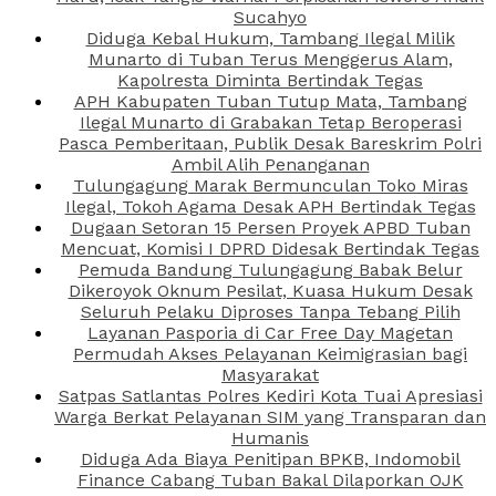
Sucahyo
Diduga Kebal Hukum, Tambang Ilegal Milik
Munarto di Tuban Terus Menggerus Alam,
Kapolresta Diminta Bertindak Tegas
APH Kabupaten Tuban Tutup Mata, Tambang
Ilegal Munarto di Grabakan Tetap Beroperasi
Pasca Pemberitaan, Publik Desak Bareskrim Polri
Ambil Alih Penanganan
Tulungagung Marak Bermunculan Toko Miras
Ilegal, Tokoh Agama Desak APH Bertindak Tegas
Dugaan Setoran 15 Persen Proyek APBD Tuban
Mencuat, Komisi I DPRD Didesak Bertindak Tegas
Pemuda Bandung Tulungagung Babak Belur
Dikeroyok Oknum Pesilat, Kuasa Hukum Desak
Seluruh Pelaku Diproses Tanpa Tebang Pilih
Layanan Pasporia di Car Free Day Magetan
Permudah Akses Pelayanan Keimigrasian bagi
Masyarakat
Satpas Satlantas Polres Kediri Kota Tuai Apresiasi
Warga Berkat Pelayanan SIM yang Transparan dan
Humanis
Diduga Ada Biaya Penitipan BPKB, Indomobil
Finance Cabang Tuban Bakal Dilaporkan OJK