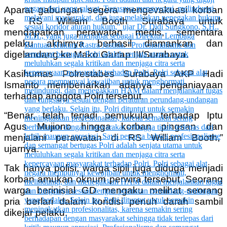
Aparat gabungan segera mengevakuasi korban
ke RS William Booth Surabaya untuk
mendapatkan perawatan medis, sementara
pelaku akhirnya berhasil diamankan dan
digelandang ke Mako Gartap III/Surabaya.
Kasihumas Polrestabes Surabaya AKP Hadi
Ismanto membenarkan adanya penganiayaan
terhadap anggota Polri tersebut.
“Benar, telah terjadi pemukulan terhadap Iptu
Agus Mujiono hingga korban pingsan dan
menjalani perawatan di RS William Booth,”
ujarnya.
Tak hanya polisi, warga sipil juga diduga menjadi
korban amukan oknum perwira tersebut. Seorang
warga berinisial GD mengaku melihat seorang
pria berlari dalam kondisi penuh darah sambil
dikejar pelaku.