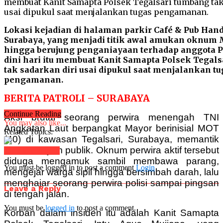
Lokasi kejadian di halaman parkir Café & Pub Han
Surabaya, yang menjadi titik awal amukan oknum 
hingga berujung penganiayaan terhadap anggota Po
dini hari itu membuat Kanit Samapta Polsek Tegal
tak sadarkan diri usai dipukul saat menjalankan tu
pengamanan.
BERITA PATROLI – SURABAYA
Continue Reading
Aksi brutal seorang perwira menengah TNI
You may also like...
Angkatan Laut berpangkat Mayor berinisial MOT
Related Topics:
(40) di kawasan Tegalsari, Surabaya, memantik
sorotan tajam publik. Oknum perwira aktif tersebut
Click to comment
diduga mengamuk sambil membawa parang,
You must be logged in to post a comment
Login
mengejar warga sipil hingga bersimbah darah, lalu
menghajar seorang perwira polisi sampai pingsan
Leave a Reply
di tengah jalan.
You must be
logged in
to post a comment.
Korban dalam insiden itu adalah Kanit Samapta