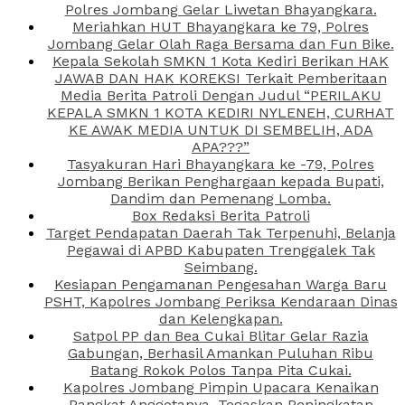
Polres Jombang Gelar Liwetan Bhayangkara.
Meriahkan HUT Bhayangkara ke 79, Polres
Jombang Gelar Olah Raga Bersama dan Fun Bike.
Kepala Sekolah SMKN 1 Kota Kediri Berikan HAK
JAWAB DAN HAK KOREKSI Terkait Pemberitaan
Media Berita Patroli Dengan Judul “PERILAKU
KEPALA SMKN 1 KOTA KEDIRI NYLENEH, CURHAT
KE AWAK MEDIA UNTUK DI SEMBELIH, ADA
APA???”
Tasyakuran Hari Bhayangkara ke -79, Polres
Jombang Berikan Penghargaan kepada Bupati,
Dandim dan Pemenang Lomba.
Box Redaksi Berita Patroli
Target Pendapatan Daerah Tak Terpenuhi, Belanja
Pegawai di APBD Kabupaten Trenggalek Tak
Seimbang.
Kesiapan Pengamanan Pengesahan Warga Baru
PSHT, Kapolres Jombang Periksa Kendaraan Dinas
dan Kelengkapan.
Satpol PP dan Bea Cukai Blitar Gelar Razia
Gabungan, Berhasil Amankan Puluhan Ribu
Batang Rokok Polos Tanpa Pita Cukai.
Kapolres Jombang Pimpin Upacara Kenaikan
Pangkat Anggotanya, Tegaskan Peningkatan