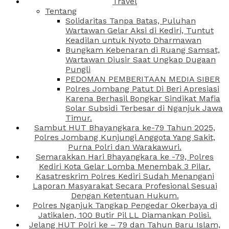
Travel
Tentang
Solidaritas Tanpa Batas, Puluhan
Wartawan Gelar Aksi di Kediri, Tuntut
Keadilan untuk Nyoto Dharmawan
Bungkam Kebenaran di Ruang Samsat,
Wartawan Diusir Saat Ungkap Dugaan
Pungli
PEDOMAN PEMBERITAAN MEDIA SIBER
Polres Jombang Patut Di Beri Apresiasi
Karena Berhasil Bongkar Sindikat Mafia
Solar Subsidi Terbesar di Nganjuk Jawa
Timur.
Sambut HUT Bhayangkara ke-79 Tahun 2025,
Polres Jombang Kunjungi Anggota Yang Sakit,
Purna Polri dan Warakawuri.
Semarakkan Hari Bhayangkara ke -79, Polres
Kediri Kota Gelar Lomba Menembak 3 Pilar.
Kasatreskrim Polres Kediri Sudah Menangani
Laporan Masyarakat Secara Profesional Sesuai
Dengan Ketentuan Hukum.
Polres Nganjuk Tangkap Pengedar Okerbaya di
Jatikalen, 100 Butir Pil LL Diamankan Polisi.
Jelang HUT Polri ke – 79 dan Tahun Baru Islam,