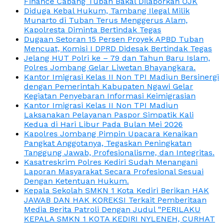
Finance Cabang Tuban Bakal Dilaporkan OJK
Diduga Kebal Hukum, Tambang Ilegal Milik
Munarto di Tuban Terus Menggerus Alam,
Kapolresta Diminta Bertindak Tegas
Dugaan Setoran 15 Persen Proyek APBD Tuban
Mencuat, Komisi I DPRD Didesak Bertindak Tegas
Jelang HUT Polri ke – 79 dan Tahun Baru Islam,
Polres Jombang Gelar Liwetan Bhayangkara.
Kantor Imigrasi Kelas II Non TPI Madiun Bersinergi
dengan Pemerintah Kabupaten Ngawi Gelar
Kegiatan Penyebaran Informasi Keimigrasian
Kantor Imigrasi Kelas II Non TPI Madiun
Laksanakan Pelayanan Paspor Simpatik Kali
Kedua di Hari Libur Pada Bulan Mei 2026
Kapolres Jombang Pimpin Upacara Kenaikan
Pangkat Anggotanya, Tegaskan Peningkatan
Tanggung Jawab, Profesionalisme, dan Integritas.
Kasatreskrim Polres Kediri Sudah Menangani
Laporan Masyarakat Secara Profesional Sesuai
Dengan Ketentuan Hukum.
Kepala Sekolah SMKN 1 Kota Kediri Berikan HAK
JAWAB DAN HAK KOREKSI Terkait Pemberitaan
Media Berita Patroli Dengan Judul “PERILAKU
KEPALA SMKN 1 KOTA KEDIRI NYLENEH, CURHAT