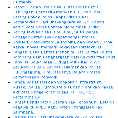
Humanis
Satpol PP dan Bea Cukai Blitar Gelar Razia
Gabungan, Berhasil Amankan Puluhan Ribu
Batang Rokok Polos Tanpa Pita Cukai.
Semarakkan Hari Bhayangkara ke -79, Polres
Kediri Kota Gelar Lomba Menembak 3 Pilar.
Sering lakukan aksi tipu-tipu, Sulis warga
Ponggok Blitar layak dapat sangsi moral.
SMKN 1 Plosoklaten Launching dan Bedah Jurnal
Karya Inovasi menjadi Kekayaan Intelektual
Tangani Laka Lantas Menonjol, Sat Lantas Polres
Jombang Raih Penghargaan dari Kakorlantas Polri
Tanki Isi Solar Ilegal Diduga Milik Kaji WWN
Berlabel PT APE Berhasil Diamankan Polres
Tulungagung, Kini Kasusnya Dalam Proses
Pemeriksaan Penyidik
Tanpa Sosialisasi dan Sebabkan Infrastruktur
Rusak, Warga Kumpulrejo Tuban Hentikan Paksa
Aktivitas Pengeboran Migas PT TGE KSO
Pertamina EP
Target Pendapatan Daerah Tak Terpenuhi, Belanja
Pegawai di APBD Kabupaten Trenggalek Tak
Seimbang.
Tasyakuran Hari Bhayangkara ke -79, Polres