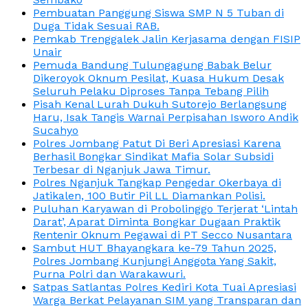
Pembuatan Panggung Siswa SMP N 5 Tuban di
Duga Tidak Sesuai RAB.
Pemkab Trenggalek Jalin Kerjasama dengan FISIP
Unair
Pemuda Bandung Tulungagung Babak Belur
Dikeroyok Oknum Pesilat, Kuasa Hukum Desak
Seluruh Pelaku Diproses Tanpa Tebang Pilih
Pisah Kenal Lurah Dukuh Sutorejo Berlangsung
Haru, Isak Tangis Warnai Perpisahan Isworo Andik
Sucahyo
Polres Jombang Patut Di Beri Apresiasi Karena
Berhasil Bongkar Sindikat Mafia Solar Subsidi
Terbesar di Nganjuk Jawa Timur.
Polres Nganjuk Tangkap Pengedar Okerbaya di
Jatikalen, 100 Butir Pil LL Diamankan Polisi.
Puluhan Karyawan di Probolinggo Terjerat ‘Lintah
Darat’, Aparat Diminta Bongkar Dugaan Praktik
Rentenir Oknum Pegawai di PT Secco Nusantara
Sambut HUT Bhayangkara ke-79 Tahun 2025,
Polres Jombang Kunjungi Anggota Yang Sakit,
Purna Polri dan Warakawuri.
Satpas Satlantas Polres Kediri Kota Tuai Apresiasi
Warga Berkat Pelayanan SIM yang Transparan dan