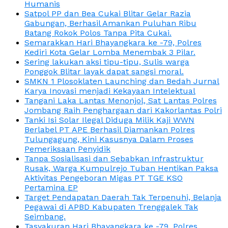
Humanis
Satpol PP dan Bea Cukai Blitar Gelar Razia
Gabungan, Berhasil Amankan Puluhan Ribu
Batang Rokok Polos Tanpa Pita Cukai.
Semarakkan Hari Bhayangkara ke -79, Polres
Kediri Kota Gelar Lomba Menembak 3 Pilar.
Sering lakukan aksi tipu-tipu, Sulis warga
Ponggok Blitar layak dapat sangsi moral.
SMKN 1 Plosoklaten Launching dan Bedah Jurnal
Karya Inovasi menjadi Kekayaan Intelektual
Tangani Laka Lantas Menonjol, Sat Lantas Polres
Jombang Raih Penghargaan dari Kakorlantas Polri
Tanki Isi Solar Ilegal Diduga Milik Kaji WWN
Berlabel PT APE Berhasil Diamankan Polres
Tulungagung, Kini Kasusnya Dalam Proses
Pemeriksaan Penyidik
Tanpa Sosialisasi dan Sebabkan Infrastruktur
Rusak, Warga Kumpulrejo Tuban Hentikan Paksa
Aktivitas Pengeboran Migas PT TGE KSO
Pertamina EP
Target Pendapatan Daerah Tak Terpenuhi, Belanja
Pegawai di APBD Kabupaten Trenggalek Tak
Seimbang.
Tasyakuran Hari Bhayangkara ke -79, Polres