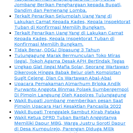
Jombang Berikan Penghargaan kepada Bupati,
Dandim dan Pemenang Lomba.
Terkait Penarikan Sejumplah Uang Yang di
Lakukan Camat Kepada Kades, Kepala Inspektorat
Tuban di Konfirmasi Memilih Bungkam.
Terkait Penarikan Uang Yang di Lakukan Camat
Kepada Kades, Kepala Inspektorat Tuban di
Konfirmasi Memilih Bungkam.
Tidak Benar, ODGJ Dipasung 3 Tahun
Tulungagung Marak Bermunculan Toko Miras
Ilegal, Tokoh Agama Desak APH Bertindak Tegas
Ungkap Giat Ilegal Mafia Solar, Seorang Wartawan
Dikeroyok Hingga Babak Belur oleh Komplotan
Sugit Celeng, Dian Cs Wartawan Abal-Abal
Upacara Pemakaman Almarhum Bripka Andik
Purwanto Anggota Binmas Polsek Sumbergempol
Di Pimpin Langsung Oleh Kapolres Tulungagung
Wakil Bupati Jombang memberikan pesan Saat
Pimpin Upacara Hari Kesaktian Pancasila 2022
Wakil Bupati Trenggalek Sambut Kirab Pataka
Wakil Ketua DPRD Tuban Bantah Anggotanya
Memiliki Dapur MBG, Warga Justru Soroti Dapur
di Desa Kumpulrejo, Parengan Diduga Milik