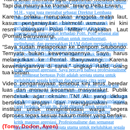
Tapi dia maunya ke Pomal,” terang Peltu Erwan.
Karena pelaku merupakan anggota matra laut,
kasus penganiayaan bermotif asmara ini kini
resmi ditangani Polisi Militer Angkatan Laut
(Pomal) Banyuwangi.
“Saya sudah melaporkan ke Denpom Situbondo.
Ternyata bukan kewenangannya. Saya harus
melanjutkan ke Pomal Banyuwangi. Karena
kewenangannya di sana,” ungkap Hafid, orang
tua korban.
Video penganiayaan tersebut kini terus beredar
luas dan menuai kecaman masyarakat. Publik
mendesak agar oknum TNI AL yang diduga
bertindak arogan dan menggunakan nama
institusi untuk mengintimidasi warga segera
diproses tegas sesuai hukum militer yang berlaku.
(Tomy, Dodon, Ayon)