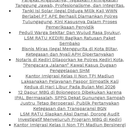
Tanggung Jawab, Profesionalisme, dan Integritas.
Tanki Isi Solar Ilegal Diduga Milik Kaji WWN
Berlabel PT APE Berhasil Diamankan Polres
Tulungagung, Kini Kasusnya Dalam Proses
Pemeriksaan Penyidik
Peduli Warga Sekitar Dan Wujud Rasa Syukur,
LSM RATU KEDIRI Bagikan Ratusan Paket
Sembako
Bisnis Miras Ilegal Menggurita di Kota Blitar,
Ketegasan dan Nyali APH Dipertanyakan
Notaris di Kediri Dilaporkan ke Polres Kediri Kota,
“Pengacara Jalanan” Kawal Kasus Dugaan
Penggelapan SHM
Kantor Imigrasi Kelas II Non TPI Madiun
Laksanakan Pelayanan Paspor Simpatik Kali
Kedua di Hari Libur Pada Bulan Mei 2026
12 Dapur MBG di Bojonegoro Dibekukan karena
IPAL Bermasalah, SPPG Dekat Gunungan Sampah
Justru Tetap Beroperasi, Publik Pertanyakan
Ketegasan dan Transparansi BGN
LSM RATU Siapkan Aksi Damai, Dorong Audit
Investigatif Menyeluruh Program MBG di Kediri
Kantor Imigrasi Kelas II Non TPI Madiun Bersinergi