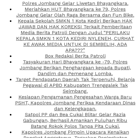
Polres Jombang Gelar Liwetan Bhayangkara.
Meriahkan HUT Bhayangkara ke 79, Polres
Jombang Gelar Olah Raga Bersama dan Fun Bike.
Kepala Sekolah SMKN 1 Kota Kediri Berikan HAK
JAWAB DAN HAK KOREKSI Terkait Pemberitaan
Media Berita Patroli Dengan Judul “PERILAKU
KEPALA SMKN 1 KOTA KEDIRI NYLENEH, CURHAT
KE AWAK MEDIA UNTUK DI SEMBELIH, ADA
APA???”
Box Redaksi Berita Patroli
Tasyakuran Hari Bhayangkara ke -79, Polres
Jombang Berikan Penghargaan kepada Bupati,
Dandim dan Pemenang Lomba.
Target Pendapatan Daerah Tak Terpenuhi, Belanja
Pegawai di APBD Kabupaten Trenggalek Tak
Seimbang.
Kesiapan Pengamanan Pengesahan Warga Baru
PSHT, Kapolres Jombang Periksa Kendaraan Dinas
dan Kelengkapan.
Satpol PP dan Bea Cukai Blitar Gelar Razia
Gabungan, Berhasil Amankan Puluhan Ribu
Batang Rokok Polos Tanpa Pita Cukai.
Kapolres Jombang Pimpin Upacara Kenaikan
Pangkat Anggotanya, Tegaskan Peningkatan