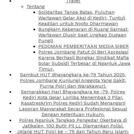
Travel
Tentang
Solidaritas Tanpa Batas, Puluhan
Wartawan Gelar Aksi di Kediri, Tuntut
Keadilan untuk Nyoto Dharmawan
Bungkam Kebenaran di Ruang Samsat,
Wartawan Diusir Saat Ungkap Dugaan
Pungli
PEDOMAN PEMBERITAAN MEDIA SIBER
Polres Jombang Patut Di Beri Apresiasi
Karena Berhasil Bongkar Sindikat Mafia
Solar Subsidi Terbesar di Nganjuk Jawa
Timur.
Sambut HUT Bhayangkara ke-79 Tahun 2025,
Polres Jombang Kunjungi Anggota Yang Sakit,
Purna Polri dan Warakawuri.
Semarakkan Hari Bhayangkara ke -79, Polres
Kediri Kota Gelar Lomba Menembak 3 Pilar.
Kasatreskrim Polres Kediri Sudah Menangani
Laporan Masyarakat Secara Profesional Sesuai
Dengan Ketentuan Hukum.
Polres Nganjuk Tangkap Pengedar Okerbaya di
Jatikalen, 100 Butir Pil LL Diamankan Polisi.
Jelang HUT Polri ke – 79 dan Tahun Baru Islam,