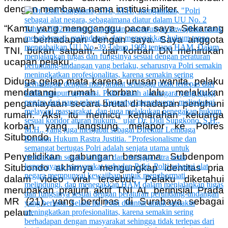
dengan membawa nama institusi militer.
“Kamu yang mengganggu pacar saya. Sekarang
kamu berhadapan dengan saya. Saya anggota
TNI, bukan satpam,” ujar korban DN menirukan
ucapan pelaku.
Diduga gelap mata karena urusan wanita, pelaku
mendatangi rumah korban lalu melakukan
penganiayaan secara brutal di hadapan penghuni
rumah. Aksi itu memicu kemarahan keluarga
korban yang langsung melapor ke Polres
Situbondo.
Penyelidikan gabungan bersama Subdenpom
Situbondo akhirnya mengungkap identitas pria
dalam video viral tersebut. Pelaku diketahui
merupakan prajurit aktif TNI AL berinisial Prada
MR (21), yang berdinas di Surabaya sebagai
pelaut.