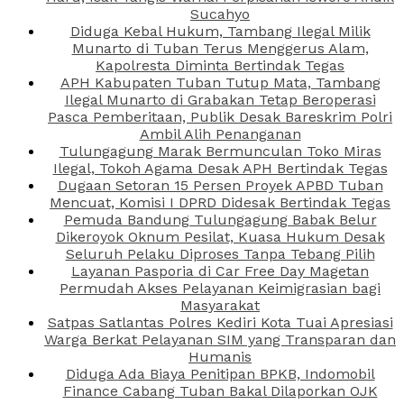
Sucahyo
Diduga Kebal Hukum, Tambang Ilegal Milik
Munarto di Tuban Terus Menggerus Alam,
Kapolresta Diminta Bertindak Tegas
APH Kabupaten Tuban Tutup Mata, Tambang
Ilegal Munarto di Grabakan Tetap Beroperasi
Pasca Pemberitaan, Publik Desak Bareskrim Polri
Ambil Alih Penanganan
Tulungagung Marak Bermunculan Toko Miras
Ilegal, Tokoh Agama Desak APH Bertindak Tegas
Dugaan Setoran 15 Persen Proyek APBD Tuban
Mencuat, Komisi I DPRD Didesak Bertindak Tegas
Pemuda Bandung Tulungagung Babak Belur
Dikeroyok Oknum Pesilat, Kuasa Hukum Desak
Seluruh Pelaku Diproses Tanpa Tebang Pilih
Layanan Pasporia di Car Free Day Magetan
Permudah Akses Pelayanan Keimigrasian bagi
Masyarakat
Satpas Satlantas Polres Kediri Kota Tuai Apresiasi
Warga Berkat Pelayanan SIM yang Transparan dan
Humanis
Diduga Ada Biaya Penitipan BPKB, Indomobil
Finance Cabang Tuban Bakal Dilaporkan OJK