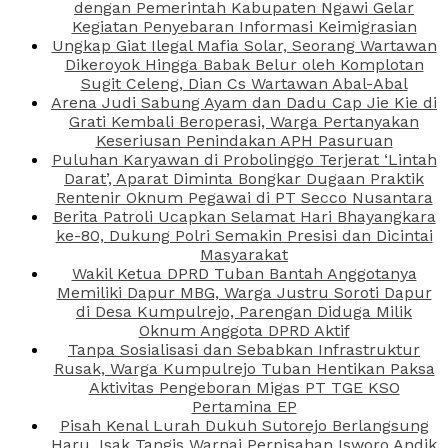
dengan Pemerintah Kabupaten Ngawi Gelar
Kegiatan Penyebaran Informasi Keimigrasian
Ungkap Giat Ilegal Mafia Solar, Seorang Wartawan
Dikeroyok Hingga Babak Belur oleh Komplotan
Sugit Celeng, Dian Cs Wartawan Abal-Abal
Arena Judi Sabung Ayam dan Dadu Cap Jie Kie di
Grati Kembali Beroperasi, Warga Pertanyakan
Keseriusan Penindakan APH Pasuruan
Puluhan Karyawan di Probolinggo Terjerat ‘Lintah
Darat’, Aparat Diminta Bongkar Dugaan Praktik
Rentenir Oknum Pegawai di PT Secco Nusantara
Berita Patroli Ucapkan Selamat Hari Bhayangkara
ke-80, Dukung Polri Semakin Presisi dan Dicintai
Masyarakat
Wakil Ketua DPRD Tuban Bantah Anggotanya
Memiliki Dapur MBG, Warga Justru Soroti Dapur
di Desa Kumpulrejo, Parengan Diduga Milik
Oknum Anggota DPRD Aktif
Tanpa Sosialisasi dan Sebabkan Infrastruktur
Rusak, Warga Kumpulrejo Tuban Hentikan Paksa
Aktivitas Pengeboran Migas PT TGE KSO
Pertamina EP
Pisah Kenal Lurah Dukuh Sutorejo Berlangsung
Haru, Isak Tangis Warnai Perpisahan Isworo Andik