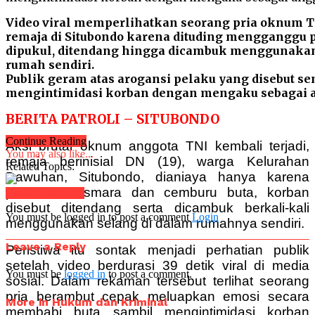
Video viral memperlihatkan seorang pria oknum 
remaja di Situbondo karena dituding mengganggu 
dipukul, ditendang hingga dicambuk menggunakan
rumah sendiri.
Publik geram atas arogansi pelaku yang disebut s
mengintimidasi korban dengan mengaku sebagai a
BERITA PATROLI – SITUBONDO
Continue Reading
Aksi brutal oknum anggota TNI kembali terjadi,
You may also like...
remaja berinisial DN (19), warga Kelurahan
Related Topics:
Dawuhan, Situbondo, dianiaya hanya karena
persoalan asmara dan cemburu buta, korban
Click to comment
disebut ditendang serta dicambuk berkali-kali
You must be logged in to post a comment
Login
menggunakan selang di dalam rumahnya sendiri.
Leave a Reply
Peristiwa itu sontak menjadi perhatian publik
setelah video berdurasi 39 detik viral di media
You must be
logged in
to post a comment.
sosial. Dalam rekaman tersebut terlihat seorang
pria berambut cepak meluapkan emosi secara
More in Hukum dan Kriminal
membabi buta sambil mengintimidasi korban