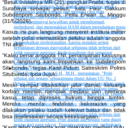
“Betul. Inisialnya MR (21), pangkat Prada, tugas di
Surabaya sebagai pelaut,” kata Paur Gakkum
Subdenpom Situbondo, Peltu Erwan S, Minggu
(31/5/2026).
Kasus ini pun langsung menyeret institusi militer
setelah polisi memastikan pelaku adalah anggota
TNI aktif.
“Kalau benar anggota TNI, penanganan kasusnya
akan langsung kami limpahkan ke Subdenpom
Situbondo,” tegas Kanit Pidum Satreskrim Polres
Situbondo, Ipda Jujuk.
Meski sempat ditawarkan jalur damai, keluarga
korban memilih menolak mediasi dan meminta
kasus tetap diproses hukum hingga tuntas.
Mereka menilai tindakan kekerasan yang
dilakukan pelaku sudah kelewat batas dan tidak
bisa diselesaikan secara kekeluargaan.
“Kami telah meminta agar dilakukan mediasi dulu.