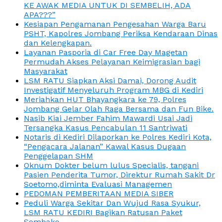
KE AWAK MEDIA UNTUK DI SEMBELIH, ADA
APA???”
Kesiapan Pengamanan Pengesahan Warga Baru
PSHT, Kapolres Jombang Periksa Kendaraan Dinas
dan Kelengkapan.
Layanan Pasporia di Car Free Day Magetan
Permudah Akses Pelayanan Keimigrasian bagi
Masyarakat
LSM RATU Siapkan Aksi Damai, Dorong Audit
Investigatif Menyeluruh Program MBG di Kediri
Meriahkan HUT Bhayangkara ke 79, Polres
Jombang Gelar Olah Raga Bersama dan Fun Bike.
Nasib Kiai Jember Fahim Mawardi Usai Jadi
Tersangka Kasus Pencabulan 11 Santriwati
Notaris di Kediri Dilaporkan ke Polres Kediri Kota,
“Pengacara Jalanan” Kawal Kasus Dugaan
Penggelapan SHM
Oknum Dokter belum lulus Specialis, tangani
Pasien Penderita Tumor, Direktur Rumah Sakit Dr
Soetomo,diminta Evaluasi Managemen
PEDOMAN PEMBERITAAN MEDIA SIBER
Peduli Warga Sekitar Dan Wujud Rasa Syukur,
LSM RATU KEDIRI Bagikan Ratusan Paket
Sembako