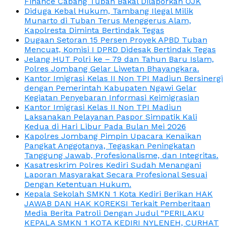
Finance Cabang Tuban Bakal Dilaporkan OJK
Diduga Kebal Hukum, Tambang Ilegal Milik
Munarto di Tuban Terus Menggerus Alam,
Kapolresta Diminta Bertindak Tegas
Dugaan Setoran 15 Persen Proyek APBD Tuban
Mencuat, Komisi I DPRD Didesak Bertindak Tegas
Jelang HUT Polri ke – 79 dan Tahun Baru Islam,
Polres Jombang Gelar Liwetan Bhayangkara.
Kantor Imigrasi Kelas II Non TPI Madiun Bersinergi
dengan Pemerintah Kabupaten Ngawi Gelar
Kegiatan Penyebaran Informasi Keimigrasian
Kantor Imigrasi Kelas II Non TPI Madiun
Laksanakan Pelayanan Paspor Simpatik Kali
Kedua di Hari Libur Pada Bulan Mei 2026
Kapolres Jombang Pimpin Upacara Kenaikan
Pangkat Anggotanya, Tegaskan Peningkatan
Tanggung Jawab, Profesionalisme, dan Integritas.
Kasatreskrim Polres Kediri Sudah Menangani
Laporan Masyarakat Secara Profesional Sesuai
Dengan Ketentuan Hukum.
Kepala Sekolah SMKN 1 Kota Kediri Berikan HAK
JAWAB DAN HAK KOREKSI Terkait Pemberitaan
Media Berita Patroli Dengan Judul “PERILAKU
KEPALA SMKN 1 KOTA KEDIRI NYLENEH, CURHAT