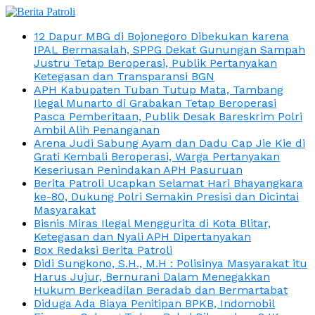
12 Dapur MBG di Bojonegoro Dibekukan karena
IPAL Bermasalah, SPPG Dekat Gunungan Sampah
Justru Tetap Beroperasi, Publik Pertanyakan
Ketegasan dan Transparansi BGN
APH Kabupaten Tuban Tutup Mata, Tambang
Ilegal Munarto di Grabakan Tetap Beroperasi
Pasca Pemberitaan, Publik Desak Bareskrim Polri
Ambil Alih Penanganan
Arena Judi Sabung Ayam dan Dadu Cap Jie Kie di
Grati Kembali Beroperasi, Warga Pertanyakan
Keseriusan Penindakan APH Pasuruan
Berita Patroli Ucapkan Selamat Hari Bhayangkara
ke-80, Dukung Polri Semakin Presisi dan Dicintai
Masyarakat
Bisnis Miras Ilegal Menggurita di Kota Blitar,
Ketegasan dan Nyali APH Dipertanyakan
Box Redaksi Berita Patroli
Didi Sungkono, S.H., M.H : Polisinya Masyarakat itu
Harus Jujur, Bernurani Dalam Menegakkan
Hukum Berkeadilan Beradab dan Bermartabat
Diduga Ada Biaya Penitipan BPKB, Indomobil