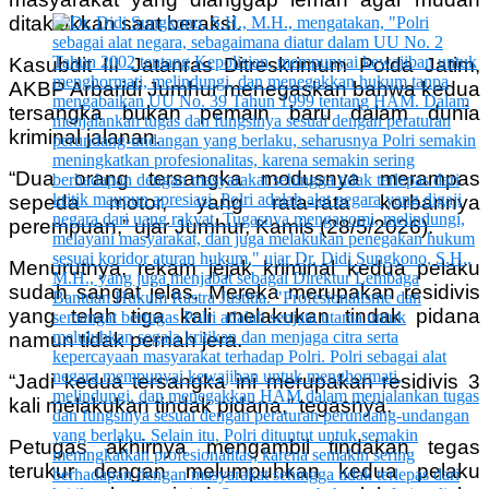
ditaklukkan saat beraksi.
Kasubdit III Jatanras Ditreskrimum Polda Jatim,
AKBP Arbaridi Jumhur menegaskan bahwa kedua
tersangka bukan pemain baru dalam dunia
kriminal jalanan.
“Dua orang tersangka modusnya merampas
sepeda motor, yang rata-rata korbannya
perempuan,” ujar Jumhur, Kamis (28/5/2026).
Menurutnya, rekam jejak kriminal kedua pelaku
sudah sangat jelas. Mereka merupakan residivis
yang telah tiga kali melakukan tindak pidana
namun tidak pernah jera.
“Jadi kedua tersangka ini merupakan residivis 3
kali melakukan tindak pidana,” tegasnya.
Petugas akhirnya mengambil tindakan tegas
terukur dengan melumpuhkan kedua pelaku