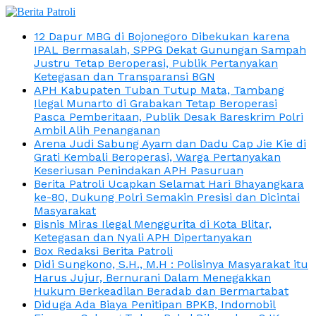
12 Dapur MBG di Bojonegoro Dibekukan karena
IPAL Bermasalah, SPPG Dekat Gunungan Sampah
Justru Tetap Beroperasi, Publik Pertanyakan
Ketegasan dan Transparansi BGN
APH Kabupaten Tuban Tutup Mata, Tambang
Ilegal Munarto di Grabakan Tetap Beroperasi
Pasca Pemberitaan, Publik Desak Bareskrim Polri
Ambil Alih Penanganan
Arena Judi Sabung Ayam dan Dadu Cap Jie Kie di
Grati Kembali Beroperasi, Warga Pertanyakan
Keseriusan Penindakan APH Pasuruan
Berita Patroli Ucapkan Selamat Hari Bhayangkara
ke-80, Dukung Polri Semakin Presisi dan Dicintai
Masyarakat
Bisnis Miras Ilegal Menggurita di Kota Blitar,
Ketegasan dan Nyali APH Dipertanyakan
Box Redaksi Berita Patroli
Didi Sungkono, S.H., M.H : Polisinya Masyarakat itu
Harus Jujur, Bernurani Dalam Menegakkan
Hukum Berkeadilan Beradab dan Bermartabat
Diduga Ada Biaya Penitipan BPKB, Indomobil