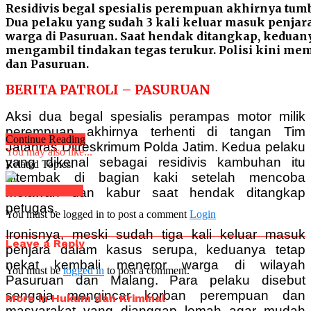
Residivis begal spesialis perempuan akhirnya tum
Dua pelaku yang sudah 3 kali keluar masuk penjar
warga di Pasuruan. Saat hendak ditangkap, keduan
mengambil tindakan tegas terukur. Polisi kini m
dan Pasuruan.
BERITA PATROLI – PASURUAN
Aksi dua begal spesialis perampas motor milik
perempuan akhirnya terhenti di tangan Tim
Continue Reading
Jatanras Ditreskrimum Polda Jatim. Kedua pelaku
You may also like...
yang dikenal sebagai residivis kambuhan itu
Related Topics:
ditembak di bagian kaki setelah mencoba
Click to comment
melawan dan kabur saat hendak ditangkap
petugas.
You must be logged in to post a comment
Login
Ironisnya, meski sudah tiga kali keluar masuk
Leave a Reply
penjara dalam kasus serupa, keduanya tetap
nekat kembali meneror warga di wilayah
You must be
logged in
to post a comment.
Pasuruan dan Malang. Para pelaku disebut
sengaja mengincar korban perempuan dan
More in Hukum dan Kriminal
masyarakat yang dianggap lemah agar mudah