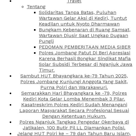
Travel
Tentang
Solidaritas Tanpa Batas, Puluhan
Wartawan Gelar Aksi di Kediri, Tuntut
Keadilan untuk Nyoto Dharmawan
Bungkam Kebenaran di Ruang Samsat,
Wartawan Diusir Saat Ungkap Dugaan
Pungli
PEDOMAN PEMBERITAAN MEDIA SIBER
Polres Jombang Patut Di Beri Apresiasi
Karena Berhasil Bongkar Sindikat Mafia
Solar Subsidi Terbesar di Nganjuk Jawa
Timur.
Sambut HUT Bhayangkara ke-79 Tahun 2025,
Polres Jombang Kunjungi Anggota Yang Sakit,
Purna Polri dan Warakawuri.
Semarakkan Hari Bhayangkara ke -79, Polres
Kediri Kota Gelar Lomba Menembak 3 Pilar.
Kasatreskrim Polres Kediri Sudah Menangani
Laporan Masyarakat Secara Profesional Sesuai
Dengan Ketentuan Hukum.
Polres Nganjuk Tangkap Pengedar Okerbaya di
Jatikalen, 100 Butir Pil LL Diamankan Polisi.
Jelang HUT Polri ke – 79 dan Tahun Baru Islam,