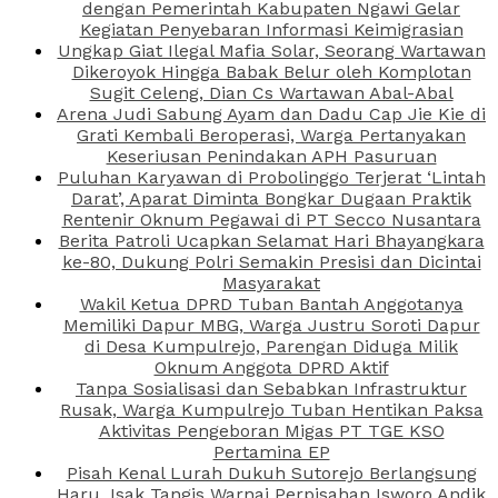
dengan Pemerintah Kabupaten Ngawi Gelar
Kegiatan Penyebaran Informasi Keimigrasian
Ungkap Giat Ilegal Mafia Solar, Seorang Wartawan
Dikeroyok Hingga Babak Belur oleh Komplotan
Sugit Celeng, Dian Cs Wartawan Abal-Abal
Arena Judi Sabung Ayam dan Dadu Cap Jie Kie di
Grati Kembali Beroperasi, Warga Pertanyakan
Keseriusan Penindakan APH Pasuruan
Puluhan Karyawan di Probolinggo Terjerat ‘Lintah
Darat’, Aparat Diminta Bongkar Dugaan Praktik
Rentenir Oknum Pegawai di PT Secco Nusantara
Berita Patroli Ucapkan Selamat Hari Bhayangkara
ke-80, Dukung Polri Semakin Presisi dan Dicintai
Masyarakat
Wakil Ketua DPRD Tuban Bantah Anggotanya
Memiliki Dapur MBG, Warga Justru Soroti Dapur
di Desa Kumpulrejo, Parengan Diduga Milik
Oknum Anggota DPRD Aktif
Tanpa Sosialisasi dan Sebabkan Infrastruktur
Rusak, Warga Kumpulrejo Tuban Hentikan Paksa
Aktivitas Pengeboran Migas PT TGE KSO
Pertamina EP
Pisah Kenal Lurah Dukuh Sutorejo Berlangsung
Haru, Isak Tangis Warnai Perpisahan Isworo Andik