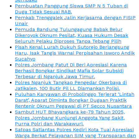
Pembuatan Panggung Siswa SMP N 5 Tuban di
Duga Tidak Sesuai RAB.
Pemkab Trenggalek Jalin Kerjasama dengan FISIP
Unair
Pemuda Bandung Tulungagung Babak Belur
Dikeroyok Oknum Pesilat, Kuasa Hukum Desak
Seluruh Pelaku Diproses Tanpa Tebang Pilih
Pisah Kenal Lurah Dukuh Sutorejo Berlangsung
Haru, Isak Tangis Warnai Perpisahan Isworo Andik
Sucahyo
Polres Jombang Patut Di Beri Apresiasi Karena
Berhasil Bongkar Sindikat Mafia Solar Subsidi
Terbesar di Nganjuk Jawa Timur.
Polres Nganjuk Tangkap Pengedar Okerbaya di
Jatikalen, 100 Butir Pil LL Diamankan Polisi.
Puluhan Karyawan di Probolinggo Terjerat ‘Lintah
Darat’, Aparat Diminta Bongkar Dugaan Praktik
Rentenir Oknum Pegawai di PT Secco Nusantara
Sambut HUT Bhayangkara ke-79 Tahun 2025,
Polres Jombang Kunjungi Anggota Yang Sakit,
Purna Polri dan Warakawuri.
Satpas Satlantas Polres Kediri Kota Tuai Apresiasi
Warga Berkat Pelayanan SIM yang Transparan dan