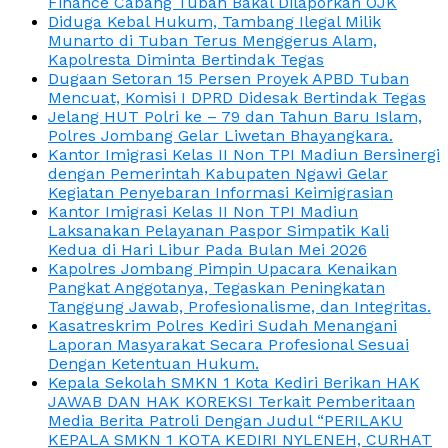
Finance Cabang Tuban Bakal Dilaporkan OJK
Diduga Kebal Hukum, Tambang Ilegal Milik
Munarto di Tuban Terus Menggerus Alam,
Kapolresta Diminta Bertindak Tegas
Dugaan Setoran 15 Persen Proyek APBD Tuban
Mencuat, Komisi I DPRD Didesak Bertindak Tegas
Jelang HUT Polri ke – 79 dan Tahun Baru Islam,
Polres Jombang Gelar Liwetan Bhayangkara.
Kantor Imigrasi Kelas II Non TPI Madiun Bersinergi
dengan Pemerintah Kabupaten Ngawi Gelar
Kegiatan Penyebaran Informasi Keimigrasian
Kantor Imigrasi Kelas II Non TPI Madiun
Laksanakan Pelayanan Paspor Simpatik Kali
Kedua di Hari Libur Pada Bulan Mei 2026
Kapolres Jombang Pimpin Upacara Kenaikan
Pangkat Anggotanya, Tegaskan Peningkatan
Tanggung Jawab, Profesionalisme, dan Integritas.
Kasatreskrim Polres Kediri Sudah Menangani
Laporan Masyarakat Secara Profesional Sesuai
Dengan Ketentuan Hukum.
Kepala Sekolah SMKN 1 Kota Kediri Berikan HAK
JAWAB DAN HAK KOREKSI Terkait Pemberitaan
Media Berita Patroli Dengan Judul “PERILAKU
KEPALA SMKN 1 KOTA KEDIRI NYLENEH, CURHAT