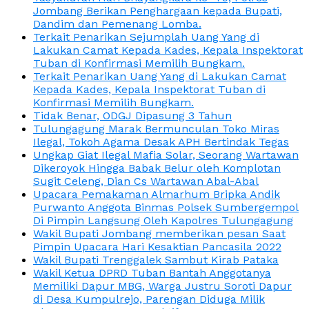
Jombang Berikan Penghargaan kepada Bupati,
Dandim dan Pemenang Lomba.
Terkait Penarikan Sejumplah Uang Yang di
Lakukan Camat Kepada Kades, Kepala Inspektorat
Tuban di Konfirmasi Memilih Bungkam.
Terkait Penarikan Uang Yang di Lakukan Camat
Kepada Kades, Kepala Inspektorat Tuban di
Konfirmasi Memilih Bungkam.
Tidak Benar, ODGJ Dipasung 3 Tahun
Tulungagung Marak Bermunculan Toko Miras
Ilegal, Tokoh Agama Desak APH Bertindak Tegas
Ungkap Giat Ilegal Mafia Solar, Seorang Wartawan
Dikeroyok Hingga Babak Belur oleh Komplotan
Sugit Celeng, Dian Cs Wartawan Abal-Abal
Upacara Pemakaman Almarhum Bripka Andik
Purwanto Anggota Binmas Polsek Sumbergempol
Di Pimpin Langsung Oleh Kapolres Tulungagung
Wakil Bupati Jombang memberikan pesan Saat
Pimpin Upacara Hari Kesaktian Pancasila 2022
Wakil Bupati Trenggalek Sambut Kirab Pataka
Wakil Ketua DPRD Tuban Bantah Anggotanya
Memiliki Dapur MBG, Warga Justru Soroti Dapur
di Desa Kumpulrejo, Parengan Diduga Milik