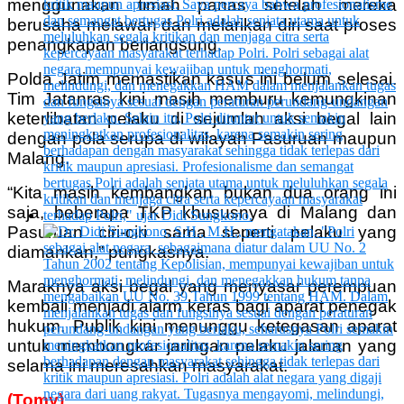
menggunakan timah panas setelah mereka
berusaha melawan dan melarikan diri saat proses
penangkapan berlangsung.
Polda Jatim memastikan kasus ini belum selesai.
Tim Jatanras kini masih memburu kemungkinan
keterlibatan pelaku di sejumlah aksi begal lain
dengan pola serupa di wilayah Pasuruan maupun
Malang.
“Kita masih kembangkan bukan dua orang ini
saja, beberapa TKP khususnya di Malang dan
Pasuruan ciri-ciri sama seperti pelaku yang
diamankan,” pungkasnya.
Maraknya aksi begal yang menyasar perempuan
kembali menjadi alarm keras bagi aparat penegak
hukum. Publik kini menunggu ketegasan aparat
untuk membongkar jaringan pelaku jalanan yang
selama ini meresahkan masyarakat.
(Tomy)