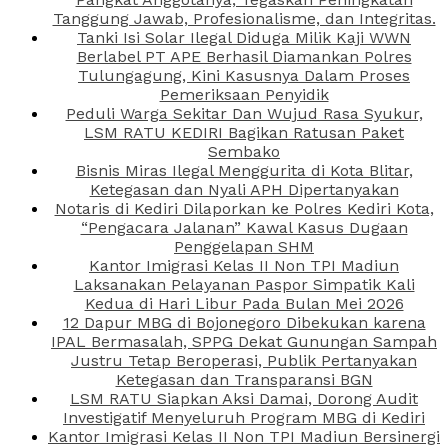
Tanggung Jawab, Profesionalisme, dan Integritas.
Tanki Isi Solar Ilegal Diduga Milik Kaji WWN
Berlabel PT APE Berhasil Diamankan Polres
Tulungagung, Kini Kasusnya Dalam Proses
Pemeriksaan Penyidik
Peduli Warga Sekitar Dan Wujud Rasa Syukur,
LSM RATU KEDIRI Bagikan Ratusan Paket
Sembako
Bisnis Miras Ilegal Menggurita di Kota Blitar,
Ketegasan dan Nyali APH Dipertanyakan
Notaris di Kediri Dilaporkan ke Polres Kediri Kota,
“Pengacara Jalanan” Kawal Kasus Dugaan
Penggelapan SHM
Kantor Imigrasi Kelas II Non TPI Madiun
Laksanakan Pelayanan Paspor Simpatik Kali
Kedua di Hari Libur Pada Bulan Mei 2026
12 Dapur MBG di Bojonegoro Dibekukan karena
IPAL Bermasalah, SPPG Dekat Gunungan Sampah
Justru Tetap Beroperasi, Publik Pertanyakan
Ketegasan dan Transparansi BGN
LSM RATU Siapkan Aksi Damai, Dorong Audit
Investigatif Menyeluruh Program MBG di Kediri
Kantor Imigrasi Kelas II Non TPI Madiun Bersinergi