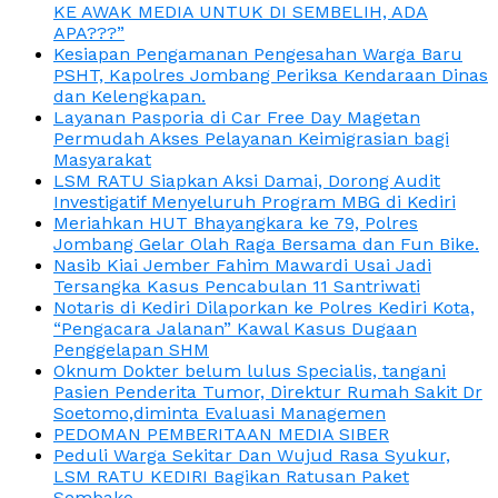
KE AWAK MEDIA UNTUK DI SEMBELIH, ADA
APA???”
Kesiapan Pengamanan Pengesahan Warga Baru
PSHT, Kapolres Jombang Periksa Kendaraan Dinas
dan Kelengkapan.
Layanan Pasporia di Car Free Day Magetan
Permudah Akses Pelayanan Keimigrasian bagi
Masyarakat
LSM RATU Siapkan Aksi Damai, Dorong Audit
Investigatif Menyeluruh Program MBG di Kediri
Meriahkan HUT Bhayangkara ke 79, Polres
Jombang Gelar Olah Raga Bersama dan Fun Bike.
Nasib Kiai Jember Fahim Mawardi Usai Jadi
Tersangka Kasus Pencabulan 11 Santriwati
Notaris di Kediri Dilaporkan ke Polres Kediri Kota,
“Pengacara Jalanan” Kawal Kasus Dugaan
Penggelapan SHM
Oknum Dokter belum lulus Specialis, tangani
Pasien Penderita Tumor, Direktur Rumah Sakit Dr
Soetomo,diminta Evaluasi Managemen
PEDOMAN PEMBERITAAN MEDIA SIBER
Peduli Warga Sekitar Dan Wujud Rasa Syukur,
LSM RATU KEDIRI Bagikan Ratusan Paket
Sembako