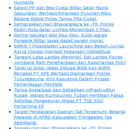
Humanis
Satpol PP dan Bea Cukai Blitar Gelar Razia
Gabungan, Berhasil Amankan Puluhan Ribu
Batang Rokok Polos Tanpa Pita Cukai.
Semarakkan Hari Bhayangkara ke -79, Polres
Kediri Kota Gelar Lomba Menembak 3 Pilar.
Sering lakukan aksi tipu-tipu, Sulis warga
Ponggok Blitar layak dapat sangsi moral.
SMKN 1 Plosoklaten Launching dan Bedah Jurnal
Karya Inovasi menjadi Kekayaan Intelektual
Tangani Laka Lantas Menonjol, Sat Lantas Polres
Jombang Raih Penghargaan dari Kakorlantas Polri
Tanki Isi Solar Ilegal Diduga Milik Kaji WWN
Berlabel PT APE Berhasil Diamankan Polres
Tulungagung, Kini Kasusnya Dalam Proses
Pemeriksaan Penyidik
Tanpa Sosialisasi dan Sebabkan Infrastruktur
Rusak, Warga Kumpulrejo Tuban Hentikan Paksa
Aktivitas Pengeboran Migas PT TGE KSO
Pertamina EP
Target Pendapatan Daerah Tak Terpenuhi, Belanja
Pegawai di APBD Kabupaten Trenggalek Tak
Seimbang.
Tasyakuran Hari Bhayangkara ke -79, Polres