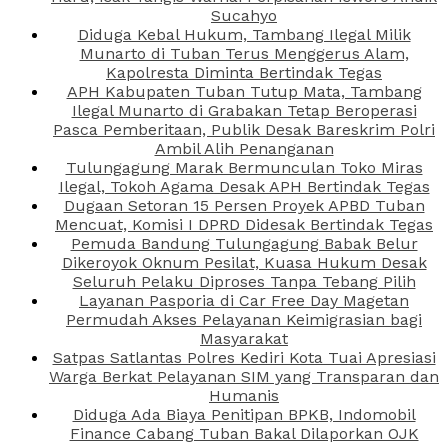
Sucahyo
Diduga Kebal Hukum, Tambang Ilegal Milik
Munarto di Tuban Terus Menggerus Alam,
Kapolresta Diminta Bertindak Tegas
APH Kabupaten Tuban Tutup Mata, Tambang
Ilegal Munarto di Grabakan Tetap Beroperasi
Pasca Pemberitaan, Publik Desak Bareskrim Polri
Ambil Alih Penanganan
Tulungagung Marak Bermunculan Toko Miras
Ilegal, Tokoh Agama Desak APH Bertindak Tegas
Dugaan Setoran 15 Persen Proyek APBD Tuban
Mencuat, Komisi I DPRD Didesak Bertindak Tegas
Pemuda Bandung Tulungagung Babak Belur
Dikeroyok Oknum Pesilat, Kuasa Hukum Desak
Seluruh Pelaku Diproses Tanpa Tebang Pilih
Layanan Pasporia di Car Free Day Magetan
Permudah Akses Pelayanan Keimigrasian bagi
Masyarakat
Satpas Satlantas Polres Kediri Kota Tuai Apresiasi
Warga Berkat Pelayanan SIM yang Transparan dan
Humanis
Diduga Ada Biaya Penitipan BPKB, Indomobil
Finance Cabang Tuban Bakal Dilaporkan OJK