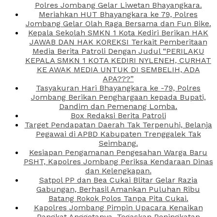
Polres Jombang Gelar Liwetan Bhayangkara.
Meriahkan HUT Bhayangkara ke 79, Polres
Jombang Gelar Olah Raga Bersama dan Fun Bike.
Kepala Sekolah SMKN 1 Kota Kediri Berikan HAK
JAWAB DAN HAK KOREKSI Terkait Pemberitaan
Media Berita Patroli Dengan Judul “PERILAKU
KEPALA SMKN 1 KOTA KEDIRI NYLENEH, CURHAT
KE AWAK MEDIA UNTUK DI SEMBELIH, ADA
APA???”
Tasyakuran Hari Bhayangkara ke -79, Polres
Jombang Berikan Penghargaan kepada Bupati,
Dandim dan Pemenang Lomba.
Box Redaksi Berita Patroli
Target Pendapatan Daerah Tak Terpenuhi, Belanja
Pegawai di APBD Kabupaten Trenggalek Tak
Seimbang.
Kesiapan Pengamanan Pengesahan Warga Baru
PSHT, Kapolres Jombang Periksa Kendaraan Dinas
dan Kelengkapan.
Satpol PP dan Bea Cukai Blitar Gelar Razia
Gabungan, Berhasil Amankan Puluhan Ribu
Batang Rokok Polos Tanpa Pita Cukai.
Kapolres Jombang Pimpin Upacara Kenaikan
Pangkat Anggotanya, Tegaskan Peningkatan