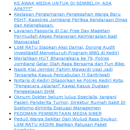
KE AWAK MEDIA UNTUK DI SEMBELIH, ADA
APA???”
Kesiapan Pengamanan Pengesahan Warga Baru
PSHT, Kapolres Jombang Periksa Kendaraan Dinas
dan Kelengkapan.
Layanan Pasporia di Car Free Day Magetan
Permudah Akses Pelayanan Keimigrasian bagi
Masyarakat
LSM RATU Siapkan Aksi Damai, Dorong Audit
Investigatif Menyeluruh Program MBG di Kediri
Meriahkan HUT Bhayangkara ke 79, Polres
Jombang Gelar Olah Raga Bersama dan Fun Bike.
Nasib Kiai Jember Fahim Mawardi Usai Jadi
Tersangka Kasus Pencabulan 11 Santriwati
Notaris di Kediri Dilaporkan ke Polres Kediri Kota,
“Pengacara Jalanan” Kawal Kasus Dugaan
Penggelapan SHM
Oknum Dokter belum lulus Specialis, tangani
Pasien Penderita Tumor, Direktur Rumah Sakit Dr
Soetomo,diminta Evaluasi Managemen
PEDOMAN PEMBERITAAN MEDIA SIBER
Peduli Warga Sekitar Dan Wujud Rasa Syukur,
LSM RATU KEDIRI Bagikan Ratusan Paket
Sembako