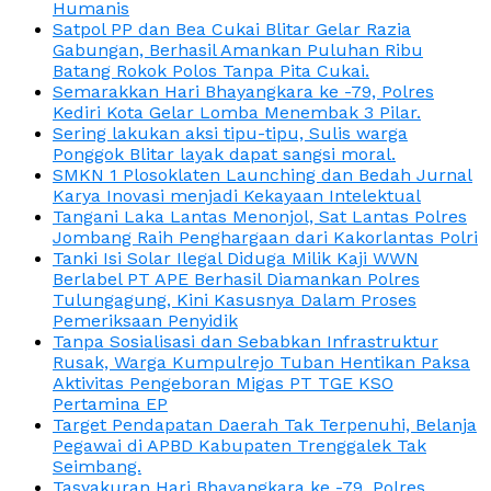
Humanis
Satpol PP dan Bea Cukai Blitar Gelar Razia
Gabungan, Berhasil Amankan Puluhan Ribu
Batang Rokok Polos Tanpa Pita Cukai.
Semarakkan Hari Bhayangkara ke -79, Polres
Kediri Kota Gelar Lomba Menembak 3 Pilar.
Sering lakukan aksi tipu-tipu, Sulis warga
Ponggok Blitar layak dapat sangsi moral.
SMKN 1 Plosoklaten Launching dan Bedah Jurnal
Karya Inovasi menjadi Kekayaan Intelektual
Tangani Laka Lantas Menonjol, Sat Lantas Polres
Jombang Raih Penghargaan dari Kakorlantas Polri
Tanki Isi Solar Ilegal Diduga Milik Kaji WWN
Berlabel PT APE Berhasil Diamankan Polres
Tulungagung, Kini Kasusnya Dalam Proses
Pemeriksaan Penyidik
Tanpa Sosialisasi dan Sebabkan Infrastruktur
Rusak, Warga Kumpulrejo Tuban Hentikan Paksa
Aktivitas Pengeboran Migas PT TGE KSO
Pertamina EP
Target Pendapatan Daerah Tak Terpenuhi, Belanja
Pegawai di APBD Kabupaten Trenggalek Tak
Seimbang.
Tasyakuran Hari Bhayangkara ke -79, Polres