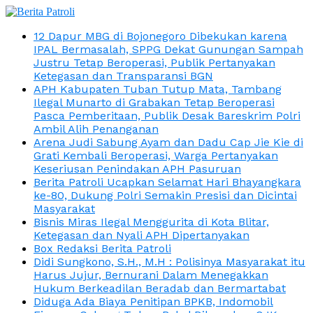
12 Dapur MBG di Bojonegoro Dibekukan karena
IPAL Bermasalah, SPPG Dekat Gunungan Sampah
Justru Tetap Beroperasi, Publik Pertanyakan
Ketegasan dan Transparansi BGN
APH Kabupaten Tuban Tutup Mata, Tambang
Ilegal Munarto di Grabakan Tetap Beroperasi
Pasca Pemberitaan, Publik Desak Bareskrim Polri
Ambil Alih Penanganan
Arena Judi Sabung Ayam dan Dadu Cap Jie Kie di
Grati Kembali Beroperasi, Warga Pertanyakan
Keseriusan Penindakan APH Pasuruan
Berita Patroli Ucapkan Selamat Hari Bhayangkara
ke-80, Dukung Polri Semakin Presisi dan Dicintai
Masyarakat
Bisnis Miras Ilegal Menggurita di Kota Blitar,
Ketegasan dan Nyali APH Dipertanyakan
Box Redaksi Berita Patroli
Didi Sungkono, S.H., M.H : Polisinya Masyarakat itu
Harus Jujur, Bernurani Dalam Menegakkan
Hukum Berkeadilan Beradab dan Bermartabat
Diduga Ada Biaya Penitipan BPKB, Indomobil