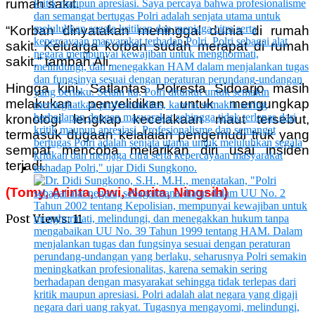
rumah sakit.
“Korban dinyatakan meninggal dunia di rumah
sakit. Keluarga korban sudah merapat di rumah
sakit,” tambah Ali.
Hingga kini, Satlantas Polresta Sidoarjo masih
melakukan penyelidikan untuk mengungkap
kronologi lengkap kecelakaan maut tersebut,
termasuk dugaan kelalaian pengemudi truk yang
sempat mencoba melarikan diri usai insiden
terjadi.
(Tomy, Arinta, Dwi, Norita, Ningsih)
Post Views:
11