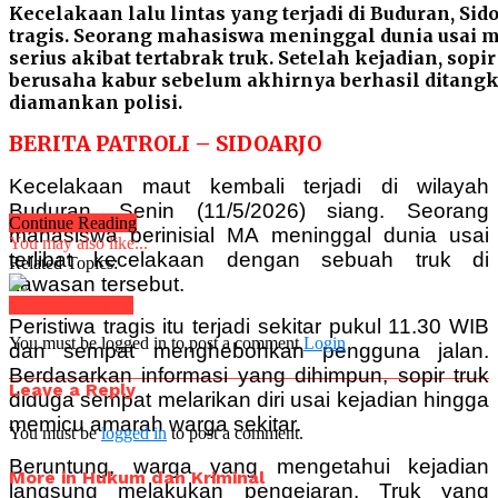
Kecelakaan lalu lintas yang terjadi di Buduran, Sid
tragis. Seorang mahasiswa meninggal dunia usai 
serius akibat tertabrak truk. Setelah kejadian, sopir
berusaha kabur sebelum akhirnya berhasil ditang
diamankan polisi.
BERITA PATROLI – SIDOARJO
Kecelakaan maut kembali terjadi di wilayah
Buduran, Senin (11/5/2026) siang. Seorang
Continue Reading
mahasiswa berinisial MA meninggal dunia usai
You may also like...
terlibat kecelakaan dengan sebuah truk di
Related Topics:
kawasan tersebut.
Click to comment
Peristiwa tragis itu terjadi sekitar pukul 11.30 WIB
You must be logged in to post a comment
Login
dan sempat menghebohkan pengguna jalan.
Berdasarkan informasi yang dihimpun, sopir truk
Leave a Reply
diduga sempat melarikan diri usai kejadian hingga
memicu amarah warga sekitar.
You must be
logged in
to post a comment.
Beruntung, warga yang mengetahui kejadian
More in Hukum dan Kriminal
langsung melakukan pengejaran. Truk yang