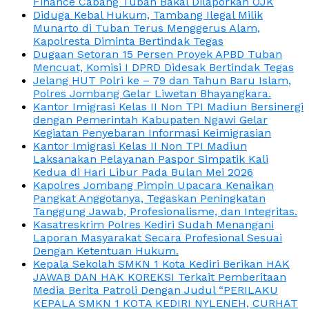
Finance Cabang Tuban Bakal Dilaporkan OJK
Diduga Kebal Hukum, Tambang Ilegal Milik
Munarto di Tuban Terus Menggerus Alam,
Kapolresta Diminta Bertindak Tegas
Dugaan Setoran 15 Persen Proyek APBD Tuban
Mencuat, Komisi I DPRD Didesak Bertindak Tegas
Jelang HUT Polri ke – 79 dan Tahun Baru Islam,
Polres Jombang Gelar Liwetan Bhayangkara.
Kantor Imigrasi Kelas II Non TPI Madiun Bersinergi
dengan Pemerintah Kabupaten Ngawi Gelar
Kegiatan Penyebaran Informasi Keimigrasian
Kantor Imigrasi Kelas II Non TPI Madiun
Laksanakan Pelayanan Paspor Simpatik Kali
Kedua di Hari Libur Pada Bulan Mei 2026
Kapolres Jombang Pimpin Upacara Kenaikan
Pangkat Anggotanya, Tegaskan Peningkatan
Tanggung Jawab, Profesionalisme, dan Integritas.
Kasatreskrim Polres Kediri Sudah Menangani
Laporan Masyarakat Secara Profesional Sesuai
Dengan Ketentuan Hukum.
Kepala Sekolah SMKN 1 Kota Kediri Berikan HAK
JAWAB DAN HAK KOREKSI Terkait Pemberitaan
Media Berita Patroli Dengan Judul “PERILAKU
KEPALA SMKN 1 KOTA KEDIRI NYLENEH, CURHAT