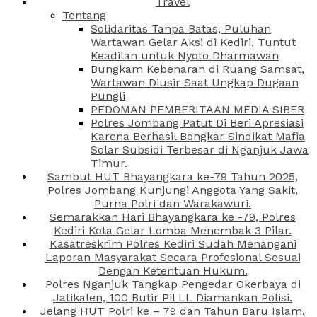
Travel
Tentang
Solidaritas Tanpa Batas, Puluhan
Wartawan Gelar Aksi di Kediri, Tuntut
Keadilan untuk Nyoto Dharmawan
Bungkam Kebenaran di Ruang Samsat,
Wartawan Diusir Saat Ungkap Dugaan
Pungli
PEDOMAN PEMBERITAAN MEDIA SIBER
Polres Jombang Patut Di Beri Apresiasi
Karena Berhasil Bongkar Sindikat Mafia
Solar Subsidi Terbesar di Nganjuk Jawa
Timur.
Sambut HUT Bhayangkara ke-79 Tahun 2025,
Polres Jombang Kunjungi Anggota Yang Sakit,
Purna Polri dan Warakawuri.
Semarakkan Hari Bhayangkara ke -79, Polres
Kediri Kota Gelar Lomba Menembak 3 Pilar.
Kasatreskrim Polres Kediri Sudah Menangani
Laporan Masyarakat Secara Profesional Sesuai
Dengan Ketentuan Hukum.
Polres Nganjuk Tangkap Pengedar Okerbaya di
Jatikalen, 100 Butir Pil LL Diamankan Polisi.
Jelang HUT Polri ke – 79 dan Tahun Baru Islam,