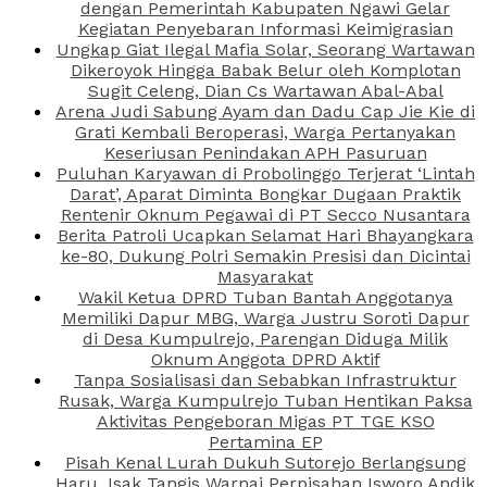
dengan Pemerintah Kabupaten Ngawi Gelar
Kegiatan Penyebaran Informasi Keimigrasian
Ungkap Giat Ilegal Mafia Solar, Seorang Wartawan
Dikeroyok Hingga Babak Belur oleh Komplotan
Sugit Celeng, Dian Cs Wartawan Abal-Abal
Arena Judi Sabung Ayam dan Dadu Cap Jie Kie di
Grati Kembali Beroperasi, Warga Pertanyakan
Keseriusan Penindakan APH Pasuruan
Puluhan Karyawan di Probolinggo Terjerat ‘Lintah
Darat’, Aparat Diminta Bongkar Dugaan Praktik
Rentenir Oknum Pegawai di PT Secco Nusantara
Berita Patroli Ucapkan Selamat Hari Bhayangkara
ke-80, Dukung Polri Semakin Presisi dan Dicintai
Masyarakat
Wakil Ketua DPRD Tuban Bantah Anggotanya
Memiliki Dapur MBG, Warga Justru Soroti Dapur
di Desa Kumpulrejo, Parengan Diduga Milik
Oknum Anggota DPRD Aktif
Tanpa Sosialisasi dan Sebabkan Infrastruktur
Rusak, Warga Kumpulrejo Tuban Hentikan Paksa
Aktivitas Pengeboran Migas PT TGE KSO
Pertamina EP
Pisah Kenal Lurah Dukuh Sutorejo Berlangsung
Haru, Isak Tangis Warnai Perpisahan Isworo Andik