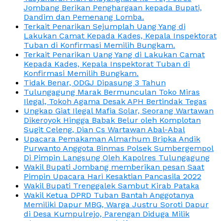
Jombang Berikan Penghargaan kepada Bupati,
Dandim dan Pemenang Lomba.
Terkait Penarikan Sejumplah Uang Yang di
Lakukan Camat Kepada Kades, Kepala Inspektorat
Tuban di Konfirmasi Memilih Bungkam.
Terkait Penarikan Uang Yang di Lakukan Camat
Kepada Kades, Kepala Inspektorat Tuban di
Konfirmasi Memilih Bungkam.
Tidak Benar, ODGJ Dipasung 3 Tahun
Tulungagung Marak Bermunculan Toko Miras
Ilegal, Tokoh Agama Desak APH Bertindak Tegas
Ungkap Giat Ilegal Mafia Solar, Seorang Wartawan
Dikeroyok Hingga Babak Belur oleh Komplotan
Sugit Celeng, Dian Cs Wartawan Abal-Abal
Upacara Pemakaman Almarhum Bripka Andik
Purwanto Anggota Binmas Polsek Sumbergempol
Di Pimpin Langsung Oleh Kapolres Tulungagung
Wakil Bupati Jombang memberikan pesan Saat
Pimpin Upacara Hari Kesaktian Pancasila 2022
Wakil Bupati Trenggalek Sambut Kirab Pataka
Wakil Ketua DPRD Tuban Bantah Anggotanya
Memiliki Dapur MBG, Warga Justru Soroti Dapur
di Desa Kumpulrejo, Parengan Diduga Milik