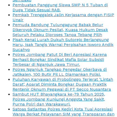
Pembuatan Panggung Siswa SMP N 5 Tuban di
Duga Tidak Sesuai RAB.
Pemkab Trenggalek Jalin Kerjasama dengan FISIP
Unair
Pemuda Bandung Tulungagung Babak Belur
Dikeroyok Oknum Pesilat, Kuasa Hukum Desak
Seluruh Pelaku Diproses Tanpa Tebang Pilih
Pisah Kenal Lurah Dukuh Sutorejo Berlangsung
Haru, Isak Tangis Warnai Perpisahan Isworo Andik
Sucahyo
Polres Jombang Patut Di Beri Apresiasi Karena
Berhasil Bongkar Sindikat Mafia Solar Subsidi
Terbesar di Nganjuk Jawa Timur.
Polres Nganjuk Tangkap Pengedar Okerbaya di
Jatikalen, 100 Butir Pil LL Diamankan Polisi.
Puluhan Karyawan di Probolinggo Terjerat ‘Lintah
Darat’, Aparat Diminta Bongkar Dugaan Praktik
Rentenir Oknum Pegawai di PT Secco Nusantara
Sambut HUT Bhayangkara ke-79 Tahun 2025,
Polres Jombang Kunjungi Anggota Yang Sakit,
Purna Polri dan Warakawuri.
Satpas Satlantas Polres Kediri Kota Tuai Apresiasi
Warga Berkat Pelayanan SIM yang Transparan dan