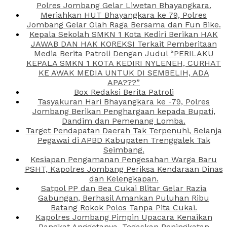
Polres Jombang Gelar Liwetan Bhayangkara.
Meriahkan HUT Bhayangkara ke 79, Polres
Jombang Gelar Olah Raga Bersama dan Fun Bike.
Kepala Sekolah SMKN 1 Kota Kediri Berikan HAK
JAWAB DAN HAK KOREKSI Terkait Pemberitaan
Media Berita Patroli Dengan Judul “PERILAKU
KEPALA SMKN 1 KOTA KEDIRI NYLENEH, CURHAT
KE AWAK MEDIA UNTUK DI SEMBELIH, ADA
APA???”
Box Redaksi Berita Patroli
Tasyakuran Hari Bhayangkara ke -79, Polres
Jombang Berikan Penghargaan kepada Bupati,
Dandim dan Pemenang Lomba.
Target Pendapatan Daerah Tak Terpenuhi, Belanja
Pegawai di APBD Kabupaten Trenggalek Tak
Seimbang.
Kesiapan Pengamanan Pengesahan Warga Baru
PSHT, Kapolres Jombang Periksa Kendaraan Dinas
dan Kelengkapan.
Satpol PP dan Bea Cukai Blitar Gelar Razia
Gabungan, Berhasil Amankan Puluhan Ribu
Batang Rokok Polos Tanpa Pita Cukai.
Kapolres Jombang Pimpin Upacara Kenaikan
Pangkat Anggotanya, Tegaskan Peningkatan