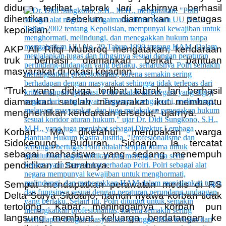
diduga terlibat tabrak lari akhirnya berhasil
dihentikan sebelum diamankan petugas
kepolisian.
AKP Ali Rifqi Mubaroq mengatakan, kendaraan
truk berhasil diamankan berkat bantuan
masyarakat di lokasi kejadian.
“Truk yang diduga terlibat tabrak lari berhasil
diamankan setelah masyarakat ikut membantu
menghentikan kendaraan tersebut,” ujarnya.
Korban MA diketahui merupakan warga
Sidokepung, Buduran, Sidoarjo. Ia tercatat
sebagai mahasiswa yang sedang menempuh
pendidikan di Surabaya.
Sempat mendapatkan perawatan medis di RS
Delta Surya Sidoarjo, namun nyawa korban tidak
tertolong. Kabar meninggalnya korban pun
langsung membuat keluarga berdatangan ke