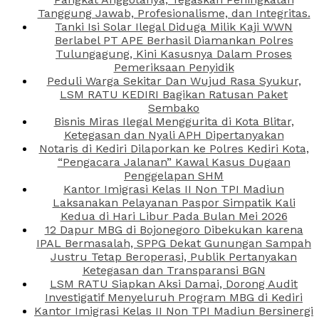
Tanggung Jawab, Profesionalisme, dan Integritas.
Tanki Isi Solar Ilegal Diduga Milik Kaji WWN
Berlabel PT APE Berhasil Diamankan Polres
Tulungagung, Kini Kasusnya Dalam Proses
Pemeriksaan Penyidik
Peduli Warga Sekitar Dan Wujud Rasa Syukur,
LSM RATU KEDIRI Bagikan Ratusan Paket
Sembako
Bisnis Miras Ilegal Menggurita di Kota Blitar,
Ketegasan dan Nyali APH Dipertanyakan
Notaris di Kediri Dilaporkan ke Polres Kediri Kota,
“Pengacara Jalanan” Kawal Kasus Dugaan
Penggelapan SHM
Kantor Imigrasi Kelas II Non TPI Madiun
Laksanakan Pelayanan Paspor Simpatik Kali
Kedua di Hari Libur Pada Bulan Mei 2026
12 Dapur MBG di Bojonegoro Dibekukan karena
IPAL Bermasalah, SPPG Dekat Gunungan Sampah
Justru Tetap Beroperasi, Publik Pertanyakan
Ketegasan dan Transparansi BGN
LSM RATU Siapkan Aksi Damai, Dorong Audit
Investigatif Menyeluruh Program MBG di Kediri
Kantor Imigrasi Kelas II Non TPI Madiun Bersinergi