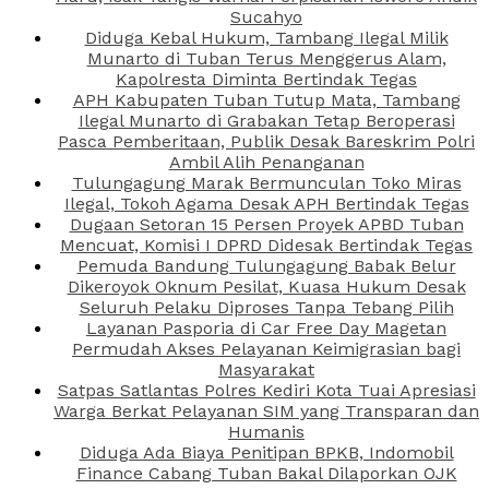
Sucahyo
Diduga Kebal Hukum, Tambang Ilegal Milik
Munarto di Tuban Terus Menggerus Alam,
Kapolresta Diminta Bertindak Tegas
APH Kabupaten Tuban Tutup Mata, Tambang
Ilegal Munarto di Grabakan Tetap Beroperasi
Pasca Pemberitaan, Publik Desak Bareskrim Polri
Ambil Alih Penanganan
Tulungagung Marak Bermunculan Toko Miras
Ilegal, Tokoh Agama Desak APH Bertindak Tegas
Dugaan Setoran 15 Persen Proyek APBD Tuban
Mencuat, Komisi I DPRD Didesak Bertindak Tegas
Pemuda Bandung Tulungagung Babak Belur
Dikeroyok Oknum Pesilat, Kuasa Hukum Desak
Seluruh Pelaku Diproses Tanpa Tebang Pilih
Layanan Pasporia di Car Free Day Magetan
Permudah Akses Pelayanan Keimigrasian bagi
Masyarakat
Satpas Satlantas Polres Kediri Kota Tuai Apresiasi
Warga Berkat Pelayanan SIM yang Transparan dan
Humanis
Diduga Ada Biaya Penitipan BPKB, Indomobil
Finance Cabang Tuban Bakal Dilaporkan OJK