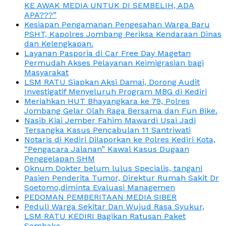
KE AWAK MEDIA UNTUK DI SEMBELIH, ADA
APA???”
Kesiapan Pengamanan Pengesahan Warga Baru
PSHT, Kapolres Jombang Periksa Kendaraan Dinas
dan Kelengkapan.
Layanan Pasporia di Car Free Day Magetan
Permudah Akses Pelayanan Keimigrasian bagi
Masyarakat
LSM RATU Siapkan Aksi Damai, Dorong Audit
Investigatif Menyeluruh Program MBG di Kediri
Meriahkan HUT Bhayangkara ke 79, Polres
Jombang Gelar Olah Raga Bersama dan Fun Bike.
Nasib Kiai Jember Fahim Mawardi Usai Jadi
Tersangka Kasus Pencabulan 11 Santriwati
Notaris di Kediri Dilaporkan ke Polres Kediri Kota,
“Pengacara Jalanan” Kawal Kasus Dugaan
Penggelapan SHM
Oknum Dokter belum lulus Specialis, tangani
Pasien Penderita Tumor, Direktur Rumah Sakit Dr
Soetomo,diminta Evaluasi Managemen
PEDOMAN PEMBERITAAN MEDIA SIBER
Peduli Warga Sekitar Dan Wujud Rasa Syukur,
LSM RATU KEDIRI Bagikan Ratusan Paket
Sembako