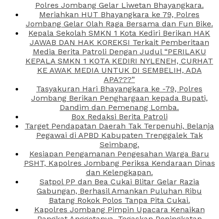
Polres Jombang Gelar Liwetan Bhayangkara.
Meriahkan HUT Bhayangkara ke 79, Polres
Jombang Gelar Olah Raga Bersama dan Fun Bike.
Kepala Sekolah SMKN 1 Kota Kediri Berikan HAK
JAWAB DAN HAK KOREKSI Terkait Pemberitaan
Media Berita Patroli Dengan Judul “PERILAKU
KEPALA SMKN 1 KOTA KEDIRI NYLENEH, CURHAT
KE AWAK MEDIA UNTUK DI SEMBELIH, ADA
APA???”
Tasyakuran Hari Bhayangkara ke -79, Polres
Jombang Berikan Penghargaan kepada Bupati,
Dandim dan Pemenang Lomba.
Box Redaksi Berita Patroli
Target Pendapatan Daerah Tak Terpenuhi, Belanja
Pegawai di APBD Kabupaten Trenggalek Tak
Seimbang.
Kesiapan Pengamanan Pengesahan Warga Baru
PSHT, Kapolres Jombang Periksa Kendaraan Dinas
dan Kelengkapan.
Satpol PP dan Bea Cukai Blitar Gelar Razia
Gabungan, Berhasil Amankan Puluhan Ribu
Batang Rokok Polos Tanpa Pita Cukai.
Kapolres Jombang Pimpin Upacara Kenaikan
Pangkat Anggotanya, Tegaskan Peningkatan