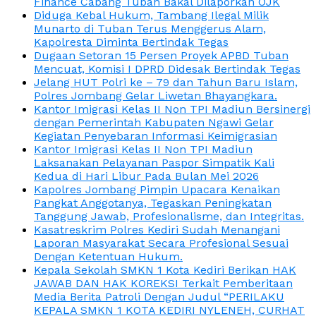
Finance Cabang Tuban Bakal Dilaporkan OJK
Diduga Kebal Hukum, Tambang Ilegal Milik
Munarto di Tuban Terus Menggerus Alam,
Kapolresta Diminta Bertindak Tegas
Dugaan Setoran 15 Persen Proyek APBD Tuban
Mencuat, Komisi I DPRD Didesak Bertindak Tegas
Jelang HUT Polri ke – 79 dan Tahun Baru Islam,
Polres Jombang Gelar Liwetan Bhayangkara.
Kantor Imigrasi Kelas II Non TPI Madiun Bersinergi
dengan Pemerintah Kabupaten Ngawi Gelar
Kegiatan Penyebaran Informasi Keimigrasian
Kantor Imigrasi Kelas II Non TPI Madiun
Laksanakan Pelayanan Paspor Simpatik Kali
Kedua di Hari Libur Pada Bulan Mei 2026
Kapolres Jombang Pimpin Upacara Kenaikan
Pangkat Anggotanya, Tegaskan Peningkatan
Tanggung Jawab, Profesionalisme, dan Integritas.
Kasatreskrim Polres Kediri Sudah Menangani
Laporan Masyarakat Secara Profesional Sesuai
Dengan Ketentuan Hukum.
Kepala Sekolah SMKN 1 Kota Kediri Berikan HAK
JAWAB DAN HAK KOREKSI Terkait Pemberitaan
Media Berita Patroli Dengan Judul “PERILAKU
KEPALA SMKN 1 KOTA KEDIRI NYLENEH, CURHAT