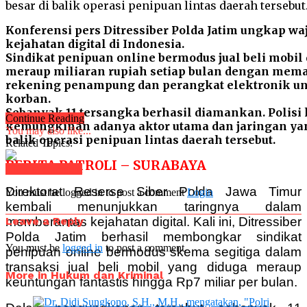
Konferensi pers Ditressiber Polda Jatim ungkap wa
kejahatan digital di Indonesia.
Sindikat penipuan online bermodus jual beli mobi
meraup miliaran rupiah setiap bulan dengan mem
rekening penampung dan perangkat elektronik u
korban.
Sebanyak 11 tersangka berhasil diamankan. Polisi
Continue Reading
kemungkinan adanya aktor utama dan jaringan yan
You may also like...
balik operasi penipuan lintas daerah tersebut.
Related Topics:
BERITA PATROLI – SURABAYA
Click to comment
Direktorat Reserse Siber Polda Jawa Timur
You must be logged in to post a comment
Login
kembali menunjukkan taringnya dalam
Leave a Reply
memberantas kejahatan digital. Kali ini, Ditressiber
Polda Jatim berhasil membongkar sindikat
You must be
logged in
to post a comment.
penipuan online bermodus skema segitiga dalam
transaksi jual beli mobil yang diduga meraup
More in Hukum dan Kriminal
keuntungan fantastis hingga Rp7 miliar per bulan.