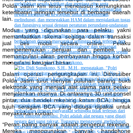
Polda Jatim kini terus menelusuri kemungkinan
keterlibatan jaringan tersebut di berbagai daerah
lain.
Modus yang digunakan para pelaku yakni
memanfaatkan skema segitiga dalam transaksi
jual beli mobil secara online. Pelaku
mempertemukan penjual dan pembeli, lalu
memanipulasi aliran pembayaran hingga korban
mengalami kerugian besar.
Dalam operasi pengungkapan ini, Ditressiber
Polda Jatim turut menyita puluhan barang bukti
elektronik yang menjadi alat utama para pelaku
menjalankan aksinya. Di antaranya 30 unit ponsel
pintar, dua bendel rekening koran BCA, hingga
tujuh seragam BCA yang diduga dipakai untuk
meyakinkan korban.
“Peran paling banyak adalah pengepul rekening.
Mereka menggunakan banyak handphone