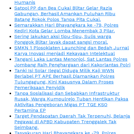
Humanis
Satpol PP dan Bea Cukai Blitar Gelar Razia
Gabungan, Berhasil Amankan Puluhan Ribu
Batang Rokok Polos Tanpa Pita Cukai.
Semarakkan Hari Bhayangkara ke -79, Polres
Kediri Kota Gelar Lomba Menembak 3 Pilar.
Sering lakukan aksi tipu-tipu, Sulis warga
Ponggok Blitar layak dapat sangsi moral.
SMKN 1 Plosoklaten Launching dan Bedah Jurnal
Karya Inovasi menjadi Kekayaan Intelektual
Tangani Laka Lantas Menonjol, Sat Lantas Polres
Jombang Raih Penghargaan dari Kakorlantas Polri
Tanki Isi Solar Ilegal Diduga Milik Kaji WWN
Berlabel PT APE Berhasil Diamankan Polres
Tulungagung, Kini Kasusnya Dalam Proses
Pemeriksaan Penyidik
Tanpa Sosialisasi dan Sebabkan Infrastruktur
Rusak, Warga Kumpulrejo Tuban Hentikan Paksa
Aktivitas Pengeboran Migas PT TGE KSO
Pertamina EP
Target Pendapatan Daerah Tak Terpenuhi, Belanja
Pegawai di APBD Kabupaten Trenggalek Tak
Seimbang.
Tasyakuran Hari Bhayangkara ke -79, Polres