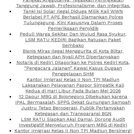
Tanggung Jawab, Profesionalisme, dan Integritas.
Tanki Isi Solar Ilegal Diduga Milik Kaji WWN
Berlabel PT APE Berhasil Diamankan Polres
Tulungagung, Kini Kasusnya Dalam Proses
Pemeriksaan Penyidik
Peduli Warga Sekitar Dan Wujud Rasa Syukur,
LSM RATU KEDIRI Bagikan Ratusan Paket
Sembako
Bisnis Miras Ilegal Menggurita di Kota Blitar,
Ketegasan dan Nyali APH Dipertanyakan
Notaris di Kediri Dilaporkan ke Polres Kediri Kota,
“Pengacara Jalanan” Kawal Kasus Dugaan
Penggelapan SHM
Kantor Imigrasi Kelas II Non TPI Madiun
Laksanakan Pelayanan Paspor Simpatik Kali
Kedua di Hari Libur Pada Bulan Mei 2026
12 Dapur MBG di Bojonegoro Dibekukan karena
IPAL Bermasalah, SPPG Dekat Gunungan Sampah
Justru Tetap Beroperasi, Publik Pertanyakan
Ketegasan dan Transparansi BGN
LSM RATU Siapkan Aksi Damai, Dorong Audit
Investigatif Menyeluruh Program MBG di Kediri
Kantor Imigrasi Kelas II Non TPI Madiun Bersinergi