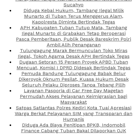
Sucahyo
Diduga Kebal Hukum, Tambang Ilegal Milik
Munarto di Tuban Terus Menggerus Alam,
Kapolresta Diminta Bertindak Tegas
APH Kabupaten Tuban Tutup Mata, Tambang
Ilegal Munarto di Grabakan Tetap Beroperasi
Pasca Pemberitaan, Publik Desak Bareskrim Polri
Ambil Alih Penanganan
Tulungagung Marak Bermunculan Toko Miras
Ilegal, Tokoh Agama Desak APH Bertindak Tegas
Dugaan Setoran 15 Persen Proyek APBD Tuban
Mencuat, Komisi I DPRD Didesak Bertindak Tegas
Pemuda Bandung Tulungagung Babak Belur
Dikeroyok Oknum Pesilat, Kuasa Hukum Desak
Seluruh Pelaku Diproses Tanpa Tebang Pilih
Layanan Pasporia di Car Free Day Magetan
Permudah Akses Pelayanan Keimigrasian bagi
Masyarakat
Satpas Satlantas Polres Kediri Kota Tuai Apresiasi
Warga Berkat Pelayanan SIM yang Transparan dan
Humanis
Diduga Ada Biaya Penitipan BPKB, Indomobil
Finance Cabang Tuban Bakal Dilaporkan OJK