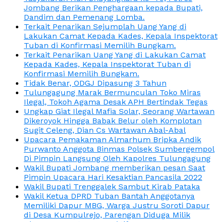
Jombang Berikan Penghargaan kepada Bupati,
Dandim dan Pemenang Lomba.
Terkait Penarikan Sejumplah Uang Yang di
Lakukan Camat Kepada Kades, Kepala Inspektorat
Tuban di Konfirmasi Memilih Bungkam.
Terkait Penarikan Uang Yang di Lakukan Camat
Kepada Kades, Kepala Inspektorat Tuban di
Konfirmasi Memilih Bungkam.
Tidak Benar, ODGJ Dipasung 3 Tahun
Tulungagung Marak Bermunculan Toko Miras
Ilegal, Tokoh Agama Desak APH Bertindak Tegas
Ungkap Giat Ilegal Mafia Solar, Seorang Wartawan
Dikeroyok Hingga Babak Belur oleh Komplotan
Sugit Celeng, Dian Cs Wartawan Abal-Abal
Upacara Pemakaman Almarhum Bripka Andik
Purwanto Anggota Binmas Polsek Sumbergempol
Di Pimpin Langsung Oleh Kapolres Tulungagung
Wakil Bupati Jombang memberikan pesan Saat
Pimpin Upacara Hari Kesaktian Pancasila 2022
Wakil Bupati Trenggalek Sambut Kirab Pataka
Wakil Ketua DPRD Tuban Bantah Anggotanya
Memiliki Dapur MBG, Warga Justru Soroti Dapur
di Desa Kumpulrejo, Parengan Diduga Milik