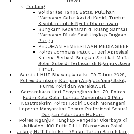
Travel
Tentang
Solidaritas Tanpa Batas, Puluhan
Wartawan Gelar Aksi di Kediri, Tuntut
Keadilan untuk Nyoto Dharmawan
Bungkam Kebenaran di Ruang Samsat,
Wartawan Diusir Saat Ungkap Dugaan
Pungli
PEDOMAN PEMBERITAAN MEDIA SIBER
Polres Jombang Patut Di Beri Apresiasi
Karena Berhasil Bongkar Sindikat Mafia
Solar Subsidi Terbesar di Nganjuk Jawa
Timur.
Sambut HUT Bhayangkara ke-79 Tahun 2025,
Polres Jombang Kunjungi Anggota Yang Sakit,
Purna Polri dan Warakawuri.
Semarakkan Hari Bhayangkara ke -79, Polres
Kediri Kota Gelar Lomba Menembak 3 Pilar.
Kasatreskrim Polres Kediri Sudah Menangani
Laporan Masyarakat Secara Profesional Sesuai
Dengan Ketentuan Hukum.
Polres Nganjuk Tangkap Pengedar Okerbaya di
Jatikalen, 100 Butir Pil LL Diamankan Polisi.
Jelang HUT Polri ke – 79 dan Tahun Baru Islam,