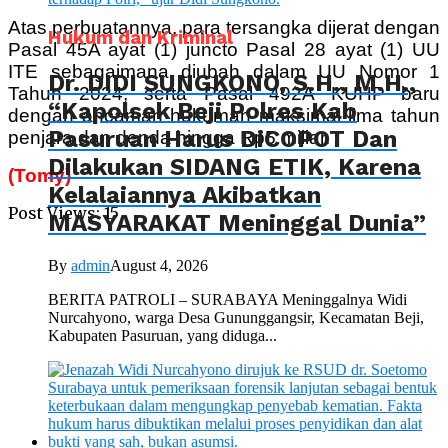
Atas perbuatannya, para tersangka dijerat dengan
Hukum dan Kriminal
Pasal 45A ayat (1) juncto Pasal 28 ayat (1) UU
ITE sebagaimana diubah dalam UU Nomor 1
Dr. DIDI SUNGKONO, S.H., M.H.,
Tahun 2024, serta Pasal 492A KUHP baru
“Kapolsek Beji Polres Kab
dengan ancaman hukuman maksimal lima tahun
Pasuruan Harus DiCOPOT Dan
penjara dan denda hingga Rp5 miliar.
Dilakukan SIDANG ETIK, Karena
(Tomy)
Kelalaiannya Akibatkan
Post Views:
15
MASYARAKAT Meninggal Dunia”
By
admin
August 4, 2026
BERITA PATROLI – SURABAYA Meninggalnya Widi
Nurcahyono, warga Desa Gununggangsir, Kecamatan Beji,
Kabupaten Pasuruan, yang diduga...