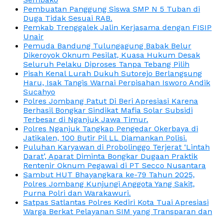
Pembuatan Panggung Siswa SMP N 5 Tuban di
Duga Tidak Sesuai RAB.
Pemkab Trenggalek Jalin Kerjasama dengan FISIP
Unair
Pemuda Bandung Tulungagung Babak Belur
Dikeroyok Oknum Pesilat, Kuasa Hukum Desak
Seluruh Pelaku Diproses Tanpa Tebang Pilih
Pisah Kenal Lurah Dukuh Sutorejo Berlangsung
Haru, Isak Tangis Warnai Perpisahan Isworo Andik
Sucahyo
Polres Jombang Patut Di Beri Apresiasi Karena
Berhasil Bongkar Sindikat Mafia Solar Subsidi
Terbesar di Nganjuk Jawa Timur.
Polres Nganjuk Tangkap Pengedar Okerbaya di
Jatikalen, 100 Butir Pil LL Diamankan Polisi.
Puluhan Karyawan di Probolinggo Terjerat ‘Lintah
Darat’, Aparat Diminta Bongkar Dugaan Praktik
Rentenir Oknum Pegawai di PT Secco Nusantara
Sambut HUT Bhayangkara ke-79 Tahun 2025,
Polres Jombang Kunjungi Anggota Yang Sakit,
Purna Polri dan Warakawuri.
Satpas Satlantas Polres Kediri Kota Tuai Apresiasi
Warga Berkat Pelayanan SIM yang Transparan dan