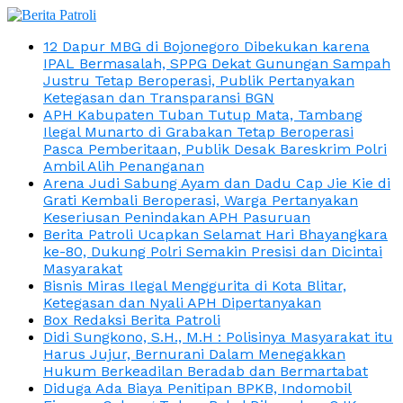
12 Dapur MBG di Bojonegoro Dibekukan karena
IPAL Bermasalah, SPPG Dekat Gunungan Sampah
Justru Tetap Beroperasi, Publik Pertanyakan
Ketegasan dan Transparansi BGN
APH Kabupaten Tuban Tutup Mata, Tambang
Ilegal Munarto di Grabakan Tetap Beroperasi
Pasca Pemberitaan, Publik Desak Bareskrim Polri
Ambil Alih Penanganan
Arena Judi Sabung Ayam dan Dadu Cap Jie Kie di
Grati Kembali Beroperasi, Warga Pertanyakan
Keseriusan Penindakan APH Pasuruan
Berita Patroli Ucapkan Selamat Hari Bhayangkara
ke-80, Dukung Polri Semakin Presisi dan Dicintai
Masyarakat
Bisnis Miras Ilegal Menggurita di Kota Blitar,
Ketegasan dan Nyali APH Dipertanyakan
Box Redaksi Berita Patroli
Didi Sungkono, S.H., M.H : Polisinya Masyarakat itu
Harus Jujur, Bernurani Dalam Menegakkan
Hukum Berkeadilan Beradab dan Bermartabat
Diduga Ada Biaya Penitipan BPKB, Indomobil