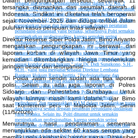
Dalam pengungkapan tersebut, sebanyak 11
tersangka diamankan dari sejumlah daerah di
Indonesia. Sindikat ini diketahui telah beroperasi
sejak November 2025 dan diduga terlibat dalam
puluhan kasus penipuan lintas wilayah.
Direktur Reserse Siber Polda Jatim, Bimo Ariyanto
mengatakan pengungkapan ini berawal dari
laporan korban di wilayah Jawa Timur yang
kemudian dikembangkan hingga menemukan
jaringan besar dan terorganisir.
“Di Polda Jatim sendiri sudah ada tiga laporan
polisi. Selain itu ada juga laporan di Polres
Sidoarjo dan Polrestabes Surabaya. Untuk
wilayah lainnya masih kami dalami,” ujar Bimo
saat konferensi pers di Mapolda Jatim, Senin
(11/5/2026).
Menurutnya, hasil pendalaman sementara
menunjukkan ada sekitar 60 kasus serupa yang
memiliki pola kejahatan hampir sama. Ditressiber