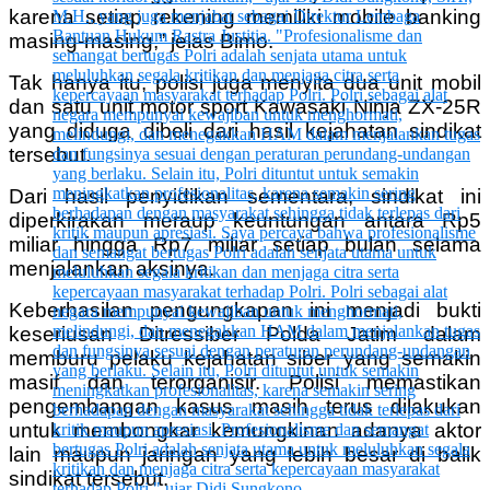
karena setiap rekening memiliki mobile banking
masing-masing,” jelas Bimo.
Tak hanya itu, polisi juga menyita dua unit mobil
dan satu unit motor sport Kawasaki Ninja ZX-25R
yang diduga dibeli dari hasil kejahatan sindikat
tersebut.
Dari hasil penyidikan sementara, sindikat ini
diperkirakan meraup keuntungan antara Rp5
miliar hingga Rp7 miliar setiap bulan selama
menjalankan aksinya.
Keberhasilan pengungkapan ini menjadi bukti
keseriusan Ditressiber Polda Jatim dalam
memburu pelaku kejahatan siber yang semakin
masif dan terorganisir. Polisi memastikan
pengembangan kasus masih terus dilakukan
untuk membongkar kemungkinan adanya aktor
lain maupun jaringan yang lebih besar di balik
sindikat tersebut.