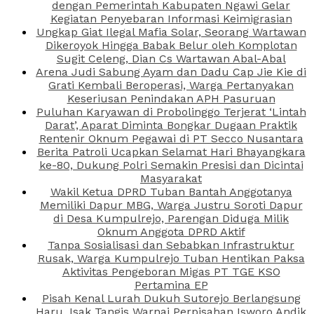
dengan Pemerintah Kabupaten Ngawi Gelar
Kegiatan Penyebaran Informasi Keimigrasian
Ungkap Giat Ilegal Mafia Solar, Seorang Wartawan
Dikeroyok Hingga Babak Belur oleh Komplotan
Sugit Celeng, Dian Cs Wartawan Abal-Abal
Arena Judi Sabung Ayam dan Dadu Cap Jie Kie di
Grati Kembali Beroperasi, Warga Pertanyakan
Keseriusan Penindakan APH Pasuruan
Puluhan Karyawan di Probolinggo Terjerat ‘Lintah
Darat’, Aparat Diminta Bongkar Dugaan Praktik
Rentenir Oknum Pegawai di PT Secco Nusantara
Berita Patroli Ucapkan Selamat Hari Bhayangkara
ke-80, Dukung Polri Semakin Presisi dan Dicintai
Masyarakat
Wakil Ketua DPRD Tuban Bantah Anggotanya
Memiliki Dapur MBG, Warga Justru Soroti Dapur
di Desa Kumpulrejo, Parengan Diduga Milik
Oknum Anggota DPRD Aktif
Tanpa Sosialisasi dan Sebabkan Infrastruktur
Rusak, Warga Kumpulrejo Tuban Hentikan Paksa
Aktivitas Pengeboran Migas PT TGE KSO
Pertamina EP
Pisah Kenal Lurah Dukuh Sutorejo Berlangsung
Haru, Isak Tangis Warnai Perpisahan Isworo Andik