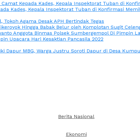
n Camat Kepada Kades, Kepala Inspektorat Tuban di Konf
ada Kades, Kepala Inspektorat Tuban di Konfirmasi Memi
l, Tokoh Agama Desak APH Bertindak Tegas
Dikeroyok Hingga Babak Belur oleh Komplotan Sugit Celen
nto Anggota Binmas Polsek Sumbergempol Di Pimpin La
in Upacara Hari Kesaktian Pancasila 2022
ki Dapur MBG, Warga Justru Soroti Dapur di Desa Kumpul
Berita Nasional
Ekonomi