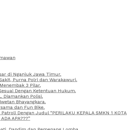
armawan
esar di Nganjuk Jawa Timur.
kit, Purna Polri dan Warakawuri.
 Menembak 3 Pilar.
l Sesuai Dengan Ketentuan Hukum.
L Diamankan Polisi.
Liwetan Bhayangkara.
rsama dan Fun Bike.
ta Patroli Dengan Judul “PERILAKU KEPALA SMKN 1 KOTA
 ADA APA???”
upati, Dandim dan Pemenang Lomba.