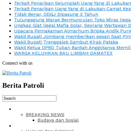
Terkait Penarikan Sejumplah Uang Yang di Lakuka
Terkait Penarikan Uang Yang di Lakukan Camat Kep
Tidak Benar, ODGJ Dipasung 3 Tahun
Tulungagung Marak Bermunculan Toko Miras Ilega
Ungkap Giat Ilegal Mafia Solar, Seorang Wartawan 
Upacara Pemakaman Almarhum Bripka Andik Purwa
Wakil Bupati Jombang memberikan pesan Saat Pimp
Wakil Bupati Trenggalek Sambut Kirab Pataka
Wakil Ketua DPRD Tuban Bantah Anggotanya Memili
WARGA KELUHKAN BAU LIMBAH DAMATEX
Connect with us
Berita Patroli
BREAKING NEWS
Budaya dan Sosial