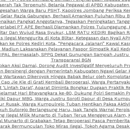
aerah Tak Terpenuhi, Belanja Pegawai di APBD Kabupaten
esahan Warga Baru PSHT, Kapolres Jombang Periksa Ken
r Gelar Razia Gabungan, Berhasil Amankan Puluhan Ribu B
aikan Pangkat Anggotanya, Tegaskan Peningkatan Tanggun
N Berlabel PT APE Berhasil Diamankan Polres Tulungagung
kitar Dan Wujud Rasa Syukur, LSM RATU KEDIRI Bagikan 
as Ilegal Menggurita di Kota Blitar, Ketegasan dan Nyali A
porkan ke Polres Kediri Kota, “Pengacara Jalanan” Kawal 
PI Madiun Laksanakan Pelayanan Paspor Simpatik Kali Ked
 IPAL Bermasalah, SPPG Dekat Gunungan Sampah Justru T
Transparansi BGN
kan Aksi Damai, Dorong Audit Investigatif Menyeluruh Pr
iun Bersinergi dengan Pemerintah Kabupaten Ngawi Gelar 
ang Wartawan Dikeroyok Hingga Babak Belur oleh Komplota
ap Jie Kie di Grati Kembali Beroperasi, Warga Pertany
t ‘Lintah Darat’, Aparat Diminta Bongkar Dugaan Praktik
Selamat Hari Bhayangkara ke-80, Dukung Polri Semakin Pr
ki Dapur MBG, Warga Justru Soroti Dapur di Desa Kumpu
ktur Rusak, Warga Kumpulrejo Tuban Hentikan Paksa Akti
kuh Sutorejo Berlangsung Haru, Isak Tangis Warnai Perpi
 Ilegal Milik Munarto di Tuban Terus Menggerus Alam, K
Munarto di Grabakan Tetap Beroperasi Pasca Pemberitaa
rak Bermunculan Toko Miras Ilegal, Tokoh Agama Desak