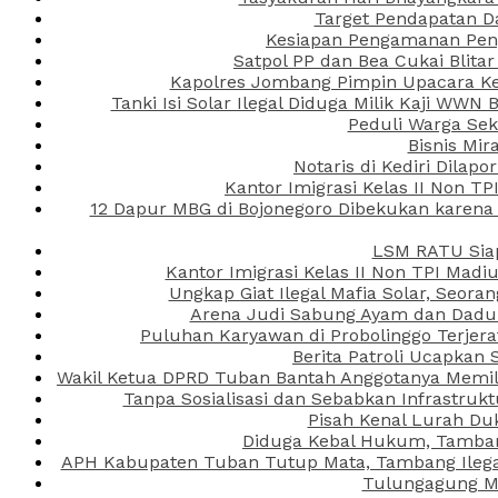
Target Pendapatan D
Kesiapan Pengamanan Peng
Satpol PP dan Bea Cukai Blita
Kapolres Jombang Pimpin Upacara Ken
Tanki Isi Solar Ilegal Diduga Milik Kaji WW
Peduli Warga Se
Bisnis Mir
Notaris di Kediri Dila
Kantor Imigrasi Kelas II Non T
12 Dapur MBG di Bojonegoro Dibekukan karena
LSM RATU Siap
Kantor Imigrasi Kelas II Non TPI Mad
Ungkap Giat Ilegal Mafia Solar, Seor
Arena Judi Sabung Ayam dan Dadu C
Puluhan Karyawan di Probolinggo Terjera
Berita Patroli Ucapkan 
Wakil Ketua DPRD Tuban Bantah Anggotanya Memili
Tanpa Sosialisasi dan Sebabkan Infrastru
Pisah Kenal Lurah Du
Diduga Kebal Hukum, Tambang
APH Kabupaten Tuban Tutup Mata, Tambang Ilegal 
Tulungagung Ma