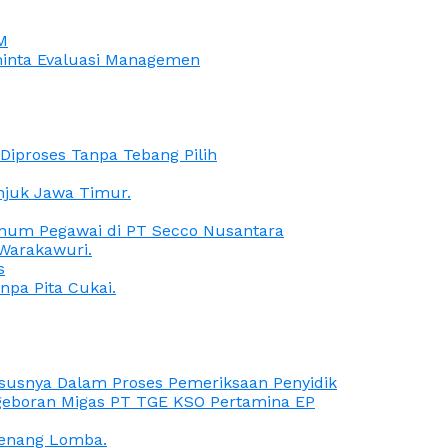
M
iminta Evaluasi Managemen
iproses Tanpa Tebang Pilih
anjuk Jawa Timur.
Oknum Pegawai di PT Secco Nusantara
Warakawuri.
s
npa Pita Cukai.
Kasusnya Dalam Proses Pemeriksaan Penyidik
ngeboran Migas PT TGE KSO Pertamina EP
menang Lomba.