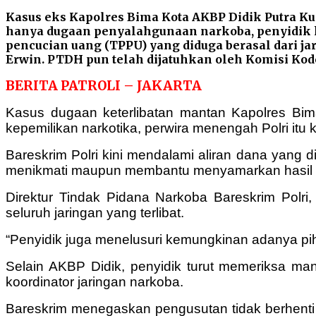
Kasus eks Kapolres Bima Kota AKBP Didik Putra Kun
hanya dugaan penyalahgunaan narkoba, penyidik 
pencucian uang (TPPU) yang diduga berasal dari j
Erwin. PTDH pun telah dijatuhkan oleh Komisi Kode
BERITA PATROLI – JAKARTA
Kasus dugaan keterlibatan mantan Kapolres Bima
kepemilikan narkotika, perwira menengah Polri itu 
Bareskrim Polri kini mendalami aliran dana yang d
menikmati maupun membantu menyamarkan hasil ke
Direktur Tindak Pidana Narkoba Bareskrim Polr
seluruh jaringan yang terlibat.
“Penyidik juga menelusuri kemungkinan adanya pi
Selain AKBP Didik, penyidik turut memeriksa ma
koordinator jaringan narkoba.
Bareskrim menegaskan pengusutan tidak berhenti p