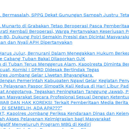
L Bermasalah, SPPG Dekat Gunungan Sampah Justru Tetap
unarto di Grabakan Tetap Beroperasi Pasca Pemberitaan
Grati Kembali Beroperasi, Warga Pertanyakan Keseriusan
e-80, Dukung Polri Semakin Presisi dan Dicintai Masyarak
gasan dan Nyali APH Dipertanyakan
itu Harus Jujur, Bernurani Dalam Menegakkan Hukum Berk
ce Cabang Tuban Bakal Dilaporkan OJK
 di Tuban Terus Menggerus Alam, Kapolresta Diminta Be
uat, Komisi I DPRD Didesak Bertindak Tegas
olres Jombang Gelar Liwetan Bhayangkara.
gi dengan Pemerintah Kabupaten Ngawi Gelar Kegiatan Pen
n Pelayanan Paspor Simpatik Kali Kedua di Hari Libur Pa
 Anggotanya, Tegaskan Peningkatan Tanggung Jawab, Prof
ran Masyarakat Secara Profesional Sesuai Dengan Ketent
JAWAB DAN HAK KOREKSI Terkait Pemberitaan Media Berit
DI SEMBELIH, ADA APA???”
, Kapolres Jombang Periksa Kendaraan Dinas dan Kelen
ah Akses Pelayanan Keimigrasian bagi Masyarakat
igatif Menyeluruh Program MBG di Kediri