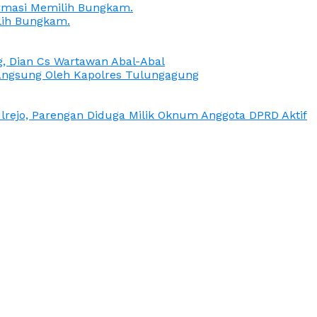
irmasi Memilih Bungkam.
lih Bungkam.
g, Dian Cs Wartawan Abal-Abal
ngsung Oleh Kapolres Tulungagung
rejo, Parengan Diduga Milik Oknum Anggota DPRD Aktif