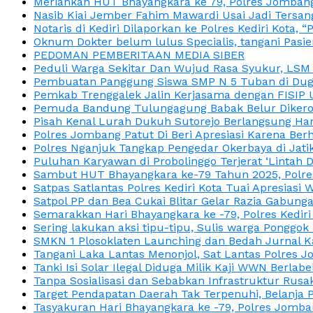
Meriahkan HUT Bhayangkara ke 79, Polres Jombang
Nasib Kiai Jember Fahim Mawardi Usai Jadi Tersan
Notaris di Kediri Dilaporkan ke Polres Kediri Kot
Oknum Dokter belum lulus Specialis, tangani Pasi
PEDOMAN PEMBERITAAN MEDIA SIBER
Peduli Warga Sekitar Dan Wujud Rasa Syukur, LS
Pembuatan Panggung Siswa SMP N 5 Tuban di Duga
Pemkab Trenggalek Jalin Kerjasama dengan FISIP 
Pemuda Bandung Tulungagung Babak Belur Dikeroy
Pisah Kenal Lurah Dukuh Sutorejo Berlangsung Har
Polres Jombang Patut Di Beri Apresiasi Karena Berh
Polres Nganjuk Tangkap Pengedar Okerbaya di Jatika
Puluhan Karyawan di Probolinggo Terjerat ‘Lintah 
Sambut HUT Bhayangkara ke-79 Tahun 2025, Polres
Satpas Satlantas Polres Kediri Kota Tuai Apresias
Satpol PP dan Bea Cukai Blitar Gelar Razia Gabung
Semarakkan Hari Bhayangkara ke -79, Polres Kedir
Sering lakukan aksi tipu-tipu, Sulis warga Ponggok 
SMKN 1 Plosoklaten Launching dan Bedah Jurnal Ka
Tangani Laka Lantas Menonjol, Sat Lantas Polres J
Tanki Isi Solar Ilegal Diduga Milik Kaji WWN Berl
Tanpa Sosialisasi dan Sebabkan Infrastruktur Rus
Target Pendapatan Daerah Tak Terpenuhi, Belanja
Tasyakuran Hari Bhayangkara ke -79, Polres Jom