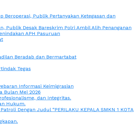
 Beroperasi, Publik Pertanyakan Ketegasan dan
, Publik Desak Bareskrim Polri Ambil Alih Penanganan
 Penindakan APH Pasuruan
at
eadilan Beradab dan Bermartabat
rtindak Tegas
yebaran Informasi Keimigrasian
da Bulan Mei 2026
esionalisme, dan Integritas.
uan Hukum.
a Patroli Dengan Judul “PERILAKU KEPALA SMKN 1 KOTA
gkapan.