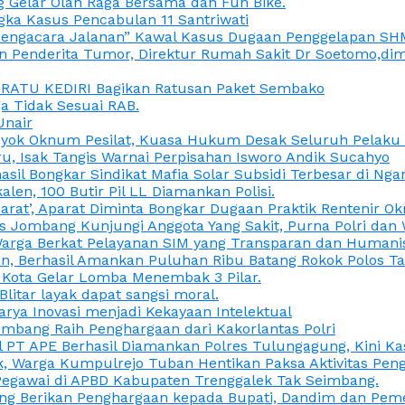
 Gelar Olah Raga Bersama dan Fun Bike.
gka Kasus Pencabulan 11 Santriwati
a, “Pengacara Jalanan” Kawal Kasus Dugaan Penggelapan SH
en Penderita Tumor, Direktur Rumah Sakit Dr Soetomo,d
M RATU KEDIRI Bagikan Ratusan Paket Sembako
 Tidak Sesuai RAB.
Unair
ok Oknum Pesilat, Kuasa Hukum Desak Seluruh Pelaku D
u, Isak Tangis Warnai Perpisahan Isworo Andik Sucahyo
asil Bongkar Sindikat Mafia Solar Subsidi Terbesar di Ng
len, 100 Butir Pil LL Diamankan Polisi.
Darat’, Aparat Diminta Bongkar Dugaan Praktik Rentenir 
 Jombang Kunjungi Anggota Yang Sakit, Purna Polri dan 
i Warga Berkat Pelayanan SIM yang Transparan dan Humani
an, Berhasil Amankan Puluhan Ribu Batang Rokok Polos Ta
i Kota Gelar Lomba Menembak 3 Pilar.
Blitar layak dapat sangsi moral.
rya Inovasi menjadi Kekayaan Intelektual
ombang Raih Penghargaan dari Kakorlantas Polri
abel PT APE Berhasil Diamankan Polres Tulungagung, Kini 
ak, Warga Kumpulrejo Tuban Hentikan Paksa Aktivitas Pe
 Pegawai di APBD Kabupaten Trenggalek Tak Seimbang.
bang Berikan Penghargaan kepada Bupati, Dandim dan Pe