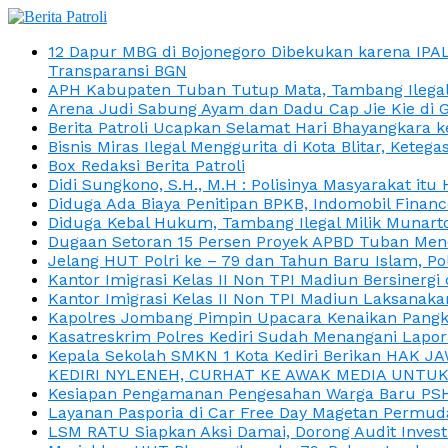
12 Dapur MBG di Bojonegoro Dibekukan karena IPA
Transparansi BGN
APH Kabupaten Tuban Tutup Mata, Tambang Ilegal M
Arena Judi Sabung Ayam dan Dadu Cap Jie Kie di 
Berita Patroli Ucapkan Selamat Hari Bhayangkara k
Bisnis Miras Ilegal Menggurita di Kota Blitar, Kete
Box Redaksi Berita Patroli
Didi Sungkono, S.H., M.H : Polisinya Masyarakat 
Diduga Ada Biaya Penitipan BPKB, Indomobil Finan
Diduga Kebal Hukum, Tambang Ilegal Milik Munarto
Dugaan Setoran 15 Persen Proyek APBD Tuban Menc
Jelang HUT Polri ke – 79 dan Tahun Baru Islam, P
Kantor Imigrasi Kelas II Non TPI Madiun Bersiner
Kantor Imigrasi Kelas II Non TPI Madiun Laksanaka
Kapolres Jombang Pimpin Upacara Kenaikan Pangkat
Kasatreskrim Polres Kediri Sudah Menangani Lapo
Kepala Sekolah SMKN 1 Kota Kediri Berikan HAK 
KEDIRI NYLENEH, CURHAT KE AWAK MEDIA UNTUK 
Kesiapan Pengamanan Pengesahan Warga Baru PSHT
Layanan Pasporia di Car Free Day Magetan Permud
LSM RATU Siapkan Aksi Damai, Dorong Audit Invest