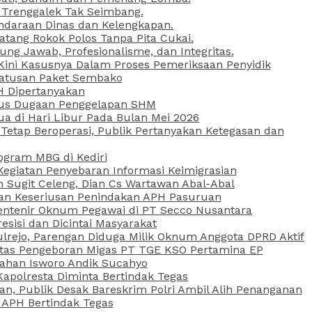
 Trenggalek Tak Seimbang.
daraan Dinas dan Kelengkapan.
atang Rokok Polos Tanpa Pita Cukai.
g Jawab, Profesionalisme, dan Integritas.
, Kini Kasusnya Dalam Proses Pemeriksaan Penyidik
Ratusan Paket Sembako
PH Dipertanyakan
Kasus Dugaan Penggelapan SHM
ua di Hari Libur Pada Bulan Mei 2026
etap Beroperasi, Publik Pertanyakan Ketegasan dan
ogram MBG di Kediri
Kegiatan Penyebaran Informasi Keimigrasian
n Sugit Celeng, Dian Cs Wartawan Abal-Abal
akan Keseriusan Penindakan APH Pasuruan
 Rentenir Oknum Pegawai di PT Secco Nusantara
esisi dan Dicintai Masyarakat
lrejo, Parengan Diduga Milik Oknum Anggota DPRD Aktif
vitas Pengeboran Migas PT TGE KSO Pertamina EP
sahan Isworo Andik Sucahyo
apolresta Diminta Bertindak Tegas
n, Publik Desak Bareskrim Polri Ambil Alih Penanganan
 APH Bertindak Tegas