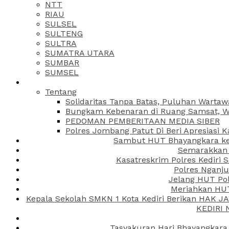
NTT
RIAU
SULSEL
SULTENG
SULTRA
SUMATRA UTARA
SUMBAR
SUMSEL
Tentang
Solidaritas Tanpa Batas, Puluhan Wartaw
Bungkam Kebenaran di Ruang Samsat, Wa
PEDOMAN PEMBERITAAN MEDIA SIBER
Polres Jombang Patut Di Beri Apresiasi K
Sambut HUT Bhayangkara ke-
Semarakkan H
Kasatreskrim Polres Kediri
Polres Nganju
Jelang HUT Pol
Meriahkan HUT
Kepala Sekolah SMKN 1 Kota Kediri Berikan HAK 
KEDIRI
Tasyakuran Hari Bhayangkara