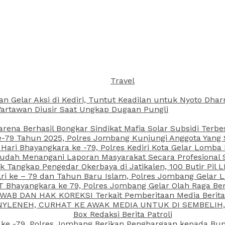
Travel
an Gelar Aksi di Kediri, Tuntut Keadilan untuk Nyoto Dh
rtawan Diusir Saat Ungkap Dugaan Pungli
arena Berhasil Bongkar Sindikat Mafia Solar Subsidi Terb
79 Tahun 2025, Polres Jombang Kunjungi Anggota Yang Sa
ari Bhayangkara ke -79, Polres Kediri Kota Gelar Lomba
 Sudah Menangani Laporan Masyarakat Secara Profesiona
k Tangkap Pengedar Okerbaya di Jatikalen, 100 Butir Pil L
ri ke – 79 dan Tahun Baru Islam, Polres Jombang Gelar 
 Bhayangkara ke 79, Polres Jombang Gelar Olah Raga Be
JAWAB DAN HAK KOREKSI Terkait Pemberitaan Media Beri
 NYLENEH, CURHAT KE AWAK MEDIA UNTUK DI SEMBELIH,
Box Redaksi Berita Patroli
 ke -79, Polres Jombang Berikan Penghargaan kepada B