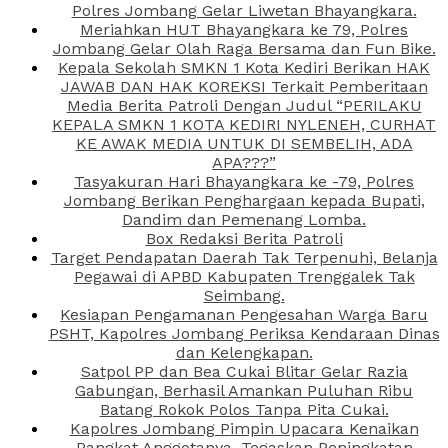
Polres Jombang Gelar Liwetan Bhayangkara.
Meriahkan HUT Bhayangkara ke 79, Polres
Jombang Gelar Olah Raga Bersama dan Fun Bike.
Kepala Sekolah SMKN 1 Kota Kediri Berikan HAK
JAWAB DAN HAK KOREKSI Terkait Pemberitaan
Media Berita Patroli Dengan Judul “PERILAKU
KEPALA SMKN 1 KOTA KEDIRI NYLENEH, CURHAT
KE AWAK MEDIA UNTUK DI SEMBELIH, ADA
APA???”
Tasyakuran Hari Bhayangkara ke -79, Polres
Jombang Berikan Penghargaan kepada Bupati,
Dandim dan Pemenang Lomba.
Box Redaksi Berita Patroli
Target Pendapatan Daerah Tak Terpenuhi, Belanja
Pegawai di APBD Kabupaten Trenggalek Tak
Seimbang.
Kesiapan Pengamanan Pengesahan Warga Baru
PSHT, Kapolres Jombang Periksa Kendaraan Dinas
dan Kelengkapan.
Satpol PP dan Bea Cukai Blitar Gelar Razia
Gabungan, Berhasil Amankan Puluhan Ribu
Batang Rokok Polos Tanpa Pita Cukai.
Kapolres Jombang Pimpin Upacara Kenaikan
Pangkat Anggotanya, Tegaskan Peningkatan