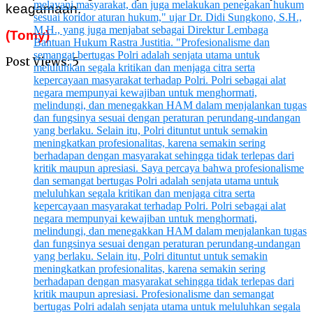
keagamaan.
(Tomy)
Post Views:
5