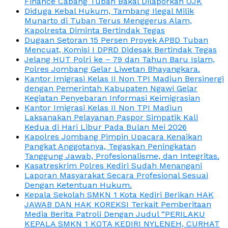
Finance Cabang Tuban Bakal Dilaporkan OJK
Diduga Kebal Hukum, Tambang Ilegal Milik
Munarto di Tuban Terus Menggerus Alam,
Kapolresta Diminta Bertindak Tegas
Dugaan Setoran 15 Persen Proyek APBD Tuban
Mencuat, Komisi I DPRD Didesak Bertindak Tegas
Jelang HUT Polri ke – 79 dan Tahun Baru Islam,
Polres Jombang Gelar Liwetan Bhayangkara.
Kantor Imigrasi Kelas II Non TPI Madiun Bersinergi
dengan Pemerintah Kabupaten Ngawi Gelar
Kegiatan Penyebaran Informasi Keimigrasian
Kantor Imigrasi Kelas II Non TPI Madiun
Laksanakan Pelayanan Paspor Simpatik Kali
Kedua di Hari Libur Pada Bulan Mei 2026
Kapolres Jombang Pimpin Upacara Kenaikan
Pangkat Anggotanya, Tegaskan Peningkatan
Tanggung Jawab, Profesionalisme, dan Integritas.
Kasatreskrim Polres Kediri Sudah Menangani
Laporan Masyarakat Secara Profesional Sesuai
Dengan Ketentuan Hukum.
Kepala Sekolah SMKN 1 Kota Kediri Berikan HAK
JAWAB DAN HAK KOREKSI Terkait Pemberitaan
Media Berita Patroli Dengan Judul “PERILAKU
KEPALA SMKN 1 KOTA KEDIRI NYLENEH, CURHAT