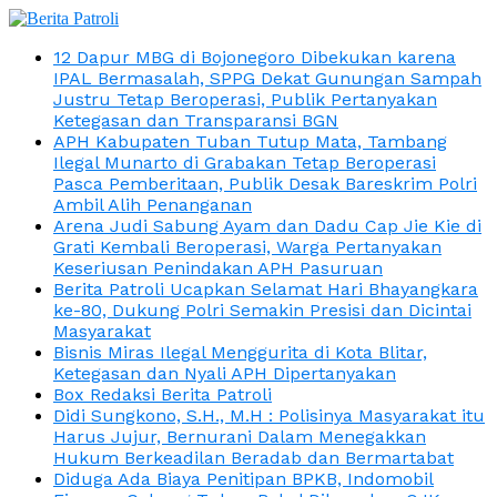
12 Dapur MBG di Bojonegoro Dibekukan karena
IPAL Bermasalah, SPPG Dekat Gunungan Sampah
Justru Tetap Beroperasi, Publik Pertanyakan
Ketegasan dan Transparansi BGN
APH Kabupaten Tuban Tutup Mata, Tambang
Ilegal Munarto di Grabakan Tetap Beroperasi
Pasca Pemberitaan, Publik Desak Bareskrim Polri
Ambil Alih Penanganan
Arena Judi Sabung Ayam dan Dadu Cap Jie Kie di
Grati Kembali Beroperasi, Warga Pertanyakan
Keseriusan Penindakan APH Pasuruan
Berita Patroli Ucapkan Selamat Hari Bhayangkara
ke-80, Dukung Polri Semakin Presisi dan Dicintai
Masyarakat
Bisnis Miras Ilegal Menggurita di Kota Blitar,
Ketegasan dan Nyali APH Dipertanyakan
Box Redaksi Berita Patroli
Didi Sungkono, S.H., M.H : Polisinya Masyarakat itu
Harus Jujur, Bernurani Dalam Menegakkan
Hukum Berkeadilan Beradab dan Bermartabat
Diduga Ada Biaya Penitipan BPKB, Indomobil