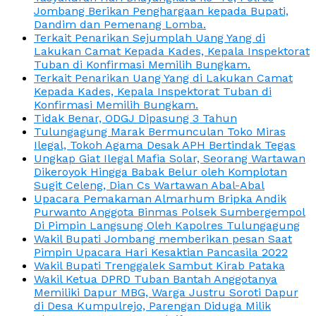
Jombang Berikan Penghargaan kepada Bupati,
Dandim dan Pemenang Lomba.
Terkait Penarikan Sejumplah Uang Yang di
Lakukan Camat Kepada Kades, Kepala Inspektorat
Tuban di Konfirmasi Memilih Bungkam.
Terkait Penarikan Uang Yang di Lakukan Camat
Kepada Kades, Kepala Inspektorat Tuban di
Konfirmasi Memilih Bungkam.
Tidak Benar, ODGJ Dipasung 3 Tahun
Tulungagung Marak Bermunculan Toko Miras
Ilegal, Tokoh Agama Desak APH Bertindak Tegas
Ungkap Giat Ilegal Mafia Solar, Seorang Wartawan
Dikeroyok Hingga Babak Belur oleh Komplotan
Sugit Celeng, Dian Cs Wartawan Abal-Abal
Upacara Pemakaman Almarhum Bripka Andik
Purwanto Anggota Binmas Polsek Sumbergempol
Di Pimpin Langsung Oleh Kapolres Tulungagung
Wakil Bupati Jombang memberikan pesan Saat
Pimpin Upacara Hari Kesaktian Pancasila 2022
Wakil Bupati Trenggalek Sambut Kirab Pataka
Wakil Ketua DPRD Tuban Bantah Anggotanya
Memiliki Dapur MBG, Warga Justru Soroti Dapur
di Desa Kumpulrejo, Parengan Diduga Milik