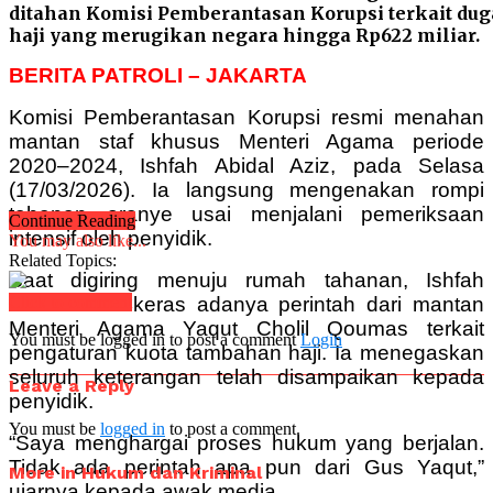
ditahan Komisi Pemberantasan Korupsi terkait dug
haji yang merugikan negara hingga Rp622 miliar.
BERITA PATROLI – JAKARTA
Komisi Pemberantasan Korupsi resmi menahan
mantan staf khusus Menteri Agama periode
2020–2024, Ishfah Abidal Aziz, pada Selasa
(17/03/2026). Ia langsung mengenakan rompi
tahanan oranye usai menjalani pemeriksaan
Continue Reading
intensif oleh penyidik.
You may also like...
Related Topics:
Saat digiring menuju rumah tahanan, Ishfah
membantah keras adanya perintah dari mantan
Click to comment
Menteri Agama Yaqut Cholil Qoumas terkait
You must be logged in to post a comment
Login
pengaturan kuota tambahan haji. Ia menegaskan
seluruh keterangan telah disampaikan kepada
Leave a Reply
penyidik.
You must be
logged in
to post a comment.
“Saya menghargai proses hukum yang berjalan.
Tidak ada perintah apa pun dari Gus Yaqut,”
More in Hukum dan Kriminal
ujarnya kepada awak media.