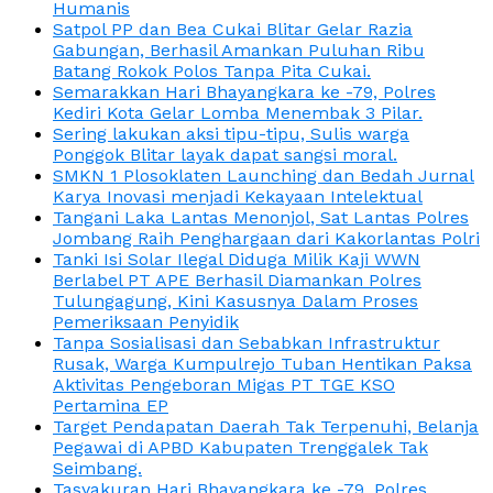
Humanis
Satpol PP dan Bea Cukai Blitar Gelar Razia
Gabungan, Berhasil Amankan Puluhan Ribu
Batang Rokok Polos Tanpa Pita Cukai.
Semarakkan Hari Bhayangkara ke -79, Polres
Kediri Kota Gelar Lomba Menembak 3 Pilar.
Sering lakukan aksi tipu-tipu, Sulis warga
Ponggok Blitar layak dapat sangsi moral.
SMKN 1 Plosoklaten Launching dan Bedah Jurnal
Karya Inovasi menjadi Kekayaan Intelektual
Tangani Laka Lantas Menonjol, Sat Lantas Polres
Jombang Raih Penghargaan dari Kakorlantas Polri
Tanki Isi Solar Ilegal Diduga Milik Kaji WWN
Berlabel PT APE Berhasil Diamankan Polres
Tulungagung, Kini Kasusnya Dalam Proses
Pemeriksaan Penyidik
Tanpa Sosialisasi dan Sebabkan Infrastruktur
Rusak, Warga Kumpulrejo Tuban Hentikan Paksa
Aktivitas Pengeboran Migas PT TGE KSO
Pertamina EP
Target Pendapatan Daerah Tak Terpenuhi, Belanja
Pegawai di APBD Kabupaten Trenggalek Tak
Seimbang.
Tasyakuran Hari Bhayangkara ke -79, Polres