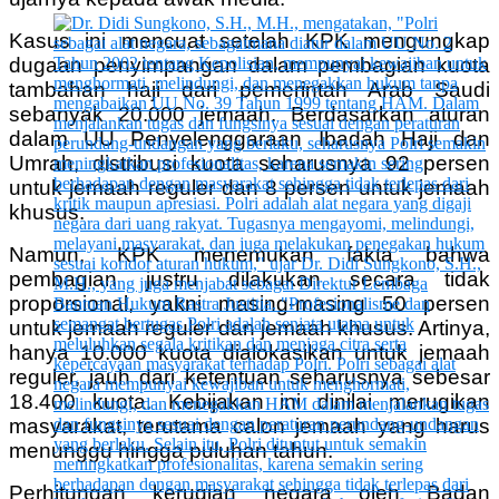
Kasus ini mencuat setelah KPK mengungkap
dugaan penyimpangan dalam pembagian kuota
tambahan haji dari pemerintah Arab Saudi
sebanyak 20.000 jemaah. Berdasarkan aturan
dalam UU Penyelenggaraan Ibadah Haji dan
Umrah, distribusi kuota seharusnya 92 persen
untuk jemaah reguler dan 8 persen untuk jemaah
khusus.
Namun, KPK menemukan fakta bahwa
pembagian justru dilakukan secara tidak
proporsional, yakni masing-masing 50 persen
untuk jemaah reguler dan jemaah khusus. Artinya,
hanya 10.000 kuota dialokasikan untuk jemaah
reguler, jauh dari ketentuan seharusnya sebesar
18.400 kuota. Kebijakan ini dinilai merugikan
masyarakat, terutama calon jemaah yang harus
menunggu hingga puluhan tahun.
Perhitungan kerugian negara oleh Badan