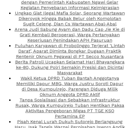
dengan Pemerintah Kabupaten Ngawi Gelar
Kegiatan Penyebaran Informasi Keimigrasian
Ungkap Giat Ilegal Mafia Solar, Seorang Wartawan
Dikeroyok Hingga Babak Belur oleh Komplotan
Sugit Celeng, Dian Cs Wartawan Abal-Abal
Arena Judi Sabung Ayam dan Dadu Cap Jie Kie di
Grati Kembali Beroperasi, Warga Pertanyakan
Keseriusan Penindakan APH Pasuruan
Puluhan Karyawan di Probolinggo Terjerat ‘Lintah
Darat’, Aparat Diminta Bongkar Dugaan Praktik
Rentenir Oknum Pegawai di PT Secco Nusantara
Berita Patroli Ucapkan Selamat Hari Bhayangkara
ke-80, Dukung Polri Semakin Presisi dan Dicintai
Masyarakat
Wakil Ketua DPRD Tuban Bantah Anggotanya
Memiliki Dapur MBG, Warga Justru Soroti Dapur
di Desa Kumpulrejo, Parengan Diduga Milik
Oknum Anggota DPRD Aktif
Tanpa Sosialisasi dan Sebabkan Infrastruktur
Rusak, Warga Kumpulrejo Tuban Hentikan Paksa
Aktivitas Pengeboran Migas PT TGE KSO
Pertamina EP
Pisah Kenal Lurah Dukuh Sutorejo Berlangsung
Haru, Isak Tangis Warnai Perpisahan Isworo Andik