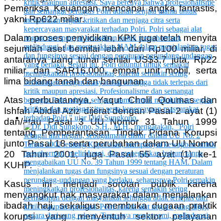
Pemeriksa Keuangan mencapai angka fantastis,
yakni Rp622 miliar.
Dalam proses penyidikan, KPK juga telah menyita
sejumlah aset bernilai lebih dari Rp100 miliar, di
antaranya uang tunai senilai US$3,7 juta, Rp22
miliar, dan SAR16.000, empat unit mobil, serta
lima bidang tanah dan bangunan.
Atas perbuatannya, Yaqut Cholil Qoumas dan
Ishfah Abidal Aziz dijerat dengan Pasal 2 ayat (1)
dan/atau Pasal 3 UU Nomor 31 Tahun 1999
tentang Pemberantasan Tindak Pidana Korupsi
junto Pasal 18 serta perubahan dalam UU Nomor
20 Tahun 2001, juga Pasal 55 ayat (1) ke-1
KUHP.
Kasus ini menjadi sorotan publik karena
menyangkut hak masyarakat dalam menjalankan
ibadah haji, sekaligus membuka dugaan praktik
korupsi yang menyentuh sektor pelayanan