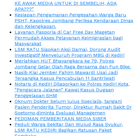
KE AWAK MEDIA UNTUK DI SEMBELIH, ADA
APA???”
Kesiapan Pengamanan Pengesahan Warga Baru
PSHT, Kapolres Jombang Periksa Kendaraan Dinas
dan Kelengkapan.
Layanan Pasporia di Car Free Day Magetan
Permudah Akses Pelayanan Keimigrasian bagi
Masyarakat
LSM RATU Siapkan Aksi Damai, Dorong Audit
Investigatif Menyeluruh Program MBG di Kediri
Meriahkan HUT Bhayangkara ke 79, Polres
Jombang Gelar Olah Raga Bersama dan Fun Bike.
Nasib Kiai Jember Fahim Mawardi Usai Jadi
Tersangka Kasus Pencabulan 11 Santriwati
Notaris di Kediri Dilaporkan ke Polres Kediri Kota,
“Pengacara Jalanan” Kawal Kasus Dugaan
Penggelapan SHM
Oknum Dokter belum lulus Specialis, tangani
Pasien Penderita Tumor, Direktur Rumah Sakit Dr
Soetomo,diminta Evaluasi Managemen
PEDOMAN PEMBERITAAN MEDIA SIBER
Peduli Warga Sekitar Dan Wujud Rasa Syukur,
LSM RATU KEDIRI Bagikan Ratusan Paket
Sembako