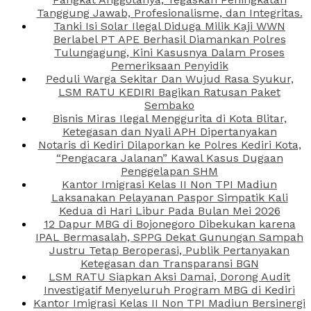
Tanggung Jawab, Profesionalisme, dan Integritas.
Tanki Isi Solar Ilegal Diduga Milik Kaji WWN
Berlabel PT APE Berhasil Diamankan Polres
Tulungagung, Kini Kasusnya Dalam Proses
Pemeriksaan Penyidik
Peduli Warga Sekitar Dan Wujud Rasa Syukur,
LSM RATU KEDIRI Bagikan Ratusan Paket
Sembako
Bisnis Miras Ilegal Menggurita di Kota Blitar,
Ketegasan dan Nyali APH Dipertanyakan
Notaris di Kediri Dilaporkan ke Polres Kediri Kota,
“Pengacara Jalanan” Kawal Kasus Dugaan
Penggelapan SHM
Kantor Imigrasi Kelas II Non TPI Madiun
Laksanakan Pelayanan Paspor Simpatik Kali
Kedua di Hari Libur Pada Bulan Mei 2026
12 Dapur MBG di Bojonegoro Dibekukan karena
IPAL Bermasalah, SPPG Dekat Gunungan Sampah
Justru Tetap Beroperasi, Publik Pertanyakan
Ketegasan dan Transparansi BGN
LSM RATU Siapkan Aksi Damai, Dorong Audit
Investigatif Menyeluruh Program MBG di Kediri
Kantor Imigrasi Kelas II Non TPI Madiun Bersinergi