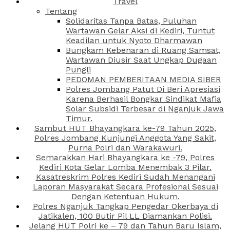
Travel
Tentang
Solidaritas Tanpa Batas, Puluhan
Wartawan Gelar Aksi di Kediri, Tuntut
Keadilan untuk Nyoto Dharmawan
Bungkam Kebenaran di Ruang Samsat,
Wartawan Diusir Saat Ungkap Dugaan
Pungli
PEDOMAN PEMBERITAAN MEDIA SIBER
Polres Jombang Patut Di Beri Apresiasi
Karena Berhasil Bongkar Sindikat Mafia
Solar Subsidi Terbesar di Nganjuk Jawa
Timur.
Sambut HUT Bhayangkara ke-79 Tahun 2025,
Polres Jombang Kunjungi Anggota Yang Sakit,
Purna Polri dan Warakawuri.
Semarakkan Hari Bhayangkara ke -79, Polres
Kediri Kota Gelar Lomba Menembak 3 Pilar.
Kasatreskrim Polres Kediri Sudah Menangani
Laporan Masyarakat Secara Profesional Sesuai
Dengan Ketentuan Hukum.
Polres Nganjuk Tangkap Pengedar Okerbaya di
Jatikalen, 100 Butir Pil LL Diamankan Polisi.
Jelang HUT Polri ke – 79 dan Tahun Baru Islam,