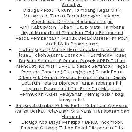
Sucahyo
Diduga Kebal Hukum, Tambang Ilegal Milik
Munarto di Tuban Terus Menggerus Alam,
Kapolresta Diminta Bertindak Tegas
APH Kabupaten Tuban Tutup Mata, Tambang
Ilegal Munarto di Grabakan Tetap Beroperasi
Pasca Pemberitaan, Publik Desak Bareskrim Polri
Ambil Alih Penanganan
Tulungagung Marak Bermunculan Toko Miras
Ilegal, Tokoh Agama Desak APH Bertindak Tegas
Dugaan Setoran 15 Persen Proyek APBD Tuban
Mencuat, Komisi I DPRD Didesak Bertindak Tegas
Pemuda Bandung Tulungagung Babak Belur
Dikeroyok Oknum Pesilat, Kuasa Hukum Desak
Seluruh Pelaku Diproses Tanpa Tebang Pilih
Layanan Pasporia di Car Free Day Magetan
Permudah Akses Pelayanan Keimigrasian bagi
Masyarakat
Satpas Satlantas Polres Kediri Kota Tuai Apresiasi
Warga Berkat Pelayanan SIM yang Transparan dan
Humanis
Diduga Ada Biaya Penitipan BPKB, Indomobil
Finance Cabang Tuban Bakal Dilaporkan OJK