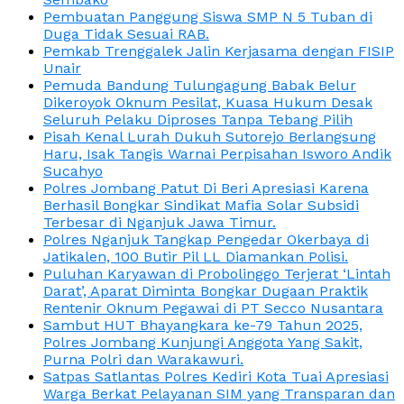
Pembuatan Panggung Siswa SMP N 5 Tuban di
Duga Tidak Sesuai RAB.
Pemkab Trenggalek Jalin Kerjasama dengan FISIP
Unair
Pemuda Bandung Tulungagung Babak Belur
Dikeroyok Oknum Pesilat, Kuasa Hukum Desak
Seluruh Pelaku Diproses Tanpa Tebang Pilih
Pisah Kenal Lurah Dukuh Sutorejo Berlangsung
Haru, Isak Tangis Warnai Perpisahan Isworo Andik
Sucahyo
Polres Jombang Patut Di Beri Apresiasi Karena
Berhasil Bongkar Sindikat Mafia Solar Subsidi
Terbesar di Nganjuk Jawa Timur.
Polres Nganjuk Tangkap Pengedar Okerbaya di
Jatikalen, 100 Butir Pil LL Diamankan Polisi.
Puluhan Karyawan di Probolinggo Terjerat ‘Lintah
Darat’, Aparat Diminta Bongkar Dugaan Praktik
Rentenir Oknum Pegawai di PT Secco Nusantara
Sambut HUT Bhayangkara ke-79 Tahun 2025,
Polres Jombang Kunjungi Anggota Yang Sakit,
Purna Polri dan Warakawuri.
Satpas Satlantas Polres Kediri Kota Tuai Apresiasi
Warga Berkat Pelayanan SIM yang Transparan dan