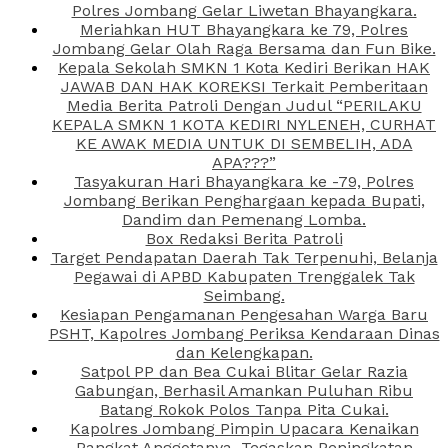
Polres Jombang Gelar Liwetan Bhayangkara.
Meriahkan HUT Bhayangkara ke 79, Polres
Jombang Gelar Olah Raga Bersama dan Fun Bike.
Kepala Sekolah SMKN 1 Kota Kediri Berikan HAK
JAWAB DAN HAK KOREKSI Terkait Pemberitaan
Media Berita Patroli Dengan Judul “PERILAKU
KEPALA SMKN 1 KOTA KEDIRI NYLENEH, CURHAT
KE AWAK MEDIA UNTUK DI SEMBELIH, ADA
APA???”
Tasyakuran Hari Bhayangkara ke -79, Polres
Jombang Berikan Penghargaan kepada Bupati,
Dandim dan Pemenang Lomba.
Box Redaksi Berita Patroli
Target Pendapatan Daerah Tak Terpenuhi, Belanja
Pegawai di APBD Kabupaten Trenggalek Tak
Seimbang.
Kesiapan Pengamanan Pengesahan Warga Baru
PSHT, Kapolres Jombang Periksa Kendaraan Dinas
dan Kelengkapan.
Satpol PP dan Bea Cukai Blitar Gelar Razia
Gabungan, Berhasil Amankan Puluhan Ribu
Batang Rokok Polos Tanpa Pita Cukai.
Kapolres Jombang Pimpin Upacara Kenaikan
Pangkat Anggotanya, Tegaskan Peningkatan