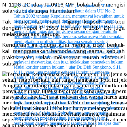
N 1148 ZC dan P 0916 WF bolak-balik mengisi
solar subsidi tanpa hambatan.
Tak hanya itu, mobil Kijang kapsul abu-abu
dengan nopol P 1553 EB dan N 1514 DN juga
melakukan aksi serupa.
Kendaraan ini diduga kuat mengisi BBM berkali-
kali menggunakan barcode yang sama, sebuah
praktik yang jelas melanggar aturan distribusi
subsidi.