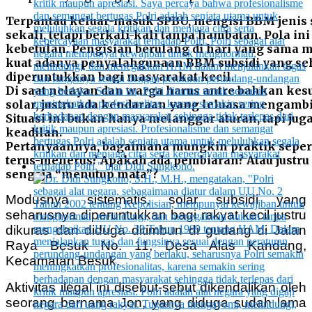
Terpantau keluar-masuk SPBU, mengisi BBM jenis 
sekali, tetapi berkali-kali tanpa hambatan. Pola ini
kebetulan. Pengisian berulang di hari yang sama
kuat adanya penyalahgunaan BBM subsidi yang se
diperuntukkan bagi masyarakat kecil.
Di saat nelayan dan warga harus antre bahkan ke
solar, justru ada kendaraan yang leluasa mengambil 
Situasi ini bukan hanya melanggar aturan, tapi jug
keadilan.
Pertanyaannya, bagaimana mungkin praktik seperti 
terus-menerus? Apakah ada pembiaran? Atau justru
sengaja “menutup mata”?
Modusnya sistematis, solar subsidi yang
seharusnya diperuntukkan bagi rakyat kecil justru
dikuras dan diduga ditimbun di gudang di Jalan
Raya Besuk No. 11, Desa Alas Kandang,
Kecamatan Besuk.
Aktivitas ilegal ini disebut-sebut dikendalikan oleh
seorang bernama Jon, yang diduga sudah lama