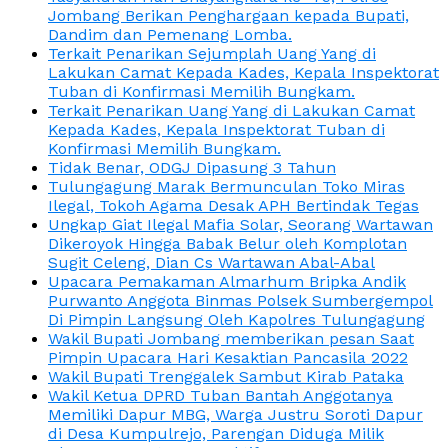
Jombang Berikan Penghargaan kepada Bupati,
Dandim dan Pemenang Lomba.
Terkait Penarikan Sejumplah Uang Yang di
Lakukan Camat Kepada Kades, Kepala Inspektorat
Tuban di Konfirmasi Memilih Bungkam.
Terkait Penarikan Uang Yang di Lakukan Camat
Kepada Kades, Kepala Inspektorat Tuban di
Konfirmasi Memilih Bungkam.
Tidak Benar, ODGJ Dipasung 3 Tahun
Tulungagung Marak Bermunculan Toko Miras
Ilegal, Tokoh Agama Desak APH Bertindak Tegas
Ungkap Giat Ilegal Mafia Solar, Seorang Wartawan
Dikeroyok Hingga Babak Belur oleh Komplotan
Sugit Celeng, Dian Cs Wartawan Abal-Abal
Upacara Pemakaman Almarhum Bripka Andik
Purwanto Anggota Binmas Polsek Sumbergempol
Di Pimpin Langsung Oleh Kapolres Tulungagung
Wakil Bupati Jombang memberikan pesan Saat
Pimpin Upacara Hari Kesaktian Pancasila 2022
Wakil Bupati Trenggalek Sambut Kirab Pataka
Wakil Ketua DPRD Tuban Bantah Anggotanya
Memiliki Dapur MBG, Warga Justru Soroti Dapur
di Desa Kumpulrejo, Parengan Diduga Milik