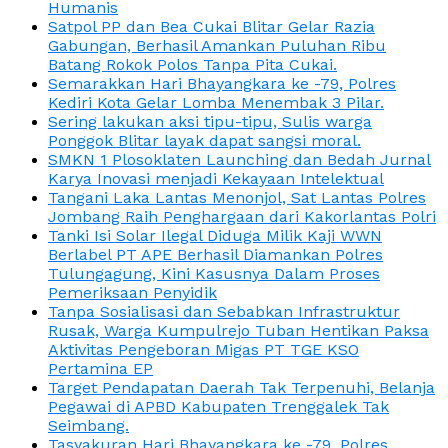
Humanis
Satpol PP dan Bea Cukai Blitar Gelar Razia
Gabungan, Berhasil Amankan Puluhan Ribu
Batang Rokok Polos Tanpa Pita Cukai.
Semarakkan Hari Bhayangkara ke -79, Polres
Kediri Kota Gelar Lomba Menembak 3 Pilar.
Sering lakukan aksi tipu-tipu, Sulis warga
Ponggok Blitar layak dapat sangsi moral.
SMKN 1 Plosoklaten Launching dan Bedah Jurnal
Karya Inovasi menjadi Kekayaan Intelektual
Tangani Laka Lantas Menonjol, Sat Lantas Polres
Jombang Raih Penghargaan dari Kakorlantas Polri
Tanki Isi Solar Ilegal Diduga Milik Kaji WWN
Berlabel PT APE Berhasil Diamankan Polres
Tulungagung, Kini Kasusnya Dalam Proses
Pemeriksaan Penyidik
Tanpa Sosialisasi dan Sebabkan Infrastruktur
Rusak, Warga Kumpulrejo Tuban Hentikan Paksa
Aktivitas Pengeboran Migas PT TGE KSO
Pertamina EP
Target Pendapatan Daerah Tak Terpenuhi, Belanja
Pegawai di APBD Kabupaten Trenggalek Tak
Seimbang.
Tasyakuran Hari Bhayangkara ke -79, Polres