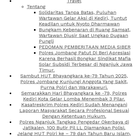
Travel
Tentang
Solidaritas Tanpa Batas, Puluhan
Wartawan Gelar Aksi di Kediri, Tuntut
Keadilan untuk Nyoto Dharmawan
Bungkam Kebenaran di Ruang Samsat,
Wartawan Diusir Saat Ungkap Dugaan
Pungli
PEDOMAN PEMBERITAAN MEDIA SIBER
Polres Jombang Patut Di Beri Apresiasi
Karena Berhasil Bongkar Sindikat Mafia
Solar Subsidi Terbesar di Nganjuk Jawa
Timur.
Sambut HUT Bhayangkara ke-79 Tahun 2025,
Polres Jombang Kunjungi Anggota Yang Sakit,
Purna Polri dan Warakawuri.
Semarakkan Hari Bhayangkara ke -79, Polres
Kediri Kota Gelar Lomba Menembak 3 Pilar.
Kasatreskrim Polres Kediri Sudah Menangani
Laporan Masyarakat Secara Profesional Sesuai
Dengan Ketentuan Hukum.
Polres Nganjuk Tangkap Pengedar Okerbaya di
Jatikalen, 100 Butir Pil LL Diamankan Polisi.
Jelang HUT Polri ke – 79 dan Tahun Baru Islam,