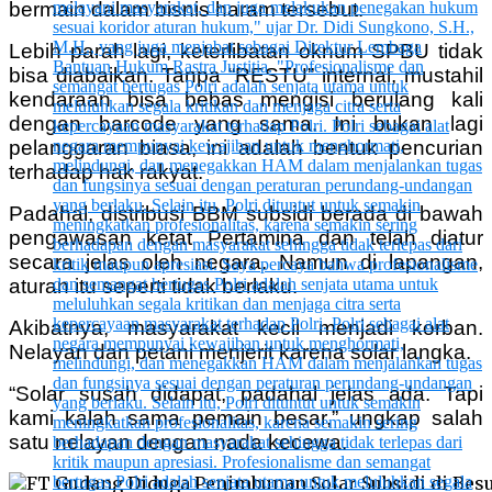
bermain dalam bisnis haram tersebut.
Lebih parah lagi, keterlibatan oknum SPBU tidak
bisa diabaikan. Tanpa “RESTU” internal, mustahil
kendaraan bisa bebas mengisi berulang kali
dengan barcode yang sama. Ini bukan lagi
pelanggaran biasa, ini adalah bentuk pencurian
terhadap hak rakyat.
Padahal, distribusi BBM subsidi berada di bawah
pengawasan ketat Pertamina dan telah diatur
secara jelas oleh negara. Namun di lapangan,
aturan itu seperti tidak berlaku.
Akibatnya, masyarakat kecil menjadi korban.
Nelayan dan petani menjerit karena solar langka.
“Solar susah didapat, padahal jelas ada. Tapi
kami kalah sama pemain besar,” ungkap salah
satu nelayan dengan nada kecewa.