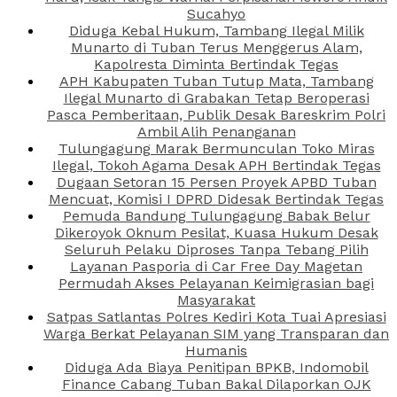
Sucahyo
Diduga Kebal Hukum, Tambang Ilegal Milik
Munarto di Tuban Terus Menggerus Alam,
Kapolresta Diminta Bertindak Tegas
APH Kabupaten Tuban Tutup Mata, Tambang
Ilegal Munarto di Grabakan Tetap Beroperasi
Pasca Pemberitaan, Publik Desak Bareskrim Polri
Ambil Alih Penanganan
Tulungagung Marak Bermunculan Toko Miras
Ilegal, Tokoh Agama Desak APH Bertindak Tegas
Dugaan Setoran 15 Persen Proyek APBD Tuban
Mencuat, Komisi I DPRD Didesak Bertindak Tegas
Pemuda Bandung Tulungagung Babak Belur
Dikeroyok Oknum Pesilat, Kuasa Hukum Desak
Seluruh Pelaku Diproses Tanpa Tebang Pilih
Layanan Pasporia di Car Free Day Magetan
Permudah Akses Pelayanan Keimigrasian bagi
Masyarakat
Satpas Satlantas Polres Kediri Kota Tuai Apresiasi
Warga Berkat Pelayanan SIM yang Transparan dan
Humanis
Diduga Ada Biaya Penitipan BPKB, Indomobil
Finance Cabang Tuban Bakal Dilaporkan OJK