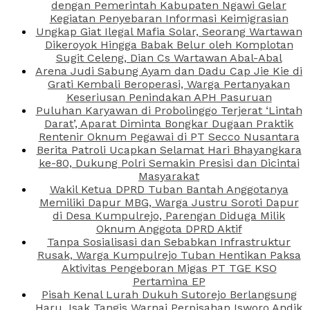
dengan Pemerintah Kabupaten Ngawi Gelar
Kegiatan Penyebaran Informasi Keimigrasian
Ungkap Giat Ilegal Mafia Solar, Seorang Wartawan
Dikeroyok Hingga Babak Belur oleh Komplotan
Sugit Celeng, Dian Cs Wartawan Abal-Abal
Arena Judi Sabung Ayam dan Dadu Cap Jie Kie di
Grati Kembali Beroperasi, Warga Pertanyakan
Keseriusan Penindakan APH Pasuruan
Puluhan Karyawan di Probolinggo Terjerat ‘Lintah
Darat’, Aparat Diminta Bongkar Dugaan Praktik
Rentenir Oknum Pegawai di PT Secco Nusantara
Berita Patroli Ucapkan Selamat Hari Bhayangkara
ke-80, Dukung Polri Semakin Presisi dan Dicintai
Masyarakat
Wakil Ketua DPRD Tuban Bantah Anggotanya
Memiliki Dapur MBG, Warga Justru Soroti Dapur
di Desa Kumpulrejo, Parengan Diduga Milik
Oknum Anggota DPRD Aktif
Tanpa Sosialisasi dan Sebabkan Infrastruktur
Rusak, Warga Kumpulrejo Tuban Hentikan Paksa
Aktivitas Pengeboran Migas PT TGE KSO
Pertamina EP
Pisah Kenal Lurah Dukuh Sutorejo Berlangsung
Haru, Isak Tangis Warnai Perpisahan Isworo Andik