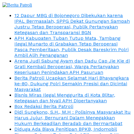
12 Dapur MBG di Bojonegoro Dibekukan karena
IPAL Bermasalah, SPPG Dekat Gunungan Sampah
Justru Tetap Beroperasi, Publik Pertanyakan
Ketegasan dan Transparansi BGN
APH Kabupaten Tuban Tutup Mata, Tambang
Ilegal Munarto di Grabakan Tetap Beroperasi
Pasca Pemberitaan, Publik Desak Bareskrim Polri
Ambil Alih Penanganan
Arena Judi Sabung Ayam dan Dadu Cap Jie Kie di
Grati Kembali Beroperasi, Warga Pertanyakan
Keseriusan Penindakan APH Pasuruan
Berita Patroli Ucapkan Selamat Hari Bhayangkara
ke-80, Dukung Polri Semakin Presisi dan Dicintai
Masyarakat
Bisnis Miras Ilegal Menggurita di Kota Blitar,
Ketegasan dan Nyali APH Dipertanyakan
Box Redaksi Berita Patroli
Didi Sungkono, S.H., M.H : Polisinya Masyarakat itu
Harus Jujur, Bernurani Dalam Menegakkan
Hukum Berkeadilan Beradab dan Bermartabat
Diduga Ada Biaya Penitipan BPKB, Indomobil