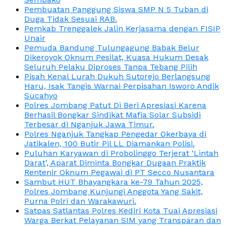
Pembuatan Panggung Siswa SMP N 5 Tuban di
Duga Tidak Sesuai RAB.
Pemkab Trenggalek Jalin Kerjasama dengan FISIP
Unair
Pemuda Bandung Tulungagung Babak Belur
Dikeroyok Oknum Pesilat, Kuasa Hukum Desak
Seluruh Pelaku Diproses Tanpa Tebang Pilih
Pisah Kenal Lurah Dukuh Sutorejo Berlangsung
Haru, Isak Tangis Warnai Perpisahan Isworo Andik
Sucahyo
Polres Jombang Patut Di Beri Apresiasi Karena
Berhasil Bongkar Sindikat Mafia Solar Subsidi
Terbesar di Nganjuk Jawa Timur.
Polres Nganjuk Tangkap Pengedar Okerbaya di
Jatikalen, 100 Butir Pil LL Diamankan Polisi.
Puluhan Karyawan di Probolinggo Terjerat ‘Lintah
Darat’, Aparat Diminta Bongkar Dugaan Praktik
Rentenir Oknum Pegawai di PT Secco Nusantara
Sambut HUT Bhayangkara ke-79 Tahun 2025,
Polres Jombang Kunjungi Anggota Yang Sakit,
Purna Polri dan Warakawuri.
Satpas Satlantas Polres Kediri Kota Tuai Apresiasi
Warga Berkat Pelayanan SIM yang Transparan dan