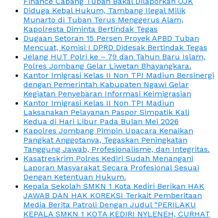
Finance Cabang Tuban Bakal Dilaporkan OJK
Diduga Kebal Hukum, Tambang Ilegal Milik
Munarto di Tuban Terus Menggerus Alam,
Kapolresta Diminta Bertindak Tegas
Dugaan Setoran 15 Persen Proyek APBD Tuban
Mencuat, Komisi I DPRD Didesak Bertindak Tegas
Jelang HUT Polri ke – 79 dan Tahun Baru Islam,
Polres Jombang Gelar Liwetan Bhayangkara.
Kantor Imigrasi Kelas II Non TPI Madiun Bersinergi
dengan Pemerintah Kabupaten Ngawi Gelar
Kegiatan Penyebaran Informasi Keimigrasian
Kantor Imigrasi Kelas II Non TPI Madiun
Laksanakan Pelayanan Paspor Simpatik Kali
Kedua di Hari Libur Pada Bulan Mei 2026
Kapolres Jombang Pimpin Upacara Kenaikan
Pangkat Anggotanya, Tegaskan Peningkatan
Tanggung Jawab, Profesionalisme, dan Integritas.
Kasatreskrim Polres Kediri Sudah Menangani
Laporan Masyarakat Secara Profesional Sesuai
Dengan Ketentuan Hukum.
Kepala Sekolah SMKN 1 Kota Kediri Berikan HAK
JAWAB DAN HAK KOREKSI Terkait Pemberitaan
Media Berita Patroli Dengan Judul “PERILAKU
KEPALA SMKN 1 KOTA KEDIRI NYLENEH, CURHAT