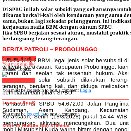
Di SPBU inilah solar subsidi yang seharusnya untuk 
dikuras berkali-kali oleh kendaraan yang sama d
sama, bukan lagi sekadar pelanggaran, ini indikas
kerjasama mafia BBM dengan oknum SPBU.
Jika SPBU berjalan sesuai aturan, mustahil praktik s
berlangsung terang-terangan.
BERITA PATROLI – PROBOLINGGO
Continue Reading
Praktik mafia BBM ilegal jenis solar bersubsidi di
You may also like...
wilayah Keraksaan, Kabupaten Probolinggo, kian
Related Topics:
berani dan seolah tak tersentuh hukum. Aksi
pengurasan solar subsidi dilakukan terang-
Click to comment
terangan, berulang kali, dan diduga melibatkan
You must be logged in to post a comment
Login
pembiaran dari pihak SPBU.
Leave a Reply
Pantauan di SPBU 54.672.09 Jalan Panglima
Sudirman, Asem Kandang, Kecamatan
You must be
logged in
to post a comment.
Keraksaan, Senin (16/3/2026) pukul 14.44 WIB,
mengungkap aktivitas mencurigakan. Dua unit
More in Hukum dan Kriminal
mobil Mitsubishi Kuda warna hitam dengan nopol