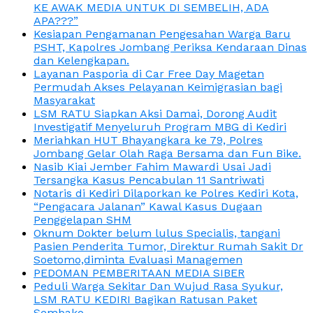
KE AWAK MEDIA UNTUK DI SEMBELIH, ADA
APA???”
Kesiapan Pengamanan Pengesahan Warga Baru
PSHT, Kapolres Jombang Periksa Kendaraan Dinas
dan Kelengkapan.
Layanan Pasporia di Car Free Day Magetan
Permudah Akses Pelayanan Keimigrasian bagi
Masyarakat
LSM RATU Siapkan Aksi Damai, Dorong Audit
Investigatif Menyeluruh Program MBG di Kediri
Meriahkan HUT Bhayangkara ke 79, Polres
Jombang Gelar Olah Raga Bersama dan Fun Bike.
Nasib Kiai Jember Fahim Mawardi Usai Jadi
Tersangka Kasus Pencabulan 11 Santriwati
Notaris di Kediri Dilaporkan ke Polres Kediri Kota,
“Pengacara Jalanan” Kawal Kasus Dugaan
Penggelapan SHM
Oknum Dokter belum lulus Specialis, tangani
Pasien Penderita Tumor, Direktur Rumah Sakit Dr
Soetomo,diminta Evaluasi Managemen
PEDOMAN PEMBERITAAN MEDIA SIBER
Peduli Warga Sekitar Dan Wujud Rasa Syukur,
LSM RATU KEDIRI Bagikan Ratusan Paket
Sembako