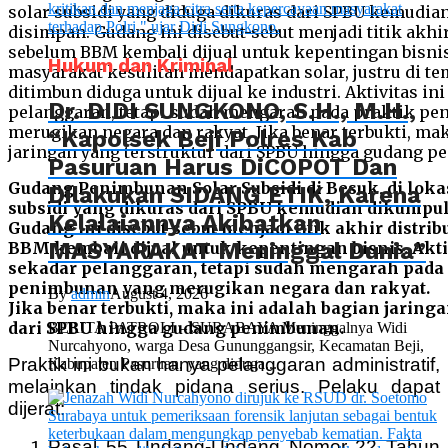
Hukum dan Kriminal
Dr. DIDI SUNGKONO, S.H., M.H.,
“Kapolsek Beji Polres Kab
Pasuruan Harus DiCOPOT Dan
Gudang Penimbunan Solar Subsidi di Besuk, di lokas
Dilakukan SIDANG ETIK, Karena
subsidi yang dikuras dari SPBU kemudian dikumpu
Kelalaiannya Akibatkan
Gudang ini disebut-sebut menjadi titik akhir distrib
MASYARAKAT Meninggal Dunia”
BBM kembali dijual untuk kepentingan bisnis. Akti
sekadar pelanggaran, tetapi sudah mengarah pada
penimbunan yang merugikan negara dan rakyat.
By
admin
August 4, 2026
Jika benar terbukti, maka ini adalah bagian jaringa
dari SPBU hingga gudang penimbunan.
BERITA PATROLI – SURABAYA Meninggalnya Widi
Nurcahyono, warga Desa Gununggangsir, Kecamatan Beji,
Praktik ini bukan hanya pelanggaran administratif,
Kabupaten Pasuruan, yang diduga...
melainkan tindak pidana serius. Pelaku dapat
dijerat:
Pasal 55 Undang-Undang Nomor 22 Tahun