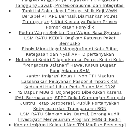
Tanggung Jawab, Profesionalisme, dan Integritas.
Tanki Isi Solar Ilegal Diduga Milik Kaji WWN
Berlabel PT APE Berhasil Diamankan Polres
Tulungagung, Kini Kasusnya Dalam Proses
Pemeriksaan Penyidik
Peduli Warga Sekitar Dan Wujud Rasa Syukur,
LSM RATU KEDIRI Bagikan Ratusan Paket
Sembako
Bisnis Miras Ilegal Menggurita di Kota Blitar,
Ketegasan dan Nyali APH Dipertanyakan
Notaris di Kediri Dilaporkan ke Polres Kediri Kota,
“Pengacara Jalanan” Kawal Kasus Dugaan
Penggelapan SHM
Kantor Imigrasi Kelas II Non TPI Madiun
Laksanakan Pelayanan Paspor Simpatik Kali
Kedua di Hari Libur Pada Bulan Mei 2026
12 Dapur MBG di Bojonegoro Dibekukan karena
IPAL Bermasalah, SPPG Dekat Gunungan Sampah
Justru Tetap Beroperasi, Publik Pertanyakan
Ketegasan dan Transparansi BGN
LSM RATU Siapkan Aksi Damai, Dorong Audit
Investigatif Menyeluruh Program MBG di Kediri
Kantor Imigrasi Kelas II Non TPI Madiun Bersinergi