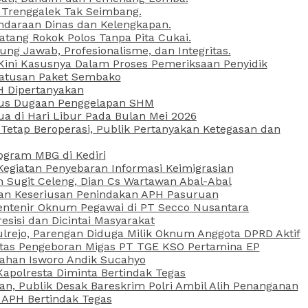
 Trenggalek Tak Seimbang.
daraan Dinas dan Kelengkapan.
atang Rokok Polos Tanpa Pita Cukai.
g Jawab, Profesionalisme, dan Integritas.
, Kini Kasusnya Dalam Proses Pemeriksaan Penyidik
Ratusan Paket Sembako
PH Dipertanyakan
Kasus Dugaan Penggelapan SHM
ua di Hari Libur Pada Bulan Mei 2026
etap Beroperasi, Publik Pertanyakan Ketegasan dan
ogram MBG di Kediri
Kegiatan Penyebaran Informasi Keimigrasian
n Sugit Celeng, Dian Cs Wartawan Abal-Abal
akan Keseriusan Penindakan APH Pasuruan
 Rentenir Oknum Pegawai di PT Secco Nusantara
esisi dan Dicintai Masyarakat
lrejo, Parengan Diduga Milik Oknum Anggota DPRD Aktif
vitas Pengeboran Migas PT TGE KSO Pertamina EP
sahan Isworo Andik Sucahyo
apolresta Diminta Bertindak Tegas
n, Publik Desak Bareskrim Polri Ambil Alih Penanganan
 APH Bertindak Tegas