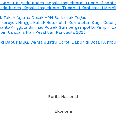
n Camat Kepada Kades, Kepala Inspektorat Tuban di Konf
ada Kades, Kepala Inspektorat Tuban di Konfirmasi Memi
l, Tokoh Agama Desak APH Bertindak Tegas
Dikeroyok Hingga Babak Belur oleh Komplotan Sugit Celen
nto Anggota Binmas Polsek Sumbergempol Di Pimpin La
in Upacara Hari Kesaktian Pancasila 2022
ki Dapur MBG, Warga Justru Soroti Dapur di Desa Kumpul
Berita Nasional
Ekonomi