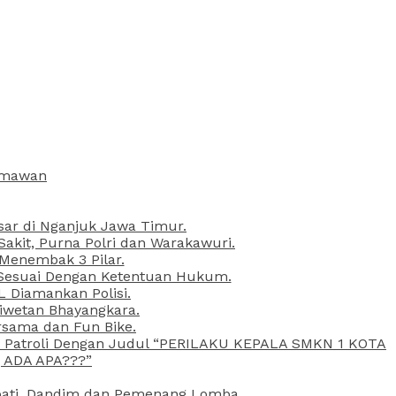
armawan
esar di Nganjuk Jawa Timur.
kit, Purna Polri dan Warakawuri.
 Menembak 3 Pilar.
l Sesuai Dengan Ketentuan Hukum.
L Diamankan Polisi.
Liwetan Bhayangkara.
rsama dan Fun Bike.
ta Patroli Dengan Judul “PERILAKU KEPALA SMKN 1 KOTA
 ADA APA???”
upati, Dandim dan Pemenang Lomba.