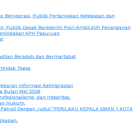
 Beroperasi, Publik Pertanyakan Ketegasan dan
, Publik Desak Bareskrim Polri Ambil Alih Penanganan
 Penindakan APH Pasuruan
at
eadilan Beradab dan Bermartabat
rtindak Tegas
yebaran Informasi Keimigrasian
da Bulan Mei 2026
esionalisme, dan Integritas.
uan Hukum.
a Patroli Dengan Judul “PERILAKU KEPALA SMKN 1 KOTA
gkapan.