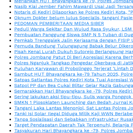
Meriahkan HUT Bhayangkara ke 79, Polres Jombang
Nasib Kiai Jember Fahim Mawardi Usai Jadi Tersan
Notaris di Kediri Dilaporkan ke Polres Kediri Kot
Oknum Dokter belum lulus Specialis, tangani Pasi
PEDOMAN PEMBERITAAN MEDIA SIBER
Peduli Warga Sekitar Dan Wujud Rasa Syukur, LS
Pembuatan Panggung Siswa SMP N 5 Tuban di Duga
Pemkab Trenggalek Jalin Kerjasama dengan FISIP 
Pemuda Bandung Tulungagung Babak Belur Dikeroy
Pisah Kenal Lurah Dukuh Sutorejo Berlangsung Har
Polres Jombang Patut Di Beri Apresiasi Karena Berh
Polres Nganjuk Tangkap Pengedar Okerbaya di Jatika
Puluhan Karyawan di Probolinggo Terjerat ‘Lintah 
Sambut HUT Bhayangkara ke-79 Tahun 2025, Polres
Satpas Satlantas Polres Kediri Kota Tuai Apresias
Satpol PP dan Bea Cukai Blitar Gelar Razia Gabung
Semarakkan Hari Bhayangkara ke -79, Polres Kedir
Sering lakukan aksi tipu-tipu, Sulis warga Ponggok 
SMKN 1 Plosoklaten Launching dan Bedah Jurnal Ka
Tangani Laka Lantas Menonjol, Sat Lantas Polres J
Tanki Isi Solar Ilegal Diduga Milik Kaji WWN Berl
Tanpa Sosialisasi dan Sebabkan Infrastruktur Rus
Target Pendapatan Daerah Tak Terpenuhi, Belanja
Tasyakuran Hari Bhayangkara ke -79, Polres Jom