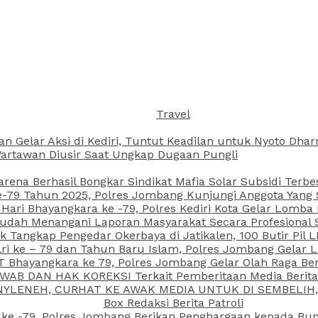
Travel
an Gelar Aksi di Kediri, Tuntut Keadilan untuk Nyoto Dh
rtawan Diusir Saat Ungkap Dugaan Pungli
arena Berhasil Bongkar Sindikat Mafia Solar Subsidi Terb
79 Tahun 2025, Polres Jombang Kunjungi Anggota Yang Sa
ari Bhayangkara ke -79, Polres Kediri Kota Gelar Lomba
 Sudah Menangani Laporan Masyarakat Secara Profesiona
k Tangkap Pengedar Okerbaya di Jatikalen, 100 Butir Pil L
ri ke – 79 dan Tahun Baru Islam, Polres Jombang Gelar 
 Bhayangkara ke 79, Polres Jombang Gelar Olah Raga Be
JAWAB DAN HAK KOREKSI Terkait Pemberitaan Media Beri
 NYLENEH, CURHAT KE AWAK MEDIA UNTUK DI SEMBELIH,
Box Redaksi Berita Patroli
 ke -79, Polres Jombang Berikan Penghargaan kepada B