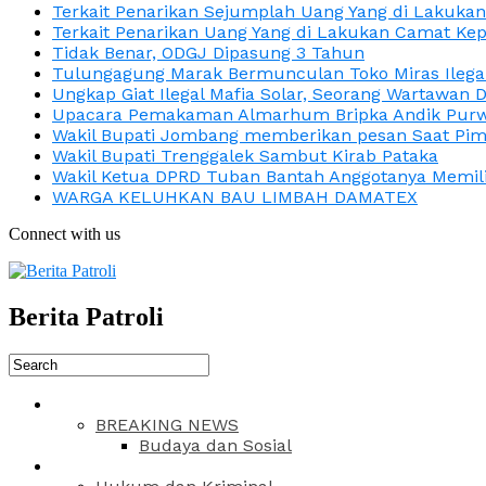
Terkait Penarikan Sejumplah Uang Yang di Lakuka
Terkait Penarikan Uang Yang di Lakukan Camat Kep
Tidak Benar, ODGJ Dipasung 3 Tahun
Tulungagung Marak Bermunculan Toko Miras Ilega
Ungkap Giat Ilegal Mafia Solar, Seorang Wartawan 
Upacara Pemakaman Almarhum Bripka Andik Purwa
Wakil Bupati Jombang memberikan pesan Saat Pimp
Wakil Bupati Trenggalek Sambut Kirab Pataka
Wakil Ketua DPRD Tuban Bantah Anggotanya Memili
WARGA KELUHKAN BAU LIMBAH DAMATEX
Connect with us
Berita Patroli
BREAKING NEWS
Budaya dan Sosial