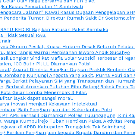
 Gelar Olah Raga Bersama dan Fun Bike.
gka Kasus Pencabulan 11 Santriwati
a, “Pengacara Jalanan” Kawal Kasus Dugaan Penggelapan SH
en Penderita Tumor, Direktur Rumah Sakit Dr Soetomo,d
M RATU KEDIRI Bagikan Ratusan Paket Sembako
 Tidak Sesuai RAB.
Unair
ok Oknum Pesilat, Kuasa Hukum Desak Seluruh Pelaku D
u, Isak Tangis Warnai Perpisahan Isworo Andik Sucahyo
asil Bongkar Sindikat Mafia Solar Subsidi Terbesar di Ng
len, 100 Butir Pil LL Diamankan Polisi.
Darat’, Aparat Diminta Bongkar Dugaan Praktik Rentenir 
 Jombang Kunjungi Anggota Yang Sakit, Purna Polri dan 
i Warga Berkat Pelayanan SIM yang Transparan dan Humani
an, Berhasil Amankan Puluhan Ribu Batang Rokok Polos Ta
i Kota Gelar Lomba Menembak 3 Pilar.
Blitar layak dapat sangsi moral.
rya Inovasi menjadi Kekayaan Intelektual
ombang Raih Penghargaan dari Kakorlantas Polri
abel PT APE Berhasil Diamankan Polres Tulungagung, Kini 
ak, Warga Kumpulrejo Tuban Hentikan Paksa Aktivitas Pe
 Pegawai di APBD Kabupaten Trenggalek Tak Seimbang.
bang Berikan Penghargaan kepada Bupati, Dandim dan Pe