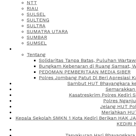
NTT
RIAU
SULSEL
SULTENG
SULTRA
SUMATRA UTARA
SUMBAR
SUMSEL
Tentang
Solidaritas Tanpa Batas, Puluhan Wartaw
Bungkam Kebenaran di Ruang Samsat, Wa
PEDOMAN PEMBERITAAN MEDIA SIBER
Polres Jombang Patut Di Beri Apresiasi K
Sambut HUT Bhayangkara ke-
Semarakkan H
Kasatreskrim Polres Kediri
Polres Nganju
Jelang HUT Pol
Meriahkan HUT
Kepala Sekolah SMKN 1 Kota Kediri Berikan HAK 
KEDIRI
Tasyakuran Hari Bhayangkara