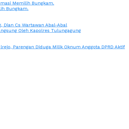
irmasi Memilih Bungkam.
lih Bungkam.
g, Dian Cs Wartawan Abal-Abal
ngsung Oleh Kapolres Tulungagung
rejo, Parengan Diduga Milik Oknum Anggota DPRD Aktif