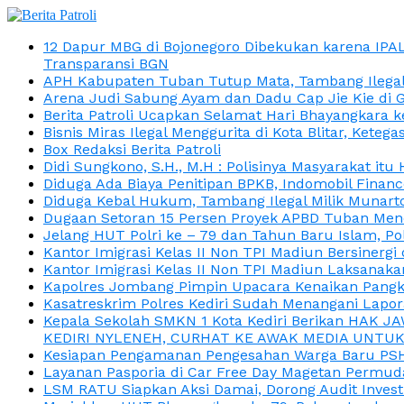
12 Dapur MBG di Bojonegoro Dibekukan karena IPA
Transparansi BGN
APH Kabupaten Tuban Tutup Mata, Tambang Ilegal M
Arena Judi Sabung Ayam dan Dadu Cap Jie Kie di 
Berita Patroli Ucapkan Selamat Hari Bhayangkara k
Bisnis Miras Ilegal Menggurita di Kota Blitar, Kete
Box Redaksi Berita Patroli
Didi Sungkono, S.H., M.H : Polisinya Masyarakat 
Diduga Ada Biaya Penitipan BPKB, Indomobil Finan
Diduga Kebal Hukum, Tambang Ilegal Milik Munarto
Dugaan Setoran 15 Persen Proyek APBD Tuban Menc
Jelang HUT Polri ke – 79 dan Tahun Baru Islam, P
Kantor Imigrasi Kelas II Non TPI Madiun Bersiner
Kantor Imigrasi Kelas II Non TPI Madiun Laksanaka
Kapolres Jombang Pimpin Upacara Kenaikan Pangkat
Kasatreskrim Polres Kediri Sudah Menangani Lapo
Kepala Sekolah SMKN 1 Kota Kediri Berikan HAK 
KEDIRI NYLENEH, CURHAT KE AWAK MEDIA UNTUK 
Kesiapan Pengamanan Pengesahan Warga Baru PSHT
Layanan Pasporia di Car Free Day Magetan Permud
LSM RATU Siapkan Aksi Damai, Dorong Audit Invest