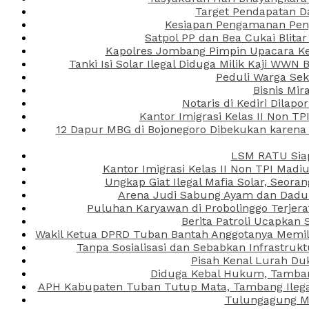
Target Pendapatan D
Kesiapan Pengamanan Peng
Satpol PP dan Bea Cukai Blita
Kapolres Jombang Pimpin Upacara Ken
Tanki Isi Solar Ilegal Diduga Milik Kaji WW
Peduli Warga Se
Bisnis Mir
Notaris di Kediri Dila
Kantor Imigrasi Kelas II Non T
12 Dapur MBG di Bojonegoro Dibekukan karena
LSM RATU Siap
Kantor Imigrasi Kelas II Non TPI Mad
Ungkap Giat Ilegal Mafia Solar, Seor
Arena Judi Sabung Ayam dan Dadu C
Puluhan Karyawan di Probolinggo Terjera
Berita Patroli Ucapkan 
Wakil Ketua DPRD Tuban Bantah Anggotanya Memili
Tanpa Sosialisasi dan Sebabkan Infrastru
Pisah Kenal Lurah Du
Diduga Kebal Hukum, Tambang
APH Kabupaten Tuban Tutup Mata, Tambang Ilegal 
Tulungagung Ma