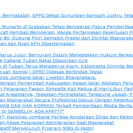
L Bermasalah, SPPG Dekat Gunungan Sampah Justru Tetap
unarto di Grabakan Tetap Beroperasi Pasca Pemberitaan
Grati Kembali Beroperasi, Warga Pertanyakan Keseriusan
e-80, Dukung Polri Semakin Presisi dan Dicintai Masyarak
gasan dan Nyali APH Dipertanyakan
itu Harus Jujur, Bernurani Dalam Menegakkan Hukum Berk
ce Cabang Tuban Bakal Dilaporkan OJK
 di Tuban Terus Menggerus Alam, Kapolresta Diminta Be
uat, Komisi I DPRD Didesak Bertindak Tegas
olres Jombang Gelar Liwetan Bhayangkara.
gi dengan Pemerintah Kabupaten Ngawi Gelar Kegiatan Pen
n Pelayanan Paspor Simpatik Kali Kedua di Hari Libur Pa
 Anggotanya, Tegaskan Peningkatan Tanggung Jawab, Prof
ran Masyarakat Secara Profesional Sesuai Dengan Ketent
JAWAB DAN HAK KOREKSI Terkait Pemberitaan Media Berit
DI SEMBELIH, ADA APA???”
, Kapolres Jombang Periksa Kendaraan Dinas dan Kelen
ah Akses Pelayanan Keimigrasian bagi Masyarakat
igatif Menyeluruh Program MBG di Kediri