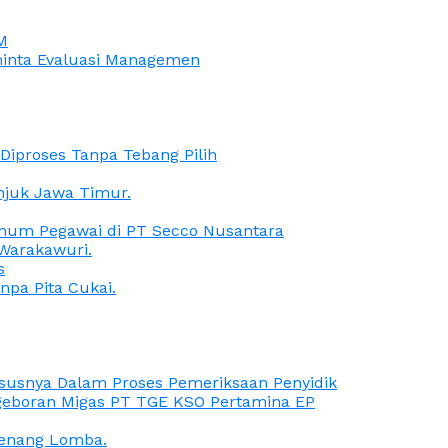
M
iminta Evaluasi Managemen
iproses Tanpa Tebang Pilih
anjuk Jawa Timur.
Oknum Pegawai di PT Secco Nusantara
Warakawuri.
s
npa Pita Cukai.
Kasusnya Dalam Proses Pemeriksaan Penyidik
ngeboran Migas PT TGE KSO Pertamina EP
menang Lomba.