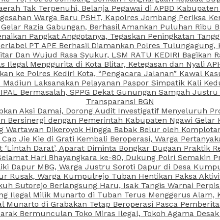
aerah Tak Terpenuhi, Belanja Pegawai di APBD Kabupaten
esahan Warga Baru PSHT, Kapolres Jombang Periksa Ken
r Gelar Razia Gabungan, Berhasil Amankan Puluhan Ribu B
aikan Pangkat Anggotanya, Tegaskan Peningkatan Tanggun
N Berlabel PT APE Berhasil Diamankan Polres Tulungagung
kitar Dan Wujud Rasa Syukur, LSM RATU KEDIRI Bagikan 
as Ilegal Menggurita di Kota Blitar, Ketegasan dan Nyali A
porkan ke Polres Kediri Kota, “Pengacara Jalanan” Kawal 
PI Madiun Laksanakan Pelayanan Paspor Simpatik Kali Ked
 IPAL Bermasalah, SPPG Dekat Gunungan Sampah Justru T
Transparansi BGN
kan Aksi Damai, Dorong Audit Investigatif Menyeluruh Pr
iun Bersinergi dengan Pemerintah Kabupaten Ngawi Gelar 
ang Wartawan Dikeroyok Hingga Babak Belur oleh Komplota
ap Jie Kie di Grati Kembali Beroperasi, Warga Pertany
t ‘Lintah Darat’, Aparat Diminta Bongkar Dugaan Praktik
Selamat Hari Bhayangkara ke-80, Dukung Polri Semakin Pr
ki Dapur MBG, Warga Justru Soroti Dapur di Desa Kumpu
ktur Rusak, Warga Kumpulrejo Tuban Hentikan Paksa Akti
kuh Sutorejo Berlangsung Haru, Isak Tangis Warnai Perpi
 Ilegal Milik Munarto di Tuban Terus Menggerus Alam, K
Munarto di Grabakan Tetap Beroperasi Pasca Pemberitaa
rak Bermunculan Toko Miras Ilegal, Tokoh Agama Desak