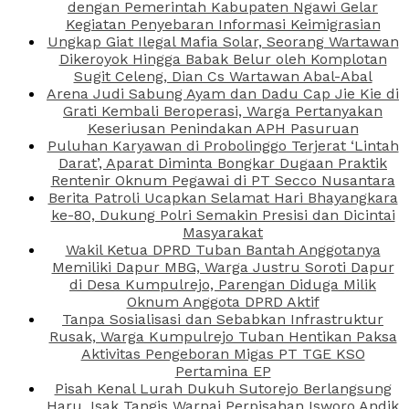
dengan Pemerintah Kabupaten Ngawi Gelar
Kegiatan Penyebaran Informasi Keimigrasian
Ungkap Giat Ilegal Mafia Solar, Seorang Wartawan
Dikeroyok Hingga Babak Belur oleh Komplotan
Sugit Celeng, Dian Cs Wartawan Abal-Abal
Arena Judi Sabung Ayam dan Dadu Cap Jie Kie di
Grati Kembali Beroperasi, Warga Pertanyakan
Keseriusan Penindakan APH Pasuruan
Puluhan Karyawan di Probolinggo Terjerat ‘Lintah
Darat’, Aparat Diminta Bongkar Dugaan Praktik
Rentenir Oknum Pegawai di PT Secco Nusantara
Berita Patroli Ucapkan Selamat Hari Bhayangkara
ke-80, Dukung Polri Semakin Presisi dan Dicintai
Masyarakat
Wakil Ketua DPRD Tuban Bantah Anggotanya
Memiliki Dapur MBG, Warga Justru Soroti Dapur
di Desa Kumpulrejo, Parengan Diduga Milik
Oknum Anggota DPRD Aktif
Tanpa Sosialisasi dan Sebabkan Infrastruktur
Rusak, Warga Kumpulrejo Tuban Hentikan Paksa
Aktivitas Pengeboran Migas PT TGE KSO
Pertamina EP
Pisah Kenal Lurah Dukuh Sutorejo Berlangsung
Haru, Isak Tangis Warnai Perpisahan Isworo Andik