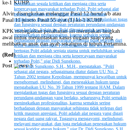
ke-1 KUHP.
Alvin disangkakan melanggar Pasal 12 huruf a/b atau
Pasal 11 juncto Pasal 55 ayat (1) ke-1 KUHP.
KPK menegaskan penahanan ini merupakan langkah
awal untuk menuntaskan kasus dugaan suap yang
melibatkan anak dan ayah sekaligus di tubuh Pertamina.
(Red)
Post Views:
5