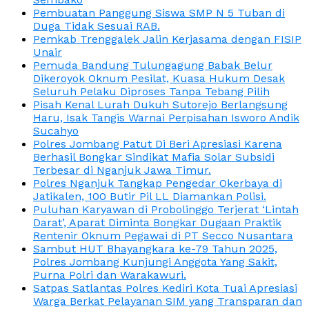
Pembuatan Panggung Siswa SMP N 5 Tuban di
Duga Tidak Sesuai RAB.
Pemkab Trenggalek Jalin Kerjasama dengan FISIP
Unair
Pemuda Bandung Tulungagung Babak Belur
Dikeroyok Oknum Pesilat, Kuasa Hukum Desak
Seluruh Pelaku Diproses Tanpa Tebang Pilih
Pisah Kenal Lurah Dukuh Sutorejo Berlangsung
Haru, Isak Tangis Warnai Perpisahan Isworo Andik
Sucahyo
Polres Jombang Patut Di Beri Apresiasi Karena
Berhasil Bongkar Sindikat Mafia Solar Subsidi
Terbesar di Nganjuk Jawa Timur.
Polres Nganjuk Tangkap Pengedar Okerbaya di
Jatikalen, 100 Butir Pil LL Diamankan Polisi.
Puluhan Karyawan di Probolinggo Terjerat ‘Lintah
Darat’, Aparat Diminta Bongkar Dugaan Praktik
Rentenir Oknum Pegawai di PT Secco Nusantara
Sambut HUT Bhayangkara ke-79 Tahun 2025,
Polres Jombang Kunjungi Anggota Yang Sakit,
Purna Polri dan Warakawuri.
Satpas Satlantas Polres Kediri Kota Tuai Apresiasi
Warga Berkat Pelayanan SIM yang Transparan dan