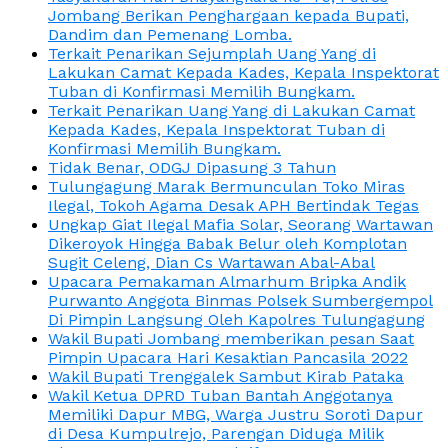
Jombang Berikan Penghargaan kepada Bupati,
Dandim dan Pemenang Lomba.
Terkait Penarikan Sejumplah Uang Yang di
Lakukan Camat Kepada Kades, Kepala Inspektorat
Tuban di Konfirmasi Memilih Bungkam.
Terkait Penarikan Uang Yang di Lakukan Camat
Kepada Kades, Kepala Inspektorat Tuban di
Konfirmasi Memilih Bungkam.
Tidak Benar, ODGJ Dipasung 3 Tahun
Tulungagung Marak Bermunculan Toko Miras
Ilegal, Tokoh Agama Desak APH Bertindak Tegas
Ungkap Giat Ilegal Mafia Solar, Seorang Wartawan
Dikeroyok Hingga Babak Belur oleh Komplotan
Sugit Celeng, Dian Cs Wartawan Abal-Abal
Upacara Pemakaman Almarhum Bripka Andik
Purwanto Anggota Binmas Polsek Sumbergempol
Di Pimpin Langsung Oleh Kapolres Tulungagung
Wakil Bupati Jombang memberikan pesan Saat
Pimpin Upacara Hari Kesaktian Pancasila 2022
Wakil Bupati Trenggalek Sambut Kirab Pataka
Wakil Ketua DPRD Tuban Bantah Anggotanya
Memiliki Dapur MBG, Warga Justru Soroti Dapur
di Desa Kumpulrejo, Parengan Diduga Milik