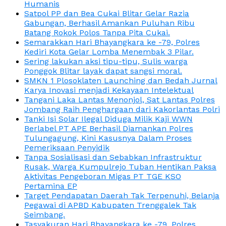
Humanis
Satpol PP dan Bea Cukai Blitar Gelar Razia
Gabungan, Berhasil Amankan Puluhan Ribu
Batang Rokok Polos Tanpa Pita Cukai.
Semarakkan Hari Bhayangkara ke -79, Polres
Kediri Kota Gelar Lomba Menembak 3 Pilar.
Sering lakukan aksi tipu-tipu, Sulis warga
Ponggok Blitar layak dapat sangsi moral.
SMKN 1 Plosoklaten Launching dan Bedah Jurnal
Karya Inovasi menjadi Kekayaan Intelektual
Tangani Laka Lantas Menonjol, Sat Lantas Polres
Jombang Raih Penghargaan dari Kakorlantas Polri
Tanki Isi Solar Ilegal Diduga Milik Kaji WWN
Berlabel PT APE Berhasil Diamankan Polres
Tulungagung, Kini Kasusnya Dalam Proses
Pemeriksaan Penyidik
Tanpa Sosialisasi dan Sebabkan Infrastruktur
Rusak, Warga Kumpulrejo Tuban Hentikan Paksa
Aktivitas Pengeboran Migas PT TGE KSO
Pertamina EP
Target Pendapatan Daerah Tak Terpenuhi, Belanja
Pegawai di APBD Kabupaten Trenggalek Tak
Seimbang.
Tasyakuran Hari Bhayangkara ke -79, Polres