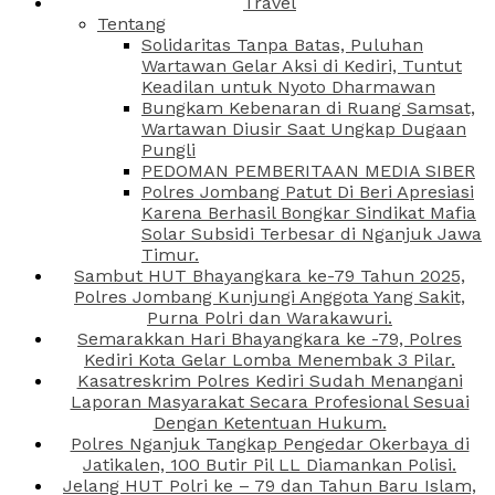
Travel
Tentang
Solidaritas Tanpa Batas, Puluhan
Wartawan Gelar Aksi di Kediri, Tuntut
Keadilan untuk Nyoto Dharmawan
Bungkam Kebenaran di Ruang Samsat,
Wartawan Diusir Saat Ungkap Dugaan
Pungli
PEDOMAN PEMBERITAAN MEDIA SIBER
Polres Jombang Patut Di Beri Apresiasi
Karena Berhasil Bongkar Sindikat Mafia
Solar Subsidi Terbesar di Nganjuk Jawa
Timur.
Sambut HUT Bhayangkara ke-79 Tahun 2025,
Polres Jombang Kunjungi Anggota Yang Sakit,
Purna Polri dan Warakawuri.
Semarakkan Hari Bhayangkara ke -79, Polres
Kediri Kota Gelar Lomba Menembak 3 Pilar.
Kasatreskrim Polres Kediri Sudah Menangani
Laporan Masyarakat Secara Profesional Sesuai
Dengan Ketentuan Hukum.
Polres Nganjuk Tangkap Pengedar Okerbaya di
Jatikalen, 100 Butir Pil LL Diamankan Polisi.
Jelang HUT Polri ke – 79 dan Tahun Baru Islam,