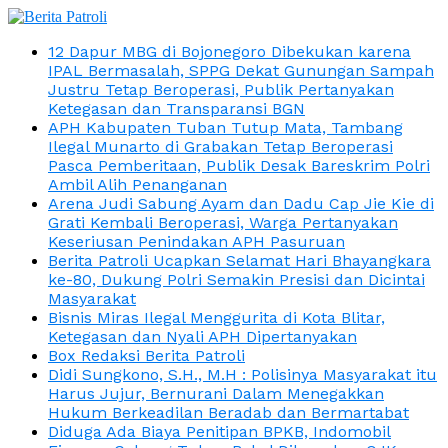
12 Dapur MBG di Bojonegoro Dibekukan karena
IPAL Bermasalah, SPPG Dekat Gunungan Sampah
Justru Tetap Beroperasi, Publik Pertanyakan
Ketegasan dan Transparansi BGN
APH Kabupaten Tuban Tutup Mata, Tambang
Ilegal Munarto di Grabakan Tetap Beroperasi
Pasca Pemberitaan, Publik Desak Bareskrim Polri
Ambil Alih Penanganan
Arena Judi Sabung Ayam dan Dadu Cap Jie Kie di
Grati Kembali Beroperasi, Warga Pertanyakan
Keseriusan Penindakan APH Pasuruan
Berita Patroli Ucapkan Selamat Hari Bhayangkara
ke-80, Dukung Polri Semakin Presisi dan Dicintai
Masyarakat
Bisnis Miras Ilegal Menggurita di Kota Blitar,
Ketegasan dan Nyali APH Dipertanyakan
Box Redaksi Berita Patroli
Didi Sungkono, S.H., M.H : Polisinya Masyarakat itu
Harus Jujur, Bernurani Dalam Menegakkan
Hukum Berkeadilan Beradab dan Bermartabat
Diduga Ada Biaya Penitipan BPKB, Indomobil