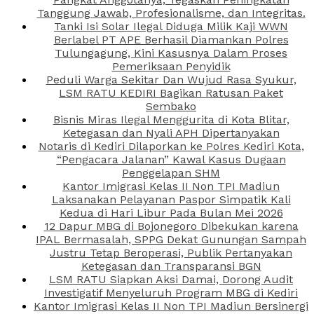
Tanggung Jawab, Profesionalisme, dan Integritas.
Tanki Isi Solar Ilegal Diduga Milik Kaji WWN
Berlabel PT APE Berhasil Diamankan Polres
Tulungagung, Kini Kasusnya Dalam Proses
Pemeriksaan Penyidik
Peduli Warga Sekitar Dan Wujud Rasa Syukur,
LSM RATU KEDIRI Bagikan Ratusan Paket
Sembako
Bisnis Miras Ilegal Menggurita di Kota Blitar,
Ketegasan dan Nyali APH Dipertanyakan
Notaris di Kediri Dilaporkan ke Polres Kediri Kota,
“Pengacara Jalanan” Kawal Kasus Dugaan
Penggelapan SHM
Kantor Imigrasi Kelas II Non TPI Madiun
Laksanakan Pelayanan Paspor Simpatik Kali
Kedua di Hari Libur Pada Bulan Mei 2026
12 Dapur MBG di Bojonegoro Dibekukan karena
IPAL Bermasalah, SPPG Dekat Gunungan Sampah
Justru Tetap Beroperasi, Publik Pertanyakan
Ketegasan dan Transparansi BGN
LSM RATU Siapkan Aksi Damai, Dorong Audit
Investigatif Menyeluruh Program MBG di Kediri
Kantor Imigrasi Kelas II Non TPI Madiun Bersinergi