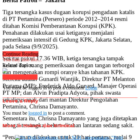
Berita Patroli – Jakarta
Tiga tersangka kasus dugaan korupsi pengadaan katalis
di PT Pertamina (Persero) periode 2012–2014 resmi
ditahan Komisi Pemberantasan Korupsi (KPK).
Penahanan dilakukan usai ketiganya menjalani
pemeriksaan intensif di Gedung KPK, Jakarta Selatan,
pada Selasa (9/9/2025).
Continue Reading
Sekitar pukul 17.36 WIB, ketiga tersangka tampak
You may also like...
keluar dari ruang pemeriksaan dengan tangan terborgol
Related Topics:
dan mengenakan rompi oranye khas tahanan KPK.
Click to comment
Mereka adalah Gunardi Wantjik, Direktur PT Melanton
Pratama (MP); Frederick Aldo Gunard, Manajer Operasi
You must be logged in to post a comment
Login
PT MP; dan Alvin Pradipta Adyota, pihak swasta
sekaligus anak dari mantan Direktur Pengolahan
Leave a Reply
Pertamina, Chrisna Damayanto.
You must be
logged in
to post a comment.
Sementara itu, Chrisna Damayanto yang juga ditetapkan
sebagai tersangka, belum ditahan lantaran sedang sakit.
More in Hukum dan Kriminal
“Penahanan dilakukan untuk 20 hari pertama, mulai 9