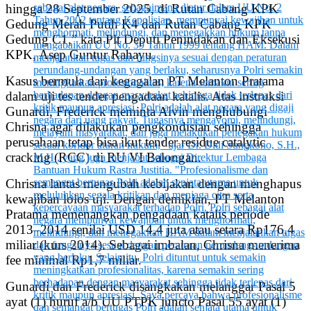
hingga 28 September 2025, di Rutan Cabang KPK
Gedung Merah Putih K4 dan Rutan Cabang KPK
Gedung C1,” kata Plt Deputi Penindakan dan Eksekusi
KPK, Asep Guntur Rahayu.
Kasus bermula dari kegagalan PT Melanton Pratama
dalam uji tes tender pengadaan katalis. Atas instruksi
Gunardi, Frederick meminta Alvin menghubungi
Chrisna agar dilakukan pengkondisian sehingga
perusahaan tetap bisa ikut tender residue catalytic
cracking (RCC) di RU VI Balongan.
Chrisna lantas mengubah kebijakan dengan menghapus
kewajiban lolos uji. Dengan demikian, PT Melanton
Pratama memenangkan pengadaan katalis periode
2013–2014 senilai USD 14,4 juta atau setara Rp176,4
miliar (kurs 2014). Sebagai imbalan, Chrisna menerima
fee minimal Rp1,7 miliar.
Gunardi dan Frederick disangkakan melanggar Pasal 5
ayat (1) huruf a/b UU PTPK juncto Pasal 55 ayat (1)