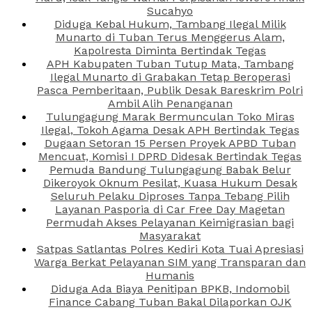
Sucahyo
Diduga Kebal Hukum, Tambang Ilegal Milik
Munarto di Tuban Terus Menggerus Alam,
Kapolresta Diminta Bertindak Tegas
APH Kabupaten Tuban Tutup Mata, Tambang
Ilegal Munarto di Grabakan Tetap Beroperasi
Pasca Pemberitaan, Publik Desak Bareskrim Polri
Ambil Alih Penanganan
Tulungagung Marak Bermunculan Toko Miras
Ilegal, Tokoh Agama Desak APH Bertindak Tegas
Dugaan Setoran 15 Persen Proyek APBD Tuban
Mencuat, Komisi I DPRD Didesak Bertindak Tegas
Pemuda Bandung Tulungagung Babak Belur
Dikeroyok Oknum Pesilat, Kuasa Hukum Desak
Seluruh Pelaku Diproses Tanpa Tebang Pilih
Layanan Pasporia di Car Free Day Magetan
Permudah Akses Pelayanan Keimigrasian bagi
Masyarakat
Satpas Satlantas Polres Kediri Kota Tuai Apresiasi
Warga Berkat Pelayanan SIM yang Transparan dan
Humanis
Diduga Ada Biaya Penitipan BPKB, Indomobil
Finance Cabang Tuban Bakal Dilaporkan OJK