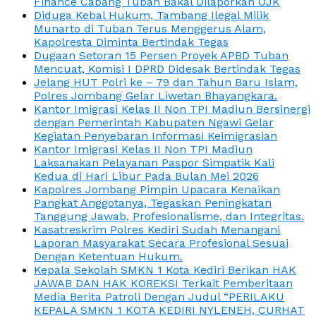
Finance Cabang Tuban Bakal Dilaporkan OJK
Diduga Kebal Hukum, Tambang Ilegal Milik
Munarto di Tuban Terus Menggerus Alam,
Kapolresta Diminta Bertindak Tegas
Dugaan Setoran 15 Persen Proyek APBD Tuban
Mencuat, Komisi I DPRD Didesak Bertindak Tegas
Jelang HUT Polri ke – 79 dan Tahun Baru Islam,
Polres Jombang Gelar Liwetan Bhayangkara.
Kantor Imigrasi Kelas II Non TPI Madiun Bersinergi
dengan Pemerintah Kabupaten Ngawi Gelar
Kegiatan Penyebaran Informasi Keimigrasian
Kantor Imigrasi Kelas II Non TPI Madiun
Laksanakan Pelayanan Paspor Simpatik Kali
Kedua di Hari Libur Pada Bulan Mei 2026
Kapolres Jombang Pimpin Upacara Kenaikan
Pangkat Anggotanya, Tegaskan Peningkatan
Tanggung Jawab, Profesionalisme, dan Integritas.
Kasatreskrim Polres Kediri Sudah Menangani
Laporan Masyarakat Secara Profesional Sesuai
Dengan Ketentuan Hukum.
Kepala Sekolah SMKN 1 Kota Kediri Berikan HAK
JAWAB DAN HAK KOREKSI Terkait Pemberitaan
Media Berita Patroli Dengan Judul “PERILAKU
KEPALA SMKN 1 KOTA KEDIRI NYLENEH, CURHAT