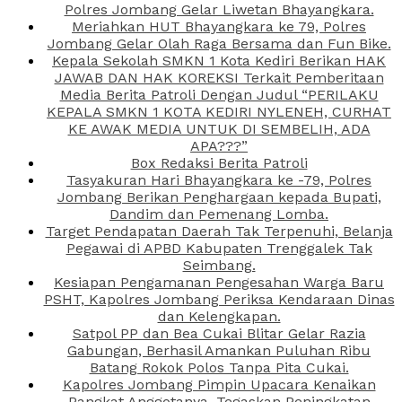
Polres Jombang Gelar Liwetan Bhayangkara.
Meriahkan HUT Bhayangkara ke 79, Polres
Jombang Gelar Olah Raga Bersama dan Fun Bike.
Kepala Sekolah SMKN 1 Kota Kediri Berikan HAK
JAWAB DAN HAK KOREKSI Terkait Pemberitaan
Media Berita Patroli Dengan Judul “PERILAKU
KEPALA SMKN 1 KOTA KEDIRI NYLENEH, CURHAT
KE AWAK MEDIA UNTUK DI SEMBELIH, ADA
APA???”
Box Redaksi Berita Patroli
Tasyakuran Hari Bhayangkara ke -79, Polres
Jombang Berikan Penghargaan kepada Bupati,
Dandim dan Pemenang Lomba.
Target Pendapatan Daerah Tak Terpenuhi, Belanja
Pegawai di APBD Kabupaten Trenggalek Tak
Seimbang.
Kesiapan Pengamanan Pengesahan Warga Baru
PSHT, Kapolres Jombang Periksa Kendaraan Dinas
dan Kelengkapan.
Satpol PP dan Bea Cukai Blitar Gelar Razia
Gabungan, Berhasil Amankan Puluhan Ribu
Batang Rokok Polos Tanpa Pita Cukai.
Kapolres Jombang Pimpin Upacara Kenaikan
Pangkat Anggotanya, Tegaskan Peningkatan