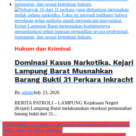
Hukum dan Kriminal
Dominasi Kasus Narkotika, Kejari
Lampung Barat Musnahkan
Barang Bukti 31 Perkara Inkracht
By
admin
July 23, 2026
BERITA PATROLI – LAMPUNG Kejaksaan Negeri
(Kejari) Lampung Barat melaksanakan eksekusi pemusnahan
barang bukti dari 31...
Polrestabes Surabaya Gagalkan Penyelundupan 85 Kg
Sabu dan 40 Ribu Ekstasi
Polres Pelabuhan Tanjung Perak Amankan 9 Remaja