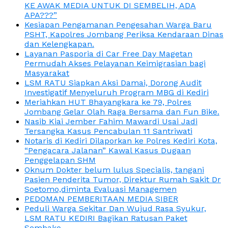
KE AWAK MEDIA UNTUK DI SEMBELIH, ADA
APA???”
Kesiapan Pengamanan Pengesahan Warga Baru
PSHT, Kapolres Jombang Periksa Kendaraan Dinas
dan Kelengkapan.
Layanan Pasporia di Car Free Day Magetan
Permudah Akses Pelayanan Keimigrasian bagi
Masyarakat
LSM RATU Siapkan Aksi Damai, Dorong Audit
Investigatif Menyeluruh Program MBG di Kediri
Meriahkan HUT Bhayangkara ke 79, Polres
Jombang Gelar Olah Raga Bersama dan Fun Bike.
Nasib Kiai Jember Fahim Mawardi Usai Jadi
Tersangka Kasus Pencabulan 11 Santriwati
Notaris di Kediri Dilaporkan ke Polres Kediri Kota,
“Pengacara Jalanan” Kawal Kasus Dugaan
Penggelapan SHM
Oknum Dokter belum lulus Specialis, tangani
Pasien Penderita Tumor, Direktur Rumah Sakit Dr
Soetomo,diminta Evaluasi Managemen
PEDOMAN PEMBERITAAN MEDIA SIBER
Peduli Warga Sekitar Dan Wujud Rasa Syukur,
LSM RATU KEDIRI Bagikan Ratusan Paket
Sembako