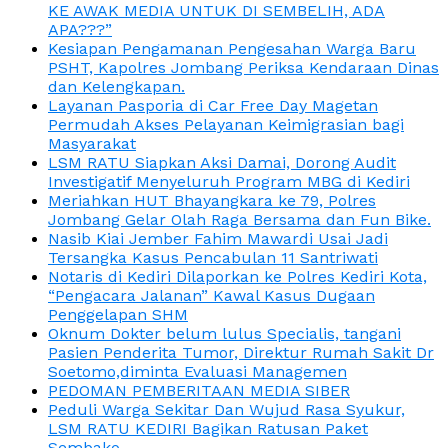
KE AWAK MEDIA UNTUK DI SEMBELIH, ADA
APA???”
Kesiapan Pengamanan Pengesahan Warga Baru
PSHT, Kapolres Jombang Periksa Kendaraan Dinas
dan Kelengkapan.
Layanan Pasporia di Car Free Day Magetan
Permudah Akses Pelayanan Keimigrasian bagi
Masyarakat
LSM RATU Siapkan Aksi Damai, Dorong Audit
Investigatif Menyeluruh Program MBG di Kediri
Meriahkan HUT Bhayangkara ke 79, Polres
Jombang Gelar Olah Raga Bersama dan Fun Bike.
Nasib Kiai Jember Fahim Mawardi Usai Jadi
Tersangka Kasus Pencabulan 11 Santriwati
Notaris di Kediri Dilaporkan ke Polres Kediri Kota,
“Pengacara Jalanan” Kawal Kasus Dugaan
Penggelapan SHM
Oknum Dokter belum lulus Specialis, tangani
Pasien Penderita Tumor, Direktur Rumah Sakit Dr
Soetomo,diminta Evaluasi Managemen
PEDOMAN PEMBERITAAN MEDIA SIBER
Peduli Warga Sekitar Dan Wujud Rasa Syukur,
LSM RATU KEDIRI Bagikan Ratusan Paket
Sembako