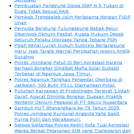
Pembuatan Panggung Siswa SMP N 5 Tuban di
Duga Tidak Sesuai RAB.
Pemkab Trenggalek Jalin Kerjasama dengan FISIP
Unair
Pemuda Bandung Tulungagung Babak Belur
Dikeroyok Oknum Pesilat, Kuasa Hukum Desak
Seluruh Pelaku Diproses Tanpa Tebang Pilih
Pisah Kenal Lurah Dukuh Sutorejo Berlangsung
Haru, Isak Tangis Warnai Perpisahan Isworo Andik
Sucahyo
Polres Jombang Patut Di Beri Apresiasi Karena
Berhasil Bongkar Sindikat Mafia Solar Subsidi
Terbesar di Nganjuk Jawa Timur.
Polres Nganjuk Tangkap Pengedar Okerbaya di
Jatikalen, 100 Butir Pil LL Diamankan Polisi.
Puluhan Karyawan di Probolinggo Terjerat ‘Lintah
Darat’, Aparat Diminta Bongkar Dugaan Praktik
Rentenir Oknum Pegawai di PT Secco Nusantara
Sambut HUT Bhayangkara ke-79 Tahun 2025,
Polres Jombang Kunjungi Anggota Yang Sakit,
Purna Polri dan Warakawuri.
Satpas Satlantas Polres Kediri Kota Tuai Apresiasi
Warga Berkat Pelayanan SIM yang Transparan dan