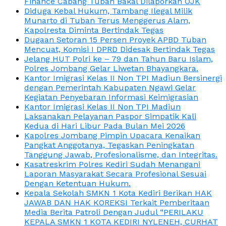
Finance Cabang Tuban Bakal Dilaporkan OJK
Diduga Kebal Hukum, Tambang Ilegal Milik
Munarto di Tuban Terus Menggerus Alam,
Kapolresta Diminta Bertindak Tegas
Dugaan Setoran 15 Persen Proyek APBD Tuban
Mencuat, Komisi I DPRD Didesak Bertindak Tegas
Jelang HUT Polri ke – 79 dan Tahun Baru Islam,
Polres Jombang Gelar Liwetan Bhayangkara.
Kantor Imigrasi Kelas II Non TPI Madiun Bersinergi
dengan Pemerintah Kabupaten Ngawi Gelar
Kegiatan Penyebaran Informasi Keimigrasian
Kantor Imigrasi Kelas II Non TPI Madiun
Laksanakan Pelayanan Paspor Simpatik Kali
Kedua di Hari Libur Pada Bulan Mei 2026
Kapolres Jombang Pimpin Upacara Kenaikan
Pangkat Anggotanya, Tegaskan Peningkatan
Tanggung Jawab, Profesionalisme, dan Integritas.
Kasatreskrim Polres Kediri Sudah Menangani
Laporan Masyarakat Secara Profesional Sesuai
Dengan Ketentuan Hukum.
Kepala Sekolah SMKN 1 Kota Kediri Berikan HAK
JAWAB DAN HAK KOREKSI Terkait Pemberitaan
Media Berita Patroli Dengan Judul “PERILAKU
KEPALA SMKN 1 KOTA KEDIRI NYLENEH, CURHAT