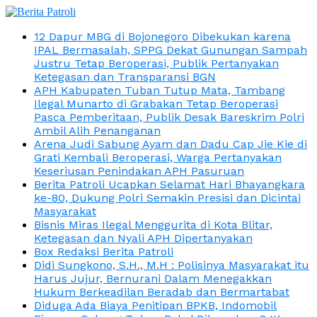
12 Dapur MBG di Bojonegoro Dibekukan karena
IPAL Bermasalah, SPPG Dekat Gunungan Sampah
Justru Tetap Beroperasi, Publik Pertanyakan
Ketegasan dan Transparansi BGN
APH Kabupaten Tuban Tutup Mata, Tambang
Ilegal Munarto di Grabakan Tetap Beroperasi
Pasca Pemberitaan, Publik Desak Bareskrim Polri
Ambil Alih Penanganan
Arena Judi Sabung Ayam dan Dadu Cap Jie Kie di
Grati Kembali Beroperasi, Warga Pertanyakan
Keseriusan Penindakan APH Pasuruan
Berita Patroli Ucapkan Selamat Hari Bhayangkara
ke-80, Dukung Polri Semakin Presisi dan Dicintai
Masyarakat
Bisnis Miras Ilegal Menggurita di Kota Blitar,
Ketegasan dan Nyali APH Dipertanyakan
Box Redaksi Berita Patroli
Didi Sungkono, S.H., M.H : Polisinya Masyarakat itu
Harus Jujur, Bernurani Dalam Menegakkan
Hukum Berkeadilan Beradab dan Bermartabat
Diduga Ada Biaya Penitipan BPKB, Indomobil