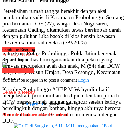
Berita Patroli – Probolinggo
Perselisihan rumah tangga berakhir dengan aksi
pembunuhan sadis di Kabupaten Probolinggo. Seorang
pria bernama DDF (27), warga Desa Nogosaren,
Kecamatan Gading, ditemukan tewas bersimbah darah
dengan puluhan luka bacok di kios bensin kawasan
Desa Sukapura pada Selasa (3/9/2025).
Continue Reading
Satreskrim Polres Probolinggo Polda Jatim bergerak
You may also like...
cepat dan berhasil mengamankan dua pelaku yang
Related Topics:
ternyata merupakan ayah dan anak, M (54) dan DCW
Click to comment
(21), warga Dusun Krajan, Desa Resongo, Kecamatan
Kuripan.
You must be logged in to post a comment
Login
Kapolres Probolinggo AKBP M Wahyudin Latif
Leave a Reply
menjelaskan, pembunuhan itu dipicu dendam pribadi.
DCW merasa rumah tangganya hancur setelah istrinya
You must be
logged in
to post a comment.
berselingkuh dengan korban, hingga akhirnya bercerai
dan membuat mantan istrinya resmi menikah dengan
More in Hukum dan Kriminal
DDF.