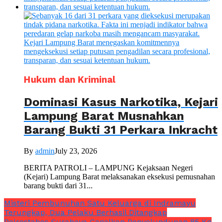
Hukum dan Kriminal
Dominasi Kasus Narkotika, Kejari
Lampung Barat Musnahkan
Barang Bukti 31 Perkara Inkracht
By
admin
July 23, 2026
BERITA PATROLI – LAMPUNG Kejaksaan Negeri
(Kejari) Lampung Barat melaksanakan eksekusi pemusnahan
barang bukti dari 31...
Misteri Pembunuhan Satu Keluarga di Indramayu
Terungkap, Dua Pelaku Berhasil Ditangkap
Polrestabes Surabaya Gagalkan Penyelundupan 85 Kg