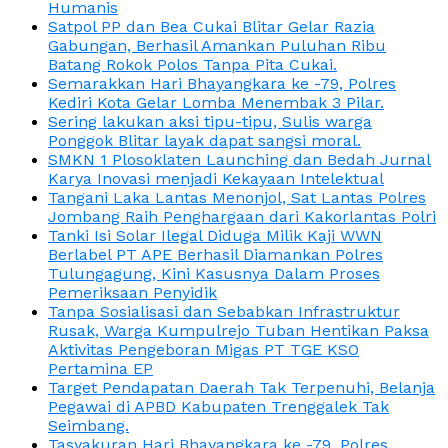
Humanis
Satpol PP dan Bea Cukai Blitar Gelar Razia
Gabungan, Berhasil Amankan Puluhan Ribu
Batang Rokok Polos Tanpa Pita Cukai.
Semarakkan Hari Bhayangkara ke -79, Polres
Kediri Kota Gelar Lomba Menembak 3 Pilar.
Sering lakukan aksi tipu-tipu, Sulis warga
Ponggok Blitar layak dapat sangsi moral.
SMKN 1 Plosoklaten Launching dan Bedah Jurnal
Karya Inovasi menjadi Kekayaan Intelektual
Tangani Laka Lantas Menonjol, Sat Lantas Polres
Jombang Raih Penghargaan dari Kakorlantas Polri
Tanki Isi Solar Ilegal Diduga Milik Kaji WWN
Berlabel PT APE Berhasil Diamankan Polres
Tulungagung, Kini Kasusnya Dalam Proses
Pemeriksaan Penyidik
Tanpa Sosialisasi dan Sebabkan Infrastruktur
Rusak, Warga Kumpulrejo Tuban Hentikan Paksa
Aktivitas Pengeboran Migas PT TGE KSO
Pertamina EP
Target Pendapatan Daerah Tak Terpenuhi, Belanja
Pegawai di APBD Kabupaten Trenggalek Tak
Seimbang.
Tasyakuran Hari Bhayangkara ke -79, Polres