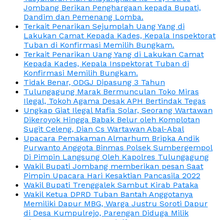
Jombang Berikan Penghargaan kepada Bupati,
Dandim dan Pemenang Lomba.
Terkait Penarikan Sejumplah Uang Yang di
Lakukan Camat Kepada Kades, Kepala Inspektorat
Tuban di Konfirmasi Memilih Bungkam.
Terkait Penarikan Uang Yang di Lakukan Camat
Kepada Kades, Kepala Inspektorat Tuban di
Konfirmasi Memilih Bungkam.
Tidak Benar, ODGJ Dipasung 3 Tahun
Tulungagung Marak Bermunculan Toko Miras
Ilegal, Tokoh Agama Desak APH Bertindak Tegas
Ungkap Giat Ilegal Mafia Solar, Seorang Wartawan
Dikeroyok Hingga Babak Belur oleh Komplotan
Sugit Celeng, Dian Cs Wartawan Abal-Abal
Upacara Pemakaman Almarhum Bripka Andik
Purwanto Anggota Binmas Polsek Sumbergempol
Di Pimpin Langsung Oleh Kapolres Tulungagung
Wakil Bupati Jombang memberikan pesan Saat
Pimpin Upacara Hari Kesaktian Pancasila 2022
Wakil Bupati Trenggalek Sambut Kirab Pataka
Wakil Ketua DPRD Tuban Bantah Anggotanya
Memiliki Dapur MBG, Warga Justru Soroti Dapur
di Desa Kumpulrejo, Parengan Diduga Milik