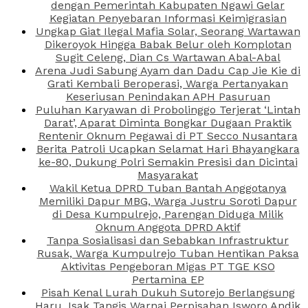
dengan Pemerintah Kabupaten Ngawi Gelar
Kegiatan Penyebaran Informasi Keimigrasian
Ungkap Giat Ilegal Mafia Solar, Seorang Wartawan
Dikeroyok Hingga Babak Belur oleh Komplotan
Sugit Celeng, Dian Cs Wartawan Abal-Abal
Arena Judi Sabung Ayam dan Dadu Cap Jie Kie di
Grati Kembali Beroperasi, Warga Pertanyakan
Keseriusan Penindakan APH Pasuruan
Puluhan Karyawan di Probolinggo Terjerat ‘Lintah
Darat’, Aparat Diminta Bongkar Dugaan Praktik
Rentenir Oknum Pegawai di PT Secco Nusantara
Berita Patroli Ucapkan Selamat Hari Bhayangkara
ke-80, Dukung Polri Semakin Presisi dan Dicintai
Masyarakat
Wakil Ketua DPRD Tuban Bantah Anggotanya
Memiliki Dapur MBG, Warga Justru Soroti Dapur
di Desa Kumpulrejo, Parengan Diduga Milik
Oknum Anggota DPRD Aktif
Tanpa Sosialisasi dan Sebabkan Infrastruktur
Rusak, Warga Kumpulrejo Tuban Hentikan Paksa
Aktivitas Pengeboran Migas PT TGE KSO
Pertamina EP
Pisah Kenal Lurah Dukuh Sutorejo Berlangsung
Haru, Isak Tangis Warnai Perpisahan Isworo Andik