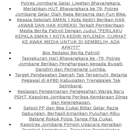
Polres Jombang Gelar Liwetan Bhayangkara.
Meriahkan HUT Bhayangkara ke 79, Polres
Jombang Gelar Olah Raga Bersama dan Fun Bike.
Kepala Sekolah SMKN 1 Kota Kediri Berikan HAK
JAWAB DAN HAK KOREKSI Terkait Pemberitaan
Media Berita Patroli Dengan Judul “PERILAKU
KEPALA SMKN 1 KOTA KEDIRI NYLENEH, CURHAT
KE AWAK MEDIA UNTUK DI SEMBELIH, ADA
APA???”
Box Redaksi Berita Patroli
Tasyakuran Hari Bhayangkara ke -79, Polres
Jombang Berikan Penghargaan kepada Bupati,
Dandim dan Pemenang Lomba.
Target Pendapatan Daerah Tak Terpenuhi, Belanja
Pegawai di APBD Kabupaten Trenggalek Tak
Seimbang.
Kesiapan Pengamanan Pengesahan Warga Baru
PSHT, Kapolres Jombang Periksa Kendaraan Dinas
dan Kelengkapan.
Satpol PP dan Bea Cukai Blitar Gelar Razia
Gabungan, Berhasil Amankan Puluhan Ribu
Batang Rokok Polos Tanpa Pita Cukai.
Kapolres Jombang Pimpin Upacara Kenaikan
Pangkat Anggotanya, Tegaskan Peningkatan