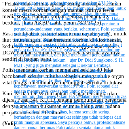
“Pelaku tidak terima, apalagi sering mendapat kiriman
konten mesra korban dengan mantan istrinya lewat
media sosial. Bahkan korban sempat menantang
berduel,” kata AKBP Latif, Senin (8/9/2025).
Rasa sakit hati itu kemudian memicu ayahnya, M, untuk
ikut turun tangan. Saat bertemu korban di kios bensin,
keduanya langsung menyerang menggunakan celurit.
DCW bahkan sempat terkena sabetan senjata ayahnya
sendiri di bagian bahu.
Polisi mencatat, korban mengalami sekitar 40 luka
bacokan di sekujur tubuh, sebagian mengarah ke organ
vital hingga membuatnya meninggal seketika di lokasi.
Kini, M dan DCW ditetapkan sebagai tersangka dan
dijerat Pasal 340 KUHP tentang pembunuhan berencana
dengan ancaman hukuman seumur hidup atau pidana
penjara maksimal 20 tahun.
(Yuli)