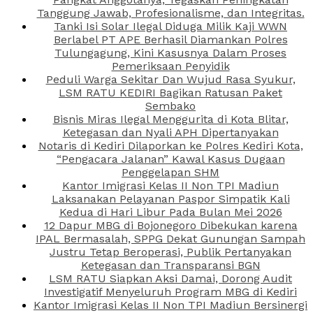
Tanggung Jawab, Profesionalisme, dan Integritas.
Tanki Isi Solar Ilegal Diduga Milik Kaji WWN
Berlabel PT APE Berhasil Diamankan Polres
Tulungagung, Kini Kasusnya Dalam Proses
Pemeriksaan Penyidik
Peduli Warga Sekitar Dan Wujud Rasa Syukur,
LSM RATU KEDIRI Bagikan Ratusan Paket
Sembako
Bisnis Miras Ilegal Menggurita di Kota Blitar,
Ketegasan dan Nyali APH Dipertanyakan
Notaris di Kediri Dilaporkan ke Polres Kediri Kota,
“Pengacara Jalanan” Kawal Kasus Dugaan
Penggelapan SHM
Kantor Imigrasi Kelas II Non TPI Madiun
Laksanakan Pelayanan Paspor Simpatik Kali
Kedua di Hari Libur Pada Bulan Mei 2026
12 Dapur MBG di Bojonegoro Dibekukan karena
IPAL Bermasalah, SPPG Dekat Gunungan Sampah
Justru Tetap Beroperasi, Publik Pertanyakan
Ketegasan dan Transparansi BGN
LSM RATU Siapkan Aksi Damai, Dorong Audit
Investigatif Menyeluruh Program MBG di Kediri
Kantor Imigrasi Kelas II Non TPI Madiun Bersinergi