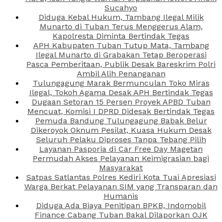
Sucahyo
Diduga Kebal Hukum, Tambang Ilegal Milik
Munarto di Tuban Terus Menggerus Alam,
Kapolresta Diminta Bertindak Tegas
APH Kabupaten Tuban Tutup Mata, Tambang
Ilegal Munarto di Grabakan Tetap Beroperasi
Pasca Pemberitaan, Publik Desak Bareskrim Polri
Ambil Alih Penanganan
Tulungagung Marak Bermunculan Toko Miras
Ilegal, Tokoh Agama Desak APH Bertindak Tegas
Dugaan Setoran 15 Persen Proyek APBD Tuban
Mencuat, Komisi I DPRD Didesak Bertindak Tegas
Pemuda Bandung Tulungagung Babak Belur
Dikeroyok Oknum Pesilat, Kuasa Hukum Desak
Seluruh Pelaku Diproses Tanpa Tebang Pilih
Layanan Pasporia di Car Free Day Magetan
Permudah Akses Pelayanan Keimigrasian bagi
Masyarakat
Satpas Satlantas Polres Kediri Kota Tuai Apresiasi
Warga Berkat Pelayanan SIM yang Transparan dan
Humanis
Diduga Ada Biaya Penitipan BPKB, Indomobil
Finance Cabang Tuban Bakal Dilaporkan OJK