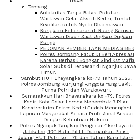
Travel
Tentang
Solidaritas Tanpa Batas, Puluhan
Wartawan Gelar Aksi di Kediri, Tuntut
Keadilan untuk Nyoto Dharmawan
Bungkam Kebenaran di Ruang Samsat,
Wartawan Diusir Saat Ungkap Dugaan
Pungli
PEDOMAN PEMBERITAAN MEDIA SIBER
Polres Jombang Patut Di Beri Apresiasi
Karena Berhasil Bongkar Sindikat Mafia
Solar Subsidi Terbesar di Nganjuk Jawa
Timur.
Sambut HUT Bhayangkara ke-79 Tahun 2025,
Polres Jombang Kunjungi Anggota Yang Sakit,
Purna Polri dan Warakawuri.
Semarakkan Hari Bhayangkara ke -79, Polres
Kediri Kota Gelar Lomba Menembak 3 Pilar.
Kasatreskrim Polres Kediri Sudah Menangani
Laporan Masyarakat Secara Profesional Sesuai
Dengan Ketentuan Hukum.
Polres Nganjuk Tangkap Pengedar Okerbaya di
Jatikalen, 100 Butir Pil LL Diamankan Polisi.
Jelang HUT Polri ke – 79 dan Tahun Baru Islam,