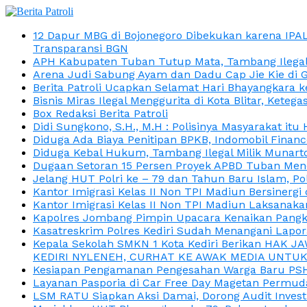
12 Dapur MBG di Bojonegoro Dibekukan karena IPA
Transparansi BGN
APH Kabupaten Tuban Tutup Mata, Tambang Ilegal M
Arena Judi Sabung Ayam dan Dadu Cap Jie Kie di 
Berita Patroli Ucapkan Selamat Hari Bhayangkara k
Bisnis Miras Ilegal Menggurita di Kota Blitar, Kete
Box Redaksi Berita Patroli
Didi Sungkono, S.H., M.H : Polisinya Masyarakat 
Diduga Ada Biaya Penitipan BPKB, Indomobil Finan
Diduga Kebal Hukum, Tambang Ilegal Milik Munarto
Dugaan Setoran 15 Persen Proyek APBD Tuban Menc
Jelang HUT Polri ke – 79 dan Tahun Baru Islam, P
Kantor Imigrasi Kelas II Non TPI Madiun Bersiner
Kantor Imigrasi Kelas II Non TPI Madiun Laksanaka
Kapolres Jombang Pimpin Upacara Kenaikan Pangkat
Kasatreskrim Polres Kediri Sudah Menangani Lapo
Kepala Sekolah SMKN 1 Kota Kediri Berikan HAK 
KEDIRI NYLENEH, CURHAT KE AWAK MEDIA UNTUK 
Kesiapan Pengamanan Pengesahan Warga Baru PSHT
Layanan Pasporia di Car Free Day Magetan Permud
LSM RATU Siapkan Aksi Damai, Dorong Audit Invest