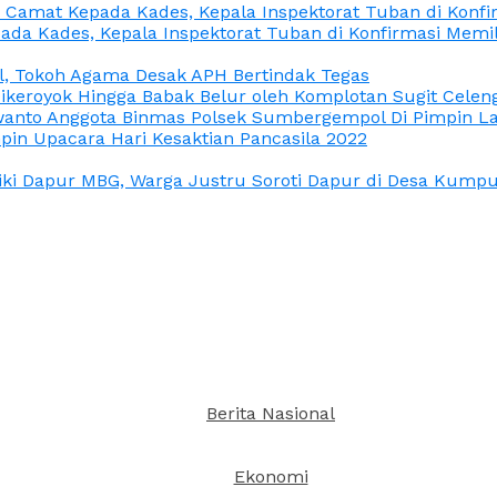
n Camat Kepada Kades, Kepala Inspektorat Tuban di Konf
ada Kades, Kepala Inspektorat Tuban di Konfirmasi Memi
l, Tokoh Agama Desak APH Bertindak Tegas
Dikeroyok Hingga Babak Belur oleh Komplotan Sugit Celen
nto Anggota Binmas Polsek Sumbergempol Di Pimpin La
in Upacara Hari Kesaktian Pancasila 2022
ki Dapur MBG, Warga Justru Soroti Dapur di Desa Kumpul
Berita Nasional
Ekonomi