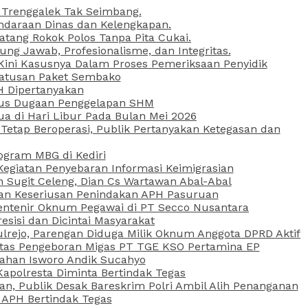
 Trenggalek Tak Seimbang.
daraan Dinas dan Kelengkapan.
atang Rokok Polos Tanpa Pita Cukai.
g Jawab, Profesionalisme, dan Integritas.
, Kini Kasusnya Dalam Proses Pemeriksaan Penyidik
Ratusan Paket Sembako
PH Dipertanyakan
Kasus Dugaan Penggelapan SHM
ua di Hari Libur Pada Bulan Mei 2026
etap Beroperasi, Publik Pertanyakan Ketegasan dan
ogram MBG di Kediri
Kegiatan Penyebaran Informasi Keimigrasian
n Sugit Celeng, Dian Cs Wartawan Abal-Abal
akan Keseriusan Penindakan APH Pasuruan
 Rentenir Oknum Pegawai di PT Secco Nusantara
esisi dan Dicintai Masyarakat
lrejo, Parengan Diduga Milik Oknum Anggota DPRD Aktif
vitas Pengeboran Migas PT TGE KSO Pertamina EP
sahan Isworo Andik Sucahyo
apolresta Diminta Bertindak Tegas
n, Publik Desak Bareskrim Polri Ambil Alih Penanganan
 APH Bertindak Tegas