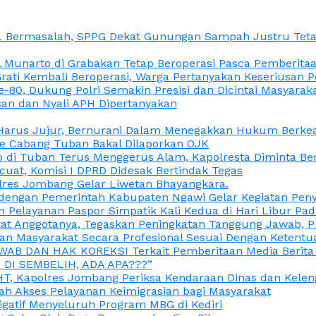
L Bermasalah, SPPG Dekat Gunungan Sampah Justru Tetap
unarto di Grabakan Tetap Beroperasi Pasca Pemberitaan
Grati Kembali Beroperasi, Warga Pertanyakan Keseriusan
e-80, Dukung Polri Semakin Presisi dan Dicintai Masyarak
gasan dan Nyali APH Dipertanyakan
itu Harus Jujur, Bernurani Dalam Menegakkan Hukum Berk
ce Cabang Tuban Bakal Dilaporkan OJK
 di Tuban Terus Menggerus Alam, Kapolresta Diminta Be
uat, Komisi I DPRD Didesak Bertindak Tegas
olres Jombang Gelar Liwetan Bhayangkara.
gi dengan Pemerintah Kabupaten Ngawi Gelar Kegiatan Pen
n Pelayanan Paspor Simpatik Kali Kedua di Hari Libur Pa
 Anggotanya, Tegaskan Peningkatan Tanggung Jawab, Prof
ran Masyarakat Secara Profesional Sesuai Dengan Ketent
JAWAB DAN HAK KOREKSI Terkait Pemberitaan Media Berit
DI SEMBELIH, ADA APA???”
, Kapolres Jombang Periksa Kendaraan Dinas dan Kelen
ah Akses Pelayanan Keimigrasian bagi Masyarakat
igatif Menyeluruh Program MBG di Kediri