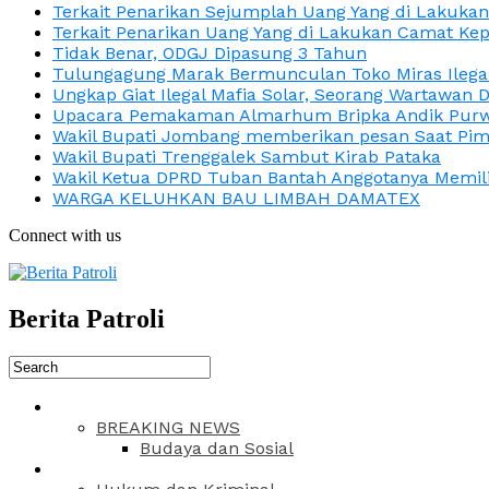
Terkait Penarikan Sejumplah Uang Yang di Lakuka
Terkait Penarikan Uang Yang di Lakukan Camat Kep
Tidak Benar, ODGJ Dipasung 3 Tahun
Tulungagung Marak Bermunculan Toko Miras Ilega
Ungkap Giat Ilegal Mafia Solar, Seorang Wartawan 
Upacara Pemakaman Almarhum Bripka Andik Purwa
Wakil Bupati Jombang memberikan pesan Saat Pimp
Wakil Bupati Trenggalek Sambut Kirab Pataka
Wakil Ketua DPRD Tuban Bantah Anggotanya Memili
WARGA KELUHKAN BAU LIMBAH DAMATEX
Connect with us
Berita Patroli
BREAKING NEWS
Budaya dan Sosial