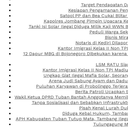
Target Pendapatan D
Kesiapan Pengamanan Peng
Satpol PP dan Bea Cukai Blita
Kapolres Jombang Pimpin Upacara Ken
Tanki Isi Solar Ilegal Diduga Milik Kaji WW
Peduli Warga Se
Bisnis Mir
Notaris di Kediri Dila
Kantor Imigrasi Kelas II Non T
12 Dapur MBG di Bojonegoro Dibekukan karena
LSM RATU Siap
Kantor Imigrasi Kelas II Non TPI Mad
Ungkap Giat Ilegal Mafia Solar, Seor
Arena Judi Sabung Ayam dan Dadu C
Puluhan Karyawan di Probolinggo Terjera
Berita Patroli Ucapkan 
Wakil Ketua DPRD Tuban Bantah Anggotanya Memili
Tanpa Sosialisasi dan Sebabkan Infrastru
Pisah Kenal Lurah Du
Diduga Kebal Hukum, Tambang
APH Kabupaten Tuban Tutup Mata, Tambang Ilegal 
Tulungagung Ma