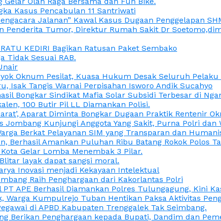
 Gelar Olah Raga Bersama dan Fun Bike.
gka Kasus Pencabulan 11 Santriwati
a, “Pengacara Jalanan” Kawal Kasus Dugaan Penggelapan SH
en Penderita Tumor, Direktur Rumah Sakit Dr Soetomo,d
M RATU KEDIRI Bagikan Ratusan Paket Sembako
 Tidak Sesuai RAB.
Unair
ok Oknum Pesilat, Kuasa Hukum Desak Seluruh Pelaku D
u, Isak Tangis Warnai Perpisahan Isworo Andik Sucahyo
asil Bongkar Sindikat Mafia Solar Subsidi Terbesar di Ng
len, 100 Butir Pil LL Diamankan Polisi.
Darat’, Aparat Diminta Bongkar Dugaan Praktik Rentenir 
 Jombang Kunjungi Anggota Yang Sakit, Purna Polri dan 
i Warga Berkat Pelayanan SIM yang Transparan dan Humani
an, Berhasil Amankan Puluhan Ribu Batang Rokok Polos Ta
i Kota Gelar Lomba Menembak 3 Pilar.
Blitar layak dapat sangsi moral.
rya Inovasi menjadi Kekayaan Intelektual
ombang Raih Penghargaan dari Kakorlantas Polri
abel PT APE Berhasil Diamankan Polres Tulungagung, Kini 
ak, Warga Kumpulrejo Tuban Hentikan Paksa Aktivitas Pe
 Pegawai di APBD Kabupaten Trenggalek Tak Seimbang.
bang Berikan Penghargaan kepada Bupati, Dandim dan Pe