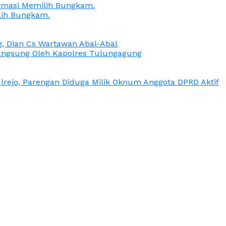
irmasi Memilih Bungkam.
lih Bungkam.
g, Dian Cs Wartawan Abal-Abal
ngsung Oleh Kapolres Tulungagung
rejo, Parengan Diduga Milik Oknum Anggota DPRD Aktif