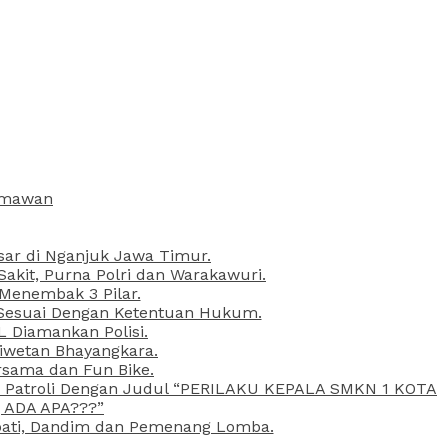
armawan
esar di Nganjuk Jawa Timur.
kit, Purna Polri dan Warakawuri.
 Menembak 3 Pilar.
l Sesuai Dengan Ketentuan Hukum.
L Diamankan Polisi.
Liwetan Bhayangkara.
rsama dan Fun Bike.
ta Patroli Dengan Judul “PERILAKU KEPALA SMKN 1 KOTA
 ADA APA???”
upati, Dandim dan Pemenang Lomba.