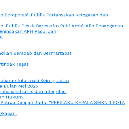
 Beroperasi, Publik Pertanyakan Ketegasan dan
, Publik Desak Bareskrim Polri Ambil Alih Penanganan
 Penindakan APH Pasuruan
at
eadilan Beradab dan Bermartabat
rtindak Tegas
yebaran Informasi Keimigrasian
da Bulan Mei 2026
esionalisme, dan Integritas.
uan Hukum.
a Patroli Dengan Judul “PERILAKU KEPALA SMKN 1 KOTA
gkapan.