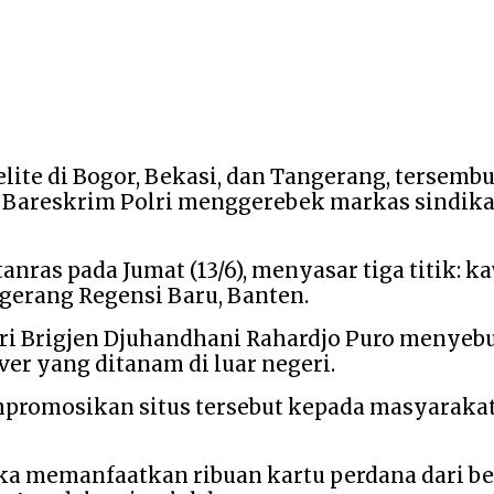
ite di Bogor, Bekasi, dan Tangerang, tersembun
 Bareskrim Polri menggerebek markas sindikat
atanras pada Jumat (13/6), menyasar tiga titik:
ngerang Regensi Baru, Banten.
i Brigjen Djuhandhani Rahardjo Puro menyebut
er yang ditanam di luar negeri.
romosikan situs tersebut kepada masyarakat I
a memanfaatkan ribuan kartu perdana dari berb