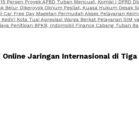
15 Persen Proyek APBD Tuban Mencuat, Komisi I DPRD Di
Belur Dikeroyok Oknum Pesilat, Kuasa Hukum Desak Sel
di Car Free Day Magetan Permudah Akses Pelayanan Keimi
s Kediri Kota Tuai Apresiasi Warga Berkat Pelayanan SIM
iaya Penitipan BPKB, Indomobil Finance Cabang Tuban Ba
Online Jaringan Internasional di Tiga