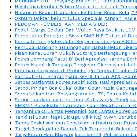
Meriahkan HUT Bhayangkara ke 79, Polres Jombang
Nasib Kiai Jember Fahim Mawardi Usai Jadi Tersan
Notaris di Kediri Dilaporkan ke Polres Kediri Kot
Oknum Dokter belum lulus Specialis, tangani Pasi
PEDOMAN PEMBERITAAN MEDIA SIBER
Peduli Warga Sekitar Dan Wujud Rasa Syukur, LS
Pembuatan Panggung Siswa SMP N 5 Tuban di Duga
Pemkab Trenggalek Jalin Kerjasama dengan FISIP 
Pemuda Bandung Tulungagung Babak Belur Dikeroy
Pisah Kenal Lurah Dukuh Sutorejo Berlangsung Har
Polres Jombang Patut Di Beri Apresiasi Karena Berh
Polres Nganjuk Tangkap Pengedar Okerbaya di Jatika
Puluhan Karyawan di Probolinggo Terjerat ‘Lintah 
Sambut HUT Bhayangkara ke-79 Tahun 2025, Polres
Satpas Satlantas Polres Kediri Kota Tuai Apresias
Satpol PP dan Bea Cukai Blitar Gelar Razia Gabung
Semarakkan Hari Bhayangkara ke -79, Polres Kedir
Sering lakukan aksi tipu-tipu, Sulis warga Ponggok 
SMKN 1 Plosoklaten Launching dan Bedah Jurnal Ka
Tangani Laka Lantas Menonjol, Sat Lantas Polres J
Tanki Isi Solar Ilegal Diduga Milik Kaji WWN Berl
Tanpa Sosialisasi dan Sebabkan Infrastruktur Rus
Target Pendapatan Daerah Tak Terpenuhi, Belanja
Tasyakuran Hari Bhayangkara ke -79, Polres Jom