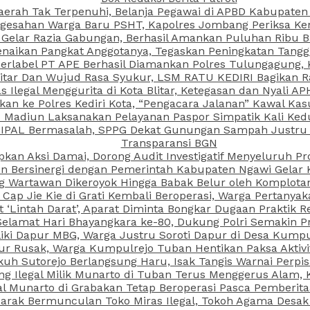
aerah Tak Terpenuhi, Belanja Pegawai di APBD Kabupaten
esahan Warga Baru PSHT, Kapolres Jombang Periksa Ken
r Gelar Razia Gabungan, Berhasil Amankan Puluhan Ribu B
aikan Pangkat Anggotanya, Tegaskan Peningkatan Tanggun
N Berlabel PT APE Berhasil Diamankan Polres Tulungagung
kitar Dan Wujud Rasa Syukur, LSM RATU KEDIRI Bagikan 
as Ilegal Menggurita di Kota Blitar, Ketegasan dan Nyali A
porkan ke Polres Kediri Kota, “Pengacara Jalanan” Kawal 
PI Madiun Laksanakan Pelayanan Paspor Simpatik Kali Ked
 IPAL Bermasalah, SPPG Dekat Gunungan Sampah Justru T
Transparansi BGN
kan Aksi Damai, Dorong Audit Investigatif Menyeluruh Pr
iun Bersinergi dengan Pemerintah Kabupaten Ngawi Gelar 
ang Wartawan Dikeroyok Hingga Babak Belur oleh Komplota
ap Jie Kie di Grati Kembali Beroperasi, Warga Pertany
t ‘Lintah Darat’, Aparat Diminta Bongkar Dugaan Praktik
Selamat Hari Bhayangkara ke-80, Dukung Polri Semakin Pr
ki Dapur MBG, Warga Justru Soroti Dapur di Desa Kumpu
ktur Rusak, Warga Kumpulrejo Tuban Hentikan Paksa Akti
kuh Sutorejo Berlangsung Haru, Isak Tangis Warnai Perpi
 Ilegal Milik Munarto di Tuban Terus Menggerus Alam, K
Munarto di Grabakan Tetap Beroperasi Pasca Pemberitaa
rak Bermunculan Toko Miras Ilegal, Tokoh Agama Desak