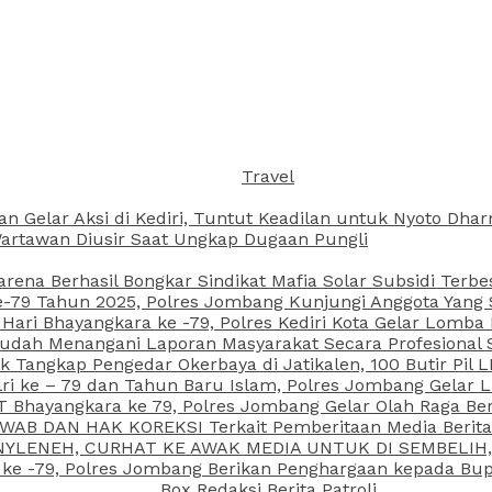
Travel
an Gelar Aksi di Kediri, Tuntut Keadilan untuk Nyoto Dh
rtawan Diusir Saat Ungkap Dugaan Pungli
arena Berhasil Bongkar Sindikat Mafia Solar Subsidi Terb
79 Tahun 2025, Polres Jombang Kunjungi Anggota Yang Sa
ari Bhayangkara ke -79, Polres Kediri Kota Gelar Lomba
 Sudah Menangani Laporan Masyarakat Secara Profesiona
k Tangkap Pengedar Okerbaya di Jatikalen, 100 Butir Pil L
ri ke – 79 dan Tahun Baru Islam, Polres Jombang Gelar 
 Bhayangkara ke 79, Polres Jombang Gelar Olah Raga Be
JAWAB DAN HAK KOREKSI Terkait Pemberitaan Media Beri
 NYLENEH, CURHAT KE AWAK MEDIA UNTUK DI SEMBELIH,
 ke -79, Polres Jombang Berikan Penghargaan kepada B
Box Redaksi Berita Patroli