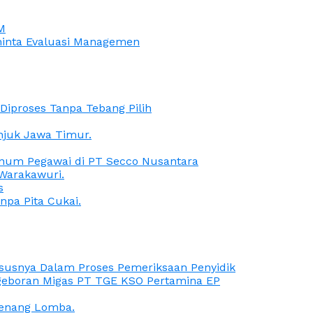
M
iminta Evaluasi Managemen
iproses Tanpa Tebang Pilih
anjuk Jawa Timur.
Oknum Pegawai di PT Secco Nusantara
Warakawuri.
s
npa Pita Cukai.
Kasusnya Dalam Proses Pemeriksaan Penyidik
ngeboran Migas PT TGE KSO Pertamina EP
menang Lomba.