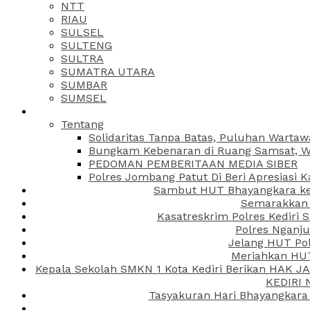
NTT
RIAU
SULSEL
SULTENG
SULTRA
SUMATRA UTARA
SUMBAR
SUMSEL
Tentang
Solidaritas Tanpa Batas, Puluhan Wartaw
Bungkam Kebenaran di Ruang Samsat, Wa
PEDOMAN PEMBERITAAN MEDIA SIBER
Polres Jombang Patut Di Beri Apresiasi K
Sambut HUT Bhayangkara ke-
Semarakkan H
Kasatreskrim Polres Kediri
Polres Nganju
Jelang HUT Pol
Meriahkan HUT
Kepala Sekolah SMKN 1 Kota Kediri Berikan HAK 
KEDIRI
Tasyakuran Hari Bhayangkara